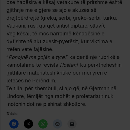
pse hapësira e kësaj vetakuze të pritshme është
gjithnjë më e gjerë se ajo e akuzës së
drejtpërdrejtë (greku, serbi, greko-serbi, turku,
Vatikani, rusi, qarqet antishqiptare, sllavi).
Veç kësaj, të mos harrojmë kënaqësinë e
dyfishtë të akuzuesit-pyetësit, kur viktima e
rrëfen vetë fajësinë.
“
Pohojnë me gojën e tyre
,” ka qenë një rubrikë e
kamotshme te revista
Hosteni
, ku përktheheshin
gjithfarë materialesh kritike për mënyrën e
jetesës në Perëndim.
Të tilla, për shembull, si ajo që, në Gjermaninë
Lindore, fëmijët nga radhët e proletariatit nuk
notonin dot në pishinat shkollore.
Ndaje: