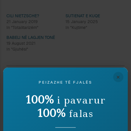
CILI NIETZSCHE?
SUTIENAT E KUQE
21 January 2019
15 January 2025
In "Totalitarizëm"
In "Kujtime"
BABELI NË LAGJEN TONË
19 August 2021
In "Gjuhësi"
×
Discover more from Peizazhe të fjalës
PEIZAZHE TË FJALËS
Subscribe to get the latest posts sent to your email.
Type your email…
100%
i pavarur
Subscribe
100%
falas
Ndaj
Ruaj