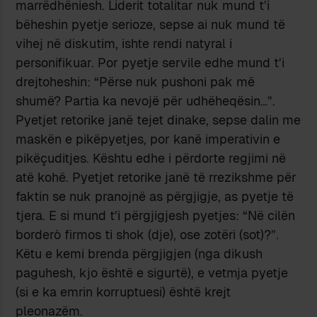
marrëdhëniesh. Liderit totalitar nuk mund t’i
bëheshin pyetje serioze, sepse ai nuk mund të
vihej në diskutim, ishte rendi natyral i
personifikuar. Por pyetje servile edhe mund t’i
drejtoheshin: “Përse nuk pushoni pak më
shumë? Partia ka nevojë për udhëheqësin…”.
Pyetjet retorike janë tejet dinake, sepse dalin me
maskën e pikëpyetjes, por kanë imperativin e
pikëçuditjes. Kështu edhe i përdorte regjimi në
atë kohë. Pyetjet retorike janë të rrezikshme për
faktin se nuk pranojnë as përgjigje, as pyetje të
tjera. E si mund t’i përgjigjesh pyetjes: “Në cilën
borderò firmos ti shok (dje), ose zotëri (sot)?”.
Këtu e kemi brenda përgjigjen (nga dikush
paguhesh, kjo është e sigurtë), e vetmja pyetje
(si e ka emrin korruptuesi) është krejt
pleonazëm.