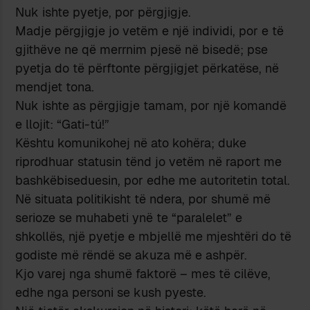
Nuk ishte pyetje, por përgjigje.
Madje përgjigje jo vetëm e një individi, por e të
gjithëve ne që merrnim pjesë në bisedë; pse
pyetja do të përftonte përgjigjet përkatëse, në
mendjet tona.
Nuk ishte as përgjigje tamam, por një komandë
e llojit: “Gati-tú!”
Kështu komunikohej në ato kohëra; duke
riprodhuar statusin tënd jo vetëm në raport me
bashkëbiseduesin, por edhe me autoritetin total.
Në situata politikisht të ndera, por shumë më
serioze se muhabeti ynë te “paralelet” e
shkollës, një pyetje e mbjellë me mjeshtëri do të
godiste më rëndë se akuza më e ashpër.
Kjo varej nga shumë faktorë – mes të cilëve,
edhe nga personi se kush pyeste.