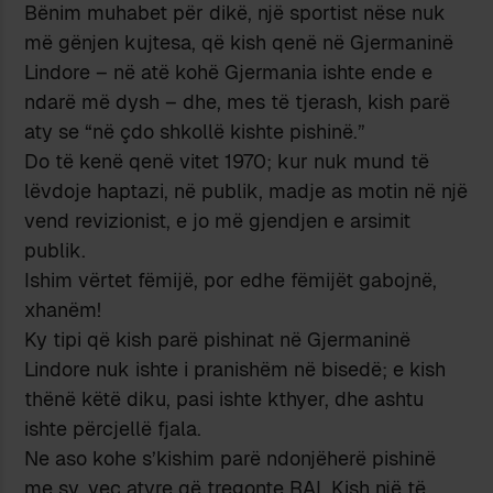
Bënim muhabet për dikë, një sportist nëse nuk
më gënjen kujtesa, që kish qenë në Gjermaninë
Lindore – në atë kohë Gjermania ishte ende e
ndarë më dysh – dhe, mes të tjerash, kish parë
aty se “në çdo shkollë kishte pishinë.”
Do të kenë qenë vitet 1970; kur nuk mund të
lëvdoje haptazi, në publik, madje as motin në një
vend revizionist, e jo më gjendjen e arsimit
publik.
Ishim vërtet fëmijë, por edhe fëmijët gabojnë,
xhanëm!
Ky tipi që kish parë pishinat në Gjermaninë
Lindore nuk ishte i pranishëm në bisedë; e kish
thënë këtë diku, pasi ishte kthyer, dhe ashtu
ishte përcjellë fjala.
Ne aso kohe s’kishim parë ndonjëherë pishinë
me sy, veç atyre që tregonte RAI. Kish një të