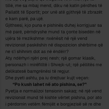
tillë, me sa mbaj mend, diku në katin përdhes të
Pallatit të Sportit; por unë atë gjithnjë të zbrazët
e kam parë, pa ujë.
Gjithsesi, kjo puna e pishinës duhej korrigjuar sa
më parë, përndryshe mund ta çonte bisedën në
ujëra të rrezikshme: nxënësit në një vend
revizionist paskëshin në dispozicion shërbime që
ne s’i shihnim dot as në ëndërr?
Aty ndërhyri njëri prej nesh; një gomar klasik,
personazh i mirëfilltë i Shvejk-ut; një pëllitës me
delikatesë barngrënësi të regjur.
Dhe pyeti ashtu, pa iu drejtuar kujt veçan:
“Po kush lahet në ato pishina, se?”
Pyetja e normalizoi tensionin sakaq; në një vend
revizionist mund të kishte vërtet pishina, por ato
i përdornin vetëm fëmijët e borgjezisë së re dhe