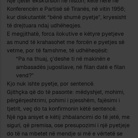
Një tjetër ekskursion në histori; këtë herë në
Konferencën e Partisë së Tiranës, në vitin 1956;
kur diskutantët “bënë shumë pyetje”, kryesisht
të drejtuara ndaj udhëheqjes.
E megjithatë, forca ilokutive e këtyre pyetjeve
as mund të krahasohet me forcën e pyetjes së
vetme, por të famshme, të udhëheqësit:
“Pa na thuaj, ç’deshe ti në makinën e
ambasadës jugosllave, në filan datë e filan
vend?”
Kjo nuk ishte pyetje, por sentencë.
Gjithçka që do të pasonte: mëdyshjet, mohimi,
përgënjeshtrimi, pohimi i pjesshëm, fajësimi i
tjetrit, veç do ta konfirmonin këtë sentencë.
Një nga arsyet e këtij zhbalancimi do të jetë, me
siguri, që premisa, ose presupozimi i një pyetjeje
do të na mbetet në mendje si më e vërtetë se