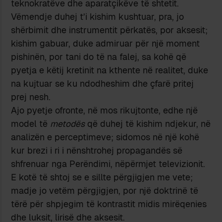
teknokratëve dhe aparatçikëve të shtetit.
Vëmendje duhej t’i kishim kushtuar, pra, jo
shërbimit dhe instrumentit përkatës, por aksesit;
kishim gabuar, duke admiruar për një moment
pishinën, por tani do të na falej, sa kohë që
pyetja e këtij kretinit na kthente në realitet, duke
na kujtuar se ku ndodheshim dhe çfarë pritej
prej nesh.
Ajo pyetje ofronte, në mos rikujtonte, edhe një
model të
metodës
që duhej të kishim ndjekur, në
analizën e perceptimeve; sidomos në një kohë
kur brezi i ri i nënshtrohej propagandës së
shfrenuar nga Perëndimi, nëpërmjet televizionit.
E kotë të shtoj se e sillte përgjigjen me vete;
madje jo vetëm përgjigjen, por një doktrinë të
tërë për shpjegim të kontrastit midis mirëqenies
dhe luksit, lirisë dhe aksesit.