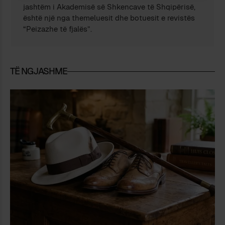
jashtëm i Akademisë së Shkencave të Shqipërisë,
është një nga themeluesit dhe botuesit e revistës
“Peizazhe të fjalës”.
TË NGJASHME