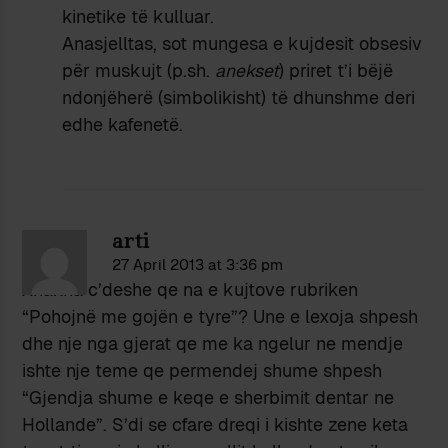
kinetike të kulluar.
Anasjelltas, sot mungesa e kujdesit obsesiv
për muskujt (p.sh.
anekset
) priret t’i bëjë
ndonjëherë (simbolikisht) të dhunshme deri
edhe kafenetë.
arti
27 April 2013 at 3:36 pm
Xhaxha c’deshe qe na e kujtove rubriken
“Pohojnë me gojën e tyre”? Une e lexoja shpesh
dhe nje nga gjerat qe me ka ngelur ne mendje
ishte nje teme qe permendej shume shpesh
“Gjendja shume e keqe e sherbimit dentar ne
Hollande”. S’di se cfare dreqi i kishte zene keta