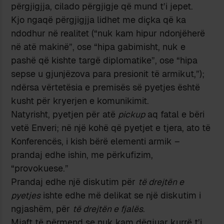
përgjigjja, cilado përgjigje që mund t’i jepet.
Kjo ngaqë përgjigjja lidhet me diçka që ka
ndodhur në realitet (“nuk kam hipur ndonjëherë
në atë makinë”, ose “hipa gabimisht, nuk e
pashë që kishte targë diplomatike”, ose “hipa
sepse u gjunjëzova para presionit të armikut,”);
ndërsa vërtetësia e premisës së pyetjes është
kusht për kryerjen e komunikimit.
Natyrisht, pyetjen për atë
pickup
aq fatal e bëri
vetë Enveri; në një kohë që pyetjet e tjera, ato të
Konferencës, i kish bërë elementi armik –
prandaj edhe ishin, me përkufizim,
“provokuese.”
Prandaj edhe një diskutim për
të drejtën e
pyetjes
ishte edhe më delikat se një diskutim i
ngjashëm, për
të drejtën e fjalës
.
Mjaft të përmend se nuk kam dëgjuar kurrë t’i