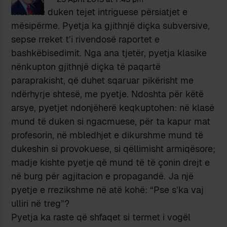
Mua më duken tejet intriguese përsiatjet e
mësipërme. Pyetja ka gjithnjë diçka subversive,
sepse rreket t’i rivendosë raportet e
bashkëbisedimit. Nga ana tjetër, pyetja klasike
nënkupton gjithnjë diçka të paqartë
paraprakisht, që duhet sqaruar pikërisht me
ndërhyrje shtesë, me pyetje. Ndoshta për këtë
arsye, pyetjet ndonjëherë keqkuptohen: në klasë
mund të duken si ngacmuese, për ta kapur mat
profesorin, në mbledhjet e dikurshme mund të
dukeshin si provokuese, si qëllimisht armiqësore;
madje kishte pyetje që mund të të çonin drejt e
në burg për agjitacion e propagandë. Ja një
pyetje e rrezikshme në atë kohë: “Pse s’ka vaj
ulliri në treg”?
Pyetja ka raste që shfaqet si termet i vogël