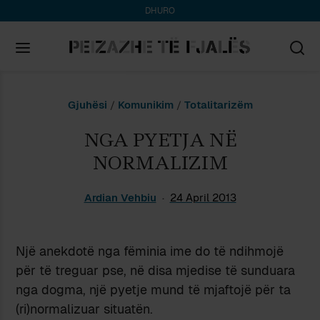
DHURO
Search
Gjuhësi
/
Komunikim
/
Totalitarizëm
for:
NGA PYETJA NË
NORMALIZIM
Ardian Vehbiu
24 April 2013
Një anekdotë nga fëminia ime do të ndihmojë
për të treguar pse, në disa mjedise të sunduara
nga dogma, një pyetje mund të mjaftojë për ta
(ri)normalizuar situatën.