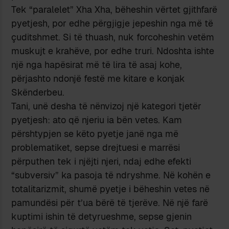
Tek “paralelet” Xha Xha, bëheshin vërtet gjithfarë
pyetjesh, por edhe përgjigje jepeshin nga më të
çuditshmet. Si të thuash, nuk forcoheshin vetëm
muskujt e krahëve, por edhe truri. Ndoshta ishte
një nga hapësirat më të lira të asaj kohe,
përjashto ndonjë festë me kitare e konjak
Skënderbeu.
Tani, unë desha të nënvizoj një kategori tjetër
pyetjesh: ato që njeriu ia bën vetes. Kam
përshtypjen se këto pyetje janë nga më
problematiket, sepse drejtuesi e marrësi
përputhen tek i njëjti njeri, ndaj edhe efekti
“subversiv” ka pasoja të ndryshme. Në kohën e
totalitarizmit, shumë pyetje i bëheshin vetes në
pamundësi për t’ua bërë të tjerëve. Në një farë
kuptimi ishin të detyrueshme, sepse gjenin