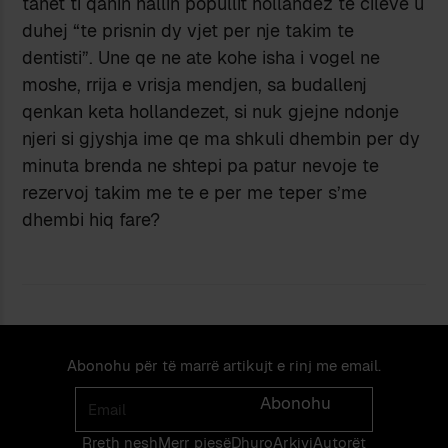
tanet ti qanin hallin popullit hollandez te cileve u
duhej “te prisnin dy vjet per nje takim te
dentisti”. Une qe ne ate kohe isha i vogel ne
moshe, rrija e vrisja mendjen, sa budallenj
qenkan keta hollandezet, si nuk gjejne ndonje
njeri si gjyshja ime qe ma shkuli dhembin per dy
minuta brenda ne shtepi pa patur nevoje te
rezervoj takim me te e per me teper s’me
dhembi hiq fare?
Abonohu për të marrë artikujt e rinj me email.
Email
Abonohu
Rreth nesh
Merr pjes​​ë​
Dhuro
Arkivi
Autorët