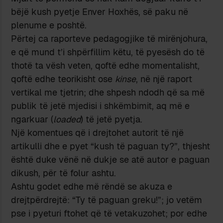
bëjë kush pyetje Enver Hoxhës, së paku në
plenume e poshtë.
Përtej ca raporteve pedagogjike të mirënjohura,
e që mund t’i shpërfillim këtu, të pyesësh do të
thotë ta vësh veten, qoftë edhe momentalisht,
qoftë edhe teorikisht ose
kinse
, në një raport
vertikal me tjetrin; dhe shpesh ndodh që sa më
publik të jetë mjedisi i shkëmbimit, aq më e
ngarkuar (
loaded
) të jetë pyetja.
Një komentues që i drejtohet autorit të një
artikulli dhe e pyet “kush të paguan ty?”, thjesht
është duke vënë në dukje se atë autor e paguan
dikush, për të folur ashtu.
Ashtu godet edhe më rëndë se akuza e
drejtpërdrejtë: “Ty të paguan greku!”; jo vetëm
pse i pyeturi ftohet që të vetakuzohet; por edhe