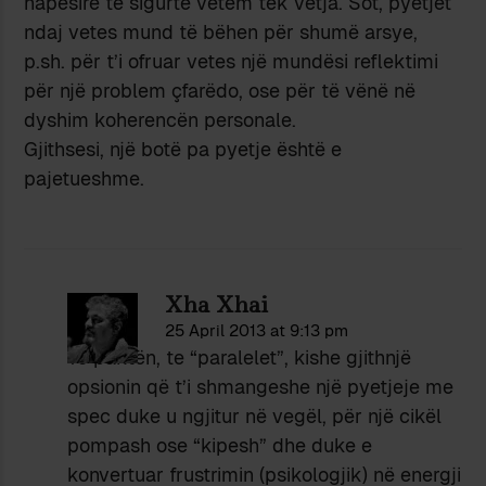
hapësirë të sigurtë vetëm tek vetja. Sot, pyetjet
ndaj vetes mund të bëhen për shumë arsye,
p.sh. për t’i ofruar vetes një mundësi reflektimi
për një problem çfarëdo, ose për të vënë në
dyshim koherencën personale.
Gjithsesi, një botë pa pyetje është e
pajetueshme.
Xha Xhai
25 April 2013 at 9:13 pm
Të paktën, te “paralelet”, kishe gjithnjë
opsionin që t’i shmangeshe një pyetjeje me
spec duke u ngjitur në vegël, për një cikël
pompash ose “kipesh” dhe duke e
konvertuar frustrimin (psikologjik) në energji