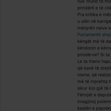
nuk mund të moh
prindërit e të c
Pra kritika e më
u ulën në karrige
mënyrën naive s
Parlamentit shqi
këngët më të das
këndonin e kërce
prindërve? Si ta
Le ta themi hapu
që kanë të drejt
nisme, që realiz
më të mprehta të
sikur kjo gjë t
Fëmijët e deputet
imagjinoj polemi
kastën e paprek