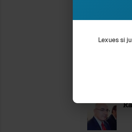
Lexues si j
Nëse ju pëlq
në 
Ra