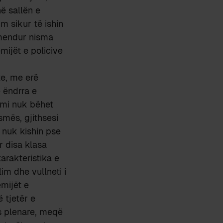
ë sallën e
m sikur të ishin
ërmendur nisma
mijët e policive
te, me erë
e ëndrra e
imi nuk bëhet
smës, gjithsesi
 nuk kishin pse
r disa klasa
arakteristika e
lim dhe vullneti i
ëmijët e
 tjetër e
ës plenare, meqë