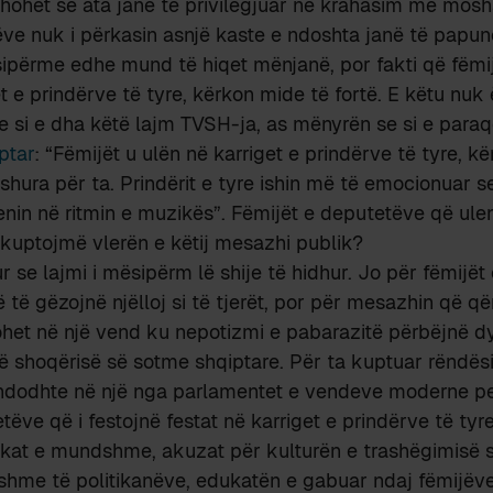
ohet se ata janë të privilegjuar në krahasim me mosha
ilëve nuk i përkasin asnjë kaste e ndoshta janë të papun
sipërme edhe mund të hiqet mënjanë, por fakti që fëmi
t e prindërve të tyre, kërkon mide të fortë. E këtu nuk 
e si e dha këtë lajm TVSH-ja, as mënyrën se si e para
ptar
: “Fëmijët u ulën në karriget e prindërve të tyre, 
hura për ta. Prindërit e tyre ishin më të emocionuar s
nin në ritmin e muzikës”. Fëmijët e deputetëve që ulen
 kuptojmë vlerën e këtij mesazhi publik?
r se lajmi i mësipërm lë shije të hidhur. Jo për fëmijët
ë të gëzojnë njëlloj si të tjerët, por për mesazhin që q
ohet në një vend ku nepotizmi e pabarazitë përbëjnë 
 shoqërisë së sotme shqiptare. Për ta kuptuar rëndësi
ë ndodhte në një nga parlamentet e vendeve moderne p
ëve që i festojnë festat në karriget e prindërve të tyre
kat e mundshme, akuzat për kulturën e trashëgimisë së
shme të politikanëve, edukatën e gabuar ndaj fëmijëv