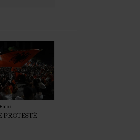
Emiri
Ë PROTESTË