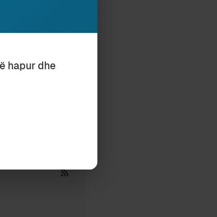
të hapur dhe
mjet butonit,
ona.