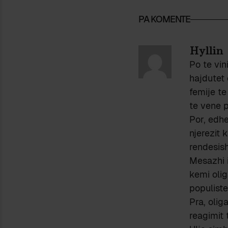
PA KOMENTE
Hyllin
Po te vin
hajdutet 
femije te
te vene p
Por, edhe
njerezit 
rendesish
Mesazhi i
kemi olig
populiste
Pra, olig
reagimit