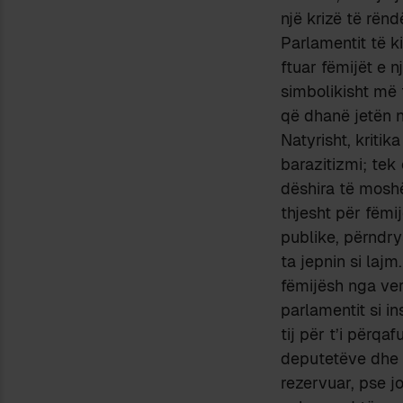
një krizë të rën
Parlamentit të ki
ftuar fëmijët e 
simbolikisht më t
që dhanë jetën në
Natyrisht, kritik
barazitizmi; tek
dëshira të moshë
thjesht për fëmi
publike, përndry
ta jepnin si lajm
fëmijësh nga veri
parlamentit si in
tij për t’i përqa
deputetëve dhe t
rezervuar, pse j