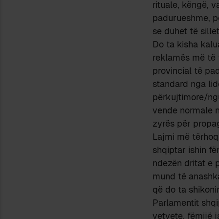
rituale, këngë, 
padurueshme, po 
se duhet të sille
Do ta kisha kalu
reklamës më të t
provincial të pa
standard nga li
përkujtimore/ngu
vende normale nu
zyrës për propa
Lajmi më tërhoq
shqiptar ishin f
ndezën dritat e 
mund të anashkal
që do ta shikoni
Parlamentit shqi
vetvete, fëmijë 