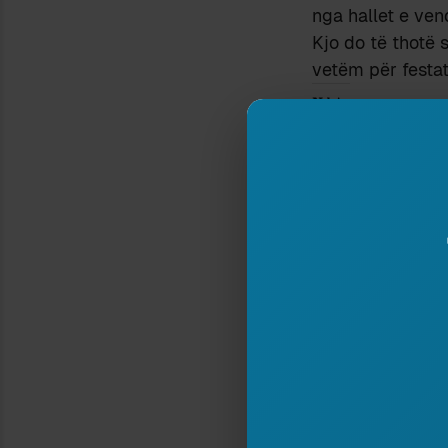
nga hallet e vend
Kjo do të thotë 
vetëm për festat
Ndaje:
KUR SËMURET PARL
15 May 2008
In "Politikë"
Type your email…