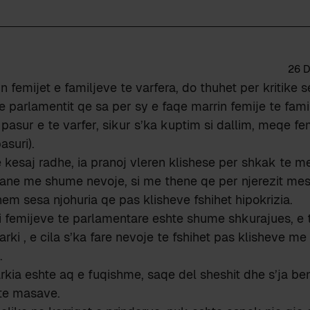
26 D
in femijet e familjeve te varfera, do thuhet per kritike s
e parlamentit qe sa per sy e faqe marrin femije te famil
 pasur e te varfer, sikur s’ka kuptim si dallim, meqe fe
asuri).
 kesaj radhe, ia pranoj vleren klishese per shkak te mes
kane me shume nevoje, si me thene qe per njerezit mes
em sesa njohuria qe pas klisheve fshihet hipokrizia.
 femijeve te parlamentare eshte shume shkurajues, e t
arki , e cila s’ka fare nevoje te fshihet pas klisheve m
.
arkia eshte aq e fuqishme, saqe del sheshit dhe s’ja ben
 te masave.