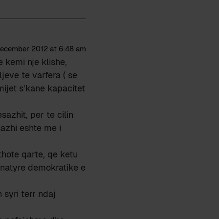
ecember 2012 at 6:48 am
e kemi nje klishe,
jeve te varfera ( se
mijet s’kane kapacitet
azhit, per te cilin
azhi eshte me i
hote qarte, qe ketu
e natyre demokratike e
 syri terr ndaj