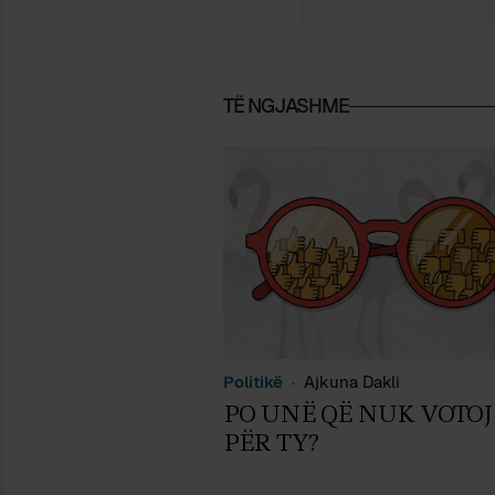
TË NGJASHME
Politikë
Ajkuna Dakli
PO UNË QË NUK VOTOJ
PËR TY?