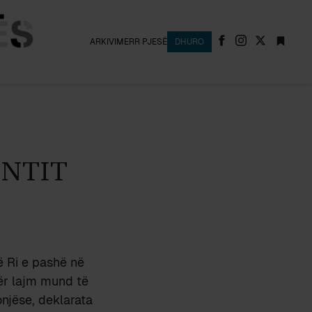
ARKIVI
MERR PJESË
DHURO
NTIT
ë Ri e pashë në
për lajm mund të
onjëse, deklarata