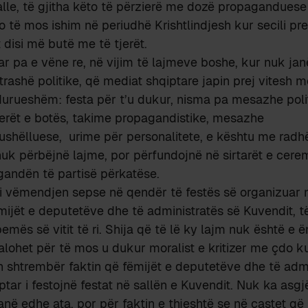
valle, të gjitha këto të përzierë me dozë propaganduese
të mos ishim në periudhë Krishtlindjesh kur secili pre
t disi më butë me të tjerët.
ar pa e vëne re, në vijim të lajmeve boshe, kur nuk janë
rashë politike, që mediat shqiptare japin prej vitesh m
durueshëm: festa për t’u dukur, nisma pa mesazhe poli
derët e botës, takime propagandistike, mesazhe
shëlluese, urime për personalitete, e kështu me radh
k përbëjnë lajme, por përfundojnë në sirtarët e cerem
gandën të partisë përkatëse.
i vëmendjen sepse në qendër të festës së organizuar 
ëmijët e deputetëve dhe të administratës së Kuvendit, t
pemës së vitit të ri. Shija që të lë ky lajm nuk është e
ohet për të mos u dukur moralist e kritizer me çdo k
n shtrembër faktin që fëmijët e deputetëve dhe të admi
ptar i festojnë festat në sallën e Kuvendit. Nuk ka asg
janë edhe ata, por për faktin e thjeshtë se në çastet q