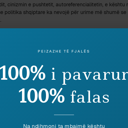
it, cinizmin e pushtetit, autoreferencialitetin, e kështu
se politika shqiptare ka nevojë për urime më shumë se të
.
PEIZAZHE TË FJALËS
AMENTI
TA NGREMË
RAMËS I RIHAP
100%
i pavaru
20 July 2011
26 November 2
In "Gjuhësi"
In "Politikë"
100%
falas
Discover more from Peizazhe të fjalës
Subscribe to get the latest posts sent to your email.
Na ndihmoni ta mbajmë kështu