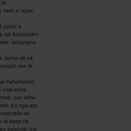
 të
j nesh e ndjen
 pjellë e
e një folklorizëm
tike, telegrame
ë; lajme që në
onialit ose të
në Parlamentin
ë cilët edhe
 ëmbël, por edhe
usht. Ka nga ata
nistratës së
jë të keqe në
ë po kalojmë, me