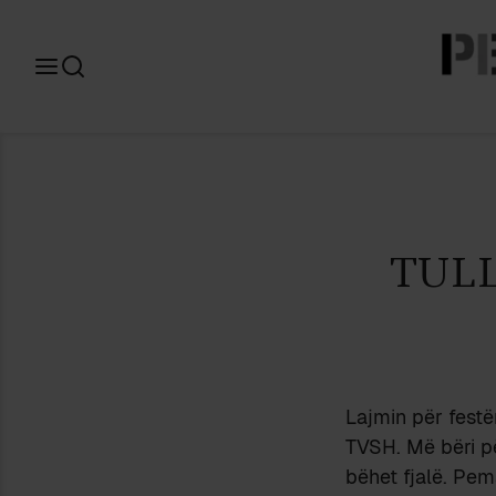
Search
for:
TUL
Lajmin për festë
TVSH. Më bëri pë
bëhet fjalë. Pem