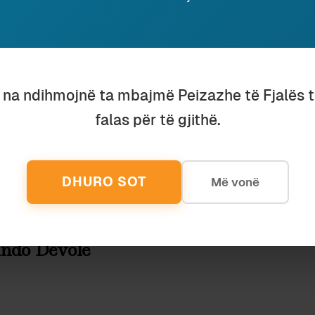
Ruaj
SHPËRNDAJ
u na ndihmojnë ta mbajmë Peizazhe të Fjalës 
falas për të gjithë.
eu ky shkrim, lutemi konsideroni të dhuroni diçka nëpër
shenjë mirëkuptimi dhe mbështetjeje për përpjekjet t
DHURO SOT
Më vonë
ndo Devole