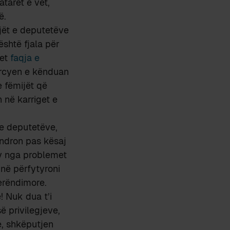
tarët e vet,
ë.
jët e deputetëve
është fjala për
qet
faqja e
kërcyen e kënduan
e fëmijët që
 në karriget e
 e deputetëve,
ëndron pas kësaj
dy nga problemet
në përfytyroni
erëndimore.
! Nuk dua t’i
 privilegjeve,
e, shkëputjen