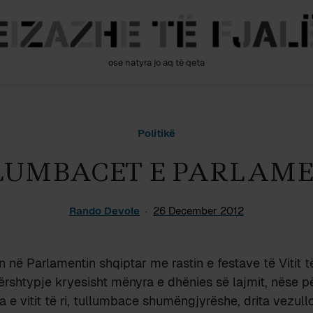
ose natyra jo aq të qeta
Politikë
LUMBACET E PARLAME
Rando Devole
26 December 2012
n në Parlamentin shqiptar me rastin e festave të Vitit t
rshtypje kryesisht mënyra e dhënies së lajmit, nëse 
a e vitit të ri, tullumbace shumëngjyrëshe, drita vezull