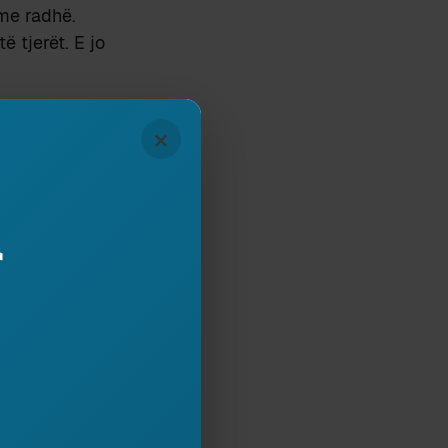
 me radhë.
 tjerët. E jo
×
ET DOSJA
r
009
Subscribe