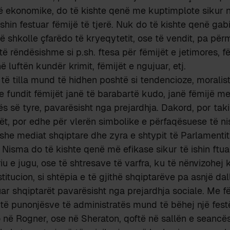
dë ekonomike, do të kishte qenë me kuptimplote sikur n
shin festuar fëmijë të tjerë. Nuk do të kishte qenë gabi
një shkolle çfarëdo të kryeqytetit, ose të vendit, pa p
ë rëndësishme si p.sh. ftesa për fëmijët e jetimores, fë
 luftën kundër krimit, fëmijët e ngujuar, etj.
a të tilla mund të hidhen poshtë si tendencioze, moralis
 e fundit fëmijët janë të barabartë kudo, janë fëmijë m
s së tyre, pavarësisht nga prejardhja. Dakord, por tak
jët, por edhe për vlerën simbolike e përfaqësuese të ni
she mediat shqiptare dhe zyra e shtypit të Parlamentit
. Nisma do të kishte qenë më efikase sikur të ishin ftua
u e jugu, ose të shtresave të varfra, ku të nënvizohej k
stitucion, si shtëpia e të gjithë shqiptarëve pa asnjë dal
fuar shqiptarët pavarësisht nga prejardhja sociale. Me f
ë punonjësve të administratës mund të bëhej një festë
o në Rogner, ose në Sheraton, qoftë në sallën e seanc