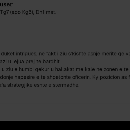
user
Τg7 (apo Kg6), Dh1 mat.
 duket intrigues, ne fakt i ziu s’kishte asnje merite qe va
zi u lejua prej te bardhit,
u ziu e humbi qekur u hallakat me kale ne zonen e te 
ndonje hapesire e te shpetonte oficerin. Ky pozicion as 
afa strategjike eshte e stermadhe.