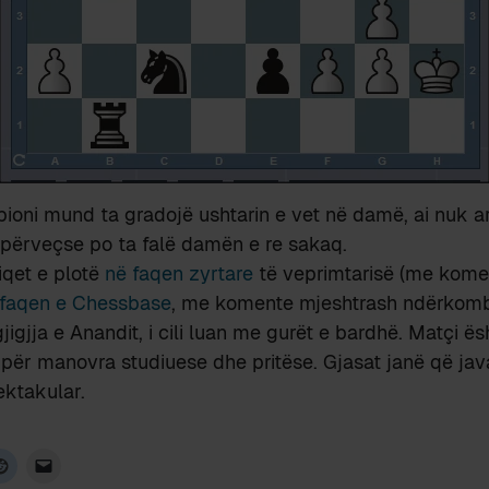
oni mund ta gradojë ushtarin e vet në damë, ai nuk ar
përveçse po ta falë damën e re sakaq.
iqet e plotë
në faqen zyrtare
të veprimtarisë (me kome
 faqen e Chessbase
, me komente mjeshtrash ndërkomb
jigjja e Anandit, i cili luan me gurët e bardhë. Matçi ësh
për manovra studiuese dhe pritëse. Gjasat janë që ja
ektakular.