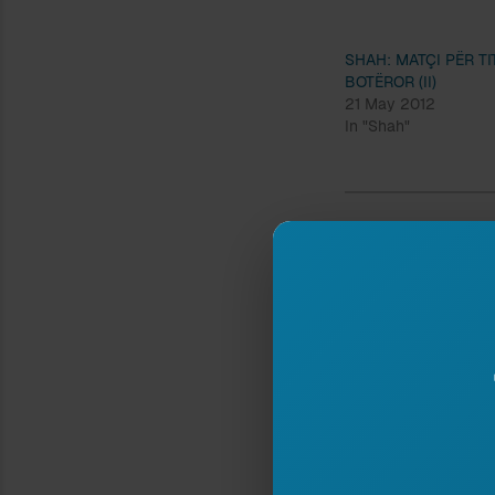
SHAH: MATÇI PËR TI
BOTËROR (II)
21 May 2012
In "Shah"
Type your email…