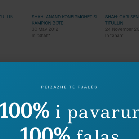
TULLIN
SHAH: ANAND KONFIRMOHET SI
SHAH: CARLSEN
KAMPION BOTE
TITULLIN
30 May 2012
24 November 2
In "Shah"
In "Shah"
Discover more from Peizazhe të fjalës
Subscribe to get the latest posts sent to your email.
PEIZAZHE TË FJALËS
100%
i pavaru
Ruaj
SHPËRNDAJ
100%
falas