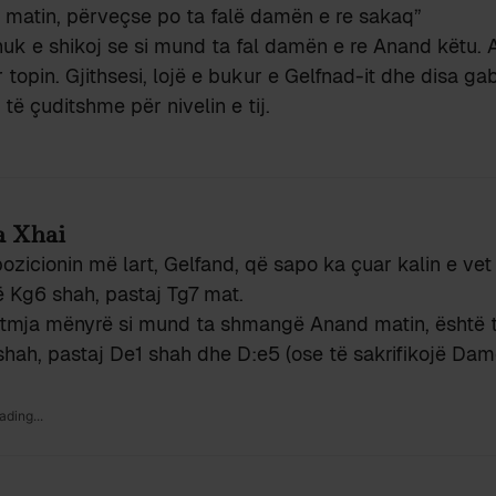
matin, përveçse po ta falë damën e re sakaq”
nuk e shikoj se si mund ta fal damën e re Anand këtu.
r topin. Gjithsesi, lojë e bukur e Gelfnad-it dhe disa g
 të çuditshme për nivelin e tij.
 Xhai
ozicionin më lart, Gelfand, që sapo ka çuar kalin e vet
ë Kg6 shah, pastaj Tg7 mat.
tmja mënyrë si mund ta shmangë Anand matin, është t
shah, pastaj De1 shah dhe D:e5 (ose të sakrifikojë Dam
ading...