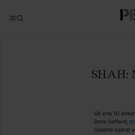
Search
for:
SHAH: 
Që prej 10 ditësh
Boris Gelfand,
po
Gjashtë lojërat 