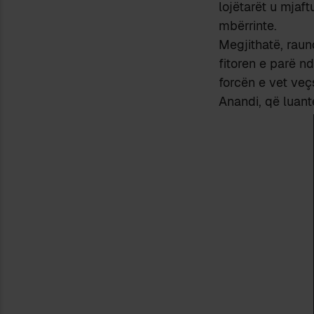
lojëtarët u mjaft
mbërrinte.
Megjithatë, raun
fitoren e parë n
forcën e vet veç
Anandi, që luan