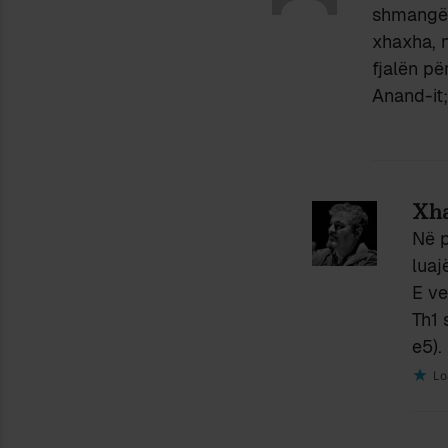
shmangë 
xhaxha, 
fjalën pë
Anand-it;
Xha
Në p
luaj
E ve
Th1 
e5).
Lo