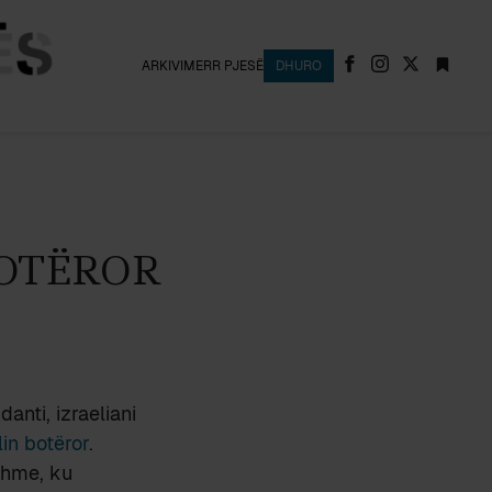
ARKIVI
MERR PJESË
DHURO
BOTËROR
anti, izraeliani
lin botëror
.
tshme, ku