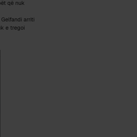
obët që nuk
elfandi arriti
k e tregoi