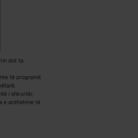
rin dot ta
nte të programit
ëtarë.
të i shkurtër,
va e ardhshme të