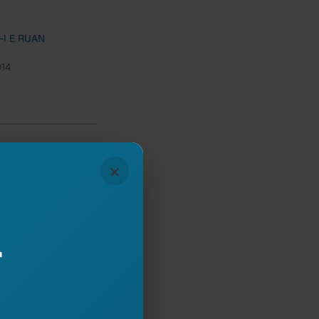
-I E RUAN
014
×
Subscribe
r