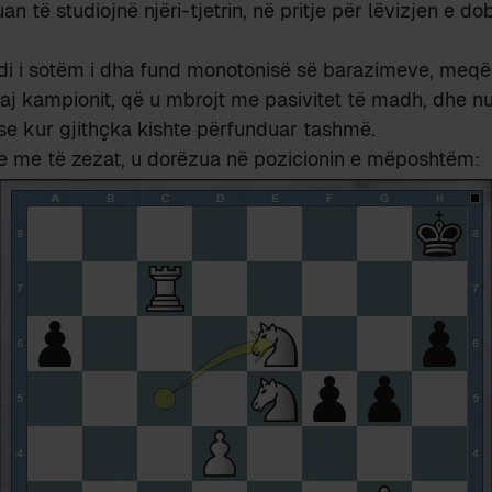
uan të studiojnë njëri-tjetrin, në pritje për lëvizjen e d
di i sotëm i dha fund monotonisë së barazimeve, meqë G
daj kampionit, që u mbrojt me pasivitet të madh, dhe nu
se kur gjithçka kishte përfunduar tashmë.
te me të zezat, u dorëzua në pozicionin e mëposhtëm: