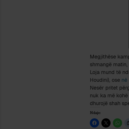
Megjithëse kampi
shmangë matin, 
Loja mund të nd
Houdini), ose
në
Nesër pritet përg
nuk ka më kohë 
dhurojë shah sp
Ndaje: