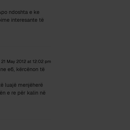
 Apo ndoshta e ke
abime interesante të
21 May 2012 at 12:02 pm
 ne e6, kërcënon të
ë luajë menjëherë
ën e re për kalin në