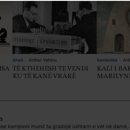
Shah
Ardian Vehbiu
Semiotikë
Ard
ISA
TË KTHEHESH TE VENDI
KALI I BA
KU TË KANË VRARË
MARILYN
n
se kampioni mund ta gradojë ushtarin e vet në damë, a