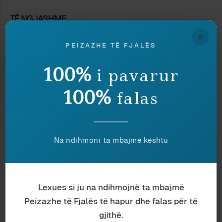
TË NGJASHME
×
PEIZAZHE TË FJALËS
100%
i pavarur
100%
falas
Na ndihmoni ta mbajmë kështu
Histori
Arber Shtëmbari
Lexues si ju na ndihmojnë ta mbajmë
BURRI QË ECTE
Peizazhe të Fjalës të hapur dhe falas për të
gjithë.