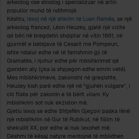
arkeolog ose etnolog i specializuar në artin
popullor mund të ndihmojë.
Kështu,
lexoj në një shkrim të Luan Ramës
, se një
arkeolog francez, Léon Heuzey, gjatë një vizite
që bëri në bregdetin shqiptar në vitin 1861, në
gjurmët e betejave të Cesarit me Pompeun,
ishte ndalur edhe në të famshmin gji të
Gramatës, i njohur edhe për mbishkrimet që
gjenden aty (çka ia shpjegon edhe emrin vetë).
Mes mbishkrimeve, zakonisht në greqishte,
Heuzey kish parë edhe një në “gjuhën vulgare”, i
cili fliste për zakonin e të bërit
vllam
. Ky
mbishkrim sot nuk ekziston më.
Gjetiu lexoj se edhe Shtjefën Gjeçovi paska lënë
një mbishkrim në Gur të Rubikut, në fillim të
shekullit XX, por edhe ai nuk lexohet më.
Dëshmi të kësaj natyre meritojnë të mblidhen