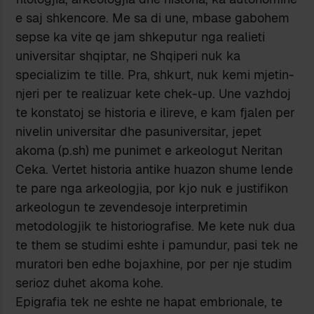
e saj shkencore. Me sa di une, mbase gabohem
sepse ka vite qe jam shkeputur nga realieti
universitar shqiptar, ne Shqiperi nuk ka
specializim te tille. Pra, shkurt, nuk kemi mjetin-
njeri per te realizuar kete chek-up. Une vazhdoj
te konstatoj se historia e ilireve, e kam fjalen per
nivelin universitar dhe pasuniversitar, jepet
akoma (p.sh) me punimet e arkeologut Neritan
Ceka. Vertet historia antike huazon shume lende
te pare nga arkeologjia, por kjo nuk e justifikon
arkeologun te zevendesoje interpretimin
metodologjik te historiografise. Me kete nuk dua
te them se studimi eshte i pamundur, pasi tek ne
muratori ben edhe bojaxhine, por per nje studim
serioz duhet akoma kohe.
Epigrafia tek ne eshte ne hapat embrionale, te