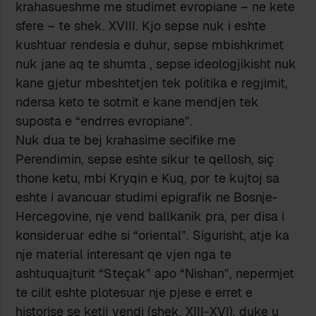
krahasueshme me studimet evropiane – ne kete
sfere – te shek. XVIII. Kjo sepse nuk i eshte
kushtuar rendesia e duhur, sepse mbishkrimet
nuk jane aq te shumta , sepse ideologjikisht nuk
kane gjetur mbeshtetjen tek politika e regjimit,
ndersa keto te sotmit e kane mendjen tek
suposta e “endrres evropiane”.
Nuk dua te bej krahasime secifike me
Perendimin, sepse eshte sikur te qellosh, siç
thone ketu, mbi Kryqin e Kuq, por te kujtoj sa
eshte i avancuar studimi epigrafik ne Bosnje-
Hercegovine, nje vend ballkanik pra, per disa i
konsideruar edhe si “oriental”. Sigurisht, atje ka
nje material interesant qe vjen nga te
ashtuquajturit “Steçak” apo “Nishan”, nepermjet
te cilit eshte plotesuar nje pjese e erret e
historise se ketij vendi (shek. XIII-XVI), duke u