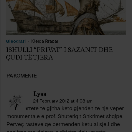
Gjeografi
Klejda Rrapaj
ISHULLI “PRIVAT” I SAZANIT DHE
ÇUDI TË TJERA
PA KOMENTE
Lyss
24 February 2012 at 4:08 am
Ne te vertete te gjitha keto gjenden te nje veper
monumentale e prof. Shuteriqit Shkrimet shqipe.
Perveç rasteve qe permenden ketu ai sjell dhe