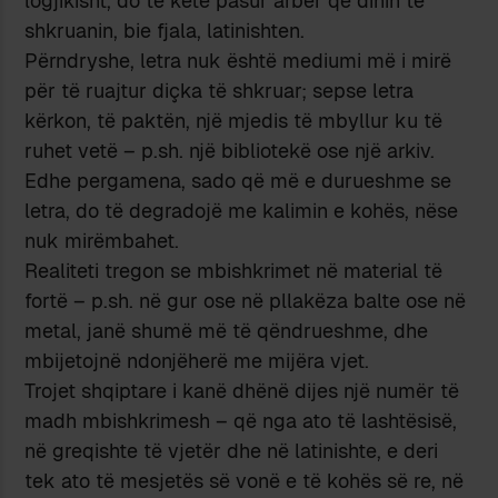
logjikisht, do të ketë pasur arbër që dinin të
shkruanin, bie fjala, latinishten.
Përndryshe, letra nuk është mediumi më i mirë
për të ruajtur diçka të shkruar; sepse letra
kërkon, të paktën, një mjedis të mbyllur ku të
ruhet vetë – p.sh. një bibliotekë ose një arkiv.
Edhe pergamena, sado që më e durueshme se
letra, do të degradojë me kalimin e kohës, nëse
nuk mirëmbahet.
Realiteti tregon se mbishkrimet në material të
fortë – p.sh. në gur ose në pllakëza balte ose në
metal, janë shumë më të qëndrueshme, dhe
mbijetojnë ndonjëherë me mijëra vjet.
Trojet shqiptare i kanë dhënë dijes një numër të
madh mbishkrimesh – që nga ato të lashtësisë,
në greqishte të vjetër dhe në latinishte, e deri
tek ato të mesjetës së vonë e të kohës së re, në