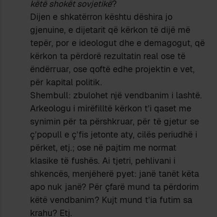
këtë shokët sovjetikë
?
Dijen e shkatërron kështu dëshira jo
gjenuine, e dijetarit që kërkon të dijë më
tepër, por e ideologut dhe e demagogut, që
kërkon ta përdorë rezultatin real ose të
ëndërruar, ose qoftë edhe projektin e vet,
për kapital politik.
Shembull: zbulohet një vendbanim i lashtë.
Arkeologu i mirëfilltë kërkon t’i qaset me
synimin për ta përshkruar, për të gjetur se
ç’popull e ç’fis jetonte aty, cilës periudhë i
përket, etj.; ose në pajtim me normat
klasike të fushës. Ai tjetri, pehlivani i
shkencës, menjëherë pyet: janë tanët këta
apo nuk janë? Për çfarë mund ta përdorim
këtë vendbanim? Kujt mund t’ia futim sa
krahu? Etj.