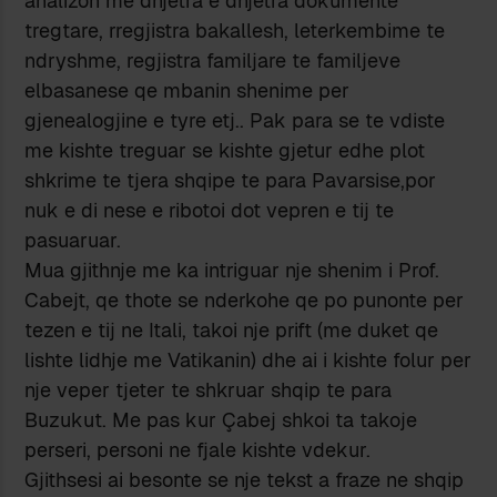
analizon me dhjetra e dhjetra dokumente
tregtare, rregjistra bakallesh, leterkembime te
ndryshme, regjistra familjare te familjeve
elbasanese qe mbanin shenime per
gjenealogjine e tyre etj.. Pak para se te vdiste
me kishte treguar se kishte gjetur edhe plot
shkrime te tjera shqipe te para Pavarsise,por
nuk e di nese e ribotoi dot vepren e tij te
pasuaruar.
Mua gjithnje me ka intriguar nje shenim i Prof.
Cabejt, qe thote se nderkohe qe po punonte per
tezen e tij ne Itali, takoi nje prift (me duket qe
lishte lidhje me Vatikanin) dhe ai i kishte folur per
nje veper tjeter te shkruar shqip te para
Buzukut. Me pas kur Çabej shkoi ta takoje
perseri, personi ne fjale kishte vdekur.
Gjithsesi ai besonte se nje tekst a fraze ne shqip