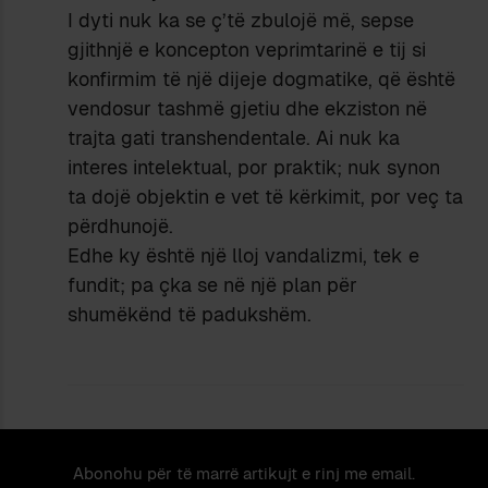
I dyti nuk ka se ç’të zbulojë më, sepse
gjithnjë e koncepton veprimtarinë e tij si
konfirmim të një dijeje dogmatike, që është
vendosur tashmë gjetiu dhe ekziston në
trajta gati transhendentale. Ai nuk ka
interes intelektual, por praktik; nuk synon
ta dojë objektin e vet të kërkimit, por veç ta
përdhunojë.
Edhe ky është një lloj vandalizmi, tek e
fundit; pa çka se në një plan për
shumëkënd të padukshëm.
Abonohu për të marrë artikujt e rinj me email.