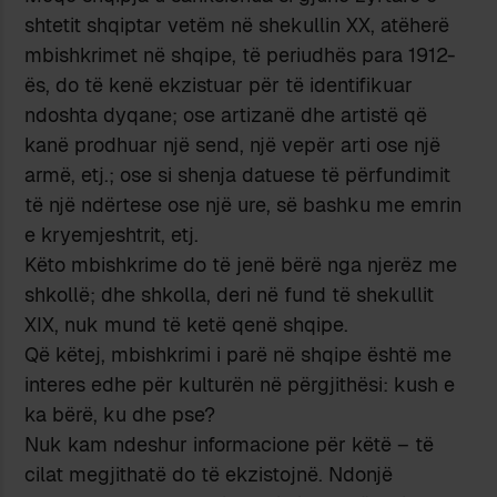
shtetit shqiptar vetëm në shekullin XX, atëherë
mbishkrimet në shqipe, të periudhës para 1912-
ës, do të kenë ekzistuar për të identifikuar
ndoshta dyqane; ose artizanë dhe artistë që
kanë prodhuar një send, një vepër arti ose një
armë, etj.; ose si shenja datuese të përfundimit
të një ndërtese ose një ure, së bashku me emrin
e kryemjeshtrit, etj.
Këto mbishkrime do të jenë bërë nga njerëz me
shkollë; dhe shkolla, deri në fund të shekullit
XIX, nuk mund të ketë qenë shqipe.
Që këtej, mbishkrimi i parë në shqipe është me
interes edhe për kulturën në përgjithësi: kush e
ka bërë, ku dhe pse?
Nuk kam ndeshur informacione për këtë – të
cilat megjithatë do të ekzistojnë. Ndonjë