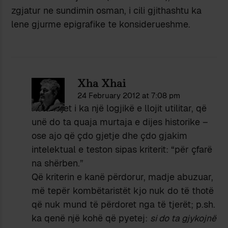
zgjatur ne sundimin osman, i cili gjithashtu ka
lene gjurme epigrafike te konsiderueshme.
Xha Xhai
24 February 2012 at 7:08 pm
Këtu fajet i ka një logjikë e llojit utilitar, që
unë do ta quaja murtaja e dijes historike –
ose ajo që çdo gjetje dhe çdo gjakim
intelektual e teston sipas kriterit: “për çfarë
na shërben.”
Që kriterin e kanë përdorur, madje abuzuar,
më tepër kombëtaristët kjo nuk do të thotë
që nuk mund të përdoret nga të tjerët; p.sh.
ka qenë një kohë që pyetej:
si do ta gjykojnë