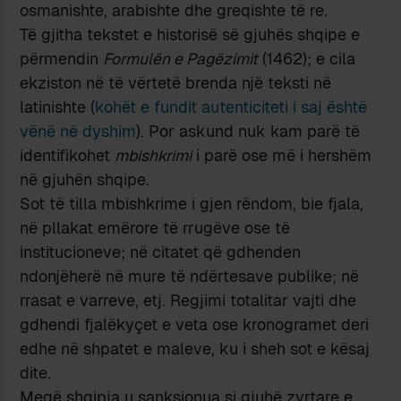
osmanishte, arabishte dhe greqishte të re.
Të gjitha tekstet e historisë së gjuhës shqipe e
përmendin
Formulën e Pagëzimit
(1462); e cila
ekziston në të vërtetë brenda një teksti në
latinishte (
kohët e fundit autenticiteti i saj është
vënë në dyshim
). Por askund nuk kam parë të
identifikohet
mbishkrimi
i parë ose më i hershëm
në gjuhën shqipe.
Sot të tilla mbishkrime i gjen rëndom, bie fjala,
në pllakat emërore të rrugëve ose të
institucioneve; në citatet që gdhenden
ndonjëherë në mure të ndërtesave publike; në
rrasat e varreve, etj. Regjimi totalitar vajti dhe
gdhendi fjalëkyçet e veta ose kronogramet deri
edhe në shpatet e maleve, ku i sheh sot e kësaj
dite.
Meqë shqipja u sanksionua si gjuhë zyrtare e