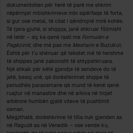
dokumentohen për herë të parë me shkrim
nëpërmjet mbishkrimeve mbi sipërfaqe të forta,
si gur ose metal, të cilat i qëndrojnë mirë kohës.
Të tjera gjuhë, si shqipja, janë shkruar fillimisht
në letër – siç ka qenë rasti me
Formulën e
Pagëzimit
, dhe më pas me
Mesharin
e Buzukut.
Është për t’u shënuar që tekstet më të hershme
të shqipes janë zakonisht të shtypshkruara.
Një shkak për këtë gjendje të sendeve do të
jetë, besoj unë, që dorëshkrimet shqipe të
periudhës paraosmane që mund të kenë qenë
ruajtur në manastire dhe në arkiva në trojet
arbërore humbën gjatë viteve të pushtimit
osman.
Megjithatë, dorëshkrime të tilla nuk gjenden as
në Raguzë as në Venedik – ose vende ku,