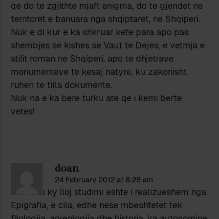
qe do te zgjithte mjaft enigma, do te gjendet ne
territoret e banuara nga shqiptaret, ne Shqiperi.
Nuk e di kur e ka shkruar kete para apo pas
shembjes se kishes se Vaut te Dejes, e vetmja e
stilit roman ne Shqiperi, apo te dhjetrave
monumenteve te kesaj natyre, ku zakonisht
ruhen te tilla dokumente.
Nuk na e ka bere turku ate qe i kemi berte
vetes!
doan
24 February 2012 at 8:28 am
Xha xhai ky lloj studimi eshte i realizueshem nga
Epigrafia, e cila, edhe nese mbeshtetet tek
filologjia, arkeologjia dhe historia, ka autonomine