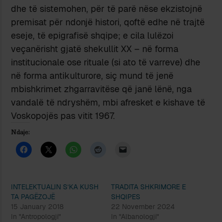
dhe të sistemohen, për të parë nëse ekzistojnë
premisat për ndonjë histori, qoftë edhe në trajtë
eseje, të epigrafisë shqipe; e cila lulëzoi
veçanërisht gjatë shekullit XX – në forma
institucionale ose rituale (si ato të varreve) dhe
në forma antikulturore, siç mund të jenë
mbishkrimet zhgarravitëse që janë lënë, nga
vandalë të ndryshëm, mbi afresket e kishave të
Voskopojës pas vitit 1967.
Ndaje:
INTELEKTUALIN S’KA KUSH
TRADITA SHKRIMORE E
TA PAGËZOJË
SHQIPES
15 January 2018
22 November 2024
In "Antropologji"
In "Albanologji"