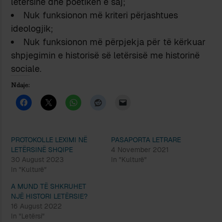
letërsinë dhe poetikën e saj;
Nuk funksionon më kriteri përjashtues
ideologjik;
Nuk funksionon më përpjekja për të kërkuar
shpjegimin e historisë së letërsisë me historinë
sociale.
Ndaje:
PROTOKOLLE LEXIMI NË
PASAPORTA LETRARE
LETËRSINË SHQIPE
4 November 2021
30 August 2023
In "Kulturë"
In "Kulturë"
A MUND TË SHKRUHET
NJË HISTORI LETËRSIE?
16 August 2022
In "Letërsi"