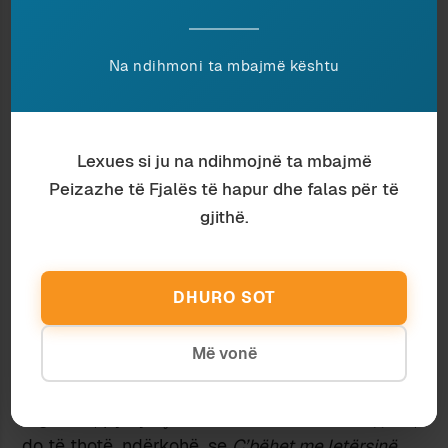
sepse ata nuk kanë më funksion të veçantë në
shoqëri, funksion ideologjik apo moral, dhe u
mbetet veçse të prodhojnë letërsi – a kemi të
Na ndihmoni ta mbajmë kështu
bëjmë me një humbje apo me një mundësi për
vlerësim më real të letërsisë?
Studimeve serioze u takon të jenë me të dytën.
Lexues si ju na ndihmojnë ta mbajmë
Dikush mund të thotë se tipari konsumist është
Peizazhe të Fjalës të hapur dhe falas për të
fenomen tipik edhe në shoqëritë më të zhvilluara
gjithë.
perëndimore (
Kodi i Da Vinçit
a
Harri Poteri
), por
s’duhet harruar se atje ai përballet me mendimin
e specializuar, i cili sqaron se kur diskutohet në
DHURO SOT
mënyrë serioze për letërsinë, W. S. Maughm dhe
Archibald Cronin, bie fjala, janë shkrimtarë që
Më vonë
shërbejnë për të rritur numrin e lexuesve, por pa
i dhënë ndonjë shtysë letërsisë në vetvete.
Sigurisht, pyetja
Ç’bëhet me shkrimtarin shqiptar
,
do të thotë, ndërkohë, se
Ç’bëhet me letërsinë