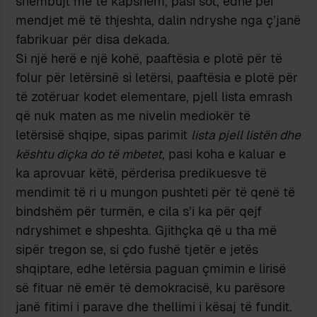
shembujt më të kapshëm, pasi sot, edhe për
mendjet më të thjeshta, dalin ndryshe nga ç’janë
fabrikuar për disa dekada.
Si një herë e një kohë, paaftësia e plotë për të
folur për letërsinë si letërsi, paaftësia e plotë për
të zotëruar kodet elementare, pjell lista emrash
që nuk maten as me nivelin mediokër të
letërsisë shqipe, sipas parimit
lista pjell listën dhe
kështu diçka do të mbetet
, pasi koha e kaluar e
ka aprovuar këtë, përderisa predikuesve të
mendimit të ri u mungon pushteti për të qenë të
bindshëm për turmën, e cila s’i ka për qejf
ndryshimet e shpeshta. Gjithçka që u tha më
sipër tregon se, si çdo fushë tjetër e jetës
shqiptare, edhe letërsia paguan çmimin e lirisë
së fituar në emër të demokracisë, ku parësore
janë fitimi i parave dhe thellimi i kësaj të fundit.