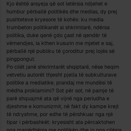
Kjo është arsyeja që sot letërsia ndjehet e
humbur përballë politikës dhe medias, dy prej
pushteteve kryesore të kohës: ku media
trumbeton politikanët si shkrimtarë, ndërsa
politika, duke qenë çdo çast në qendër të
vëmendjes, ia kthen kusurin me mjetet e saj,
përballë një publiku të çoroditur prej lojës së
pingpongut.
Po cilët janë shkrimtarët shqiptarë, nëse heqim
vetvetiu autorët thjesht pjella të subkulturave
politike a mediatike, prandaj me mundësi të
mëdha proklamimi? Sot për sot, në pamje të
parë shquajmë ata që vijnë nga periudha e
djeshme e komunizmit, në fakt dy kampe krejt
të ndryshme, por edhe të përshkuar nga një
tipar i përbashkët: kryesisht ata përcaktohen
nga marrëdhënia me politikën dhe jo nga cilësia