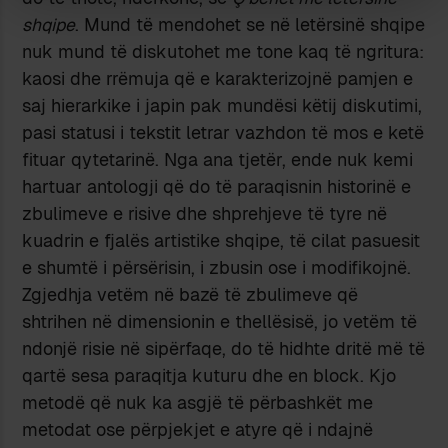
shqipe
. Mund të mendohet se në letërsinë shqipe
nuk mund të diskutohet me tone kaq të ngritura:
kaosi dhe rrëmuja që e karakterizojnë pamjen e
saj hierarkike i japin pak mundësi këtij diskutimi,
pasi statusi i tekstit letrar vazhdon të mos e ketë
fituar qytetarinë. Nga ana tjetër, ende nuk kemi
hartuar antologji që do të paraqisnin historinë e
zbulimeve e risive dhe shprehjeve të tyre në
kuadrin e fjalës artistike shqipe, të cilat pasuesit
e shumtë i përsërisin, i zbusin ose i modifikojnë.
Zgjedhja vetëm në bazë të zbulimeve që
shtrihen në dimensionin e thellësisë, jo vetëm të
ndonjë risie në sipërfaqe, do të hidhte dritë më të
qartë sesa paraqitja kuturu dhe en block. Kjo
metodë që nuk ka asgjë të përbashkët me
metodat ose përpjekjet e atyre që i ndajnë