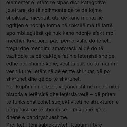
elementet e letërsisë sipas disa kategorive
joletrare, do të ndihmonte që të dallojmë
shpikësit, mjeshtrit, ata që kanë merita në
ngritjen e ndonjë forme në shkallë më të lartë,
apo mbllaçitësit që nuk kanë ndonjë efekt mbi
rrjedhën kryesore, pasi përndryshe do të jetë
tregu dhe mendimi amatoresk ai që do të
vazhdojë ta përcaktojë fatin e letërsisë shqipe
edhe për shumë kohë, kështu nuk do ta marrim
vesh kurrë Letërsinë që është shkruar, që po
shkruhet dhe që do të shkruhet.
Për kuptimin njerëzor, veçanërisht në modernitet,
historia e letërsisë dhe letërsia vetë – që priren
të funksionalizohet subjektiviteti në strukturën e
përgjithshme të shoqërisë – nuk janë një e
dhënë e pandryshueshme.
Prej këtij toni subjektiviteti, kuptimi i tyre