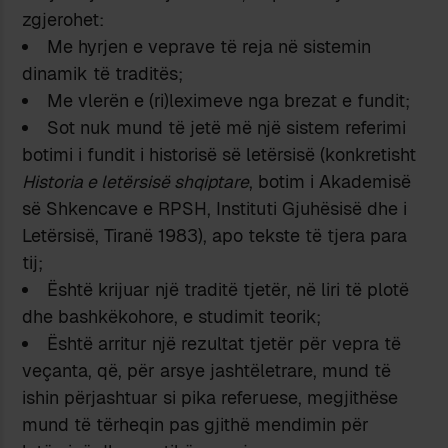
zgjerohet:
Me hyrjen e veprave të reja në sistemin
dinamik të traditës;
Me vlerën e (ri)leximeve nga brezat e fundit;
Sot nuk mund të jetë më një sistem referimi
botimi i fundit i historisë së letërsisë (konkretisht
Historia e letërsisë shqiptare
, botim i Akademisë
së Shkencave e RPSH, Instituti Gjuhësisë dhe i
Letërsisë, Tiranë 1983), apo tekste të tjera para
tij;
Është krijuar një traditë tjetër, në liri të plotë
dhe bashkëkohore, e studimit teorik;
Është arritur një rezultat tjetër për vepra të
veçanta, që, për arsye jashtëletrare, mund të
ishin përjashtuar si pika referuese, megjithëse
mund të tërheqin pas gjithë mendimin për