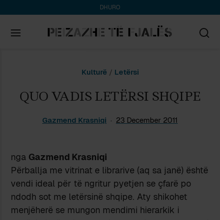
DHURO
Search
Kulturë
/
Letërsi
for:
QUO VADIS LETËRSI SHQIPE
Gazmend Krasniqi
23 December 2011
nga
Gazmend Krasniqi
Përballja me vitrinat e librarive (aq sa janë) është
vendi ideal për të ngritur pyetjen se çfarë po
ndodh sot me letërsinë shqipe. Aty shikohet
menjëherë se mungon mendimi hierarkik i