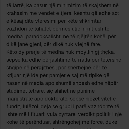
të lartë, ka pasur një minimizim të skajshëm në
krahasim me vendet e tjera, kështu që edhe sot
e kësaj dite vlerësimi për këtë shkrimtar
vazhdon të luhatet përmes ulje-ngritjesh të
mëdha: paradoksalisht, në të njëjtën kohë, për
dikë janë gjeni, për dikë nuk vlejnë fare.
Këto dy prerje të mëdha nuk mbyllin gjithçka,
sepse ka edhe përjashtime të rralla për letërsinë
shqipe në përgjithësi, por shërbejnë për të
krijuar një ide për pamjet e saj më tipike që
hasen në media apo shumë shpesh edhe nëpër
studimet letrare, siç shihet në punime
magjistrale apo doktorale, sepse njëzet vitet e
fundit, lulëzoi ideja se grupi i parë vazhdonte të
ishte më i fituari: vula zyrtare, verdikt politik i një
kohe të perënduar, shtrëngohej me forcë, duke