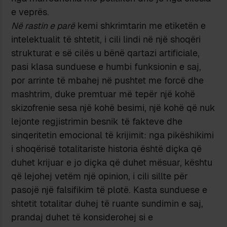
e veprës.
Në rastin e parë
kemi shkrimtarin me etiketën e
intelektualit të shtetit, i cili lindi në një shoqëri
strukturat e së cilës u bënë qartazi artificiale,
pasi klasa sunduese e humbi funksionin e saj,
por arrinte të mbahej në pushtet me forcë dhe
mashtrim, duke premtuar më tepër një kohë
skizofrenie sesa një kohë besimi, një kohë që nuk
lejonte regjistrimin besnik të fakteve dhe
sinqeritetin emocional të krijimit: nga pikëshikimi
i shoqërisë totalitariste historia është diçka që
duhet krijuar e jo diçka që duhet mësuar, kështu
që lejohej vetëm një opinion, i cili sillte për
pasojë një falsifikim të plotë. Kasta sunduese e
shtetit totalitar duhej të ruante sundimin e saj,
prandaj duhet të konsiderohej si e