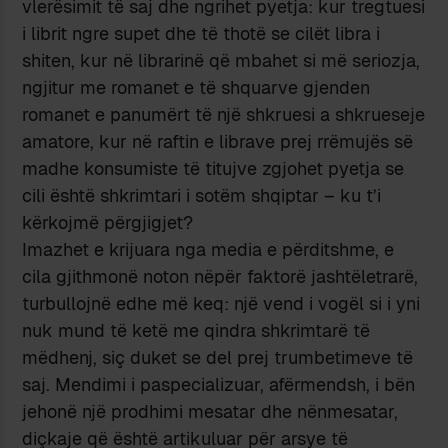
vlerësimit të saj dhe ngrihet pyetja: kur tregtuesi
i librit ngre supet dhe të thotë se cilët libra i
shiten, kur në librarinë që mbahet si më seriozja,
ngjitur me romanet e të shquarve gjenden
romanet e panumërt të një shkruesi a shkrueseje
amatore, kur në raftin e librave prej rrëmujës së
madhe konsumiste të titujve zgjohet pyetja se
cili është shkrimtari i sotëm shqiptar – ku t’i
kërkojmë përgjigjet?
Imazhet e krijuara nga media e përditshme, e
cila gjithmonë noton nëpër faktorë jashtëletrarë,
turbullojnë edhe më keq: një vend i vogël si i yni
nuk mund të ketë me qindra shkrimtarë të
mëdhenj, siç duket se del prej trumbetimeve të
saj. Mendimi i paspecializuar, afërmendsh, i bën
jehonë një prodhimi mesatar dhe nënmesatar,
diçkaje që është artikuluar për arsye të