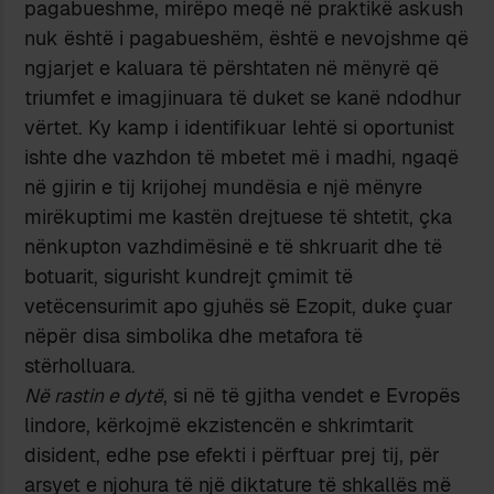
pagabueshme, mirëpo meqë në praktikë askush
nuk është i pagabueshëm, është e nevojshme që
ngjarjet e kaluara të përshtaten në mënyrë që
triumfet e imagjinuara të duket se kanë ndodhur
vërtet. Ky kamp i identifikuar lehtë si oportunist
ishte dhe vazhdon të mbetet më i madhi, ngaqë
në gjirin e tij krijohej mundësia e një mënyre
mirëkuptimi me kastën drejtuese të shtetit, çka
nënkupton vazhdimësinë e të shkruarit dhe të
botuarit, sigurisht kundrejt çmimit të
vetëcensurimit apo gjuhës së Ezopit, duke çuar
nëpër disa simbolika dhe metafora të
stërholluara.
Në rastin e dytë
, si në të gjitha vendet e Evropës
lindore, kërkojmë ekzistencën e shkrimtarit
disident, edhe pse efekti i përftuar prej tij, për
arsyet e njohura të një diktature të shkallës më