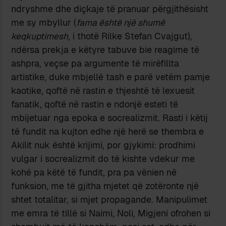
ndryshme dhe diçkaje të pranuar përgjithësisht
me sy mbyllur (
fama është një shumë
keqkuptimesh
, i thotë Rilke Stefan Cvajgut),
ndërsa prekja e këtyre tabuve bie reagime të
ashpra, veçse pa argumente të mirëfillta
artistike, duke mbjellë tash e parë vetëm pamje
kaotike, qoftë në rastin e thjeshtë të lexuesit
fanatik, qoftë në rastin e ndonjë esteti të
mbijetuar nga epoka e socrealizmit. Rasti i këtij
të fundit na kujton edhe një herë se thembra e
Akilit nuk është krijimi, por gjykimi: prodhimi
vulgar i socrealizmit do të kishte vdekur me
kohë pa këtë të fundit, pra pa vënien në
funksion, me të gjitha mjetet që zotëronte një
shtet totalitar, si mjet propagande. Manipulimet
me emra të tillë si Naimi, Noli, Migjeni ofrohen si