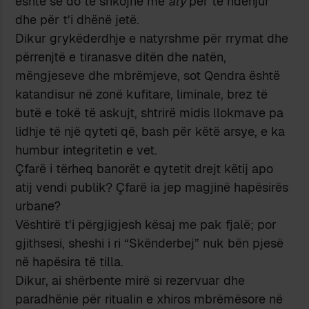
është se do të shkojnë më
aty
për të ndenjur
dhe për t’i dhënë jetë.
Dikur grykëderdhje e natyrshme për rrymat dhe
përrenjtë e tiranasve ditën dhe natën,
mëngjeseve dhe mbrëmjeve, sot Qendra është
katandisur në zonë kufitare, liminale, brez të
butë e tokë të askujt, shtrirë midis llokmave pa
lidhje të një qyteti që, bash për këtë arsye, e ka
humbur integritetin e vet.
Çfarë i tërheq banorët e qytetit drejt këtij apo
atij vendi publik? Çfarë ia jep magjinë hapësirës
urbane?
Vështirë t’i përgjigjesh kësaj me pak fjalë; por
gjithsesi, sheshi i ri “Skënderbej” nuk bën pjesë
në hapësira të tilla.
Dikur, ai shërbente mirë si rezervuar dhe
paradhënie për ritualin e xhiros mbrëmësore në