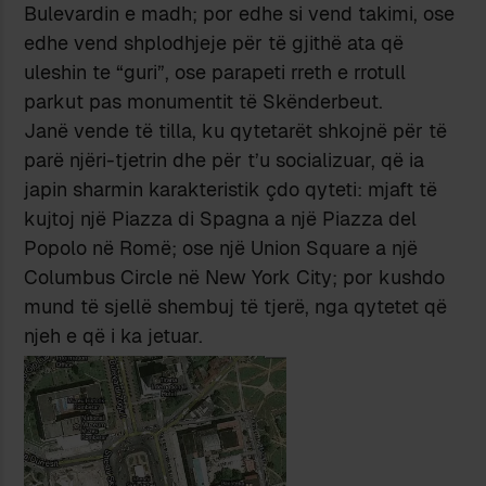
Bulevardin e madh; por edhe si vend takimi, ose
edhe vend shplodhjeje për të gjithë ata që
uleshin te “guri”, ose parapeti rreth e rrotull
parkut pas monumentit të Skënderbeut.
Janë vende të tilla, ku qytetarët shkojnë për të
parë njëri-tjetrin dhe për t’u socializuar, që ia
japin sharmin karakteristik çdo qyteti: mjaft të
kujtoj një Piazza di Spagna a një Piazza del
Popolo në Romë; ose një Union Square a një
Columbus Circle në New York City; por kushdo
mund të sjellë shembuj të tjerë, nga qytetet që
njeh e që i ka jetuar.