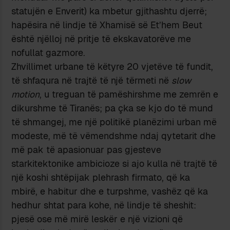
statujën e Enverit) ka mbetur gjithashtu djerrë;
hapësira në lindje të Xhamisë së Et’hem Beut
është njëlloj në pritje të ekskavatorëve me
nofullat gazmore.
Zhvillimet urbane të këtyre 20 vjetëve të fundit,
të shfaqura në trajtë të një tërmeti në
slow
motion
, u treguan të pamëshirshme me zemrën e
dikurshme të Tiranës; pa çka se kjo do të mund
të shmangej, me një politikë planëzimi urban më
modeste, më të vëmendshme ndaj qytetarit dhe
më pak të apasionuar pas gjesteve
starkitektonike ambicioze si ajo kulla në trajtë të
një koshi shtëpijak plehrash firmato, që ka
mbirë, e habitur dhe e turpshme, vashëz që ka
hedhur shtat para kohe, në lindje të sheshit:
pjesë ose më mirë leskër e një vizioni që