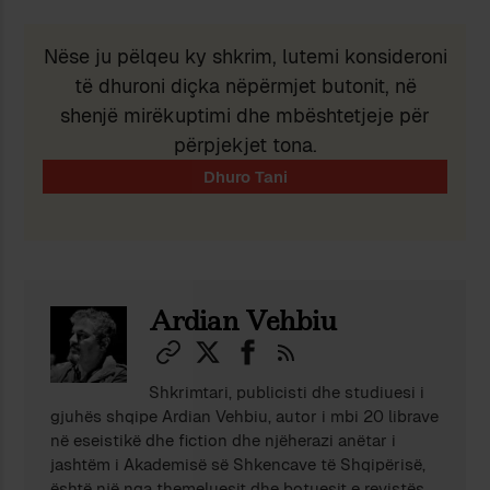
Nëse ju pëlqeu ky shkrim, lutemi konsideroni
të dhuroni diçka nëpërmjet butonit, në
shenjë mirëkuptimi dhe mbështetjeje për
përpjekjet tona.
Ardian Vehbiu
Shkrimtari, publicisti dhe studiuesi i
gjuhës shqipe Ardian Vehbiu, autor i mbi 20 librave
në eseistikë dhe fiction dhe njëherazi anëtar i
jashtëm i Akademisë së Shkencave të Shqipërisë,
është një nga themeluesit dhe botuesit e revistës