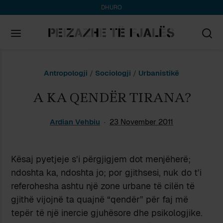
DHURO
Search
Antropologji
/
Sociologji
/
Urbanistikë
for:
A KA QENDËR TIRANA?
Ardian Vehbiu
23 November 2011
Kësaj pyetjeje s’i përgjigjem dot menjëherë;
ndoshta ka, ndoshta jo; por gjithsesi, nuk do t’i
referohesha ashtu një zone urbane të cilën të
gjithë vijojnë ta quajnë “qendër” për faj më
tepër të një inercie gjuhësore dhe psikologjike.