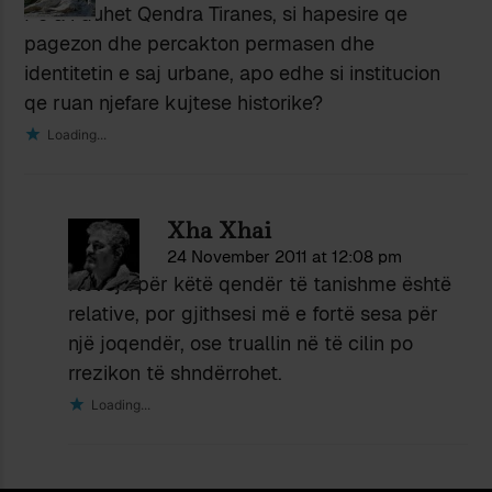
Po a i duhet Qendra Tiranes, si hapesire qe
pagezon dhe percakton permasen dhe
identitetin e saj urbane, apo edhe si institucion
qe ruan njefare kujtese historike?
Loading...
Xha Xhai
24 November 2011 at 12:08 pm
Nevoja për këtë qendër të tanishme është
relative, por gjithsesi më e fortë sesa për
një joqendër, ose truallin në të cilin po
rrezikon të shndërrohet.
Loading...