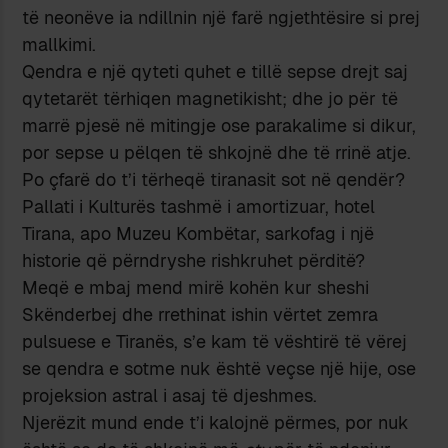
të neonëve ia ndillnin një farë ngjethtësire si prej
mallkimi.
Qendra e një qyteti quhet e tillë sepse drejt saj
qytetarët tërhiqen magnetikisht; dhe jo për të
marrë pjesë në mitingje ose parakalime si dikur,
por sepse u pëlqen të shkojnë dhe të rrinë atje.
Po çfarë do t’i tërheqë tiranasit sot në qendër?
Pallati i Kulturës tashmë i amortizuar, hotel
Tirana, apo Muzeu Kombëtar, sarkofag i një
historie që përndryshe rishkruhet përditë?
Meqë e mbaj mend mirë kohën kur sheshi
Skënderbej dhe rrethinat ishin vërtet zemra
pulsuese e Tiranës, s’e kam të vështirë të vërej
se qendra e sotme nuk është veçse një hije, ose
projeksion astral i asaj të djeshmes.
Njerëzit mund ende t’i kalojnë përmes, por nuk