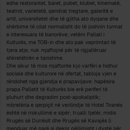
edhe restorantet, baret, pubet, klubet, kinematë,
teatrot, varietetë, qendrat tregtare, galeritë e
artit, universitetet dhe të gjitha ato dyqane dhe
shërbime të cilat normalisht do të joshnin turmat
e interesuara të banorëve; vetëm Pallati i
Kulturës, me TOB-in dhe ato pak veprimtari të
tjera atje, nuk mjaftojnë për të rigjallëruar
shkretëtirën e tanishme.
Dhe sikur të mos mjaftonte kjo varfëri e hidhur
sociale dhe kulturore në ofertat, tabloja vjen e
rëndohet nga gjendja e prapavijave: hapësira
prapa Pallatit të Kulturës bie erë periferi të
pluhurt dhe degradim post-apokaliptik;
mbretëria e qerpiçit në verilindje të Hotel Tiranës
është në rrokullimë e sipër; trualli tjetër, midis
Rrugës së Durrësit dhe Rrugës së Kavajës (i
menduar më parë si dekor qëllimisht i dystë për