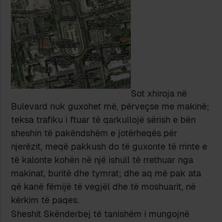
Sot xhiroja në
Bulevard nuk guxohet më, përveçse me makinë;
teksa trafiku i ftuar të qarkullojë sërish e bën
sheshin të pakëndshëm e jotërheqës për
njerëzit, meqë pakkush do të guxonte të rrinte e
të kalonte kohën në një ishull të rrethuar nga
makinat, buritë dhe tymrat; dhe aq më pak ata
që kanë fëmijë të vegjël dhe të moshuarit, në
kërkim të paqes.
Sheshit Skënderbej të tanishëm i mungojnë