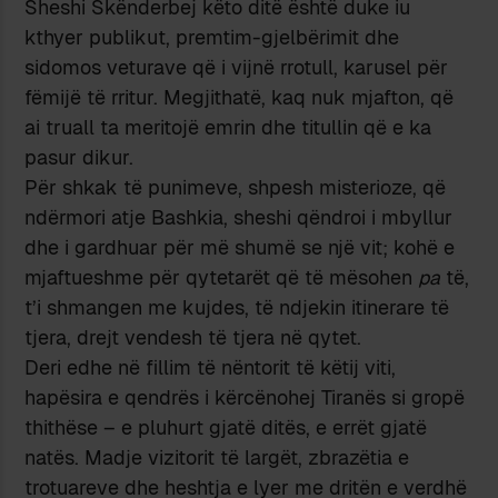
Sheshi Skënderbej këto ditë është duke iu
kthyer publikut, premtim-gjelbërimit dhe
sidomos veturave që i vijnë rrotull, karusel për
fëmijë të rritur. Megjithatë, kaq nuk mjafton, që
ai truall ta meritojë emrin dhe titullin që e ka
pasur dikur.
Për shkak të punimeve, shpesh misterioze, që
ndërmori atje Bashkia, sheshi qëndroi i mbyllur
dhe i gardhuar për më shumë se një vit; kohë e
mjaftueshme për qytetarët që të mësohen
pa
të,
t’i shmangen me kujdes, të ndjekin itinerare të
tjera, drejt vendesh të tjera në qytet.
Deri edhe në fillim të nëntorit të këtij viti,
hapësira e qendrës i kërcënohej Tiranës si gropë
thithëse – e pluhurt gjatë ditës, e errët gjatë
natës. Madje vizitorit të largët, zbrazëtia e
trotuareve dhe heshtja e lyer me dritën e verdhë