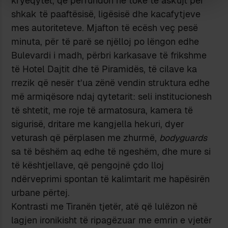
kryeqytet, që përfundon në tokë të askujt për
shkak të paaftësisë, ligësisë dhe kacafytjeve
mes autoriteteve. Mjafton të ecësh veç pesë
minuta, për të parë se njëlloj po lëngon edhe
Bulevardi i madh, përbri karkasave të frikshme
të Hotel Dajtit dhe të Piramidës, të cilave ka
rrezik që nesër t’ua zënë vendin struktura edhe
më armiqësore ndaj qytetarit: seli institucionesh
të shtetit, me roje të armatosura, kamera të
sigurisë, dritare me kangjella hekuri, dyer
veturash që përplasen me zhurmë,
bodyguards
sa të bëshëm aq edhe të ngeshëm, dhe mure si
të kështjellave, që pengojnë çdo lloj
ndërveprimi spontan të kalimtarit me hapësirën
urbane përtej.
Kontrasti me Tiranën tjetër, atë që lulëzon në
lagjen ironikisht të ripagëzuar me emrin e vjetër