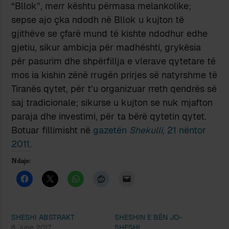
“Bllok”, merr kështu përmasa melankolike;
sepse ajo çka ndodh në Bllok u kujton të
gjithëve se çfarë mund të kishte ndodhur edhe
gjetiu, sikur ambicja për madhështi, grykësia
për pasurim dhe shpërfillja e vlerave qytetare të
mos ia kishin zënë rrugën prirjes së natyrshme të
Tiranës qytet, për t’u organizuar rreth qendrës së
saj tradicionale; sikurse u kujton se nuk mjafton
paraja dhe investimi, për ta bërë qytetin qytet.
Botuar fillimisht në
gazetën
Shekulli
, 21 nëntor
2011
.
Ndaje:
SHESHI ABSTRAKT
SHESHIN E BËN JO-
8 June 2017
SHESHI