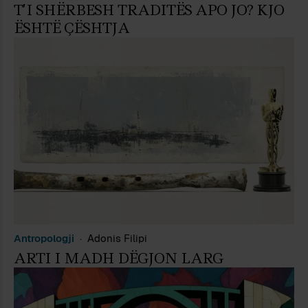
T’I SHËRBESH TRADITËS APO JO? KJO
ËSHTË ÇËSHTJA
Antropologji
Adonis Filipi
ARTI I MADH DËGJON LARG