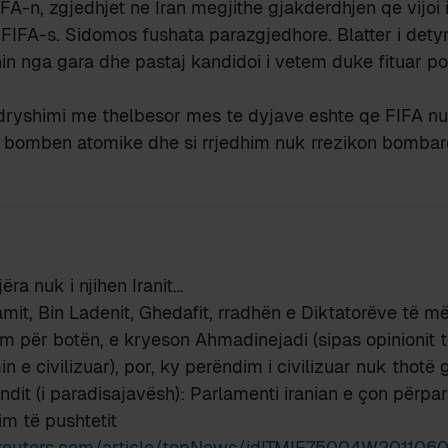
FA-n, zgjedhjet ne Iran megjithe gjakderdhjen qe vijoi
 FIFA-s. Sidomos fushata parazgjedhore. Blatter i detyroi
nin nga gara dhe pastaj kandidoi i vetem duke fituar p
ryshimi me thelbesor mes te dyjave eshte qe FIFA n
 bomben atomike dhe si rrjedhim nuk rrezikon bombar
ra nuk i njihen Iranit…
it, Bin Ladenit, Ghedafit, rradhën e Diktatorëve të m
m për botën, e kryeson Ahmadinejadi (sipas opinionit 
n e civilizuar), por, ky perëndim i civilizuar nuk thotë 
undit (i paradisajavësh): Parlamenti iranian e çon përpar
m të pushtetit
it.reuters.com/article/topNews/idITMIE75004W2011060