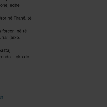
mohej edhe
ror në Tiranë, të
 forcon, në të
urra” (lexo:
pastaj
brenda – çka do
IT