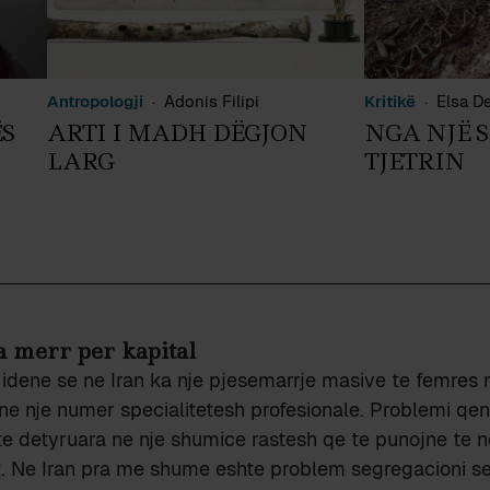
Antropologji
Adonis Filipi
Kritikë
Elsa D
ËS
ARTI I MADH DËGJON
NGA NJË 
LARG
TJETRIN
 merr per kapital
idene se ne Iran ka nje pjesemarrje masive te femres
ne nje numer specialitetesh profesionale. Problemi q
te detyruara ne nje shumice rastesh qe te punojne te n
. Ne Iran pra me shume eshte problem segregacioni se