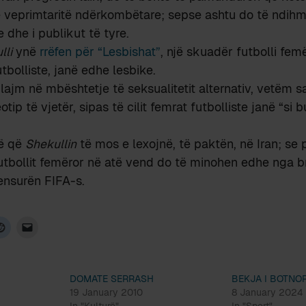
ë veprimtaritë ndërkombëtare; sepse ashtu do të ndih
 dhe i publikut të tyre.
lli
ynë
rrëfen për “Lesbishat”
, një skuadër futbolli femë
tbolliste, janë edhe lesbike.
lajm në mbështetje të seksualitetit alternativ, vetëm sa
otip të vjetër, sipas të cilit femrat futbolliste janë “si b
më që
Shekullin
të mos e lexojnë, të paktën, në Iran; se 
futbollit femëror në atë vend do të minohen edhe nga 
censurën FIFA-s.
DOMATE SERRASH
BEKJA I BOTNOR
19 January 2010
8 January 2024