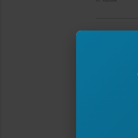
In "Kulturë"
Type your email…
Nëse ju pëlq
në 