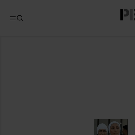
Search
for: