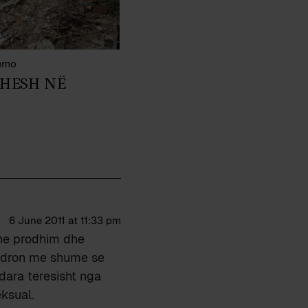
emo
SHESH NË
6 June 2011 at 11:33 pm
 ne prodhim dhe
endron me shume se
dara teresisht nga
ksual.