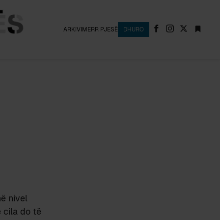
ARKIVI
MERR PJESË
DHURO
ë nivel
cila do të