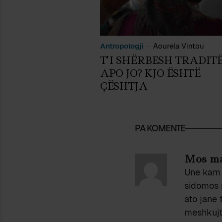
Antropologji
Aourela Vintou
T’I SHËRBESH TRADIT
APO JO? KJO ËSHTË
ÇËSHTJA
PA KOMENTE
Mos ma
Une kam 
sidomos 
ato jane 
meshkujt