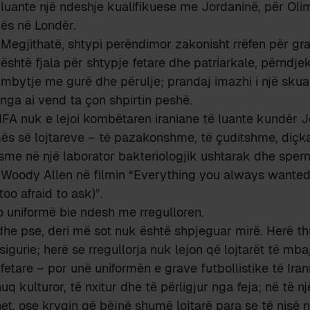
luante një ndeshje kualifikuese me Jordaninë, për Ol
ës në Londër.
Megjithatë, shtypi perëndimor zakonisht rrëfen për gra
është fjala për shtypje fetare dhe patriarkale, përndje
mbytje me gurë dhe përulje; prandaj imazhi i një sku
 nga ai vend ta çon shpirtin peshë.
FIFA nuk e lejoi kombëtaren iraniane të luante kundër J
ës së lojtareve – të pazakonshme, të çuditshme, diçka
sme në një laborator bakteriologjik ushtarak dhe sper
 Woody Allen në filmin “Everything you always wante
oo afraid to ask)”.
o uniformë bie ndesh me rregulloren.
dhe pse, deri më sot nuk është shpjeguar mirë. Herë th
igurie; herë se rregullorja nuk lejon që lojtarët të mba
etare – por unë uniformën e grave futbollistike të Irani
uq kulturor, të nxitur dhe të përligjur nga feja; në të nj
zhet, ose kryqin që bëjnë shumë lojtarë para se të nisë 