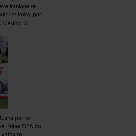
eve iraniane të
bulohet koka, por
ë lëkurës të
 fushë për të
ave. Nëse FIFA do
 vajza të