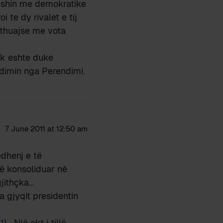
 ishin me demokratike
 te dy rivalet e tij
othuajse me vota
uk eshte duke
dimin nga Perendimi.
7 June 2011 at 12:50 am
ëdhenj e të
të konsoliduar në
gjithçka…
a gjyqit presidentin
1
)… Një akt i tillë