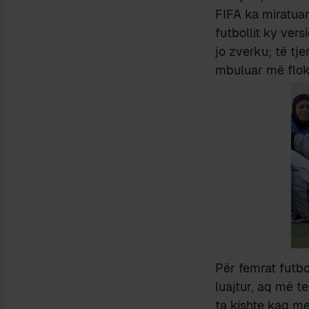
FIFA ka miratuar
futbollit ky ver
jo zverku; të tje
mbuluar më flok
Për femrat futbol
luajtur, aq më te
ta kishte kaq me