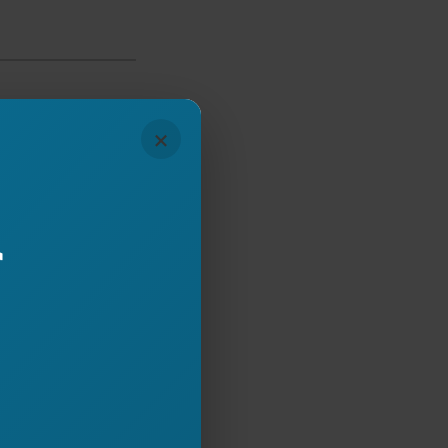
×
Subscribe
r
mjet butonit,
ona.