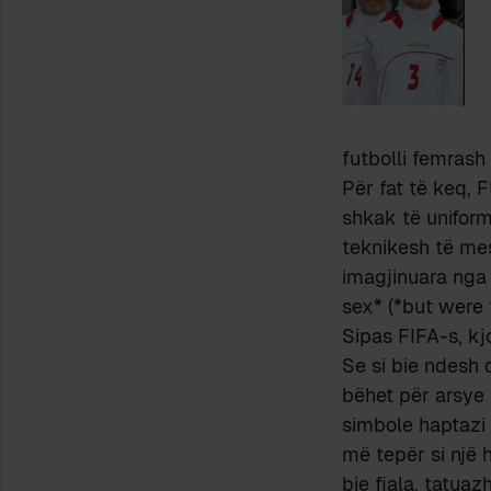
futbolli femrash
Për fat të keq, 
shkak të uniform
teknikesh të me
imagjinuara nga
sex* (*but were t
Sipas FIFA-s, kj
Se si bie ndesh 
bëhet për arsye s
simbole haptazi f
më tepër si një h
bie fjala, tatua