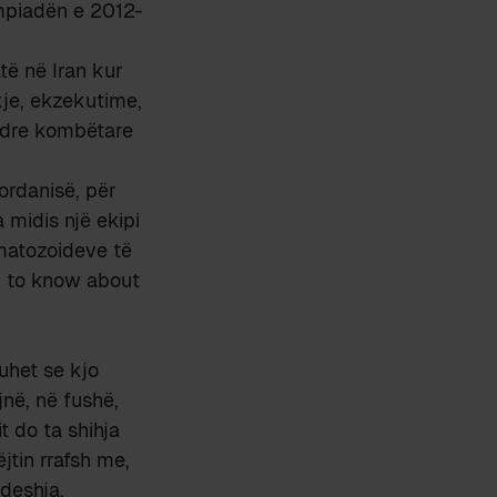
impiadën e 2012-
të në Iran kur
kje, ekzekutime,
adre kombëtare
ordanisë, për
 midis një ekipi
matozoideve të
d to know about
uhet se kjo
jnë, në fushë,
t do ta shihja
ëjtin rrafsh me,
ndeshja.