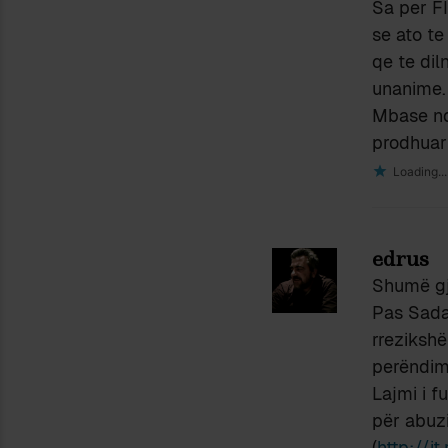
Sa per FI
se ato te
qe te dil
unanime.
Mbase nd
prodhuar
Loading...
edrus
Shumë gjë
Pas Sadam
rrezikshë
perëndimi
Lajmi i f
për abuzi
(
http://