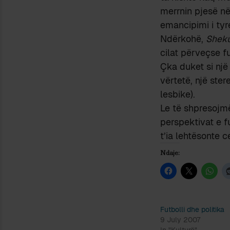
merrnin pjesë n
emancipimi i tyre
Ndërkohë,
Sheku
cilat përveçse fu
Çka duket si një 
vërtetë, një stere
lesbike).
Le të shpresoj
perspektivat e 
t’ia lehtësonte 
Ndaje:
Futbolli dhe politika
9 July 2007