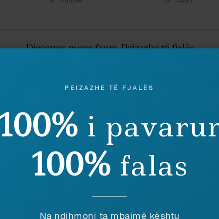
In "Kulturë"
In "Sport"
Discover more from Peizazhe të fjalës
Subscribe to get the latest posts sent to your email.
PEIZAZHE TË FJALËS
100%
i pavaru
Ruaj
SHPËRNDAJ
100%
falas
eu ky shkrim, lutemi konsideroni të dhuroni diçka nëpër
shenjë mirëkuptimi dhe mbështetjeje për përpjekjet t
Na ndihmoni ta mbajmë kështu