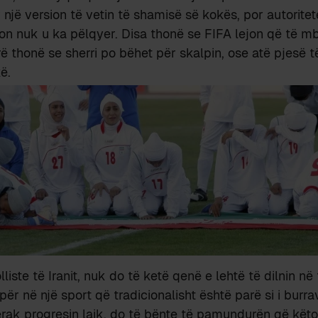
 një version të vetin të shamisë së kokës, por autoritet
sion nuk u ka pëlqyer. Disa thonë se FIFA lejon që të m
rë thonë se sherri po bëhet për skalpin, ose atë pjesë t
ë.
liste të Iranit, nuk do të ketë qenë e lehtë të dilnin në
për në një sport që tradicionalisht është parë si i burr
rak progresin laik, do të bënte të pamundurën që këto