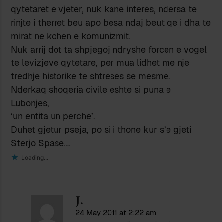
qytetaret e vjeter, nuk kane interes, ndersa te
rinjte i therret beu apo besa ndaj beut qe i dha te
mirat ne kohen e komunizmit.
Nuk arrij dot ta shpjegoj ndryshe forcen e vogel
te levizjeve qytetare, per mua lidhet me nje
tredhje historike te shtreses se mesme.
Nderkaq shoqeria civile eshte si puna e
Lubonjes,
‘un entita un perche’.
Duhet gjetur pseja, po si i thone kur s’e gjeti
Sterjo Spase….
Loading...
J.
24 May 2011 at 2:22 am