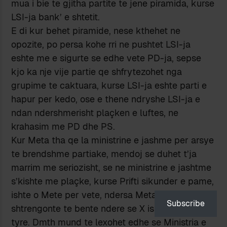
mua i bie te gjitha partite te jene piramida, kurse
LSI-ja bank’ e shtetit.
E di kur behet piramide, nese kthehet ne
opozite, po persa kohe rri ne pushtet LSI-ja
eshte me e sigurte se edhe vete PD-ja, sepse
kjo ka nje vije partie qe shfrytezohet nga
grupime te caktuara, kurse LSI-ja eshte parti e
hapur per kedo, ose e thene ndryshe LSI-ja e
ndan ndershmerisht plaçken e luftes, ne
krahasim me PD dhe PS.
Kur Meta tha qe la ministrine e jashme per arsye
te brendshme partiake, mendoj se duhet t’ja
marrim me seriozisht, se ne ministrine e jashtme
s’kishte me plaçke, kurse Prifti sikunder e pame,
ishte o Mete per vete, ndersa Meta detyrohej ta
Subscribe
shtrengonte te bente ndere se X ishte njeriu i
tyre. Dmth mund te lexohet edhe se Ministria e