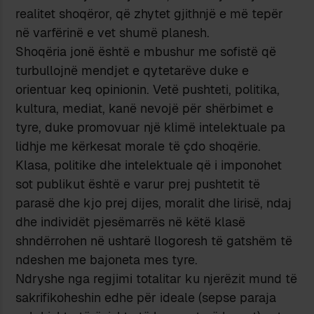
realitet shoqëror, që zhytet gjithnjë e më tepër
në varfërinë e vet shumë planesh.
Shoqëria jonë është e mbushur me sofistë që
turbullojnë mendjet e qytetarëve duke e
orientuar keq opinionin. Vetë pushteti, politika,
kultura, mediat, kanë nevojë për shërbimet e
tyre, duke promovuar një klimë intelektuale pa
lidhje me kërkesat morale të çdo shoqërie.
Klasa, politike dhe intelektuale që i imponohet
sot publikut është e varur prej pushtetit të
parasë dhe kjo prej dijes, moralit dhe lirisë, ndaj
dhe individët pjesëmarrës në këtë klasë
shndërrohen në ushtarë llogoresh të gatshëm të
ndeshen me bajoneta mes tyre.
Ndryshe nga regjimi totalitar ku njerëzit mund të
sakrifikoheshin edhe për ideale (sepse paraja