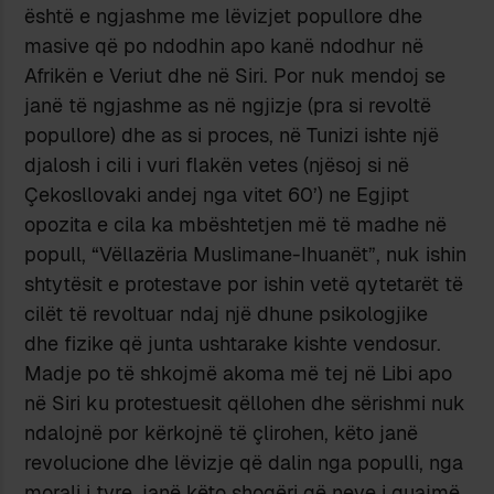
është e ngjashme me lëvizjet popullore dhe
masive që po ndodhin apo kanë ndodhur në
Afrikën e Veriut dhe në Siri. Por nuk mendoj se
janë të ngjashme as në ngjizje (pra si revoltë
popullore) dhe as si proces, në Tunizi ishte një
djalosh i cili i vuri flakën vetes (njësoj si në
Çekosllovaki andej nga vitet 60’) ne Egjipt
opozita e cila ka mbështetjen më të madhe në
popull, “Vëllazëria Muslimane-Ihuanët”, nuk ishin
shtytësit e protestave por ishin vetë qytetarët të
cilët të revoltuar ndaj një dhune psikologjike
dhe fizike që junta ushtarake kishte vendosur.
Madje po të shkojmë akoma më tej në Libi apo
në Siri ku protestuesit qëllohen dhe sërishmi nuk
ndalojnë por kërkojnë të çlirohen, këto janë
revolucione dhe lëvizje që dalin nga populli, nga
morali i tyre, janë këto shoqëri që neve i quajmë