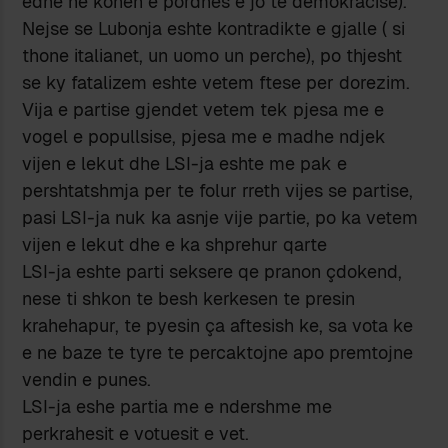
edhe ne kohen e pordhes e jo te demokracise).
Nejse se Lubonja eshte kontradikte e gjalle ( si
thone italianet, un uomo un perche), po thjesht
se ky fatalizem eshte vetem ftese per dorezim.
Vija e partise gjendet vetem tek pjesa me e
vogel e popullsise, pjesa me e madhe ndjek
vijen e lekut dhe LSI-ja eshte me pak e
pershtatshmja per te folur rreth vijes se partise,
pasi LSI-ja nuk ka asnje vije partie, po ka vetem
vijen e lekut dhe e ka shprehur qarte
LSI-ja eshte parti seksere qe pranon çdokend,
nese ti shkon te besh kerkesen te presin
krahehapur, te pyesin ça aftesish ke, sa vota ke
e ne baze te tyre te percaktojne apo premtojne
vendin e punes.
LSI-ja eshe partia me e ndershme me
perkrahesit e votuesit e vet.