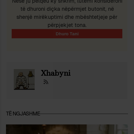
Nëse ju pëlqeu ky shkrim, lutemi konsideroni
të dhuroni diçka nëpërmjet butonit, në
shenjë mirëkuptimi dhe mbështetjeje për
përpjekjet tona.
Xhabyni
TË NGJASHME