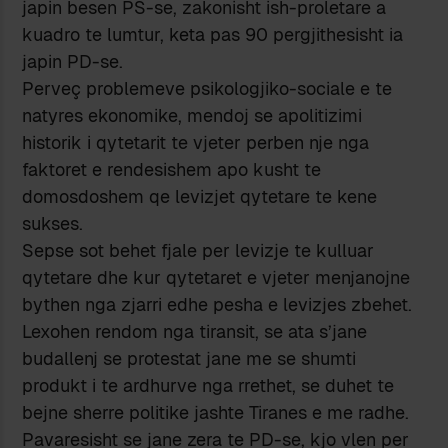
japin besen PS-se, zakonisht ish-proletare a
kuadro te lumtur, keta pas 90 pergjithesisht ia
japin PD-se.
Perveç problemeve psikologjiko-sociale e te
natyres ekonomike, mendoj se apolitizimi
historik i qytetarit te vjeter perben nje nga
faktoret e rendesishem apo kusht te
domosdoshem qe levizjet qytetare te kene
sukses.
Sepse sot behet fjale per levizje te kulluar
qytetare dhe kur qytetaret e vjeter menjanojne
bythen nga zjarri edhe pesha e levizjes zbehet.
Lexohen rendom nga tiransit, se ata s’jane
budallenj se protestat jane me se shumti
produkt i te ardhurve nga rrethet, se duhet te
bejne sherre politike jashte Tiranes e me radhe.
Pavaresisht se jane zera te PD-se, kjo vlen per