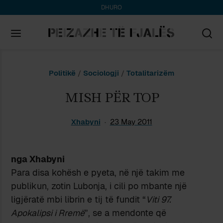
DHURO
Search
Politikë
/
Sociologji
/
Totalitarizëm
for:
MISH PËR TOP
Xhabyni
23 May 2011
nga Xhabyni
Para disa kohësh e pyeta, në një takim me
publikun, zotin Lubonja, i cili po mbante një
ligjëratë mbi librin e tij të fundit “
Viti 97.
Apokalipsi i Rremë
”, se a mendonte që