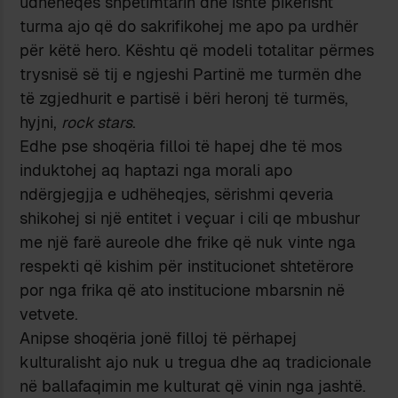
udhëheqës shpëtimtarin dhe ishte pikërisht
turma ajo që do sakrifikohej me apo pa urdhër
për këtë hero. Kështu që modeli totalitar përmes
trysnisë së tij e ngjeshi Partinë me turmën dhe
të zgjedhurit e partisë i bëri heronj të turmës,
hyjni,
rock stars
.
Edhe pse shoqëria filloi të hapej dhe të mos
induktohej aq haptazi nga morali apo
ndërgjegjja e udhëheqjes, sërishmi qeveria
shikohej si një entitet i veçuar i cili qe mbushur
me një farë aureole dhe frike që nuk vinte nga
respekti që kishim për institucionet shtetërore
por nga frika që ato institucione mbarsnin në
vetvete.
Anipse shoqëria jonë filloj të përhapej
kulturalisht ajo nuk u tregua dhe aq tradicionale
në ballafaqimin me kulturat që vinin nga jashtë.