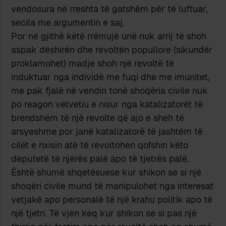
vendosura në rreshta të gatshëm për të luftuar,
secila me argumentin e saj.
Por në gjithë këtë rrëmujë unë nuk arrij të shoh
aspak dëshirën dhe revoltën popullore (sikundër
proklamohet) madje shoh një revoltë të
induktuar nga individë me fuqi dhe me imunitet,
me pak fjalë në vendin tonë shoqëria civile nuk
po reagon vetvetiu e nisur nga katalizatorët të
brendshëm të një revolte që ajo e sheh të
arsyeshme por janë katalizatorë të jashtëm të
cilët e nxisin atë të revoltohen qofshin këto
deputetë të njërës palë apo të tjetrës palë.
Është shumë shqetësuese kur shikon se si një
shoqëri civile mund të manipulohet nga interesat
vetjakë apo personalë të një krahu politik apo të
një tjetri. Të vjen keq kur shikon se si pas një