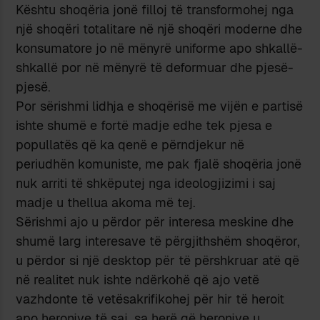
Kështu shoqëria jonë filloj të transformohej nga
një shoqëri totalitare në një shoqëri moderne dhe
konsumatore jo në mënyrë uniforme apo shkallë-
shkallë por në mënyrë të deformuar dhe pjesë-
pjesë.
Por sërishmi lidhja e shoqërisë me vijën e partisë
ishte shumë e fortë madje edhe tek pjesa e
popullatës që ka qenë e përndjekur në
periudhën komuniste, me pak fjalë shoqëria jonë
nuk arriti të shkëputej nga ideologjizimi i saj
madje u thellua akoma më tej.
Sërishmi ajo u përdor për interesa meskine dhe
shumë larg interesave të përgjithshëm shoqëror,
u përdor si një desktop për të përshkruar atë që
në realitet nuk ishte ndërkohë që ajo vetë
vazhdonte të vetësakrifikohej për hir të heroit
apo heronjve të saj, sa herë që heronjve u