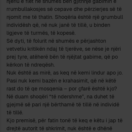
njeriu e flet në shumës bën gjithnjë gabimin e
rrumbullakosjes së cepave dhe përzierjes së të
njomit me të thatin. Shoqëria është një grumbull
individësh që, në nuk janë të tillë, u binden
ligjeve të turmës, të kopesë.
Së dyti, të folurit në shumës e përjashton
vetvetiu kritikën ndaj të tjerëve, se nëse je njëri
prej tyre, atëherë bën të njëjtat gabime, që po
kërkon të ndreqësh.
Nuk është as mirë, as keq në kemi lindur apo jo.
Pasi nuk kemi bazën e krahasimit, që në këtë
rast do të qe mosqenia – por çfarë është kjo?
Në duam shoqëri “të ndershme”, na duhet të
gjejmë së pari një bërthamë të tillë në individë
të tillë.
Kjo premisë, për fatin tonë të keq e këtu i jap të
drejtë autorit të shkrimit, nuk është e dhënë