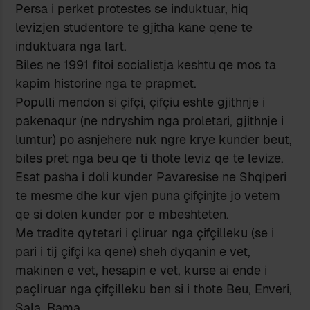
Persa i perket protestes se induktuar, hiq
levizjen studentore te gjitha kane qene te
induktuara nga lart.
Biles ne 1991 fitoi socialistja keshtu qe mos ta
kapim historine nga te prapmet.
Populli mendon si çifçi, çifçiu eshte gjithnje i
pakenaqur (ne ndryshim nga proletari, gjithnje i
lumtur) po asnjehere nuk ngre krye kunder beut,
biles pret nga beu qe ti thote leviz qe te levize.
Esat pasha i doli kunder Pavaresise ne Shqiperi
te mesme dhe kur vjen puna çifçinjte jo vetem
qe si dolen kunder por e mbeshteten.
Me tradite qytetari i çliruar nga çifçilleku (se i
pari i tij çifçi ka qene) sheh dyqanin e vet,
makinen e vet, hesapin e vet, kurse ai ende i
paçliruar nga çifçilleku ben si i thote Beu, Enveri,
Sala, Rama.