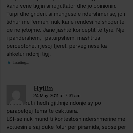
kane vene ligjin si regullator dhe jo opinionin.
Turpi dhe çnderi, si mungese e ndershmerise, jo i
lidhur me femren, nuk kane rendesi ne shoqerite
qe ne jetojme. Janë jashtë konceptit të tyre. Nje
i pandershëm, i paturpshëm, mashtrus
perceptohet njesoj tjeret, perveç nëse ka
shkelur ndonji ligj.
Loading...
Hyllin
24 May 2011 at 7:31 am
J. peshkut i hedh gjithnje ndonje sy po
parapelqej tema te caktuara.
LSI-se nuk mund ti kontestosh ndershmerine me
votuesin e saj duke folur per piramida, sepse per