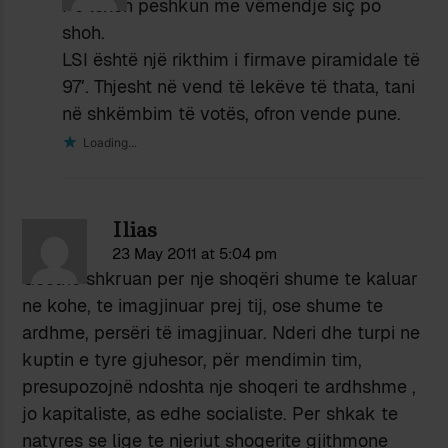
Po lexon peshkun me vëmendje siç po
shoh.
LSI është një rikthim i firmave piramidale të
97′. Thjesht në vend të lekëve të thata, tani
në shkëmbim të votës, ofron vende pune.
Loading...
Ilias
23 May 2011 at 5:04 pm
Goethe shkruan per nje shoqëri shume te kaluar
ne kohe, te imagjinuar prej tij, ose shume te
ardhme, persëri të imagjinuar. Nderi dhe turpi ne
kuptin e tyre gjuhesor, për mendimin tim,
presupozojnë ndoshta nje shoqeri te ardhshme ,
jo kapitaliste, as edhe socialiste. Per shkak te
natyres se lige te njeriut shoqerite gjithmone