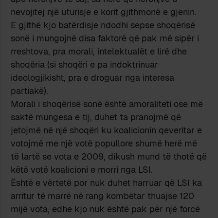
nevojitej një uturisje e korit gjithmonë e gjenin.
E gjithë kjo batërdisje ndodhi sepse shoqërisë
sonë i mungojnë disa faktorë që pak më sipër i
rreshtova, pra morali, intelektualët e lirë dhe
shoqëria (si shoqëri e pa indoktrinuar
ideologjikisht, pra e droguar nga interesa
partiakë).
Morali i shoqërisë sonë është amoraliteti ose më
saktë mungesa e tij, duhet ta pranojmë që
jetojmë në një shoqëri ku koalicionin qeveritar e
votojmë me një votë popullore shumë herë më
të lartë se vota e 2009, dikush mund të thotë që
këtë votë koalicioni e morri nga LSI.
Është e vërtetë por nuk duhet harruar që LSI ka
arritur të marrë në rang kombëtar thuajse 120
mijë vota, edhe kjo nuk është pak për një forcë