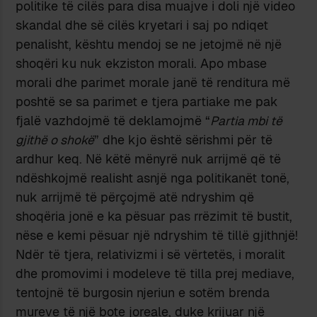
politike të cilës para disa muajve i doli një video
skandal dhe së cilës kryetari i saj po ndiqet
penalisht, kështu mendoj se ne jetojmë në një
shoqëri ku nuk ekziston morali. Apo mbase
morali dhe parimet morale janë të renditura më
poshtë se sa parimet e tjera partiake me pak
fjalë vazhdojmë të deklamojmë “
Partia mbi të
gjithë o shokë
” dhe kjo është sërishmi për të
ardhur keq. Në këtë mënyrë nuk arrijmë që të
ndëshkojmë realisht asnjë nga politikanët tonë,
nuk arrijmë të përçojmë atë ndryshim që
shoqëria jonë e ka pësuar pas rrëzimit të bustit,
nëse e kemi pësuar një ndryshim të tillë gjithnjë!
Ndër të tjera, relativizmi i së vërtetës, i moralit
dhe promovimi i modeleve të tilla prej mediave,
tentojnë të burgosin njeriun e sotëm brenda
mureve të një bote joreale, duke krijuar një