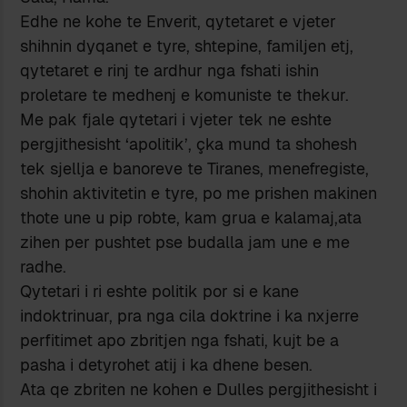
Edhe ne kohe te Enverit, qytetaret e vjeter
shihnin dyqanet e tyre, shtepine, familjen etj,
qytetaret e rinj te ardhur nga fshati ishin
proletare te medhenj e komuniste te thekur.
Me pak fjale qytetari i vjeter tek ne eshte
pergjithesisht ‘apolitik’, çka mund ta shohesh
tek sjellja e banoreve te Tiranes, menefregiste,
shohin aktivitetin e tyre, po me prishen makinen
thote une u pip robte, kam grua e kalamaj,ata
zihen per pushtet pse budalla jam une e me
radhe.
Qytetari i ri eshte politik por si e kane
indoktrinuar, pra nga cila doktrine i ka nxjerre
perfitimet apo zbritjen nga fshati, kujt be a
pasha i detyrohet atij i ka dhene besen.
Ata qe zbriten ne kohen e Dulles pergjithesisht i