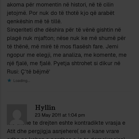
akoma për momentin në histori, në të cilin
jetojmë. Por nuk do të thotë kjo që arabët
qenkëshin më të tillë.
Sinqeriteti dhe dëshira për të vënë gishtin në
plagë nuk mjafton; nëse nuk ke më shumë për
të thënë, më mirë të mos flasësh fare. Jemi
ngopur me elegji, me analiza, me komente, me
një fjalë, me fjalë. Pyetja shtrohet si dikur në
Rusi: Ç’të bëjmë’
Loading...
Hyllin
23 May 2011 at 1:04 pm
Me thene te drejten eshte kontradikte vrasja e
Atit dhe pergjigja asnjehere( se e kane vrare