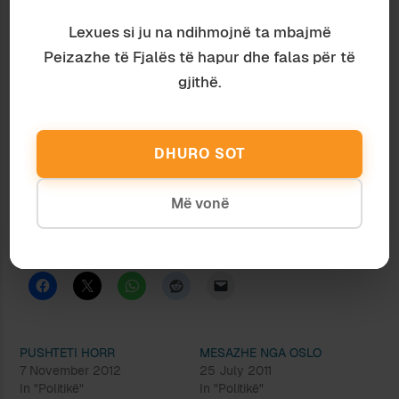
Shumë ke humbur
Lexues si ju na ndihmojnë ta mbajmë
Të duhet shumë punë
Prapë atë ta fitosh
Peizazhe të Fjalës të hapur dhe falas për të
Deri në ditën që do ta rifitojmë sërish nderin do
gjithë.
të jemi të varur prej të tjerëve, prej interesave
personale dhe meskine por për një gjë të jemi të
bindur që kurrë nuk do të kemi guximin për të
DHURO SOT
drejtuar atë që është e shtrembër, dhe pa
guximin ndoshta do të kish qenë më mirë të mos
Më vonë
kishim lindur.
Ndaje:
PUSHTETI HORR
MESAZHE NGA OSLO
7 November 2012
25 July 2011
In "Politikë"
In "Politikë"