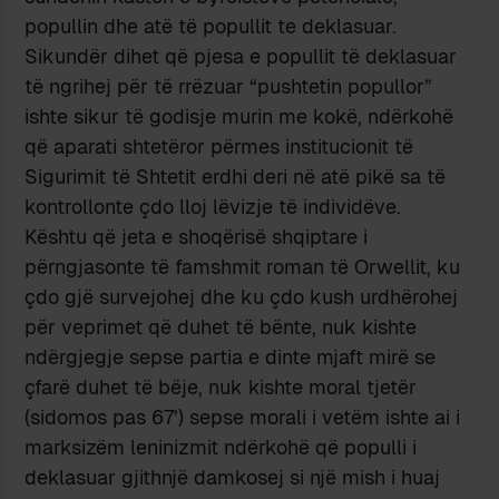
popullin dhe atë të popullit te deklasuar.
Sikundër dihet që pjesa e popullit të deklasuar
të ngrihej për të rrëzuar “pushtetin popullor”
ishte sikur të godisje murin me kokë, ndërkohë
që aparati shtetëror përmes institucionit të
Sigurimit të Shtetit erdhi deri në atë pikë sa të
kontrollonte çdo lloj lëvizje të individëve.
Kështu që jeta e shoqërisë shqiptare i
përngjasonte të famshmit roman të Orwellit, ku
çdo gjë survejohej dhe ku çdo kush urdhërohej
për veprimet që duhet të bënte, nuk kishte
ndërgjegje sepse partia e dinte mjaft mirë se
çfarë duhet të bëje, nuk kishte moral tjetër
(sidomos pas 67’) sepse morali i vetëm ishte ai i
marksizëm leninizmit ndërkohë që populli i
deklasuar gjithnjë damkosej si një mish i huaj