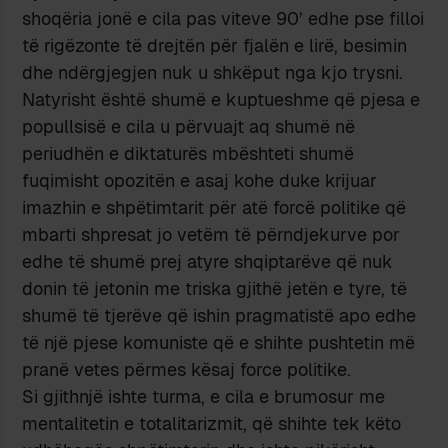
shoqëria jonë e cila pas viteve 90’ edhe pse filloi
të rigëzonte të drejtën për fjalën e lirë, besimin
dhe ndërgjegjen nuk u shkëput nga kjo trysni.
Natyrisht është shumë e kuptueshme që pjesa e
popullsisë e cila u përvuajt aq shumë në
periudhën e diktaturës mbështeti shumë
fuqimisht opozitën e asaj kohe duke krijuar
imazhin e shpëtimtarit për atë forcë politike që
mbarti shpresat jo vetëm të përndjekurve por
edhe të shumë prej atyre shqiptarëve që nuk
donin të jetonin me triska gjithë jetën e tyre, të
shumë të tjerëve që ishin pragmatistë apo edhe
të një pjese komuniste që e shihte pushtetin më
pranë vetes përmes kësaj force politike.
Si gjithnjë ishte turma, e cila e brumosur me
mentalitetin e totalitarizmit, që shihte tek këto