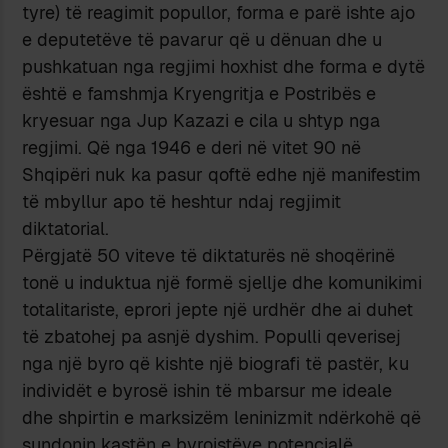
tyre) të reagimit popullor, forma e parë ishte ajo
e deputetëve të pavarur që u dënuan dhe u
pushkatuan nga regjimi hoxhist dhe forma e dytë
është e famshmja Kryengritja e Postribës e
kryesuar nga Jup Kazazi e cila u shtyp nga
regjimi. Që nga 1946 e deri në vitet 90 në
Shqipëri nuk ka pasur qoftë edhe një manifestim
të mbyllur apo të heshtur ndaj regjimit
diktatorial.
Përgjatë 50 viteve të diktaturës në shoqërinë
tonë u induktua një formë sjellje dhe komunikimi
totalitariste, eprori jepte një urdhër dhe ai duhet
të zbatohej pa asnjë dyshim. Populli qeverisej
nga një byro që kishte një biografi të pastër, ku
individët e byrosë ishin të mbarsur me ideale
dhe shpirtin e marksizëm leninizmit ndërkohë që
sundonin kastën e byroistëve potencialë,