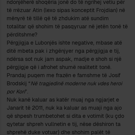
ndonjëherë shoqëria jonë do të ngrihej vetiu për
të rrëzuar Atin (lexo sipas konceptit Frojdian) në
mënyrë të tillë që të zhdukim atë sundim
totalitar që shohim të pasqyruar në jetën tonë të
përditshme?
Përgjigja e Lubonjës ishte negative, mbase atë
ditë mbeta pak i zhgënjyer nga përgjigja e tij,
ndërsa sot nuk jam aspak, madje e shoh si një
përgjigje që i afrohet shumë realitetit tonë.
Prandaj puqem me frazën e famshme të Josif
Brodskij “
Në tragjedinë moderne nuk vdes heroi
por Kori
”.
Nuk kanë kaluar as katër muaj nga ngjarjet e
Janarit të 2011, nuk ka kaluar as muaji nga ajo
që shpesh trumbetohet si dita e votimit (ku çdo
qytetar shpreh vullnetin e tij, nëse dëshiron ta
shprehë duke votuar) dhe shohim palët të