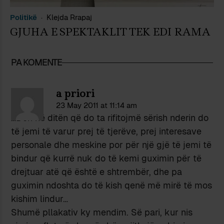
Politikë
Klejda Rrapaj
GJUHA E SPEKTAKLIT TEK EDI RAMA
PA KOMENTE
a priori
23 May 2011 at 11:14 am
…Deri në ditën që do ta rifitojmë sërish nderin do
të jemi të varur prej të tjerëve, prej interesave
personale dhe meskine por për një gjë të jemi të
bindur që kurrë nuk do të kemi guximin për të
drejtuar atë që është e shtrembër, dhe pa
guximin ndoshta do të kish qenë më mirë të mos
kishim lindur…
Shumë pllakativ ky mendim. Së pari, kur nis