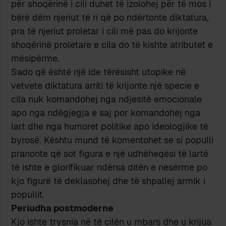
për shoqërinë i cili duhet të izolohej për të mos i
bërë dëm njeriut të ri që po ndërtonte diktatura,
pra të njeriut proletar i cili më pas do krijonte
shoqërinë proletare e cila do të kishte atributet e
mësipërme.
Sado që është një ide tërësisht utopike në
vetvete diktatura arriti të krijonte një specie e
cila nuk komandohej nga ndjesitë emocionale
apo nga ndëgjegja e saj por komandohej nga
lart dhe nga humoret politike apo ideologjike të
byrosë. Kështu mund të komentohet se si populli
pranonte që sot figura e një udhëheqësi të lartë
të ishte e glorifikuar ndërsa ditën e nesërme po
kjo figurë të deklasohej dhe të shpallej armik i
popullit.
Periudha postmoderne
Kjo ishte trysnia në të cilën u mbars dhe u krijua