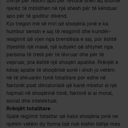
thirrje për festim apo për revoltë sheh aq shumë
njerëz të mblidhen në një shesh për të kënduar
apo për të goditur dikënd.
Kjo tregon më së miri që shoqëria jonë e ka
humbur sensin e saj të reagimit dhe kundër-
reagimit që vjen nga brendësia e saj, por është
thjeshtë një masë, një subjekt që shtyhet nga
persona të tretë për të lëvruar dhe për të
vepruar, pra është një shoqëri apatike. Rrënjët e
kësaj apatie të shoqërisë sonë i shoh jo vetëm
në të shkuarën tonë totalitare por edhe në
faktorët post diktatorialë që kanë mbetur si një
hajmali në shoqërinë tonë, faktorë si ai moral,
social dhe intelektual.
Rrënjët totalitare
Gjatë regjimit totalitar që kaloi shoqëria jonë ne
njohim vetëm dy forma (që nuk kishin lidhje mes