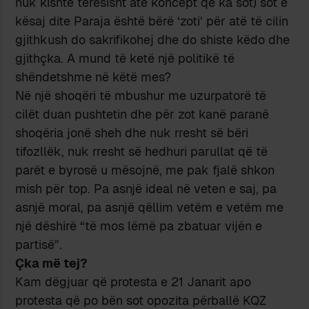
nuk kishte tërësisht atë koncept që ka sot) sot e
kësaj dite Paraja është bërë ‘zoti’ për atë të cilin
gjithkush do sakrifikohej dhe do shiste këdo dhe
gjithçka. A mund të ketë një politikë të
shëndetshme në këtë mes?
Në një shoqëri të mbushur me uzurpatorë të
cilët duan pushtetin dhe për zot kanë paranë
shoqëria jonë sheh dhe nuk rresht së bëri
tifozllëk, nuk rresht së hedhuri parullat që të
parët e byrosë u mësojnë, me pak fjalë shkon
mish për top. Pa asnjë ideal në veten e saj, pa
asnjë moral, pa asnjë qëllim vetëm e vetëm me
një dëshirë “të mos lëmë pa zbatuar vijën e
partisë”.
Çka më tej?
Kam dëgjuar që protesta e 21 Janarit apo
protesta që po bën sot opozita përballë KQZ