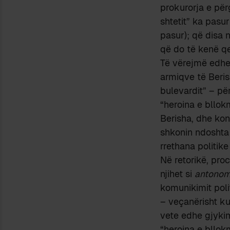
prokurorja e për
shtetit” ka pasu
pasur); që disa 
që do të kenë qe
Të vërejmë edhe
armiqve të Beris
bulevardit” – pë
“heroina e bllok
Berisha, dhe konc
shkonin ndoshta 
rrethana politike
Në retorikë, pro
njihet si
antonom
komunikimit poli
– veçanërisht k
vete edhe gjykim
“heroina e bllok