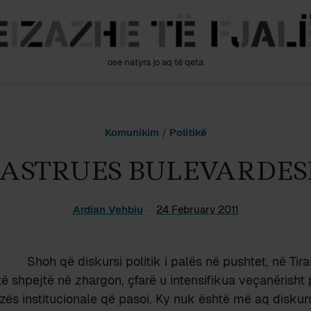
ose natyra jo aq të qeta
Komunikim
/
Politikë
ASTRUES BULEVARDE
Ardian Vehbiu
24 February 2011
Shoh që diskursi politik i palës në pushtet, në Tir
të shpejtë në zhargon, çfarë u intensifikua veçanërisht
rizës institucionale që pasoi. Ky nuk është më aq disku