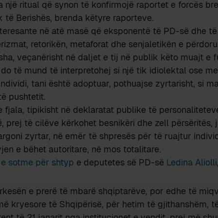
 një ritual që synon të konfirmojë raportet e forcës br
ik të Berishës, brenda këtyre raporteve.
nteresante në atë masë që eksponentë të PD-së dhe të 
izmat, retorikën, metaforat dhe senjaletikën e përdor
sha, veçanërisht në daljet e tij në publik këto muajt e 
a do të mund të interpretohej si një tik idiolektal ose 
individi, tani është adoptuar, pothuajse zyrtarisht, si man
 të pushtetit.
 fjala, tipikisht në deklaratat publike të personalitete
, prej të cilëve kërkohet besnikëri dhe zell përsëritës,
goni zyrtar, në emër të shpresës për të ruajtur indivi
jen e bëhet autoritare, në mos totalitare.
 e sotme për shtyp
e deputetes së PD-së
Ledina Aliolli
rkesën e prerë të mbarë shqiptarëve, por edhe të miq
ë kryesore të Shqipërisë, për hetim të gjithanshëm, t
ent të 21 janarit nga institucionet e vendit, prej më sh