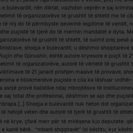
 e bulevardit, nën diktat, vazhdon veprën e saj krimina
hetimit të organizatorëve të grushtit të shtetit me të cili
të rinj do të përmbyste qeverinë legjitime të vendit, 
 dhe puçistë të tjerë do të merrnin mandatet e dyta. M
ganizatorëve të grushtit të shtetit, të sulmit prej pesë
 Ministrave, shoqja e bulevardit, u dëshmoi shqiptarëve
çin dhe Gjinushin, është autore kryesore e puçit të 21
etimit të organizatorëve, autorë të vërtetë të grushtit t
iktimave të 21 janarit prishjen masive të provave, sho
heroina e bllokmenëve puçiste e cila ka lëshuar urdhër-
pa asnjë provë balistike ndaj mbrojtësve të institucion
 e saj total dhe profesional, dëshmon se ajo dhe puçis
brapa […] Shoqja e bulevardit nuk heton dot organizato
ë hetojë veten dhe autorë të tjerë të grushtit të shteti
ë në krye, çfarë merr për të mirëqena kjo deputete: q
 e kanë bërë… “mbarë shqiptarët” (si kështu, kur kësht