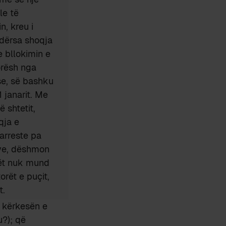
le të
n, kreu i
ndërsa shoqja
e bllokimin e
 orësh nga
 se, së bashku
 janarit. Me
ë shtetit,
qja e
arreste pa
eve, dëshmon
tët nuk mund
rët e puçit,
t.
ë kërkesën e
u?); që