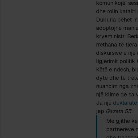
komunikojë, sesa
dhe rolin katalit
Dukuria bëhet i
adoptojnë manier
kryeministri Beri
rrethana të tjer
diskursive e një 
ligjërimit politik
Këtë e ndesh, bie
dytë dhe të tretë
nuancim nga zhar
një klime që sa v
Ja një
deklaratë
jep
Gazeta 55
:
Me gjithë kë
partnerëve m
dhe transpar