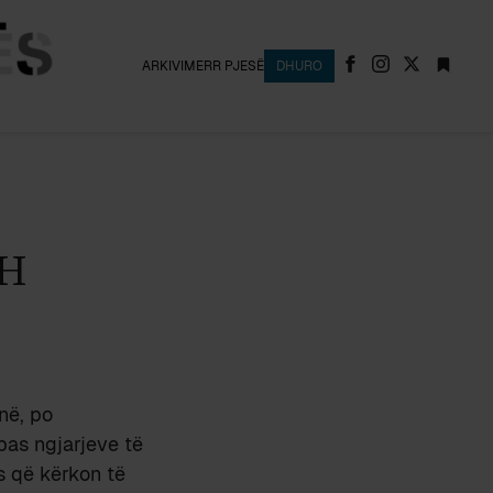
ARKIVI
MERR PJESË
DHURO
SH
anë, po
 pas ngjarjeve të
rs që kërkon të