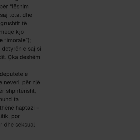
 për “lëshim
 saj total dhe
grushtit të
; meqë kjo
 “imorale”);
 detyrën e saj si
ardit. Çka deshëm
 deputete e
 neveri, për një
r shpirtërisht,
 mund ta
thënë haptazi –
tik, por
ror dhe seksual