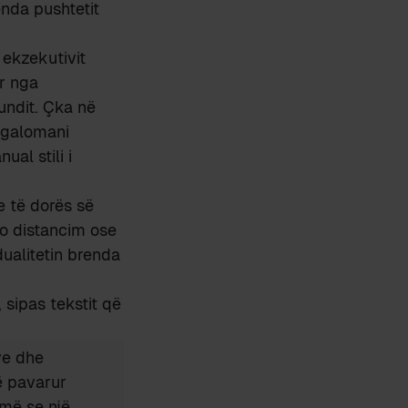
enda pushtetit
ekzekutivit
ur nga
fundit. Çka në
megalomani
ual stili i
ve të dorës së
 jo distancim ose
dualitetin brenda
, sipas tekstit që
ve dhe
ë pavarur
umë se një