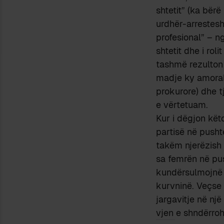
shtetit” (ka bër
urdhër-arrestesh
profesional” – ng
shtetit dhe i rol
tashmë rezulton
madje ky amorali
prokurore) dhe t
e vërtetuam.
Kur i dëgjon kët
partisë në pusht
takëm njerëzish 
sa femrën në pus
kundërsulmojnë 
kurvninë. Veçse 
jargavitje në një
vjen e shndërroh