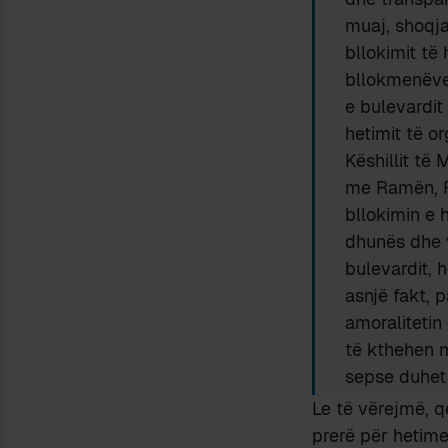
muaj, shoqja
bllokimit të 
bllokmenëve 
e bulevardit
hetimit të or
Këshillit të
me Ramën, Ru
bllokimin e h
dhunës dhe v
bulevardit, 
asnjë fakt, 
amoralitetin
të kthehen m
sepse duhet t
Le të vërejmë, q
prerë për hetime