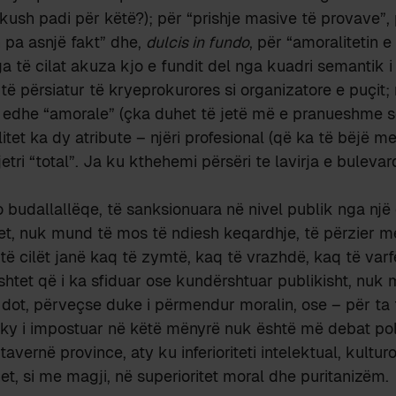
ë kush padi për këtë?); për “prishje masive të provave”,
 pa asnjë fakt” dhe,
dulcis in fundo
, për “amoralitetin e
a të cilat akuza kjo e fundit del nga kuadri semantik i 
it të përsiatur të kryeprokurores si organizatore e puçit
 edhe “amorale” (çka duhet të jetë më e pranueshme se
tet ka dy atribute – njëri profesional (që ka të bëjë me
jetri “total”. Ja ku kthehemi përsëri te lavirja e bulev
o budallallëqe, të sanksionuara në nivel publik nga një
et, nuk mund të mos të ndiesh keqardhje, të përzier me
të cilët janë kaq të zymtë, kaq të vrazhdë, kaq të varfë
htet që i ka sfiduar ose kundërshtuar publikisht, nuk
dot, përveçse duke i përmendur moralin, ose – për ta 
ky i impostuar në këtë mënyrë nuk është më debat poli
 tavernë province, aty ku inferioriteti intelektual, kultu
et, si me magji, në superioritet moral dhe puritanizëm.