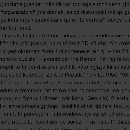
gjithshme gjendet “nën diktat” (po nga e mori vesh kjo?)
r “organizatorë” (me demek, as që diskutohet më që gr
nga këta organizatorë kanë qenë “të vërtetë” (ndryshe n
në të rremë).
 etiketat, tashmë të konsoliduara, që zëvendësojnë em
hës dhe, për pasojë, edhe të krejt PD-së dhe të ekzeku
r kryeprokuroren; “kreu i bllokmenëve të rinj” – për E
menëve puçistë” – përsëri për Ina Ramën. Për faj të kry
eptit të tij për diskursin politik, këto ngjizje kinse sati
faqes së katërt të “Zërit të Popullit” në vitet 1950-198
 të tjera, edhe pse efektet e synuara mbeten të njëjta.
cedura e zëvendësimit të një emri të përveçëm me një 
azi
(p.sh. “plaku i Vlorës”, për Ismail Qemalin). Brenda
tik, antonomazia gjithnjë i bashkëlidhet një farë tabuje
ur emrit të përveçëm i mbivendoset një epitet përçmue
in e rreptë të folësit për personazhin në fjalë. T’i thu
menëve puçistë” (po sa e shëmtuar kjo antonomazi xha