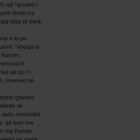
; që “grushti i
usht shteti ka
ga disa të tjerë,
rat e krye-
tivit: “shoqja e
di Ramën;
eministrit
rike që do t’i
0, rimerren në
epitet çfarëdo
 sferës së
, sado simbolike
s, që bart me
ash Ina Ramës
nëm!) ke sjellë