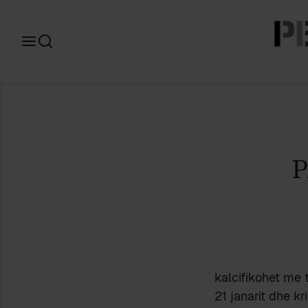
Search
for:
P
kalcifikohet me 
21 janarit dhe k