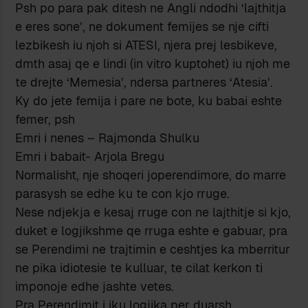
Psh po para pak ditesh ne Angli ndodhi ‘lajthitja
e eres sone’, ne dokument femijes se nje cifti
lezbikesh iu njoh si ATESI, njera prej lesbikeve,
dmth asaj qe e lindi (in vitro kuptohet) iu njoh me
te drejte ‘Memesia’, ndersa partneres ‘Atesia’.
Ky do jete femija i pare ne bote, ku babai eshte
femer, psh
Emri i nenes – Rajmonda Shulku
Emri i babait- Arjola Bregu
Normalisht, nje shoqeri joperendimore, do marre
parasysh se edhe ku te con kjo rruge.
Nese ndjekja e kesaj rruge con ne lajthitje si kjo,
duket e logjikshme qe rruga eshte e gabuar, pra
se Perendimi ne trajtimin e ceshtjes ka mberritur
ne pika idiotesie te kulluar, te cilat kerkon ti
imponoje edhe jashte vetes.
Pra Perendimit i iku logjika per duarsh,