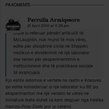
PA KOMENTE
Parrulla Armiqesore
21 April 2010 at 11:26 pm
Duke iu referuar përsëri artikullit të
McLaughlin, nuk mund të mos vërej,
edhe për shoqërinë civile në Shqipëri,
rrezikun e shndërrimit në një laborator
ose terren për eksperimentimin e
institucioneve dhe të praktikave sociale
të avancuara
Kjo eshte sidomos e vertete ne rastin e Kosoves
qe eshte konsideruar si nje laborator ku BE po
eksperimenton me nje version te vetes ne
miniature (kete duhet ta kem degjuar nga treshja
Hamza-Pula-Zizek por jo vetem).