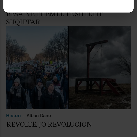
Antropologji
Sefer Tahiraj
BESA NË THEMEL TË SHTETIT
SHQIPTAR
Histori
Alban Dano
REVOLTË, JO REVOLUCION