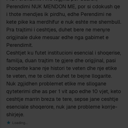
Perendimi NUK MENDON ME, por si cdokush qe
i thote mendjes ik pirdhu, edhe Perendimi ne
kete pike ka merdhifur e nuk eshte me shembull.
Pra trajtimi i ceshtjes, duhet bere ne menyre
origjinale duke mesuar edhe nga gabimet e
Perendimit.
Ceshtjet ku futet institucioni esencial i shoqerise,
familja, duan trajtim te gjere dhe origjinal, pasi
shoqerite kane nje histori te veten dhe nje etike
te veten, me te cilen duhet te bejne llogarite.
Nuk zgjidhen problemet etike me sllogane
qyteterimi dhe as per 1 vit apo edhe 10 vjet, keto
ceshtje marrin breza te tere, sepse jane ceshtje
esenciale shoqerore, nuk jane probleme korrje-
shirjeje.
Loading...