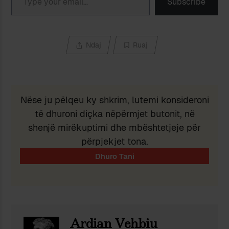
Subscribe
Ndaj
Ruaj
Nëse ju pëlqeu ky shkrim, lutemi konsideroni
të dhuroni diçka nëpërmjet butonit, në
shenjë mirëkuptimi dhe mbështetjeje për
përpjekjet tona.
Ardian Vehbiu