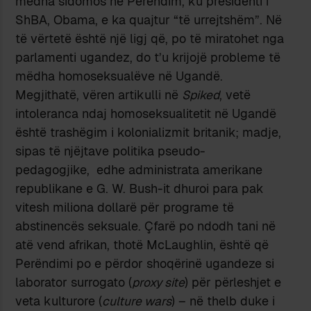
mëdha sidomos në Perëndim, ku presidenti i
ShBA, Obama, e ka quajtur “të urrejtshëm”. Në
të vërtetë është një ligj që, po të miratohet nga
parlamenti ugandez, do t’u krijojë probleme të
mëdha homoseksualëve në Ugandë.
Megjithatë, vëren artikulli në
Spiked
, vetë
intoleranca ndaj homoseksualitetit në Ugandë
është trashëgim i kolonializmit britanik; madje,
sipas të njëjtave politika pseudo-
pedagogjike, edhe administrata amerikane
republikane e G. W. Bush-it dhuroi para pak
vitesh miliona dollarë për programe të
abstinencës seksuale. Çfarë po ndodh tani në
atë vend afrikan, thotë McLaughlin, është që
Perëndimi po e përdor shoqërinë ugandeze si
laborator surrogato (
proxy site
) për përleshjet e
veta kulturore (
culture wars
) – në thelb duke i