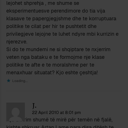
lejohet shprehja , me shume se
eksperimentuesve perendimore do tia vija
klasave te papergjegjshme dhe te korruptuara
politike te cilat per hir te pushtetit dhe
privilegjeve lejojne te luhet ndyre mbi kurrizin e
njerezve.
Si do te mundemi ne si shqiptare te nxjerrim
veten nga bataku e te formojme nje klase
politike te afte e te moralshme per te
menaxhuar situatat? Kjo eshte çeshtja!
Loading...
J.
22 April 2010 at 8:01 pm
Një shkrim shumë të mirë për temën në fjalë,
kishte shkruar Artan Lame para disa ditësh te