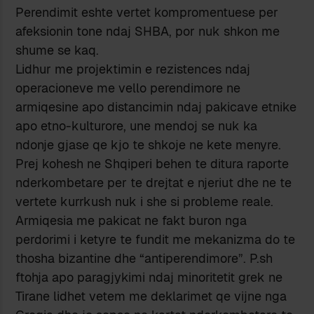
Perendimit eshte vertet kompromentuese per
afeksionin tone ndaj SHBA, por nuk shkon me
shume se kaq.
Lidhur me projektimin e rezistences ndaj
operacioneve me vello perendimore ne
armiqesine apo distancimin ndaj pakicave etnike
apo etno-kulturore, une mendoj se nuk ka
ndonje gjase qe kjo te shkoje ne kete menyre.
Prej kohesh ne Shqiperi behen te ditura raporte
nderkombetare per te drejtat e njeriut dhe ne te
vertete kurrkush nuk i she si probleme reale.
Armiqesia me pakicat ne fakt buron nga
perdorimi i ketyre te fundit me mekanizma do te
thosha bizantine dhe “antiperendimore”. P.sh
ftohja apo paragjykimi ndaj minoritetit grek ne
Tirane lidhet vetem me deklarimet qe vijne nga