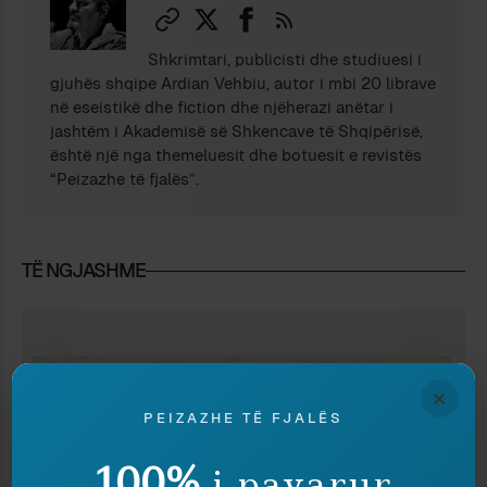
Shkrimtari, publicisti dhe studiuesi i
gjuhës shqipe Ardian Vehbiu, autor i mbi 20 librave
në eseistikë dhe fiction dhe njëherazi anëtar i
jashtëm i Akademisë së Shkencave të Shqipërisë,
është një nga themeluesit dhe botuesit e revistës
“Peizazhe të fjalës”.
TË NGJASHME
×
PEIZAZHE TË FJALËS
100%
i pavarur