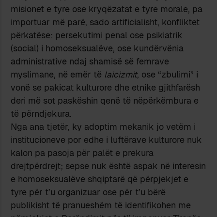
misionet e tyre ose kryqëzatat e tyre morale, pa
importuar më parë, sado artificialisht, konfliktet
përkatëse: persekutimi penal ose psikiatrik
(social) i homoseksualëve, ose kundërvënia
administrative ndaj shamisë së femrave
myslimane, në emër të
laicizmit
, ose “zbulimi” i
vonë se pakicat kulturore dhe etnike gjithfarësh
deri më sot paskëshin qenë të nëpërkëmbura e
të përndjekura.
Nga ana tjetër, ky adoptim mekanik jo vetëm i
institucioneve por edhe i luftërave kulturore nuk
kalon pa pasoja për palët e prekura
drejtpërdrejt; sepse nuk është aspak në interesin
e homoseksualëve shqiptarë që përpjekjet e
tyre për t’u organizuar ose për t’u bërë
publikisht të pranueshëm të identifikohen me