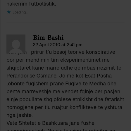
hakerrim futbollistik.
Loading...
Bim-Bashi
22 April 2010 at 2:41 pm
Nuk jam i prirur t’u besoj teorive konspirative
por per mendimin tim eksperimentimet me
shqiptaret kane marre udhe qe mbas rrezimit te
Perandorise Osmane. Jo me kot Esat Pasha
lobonte fuqishem prane Fuqive te Medha dhe
bente marreveshje me vendet fqinje per pasjen
e nje popullate shqipfolese etnikisht dhe fetarisht
homogjene per tiu ruajtur konflikteve te yshtura
nga jashte.
Vete Shtetet e Bashkuara jane fushe
eksperimentesh. Ne nje leksion te mbajtur ne