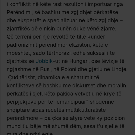
i konfliktit në këtë rast rezulton i importuar nga
Perëndimi, së bashku me zgjidhjet përkatëse
dhe ekspertët e specializuar në këto zgjidhje –
zjarrfikës që e nisin punën duke vënë zjarre.
Që terreni për një revoltë të tillë kundër
padronizimit perëndimor ekziston, këtë e
mbështet, sado tërthorazi, edhe suksesi i të
djathtës së
Jobbik
-ut në Hungari, ose lëvizje të
ngjashme në Rusi, në Poloni dhe gjetiu në Lindje.
Çuditërisht, dinamika e e shartimit të
konflikteve së bashku me diskurset dhe moralin
përkatës i sjell këto pakica vetvetiu në krye të
përpjekjeve për të “emancipuar” shoqërinë
shqiptare sipas recetës multikulturaliste
perëndimore – pa çka se atyre vetë ky pozicion
mund t’u bëjë më shumë dëm, sesa t’u sjellë të
mira dhe privilegje.