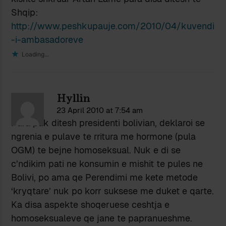
Shqip:
http://www.peshkupauje.com/2010/04/kuvendi
-i-ambasadoreve
Loading...
Hyllin
23 April 2010 at 7:54 am
Para pak ditesh presidenti bolivian, deklaroi se
ngrenia e pulave te rritura me hormone (pula
OGM) te bejne homoseksual. Nuk e di se
c’ndikim pati ne konsumin e mishit te pules ne
Bolivi, po ama qe Perendimi me kete metode
‘kryqtare’ nuk po korr suksese me duket e qarte.
Ka disa aspekte shoqeruese ceshtja e
homoseksualeve qe jane te papranueshme.