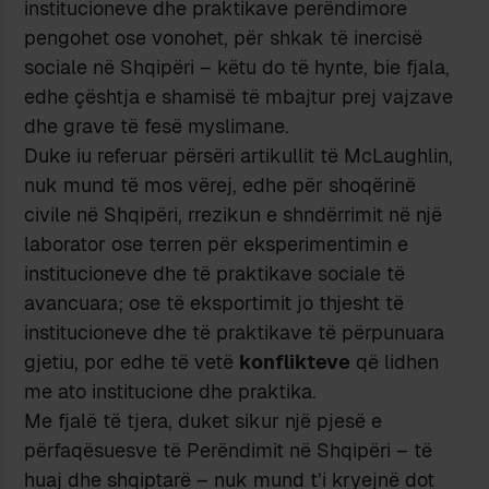
institucioneve dhe praktikave perëndimore
pengohet ose vonohet, për shkak të inercisë
sociale në Shqipëri – këtu do të hynte, bie fjala,
edhe çështja e shamisë të mbajtur prej vajzave
dhe grave të fesë myslimane.
Duke iu referuar përsëri artikullit të McLaughlin,
nuk mund të mos vërej, edhe për shoqërinë
civile në Shqipëri, rrezikun e shndërrimit në një
laborator ose terren për eksperimentimin e
institucioneve dhe të praktikave sociale të
avancuara; ose të eksportimit jo thjesht të
institucioneve dhe të praktikave të përpunuara
gjetiu, por edhe të vetë
konflikteve
që lidhen
me ato institucione dhe praktika.
Me fjalë të tjera, duket sikur një pjesë e
përfaqësuesve të Perëndimit në Shqipëri – të
huaj dhe shqiptarë – nuk mund t’i kryejnë dot