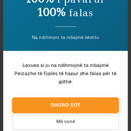
100%
falas
Na ndihmoni ta mbajmë kështu
Antropologji
Adonis Filipi
ARTI I MADH DËGJON LARG
Lexues si ju na ndihmojnë ta mbajmë
Peizazhe të Fjalës të hapur dhe falas për të
gjithë.
DHURO SOT
Më vonë