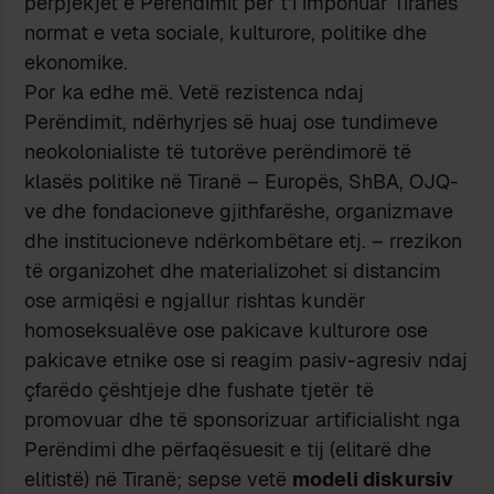
përpjekjet e Perëndimit për t’i imponuar Tiranës
normat e veta sociale, kulturore, politike dhe
ekonomike.
Por ka edhe më. Vetë rezistenca ndaj
Perëndimit, ndërhyrjes së huaj ose tundimeve
neokolonialiste të tutorëve perëndimorë të
klasës politike në Tiranë – Europës, ShBA, OJQ-
ve dhe fondacioneve gjithfarëshe, organizmave
dhe institucioneve ndërkombëtare etj. – rrezikon
të organizohet dhe materializohet si distancim
ose armiqësi e ngjallur rishtas kundër
homoseksualëve ose pakicave kulturore ose
pakicave etnike ose si reagim pasiv-agresiv ndaj
çfarëdo çështjeje dhe fushate tjetër të
promovuar dhe të sponsorizuar artificialisht nga
Perëndimi dhe përfaqësuesit e tij (elitarë dhe
elitistë) në Tiranë; sepse vetë
modeli diskursiv