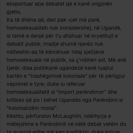
eksportuar atje debatet që e kanë origjinën
gjetiu.
Ka të dhëna që, deri pak vjet më parë,
homoseksualiteti nuk konsiderohej, në Ugandë,
si temë e denjë për t’u afishuar në kryetitujt e
debatit publik; madje shumë njerëz nuk
ndiheshin aq të kërcënuar ndaj sjelljeve
homoseksuale në publik, sa ç’ndihen sot. Më anë
tjetër, disa politikanë ugandezë kanë luajtur
kartën e “trashëgimisë koloniale” për të përligjur
veprimet e tyre; duke iu referuar
homoseksualitetit si “import perëndimor” dhe
kritikës që po i bëhet Ugandës nga Perëndimi si
“kolonializëm moral”.
Kështu, përfundon McLaughlin, ndërhyrja e
mëtejshme e Perëndimit në këtë debat vetëm do
ta acarojë edhe më keq konfliktin, duke krijuar