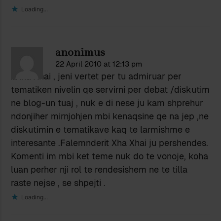
Loading...
anonimus
22 April 2010 at 12:13 pm
…Xha Xhai , jeni vertet per tu admiruar per
tematiken nivelin qe servirni per debat /diskutim
ne blog-un tuaj , nuk e di nese ju kam shprehur
ndonjiher mirnjohjen mbi kenaqsine qe na jep ,ne
diskutimin e tematikave kaq te larmishme e
interesante .Falemnderit Xha Xhai ju pershendes.
Komenti im mbi ket teme nuk do te vonoje, koha
luan perher nji rol te rendesishem ne te tilla
raste nejse , se shpejti .
Loading...