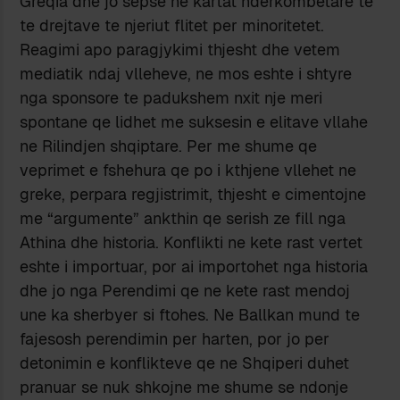
Greqia dhe jo sepse ne kartat nderkombetare te
te drejtave te njeriut flitet per minoritetet.
Reagimi apo paragjykimi thjesht dhe vetem
mediatik ndaj vlleheve, ne mos eshte i shtyre
nga sponsore te padukshem nxit nje meri
spontane qe lidhet me suksesin e elitave vllahe
ne Rilindjen shqiptare. Per me shume qe
veprimet e fshehura qe po i kthjene vllehet ne
greke, perpara regjistrimit, thjesht e cimentojne
me “argumente” ankthin qe serish ze fill nga
Athina dhe historia. Konflikti ne kete rast vertet
eshte i importuar, por ai importohet nga historia
dhe jo nga Perendimi qe ne kete rast mendoj
une ka sherbyer si ftohes. Ne Ballkan mund te
fajesosh perendimin per harten, por jo per
detonimin e konflikteve qe ne Shqiperi duhet
pranuar se nuk shkojne me shume se ndonje