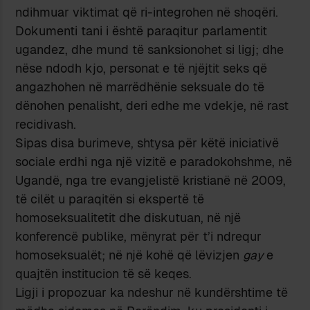
ndihmuar viktimat që ri-integrohen në shoqëri.
Dokumenti tani i është paraqitur parlamentit
ugandez, dhe mund të sanksionohet si ligj; dhe
nëse ndodh kjo, personat e të njëjtit seks që
angazhohen në marrëdhënie seksuale do të
dënohen penalisht, deri edhe me vdekje, në rast
recidivash.
Sipas disa burimeve, shtysa për këtë iniciativë
sociale erdhi nga një vizitë e paradokohshme, në
Ugandë, nga tre evangjelistë kristianë në 2009,
të cilët u paraqitën si ekspertë të
homoseksualitetit dhe diskutuan, në një
konferencë publike, mënyrat për t’i ndrequr
homoseksualët; në një kohë që lëvizjen
gay
e
quajtën institucion të së keqes.
Ligji i propozuar ka ndeshur në kundërshtime të