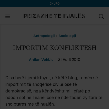
DHURO
Search
Antropologji
/
Sociologji
for:
IMPORTIM KONFLIKTESH
Ardian Vehbiu
21 April 2010
Disa herë i jemi kthyer, në këtë blog, temës së
importimit të shoqërisë civile ose të
demokracisë, nga këndvështrimi i çfarë po
ndodh sot në Tiranë, ose në ndërfaqen zyrtare të
shqiptares me të huajën.