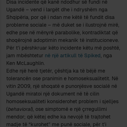
Disa incidente që kanë ndodhur së fundi në
Ugandë – vend i largët dhe i ndryshëm nga
Shqipëria, por që i ndan me këtë të fundit disa
probleme sociale – më duket se i ilustrojnë mirë,
edhe pse në mënyrë parabolike, kontradiktat që
shoqërojnë adoptimin mekanik të institucioneve.
Për t’i përshkruar këto incidente këtu më poshtë,
jam mbështetur
në një artikull të Spiked
, nga
Ken McLaughlin.
Edhe një herë tjetër, çështja ka të bëjë me
tolerancën ose pranimin e homoseksualitetit. Në
vitin 2009, një shoqatë e punonjësve socialë në
Ugandë miratoi një dokument në të cilin
homoseksualiteti konsiderohet problem i sjelljes
(
behavioral
), ose simptomë e një çrregullimi
mendor; që këtej edhe ka nevojë të trajtohet
madje të “kurohet” me punë sociale, për t’i