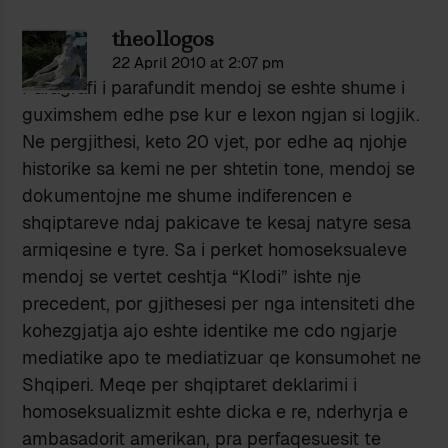
theollogos
22 April 2010 at 2:07 pm
Paragrafi i parafundit mendoj se eshte shume i
guximshem edhe pse kur e lexon ngjan si logjik.
Ne pergjithesi, keto 20 vjet, por edhe aq njohje
historike sa kemi ne per shtetin tone, mendoj se
dokumentojne me shume indiferencen e
shqiptareve ndaj pakicave te kesaj natyre sesa
armiqesine e tyre. Sa i perket homoseksualeve
mendoj se vertet ceshtja “Klodi” ishte nje
precedent, por gjithesesi per nga intensiteti dhe
kohezgjatja ajo eshte identike me cdo ngjarje
mediatike apo te mediatizuar qe konsumohet ne
Shqiperi. Meqe per shqiptaret deklarimi i
homoseksualizmit eshte dicka e re, nderhyrja e
ambasadorit amerikan, pra perfaqesuesit te