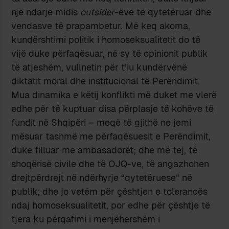
një ndarje midis
outsider
-ëve të qytetëruar dhe
vendasve të prapambetur. Më keq akoma,
kundërshtimi politik i homoseksualitetit do të
vijë duke përfaqësuar, në sy të opinionit publik
të atjeshëm, vullnetin për t’iu kundërvënë
diktatit moral dhe institucional të Perëndimit.
Mua dinamika e këtij konflikti më duket me vlerë
edhe për të kuptuar disa përplasje të kohëve të
fundit në Shqipëri – meqë të gjithë ne jemi
mësuar tashmë me përfaqësuesit e Perëndimit,
duke filluar me ambasadorët; dhe më tej, të
shoqërisë civile dhe të OJQ-ve, të angazhohen
drejtpërdrejt në ndërhyrje “qytetëruese” në
publik; dhe jo vetëm për çështjen e tolerancës
ndaj homoseksualitetit, por edhe për çështje të
tjera ku përqafimi i menjëhershëm i