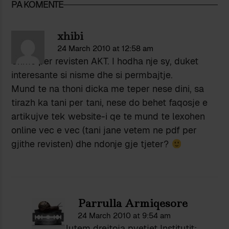
PA KOMENTE
xhibi
24 March 2010 at 12:58 am
Urime per revisten AKT. I hodha nje sy, duket
interesante si nisme dhe si permbajtje.
Mund te na thoni dicka me teper nese dini, sa
tirazh ka tani per tani, nese do behet faqosje e
artikujve tek website-i qe te mund te lexohen
online vec e vec (tani jane vetem ne pdf per
gjithe revisten) dhe ndonje gje tjeter?
Parrulla Armiqesore
24 March 2010 at 9:54 am
Xhib, te lutem drejtoja pyetjet Institutit: