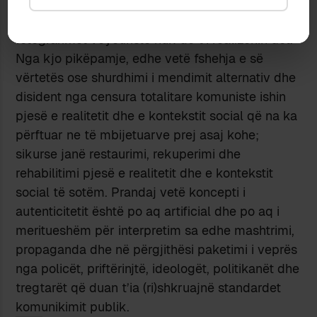
lejon disa depërtime e zhbirime që as
dokumentet, as dëshmitë e drejtpërdrejta, as
fotografimet voyeuriste nuk do t’i realizonin dot.
Nga kjo pikëpamje, edhe vetë fshehja e së
vërtetës ose shurdhimi i mendimit alternativ dhe
disident nga censura totalitare komuniste ishin
pjesë e realitetit dhe e kontekstit social që na ka
përftuar ne të mbijetuarve prej asaj kohe;
sikurse janë restaurimi, rekuperimi dhe
rehabilitimi pjesë e realitetit dhe e kontekstit
social të sotëm. Prandaj vetë koncepti i
autenticitetit është po aq artificial dhe po aq i
meritueshëm për interpretim sa edhe mashtrimi,
propaganda dhe në përgjithësi paketimi i veprës
nga policët, priftërinjtë, ideologët, politikanët dhe
tregtarët që duan t’ia (ri)shkruajnë standardet
komunikimit publik.