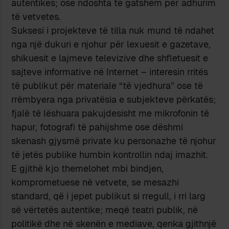
autentikes; ose ndoshta të gatshëm për adhurim
të vetvetes.
Suksesi i projekteve të tilla nuk mund të ndahet
nga një dukuri e njohur për lexuesit e gazetave,
shikuesit e lajmeve televizive dhe shfletuesit e
sajteve informative në Internet – interesin rritës
të publikut për materiale “të vjedhura” ose të
rrëmbyera nga privatësia e subjekteve përkatës;
fjalë të lëshuara pakujdesisht me mikrofonin të
hapur, fotografi të pahijshme ose dëshmi
skenash gjysmë private ku personazhe të njohur
të jetës publike humbin kontrollin ndaj imazhit.
E gjithë kjo themelohet mbi bindjen,
komprometuese në vetvete, se mesazhi
standard, që i jepet publikut si rregull, i rri larg
së vërtetës autentike; meqë teatri publik, në
politikë dhe në skenën e mediave, qenka gjithnjë