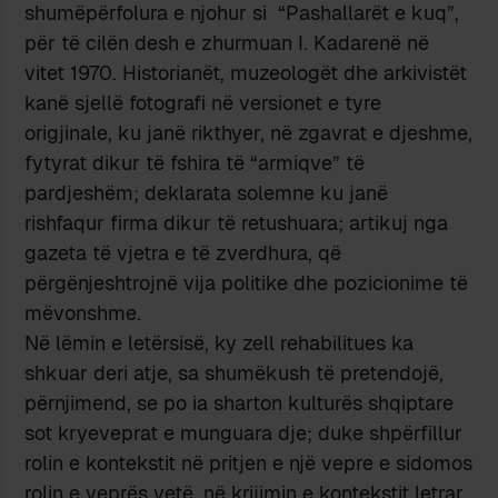
shumëpërfolura e njohur si “Pashallarët e kuq”,
për të cilën desh e zhurmuan I. Kadarenë në
vitet 1970. Historianët, muzeologët dhe arkivistët
kanë sjellë fotografi në versionet e tyre
origjinale, ku janë rikthyer, në zgavrat e djeshme,
fytyrat dikur të fshira të “armiqve” të
pardjeshëm; deklarata solemne ku janë
rishfaqur firma dikur të retushuara; artikuj nga
gazeta të vjetra e të zverdhura, që
përgënjeshtrojnë vija politike dhe pozicionime të
mëvonshme.
Në lëmin e letërsisë, ky zell rehabilitues ka
shkuar deri atje, sa shumëkush të pretendojë,
përnjimend, se po ia sharton kulturës shqiptare
sot kryeveprat e munguara dje; duke shpërfillur
rolin e kontekstit në pritjen e një vepre e sidomos
rolin e veprës vetë, në krijimin e kontekstit letrar