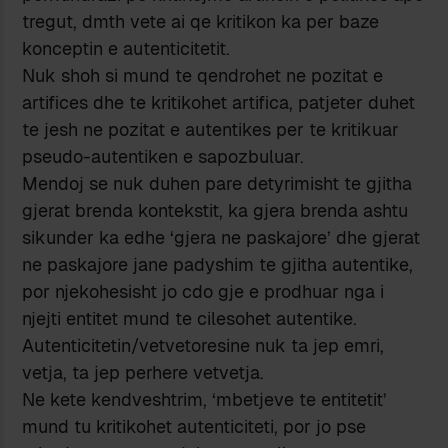
tregut, dmth vete ai qe kritikon ka per baze
konceptin e autenticitetit.
Nuk shoh si mund te qendrohet ne pozitat e
artifices dhe te kritikohet artifica, patjeter duhet
te jesh ne pozitat e autentikes per te kritikuar
pseudo-autentiken e sapozbuluar.
Mendoj se nuk duhen pare detyrimisht te gjitha
gjerat brenda kontekstit, ka gjera brenda ashtu
sikunder ka edhe ‘gjera ne paskajore’ dhe gjerat
ne paskajore jane padyshim te gjitha autentike,
por njekohesisht jo cdo gje e prodhuar nga i
njejti entitet mund te cilesohet autentike.
Autenticitetin/vetvetoresine nuk ta jep emri,
vetja, ta jep perhere vetvetja.
Ne kete kendveshtrim, ‘mbetjeve te entitetit’
mund tu kritikohet autenticiteti, por jo pse