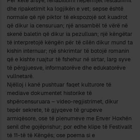
Për këtë arsye, rehabilitimi nëpërmjet restaurimit
dhe ripaketimit ka logjikën e vet; sepse është
normale që një piktor të ekspozojë sot kuadrot
që dikur ia censuruan; një ansambël të vërë në
skenë baletin që dikur ia pezulluan; një këngëtar
të interpretojë këngën për të cilën dikur mund ta
kishin internuar; një shkrimtar të botojë romanin
që e kishte ruajtur të fshehur në sirtar, larg syve
të përgjuesve, informatorëve dhe edukatorëve
vullnetarë.
Njëlloj i kanë pushtuar faqet kulturore të
mediave dokumentet historike të
shpërcensuruara – video-regjistrimet, dikur
tepër sekrete, të gjyqeve të grupeve
armiqësore, ose të plenumeve me Enver Hoxhën
senil dhe gojëprishur; por edhe klipe të Festivalit
të 11-të të Këngës; ose poema si e