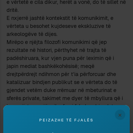
e vërtetë e cila dikur, herët a vonë, do të sillet në
dritë.
E nxjerrë jashtë kontekstit të komunikimit, e
vërteta u besohet kujdeseve ekskluzive të
arkeologëve të dijes.
Mirëpo e njëjta filozofi komunikimi që jep
rezultate në histori, përthyhet në trajta të
padëshiruara, kur vjen puna për leximin që i
japin mediat bashkëkohësisë; meqë
drejtpërdrejt ndihmon për t’ia përforcuar dhe
katalizuar bindjen publikut se e vërteta do të
gjendet vetëm duke rrëmuar në mbeturinat e
sferës private, takimet me dyer të mbyllura që i
ka regjistruar një mikrofon i fshehur, bisedat
×
telefonike personale të regjistruara e të
PEIZAZHE TË FJALËS
zbardhura nga përgjuesit; dokumentet me
natyrë personale e konfidenciale, të cilat bëhen