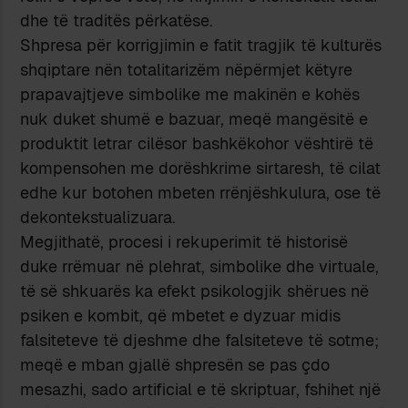
dhe të traditës përkatëse.
Shpresa për korrigjimin e fatit tragjik të kulturës
shqiptare nën totalitarizëm nëpërmjet këtyre
prapavajtjeve simbolike me makinën e kohës
nuk duket shumë e bazuar, meqë mangësitë e
produktit letrar cilësor bashkëkohor vështirë të
kompensohen me dorëshkrime sirtaresh, të cilat
edhe kur botohen mbeten rrënjëshkulura, ose të
dekontekstualizuara.
Megjithatë, procesi i rekuperimit të historisë
duke rrëmuar në plehrat, simbolike dhe virtuale,
të së shkuarës ka efekt psikologjik shërues në
psiken e kombit, që mbetet e dyzuar midis
falsiteteve të djeshme dhe falsiteteve të sotme;
meqë e mban gjallë shpresën se pas çdo
mesazhi, sado artificial e të skriptuar, fshihet një