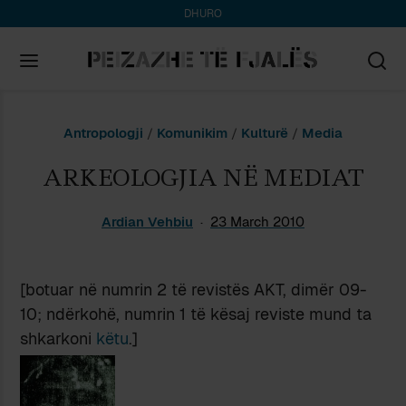
DHURO
Search
Antropologji
/
Komunikim
/
Kulturë
/
Media
for:
ARKEOLOGJIA NË MEDIAT
Ardian Vehbiu
23 March 2010
[botuar në numrin 2 të revistës AKT, dimër 09-
10; ndërkohë, numrin 1 të kësaj reviste mund ta
shkarkoni
këtu
.]