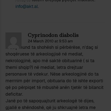
info@akt.al
.
Cyprinodon diabolis
24 March 2010 at 9:53 am
N’daç mund ta shohësh si përbërëse, n’daç si
shoqëruese të arkeologjisë në mediat,
nekrologjinë, apo më saktë obituarinë ( si ta
themi shqip?) në mediat, letra drejtuar
personave të vdekur. Nëse arkeologjinë do ta
merrnim për import, obituaria do të ishte exporti
që po përpiqet të mbushë anën tjetër të bilancit
deficitar.
Janë po të sapoquajturit arkeologë të dijes,
gjallë e shëndoshë, që ju shkruajnë letra me