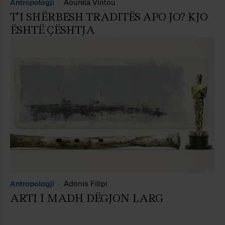
Antropologji
Aourela Vintou
T’I SHËRBESH TRADITËS APO JO? KJO
ËSHTË ÇËSHTJA
Antropologji
Adonis Filipi
ARTI I MADH DËGJON LARG