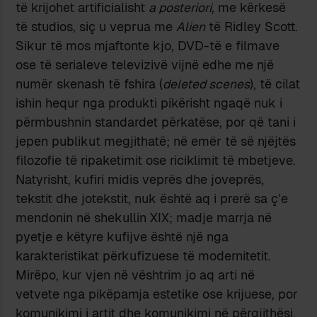
të krijohet artificialisht
a posteriori
, me kërkesë
të studios, siç u veprua me
Alien
të Ridley Scott.
Sikur të mos mjaftonte kjo, DVD-të e filmave
ose të serialeve televizivë vijnë edhe me një
numër skenash të fshira (
deleted scenes
), të cilat
ishin hequr nga produkti pikërisht ngaqë nuk i
përmbushnin standardet përkatëse, por që tani i
jepen publikut megjithatë; në emër të së njëjtës
filozofie të ripaketimit ose riciklimit të mbetjeve.
Natyrisht, kufiri midis veprës dhe joveprës,
tekstit dhe jotekstit, nuk është aq i prerë sa ç’e
mendonin në shekullin XIX; madje marrja në
pyetje e këtyre kufijve është një nga
karakteristikat përkufizuese të modernitetit.
Mirëpo, kur vjen në vështrim jo aq arti në
vetvete nga pikëpamja estetike ose krijuese, por
komunikimi i artit dhe komunikimi në përgjithësi,