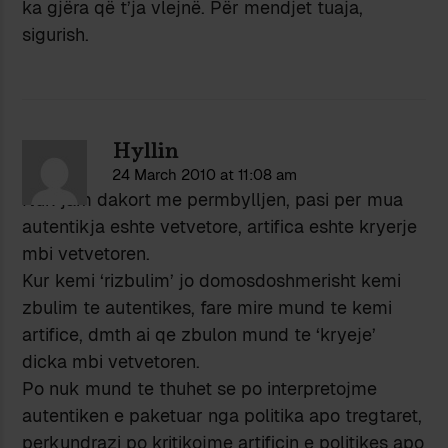
ka gjëra që t’ja vlejnë. Për mendjet tuaja,
sigurish.
Hyllin
24 March 2010 at 11:08 am
Nuk jam dakort me permbylljen, pasi per mua
autentikja eshte vetvetore, artifica eshte kryerje
mbi vetvetoren.
Kur kemi ‘rizbulim’ jo domosdoshmerisht kemi
zbulim te autentikes, fare mire mund te kemi
artifice, dmth ai qe zbulon mund te ‘kryeje’
dicka mbi vetvetoren.
Po nuk mund te thuhet se po interpretojme
autentiken e paketuar nga politika apo tregtaret,
perkundrazi po kritikojme artificin e politikes apo