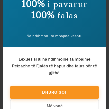
100%
i pavarur
publike dhe dalin në faqe të parë të gazetës e
në kryetitujt e emisionit të lajmeve; dhe të tjera
100%
falas
materiale që nxitin instinktin
voyeurist
të
publikut, duke rrënuar, në komunikim e sipër, jo
vetëm jetë private dhe reputacione, por edhe
Na ndihmoni ta mbajmë kështu
vetë prestigjin e mediave si të tilla.
Publiku natyrshëm kërkon të vërtetën –
dokumentare, historike, letrare. Autentikja
gjithnjë perceptohet si vlerë, pavarësisht nga
Lexues si ju na ndihmojnë ta mbajmë
aspektet e tjera të mesazheve dhe ligjërimit në
Peizazhe të Fjalës të hapur dhe falas për të
përgjithësi, duke përfshirë këtu edhe
gjithë.
komunikimin artistik; në një kohë që artifici, si
fjalëkyç i çdo vepre arti, gjithnjë do të
përshoqërohet, ndoshta edhe pavetëdijshëm, me
DHURO SOT
trillimin. Këtu harrohet, ndonjëherë me qëllim, që
të vërtetat ekzistojnë në shumë rrafshe; dhe arti
Më vonë