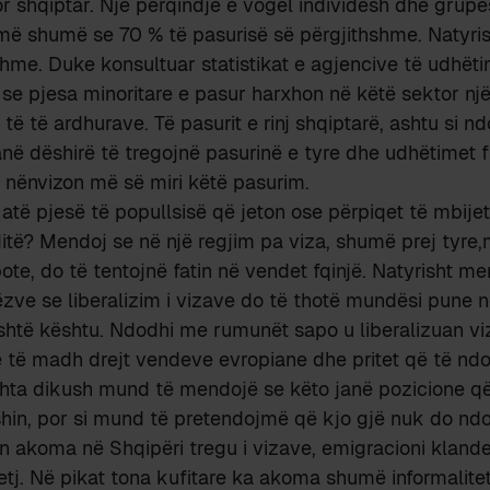
r shqiptar. Një përqindje e vogël individësh dhe grup
më shumë se 70 % të pasurisë së përgjithshme. Natyri
shme. Duke konsultuar statistikat e agjencive të udhëti
e pjesa minoritare e pasur harxhon në këtë sektor një
ë të ardhurave. Të pasurit e rinj shqiptarë, ashtu si 
në dëshirë të tregojnë pasurinë e tyre dhe udhëtimet fu
 nënvizon më së miri këtë pasurim.
atë pjesë të popullsisë që jeton ose përpiqet të mbij
ditë? Mendoj se në një regjim pa viza, shumë prej tyre,
bote, do të tentojnë fatin në vendet fqinjë. Natyrisht m
zve se liberalizim i vizave do të thotë mundësi pune 
shtë kështu. Ndodhi me rumunët sapo u liberalizuan vi
të madh drejt vendeve evropiane dhe pritet që të nd
shta dikush mund të mendojë se këto janë pozicione që
hin, por si mund të pretendojmë që kjo gjë nuk do ndo
n akoma në Shqipëri tregu i vizave, emigracioni klandest
tj. Në pikat tona kufitare ka akoma shumë informalite