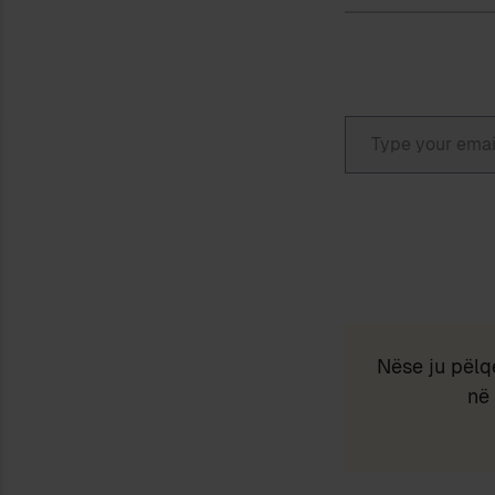
Type your email…
Nëse ju pëlq
në 