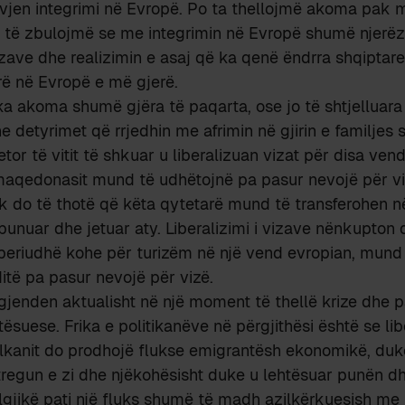
e vjen integrimi në Evropë. Po ta thellojmë akoma pak
o të zbulojmë se me integrimin në Evropë shumë njerë
vizave dhe realizimin e asaj që ka qenë ëndrra shqiptare
lirë në Evropë e më gjerë.
a akoma shumë gjëra të paqarta, ose jo të shtjelluara
e detyrimet që rrjedhin me afrimin në gjirin e familjes 
tor të vitit të shkuar u liberalizuan vizat për disa vend
aqedonasit mund të udhëtojnë pa pasur nevojë për vi
k do të thotë që këta qytetarë mund të transferohen n
unuar dhe jetuar aty. Liberalizimi i vizave nënkupton
 periudhë kohe për turizëm në një vend evropian, mund 
të pa pasur nevojë për vizë.
gjenden aktualisht në një moment të thellë krize dhe 
tësuese. Frika e politikanëve në përgjithësi është se lib
lkanit do prodhojë flukse emigrantësh ekonomikë, duk
regun e zi dhe njëkohësisht duke u lehtësuar punën dh
lgjikë pati një fluks shumë të madh azilkërkuesish me