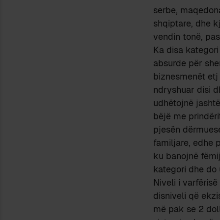
serbe, maqedonas
shqiptare, dhe k
vendin tonë, pas
Ka disa kategori
absurde për shem
biznesmenët etj 
ndryshuar disi 
udhëtojnë jashtë
bëjë me prindëri
pjesën dërmuese 
familjare, edhe 
ku banojnë fëmij
kategori dhe do u
Niveli i varfëris
disniveli që ekz
më pak se 2 dol