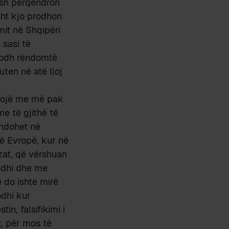
esh përqendron
sht kjo prodhon
mit në Shqipëri
 sasi të
ndodh rëndomtë
ten në atë lloj
etojë me më pak
me të gjithë të
endohet në
në Evropë, kur në
zat, që vërshuan
odhi dhe me
 do ishte mirë
dhi kur
in, falsifikimi i
t, për mos të