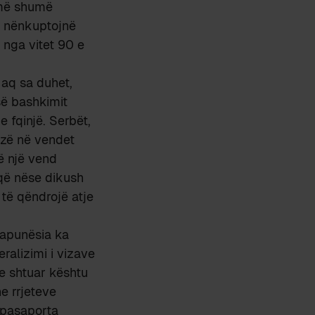
 më shumë
z nënkuptojnë
 nga vitet 90 e
 aq sa duhet,
së bashkimit
e fqinjë. Serbët,
zë në vendet
ë një vend
 që nëse dikush
të qëndrojë atje
papunësia ka
eralizimi i vizave
e shtuar kështu
e rrjeteve
 pasaporta