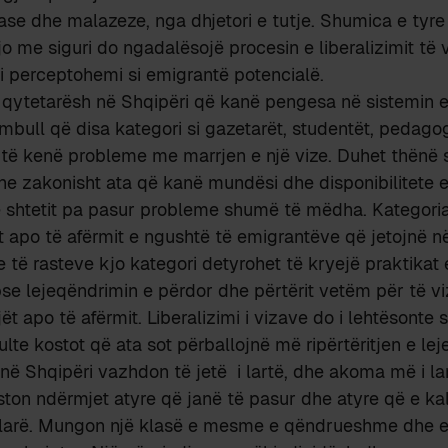
e dhe malazeze, nga dhjetori e tutje. Shumica e tyre 
jo me siguri do ngadalësojë procesin e liberalizimit të
i perceptohemi si emigrantë potencialë.
 qytetarësh në Shqipëri që kanë pengesa në sistemin e
bull që disa kategori si gazetarët, studentët, pedagog
të kenë probleme me marrjen e një vize. Duhet thënë 
dhe zakonisht ata që kanë mundësi dhe disponibilitete
 shtetit pa pasur probleme shumë të mëdha. Kategoria 
t apo të afërmit e ngushtë të emigrantëve që jetojnë n
të rasteve kjo kategori detyrohet të kryejë praktika
pse lejeqëndrimin e përdor dhe përtërit vetëm për të vi
ët apo të afërmit. Liberalizimi i vizave do i lehtësonte
lte kostot që ata sot përballojnë më ripërtëritjen e lej
ë në Shqipëri vazhdon të jetë i lartë, dhe akoma më i la
iston ndërmjet atyre që janë të pasur dhe atyre që e ka
larë. Mungon një klasë e mesme e qëndrueshme dhe e