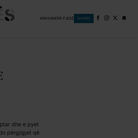
ARKIVI
MERR PJESË
DHURO
E
iptar dhe e pyet
 do përgjigjet që