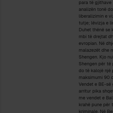
para të gjithav
analizën tonë d
liberalizimin e 
tutje; lëvizja e 
Duhet thënë se k
mbi të drejtat dh
evropian. Në dhje
malazezët dhe m
Shengen. Kjo nu
Shengen për të p
do të kalojë një
maksimumi 90 di
Vendet e BE-së 
arritur pika shqe
me vendet e Bal
krahë pune për t
kriminale. Në Be