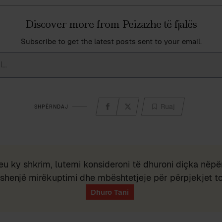
Discover more from Peizazhe të fjalës
Subscribe to get the latest posts sent to your email.
Ruaj
SHPËRNDAJ
eu ky shkrim, lutemi konsideroni të dhuroni diçka nëpër
shenjë mirëkuptimi dhe mbështetjeje për përpjekjet t