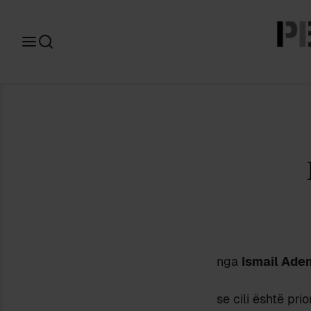
Search
for:
nga
Ismail Ade
se cili është pri