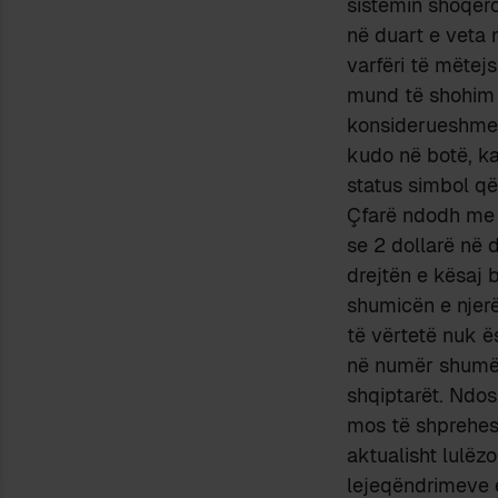
sistemin shoqëro
në duart e veta 
varfëri të mëtej
mund të shohim s
konsiderueshme t
kudo në botë, ka
status simbol që
Çfarë ndodh me 
se 2 dollarë në 
drejtën e kësaj 
shumicën e njerë
të vërtetë nuk ë
në numër shumë 
shqiptarët. Ndo
mos të shprehes
aktualisht lulëzo
lejeqëndrimeve e