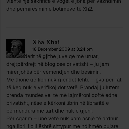
vlente një sakrificë e vogël e jona për vazhdimin
dhe përmirësimin e botimeve të Xh2.
Xha Xhai
18 December 2009 at 3:24 pm
Falemnderit të gjithë juve që më uruat,
drejtpërdrejt në blog ose privatisht – ju jam
mirënjohës për vëmendjen dhe besimin.
Më thonë që libri nuk gjendet lehtë – çka për fat
të keq nuk e verifikoj dot vetë. Prandaj ju lutem,
brenda mundësive, të më lajmëroni qoftë edhe
privatisht, nëse e kërkoni librin në libraritë e
përmendura më lart dhe nuk e gjeni.
Për sqarim – unë vetë nuk kam asnjë të ardhur
nga libri, i cili është shtypur me ndihmën bujare