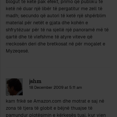
blogut të ketë pak efekt, primo që publiku të
ketë në duar një libër të pergatitur me zell të
madh; secundo që autori të ketë një shpërblim
material për netët e gjata dhe kohën e
shfrytëzuar për të na sjellë një panoramë më të
qartë dhe të vlefshme të atyre viteve që
rreckosën deri dhe bretkosat në për moçalet e
Myzeqesë.
jshm
18 December 2009 at 5:11 am
Eni,
kam frikë se Amazon.com dhe motrat e saj në
zona të tjera të globit e bëjnë thuajse të
pamundur plotësimin e kërkesës tuaj, kur vjen