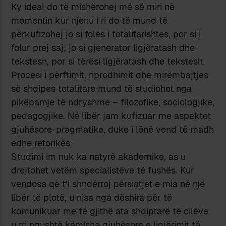
Ky ideal do të mishërohej më së miri në
momentin kur njeriu i ri do të mund të
përkufizohej jo si folës i totalitarishtes, por si i
folur prej saj; jo si gjenerator ligjëratash dhe
tekstesh, por si tërësi ligjëratash dhe tekstesh.
Procesi i përftimit, riprodhimit dhe mirëmbajtjes
së shqipes totalitare mund të studiohet nga
pikëpamje të ndryshme – filozofike, sociologjike,
pedagogjike. Në libër jam kufizuar me aspektet
gjuhësore-pragmatike, duke i lënë vend të madh
edhe retorikës.
Studimi im nuk ka natyrë akademike, as u
drejtohet vetëm specialistëve të fushës. Kur
vendosa që t’i shndërroj përsiatjet e mia në një
libër të plotë, u nisa nga dëshira për të
komunikuar me të gjithë ata shqiptarë të cilëve
u rri ngushtë këmisha gjuhësore e ligjërimit të