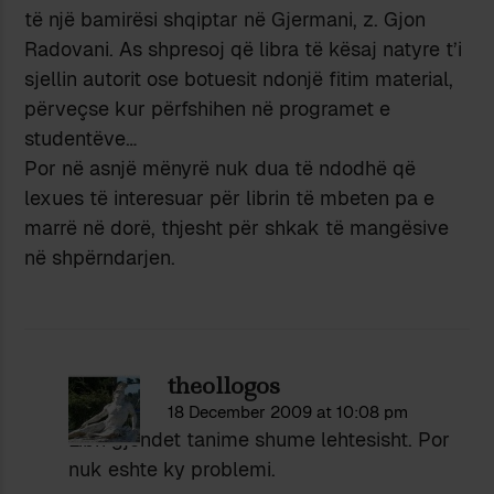
të një bamirësi shqiptar në Gjermani, z. Gjon
Radovani. As shpresoj që libra të kësaj natyre t’i
sjellin autorit ose botuesit ndonjë fitim material,
përveçse kur përfshihen në programet e
studentëve…
Por në asnjë mënyrë nuk dua të ndodhë që
lexues të interesuar për librin të mbeten pa e
marrë në dorë, thjesht për shkak të mangësive
në shpërndarjen.
theollogos
18 December 2009 at 10:08 pm
Libri gjendet tanime shume lehtesisht. Por
nuk eshte ky problemi.