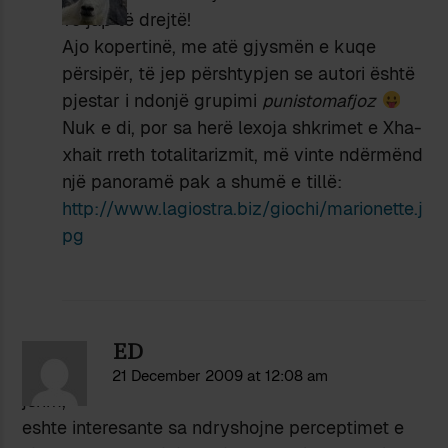
Të jap të drejtë!
Ajo kopertinë, me atë gjysmën e kuqe
përsipër, të jep përshtypjen se autori është
pjestar i ndonjë grupimi
punistomafjoz
Nuk e di, por sa herë lexoja shkrimet e Xha-
xhait rreth totalitarizmit, më vinte ndërmënd
një panoramë pak a shumë e tillë:
http://www.lagiostra.biz/giochi/marionette.j
pg
ED
21 December 2009 at 12:08 am
jshm,
eshte interesante sa ndryshojne perceptimet e