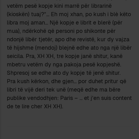
vetëm pesë kopje kini marrë për librarinë
(kioskën) tuaj?”… Eh moj xhan, po kush i blè këto
libra moj aman… Një kopje e librit e blerë (për
mua), ndërkohë që personi po shikonte për
ndonjë libër tjetër, apo dhe revistë, kur dy vajza
të hijshme (mendoj) blejnë edhe ato nga një libër
seicila. Pra, XH XH, tre kopje janë shitur, kanë
mbetru vetëm dy nga pakoja pesë kopjeshë.
Shpresoj se edhe ato dy kopje të jenë shitur.
Pra kush kërkon, dhe gjen… por duhet pritur që
libri të vijë deri tek unë (meqë edhe ma bëre
publike vendodhjen: Paris – … et j’en suis content
de te lire cher XH XH).