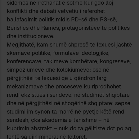
sidomos në rrethanat e sotme kur çdo lloj
konflikti dhe debati vetvetiu i referohet
ballafaqimit politik midis PD-së dhe PS-së,
Berishës dhe Ramës, protagonistëve të politikës
dhe institucioneve.
Megjithatë, kam shumë shpresë te lexuesi jashtë
skemave politike, formulave ideologjike,
konferencave, takimeve kombëtare, kongreseve,
simpoziumeve dhe kolokiumeve; ose në
përgjithësi te lexuesi që u qëndron larg
mekanizmave dhe proceseve ku riprodhohet
rendi ekzistues i sendeve, në studimet shqiptare
dhe në përgjithësi në shoqërinë shqiptare; sepse
studimi im synon ta marrë në pyetje këtë rend
sendesh, çka akademia e tanishme – në
kuptimin abstrakt – nuk do ta gëlltiste dot po aq
lehtë sa ujin mineral në foltoret.