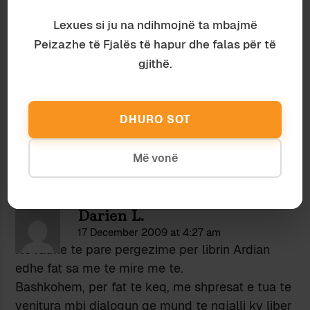
17 December 2009 at 4:00 am
Pegezime te veçanta per librin . nje studim i cili
Lexues si ju na ndihmojnë ta mbajmë
perpiqet te hedhe drite mbi nje nga aspektet me
Peizazhe të Fjalës të hapur dhe falas për të
te zymta te historise linguistiko- politike te
gjithë.
vendit tone . Sigurisht qe ky lem eshte pothuajse
i parrahur nga studiuesit dhe intelektualet e
mirefillte por une mendoj se kjo perpjekje do te
DHURO SOT
çele shtigje te te tjera hulumtimi dhe studimi.
Më vonë
Darien L.
17 December 2009 at 4:27 am
Ne radhe te pare pergezime per librin Ardian
edhe fat sa me te mire me te.
Bashkohem, per fat te keq, me shpresat e tua te
venitura mbi dialogun qe mund te ngjalli ky liber