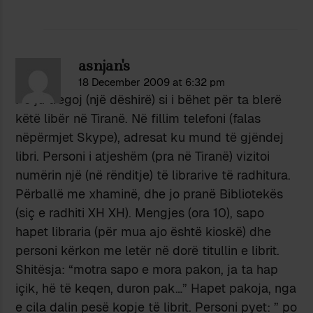
asnjan's
18 December 2009 at 6:32 pm
Po ju tregoj (një dëshirë) si i bëhet për ta blerë
këtë libër në Tiranë. Në fillim telefoni (falas
nëpërmjet Skype), adresat ku mund të gjëndej
libri. Personi i atjeshëm (pra në Tiranë) vizitoi
numërin një (në rënditje) të librarive të radhitura.
Përballë me xhaminë, dhe jo pranë Bibliotekës
(siç e radhiti XH XH). Mengjes (ora 10), sapo
hapet libraria (për mua ajo është kioskë) dhe
personi kërkon me letër në dorë titullin e librit.
Shitësja: “motra sapo e mora pakon, ja ta hap
içik, hë të keqen, duron pak…” Hapet pakoja, nga
e cila dalin pesë kopje të librit. Personi pyet: ” po