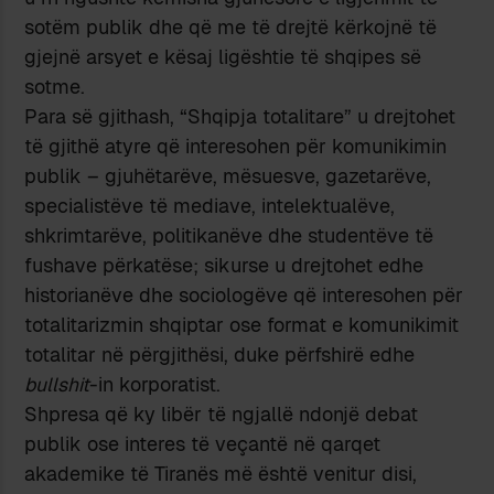
sotëm publik dhe që me të drejtë kërkojnë të
gjejnë arsyet e kësaj ligështie të shqipes së
sotme.
Para së gjithash, “Shqipja totalitare” u drejtohet
të gjithë atyre që interesohen për komunikimin
publik – gjuhëtarëve, mësuesve, gazetarëve,
specialistëve të mediave, intelektualëve,
shkrimtarëve, politikanëve dhe studentëve të
fushave përkatëse; sikurse u drejtohet edhe
historianëve dhe sociologëve që interesohen për
totalitarizmin shqiptar ose format e komunikimit
totalitar në përgjithësi, duke përfshirë edhe
bullshit
-in korporatist.
Shpresa që ky libër të ngjallë ndonjë debat
publik ose interes të veçantë në qarqet
akademike të Tiranës më është venitur disi,