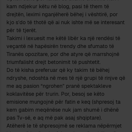
kam ndjekur këtu në blog, pasi të them të
drejtën, leximi nganjëherë bëhej i vështirë, por
kjo s’do të thotë që ai nuk ishte më se interesant
për të tjerët.
Takimi i lexuesit me këtë libër ka një rendësi të
veçantë në hapësirën trendy dhe sfumato të
Tiranës opozitare, por dhe atyre që marrshojnë
triumfalisht drejt betonimit të pushtetit.
Do të kisha preferuar që ky takim të bëhej
ndryshe, ndoshta në mes të një grupi të rinjve që
me aq pasion “ngrohen” pranë spektakleve
koklavitëse për trurin. Por, besoj se këto
emisione mungojnë për fatin e keq (shpresoj ta
kem gabim meqënëse nuk jam shumë i dhënë
pas Tv-së, e aq më pak asaj shqiptare).
Atëherë le të shpresojmë se reklama nëpërmjet