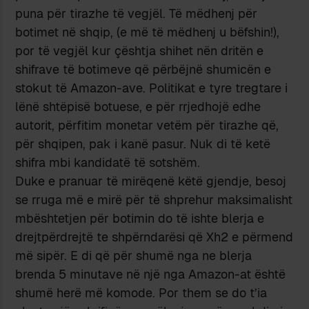
puna për tirazhe të vegjël. Të mëdhenj për
botimet në shqip, (e më të mëdhenj u bëfshin!),
por të vegjël kur çështja shihet nën dritën e
shifrave të botimeve që përbëjnë shumicën e
stokut të Amazon-ave. Politikat e tyre tregtare i
lënë shtëpisë botuese, e për rrjedhojë edhe
autorit, përfitim monetar vetëm për tirazhe që,
për shqipen, pak i kanë pasur. Nuk di të ketë
shifra mbi kandidatë të sotshëm.
Duke e pranuar të mirëqenë këtë gjendje, besoj
se rruga më e mirë për të shprehur maksimalisht
mbështetjen për botimin do të ishte blerja e
drejtpërdrejtë te shpërndarësi që Xh2 e përmend
më sipër. E di që për shumë nga ne blerja
brenda 5 minutave në një nga Amazon-at është
shumë herë më komode. Por them se do t’ia