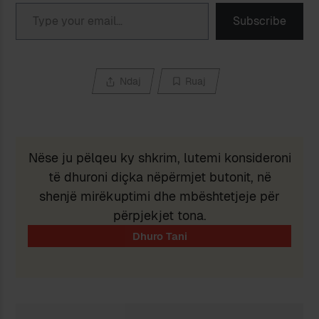
Type your email…
Subscribe
Ndaj
Ruaj
Nëse ju pëlqeu ky shkrim, lutemi konsideroni
të dhuroni diçka nëpërmjet butonit, në
shenjë mirëkuptimi dhe mbështetjeje për
përpjekjet tona.