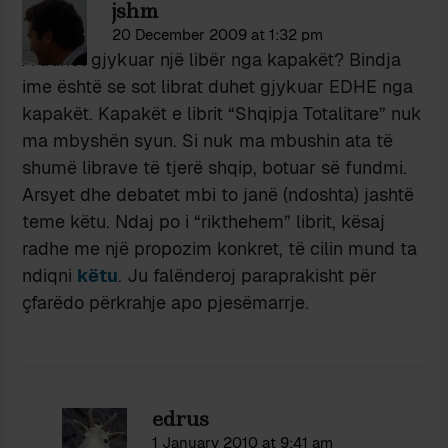
jshm
20 December 2009 at 1:32 pm
A duhet gjykuar një libër nga kapakët? Bindja
ime është se sot librat duhet gjykuar EDHE nga
kapakët. Kapakët e librit “Shqipja Totalitare” nuk
ma mbyshën syun. Si nuk ma mbushin ata të
shumë librave të tjerë shqip, botuar së fundmi.
Arsyet dhe debatet mbi to janë (ndoshta) jashtë
teme këtu. Ndaj po i “rikthehem” librit, kësaj
radhe me një propozim konkret, të cilin mund ta
ndiqni
këtu
. Ju falënderoj paraprakisht për
çfarëdo përkrahje apo pjesëmarrje.
edrus
1 January 2010 at 9:41 am