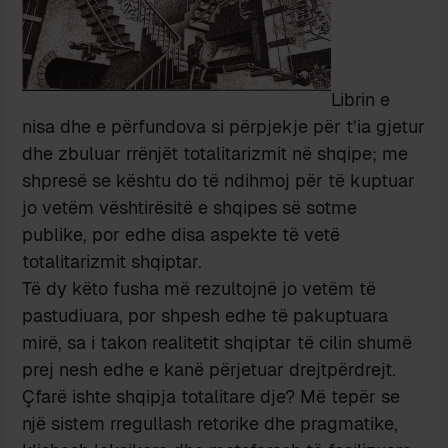
Librin e
nisa dhe e përfundova si përpjekje për t’ia gjetur
dhe zbuluar rrënjët totalitarizmit në shqipe; me
shpresë se kështu do të ndihmoj për të kuptuar
jo vetëm vështirësitë e shqipes së sotme
publike, por edhe disa aspekte të vetë
totalitarizmit shqiptar.
Të dy këto fusha më rezultojnë jo vetëm të
pastudiuara, por shpesh edhe të pakuptuara
mirë, sa i takon realitetit shqiptar të cilin shumë
prej nesh edhe e kanë përjetuar drejtpërdrejt.
Çfarë ishte shqipja totalitare dje? Më tepër se
një sistem rregullash retorike dhe pragmatike,