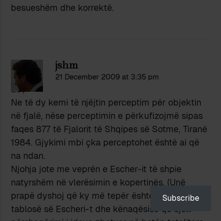
besueshëm dhe korrektë.
jshm
21 December 2009 at 3:35 pm
ED,
Ne të dy kemi të njëjtin perceptim për objektin
në fjalë, nëse perceptimin e përkufizojmë sipas
faqes 877 të Fjalorit të Shqipes së Sotme, Tiranë
1984. Gjykimi mbi çka perceptohet është ai që
na ndan.
Njohja jote me veprën e Escher-it të shpie
natyrshëm në vlerësimin e kopertinës. (Unë
prapë dyshoj që ky më tepër është shijim i
Subscribe
tablosë së Escheri-t dhe kënaqësisë që sjell