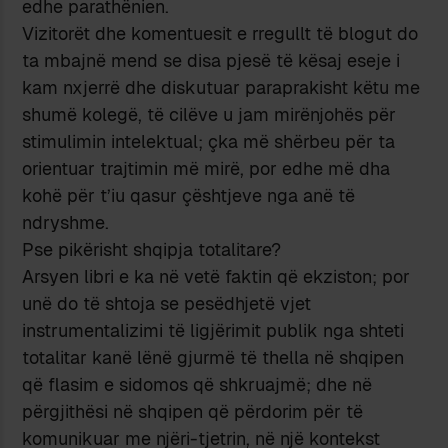
edhe parathënien.
Vizitorët dhe komentuesit e rregullt të blogut do
ta mbajnë mend se disa pjesë të kësaj eseje i
kam nxjerrë dhe diskutuar paraprakisht këtu me
shumë kolegë, të cilëve u jam mirënjohës për
stimulimin intelektual; çka më shërbeu për ta
orientuar trajtimin më mirë, por edhe më dha
kohë për t’iu qasur çështjeve nga anë të
ndryshme.
Pse pikërisht shqipja totalitare?
Arsyen libri e ka në vetë faktin që ekziston; por
unë do të shtoja se pesëdhjetë vjet
instrumentalizimi të ligjërimit publik nga shteti
totalitar kanë lënë gjurmë të thella në shqipen
që flasim e sidomos që shkruajmë; dhe në
përgjithësi në shqipen që përdorim për të
komunikuar me njëri-tjetrin, në një kontekst