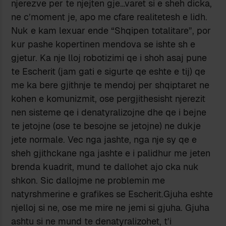
njerezve per te njejten gje…varet si e sheh dicka,
ne c’moment je, apo me cfare realitetesh e lidh.
Nuk e kam lexuar ende “Shqipen totalitare”, por
kur pashe kopertinen mendova se ishte sh e
gjetur. Ka nje lloj robotizimi qe i shoh asaj pune
te Escherit (jam gati e sigurte qe eshte e tij) qe
me ka bere gjithnje te mendoj per shqiptaret ne
kohen e komunizmit, ose pergjithesisht njerezit
nen sisteme qe i denatyralizojne dhe qe i bejne
te jetojne (ose te besojne se jetojne) ne dukje
jete normale. Vec nga jashte, nga nje sy qe e
sheh gjithckane nga jashte e i palidhur me jeten
brenda kuadrit, mund te dallohet ajo cka nuk
shkon. Sic dallojme ne problemin me
natyrshmerine e grafikes se Escherit.Gjuha eshte
njelloj si ne, ose me mire ne jemi si gjuha. Gjuha
ashtu si ne mund te denatyralizohet, t’i