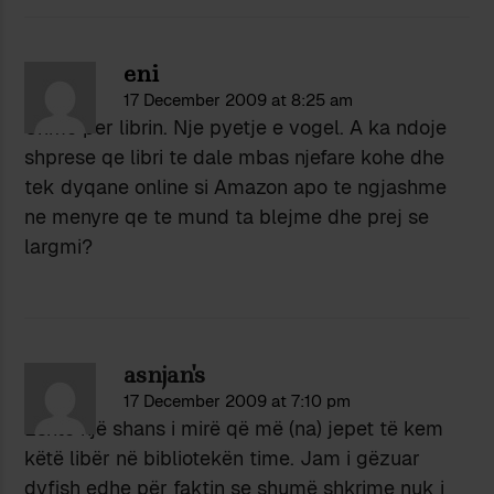
eni
17 December 2009 at 8:25 am
Urime per librin. Nje pyetje e vogel. A ka ndoje
shprese qe libri te dale mbas njefare kohe dhe
tek dyqane online si Amazon apo te ngjashme
ne menyre qe te mund ta blejme dhe prej se
largmi?
asnjan's
17 December 2009 at 7:10 pm
Eshtë një shans i mirë që më (na) jepet të kem
këtë libër në bibliotekën time. Jam i gëzuar
dyfish edhe për faktin se shumë shkrime nuk i