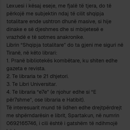
Lexuesi i kësaj eseje, me fjalë të tjera, do të
përkojë me subjektin ndaj të cilit shqipja
totalitare ende ushtron dhunë masive, si hije
dinake e së djeshmes dhe si mbijetesë e
vrazhdë e të sotmes anakronike.
Librin “Shqipja totalitare” do ta gjeni me siguri në
Tiranë, në këto librari:
1. Pranë bibliotekës kombëtare, ku shiten edhe
gazeta e revista.
2. Te libraria te 21 dhjetori.
3. Te Libri Universitar.
4. Te libraria “e7e” (e njohur edhe si “E
për7shme”, ose libraria e Hatibit).
Të interesuarit mund të lidhen edhe drejtpërdrejt
me shpërndarësin e librit, Spartakun, në numrin
0692165746, i cili është i gatshëm të ndihmojë