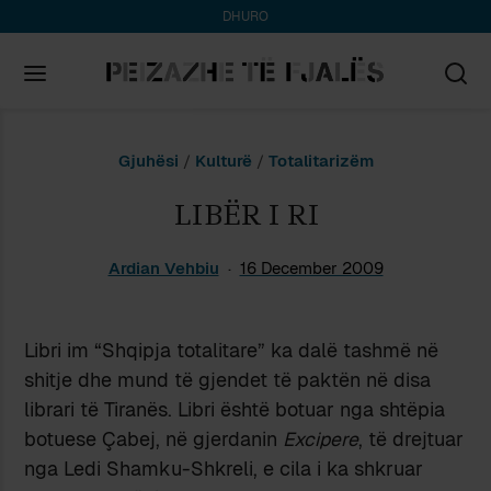
DHURO
Search
Gjuhësi
/
Kulturë
/
Totalitarizëm
for:
LIBËR I RI
Ardian Vehbiu
16 December 2009
Libri im “Shqipja totalitare” ka dalë tashmë në
shitje dhe mund të gjendet të paktën në disa
librari të Tiranës. Libri është botuar nga shtëpia
botuese Çabej, në gjerdanin
Excipere
, të drejtuar
nga Ledi Shamku-Shkreli, e cila i ka shkruar