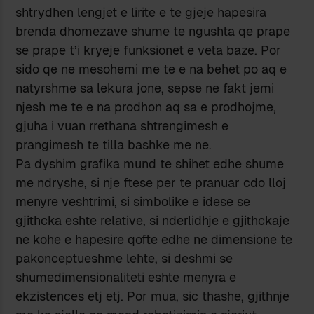
shtrydhen lengjet e lirite e te gjeje hapesira
brenda dhomezave shume te ngushta qe prape
se prape t’i kryeje funksionet e veta baze. Por
sido qe ne mesohemi me te e na behet po aq e
natyrshme sa lekura jone, sepse ne fakt jemi
njesh me te e na prodhon aq sa e prodhojme,
gjuha i vuan rrethana shtrengimesh e
prangimesh te tilla bashke me ne.
Pa dyshim grafika mund te shihet edhe shume
me ndryshe, si nje ftese per te pranuar cdo lloj
menyre veshtrimi, si simbolike e idese se
gjithcka eshte relative, si nderlidhje e gjithckaje
ne kohe e hapesire qofte edhe ne dimensione te
pakonceptueshme lehte, si deshmi se
shumedimensionaliteti eshte menyra e
ekzistences etj etj. Por mua, sic thashe, gjithnje