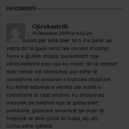
PA KOMENTE
Gjirokastriti
16 December 2009 at 8:53 pm
Urime autorit për këtë libër të ri. Pa tjetër që
vepra do të gjejë vend tek lexuesi shqiptar.
Tema e gjuhës shqipe, pavarësisht nga
këndvështrimi prej nga ku rroket, do të mbetet
ndër temat më tërheqëse, por edhe të
nevojshme në universin e kulturës shqiptare.
Kjo është sidomos e vërtetë për kohët e
turbulltanë të cilat jetojmë, ku shqipja po
mësyhet pa mëshirë nga të gjitha anët:
politikanë, gazetarë, levantinë që duan të
tregojnë se dinë gjuhë të huaja, etj, etj.
Urime edhe njëherë.