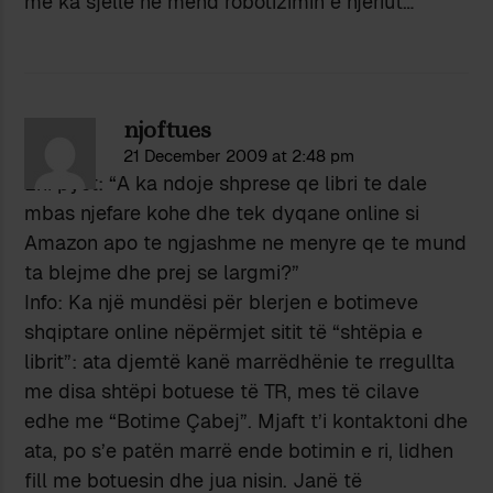
me ka sjelle ne mend robotizimin e njeriut…
njoftues
21 December 2009 at 2:48 pm
Eni pyet: “A ka ndoje shprese qe libri te dale
mbas njefare kohe dhe tek dyqane online si
Amazon apo te ngjashme ne menyre qe te mund
ta blejme dhe prej se largmi?”
Info: Ka një mundësi për blerjen e botimeve
shqiptare online nëpërmjet sitit të “shtëpia e
librit”: ata djemtë kanë marrëdhënie te rregullta
me disa shtëpi botuese të TR, mes të cilave
edhe me “Botime Çabej”. Mjaft t’i kontaktoni dhe
ata, po s’e patën marrë ende botimin e ri, lidhen
fill me botuesin dhe jua nisin. Janë të