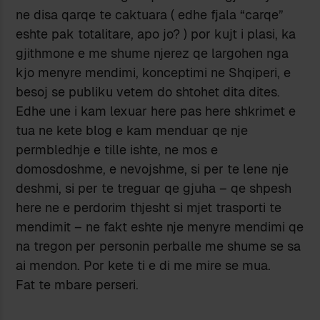
ne disa qarqe te caktuara ( edhe fjala “carqe”
eshte pak totalitare, apo jo? ) por kujt i plasi, ka
gjithmone e me shume njerez qe largohen nga
kjo menyre mendimi, konceptimi ne Shqiperi, e
besoj se publiku vetem do shtohet dita dites.
Edhe une i kam lexuar here pas here shkrimet e
tua ne kete blog e kam menduar qe nje
permbledhje e tille ishte, ne mos e
domosdoshme, e nevojshme, si per te lene nje
deshmi, si per te treguar qe gjuha – qe shpesh
here ne e perdorim thjesht si mjet trasporti te
mendimit – ne fakt eshte nje menyre mendimi qe
na tregon per personin perballe me shume se sa
ai mendon. Por kete ti e di me mire se mua.
Fat te mbare perseri.