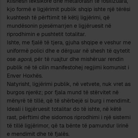
klishesh leksikore dhe metaforash të fosilizuara,
kjo formë e ligjërimit publik shqip ishte një tërësi
kushtesh të përftimit të këtij ligjërimi, që
mundësonin pjesëmarrjen e ligjëruesit në
riprodhimin e pushtetit totalitar.
Ishte, me fjalë të tjera, gjuha shqipe e veshur me
uniformë polici dhe e dërguar në shesh të qytetit
ose
agorá
, për të ruajtur dhe mishëruar rendin
publik në të cilin manifestohej regjimi komunist i
Enver Hoxhës.
Natyrisht, ligjërimi publik, në vetvete, nuk vret as
burgos njerëz; por fjala mund të stërvitet në
mënyrë të tillë, që të shërbejë si burg i mendimit.
Ideali i ligjëruesit totalitar do të ishte, në këtë
rast, përftimi dhe sidomos riprodhimi i një sistemi
të tillë ligjërimor, që ta bënte të pamundur lirinë
e mendimit dhe të fjalës.