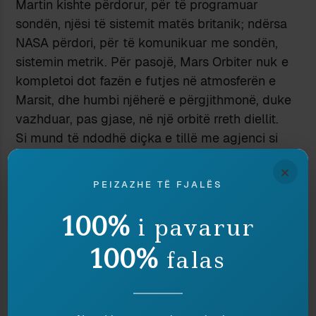
Martin kishte përdorur, për të programuar
sondën, njësi të sistemit matës britanik; ndërsa
NASA përdori, për të komunikuar me sondën,
sistemin metrik. Për pasojë, Mars Orbiter nuk e
kompletoi dot fazën e futjes në atmosferën e
Marsit, dhe humbi njëherë e përgjithmonë, duke
vazhduar, pas gjase, në një orbitë rreth diellit.
Si mund të ndodhë diçka e tillë me agjenci si
NASA, ose kompani si Lockheed Martin?
×
Shumëkush e bëri atëherë këtë pyetje, por
PEIZAZHE TË FJALËS
konspiracistët u shtynë edhe më tej, për të
shpjeguar se versioni për publikun nuk ishte
100%
i pavarur
veçse një maskim i shkakut të vërtetë të
100%
incidentit – p.sh. asgjësimit të sondës nga një
falas
UFO, ose diçka tjetër e ngjashme.
Si të mos u japësh të drejtë, përballë idiotësisë
së gabimit vetë?