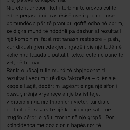
Një efekt anësor i këtij tërbimi të arsyes është
edhe përjashtimi i rastësisë ose i gabimit; ose
pamundësia për të pranuar, qoftë edhe në parim,
se diçka mund të ndodhë pa dashur, si rezultat i
një kombinimi fatal rrethanash rastësore – p.sh.,
kur dikush gjen vdekjen, ngaqë i bie një tullë në
kokë nga fasada e pallatit, teksa ecte në punë të
vet, në trotuar.
Rënia e kësaj tulle mund të shpjegohet si
rezultat i veprimit të disa faktorëve – cilësia e
keqe e llaçit, depërtim lagështie nga një sifon i
plasur, rrënja kryeneçe e një barishteje,
vibracioni nga një frigorifer i vjetër, tundja e
pallatit për shkak të një kamioni që kaloi në
rrugën përbri e që u troshit në një gropë… Por
koincidenca me pozicionin hapësinor të