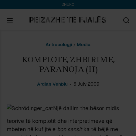
DHURO
Search
Antropologji
/
Media
for:
KOMPLOTE, ZHBIRIME,
PARANOJA (II)
Ardian Vehbiu
6 July 2009
Një dallim thelbësor midis
teorive të komplotit dhe interpretimeve që
mbeten në kufijtë e
bon sensit
ka të bëjë me