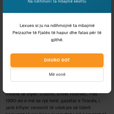
Na ndihmoni ta mbajmë kështu
Në përgjithësi, konspiracistët e kanë të vështirë,
në mos të pamundur, të dallojnë midis ngjarjeve
dhe veprimeve; midis gjërave që ndodhin
vetvetiu dhe gjërave të tjera, që ndodhin sepse
Lexues si ju na ndihmojnë ta mbajmë
ashtu i duam të ndodhin; ose midis atyre dy
Peizazhe të Fjalës të hapur dhe falas për të
koncepteve që gjermanishtja i quan,
gjithë.
përkatësisht,
Vorgang
dhe
Handlung
. Kështu,
vdekja do të ishte
Vorgang,
ndërsa vrasja
Handlung
; edhe pse rezultati, në të dy rastet,
DHURO SOT
është biologjikisht i njëjtë – fund i të jetuarit.
Tipik është reagimi, që ndesh ndonjëherë edhe
Më vonë
në faqet e shtypit konvencional, ndaj vdekjeve
të njerëzve të shquar, qoftë edhe kur janë në
moshë të thyer: Stalinit, Enver Hoxhës… Pas
1990-ës e më se një herë, gazetat e Tiranës, i
janë kthyer versionit të vdekjes së liderit