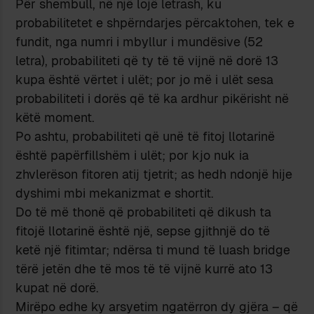
Për shembull, në një lojë letrash, ku
probabilitetet e shpërndarjes përcaktohen, tek e
fundit, nga numri i mbyllur i mundësive (52
letra), probabiliteti që ty të të vijnë në dorë 13
kupa është vërtet i ulët; por jo më i ulët sesa
probabiliteti i dorës që të ka ardhur pikërisht në
këtë moment.
Po ashtu, probabiliteti që unë të fitoj llotarinë
është papërfillshëm i ulët; por kjo nuk ia
zhvlerëson fitoren atij tjetrit; as hedh ndonjë hije
dyshimi mbi mekanizmat e shortit.
Do të më thonë që probabiliteti që dikush ta
fitojë llotarinë është një, sepse gjithnjë do të
ketë një fitimtar; ndërsa ti mund të luash bridge
tërë jetën dhe të mos të të vijnë kurrë ato 13
kupat në dorë.
Mirëpo edhe ky arsyetim ngatërron dy gjëra – që