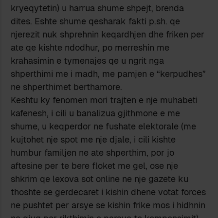
kryeqytetin) u harrua shume shpejt, brenda
dites. Eshte shume qesharak fakti p.sh. qe
njerezit nuk shprehnin keqardhjen dhe friken per
ate qe kishte ndodhur, po merreshin me
krahasimin e tymenajes qe u ngrit nga
shperthimi me i madh, me pamjen e “kerpudhes”
ne shperthimet berthamore.
Keshtu ky fenomen mori trajten e nje muhabeti
kafenesh, i cili u banalizua gjithmone e me
shume, u keqperdor ne fushate elektorale (me
kujtohet nje spot me nje djale, i cili kishte
humbur familjen ne ate shperthim, por jo
aftesine per te bere floket me gel, ose nje
shkrim qe lexova sot online ne nje gazete ku
thoshte se gerdecaret i kishin dhene votat forces
ne pushtet per arsye se kishin frike mos i hidhnin