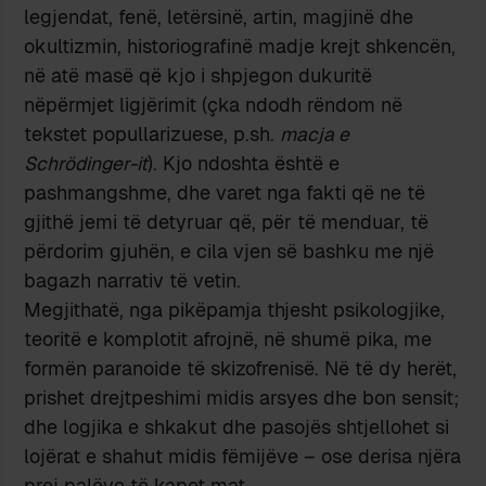
legjendat, fenë, letërsinë, artin, magjinë dhe
okultizmin, historiografinë madje krejt shkencën,
në atë masë që kjo i shpjegon dukuritë
nëpërmjet ligjërimit (çka ndodh rëndom në
tekstet popullarizuese, p.sh.
macja e
Schrödinger-it
). Kjo ndoshta është e
pashmangshme, dhe varet nga fakti që ne të
gjithë jemi të detyruar që, për të menduar, të
përdorim gjuhën, e cila vjen së bashku me një
bagazh narrativ të vetin.
Megjithatë, nga pikëpamja thjesht psikologjike,
teoritë e komplotit afrojnë, në shumë pika, me
formën paranoide të skizofrenisë. Në të dy herët,
prishet drejtpeshimi midis arsyes dhe bon sensit;
dhe logjika e shkakut dhe pasojës shtjellohet si
lojërat e shahut midis fëmijëve – ose derisa njëra
prej palëve të kapet mat.