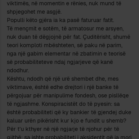
viktimës, në momentin e rënies, nuk mund të
shpjegohet me asgjë.
Populli këto gjëra ia ka pasë faturuar fatit.
Të mençmit e sotëm, të armatosur me arsyen,
nuk duan të dëgjojnë për fat. Çuditërisht, shumë
teori komploti mbështeten, së paku në parim,
nga një gabim elementar në zbatimin e teorisë
së probabiliteteve ndaj ngjarjeve që kanë
ndodhur.
Kështu, ndodh që një urë shembet dhe, mes
viktimave, është edhe drejtori i një banke të
përgojuar për manipulime fondesh, ose pisllëqe
të ngjashme. Konspiracistët do të pyesin: sa
është probabiliteti që ky bankier të gjendej duke
kaluar urën pikërisht kur kjo e fundit u shemb?
Për t’u kthyer në një ngjarje të njohur për të
gjithë: sa ishte probabiliteti i aksidentit që ia mori