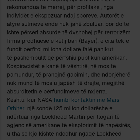
rekomandua të merrej, për profilaksi, nga
individët e ekspozuar ndaj sporeve. Autorët e
atyre sulmeve ende nuk janë zbuluar, por do të
ishte përsëri absurde të dyshohej për terrorizëm
firma prodhuese e këtij bari (Bayer), e cila tek e
fundit përfitoi miliona dollarë falë panikut
të pashembullt që përfshiu publikun amerikan.
Kospiracistët e kanë të vështirë, në mos të
pamundur, të pranojnë gabimin; dhe ndonjëherë
nuk mund të mos u japësh të drejtë, megjithë
absurditetin e përfundimeve të nxjerra.
Kështu, kur NASA
humbi kontaktin me Mars
Orbiter
, një sondë 125 milion dollarëshe e
ndërtuar nga Lockheed Martin për llogari të
agjencisë amerikane të eksplorimit të hapësirës,
u tha se kjo kishte ndodhur ngaqë Lockheed