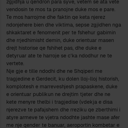
zgjidhja u qendron para syve, vetem se ata vete
vendosin te mos ta pranojne duke mos e pare.
Te mos harrojme dhe faktin qe keta njerez
ndonjehere bien dhe viktima, sepse zgjidhen nga
shkaktaret e fenomenit per te fshehur gabimin
dhe rrjedhimisht demin, duke orientuar masen
drejt historise qe fshihet pas, dhe duke e
detyruar ate te harroje se c’ka ndodhur ne te
vertete.
Nje gje e tille ndodhi dhe ne Shqiperi me
tragjedine e Gerdecit, ku dolen lloj-lloj historish,
komplotesh e marreveshjesh prapaskene, duke
e orientuar publikun ne drejtim tjeter dhe ne
kete menyre thelbi i tragjedise (vdekja e disa
njerezve te pafajshem dhe rreziku qe zberthimi i
atyre armeve te vjetra ndodhte jashte mase afer
me nje qender te banuar, aeroportin kombetar e