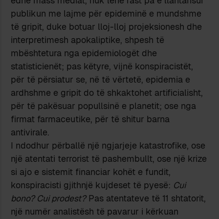
edhe mass mediat, nuk lënë rast pa e llahtarisur
publikun me lajme për epideminë e mundshme
të gripit, duke botuar lloj-lloj projeksionesh dhe
interpretimesh apokaliptike, shpesh të
mbështetura nga epidemiologët dhe
statisticienët; pas këtyre, vijnë konspiracistët,
për të përsiatur se, në të vërtetë, epidemia e
ardhshme e gripit do të shkaktohet artificialisht,
për të pakësuar popullsinë e planetit; ose nga
firmat farmaceutike, për të shitur barna
antivirale.
I ndodhur përballë një ngjarjeje katastrofike, ose
një atentati terrorist të pashembullt, ose një krize
si ajo e sistemit financiar kohët e fundit,
konspiracisti gjithnjë kujdeset të pyesë:
Cui
bono? Cui prodest?
Pas atentateve të 11 shtatorit,
një numër analistësh të pavarur i kërkuan