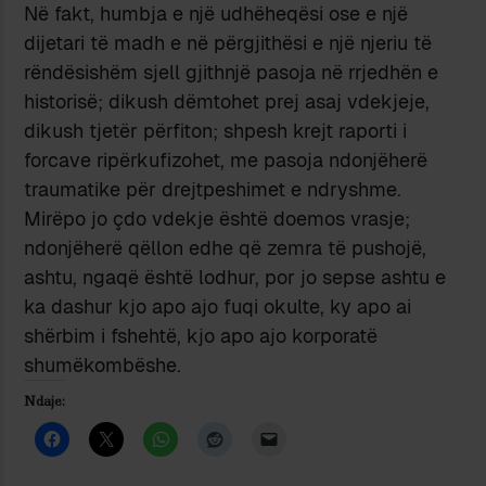
Në fakt, humbja e një udhëheqësi ose e një
dijetari të madh e në përgjithësi e një njeriu të
rëndësishëm sjell gjithnjë pasoja në rrjedhën e
historisë; dikush dëmtohet prej asaj vdekjeje,
dikush tjetër përfiton; shpesh krejt raporti i
forcave ripërkufizohet, me pasoja ndonjëherë
traumatike për drejtpeshimet e ndryshme.
Mirëpo jo çdo vdekje është doemos vrasje;
ndonjëherë qëllon edhe që zemra të pushojë,
ashtu, ngaqë është lodhur, por jo sepse ashtu e
ka dashur kjo apo ajo fuqi okulte, ky apo ai
shërbim i fshehtë, kjo apo ajo korporatë
shumëkombëshe.
Ndaje: