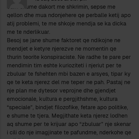
Jam shume dakort me shkrimin, sepse me
qellon dhe mua ndonjehere qe perballe ketij apo
atij problemi, te me shkoje mendja se ka dicka
me te nderlikuar.
Besoj se jane shume faktoret qe ndikojne ne
mendjet e ketyre njerezve ne momentin qe
thurin teorite konspiraciste. Ne radhe te pare per
mendimin tim eshte kurioziteti i njeriut per te
zbuluar te fshehten mbi bazen e arsyes, tipar ky
qe te keta njerez del me teper ne pah. Pastaj ne
nje plan me dytesor veprojne dhe gjendjet
emocionale, kultura e pergjithshme, kultura
“speciale”, bindjet filozofike, fetare apo politike,
e shume te tjera. Megjithate keta njerez lodhen
aq shume per te krijuar apo “zbuluar” nje skenar
i cili do nje imagjinate te pafundme, nderkohe qe