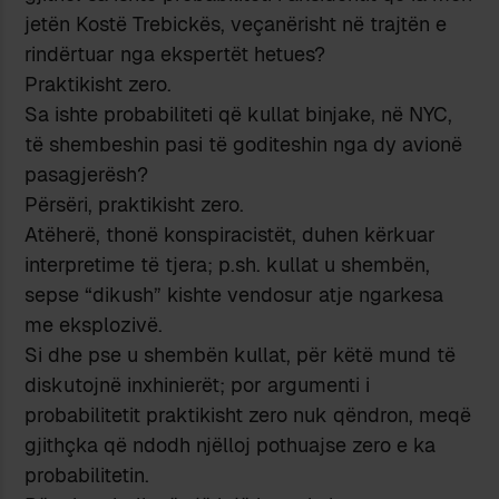
jetën Kostë Trebickës, veçanërisht në trajtën e
rindërtuar nga ekspertët hetues?
Praktikisht zero.
Sa ishte probabiliteti që kullat binjake, në NYC,
të shembeshin pasi të goditeshin nga dy avionë
pasagjerësh?
Përsëri, praktikisht zero.
Atëherë, thonë konspiracistët, duhen kërkuar
interpretime të tjera; p.sh. kullat u shembën,
sepse “dikush” kishte vendosur atje ngarkesa
me eksplozivë.
Si dhe pse u shembën kullat, për këtë mund të
diskutojnë inxhinierët; por argumenti i
probabilitetit praktikisht zero nuk qëndron, meqë
gjithçka që ndodh njëlloj pothuajse zero e ka
probabilitetin.