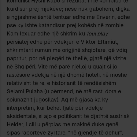
komunist Hysni Kapo si rezultat i një komploti të
kurdisur prej mjekëve; nëse nuk gabohem, diçka
e ngjashme është tentuar edhe me Enverin, edhe
pse ky ishte katandisur prej kohësh në zombie.
Kam lexuar edhe një shkrim ku
foul play
përsiatej edhe për vdekjen e Viktor Eftimiut,
shkrimtarit rumun me origjinë shqiptare, që vdiq
papritur, por në pleqëri të thellë, gjatë një vizite
në Shqipëri. Vite më parë njëlloj u quajt si jo
rastësore vdekja në një dhomë hoteli, në moshë
relativisht të re, e historianit të rëndësishëm
Selami Pulaha (u përmend, në atë rast, dora e
spiunazhit jugosllav). Aq më gjasa ka ky
interpretim, kur bëhet fjalë për vdekje
aksidentale, si ajo e politikanit të djathtë austriak
Heider, i cili u përplas me makinë duke qenë,
sipas raporteve zyrtare, “në gjendje të dehur”.