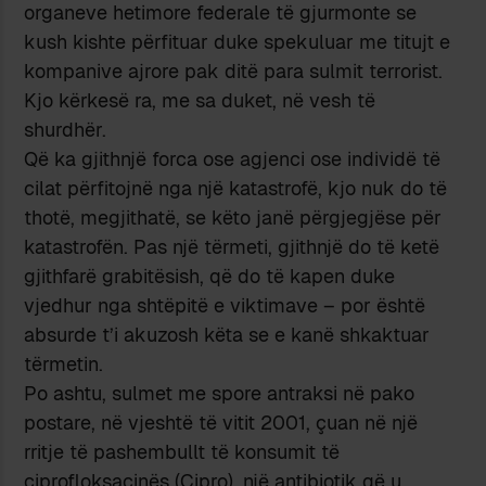
organeve hetimore federale të gjurmonte se
kush kishte përfituar duke spekuluar me titujt e
kompanive ajrore pak ditë para sulmit terrorist.
Kjo kërkesë ra, me sa duket, në vesh të
shurdhër.
Që ka gjithnjë forca ose agjenci ose individë të
cilat përfitojnë nga një katastrofë, kjo nuk do të
thotë, megjithatë, se këto janë përgjegjëse për
katastrofën. Pas një tërmeti, gjithnjë do të ketë
gjithfarë grabitësish, që do të kapen duke
vjedhur nga shtëpitë e viktimave – por është
absurde t’i akuzosh këta se e kanë shkaktuar
tërmetin.
Po ashtu, sulmet me spore antraksi në pako
postare, në vjeshtë të vitit 2001, çuan në një
rritje të pashembullt të konsumit të
ciprofloksacinës (Cipro), një antibiotik që u