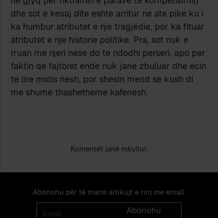
ne gjyq per rikthimin e parave te kompensimit)
dhe sot e kesaj dite eshte arritur ne ate pike ku i
ka humbur atributet e nje tragjedie, por ka fituar
atributet e nje historie politike. Pra, sot nuk e
rruan me njeri nese do te ndodhi perseri, apo per
faktin qe fajtoret ende nuk jane zbuluar dhe ecin
te lire midis nesh, por shesin mend se kush di
me shume thashetheme kafenesh.
Komentet janë mbyllur.
Abonohu për të marrë artikujt e rinj me email.
Email
Abonohu