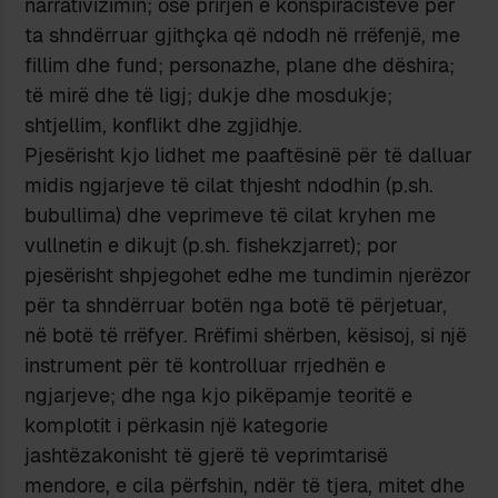
narrativizimin; ose prirjen e konspiracistëve për
ta shndërruar gjithçka që ndodh në rrëfenjë, me
fillim dhe fund; personazhe, plane dhe dëshira;
të mirë dhe të ligj; dukje dhe mosdukje;
shtjellim, konflikt dhe zgjidhje.
Pjesërisht kjo lidhet me paaftësinë për të dalluar
midis ngjarjeve të cilat thjesht ndodhin (p.sh.
bubullima) dhe veprimeve të cilat kryhen me
vullnetin e dikujt (p.sh. fishekzjarret); por
pjesërisht shpjegohet edhe me tundimin njerëzor
për ta shndërruar botën nga botë të përjetuar,
në botë të rrëfyer. Rrëfimi shërben, kësisoj, si një
instrument për të kontrolluar rrjedhën e
ngjarjeve; dhe nga kjo pikëpamje teoritë e
komplotit i përkasin një kategorie
jashtëzakonisht të gjerë të veprimtarisë
mendore, e cila përfshin, ndër të tjera, mitet dhe