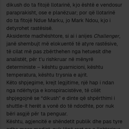
dikush do ta fitojë llotarinë, kjo është e vendosur
paraprakisht, ose e planëzuar; por që llotarinë
do ta fitojë Ndue Marku, jo Mark Ndou, kjo i
detyrohet rastësisë.
Aksidente madhështore, si ai i anijes
Challenger
,
janë shembujt më elokuentë të atyre rastësive,
të cilat më pas zbërthehen nga hetuesit dhe
analistët, për t’u rishkruar në mënyrë
deterministe – kështu guarnicioni, kështu
temperatura, kështu trysnia e ajrit.
Këto shpjegime, krejt legjitime, një hap i ndan
nga ndërhyrja e konspiracistëve, të cilët
shpjegojnë se “dikush” e dinte që shpërthimi i
shuttle-it herët a vonë do të ndodhte, por nuk
bëri asgjë për ta penguar.
Kështu, agjencitë e shëndetit publik dhe pas tyre