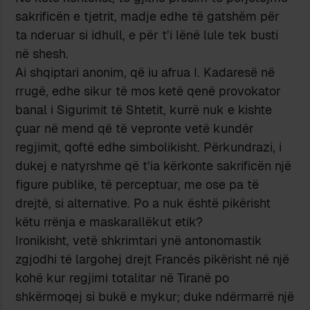
sakrificën e tjetrit, madje edhe të gatshëm për
ta nderuar si idhull, e për t’i lënë lule tek busti
në shesh.
Ai shqiptari anonim, që iu afrua I. Kadaresë në
rrugë, edhe sikur të mos ketë qenë provokator
banal i Sigurimit të Shtetit, kurrë nuk e kishte
çuar në mend që të vepronte vetë kundër
regjimit, qoftë edhe simbolikisht. Përkundrazi, i
dukej e natyrshme që t’ia kërkonte sakrificën një
figure publike, të perceptuar, me ose pa të
drejtë, si alternative. Po a nuk është pikërisht
këtu rrënja e maskarallëkut etik?
Ironikisht, vetë shkrimtari ynë antonomastik
zgjodhi të largohej drejt Francës pikërisht në një
kohë kur regjimi totalitar në Tiranë po
shkërmoqej si bukë e mykur; duke ndërmarrë një