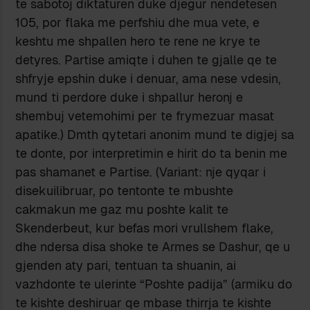
te sabotoj diktaturen duke djegur nendetesen
105, por flaka me perfshiu dhe mua vete, e
keshtu me shpallen hero te rene ne krye te
detyres. Partise amiqte i duhen te gjalle qe te
shfryje epshin duke i denuar, ama nese vdesin,
mund ti perdore duke i shpallur heronj e
shembuj vetemohimi per te frymezuar masat
apatike.) Dmth qytetari anonim mund te digjej sa
te donte, por interpretimin e hirit do ta benin me
pas shamanet e Partise. (Variant: nje qyqar i
disekuilibruar, po tentonte te mbushte
cakmakun me gaz mu poshte kalit te
Skenderbeut, kur befas mori vrullshem flake,
dhe ndersa disa shoke te Armes se Dashur, qe u
gjenden aty pari, tentuan ta shuanin, ai
vazhdonte te ulerinte “Poshte padija” (armiku do
te kishte deshiruar qe mbase thirrja te kishte