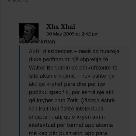
Loading...
Xha Xhai
30 May 2009 at 2:42 pm
Ujk, ti shkruan:
Akti i dissidences – nësë do huazoja
duke perifrazuar një shprehje të
Walter Benjamin që përkufizonte të
tillë aktin e krijimit – nuk është një
akt që kryhet para dhe për një
publiku specifik, por është një akt
që kryhet para Zotit. Çështja është
se i kujt lloji është intelektuali
shqiptar; i atij që e kryen aktin
intelektual për turmat apo akoma
më keq për pushtetin, apo para