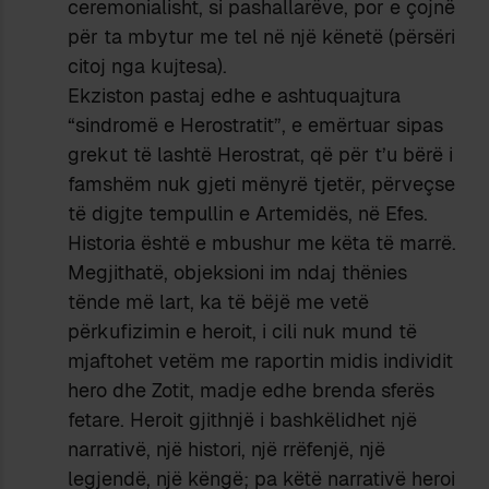
ceremonialisht, si pashallarëve, por e çojnë
për ta mbytur me tel në një kënetë (përsëri
citoj nga kujtesa).
Ekziston pastaj edhe e ashtuquajtura
“sindromë e Herostratit”, e emërtuar sipas
grekut të lashtë Herostrat, që për t’u bërë i
famshëm nuk gjeti mënyrë tjetër, përveçse
të digjte tempullin e Artemidës, në Efes.
Historia është e mbushur me këta të marrë.
Megjithatë, objeksioni im ndaj thënies
tënde më lart, ka të bëjë me vetë
përkufizimin e heroit, i cili nuk mund të
mjaftohet vetëm me raportin midis individit
hero dhe Zotit, madje edhe brenda sferës
fetare. Heroit gjithnjë i bashkëlidhet një
narrativë, një histori, një rrëfenjë, një
legjendë, një këngë; pa këtë narrativë heroi