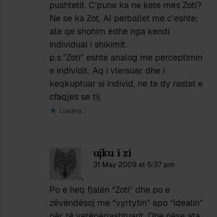
pushtetit. C’pune ka ne kete mes Zoti?
Ne se ka Zot, AI perballet me c’eshte;
ate qe shohim edhe nga kendi
individual i shikimit.
p.s.”Zoti” eshte analog me perceptimin
e individit; Aq i vlersuar dhe i
keqkuptuar si individ, ne te dy rastet e
cfaqjes se tij.
Loading...
ujku i zi
31 May 2009 at 5:37 pm
Xha Xha,
Po e heq fjalën “Zoti” dhe po e
zëvëndësoj me “vyrtytin” apo “idealin”
për të vetëpërjashtuarit. Dhe nëse ata