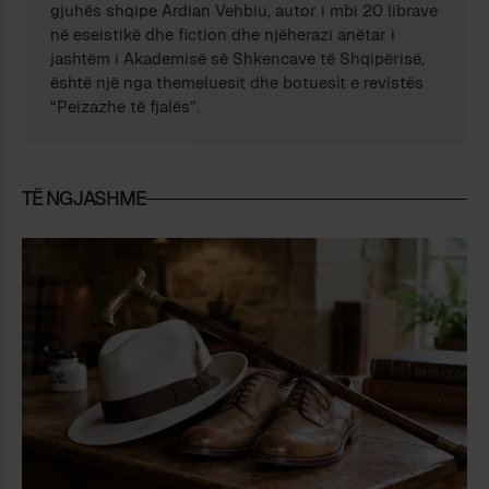
gjuhës shqipe Ardian Vehbiu, autor i mbi 20 librave
në eseistikë dhe fiction dhe njëherazi anëtar i
jashtëm i Akademisë së Shkencave të Shqipërisë,
është një nga themeluesit dhe botuesit e revistës
“Peizazhe të fjalës”.
TË NGJASHME