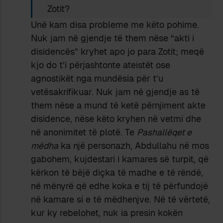
Zotit?
Unë kam disa probleme me këto pohime.
Nuk jam në gjendje të them nëse “akti i
disidencës” kryhet apo jo para Zotit; meqë
kjo do t’i përjashtonte ateistët ose
agnostikët nga mundësia për t’u
vetësakrifikuar. Nuk jam në gjendje as të
them nëse a mund të ketë përnjiment akte
disidence, nëse këto kryhen në vetmi dhe
në anonimitet të plotë. Te
Pashallëqet e
mëdha
ka një personazh, Abdullahu në mos
gabohem, kujdestari i kamares së turpit, që
kërkon të bëjë diçka të madhe e të rëndë,
në mënyrë që edhe koka e tij të përfundojë
në kamare si e të mëdhenjve. Në të vërtetë,
kur ky rebelohet, nuk ia presin kokën