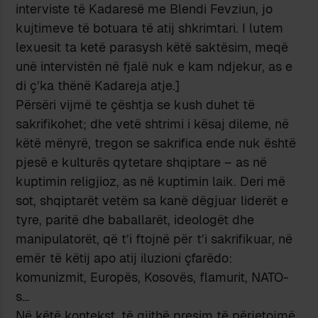
interviste të Kadaresë me Blendi Fevziun, jo
kujtimeve të botuara të atij shkrimtari. I lutem
lexuesit ta ketë parasysh këtë saktësim, meqë
unë intervistën në fjalë nuk e kam ndjekur, as e
di ç’ka thënë Kadareja atje.]
Përsëri vijmë te çështja se kush duhet të
sakrifikohet; dhe vetë shtrimi i kësaj dileme, në
këtë mënyrë, tregon se sakrifica ende nuk është
pjesë e kulturës qytetare shqiptare – as në
kuptimin religjioz, as në kuptimin laik. Deri më
sot, shqiptarët vetëm sa kanë dëgjuar liderët e
tyre, paritë dhe baballarët, ideologët dhe
manipulatorët, që t’i ftojnë për t’i sakrifikuar, në
emër të këtij apo atij iluzioni çfarëdo:
komunizmit, Europës, Kosovës, flamurit, NATO-
s…
Në këtë kontekst, të gjithë presim të përjetojmë