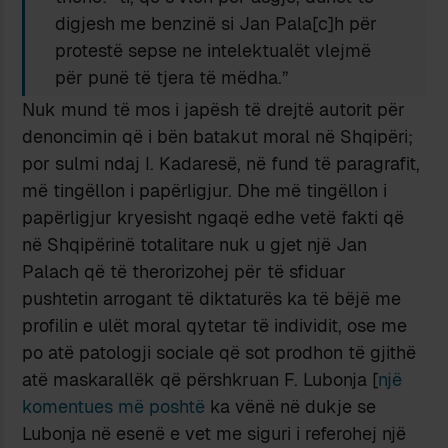
digjesh me benzinë si Jan Pala[c]h për
protestë sepse ne intelektualët vlejmë
për punë të tjera të mëdha.”
Nuk mund të mos i japësh të drejtë autorit për
denoncimin që i bën batakut moral në Shqipëri;
por sulmi ndaj I. Kadaresë, në fund të paragrafit,
më tingëllon i papërligjur. Dhe më tingëllon i
papërligjur kryesisht ngaqë edhe vetë fakti që
në Shqipërinë totalitare nuk u gjet një Jan
Palach që të therorizohej për të sfiduar
pushtetin arrogant të diktaturës ka të bëjë me
profilin e ulët moral qytetar të individit, ose me
po atë patologji sociale që sot prodhon të gjithë
atë maskarallëk që përshkruan F. Lubonja [
një
komentues më poshtë
ka vënë në dukje se
Lubonja në esenë e vet me siguri i referohej një