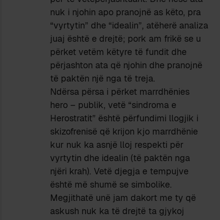
nuk i njohin apo pranojnë as këto, pra
“vyrtytin” dhe “idealin”, atëherë analiza
juaj është e drejtë; pork am frikë se u
përket vetëm këtyre të fundit dhe
përjashton ata që njohin dhe pranojnë
të paktën një nga të treja.
Ndërsa përsa i përket marrdhënies
hero – publik, vetë “sindroma e
Herostratit” është përfundimi llogjik i
skizofrenisë që krijon kjo marrdhënie
kur nuk ka asnjë lloj respekti për
vyrtytin dhe idealin (të paktën nga
njëri krah). Vetë djegja e tempujve
është më shumë se simbolike.
Megjithatë unë jam dakort me ty që
askush nuk ka të drejtë ta gjykoj