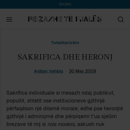
DHURO
Search
Totalitarizëm
for:
SAKRIFICA DHE HERONJ
Ardian Vehbiu
30 May 2009
Sakrifica individuale si mesazh ndaj publikut,
popullit, shtetit ose institucioneve gjithnjë
përfaqëson një dilemë morale; edhe pse heronjtë
gjithnjë i admirojmë dhe përpiqemi t’ua sjellim
brezave të rinj si
role models
, askush nuk