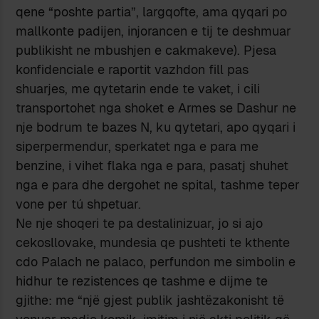
qene “poshte partia”, largqofte, ama qyqari po
mallkonte padijen, injorancen e tij te deshmuar
publikisht ne mbushjen e cakmakeve). Pjesa
konfidenciale e raportit vazhdon fill pas
shuarjes, me qytetarin ende te vaket, i cili
transportohet nga shoket e Armes se Dashur ne
nje bodrum te bazes N, ku qytetari, apo qyqari i
siperpermendur, sperkatet nga e para me
benzine, i vihet flaka nga e para, pasatj shuhet
nga e para dhe dergohet ne spital, tashme teper
vone per tú shpetuar.
Ne nje shoqeri te pa destalinizuar, jo si ajo
cekosllovake, mundesia qe pushteti te kthente
cdo Palach ne palaco, perfundon me simbolin e
hidhur te rezistences qe tashme e dijme te
gjithe: me “një gjest publik jashtëzakonisht të