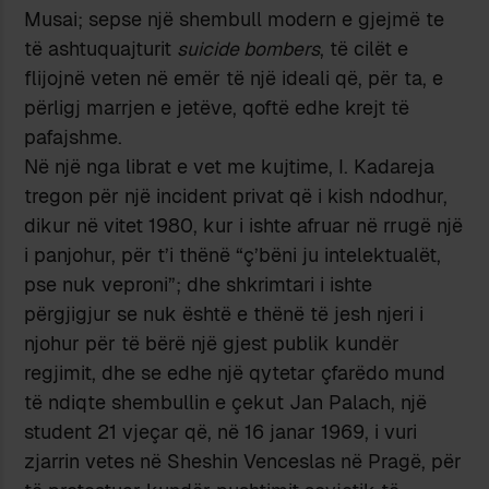
Musai; sepse një shembull modern e gjejmë te
të ashtuquajturit
suicide bombers
, të cilët e
flijojnë veten në emër të një ideali që, për ta, e
përligj marrjen e jetëve, qoftë edhe krejt të
pafajshme.
Në një nga librat e vet me kujtime, I. Kadareja
tregon për një incident privat që i kish ndodhur,
dikur në vitet 1980, kur i ishte afruar në rrugë një
i panjohur, për t’i thënë “ç’bëni ju intelektualët,
pse nuk veproni”; dhe shkrimtari i ishte
përgjigjur se nuk është e thënë të jesh njeri i
njohur për të bërë një gjest publik kundër
regjimit, dhe se edhe një qytetar çfarëdo mund
të ndiqte shembullin e çekut Jan Palach, një
student 21 vjeçar që, në 16 janar 1969, i vuri
zjarrin vetes në Sheshin Venceslas në Pragë, për