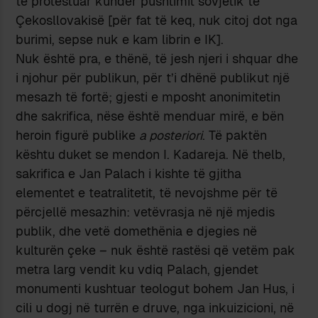
të protestuar kundër pushtimit sovjetik të
Çekosllovakisë [për fat të keq, nuk citoj dot nga
burimi, sepse nuk e kam librin e IK].
Nuk është pra, e thënë, të jesh njeri i shquar dhe
i njohur për publikun, për t’i dhënë publikut një
mesazh të fortë; gjesti e mposht anonimitetin
dhe sakrifica, nëse është menduar mirë, e bën
heroin figurë publike
a posteriori
. Të paktën
kështu duket se mendon I. Kadareja. Në thelb,
sakrifica e Jan Palach i kishte të gjitha
elementet e teatralitetit, të nevojshme për të
përcjellë mesazhin: vetëvrasja në një mjedis
publik, dhe vetë domethënia e djegies në
kulturën çeke – nuk është rastësi që vetëm pak
metra larg vendit ku vdiq Palach, gjendet
monumenti kushtuar teologut bohem Jan Hus, i
cili u dogj në turrën e druve, nga inkuizicioni, në