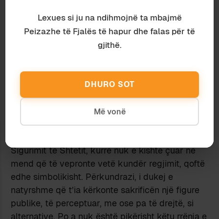
30 May 2009 at 7:22 am
Lexues si ju na ndihmojnë ta mbajmë
Xhaxha,
Peizazhe të Fjalës të hapur dhe falas për të
nuk di a kuptova mire, po me duket se ai
qytetari anonim i KERKOI Kadarese “te bente
gjithë.
dicka”, dicka te perafert mbase me asgjene qe
do te bente disa vite me vone Kadareja, por qe
ju thoni se “askush nuk ia kishte kërkuar, as do
DHURO SOT
t’ia kërkonte”.
Pak me perpara ju do te thoshit: “Ai shqiptari
Më vonë
anonim, që iu afrua I. Kadaresë në rrugë, edhe
sikur të mos ketë qenë provokator banal i
Sigurimit të Shtetit, kurrë nuk e kishte çuar në
mend që të vepronte vetë kundër regjimit, qoftë
edhe simbolikisht. Përkundrazi, i dukej e
natyrshme që t’ia kërkonte sakrificën një figure
publike, të perceptuar, me ose pa të drejtë, si
alternative. Po a nuk është pikërisht këtu rrënja e