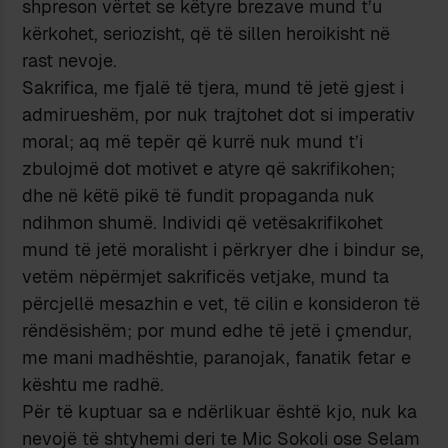
shpreson vërtet se këtyre brezave mund t’u
kërkohet, seriozisht, që të sillen heroikisht në
rast nevoje.
Sakrifica, me fjalë të tjera, mund të jetë gjest i
admirueshëm, por nuk trajtohet dot si imperativ
moral; aq më tepër që kurrë nuk mund t’i
zbulojmë dot motivet e atyre që sakrifikohen;
dhe në këtë pikë të fundit propaganda nuk
ndihmon shumë. Individi që vetësakrifikohet
mund të jetë moralisht i përkryer dhe i bindur se,
vetëm nëpërmjet sakrificës vetjake, mund ta
përcjellë mesazhin e vet, të cilin e konsideron të
rëndësishëm; por mund edhe të jetë i çmendur,
me mani madhështie, paranojak, fanatik fetar e
kështu me radhë.
Për të kuptuar sa e ndërlikuar është kjo, nuk ka
nevojë të shtyhemi deri te Mic Sokoli ose Selam