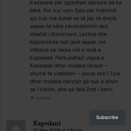
Kadarenë për zgjedhjet njerzore që ka
bërë. Por kur vjen fjala për historinë
ajo nuk më duket se të jëp të drejtë,
sepse në këtë këndvështrim akti
idealist i Kokomanit, Lezhos dhe
Koprenckës nuk janë aspak më
inferiorë se verpa më e mirë e
Kadaresë. Përkundrazi vepra e
Kadaresë ofron modele librash –
shumë të vlefshëm – porse akti i Tyre
ofron modele njerzish që nuk e dinim
se i kishim, dhe që falë Zotit i kemi.
Loading...
Subscribe
Kapedani
30 May 2009 at 1:24 pm