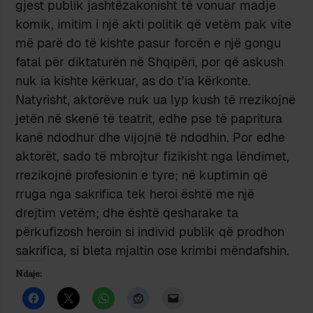
gjest publik jashtëzakonisht të vonuar madje
komik, imitim i një akti politik që vetëm pak vite
më parë do të kishte pasur forcën e një gongu
fatal për diktaturën në Shqipëri, por që askush
nuk ia kishte kërkuar, as do t’ia kërkonte.
Natyrisht, aktorëve nuk ua lyp kush të rrezikojnë
jetën në skenë të teatrit, edhe pse të papritura
kanë ndodhur dhe vijojnë të ndodhin. Por edhe
aktorët, sado të mbrojtur fizikisht nga lëndimet,
rrezikojnë profesionin e tyre; në kuptimin që
rruga nga sakrifica tek heroi është me një
drejtim vetëm; dhe është qesharake ta
përkufizosh heroin si individ publik që prodhon
sakrifica, si bleta mjaltin ose krimbi mëndafshin.
Ndaje: