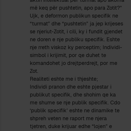
më keq për pushtetin, apo para Zotit?”
Ujk, e deformon publikun specifik ne
“turmat” dhe “pushtetin” ja jep krijeses
se njeriut-Zotit, i cili, ky i fundit gjendet
ne doren e nje publiku specifik. Eshte
nje rreth viskoz ky perceptim; Individi-
simbol i krijimit, por qe duhet te
komandohet jo drejtperdrejt, por me
Zot.
Realiteti eshte me i thjeshte;
Individi pranon dhe eshte pjestar i
publikut specifik, dhe shohim qe ka
me shume se nje publik specifik. Cdo
‘publik specifik’ eshte ne dinamike te
shpreh veten ne raport me njera
tjetren, duke krijuar edhe “lojen” e