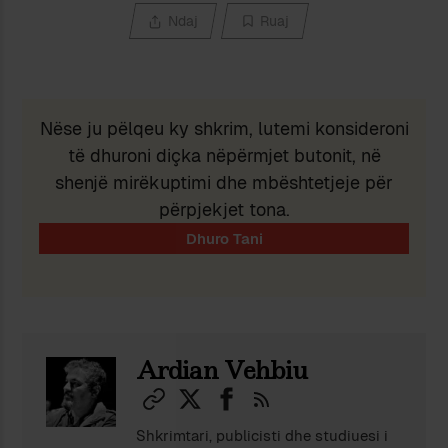
Ndaj
Ruaj
Nëse ju pëlqeu ky shkrim, lutemi konsideroni
të dhuroni diçka nëpërmjet butonit, në
shenjë mirëkuptimi dhe mbështetjeje për
përpjekjet tona.
Ardian Vehbiu
Shkrimtari, publicisti dhe studiuesi i