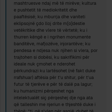
mashtruesve ndaj më të mirëve; kultura
e pushtetit të mediokritetit dhe
paaftësisë; ku mburrja dhe vaniteti
eklipsojnë çdo lloj drite m[o]destie
vetëkritike dhe vlere të vërtetë; ku i
thurren këngë e i ngrihen monumente
banditëve, mafjozëve, injorantëve; ku
pendesa e ndjesa nuk njihen si vlera, por
trajtohen si dobësi, ku sakrifikimi për
ideale nuk çmohet e nderohet
përkundrazi ku lartësohet (në fakt duke
rrafshuar) aftësia për t’u shitur, për t’ua
futur të tjerëve e për të dalë pa lagur;
ku humanizmi përqeshet nga
intelektualët siç përqeshej dje nga ata
që talleshin me njeriun e thjeshtë duke i
thënë: “ti, që s’vlen për asgjë, duhet të