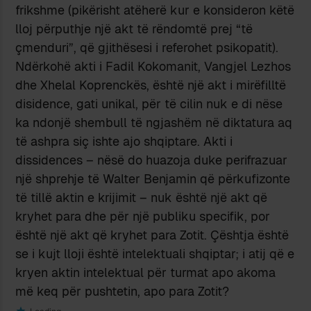
frikshme (pikërisht atëherë kur e konsideron këtë
lloj përputhje një akt të rëndomtë prej “të
çmenduri”, që gjithësesi i referohet psikopatit).
Ndërkohë akti i Fadil Kokomanit, Vangjel Lezhos
dhe Xhelal Koprenckës, është një akt i mirëfilltë
disidence, gati unikal, për të cilin nuk e di nëse
ka ndonjë shembull të ngjashëm në diktatura aq
të ashpra siç ishte ajo shqiptare. Akti i
dissidences – nësë do huazoja duke perifrazuar
një shprehje të Walter Benjamin që përkufizonte
të tillë aktin e krijimit – nuk është një akt që
kryhet para dhe për një publiku specifik, por
është një akt që kryhet para Zotit. Çështja është
se i kujt lloji është intelektuali shqiptar; i atij që e
kryen aktin intelektual për turmat apo akoma
më keq për pushtetin, apo para Zotit?