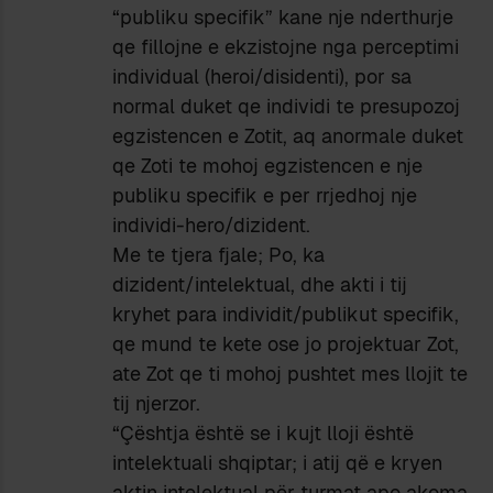
“publiku specifik” kane nje nderthurje
qe fillojne e ekzistojne nga perceptimi
individual (heroi/disidenti), por sa
normal duket qe individi te presupozoj
egzistencen e Zotit, aq anormale duket
qe Zoti te mohoj egzistencen e nje
publiku specifik e per rrjedhoj nje
individi-hero/dizident.
Me te tjera fjale; Po, ka
dizident/intelektual, dhe akti i tij
kryhet para individit/publikut specifik,
qe mund te kete ose jo projektuar Zot,
ate Zot qe ti mohoj pushtet mes llojit te
tij njerzor.
“Çështja është se i kujt lloji është
intelektuali shqiptar; i atij që e kryen
aktin intelektual për turmat apo akoma