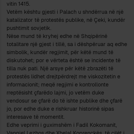
vitin 1415.
Vetëm kështu gjesti i Palach u shndërrua në një
katalizator të protestës publike, në Çeki, kundër
pushtimit sovjetik.
Nëse mund të kryhej edhe në Shqipërinë
totalitare një gjest i tillë, sa i dëshpëruar aq edhe
simbolik, kundër regjimit, për këtë mund të
diskutohet; por e vërteta është se incidente të
tilla nuk pati. Një arsye për këtë zbrazëti të
protestës lidhet drejtpërdrejt me viskozitetin e
informacionit; meqë regjimi e kontrollonte
rreptësisht çfarëdo lajmi, jo vetëm duke
vendosur se çfarë do të ishte publike dhe çfarë
jo, por edhe duke e rishkruar historinë sipas
interesave të momentit.
Edhe veprimi i guximshëm i Fadil Kokomanit,
Vangjel Lezhos dhe Xhelal Koprenckës, të cilët i