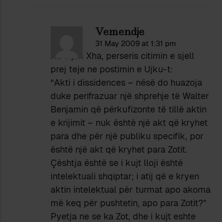
Vemendje
31 May 2009 at 1:31 pm
Ne vijim Xha, perseris citimin e sjell
prej teje ne postimin e Ujku-t:
“Akti i dissidences – nësë do huazoja
duke perifrazuar një shprehje të Walter
Benjamin që përkufizonte të tillë aktin
e krijimit – nuk është një akt që kryhet
para dhe për një publiku specifik, por
është një akt që kryhet para Zotit.
Çështja është se i kujt lloji është
intelektuali shqiptar; i atij që e kryen
aktin intelektual për turmat apo akoma
më keq për pushtetin, apo para Zotit?”
Pyetja ne se ka Zot, dhe i kujt eshte