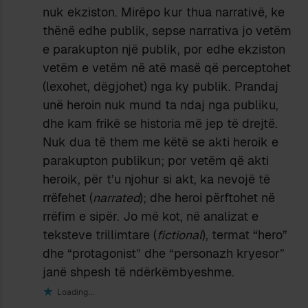
nuk ekziston. Mirëpo kur thua narrativë, ke
thënë edhe publik, sepse narrativa jo vetëm
e parakupton një publik, por edhe ekziston
vetëm e vetëm në atë masë që perceptohet
(lexohet, dëgjohet) nga ky publik. Prandaj
unë heroin nuk mund ta ndaj nga publiku,
dhe kam frikë se historia më jep të drejtë.
Nuk dua të them me këtë se akti heroik e
parakupton publikun; por vetëm që akti
heroik, për t’u njohur si akt, ka nevojë të
rrëfehet (
narrated
); dhe heroi përftohet në
rrëfim e sipër. Jo më kot, në analizat e
teksteve trillimtare (
fictional
), termat “hero”
dhe “protagonist” dhe “personazh kryesor”
janë shpesh të ndërkëmbyeshme.
Loading...