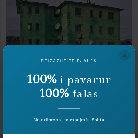
×
PEIZAZHE TË FJALËS
100%
i pavarur
Totalitarizëm
Visar Zhiti
100%
falas
FJALA E MOHUAR
32 KOMENTE
Na ndihmoni ta mbajmë kështu
toilet or too late