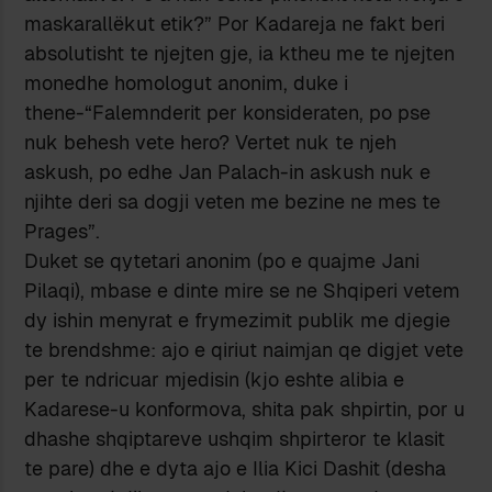
maskarallëkut etik?” Por Kadareja ne fakt beri
absolutisht te njejten gje, ia ktheu me te njejten
monedhe homologut anonim, duke i
thene-“Falemnderit per konsideraten, po pse
nuk behesh vete hero? Vertet nuk te njeh
askush, po edhe Jan Palach-in askush nuk e
njihte deri sa dogji veten me bezine ne mes te
Prages”.
Duket se qytetari anonim (po e quajme Jani
Pilaqi), mbase e dinte mire se ne Shqiperi vetem
dy ishin menyrat e frymezimit publik me djegie
te brendshme: ajo e qiriut naimjan qe digjet vete
per te ndricuar mjedisin (kjo eshte alibia e
Kadarese-u konformova, shita pak shpirtin, por u
dhashe shqiptareve ushqim shpirteror te klasit
te pare) dhe e dyta ajo e Ilia Kici Dashit (desha