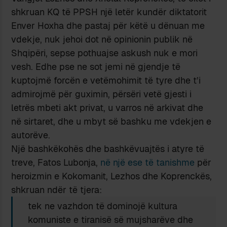
shkruan KQ të PPSH një letër kundër diktatorit
Enver Hoxha dhe pastaj për këtë u dënuan me
vdekje, nuk jehoi dot në opinionin publik në
Shqipëri, sepse pothuajse askush nuk e mori
vesh. Edhe pse ne sot jemi në gjendje të
kuptojmë forcën e vetëmohimit të tyre dhe t’i
admirojmë për guximin, përsëri vetë gjesti i
letrës mbeti akt privat, u varros në arkivat dhe
në sirtaret, dhe u mbyt së bashku me vdekjen e
autorëve.
Një bashkëkohës dhe bashkëvuajtës i atyre të
treve, Fatos Lubonja,
në një ese të tanishme
për
heroizmin e Kokomanit, Lezhos dhe Koprenckës,
shkruan ndër të tjera:
tek ne vazhdon të dominojë kultura
komuniste e tiranisë së mujsharëve dhe