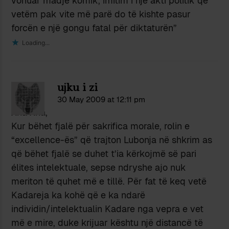
vonuar madje komik, imitim i një akti politik që
vetëm pak vite më parë do të kishte pasur
forcën e një gongu fatal për diktaturën”
Loading...
ujku i zi
30 May 2009 at 12:11 pm
Xha Xha,
Kur bëhet fjalë për sakrifica morale, rolin e
“excellence-ës” që trajton Lubonja në shkrim as
që bëhet fjalë se duhet t’ia kërkojmë së pari
élites intelektuale, sepse ndryshe ajo nuk
meriton të quhet më e tillë. Për fat të keq vetë
Kadareja ka kohë që e ka ndarë
individin/intelektualin Kadare nga vepra e vet
më e mire, duke krijuar kështu një distancë të