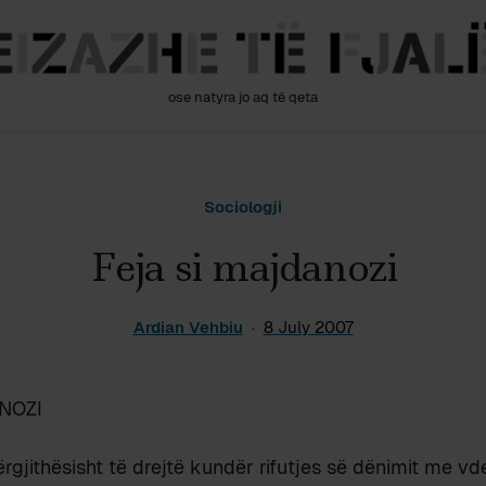
ose natyra jo aq të qeta
Sociologji
Feja si majdanozi
Ardian Vehbiu
8 July 2007
NOZI
ërgjithësisht të drejtë kundër rifutjes së dënimit me vd