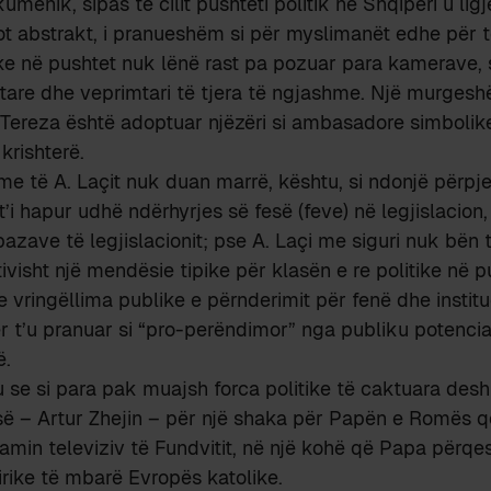
menik, sipas të cilit pushteti politik në Shqipëri u lig
Zot abstrakt, i pranueshëm si për myslimanët edhe për të
tike në pushtet nuk lënë rast pa pozuar para kamerave,
fetare dhe veprimtari të tjera të ngjashme. Një murgesh
 Tereza është adoptuar njëzëri si ambasadore simbolike
krishterë.
me të A. Laçit nuk duan marrë, kështu, si ndonjë përpj
i hapur udhë ndërhyrjes së fesë (feve) në legjislacion
azave të legjislacionit; pse A. Laçi me siguri nuk bën t
tivisht një mendësie tipike për klasën e re politike në 
se vringëllima publike e përnderimit për fenë dhe instit
r t’u pranuar si “pro-perëndimor” nga publiku potenci
ë.
 se si para pak muajsh forca politike të caktuara desh
së – Artur Zhejin – për një shaka për Papën e Romës që
amin televiziv të Fundvitit, në një kohë që Papa përqes
irike të mbarë Evropës katolike.