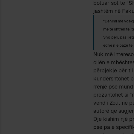
botuar sot te “S
jashtëm në Fakult
“Dënimi me vdekje
më të shtrenjtë,
Shqipëri, pasi jet
edhe një bazë të 
Nuk më interesojn
cilën e mbështes)
përpjekje për t’
kundërshtohet pa
rrënjë pse mund 
prezantohet si “
vend i Zotit në p
autorë që sugjer
Dje kishim një pr
pse pa e specifi