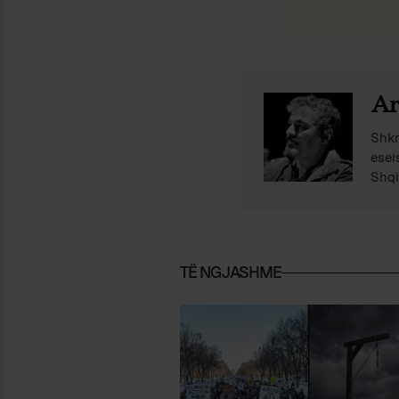
Ar
Shkr
esei
Shqi
TË NGJASHME