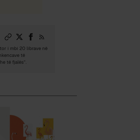
tor i mbi 20 librave në
Shkencave të
e të fjalës”.