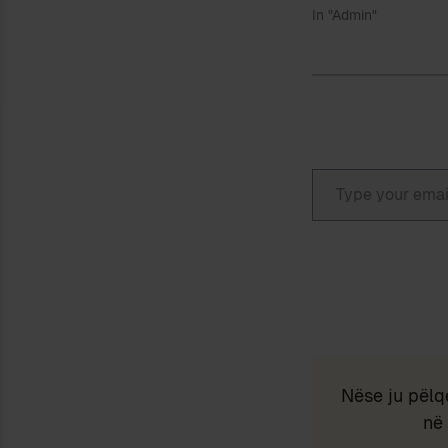
In "Admin"
Type your email…
Nëse ju pëlq
në 