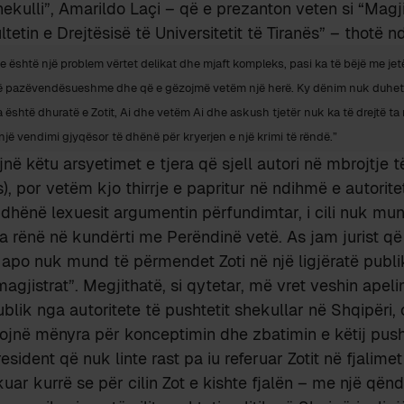
hekulli”, Amarildo Laçi – që e prezanton veten si “Magj
etin e Drejtësisë të Universitetit të Tiranës” – thotë nd
 është një problem vërtet delikat dhe mjaft kompleks, pasi ka të bëjë me jetë
 të pazëvendësueshme dhe që e gëzojmë vetëm një herë. Ky dënim nuk duhet 
a është dhuratë e Zotit, Ai dhe vetëm Ai dhe askush tjetër nuk ka të drejtë ta 
një vendimi gjyqësor të dhënë për kryerjen e një krimi të rëndë.”
ë këtu arsyetimet e tjera që sjell autori në mbrojtje të
, por vetëm kjo thirrje e papritur në ndihmë e autoriteti
i dhënë lexuesit argumentin përfundimtar, i cili nuk mu
 rënë në kundërti me Perëndinë vetë. As jam jurist që
apo nuk mund të përmendet Zoti në një ligjëratë publik
magjistrat”. Megjithatë, si qytetar, më vret veshin apel
ublik nga autoritete të pushtetit shekullar në Shqipëri, 
ojnë mënyra për konceptimin dhe zbatimin e këtij pusht
esident që nuk linte rast pa iu referuar Zotit në fjalime
kuar kurrë se për cilin Zot e kishte fjalën – me një qën