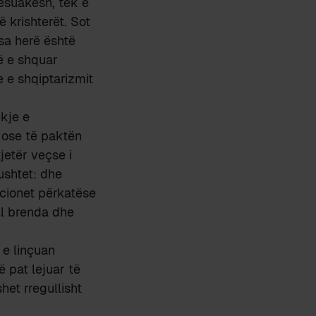
jësuakësh, tek e
 krishterët. Sot
 sa herë është
ë e shquar
 e shqiptarizmit
ekje e
, ose të paktën
jetër veçse i
pushtet: dhe
ucionet përkatëse
al brenda dhe
 e linçuan
 pat lejuar të
het rregullisht