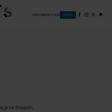
ARKIVI
MERR PJESË
DHURO
ekje në Shqipëri,