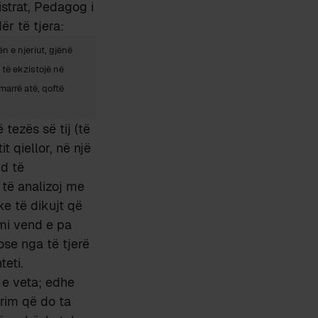
istrat, Pedagog i
ër të tjera:
n e njeriut, gjënë
të ekzistojë në
marrë atë, qoftë
 tezës së tij (të
t qiellor, në një
nd të
 të analizoj me
e të dikujt që
imi vend e pa
ose nga të tjerë
eti.
t e veta; edhe
drim që do ta