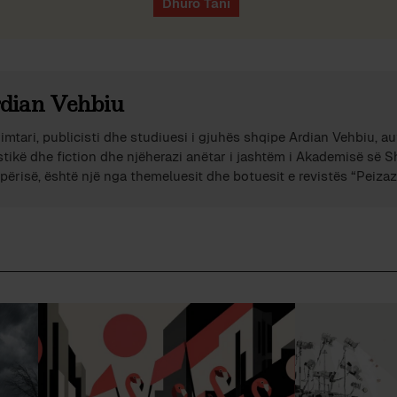
dian Vehbiu
imtari, publicisti dhe studiuesi i gjuhës shqipe Ardian Vehbiu, au
stikë dhe fiction dhe njëherazi anëtar i jashtëm i Akademisë së 
përisë, është një nga themeluesit dhe botuesit e revistës “Peizazh