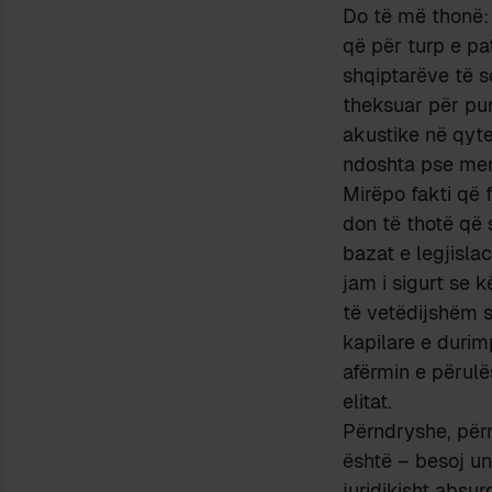
Do të më thonë: 
që për turp e pa
shqiptarëve të s
theksuar për pun
akustike në qyt
ndoshta pse men
Mirëpo fakti që 
don të thotë që 
bazat e legjislac
jam i sigurt se 
të vetëdijshëm s
kapilare e durim
afërmin e përulë
elitat.
Përndryshe, përm
është – besoj un
juridikisht absur