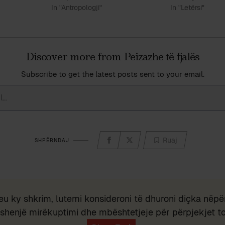
In "Antropologji"
In "Letërsi"
Discover more from Peizazhe të fjalës
Subscribe to get the latest posts sent to your email.
Ruaj
SHPËRNDAJ
eu ky shkrim, lutemi konsideroni të dhuroni diçka nëpër
shenjë mirëkuptimi dhe mbështetjeje për përpjekjet t