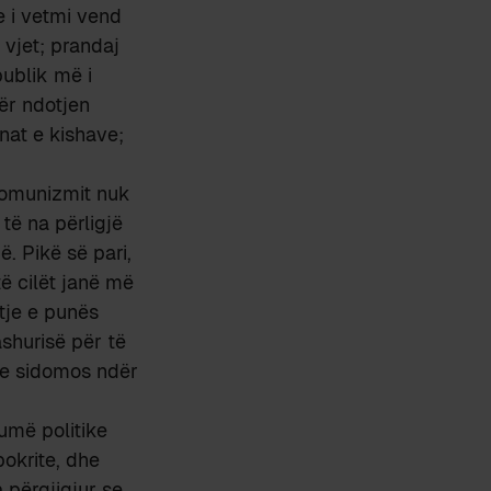
e i vetmi vend
 vjet; prandaj
publik më i
ër ndotjen
at e kishave;
 komunizmit nuk
të na përligjë
. Pikë së pari,
ë cilët janë më
tje e punës
ashurisë për të
, e sidomos ndër
umë politike
okrite, dhe
a përgjigjur se