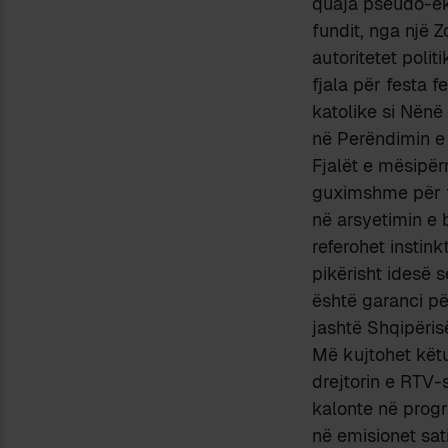
quaja pseudo-eku
fundit, nga një 
autoritetet poli
fjala për festa 
katolike si Nënë
në Perëndimin e 
Fjalët e mësipër
guximshme për t’
në arsyetimin e b
referohet instink
pikërisht idesë 
është garanci pë
jashtë Shqipëris
Më kujtohet këtu
drejtorin e RTV-
kalonte në progr
në emisionet sat