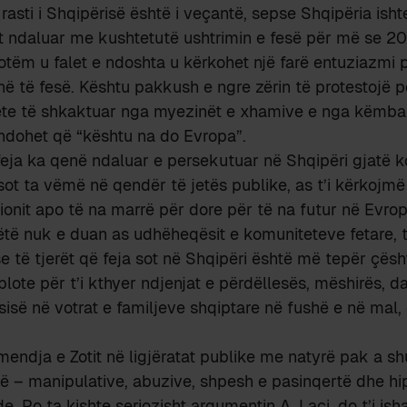
rasti i Shqipërisë është i veçantë, sepse Shqipëria isht
t ndaluar me kushtetutë ushtrimin e fesë për më se 20
otëm u falet e ndoshta u kërkohet një farë entuziazmi 
ë të fesë. Kështu pakkush e ngre zërin të protestojë p
ete të shkaktuar nga myezinët e xhamive e nga këmban
dohet që “kështu na do Evropa”.
feja ka qenë ndaluar e persekutuar në Shqipëri gjatë
sot ta vëmë në qendër të jetës publike, as t’i kërkojmë 
ionit apo të na marrë për dore për të na futur në Evropë
këtë nuk e duan as udhëheqësit e komuniteteve fetare, t
e të tjerët që feja sot në Shqipëri është më tepër çësh
plote për t’i kthyer ndjenjat e përdëllesës, mëshirës, d
sisë në votrat e familjeve shqiptare në fushë e në mal
endja e Zotit në ligjëratat publike me natyrë pak a sh
ë – manipulative, abuzive, shpesh e pasinqertë dhe hip
de. Po ta kishte seriozisht argumentin A. Laçi, do t’i ish