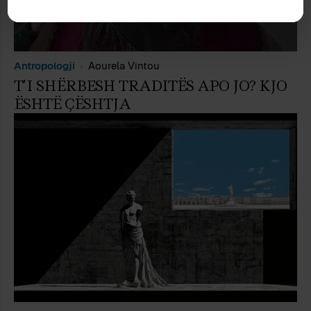
Antropologji
Aourela Vintou
T’I SHËRBESH TRADITËS APO JO? KJO
ËSHTË ÇËSHTJA