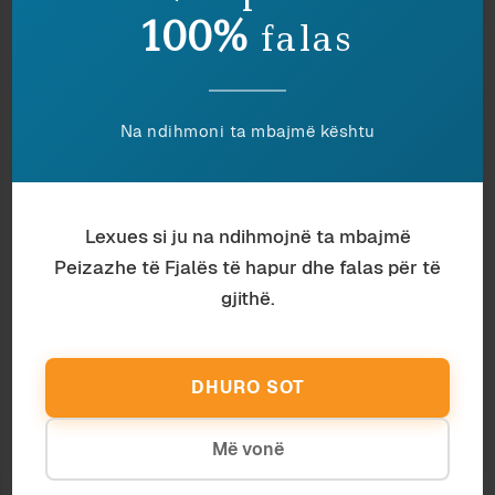
100%
falas
Na ndihmoni ta mbajmë kështu
Antropologji
Ardian Vehbiu
Lexues si ju na ndihmojnë ta mbajmë
TË VRASËSH ME MUZIKË
Peizazhe të Fjalës të hapur dhe falas për të
gjithë.
DHURO SOT
Më vonë