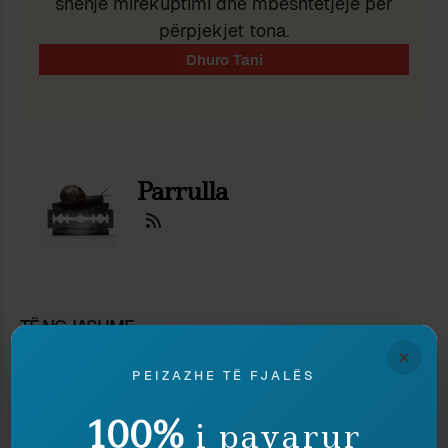
shenjë mirëkuptimi dhe mbështetjeje për
përpjekjet tona.
Ndaj
Ruaj
Parrulla
TË NGJASHME
×
PEIZAZHE TË FJALËS
100%
i pavarur