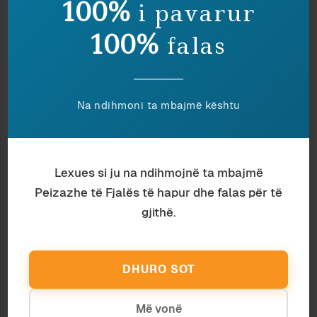
100%
i pavarur
100%
falas
Antropologji
February 2026
Na ndihmoni ta mbajmë kështu
THASHETHEMET, PROVERBAT,
HETEROGLOSIA
Lexues si ju na ndihmojnë ta mbajmë
Peizazhe të Fjalës të hapur dhe falas për të
gjithë.
DHURO SOT
Më vonë