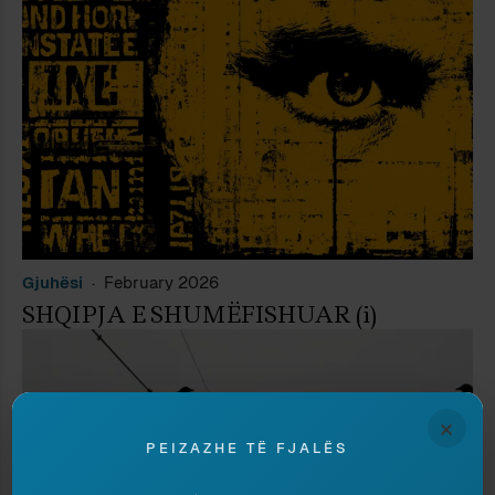
Gjuhësi
February 2026
SHQIPJA E SHUMËFISHUAR (i)
×
PEIZAZHE TË FJALËS