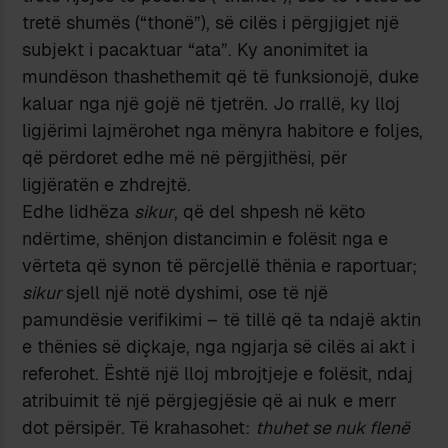
tretë shumës (“thonë”), së cilës i përgjigjet një
subjekt i pacaktuar “ata”. Ky anonimitet ia
mundëson thashethemit që të funksionojë, duke
kaluar nga një gojë në tjetrën. Jo rrallë, ky lloj
ligjërimi lajmërohet nga mënyra habitore e foljes,
që përdoret edhe më në përgjithësi, për
ligjëratën e zhdrejtë.
Edhe lidhëza
sikur
, që del shpesh në këto
ndërtime, shënjon distancimin e folësit nga e
vërteta që synon të përcjellë thënia e raportuar;
sikur
sjell një notë dyshimi, ose të një
pamundësie verifikimi – të tillë që ta ndajë aktin
e thënies së diçkaje, nga ngjarja së cilës ai akt i
referohet. Është një lloj mbrojtjeje e folësit, ndaj
atribuimit të një përgjegjësie që ai nuk e merr
dot përsipër. Të krahasohet:
thuhet se nuk flenë