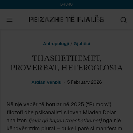
DHURO
Search
Antropologji
/
Gjuhësi
for:
THASHETHEMET,
PROVERBAT, HETEROGLOSIA
Ardian Vehbiu
5 February 2026
Në një vepër të botuar në 2025 (“Rumors”),
filozofi dhe psikanalisti slloven Mladen Dolar
analizon
fjalët që hapen (thashethemet)
nga një
këndvështrim plural – duke i parë si manifestim