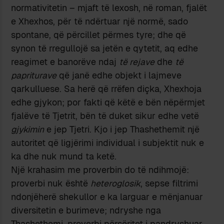
normativitetin – mjaft të lexosh, në roman, fjalët
e Xhexhos, për të ndërtuar një normë, sado
spontane, që përcillet përmes tyre; dhe që
synon të rregullojë sa jetën e qytetit, aq edhe
reagimet e banorëve ndaj
të rejave
dhe
të
papriturave
që janë edhe objekt i lajmeve
qarkulluese. Sa herë që rrëfen diçka, Xhexhoja
edhe gjykon; por fakti që këtë e bën nëpërmjet
fjalëve të Tjetrit, bën të duket sikur edhe vetë
gjykimin
e jep Tjetri. Kjo i jep Thashethemit një
autoritet që ligjërimi individual i subjektit nuk e
ka dhe nuk mund ta ketë.
Një krahasim me proverbin do të ndihmojë:
proverbi nuk është
heteroglosik
, sepse filtrimi
ndonjëherë shekullor e ka larguar e mënjanuar
diversitetin e burimeve; ndryshe nga
Thashethemi, proverbi përsëritet i pandryshuar