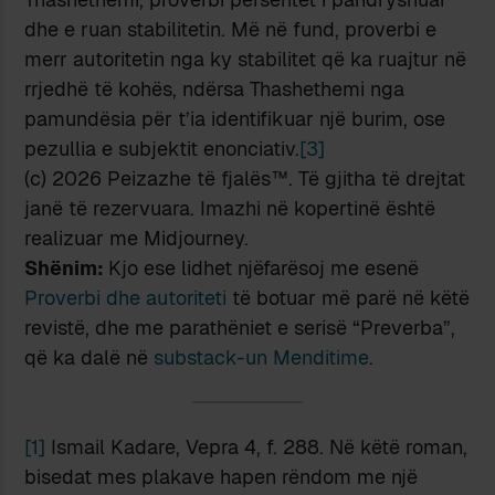
dhe e ruan stabilitetin. Më në fund, proverbi e
merr autoritetin nga ky stabilitet që ka ruajtur në
rrjedhë të kohës, ndërsa Thashethemi nga
pamundësia për t’ia identifikuar një burim, ose
pezullia e subjektit enonciativ.
[3]
(c) 2026 Peizazhe të fjalës™. Të gjitha të drejtat
janë të rezervuara. Imazhi në kopertinë është
realizuar me Midjourney.
Shënim:
Kjo ese lidhet njëfarësoj me esenë
Proverbi dhe autoriteti
të botuar më parë në këtë
revistë, dhe me parathëniet e serisë “Preverba”,
që ka dalë në
substack-un Menditime
.
[1]
Ismail Kadare, Vepra 4, f. 288. Në këtë roman,
bisedat mes plakave hapen rëndom me një