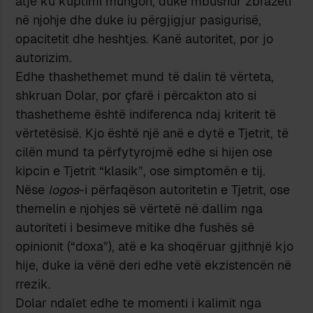
atje ku kuptimi mungon, duke mbushur zbrazëti
në njohje dhe duke iu përgjigjur pasigurisë,
opacitetit dhe heshtjes. Kanë autoritet, por jo
autorizim.
Edhe thashethemet mund të dalin të vërteta,
shkruan Dolar, por çfarë i përcakton ato si
thashetheme është indiferenca ndaj kriterit të
vërtetësisë. Kjo është një anë e dytë e Tjetrit, të
cilën mund ta përfytyrojmë edhe si hijen ose
kipcin e Tjetrit “klasik”, ose simptomën e tij.
Nëse
logos
-i përfaqëson autoritetin e Tjetrit, ose
themelin e njohjes së vërtetë në dallim nga
autoriteti i besimeve mitike dhe fushës së
opinionit (“doxa”), atë e ka shoqëruar gjithnjë kjo
hije, duke ia vënë deri edhe vetë ekzistencën në
rrezik.
Dolar ndalet edhe te momenti i kalimit nga