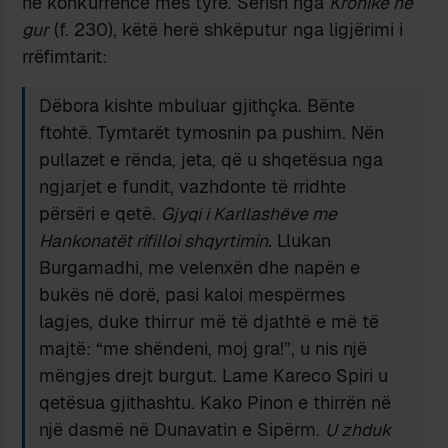
në konkurrencë mes tyre. Sërish nga
Kronikë në
gur
(f. 230), këtë herë shkëputur nga ligjërimi i
rrëfimtarit:
Dëbora kishte mbuluar gjithçka. Bënte
ftohtë. Tymtarët tymosnin pa pushim. Nën
pullazet e rënda, jeta, që u shqetësua nga
ngjarjet e fundit, vazhdonte të rridhte
përsëri e qetë.
Gjyqi i Karllashëve me
Hankonatët rifilloi shqyrtimin.
Llukan
Burgamadhi, me velenxën dhe napën e
bukës në dorë, pasi kaloi mespërmes
lagjes, duke thirrur më të djathtë e më të
majtë: “me shëndeni, moj gra!”, u nis një
mëngjes drejt burgut. Lame Kareco Spiri u
qetësua gjithashtu. Kako Pinon e thirrën në
një dasmë në Dunavatin e Sipërm.
U zhduk