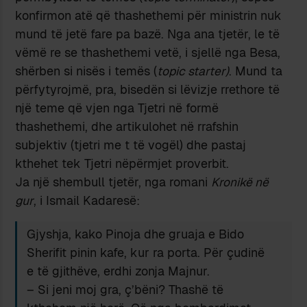
konfirmon atë që thashethemi për ministrin nuk
mund të jetë fare pa bazë. Nga ana tjetër, le të
vëmë re se thashethemi vetë, i sjellë nga Besa,
shërben si nisës i temës (
topic starter)
. Mund ta
përfytyrojmë, pra, bisedën si lëvizje rrethore të
një teme që vjen nga Tjetri në formë
thashethemi, dhe artikulohet në rrafshin
subjektiv (tjetri me t të vogël) dhe pastaj
kthehet tek Tjetri nëpërmjet proverbit.
Ja një shembull tjetër, nga romani
Kronikë në
gur
, i Ismail Kadaresë:
Gjyshja, kako Pinoja dhe gruaja e Bido
Sherifit pinin kafe, kur ra porta. Për çudinë
e të gjithëve, erdhi zonja Majnur.
– Si jeni moj gra, ç’bëni? Thashë të