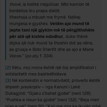
thonë
, ia kishte rregulluar. Mbi kamion të
bordellos iku prapa diellit.
Xhexhoja u mbush me frymë. Ndihej
mungesa e gjyshes.
Vetëm ajo mund të
jepte tani një gjykim më të përgjithshëm
për atë që kishte ndodhur
, duke thënë
diçka që nuk mund ta thoshin dot as nëna,
as gruaja e Bido Sherifit dhe as ajo e Mane
Vocos.” (
po aty,
f. 334).
[2]
Këtu,
moj motra
është një lloj amplifikatori i
solidaritetit mes bashkëfolësve.
[3]
Në kontekstin e normativitetit, proverbi është
shpesh
preskriptiv
– nga Kanuni i Lekë
Dukagjinit: “Gjaku s’bahet gjobë” (neni 128);
“Pushka e nisun ka gjobë” (neni 132); “Beja merr
gjan e vet” (neni 91); “Kali me qira ka lkurën mbë