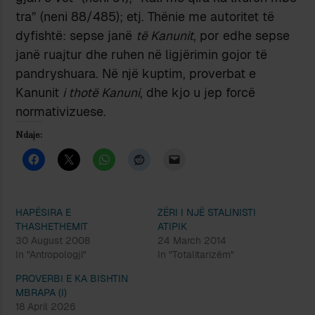
tra” (neni 88/485); etj. Thënie me autoritet të
dyfishtë: sepse janë
të Kanunit
, por edhe sepse
janë ruajtur dhe ruhen në ligjërimin gojor të
pandryshuara. Në një kuptim, proverbat e
Kanunit
i thotë Kanuni
, dhe kjo u jep forcë
normativizuese.
Ndaje:
HAPËSIRA E
ZËRI I NJË STALINISTI
THASHETHEMIT
ATIPIK
30 August 2008
24 March 2014
In "Antropologji"
In "Totalitarizëm"
PROVERBI E KA BISHTIN
MBRAPA (I)
18 April 2026