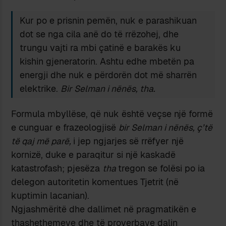
Kur po e prisnin pemën, nuk e parashikuan
dot se nga cila anë do të rrëzohej, dhe
trungu vajti ra mbi çatinë e barakës ku
kishin gjeneratorin. Ashtu edhe mbetën pa
energji dhe nuk e përdorën dot më sharrën
elektrike.
Bir Selman i nënës, tha.
Formula mbyllëse, që nuk është veçse një formë
e cunguar e frazeologjisë
bir Selman i nënës, ç’të
të qaj më parë,
i jep ngjarjes së rrëfyer një
kornizë, duke e paraqitur si një kaskadë
katastrofash; pjesëza
tha
tregon se folësi po ia
delegon autoritetin komentues Tjetrit (në
kuptimin lacanian).
Ngjashmëritë dhe dallimet në pragmatikën e
thashethemeve dhe të proverbave dalin