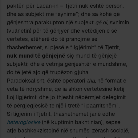
paktën për Lacan-in – Tjetri nuk është person,
dhe as subjekt me “synime”; dhe sa kohë që
gënjeshtra parakupton një subjekt
që di
, synimin
(vullnetin) për të gënjyer dhe vetëdijen e së
vërtetës, atëherë do të pranojmë se
thashethemet, si pjesë e “ligjërimit” të Tjetrit,
nuk mund të gënjejnë
siç mund të gënjejë
subjekti; dhe e vetmja gënjeshtër e mundshme,
do të jetë ajo që trupëzon gjuha.
Paradoksalisht, është operatori
tha,
në format e
veta të ndryshme, që ia shton vërtetësinë këtij
lloj ligjërimi; dhe jo thjesht nëpërmjet delegimit
të përgjegjësisë te një i tretë “i paarritshëm”.
Si ligjërim i Tjetrit, thashethemet janë edhe
heteroglosike
(në kuptimin bakhtinian), sepse
atje bashkekzistojnë një shumësi zërash socialë,