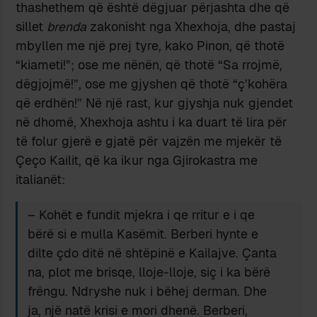
thashethem që është dëgjuar përjashta dhe që
sillet
brenda
zakonisht nga Xhexhoja, dhe pastaj
mbyllen me një prej tyre, kako Pinon, që thotë
“kiameti!”; ose me nënën, që thotë “Sa rrojmë,
dëgjojmë!”, ose me gjyshen që thotë “ç’kohëra
që erdhën!” Në një rast, kur gjyshja nuk gjendet
në dhomë, Xhexhoja ashtu i ka duart të lira për
të folur gjerë e gjatë për vajzën me mjekër të
Çeço Kailit, që ka ikur nga Gjirokastra me
italianët:
– Kohët e fundit mjekra i qe rritur e i qe
bërë si e mulla Kasëmit. Berberi hynte e
dilte çdo ditë në shtëpinë e Kailajve. Çanta
na, plot me brisqe, lloje-lloje, siç i ka bërë
frëngu. Ndryshe nuk i bëhej derman. Dhe
ja, një natë krisi e mori dhenë. Berberi,