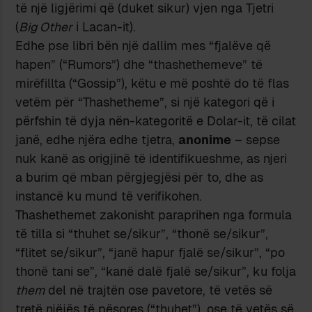
të një ligjërimi që (duket sikur) vjen nga Tjetri
(
Big Other
i Lacan-it).
Edhe pse libri bën një dallim mes “fjalëve që
hapen” (“Rumors”) dhe “thashethemeve” të
mirëfillta (“Gossip”), këtu e më poshtë do të flas
vetëm për “Thashetheme”, si një kategori që i
përfshin të dyja nën-kategoritë e Dolar-it, të cilat
janë, edhe njëra edhe tjetra,
anonime
– sepse
nuk kanë as origjinë të identifikueshme, as njeri
a burim që mban përgjegjësi për to, dhe as
instancë ku mund të verifikohen.
Thashethemet zakonisht paraprihen nga formula
të tilla si “thuhet se/sikur”, “thonë se/sikur”,
“flitet se/sikur”, “janë hapur fjalë se/sikur”, “po
thonë tani se”, “kanë dalë fjalë se/sikur”, ku folja
them
del në trajtën ose pavetore, të vetës së
tretë njëjës të pësores (“thuhet”), ose të vetës së