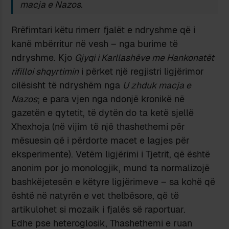
macja e Nazos.
Rrëfimtari këtu rimerr fjalët e ndryshme që i
kanë mbërritur në vesh – nga burime të
ndryshme. Kjo
Gjyqi i Karllashëve me Hankonatët
rifilloi shqyrtimin
i përket një regjistri ligjërimor
cilësisht të ndryshëm nga
U zhduk macja e
Nazos
; e para vjen nga ndonjë kronikë në
gazetën e qytetit, të dytën do ta ketë sjellë
Xhexhoja (në vijim të një thashethemi për
mësuesin që i përdorte macet e lagjes për
eksperimente). Vetëm ligjërimi i Tjetrit, që është
anonim por jo monologjik, mund ta normalizojë
bashkëjetesën e këtyre ligjërimeve – sa kohë që
është në natyrën e vet thelbësore, që të
artikulohet si mozaik i fjalës së raportuar.
Edhe pse heteroglosik, Thashethemi e ruan