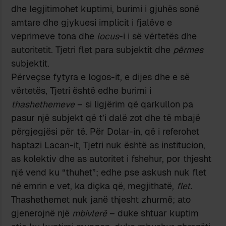
dhe legjitimohet kuptimi, burimi i gjuhës sonë
amtare dhe gjykuesi implicit i fjalëve e
veprimeve tona dhe
locus
-i i së vërtetës dhe
autoritetit. Tjetri flet para subjektit dhe
përmes
subjektit.
Përveçse fytyra e logos-it, e dijes dhe e së
vërtetës, Tjetri është edhe burimi i
thashethemeve
– si ligjërim që qarkullon pa
pasur një subjekt që t’i dalë zot dhe të mbajë
përgjegjësi për të. Për Dolar-in, që i referohet
haptazi Lacan-it, Tjetri nuk është as institucion,
as kolektiv dhe as autoritet i fshehur, por thjesht
një vend ku “thuhet”; edhe pse askush nuk flet
në emrin e vet, ka diçka që, megjithatë,
flet.
Thashethemet nuk janë thjesht zhurmë; ato
gjenerojnë një
mbivlerë
– duke shtuar kuptim