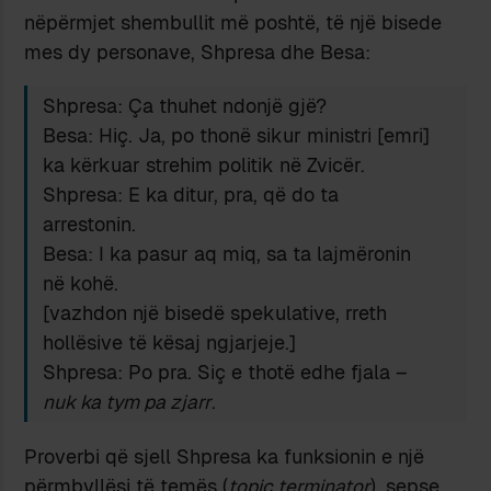
nëpërmjet shembullit më poshtë, të një bisede
mes dy personave, Shpresa dhe Besa:
Shpresa: Ça thuhet ndonjë gjë?
Besa: Hiç. Ja, po thonë sikur ministri [emri]
ka kërkuar strehim politik në Zvicër.
Shpresa: E ka ditur, pra, që do ta
arrestonin.
Besa: I ka pasur aq miq, sa ta lajmëronin
në kohë.
[vazhdon një bisedë spekulative, rreth
hollësive të kësaj ngjarjeje.]
Shpresa: Po pra. Siç e thotë edhe fjala –
nuk ka tym pa zjarr
.
Proverbi që sjell Shpresa ka funksionin e një
përmbyllësi të temës (
topic terminator
), sepse