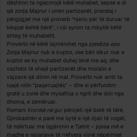
dëshiron ta ngacmojë këtë muhabet, sepse e di
që zonja Majnur i urren partizanët, prandaj i
përgjigjet me një proverb “njeriu për të duruar të
këqijat është bërë”, i cili synon ta mbyllë këtë
shteg të muhabetit.
Proverbi në këtë lajmërohet nga pjesëza
epo
.
Zonja Majnur nuk e kuptoi, ose bëri sikur nuk e
kuptoi se ky muhabet duhej lënë me aq, dhe
vazhdoi të shajë partizanët dhe moralin e
vajzave që dilnin në mal. Proverbi nuk arriti ta
luajë rolin “paqeruajtës” – dhe si përfundim
gratë u zunë dhe mysafirja u ngrit dhe doli nga
dhoma, e zemëruar.
Romani
Kronikë në gur
përcjell një botë të tërë,
Gjirokastrën e parë me sytë e një djali të vogël,
të ndërtuar me ligjërimin e Tjetrit – pjesa më e
madhe e ngjarjeve të rrëfyera vijnë nëpërmjet