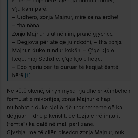
kthehem një herë. Që nga bombardimet,
s’ju kam parë.
– Urdhëro, zonja Majnur, mirë se na erdhe!
– tha nëna.
Zonja Majnur u ul në nim, pranë gjyshes.
– Dëgjova për atë që ju ndodhi, – tha zonja
Majnur, duke tundur kokën. – Ç’qe kjo e
keqe, moj Selfixhe, ç’qe kjo e keqe.
– Epo njeriu për të duruar të këqijat është
bërë.
[1]
Në këtë skenë, si hyn mysafirja dhe shkëmbehen
formulat e mikpritjes, zonja Majnur e hap
muhabetin duke sjellë një thashetheme që ka
dëgjuar – dhe pikërisht, që tezja e rrëfimtarit
(“emta”) ka dalë në mal, partizane.
Gjyshja, me të cilën bisedon zonja Majnur, nuk