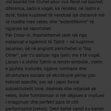
më bashkë
me
thuhet sikur nuk flenë më bashkë
;
diferenca, sado e vogël, ka rëndësi; në rastin e
dytë, folësi kujdeset të vendosë një distancë më
të madhe mes vetes, dhe “autentifikimit” të
ngjarjes që raportohet.
Për Dolar-in, thashethemet janë një nga
instancat e ligjërimit të Tjetrit – në kuptimin
lacanian, që në anglisht përkthehet si “big
Other”, për t’u dalluar nga tjetri, me
t
të vogël.
Lacan-i e shihte Tjetrin si rendin simbolik, rrjetin
e gjuhës, kulturës, ligjeve, normave dhe
strukturave sociale që ekzistojnë përtej çdo
individi specifik, por që i japin formë
subjektivitetit tonë, dëshirës dhe ndjesisë së
vetes, duke funksionuar si një
dëgjues
a
vrojtues
i imagjinuar dhe perfekt para të cilit
performojmë (veten). Tjetri është vendi ku banon