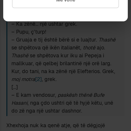
sikur nuk e kisha mendjen. Sa herë që
përmendej emri i Bufe Hasanit, gjyshja
kishte kujdes që të mos e dëgjoja.
– Ka zënë… një ushtar grek.
– Pupu, ç’turp!
– Gruaja e tij është bërë si e luajtur.
Thashë
se shpëtova që ikën italianët,
thotë
ajo.
Thashë
se shpëtova kur iku ai Pepeja i
mallkuar, që qelbej brilantinë një orë larg.
Kur, do tani, na ka zënë një Elefterios. Grek,
moj motra
[2]
, grek.
[…]
– E kam vendosur,
paskësh thënë Bufe
Hasani
, nga çdo ushtri që të hyjë këtu, unë
do zë nga një ushtar dashnor.
Xhexhoja nuk ka qenë atje, që të dëgjojë