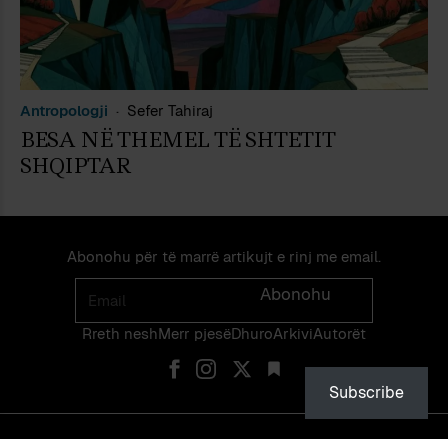
Antropologji
Sefer Tahiraj
BESA NË THEMEL TË SHTETIT
SHQIPTAR
Abonohu për të marrë artikujt e rinj me email.
Email
Abonohu
Rreth nesh
Merr pjes​​ë​
Dhuro
Arkivi
Autorët
Subscribe