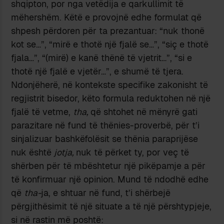
shqipton, por nga vetëdija e qarkullimit të
mëhershëm. Këtë e provojnë edhe formulat që
shpesh përdoren për ta prezantuar: “nuk thonë
kot se…”, “mirë e thotë një fjalë se…”, “siç e thotë
fjala…”, “(mirë) e kanë thënë të vjetrit…”, “si e
thotë një fjalë e vjetër…”, e shumë të tjera.
Ndonjëherë, në kontekste specifike zakonisht të
regjistrit bisedor, këto formula reduktohen në një
fjalë të vetme,
tha,
që shtohet në mënyrë gati
parazitare në fund të thënies-proverbë, për t’i
sinjalizuar bashkëfolësit se thënia paraprijëse
nuk është
jotja,
nuk të përket ty, por veç të
shërben për të mbështetur një pikëpamje a për
të konfirmuar një opinion. Mund të ndodhë edhe
që
tha-
ja, e shtuar në fund, t’i shërbejë
përgjithësimit të një situate a të një përshtypjeje,
si në rastin më poshtë: