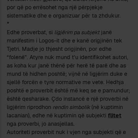
por që po errësohet nga një përpjekje
sistematike dhe e organizuar për ta zhdukur.
*
Edhe proverbat, si
ligjërim pa subjekt
janë
manifestim i Logos-it dhe e kanë origjinën tek
Tjetri. Madje jo thjesht origjinën, por edhe
“folenë”. Atyre nuk mund t’u identifikohet autori,
as koha kur janë thënë për herë të parë dhe as
mund të hidhen poshtë; vijnë në ligjërim duke e
sjellë forcën e tyre normative me vete. Hedhja
poshtë e proverbit është më keq se e pamundur;
është qesharake. Çdo instancë e një proverbi në
ligjërim riprodhon
rendin simbolik
(në kuptimin
lacanian), edhe në kuptimin që subjekti
flitet
nga proverbi, jo anasjellas.
Autoriteti proverbit nuk i vjen nga subjekti që e