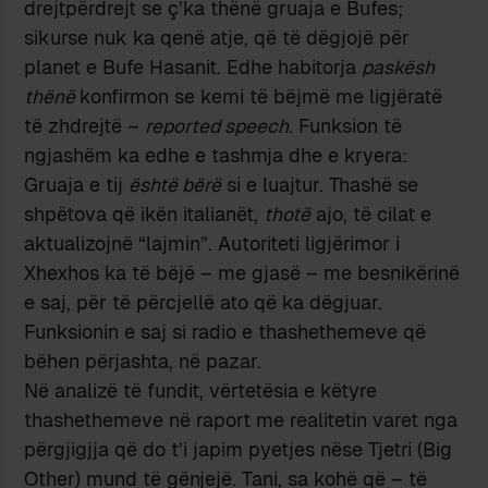
drejtpërdrejt se ç’ka thënë gruaja e Bufes;
sikurse nuk ka qenë atje, që të dëgjojë për
planet e Bufe Hasanit. Edhe habitorja
paskësh
thënë
konfirmon se kemi të bëjmë me ligjëratë
të zhdrejtë –
reported speech
. Funksion të
ngjashëm ka edhe e tashmja dhe e kryera:
Gruaja e tij
është bërë
si e luajtur. Thashë se
shpëtova që ikën italianët,
thotë
ajo, të cilat e
aktualizojnë “lajmin”. Autoriteti ligjërimor i
Xhexhos ka të bëjë – me gjasë – me besnikërinë
e saj, për të përcjellë ato që ka dëgjuar.
Funksionin e saj si radio e thashethemeve që
bëhen përjashta, në pazar.
Në analizë të fundit, vërtetësia e këtyre
thashethemeve në raport me realitetin varet nga
përgjigjja që do t’i japim pyetjes nëse Tjetri (Big
Other) mund të gënjejë. Tani, sa kohë që – të