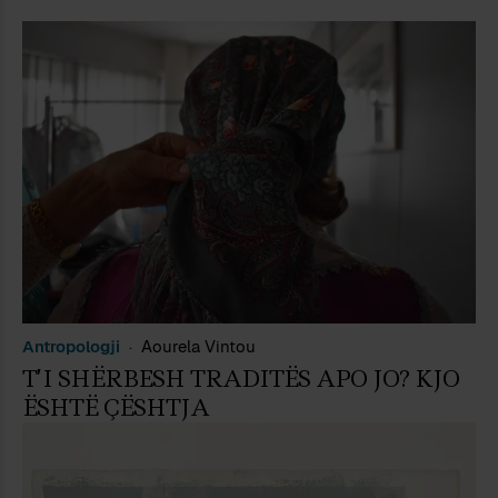
Antropologji
Aourela Vintou
T’I SHËRBESH TRADITËS APO JO? KJO
ËSHTË ÇËSHTJA