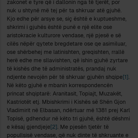
zakonet e tyre që i dallonin nga të tjerët, por
nuk u shtynë më tej për ta shkruar atë gjuhë.
Kjo edhe për arsye se, siç është e kuptueshme,
shkrimi i gjuhës është punë e një elite ose
aristokracie kulturore vendase, një pjesë e së
cilës nëpër qytete bregdetare ose qe asimiluar,
ose shërbehej me latinishten, greqishten, rrallë
herë edhe me sllavishten, që ishin gjuhë zyrtare
të kishës dhe të administratës, prandaj nuk
ndjente nevojën për të shkruar gjuhën shqipe
[1]
.
Në këto gjuhë e mbanin korrespondencën
princat shqiptarë: Aranitasit, Topiajt, Muzakët,
Kastriotët etj. Mbishkrimi i Kishës së Shën Gjon
Vladimirit në Elbasan, ndërtuar më 1381 prej Karl
Topisë, gdhendur në këto tri gjuhë, është dëshmi
e kësaj gjendjeje
[2]
. Me pjesën tjetër të
popullsisë vendase, që nuk dinte të shkruante e