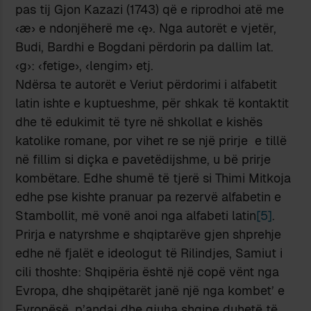
pas tij Gjon Kazazi (1743) që e riprodhoi atë me
‹æ› e ndonjëherë me ‹ę›. Nga autorët e vjetër,
Budi, Bardhi e Bogdani përdorin pa dallim lat.
‹g›: ‹fetige›, ‹lengim› etj.
Ndërsa te autorët e Veriut përdorimi i alfabetit
latin ishte e kuptueshme, për shkak të kontaktit
dhe të edukimit të tyre në shkollat e kishës
katolike romane, por vihet re se një prirje e tillë
në fillim si diçka e pavetëdijshme, u bë prirje
kombëtare. Edhe shumë të tjerë si Thimi Mitkoja
edhe pse kishte pranuar pa rezervë alfabetin e
Stambollit, më vonë anoi nga alfabeti latin
[5]
.
Prirja e natyrshme e shqiptarëve gjen shprehje
edhe në fjalët e ideologut të Rilindjes, Samiut i
cili thoshte: Shqipëria është një copë vënt nga
Evropa, dhe shqipëtarët janë një nga kombet’ e
Evropësë, p’andaj dhe gjuha shqipe duhetë të