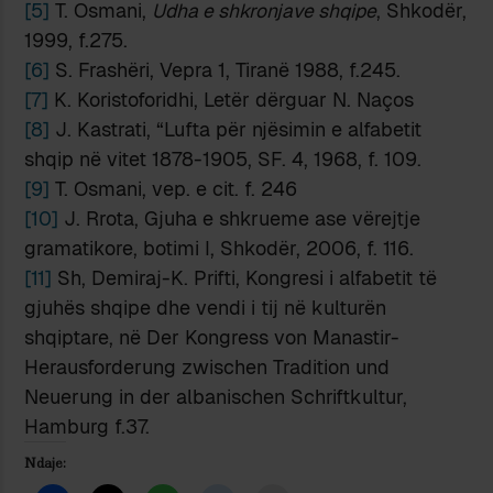
[5]
T. Osmani,
Udha e shkronjave shqipe
, Shkodër,
1999, f.275.
[6]
S. Frashëri, Vepra 1, Tiranë 1988, f.245.
[7]
K. Koristoforidhi, Letër dërguar N. Naços
[8]
J. Kastrati, “Lufta për njësimin e alfabetit
shqip në vitet 1878-1905, SF. 4, 1968, f. 109.
[9]
T. Osmani, vep. e cit. f. 246
[10]
J. Rrota, Gjuha e shkrueme ase vërejtje
gramatikore, botimi I, Shkodër, 2006, f. 116.
[11]
Sh, Demiraj-K. Prifti, Kongresi i alfabetit të
gjuhës shqipe dhe vendi i tij në kulturën
shqiptare, në Der Kongress von Manastir-
Herausforderung zwischen Tradition und
Neuerung in der albanischen Schriftkultur,
Hamburg f.37.
Ndaje: