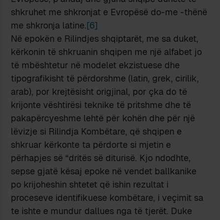
shkruhet me shkronjat e Evropësë do-me -thënë
me shkronja latine.
[6]
Në epokën e Rilindjes shqiptarët, me sa duket,
kërkonin të shkruanin shqipen me një alfabet jo
të mbështetur në modelet ekzistuese dhe
tipografikisht të përdorshme (latin, grek, cirilik,
arab), por krejtësisht origjinal, por çka do të
krijonte vështirësi teknike të pritshme dhe të
pakapërcyeshme lehtë për kohën dhe për një
lëvizje si Rilindja Kombëtare, që shqipen e
shkruar kërkonte ta përdorte si mjetin e
përhapjes së “dritës së diturisë. Kjo ndodhte,
sepse gjatë kësaj epoke në vendet ballkanike
po krijoheshin shtetet që ishin rezultat i
proceseve identifikuese kombëtare, i veçimit sa
te ishte e mundur dallues nga të tjerët. Duke