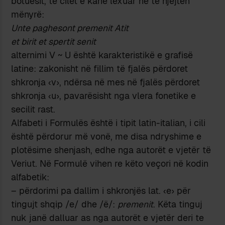
botuesit, të cilët e kanë lexuar në të njëjtën
mënyrë:
Unte paghesont premenit Atit
et birit et spertit senit
alternimi V ~ U është karakteristikë e grafisë
latine: zakonisht në fillim të fjalës përdoret
shkronja ‹v›, ndërsa në mes në fjalës përdoret
shkronja ‹u›, pavarësisht nga vlera fonetike e
secilit rast.
Alfabeti i Formulës është i tipit latin-italian, i cili
është përdorur më vonë, me disa ndryshime e
plotësime shenjash, edhe nga autorët e vjetër të
Veriut. Në Formulë vihen re këto veçori në kodin
alfabetik:
– përdorimi pa dallim i shkronjës lat. ‹e› për
tingujt shqip /e/ dhe /ë/:
premenit
. Këta tinguj
nuk janë dalluar as nga autorët e vjetër deri te