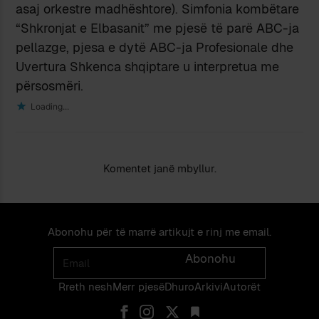
asaj orkestre madhështore). Simfonia kombëtare
“Shkronjat e Elbasanit” me pjesë të parë ABC-ja
pellazge, pjesa e dytë ABC-ja Profesionale dhe
Uvertura Shkenca shqiptare u interpretua me
përsosmëri.
Loading...
Komentet janë mbyllur.
Abonohu për të marrë artikujt e rinj me email.
Email
Abonohu
Rreth nesh
Merr pjes​​ë​
Dhuro
Arkivi
Autorët