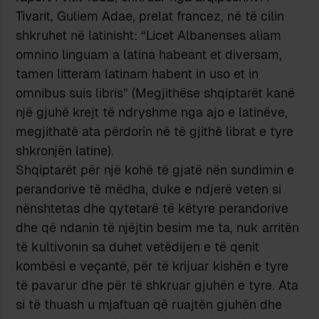
Tivarit, Guliem Adae, prelat francez, në të cilin
shkruhet në latinisht: “Licet Albanenses aliam
omnino linguam a latina habeant et diversam,
tamen litteram latinam habent in uso et in
omnibus suis libris” (Megjithëse shqiptarët kanë
një gjuhë krejt të ndryshme nga ajo e latinëve,
megjithatë ata përdorin në të gjithë librat e tyre
shkronjën latine).
Shqiptarët për një kohë të gjatë nën sundimin e
perandorive të mëdha, duke e ndjerë veten si
nënshtetas dhe qytetarë të këtyre perandorive
dhe që ndanin të njëjtin besim me ta, nuk arritën
të kultivonin sa duhet vetëdijen e të qenit
kombësi e veçantë, për të krijuar kishën e tyre
të pavarur dhe për të shkruar gjuhën e tyre. Ata
si të thuash u mjaftuan që ruajtën gjuhën dhe