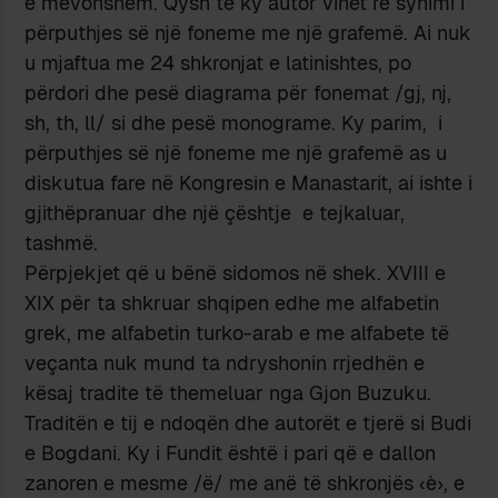
e mëvonshëm. Qysh te ky autor vihet re synimi i
përputhjes së një foneme me një grafemë. Ai nuk
u mjaftua me 24 shkronjat e latinishtes, po
përdori dhe pesë diagrama për fonemat /gj, nj,
sh, th, ll/ si dhe pesë monograme. Ky parim, i
përputhjes së një foneme me një grafemë as u
diskutua fare në Kongresin e Manastarit, ai ishte i
gjithëpranuar dhe një çështje e tejkaluar,
tashmë.
Përpjekjet që u bënë sidomos në shek. XVIII e
XIX për ta shkruar shqipen edhe me alfabetin
grek, me alfabetin turko-arab e me alfabete të
veçanta nuk mund ta ndryshonin rrjedhën e
kësaj tradite të themeluar nga Gjon Buzuku.
Traditën e tij e ndoqën dhe autorët e tjerë si Budi
e Bogdani. Ky i Fundit është i pari që e dallon
zanoren e mesme /ë/ me anë të shkronjës ‹è›, e