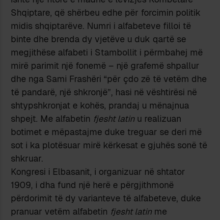
Shqiptare, që shërbeu edhe për forcimin politik
midis shqiptarëve. Numri i alfabeteve filloi të
binte dhe brenda dy vjetëve u duk qartë se
megjithëse alfabeti i Stambollit i përmbahej më
mirë parimit një fonemë – një grafemë shpallur
dhe nga Sami Frashëri “për çdo zë të vetëm dhe
të pandarë, një shkronjë”, hasi në vështirësi në
shtypshkronjat e kohës, prandaj u mënajnua
shpejt. Me alfabetin
fjesht latin
u realizuan
botimet e mëpastajme duke treguar se deri më
sot i ka plotësuar mirë kërkesat e gjuhës sonë të
shkruar.
Kongresi i Elbasanit, i organizuar në shtator
1909, i dha fund një herë e përgjithmonë
përdorimit të dy varianteve të alfabeteve, duke
pranuar vetëm alfabetin
fjesht latin
me