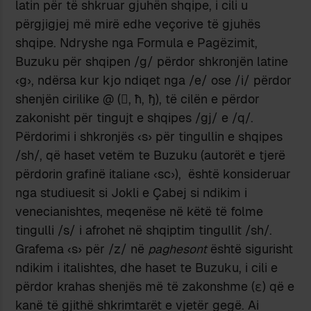
latin për të shkruar gjuhën shqipe, i cili u
përgjigjej më mirë edhe veçorive të gjuhës
shqipe. Ndryshe nga Formula e Pagëzimit,
Buzuku për shqipen /g/ përdor shkronjën latine
‹g›, ndërsa kur kjo ndiqet nga /e/ ose /i/ përdor
shenjën cirilike @ (, ћ, ђ), të cilën e përdor
zakonisht për tingujt e shqipes /gj/ e /q/.
Përdorimi i shkronjës ‹s› për tingullin e shqipes
/sh/, që haset vetëm te Buzuku (autorët e tjerë
përdorin grafinë italiane ‹sc›), është konsideruar
nga studiuesit si Jokli e Çabej si ndikim i
venecianishtes, meqenëse në këtë të folme
tingulli /s/ i afrohet në shqiptim tingullit /sh/.
Grafema ‹s› për /z/ në
paghesont
është sigurisht
ndikim i italishtes, dhe haset te Buzuku, i cili e
përdor krahas shenjës më të zakonshme (ε) që e
kanë të gjithë shkrimtarët e vjetër gegë. Ai