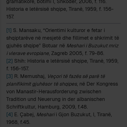
gramatikore, botimi I, Shkodër, 2006, f. 116.
Historia e letërsisë shqipe, Tiranë, 1959, f. 156-
157.
[1]
S. Mansaku, “Orientimi kulturor e fetar i
shqiptarëve në mesjetë dhe fillimet e shkrimit të
gjuhës shqipe” Botuar në
Meshari i Buzukut mriz
i vlerave evropiane
, Zagreb 2005, f. 79-86.
[2]
Shih: Historia e letërsisë shqipe, Tiranë, 1959,
f. 156-157.
[3]
R. Memushaj,
Veçori të fazës së parë të
planifikimit gjuhësor të shqipes
, në Der Kongress
von Manastir-Herausforderung zwischen
Tradition und Neuerung in der albanischen
Schriftkultur, Hamburg, 2009, f.48.
[4]
E. Çabej,
Meshari
i Gjon Buzukut, I, Tiranë,
1968, f.45.