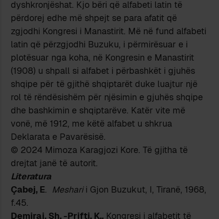
dyshkronjëshat. Kjo bëri që alfabeti latin të
përdorej edhe më shpejt se para afatit që
zgjodhi Kongresi i Manastirit. Më në fund alfabeti
latin që përzgjodhi Buzuku, i përmirësuar e i
plotësuar nga koha, në Kongresin e Manastirit
(1908) u shpall si alfabet i përbashkët i gjuhës
shqipe për të gjithë shqiptarët duke luajtur një
rol të rëndësishëm për njësimin e gjuhës shqipe
dhe bashkimin e shqiptarëve. Katër vite më
vonë, më 1912, me këtë alfabet u shkrua
Deklarata e Pavarësisë.
© 2024 Mimoza Karagjozi Kore. Të gjitha të
drejtat janë të autorit.
Literatura
Çabej, E
.
Meshari
i Gjon Buzukut, I, Tiranë, 1968,
f.45.
Demiraj, Sh. -Prifti, K.,
Kongresi i alfabetit të