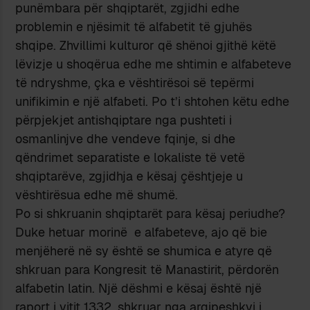
punëmbara për shqiptarët, zgjidhi edhe
problemin e njësimit të alfabetit të gjuhës
shqipe. Zhvillimi kulturor që shënoi gjithë këtë
lëvizje u shoqërua edhe me shtimin e alfabeteve
të ndryshme, çka e vështirësoi së tepërmi
unifikimin e një alfabeti. Po t’i shtohen këtu edhe
përpjekjet antishqiptare nga pushteti i
osmanlinjve dhe vendeve fqinje, si dhe
qëndrimet separatiste e lokaliste të vetë
shqiptarëve, zgjidhja e kësaj çështjeje u
vështirësua edhe më shumë.
Po si shkruanin shqiptarët para kësaj periudhe?
Duke hetuar morinë e alfabeteve, ajo që bie
menjëherë në sy është se shumica e atyre që
shkruan para Kongresit të Manastirit, përdorën
alfabetin latin. Një dëshmi e kësaj është një
raport i vitit 1332, shkruar nga arqipeshkvi i