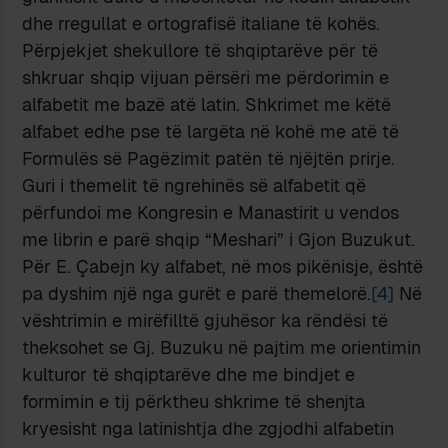
dhe rregullat e ortografisë italiane të kohës.
Përpjekjet shekullore të shqiptarëve për të
shkruar shqip vijuan përsëri me përdorimin e
alfabetit me bazë atë latin. Shkrimet me këtë
alfabet edhe pse të largëta në kohë me atë të
Formulës së Pagëzimit patën të njëjtën prirje.
Guri i themelit të ngrehinës së alfabetit që
përfundoi me Kongresin e Manastirit u vendos
me librin e parë shqip “Meshari” i Gjon Buzukut.
Për E. Çabejn ky alfabet, në mos pikënisje, është
pa dyshim një nga gurët e parë themelorë.
[4]
Në
vështrimin e mirëfilltë gjuhësor ka rëndësi të
theksohet se Gj. Buzuku në pajtim me orientimin
kulturor të shqiptarëve dhe me bindjet e
formimin e tij përktheu shkrime të shenjta
kryesisht nga latinishtja dhe zgjodhi alfabetin