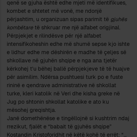
qenë se gjuha është edhe mjeti më identifikues,
kombet e shtetet më vonë, me ndonjë
përjashtim, u organizuan sipas parimit të
gjuhës
kombëtare
të shkruar me një alfabet origjinal.
Përpjekjet e rilindësve për një alfabet
intensifikoheshin edhe më shumë sepse kjo ishte
e lidhur edhe me dëshirën e madhe të çeljes së
shkollave në gjuhën shqipe e nga ana tjetër
kërkohej t’u bëhej ballë përpjekjeve të të huajve
për asimilim. Ndërsa pushtuesi turk po e fuste
rininë e qendrave administrative në shkollat
turke, kleri katolik në Veri dhe kisha greke në
Jug po shtonin shkollat katolike e ato ku
mësohej greqishtja.
Janë domethënëse e tingëllojnë si kushtrim ndaj
rrezikut, fjalët e “babait të gjuhës shqipe”
Kostandin Kristoforidhit në këtë kohë të errët: “…