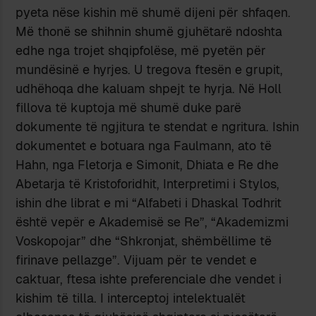
pyeta nëse kishin më shumë dijeni për shfaqen.
Më thonë se shihnin shumë gjuhëtarë ndoshta
edhe nga trojet shqipfolëse, më pyetën për
mundësinë e hyrjes. U tregova ftesën e grupit,
udhëhoqa dhe kaluam shpejt te hyrja. Në Holl
fillova të kuptoja më shumë duke parë
dokumente të ngjitura te stendat e ngritura. Ishin
dokumentet e botuara nga Faulmann, ato të
Hahn, nga Fletorja e Simonit, Dhiata e Re dhe
Abetarja të Kristoforidhit, Interpretimi i Stylos,
ishin dhe librat e mi “Alfabeti i Dhaskal Todhrit
është vepër e Akademisë se Re”, “Akademizmi
Voskopojar” dhe “Shkronjat, shëmbëllime të
firinave pellazge”. Vijuam për te vendet e
caktuar, ftesa ishte preferenciale dhe vendet i
kishim të tilla. I interceptoj intelektualët