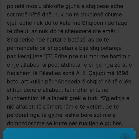
po ndë mos u shkroftë gjuha e shqipesë edhe
sot mbë këtë ditë, nuk do të shkojënë shumë
vjet, edhe nuk do të ketë më Shqipëri ndë faqe
të dheut, as nuk do të shënonetë më emëri i
Shqipërisë ndë hartat e botësë, as do të
përmëndetë bir shqipëtari a bijë shqipëtareje
pas kësaj jete.”
[7]
Edhe pse s’u mor me hartimin
e një alfabeti, si poet atdhetar e si një nga zërat e
fuqishëm të Rilindjes sonë A. Z. Çajupi më 1898
botoi artikullin për “Abecedarë shqip” në të cilën
shtroi idenë e alfabetit latin dhe ishte në
kundërshtim të alfabetit grek e turk. “Zgjedhja e
një alfabeti të përhershëm e të vetëm, që të
përdoret nga të gjithë, është bërë sot më e
domosdoshme se kurrë për ruajtjen e gjuhës
dhe për formimin e saj si gjuhë letrare”
[8]
Një
×