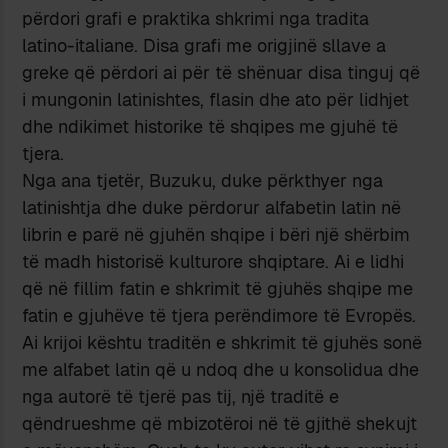
përdori grafi e praktika shkrimi nga tradita
latino-italiane. Disa grafi me origjinë sllave a
greke që përdori ai për të shënuar disa tinguj që
i mungonin latinishtes, flasin dhe ato për lidhjet
dhe ndikimet historike të shqipes me gjuhë të
tjera.
Nga ana tjetër, Buzuku, duke përkthyer nga
latinishtja dhe duke përdorur alfabetin latin në
librin e parë në gjuhën shqipe i bëri një shërbim
të madh historisë kulturore shqiptare. Ai e lidhi
që në fillim fatin e shkrimit të gjuhës shqipe me
fatin e gjuhëve të tjera perëndimore të Evropës.
Ai krijoi kështu traditën e shkrimit të gjuhës sonë
me alfabet latin që u ndoq dhe u konsolidua dhe
nga autorë të tjerë pas tij, një traditë e
qëndrueshme që mbizotëroi në të gjithë shekujt