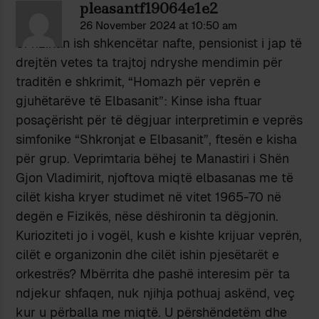
pleasantf19064e1e2
26 November 2024 at 10:50 am
Si fizikan ish shkencëtar nafte, pensionist i jap të
drejtën vetes ta trajtoj ndryshe mendimin për
traditën e shkrimit, “Homazh për veprën e
gjuhëtarëve të Elbasanit”: Kinse isha ftuar
posaçërisht për të dëgjuar interpretimin e veprës
simfonike “Shkronjat e Elbasanit”, ftesën e kisha
për grup. Veprimtaria bëhej te Manastiri i Shën
Gjon Vladimirit, njoftova miqtë elbasanas me të
cilët kisha kryer studimet në vitet 1965-70 në
degën e Fizikës, nëse dëshironin ta dëgjonin.
Kurioziteti jo i vogël, kush e kishte krijuar veprën,
cilët e organizonin dhe cilët ishin pjesëtarët e
orkestrës? Mbërrita dhe pashë interesim për ta
ndjekur shfaqen, nuk njihja pothuaj askënd, veç
kur u përballa me miqtë. U përshëndetëm dhe