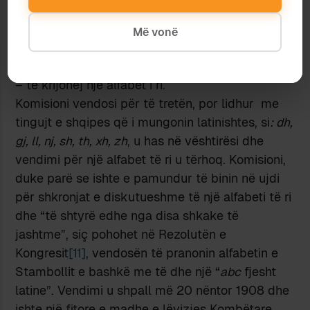
– te pranohej një nga alfabetet ekzistuese (të
shoqërisë Agimi, të shoqërisë Bashkimi apo ai i
Më vonë
Stambollit)
– të bëhej një përzierje alfabetesh
– të krijohej një alfabet i ri.
Komisioni vendosi për të tretën, por lidhur me
tingujt e shqipes që i mungonin latinishtes, si
: dh,
gj, ll, nj, sh, th, xh, zh
, u has në vështirësi dhe
vendimi për një alfabet të ri u tërhoq. Komisioni,
duke parë se ishte e pamundur të binin në ujdi
për shkronjat e diskutueshme të një alfabeti të ri
dhe “të shtyrë edhe nga disa shkake të
jashtme”, siç pohohet në Rezolutën e
Kongresit
[11]
, vendosën të pranonin alfabetin e
Stambollit e bashkë me të dhe një “
abc
fjesht
latine”. Vendimi u shpall më 20 nëntor 1908 dhe
ishte një fitore e madhe e lëvizjes Kombëtare