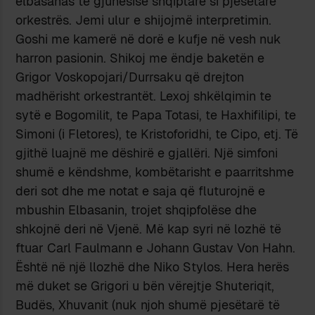
elbasanas të gjuhësisë shqiptare si pjesëtarë
orkestrës. Jemi ulur e shijojmë interpretimin.
Goshi me kamerë në dorë e kufje në vesh nuk
harron pasionin. Shikoj me ëndje baketën e
Grigor Voskopojari/Durrsaku që drejton
madhërisht orkestrantët. Lexoj shkëlqimin te
sytë e Bogomilit, te Papa Totasi, te Haxhifilipi, te
Simoni (i Fletores), te Kristoforidhi, te Cipo, etj. Të
gjithë luajnë me dëshirë e gjallëri. Një simfoni
shumë e këndshme, kombëtarisht e paarritshme
deri sot dhe me notat e saja që fluturojnë e
mbushin Elbasanin, trojet shqipfolëse dhe
shkojnë deri në Vjenë. Më kap syri në lozhë të
ftuar Carl Faulmann e Johann Gustav Von Hahn.
Është në një llozhë dhe Niko Stylos. Hera herës
më duket se Grigori u bën vërejtje Shuteriqit,
Budës, Xhuvanit (nuk njoh shumë pjesëtarë të