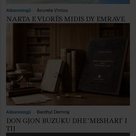
Albanologji
Aourela Vintou
NARTA E VLORËS MIDIS DY EMRAVE
Albanologji
Bardhyl Demiraj
DON GJON BUZUKU DHE ‘MESHARI’ I
TIJ