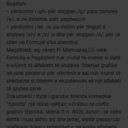
Bogdani.
– përdorimi i ‹gh› për shqipen /g/ para zanores
/e/, si në italishte, psh.
paghesont
.
– përdorimi i lat. ‹s› pa dallim për tingujt e
shqipes /sh/ e /z/ si dhe për shqipen /s/, për të
cilën në Formulë s’ka shembuj.
Megjithatë, siç vëren R. Memushaj,
[3]
vetë
Formula e Pagëzimit nuk mund të merret si datë
e krijimit të alfabetit të shqipes. Shenjat grafike
që janë përdorur për shkrimin e saj nuk mund të
shërbejnë si dëshmi e ekzistencës së një alfabeti
të gjuhës sonë.
Dokumenti i dytë i gjendur brenda komedisë
“Epirota” një tekst-njëfjali: <
Drãburi te clofto
goglie
> (Epirota: skena 11 rr. 803), autori i së cilës
është i huaj ashtu siç dhe pritej, është pasqyruar
grafikisht duke u mbështetur në kodin alfabetik