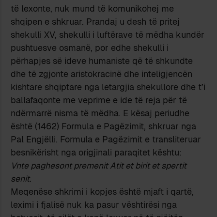
të lexonte, nuk mund të komunikohej me
shqipen e shkruar. Prandaj u desh të pritej
shekulli XV, shekulli i luftërave të mëdha kundër
pushtuesve osmanë, por edhe shekulli i
përhapjes së ideve humaniste që të shkundte
dhe të zgjonte aristokracinë dhe inteligjencën
kishtare shqiptare nga letargjia shekullore dhe t’i
ballafaqonte me veprime e ide të reja për të
ndërmarrë nisma të mëdha. E kësaj periudhe
është (1462) Formula e Pagëzimit, shkruar nga
Pal Engjëlli. Formula e Pagëzimit e transliteruar
besnikërisht nga origjinali paraqitet kështu:
Vnte paghesont premenit Atit et birit et spertit
senit
.
Meqenëse shkrimi i kopjes është mjaft i qartë,
leximi i fjalisë nuk ka pasur vështirësi nga