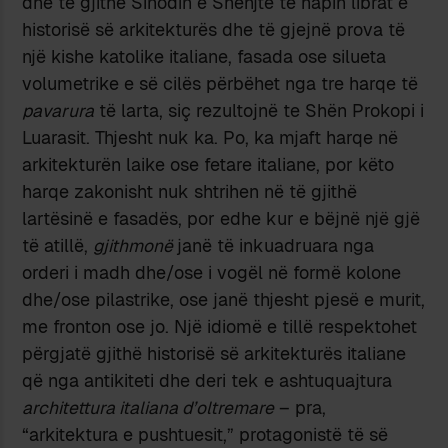
dhe të gjithë Sinodin e Shenjtë të hapin librat e
historisë së arkitekturës dhe të gjejnë prova të
një kishe katolike italiane, fasada ose silueta
volumetrike e së cilës përbëhet nga tre harqe të
pavarura
të larta, siç rezultojnë te Shën Prokopi i
Luarasit. Thjesht nuk ka. Po, ka mjaft harqe në
arkitekturën laike ose fetare italiane, por këto
harqe zakonisht nuk shtrihen në të gjithë
lartësinë e fasadës, por edhe kur e bëjnë një gjë
të atillë,
gjithmonë
janë të inkuadruara nga
orderi i madh dhe/ose i vogël në formë kolone
dhe/ose pilastrike, ose janë thjesht pjesë e murit,
me fronton ose jo. Një idiomë e tillë respektohet
përgjatë gjithë historisë së arkitekturës italiane
që nga antikiteti dhe deri tek e ashtuquajtura
architettura italiana d’oltremare
– pra,
“arkitektura e pushtuesit,” protagonistë të së