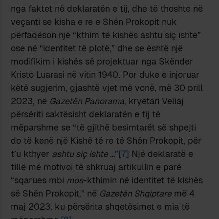
nga faktet në deklaratën e tij, dhe të thoshte në
veçanti se kisha e re e Shën Prokopit nuk
përfaqëson një “kthim të kishës ashtu siç ishte”
ose në “identitet të plotë,” dhe se është një
modifikim i kishës së projektuar nga Skënder
Kristo Luarasi në vitin 1940. Por duke e injoruar
këtë sugjerim, gjashtë vjet më vonë, më 30 prill
2023, në
Gazetën Panorama
, kryetari Veliaj
përsëriti saktësisht deklaratën e tij të
mëparshme se “të gjithë besimtarët së shpejti
do të kenë një Kishë të re të Shën Prokopit, për
t’u kthyer
ashtu siç ishte …
”
[7]
Një deklaratë e
tillë më motivoi të shkruaj artikullin e parë
“sqarues mbi
mos
-kthimin në identitet të kishës
së Shën Prokopit,” në
Gazetën Shqiptare
më 4
maj 2023, ku përsërita shqetësimet e mia të