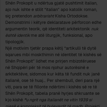
Shën Prokopit u ndërtua gjatë pushtimit italian,
ajo nuk ishte e stilit “italian” apo katolik roman,
siç pretendon
arbitrarisht
Kisha Ortodokse.
Demonstrimi i këtyre deklaratave përforcon edhe
argumentin teorik, që identiteti arkitektonik
nuk
është identik
me atë liturgjik, funksional, apo
tipologjik.
Një motivim tjetër prapa këtij “artikulli të dytë
sqarues mbi moskthimin në identitet të kishës së
Shën Prokopit” lidhet me prirjen mbizotëruese
në Shqipëri për të mos njohur autorësinë e
arkitektëve, sidomos kur këta të fundit nuk janë
italianë, ose të huaj… Per shembull, deri para një
viti, para se të fillonte ndërtimi i kishës së re të
Shën Prokopit, tabela pranë hyrjes shkruante se
kjo kishë
“
u ngrit nga Italianët ne vitin 1939 si
pjesë e kompleksit të bulevardit të madh. Projekti