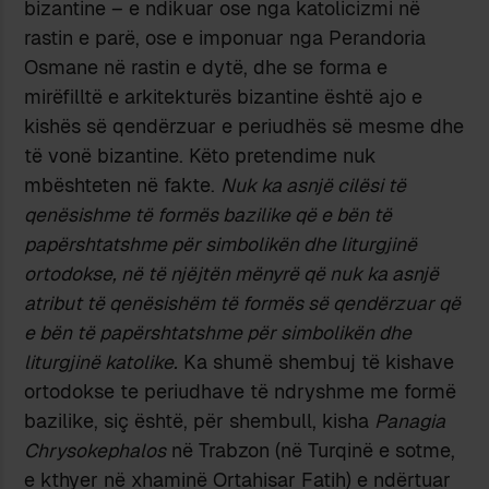
bizantine – e ndikuar ose nga katolicizmi në
rastin e parë, ose e imponuar nga Perandoria
Osmane në rastin e dytë, dhe se forma e
mirëfilltë e arkitekturës bizantine është ajo e
kishës së qendërzuar e periudhës së mesme dhe
të vonë bizantine. Këto pretendime nuk
mbështeten në fakte.
Nuk ka asnjë cilësi të
qenësishme të formës bazilike që e bën të
papërshtatshme për simbolikën dhe liturgjinë
ortodokse, në të njëjtën mënyrë që nuk ka asnjë
atribut të qenësishëm të formës së qendërzuar që
e bën të papërshtatshme për simbolikën dhe
liturgjinë katolike.
Ka shumë shembuj të kishave
ortodokse te periudhave të ndryshme me formë
bazilike, siç është, për shembull, kisha
Panagia
Chrysokephalos
në Trabzon (në Turqinë e sotme,
e kthyer në xhaminë Ortahisar Fatih) e ndërtuar