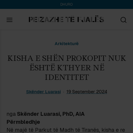
DHURO
Search
Arkitekturë
for:
KISHA E SHËN PROKOPIT NUK
ËSHTË KTHYER NË
IDENTITET
Skënder Luarasi
19 September 2024
nga
Skënder Luarasi, PhD, AIA
Përmbledhje
Në majë të Parkut të Madh të Tiranës, kisha e re