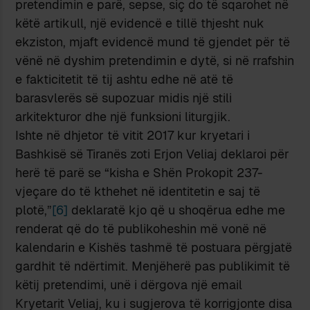
pretendimin e parë, sepse, siç do të sqarohet në
këtë artikull, një evidencë e tillë thjesht nuk
ekziston, mjaft evidencë mund të gjendet për të
vënë në dyshim pretendimin e dytë, si në rrafshin
e fakticitetit të tij ashtu edhe në atë të
barasvlerës së supozuar midis një stili
arkitekturor dhe një funksioni liturgjik.
Ishte në dhjetor të vitit 2017 kur kryetari i
Bashkisë së Tiranës zoti Erjon Veliaj deklaroi për
herë të parë se “kisha e Shën Prokopit 237-
vjeçare do të kthehet në identitetin e saj të
plotë,”
[6]
deklaratë kjo që u shoqërua edhe me
renderat që do të publikoheshin më vonë në
kalendarin e Kishës tashmë të postuara përgjatë
gardhit të ndërtimit. Menjëherë pas publikimit të
këtij pretendimi, unë i dërgova një email
Kryetarit Veliaj, ku i sugjerova të korrigjonte disa