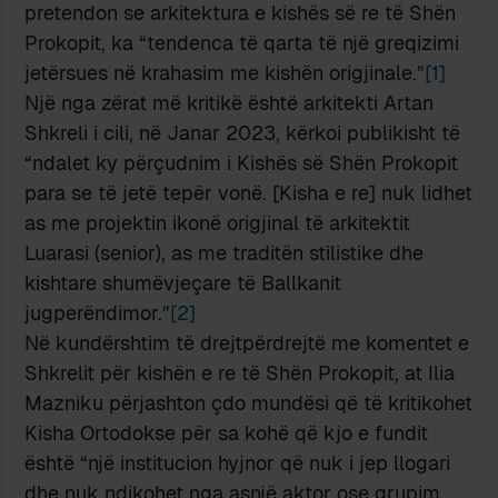
pretendon se arkitektura e kishës së re të Shën
Prokopit, ka “tendenca të qarta të një greqizimi
jetërsues në krahasim me kishën origjinale.”
[1]
Një nga zërat më kritikë është arkitekti Artan
Shkreli i cili, në Janar 2023, kërkoi publikisht të
“ndalet ky përçudnim i Kishës së Shën Prokopit
para se të jetë tepër vonë. [Kisha e re] nuk lidhet
as me projektin ikonë origjinal të arkitektit
Luarasi (senior), as me traditën stilistike dhe
kishtare shumëvjeçare të Ballkanit
jugperëndimor.”
[2]
Në kundërshtim të drejtpërdrejtë me komentet e
Shkrelit për kishën e re të Shën Prokopit, at Ilia
Mazniku përjashton çdo mundësi që të kritikohet
Kisha Ortodokse për sa kohë që kjo e fundit
është “një institucion hyjnor që nuk i jep llogari
dhe nuk ndikohet nga asnjë aktor ose grupim