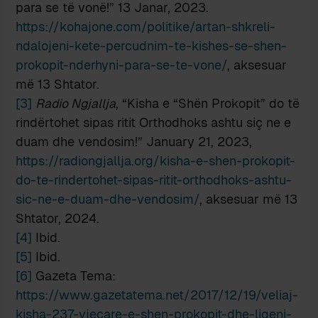
para se të vonë!” 13 Janar, 2023.
https://kohajone.com/politike/artan-shkreli-
ndalojeni-kete-percudnim-te-kishes-se-shen-
prokopit-nderhyni-para-se-te-vone/
, aksesuar
më 13 Shtator.
[3]
Radio Ngjallja
, “Kisha e “Shën Prokopit” do të
rindërtohet sipas ritit Orthodhoks ashtu siç ne e
duam dhe vendosim!” January 21, 2023,
https://radiongjallja.org/kisha-e-shen-prokopit-
do-te-rindertohet-sipas-ritit-orthodhoks-ashtu-
sic-ne-e-duam-dhe-vendosim/
, aksesuar më 13
Shtator, 2024.
[4]
Ibid.
[5]
Ibid.
[6]
Gazeta Tema:
https://www.gazetatema.net/2017/12/19/veliaj-
kisha-237-vjecare-e-shen-prokopit-dhe-liqeni-