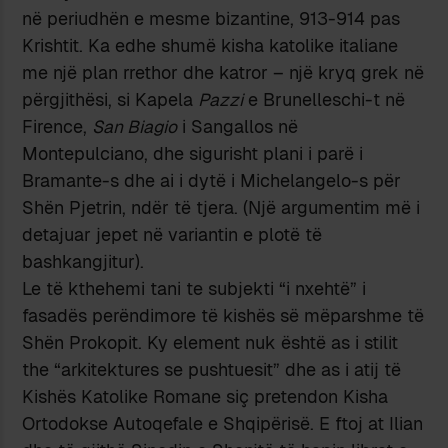
në periudhën e mesme bizantine, 913-914 pas
Krishtit. Ka edhe shumë kisha katolike italiane
me një plan rrethor dhe katror – një kryq grek në
përgjithësi, si Kapela
Pazzi
e Brunelleschi-t në
Firence,
San Biagio
i Sangallos në
Montepulciano, dhe sigurisht plani i parë i
Bramante-s dhe ai i dytë i Michelangelo-s për
Shën Pjetrin, ndër të tjera. (Një argumentim më i
detajuar jepet në variantin e plotë të
bashkangjitur).
Le të kthehemi tani te subjekti “i nxehtë” i
fasadës perëndimore të kishës së mëparshme të
Shën Prokopit. Ky element nuk është as i stilit
the “arkitektures se pushtuesit” dhe as i atij të
Kishës Katolike Romane siç pretendon Kisha
Ortodokse Autoqefale e Shqipërisë. E ftoj at Ilian