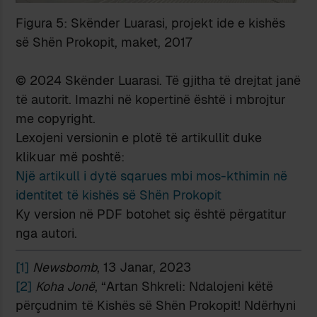
Figura 5: Skënder Luarasi, projekt ide e kishës
së Shën Prokopit, maket, 2017
© 2024 Skënder Luarasi. Të gjitha të drejtat janë
të autorit. Imazhi në kopertinë është i mbrojtur
me copyright.
Lexojeni versionin e plotë të artikullit duke
klikuar më poshtë:
Një artikull i dytë sqarues mbi mos-kthimin në
identitet të kishës së Shën Prokopit
Ky version në PDF botohet siç është përgatitur
nga autori.
[1]
Newsbomb
, 13 Janar, 2023
[2]
Koha Jonë
, “Artan Shkreli: Ndalojeni këtë
përçudnim të Kishës së Shën Prokopit! Ndërhyni