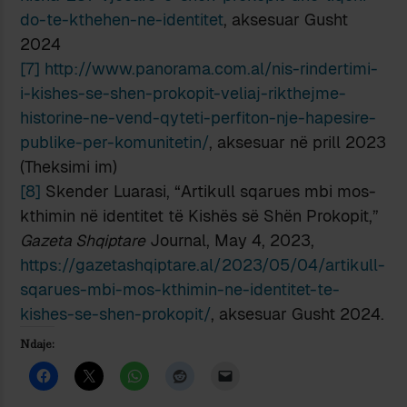
do-te-kthehen-ne-identitet
, aksesuar Gusht
2024
[7]
http://www.panorama.com.al/nis-rindertimi-
i-kishes-se-shen-prokopit-veliaj-rikthejme-
historine-ne-vend-qyteti-perfiton-nje-hapesire-
publike-per-komunitetin/
, aksesuar në prill 2023
(Theksimi im)
[8]
Skender Luarasi, “Artikull sqarues mbi mos-
kthimin në identitet të Kishës së Shën Prokopit,”
Gazeta Shqiptare
Journal, May 4, 2023,
https://gazetashqiptare.al/2023/05/04/artikull-
sqarues-mbi-mos-kthimin-ne-identitet-te-
kishes-se-shen-prokopit/
, aksesuar Gusht 2024.
Ndaje: