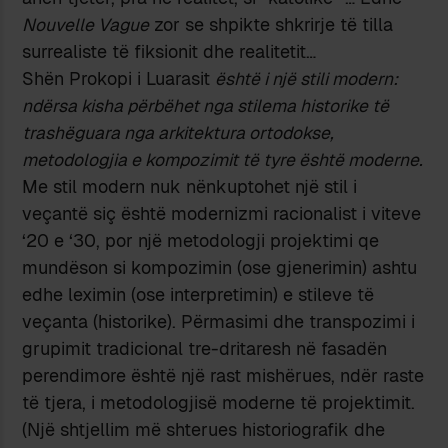
Nouvelle Vague
zor se shpikte shkrirje të tilla
surrealiste të fiksionit dhe realitetit…
Shën Prokopi i Luarasit
është i një stili modern:
ndërsa kisha përbëhet nga stilema historike të
trashëguara nga arkitektura ortodokse,
metodologjia e kompozimit të tyre është moderne.
Me stil modern nuk nënkuptohet një stil i
veçantë siç është modernizmi racionalist i viteve
‘20 e ‘30, por një metodologji projektimi qe
mundëson si kompozimin (ose gjenerimin) ashtu
edhe leximin (ose interpretimin) e stileve të
veçanta (historike). Përmasimi dhe transpozimi i
grupimit tradicional tre-dritaresh në fasadën
perendimore është një rast mishërues, ndër raste
të tjera, i metodologjisë moderne të projektimit.
(Një shtjellim më shterues historiografik dhe