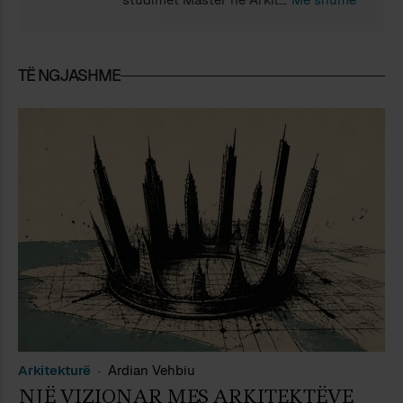
MIT (2005) dhe doktoraturën në Yale
(2018), me fokus në mënyrën se si
përfundojnë proceset e projektimit
TË NGJASHME
dhe historinë e kësaj pyetjeje. Luarasi
ka botuar në Future Anterior, Log,
Disegnare, dhe Bitácora, ndër të tjera.
Ai është bashkëautor i librave
"Finding San Carlino (Routledge,
2019)" dhe "The Limits of Self-
generation" (Routledge, 2023). Luarasi
është gjithashtu autor i librit "Survival
through Architecture: A Survey and
Analysis of the Architectural Oeuvre"
of Skënder Kristo Luarasi, 1908–1976
(TU Graz Verlag, 2023). Aktualisht
drejton Fakultetin për Kërkim dhe
Zhvillim në Universitetin POLIS në
Tiranë.
Arkitekturë
Ardian Vehbiu
NJË VIZIONAR MES ARKITEKTËVE