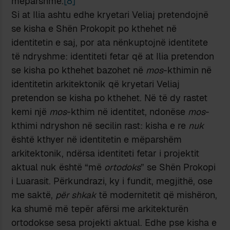
mëparshme.
[8]
Si at Ilia ashtu edhe kryetari Veliaj pretendojnë
se kisha e Shën Prokopit po kthehet në
identitetin e saj, por ata nënkuptojnë identitete
të ndryshme: identiteti fetar që at Ilia pretendon
se kisha po kthehet bazohet në
mos
-kthimin në
identitetin arkitektonik që kryetari Veliaj
pretendon se kisha po kthehet. Në të dy rastet
kemi një
mos
-kthim në identitet, ndonëse
mos
-
kthimi ndryshon në secilin rast: kisha e re
nuk
është kthyer në identitetin e mëparshëm
arkitektonik, ndërsa identiteti fetar i projektit
aktual nuk është “më
ortodoks
” se Shën Prokopi
i Luarasit. Përkundrazi, ky i fundit, megjithë, ose
me saktë,
për shkak
të modernitetit që mishëron,
ka shumë më tepër afërsi me arkitekturën
ortodokse sesa projekti aktual. Edhe pse kisha e