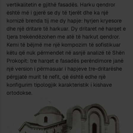
vertikalitetin e gjithë fasadës. Harku qendror
është më i gjerë se dy të tjerët dhe ka një
kornizë brenda tij me dy hapje: hyrjen kryesore
dhe një dritare të harkuar. Dy dritaret në harqet e
tjera trekëndëzohen me atë të harkut qendror.
Kemi të bëjmë me një kompozim të sofistikuar
këtu që nuk përmendet në asnjë analizë të Shën
Prokopit: tre harqet e fasadës perëndimore janë
një version i përmasuar i hapjeve tre-dritarëshe
përgjatë murit të nefit, që është edhe një
konfigurim tipologjik karakteristik i kishave
ortodokse.