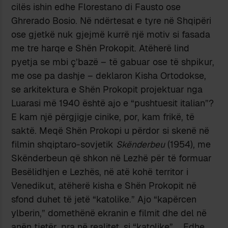
cilës ishin edhe Florestano di Fausto ose
Ghrerado Bosio. Në ndërtesat e tyre në Shqipëri
ose gjetkë nuk gjejmë kurrë një motiv si fasada
me tre harqe e Shën Prokopit. Atëherë lind
pyetja se mbi ç’bazë – të gabuar ose të shpikur,
me ose pa dashje – deklaron Kisha Ortodokse,
se arkitektura e Shën Prokopit projektuar nga
Luarasi më 1940 është ajo e “pushtuesit italian”?
E kam një përgjigje cinike, por, kam frikë, të
saktë. Meqë Shën Prokopi u përdor si skenë në
filmin shqiptaro-sovjetik
Skënderbeu
(1954), me
Skënderbeun që shkon në Lezhë për të formuar
Besëlidhjen e Lezhës, në atë kohë territor i
Venedikut, atëherë kisha e Shën Prokopit në
sfond duhet të jetë “katolike.” Ajo “kapërcen
ylberin,” domethënë ekranin e filmit dhe del në
anën tjetër, pra në realitet, si “katolike” … Edhe