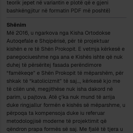
teorik jepet në variantin e plotë që e gjeni
bashkëngjitur në formatin PDF më poshtë)
Shënim
Më 2016, u ngarkova nga Kisha Ortodokse
Autoqefale e Shqipërisë, për të projektuar
kishën e re të Shën Prokopit. E vetmja kërkesë e
panegociueshme nga ana e Kishës ishte që nuk
duhej të përsëritej fasada perëndimore
“famëkeqe” e Shën Prokopit të mëparshëm, për
shkak të “katolicizmit” të saj…, kërkesë kjo me
të cilën unë, megjithëse nuk isha dakord në
parim, u pajtova. Atë ç’ka nuk mund të arrija
duke ringjallur formën e kishës së mëparshme, u
përpoqa ta kompensoja duke iu referuar
metodologjisë moderne të projektimit që
qëndron prapa formës së saj. Me fjalë të tjera u