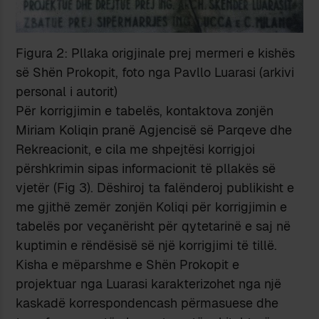
Figura 2: Pllaka origjinale prej mermeri e kishës
së Shën Prokopit, foto nga Pavllo Luarasi (arkivi
personal i autorit)
Për korrigjimin e tabelës, kontaktova zonjën
Miriam Koliqin pranë Agjencisë së Parqeve dhe
Rekreacionit, e cila me shpejtësi korrigjoi
përshkrimin sipas informacionit të pllakës së
vjetër (Fig 3). Dëshiroj ta falënderoj publikisht e
me gjithë zemër zonjën Koliqi për korrigjimin e
tabelës por veçanërisht për qytetarinë e saj në
kuptimin e rëndësisë së një korrigjimi të tillë.
Kisha e mëparshme e Shën Prokopit e
projektuar nga Luarasi karakterizohet nga një
kaskadë korrespondencash përmasuese dhe