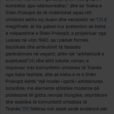
kombëtar apo ndërkombëtar,” dhe se “kisha e
Shën Prokopit do të rindërtohet sipas ritit
ortodoks ashtu siç duam dhe vendosim ne.”
[3]
E
megjithatë, at Ilia gabon kur pretendon se kisha
e mëparshme e Shën Prokopit, e projektuar nga
Luarasi në vitin 1940, sa i përket formës
bazilikale dhe artikulimit të fasadës
perëndimore në veçanti, ishte një “arkitekturë e
pushtuesit”
[4]
dhe stilit katolik roman, e
imponuar mbi komunitetin ortodoks të Tiranës
nga Italia fashiste, dhe se kisha e re e Shën
Prokopit është “një model i qartë i arkitekturës
bizantine, me elemente stilistike moderne që
plotësojnë të gjitha nevojat liturgjike, shpirtërore
dhe estetike të komunitetit ortodoks të
Tiranës.”
[5]
Ndërsa nuk jepet asnjë evidencë për