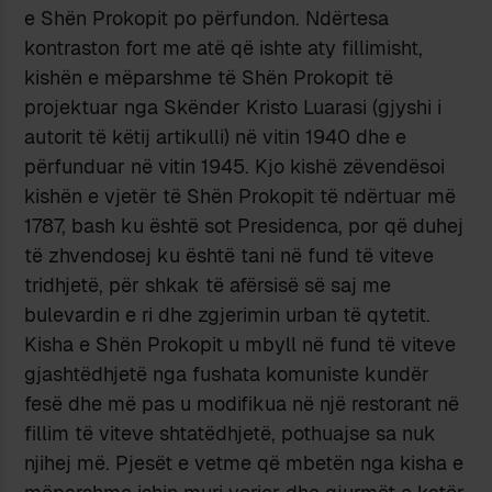
e Shën Prokopit po përfundon. Ndërtesa
kontraston fort me atë që ishte aty fillimisht,
kishën e mëparshme të Shën Prokopit të
projektuar nga Skënder Kristo Luarasi (gjyshi i
autorit të këtij artikulli) në vitin 1940 dhe e
përfunduar në vitin 1945. Kjo kishë zëvendësoi
kishën e vjetër të Shën Prokopit të ndërtuar më
1787, bash ku është sot Presidenca, por që duhej
të zhvendosej ku është tani në fund të viteve
tridhjetë, për shkak të afërsisë së saj me
bulevardin e ri dhe zgjerimin urban të qytetit.
Kisha e Shën Prokopit u mbyll në fund të viteve
gjashtëdhjetë nga fushata komuniste kundër
fesë dhe më pas u modifikua në një restorant në
fillim të viteve shtatëdhjetë, pothuajse sa nuk
njihej më. Pjesët e vetme që mbetën nga kisha e