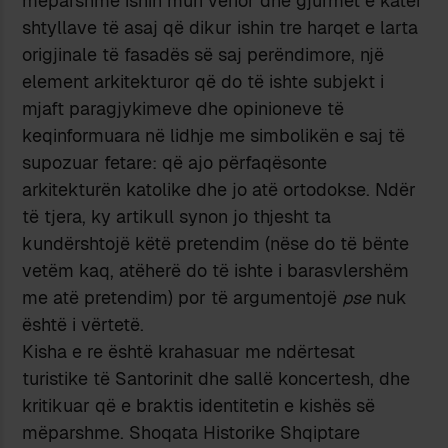
mëparshme ishin muri verior dhe gjurmët e katër
shtyllave të asaj që dikur ishin tre harqet e larta
origjinale të fasadës së saj perëndimore, një
element arkitekturor që do të ishte subjekt i
mjaft paragjykimeve dhe opinioneve të
keqinformuara në lidhje me simbolikën e saj të
supozuar fetare: që ajo përfaqësonte
arkitekturën katolike dhe jo atë ortodokse. Ndër
të tjera, ky artikull synon jo thjesht ta
kundërshtojë këtë pretendim (nëse do të bënte
vetëm kaq, atëherë do të ishte i barasvlershëm
me atë pretendim) por të argumentojë
pse
nuk
është i vërtetë.
Kisha e re është krahasuar me ndërtesat
turistike të Santorinit dhe sallë koncertesh, dhe
kritikuar që e braktis identitetin e kishës së
mëparshme. Shoqata Historike Shqiptare