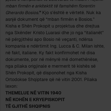
mban firmën e arkitektit të famshëm florentin
Gherardo Bosios.
”
Kjo s’është e vërtetë. Nuk ka
asnjë dokument që “mban firmën e Bosios.”
Kisha e Shën Prokopit u projektua dhe drejtua
nga Skënder Kristo Luarasi dhe jo nga “italianët”
në përgjithësi apo Bosio në veçanti, ndërsa
kompania e ndërtimit Ing. Lucca & C. Milan ishte,
në fakt, italiane. Ky fakt konfirmohet në disa
dokumente, por në mënyrë më domethënëse,
nga pllaka origjinale e mermerit të kishës së
Shën Prokopit, që disponohet nga Kisha
Ortodokse Shqiptare që në vitin 2001. Pllaka
lexon:
THEMELUE NË VITIN 1940
NË KOHËN E KRYEPISKOPIT
TË GJITHË SHQIPNIS