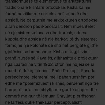
transformuese të elementeve të arkitekturës
tradicionale kishtare ortodokse. Kisha ka një
formë bazilike me narteks, nef, kupolë dhe
apsidë. Në përputhje me arkitekturën ortodokse,
altari qëndron pas ikonostasit. Nefi mbështetet
në një sistem kolonash dhe trarësh, ndërsa
kupola dhe apsida në një harkor; të dy sistemet
formojnë një kolonatë që shtrihet përgjatë gjithë
gjatësisë se brendshme. Kisha e Ungjillizimit
pranë rrugës së Kavajës, gjithashtu e projektuar
nga Luarasi në vitin 1962, ofron një ndjesi se si
mund të dukej interieri i Shën Prokopit. Fasada
perëndimore, elementi më i paharrueshëm por
edhe me “polemizues” i kishës, përbëhet nga tre
harqe të larta, me shtylla me gur të ashpër dhe
qemerë me gur të lëmuar. Shtyllat pjerrësohen
ne lartësi, duke theksuar perceptualisht