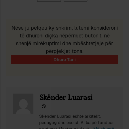
Nëse ju pëlqeu ky shkrim, lutemi konsideroni
të dhuroni diçka nëpërmjet butonit, në
shenjë mirëkuptimi dhe mbështetjeje për
përpjekjet tona.
Skënder Luarasi
Skënder Luarasi është arkitekt,
pedagog dhe eseist. Ai ka përfunduar
studimet Master në Arkitekturë në
Më shumë