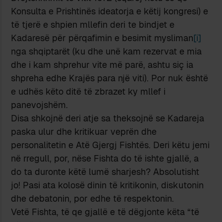
Konsulta e Prishtinës ideatorja e këtij kongresi) e
të tjerë e shpien mllefin deri te bindjet e
Kadaresë për përqafimin e besimit mysliman
[i]
nga shqiptarët (ku dhe unë kam rezervat e mia
dhe i kam shprehur vite më parë, ashtu siç ia
shpreha edhe Krajës para një viti). Por nuk është
e udhës këto ditë të zbrazet ky mllef i
panevojshëm.
Disa shkojnë deri atje sa theksojnë se Kadareja
paska ulur dhe kritikuar veprën dhe
personalitetin e Atë Gjergj Fishtës. Deri këtu jemi
në rregull, por, nëse Fishta do të ishte gjallë, a
do ta duronte këtë lumë sharjesh? Absolutisht
jo! Pasi ata kolosë dinin të kritikonin, diskutonin
dhe debatonin, por edhe të respektonin.
Vetë Fishta, të qe gjallë e të dëgjonte këta “të