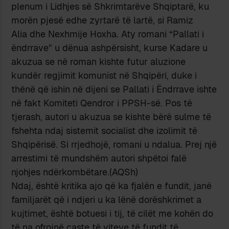
plenum i Lidhjes së Shkrimtarëve Shqiptarë, ku
morën pjesë edhe zyrtarë të lartë, si Ramiz
Alia dhe Nexhmije Hoxha. Aty romani “Pallati i
ëndrrave” u dënua ashpërsisht, kurse Kadare u
akuzua se në roman kishte futur aluzione
kundër regjimit komunist në Shqipëri, duke i
thënë që ishin në dijeni se Pallati i Ëndrrave ishte
në fakt Komiteti Qendror i PPSH-së. Pos të
tjerash, autori u akuzua se kishte bërë sulme të
fshehta ndaj sistemit socialist dhe izolimit të
Shqipërisë. Si rrjedhojë, romani u ndalua. Prej një
arrestimi të mundshëm autori shpëtoi falë
njohjes ndërkombëtare.(AQSh)
Ndaj, është kritika ajo që ka fjalën e fundit, janë
familjarët që i ndjeri u ka lënë dorëshkrimet a
kujtimet, është botuesi i tij, të cilët me kohën do
të na ofrojnë çaste të viteve të fundit të