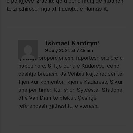
e pengjeve izraelite qe u bene muaj qe mbahen
te zinxhirosur nga xhihadistet e Hamas-it.
Ishmael Kardryni
9 July 2024 at 7:49 am
Çeshtje proporcionesh, raportesh sasiore e
hapesinore. Si kjo puna e Kadarese, edhe
ceshtje brezash. Ja Vehbiu kujtohet per te
tijen kur komenton ikjen e Kadarese. Sikur
une per timen kur shoh Sylvester Stallone
dhe Van Dam te plakur. Çeshtje
referencash gjithashtu, e vlerash.