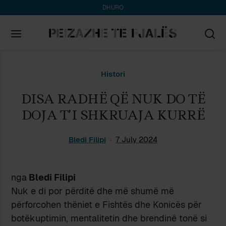
DHURO
Search
Histori
for:
DISA RADHË QË NUK DO TË
DOJA T’I SHKRUAJA KURRË
Bledi Filipi
7 July 2024
nga
Bledi Filipi
Nuk e di por përditë dhe më shumë më
përforcohen thëniet e Fishtës dhe Konicës për
botëkuptimin, mentalitetin dhe brendinë tonë si