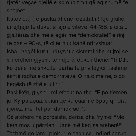
tjetër veçse pjellë e komunizmit që aq shumë “e
shajnë”.
Katovica
[ii]
e paska dhënë rezultatin! Kjo gjuhë
urrejtjeje të duket si ajo e viteve ‘44-‘88, e cila u
gjallërua dhe më e egër me “demokratët” e rinj
të pas –‘90-s, të cilët nuk kanë ndryshuar.
Isha i vogël kur u ndryshua sistemi dhe kujtoj se
si i erdhën gjyshit të ndjerë, duke i thënë: “Ti D.F.
ke qenë me shkollë, partia të privilegjoi, tashmë
është radha e demokratëve. O kalo me ne, o do
heqësh të zitë e ullirit!”
Pasi ikën, gjyshi i mllefosur na tha: “E po t’ëmën
jo! Ky palaçua, spiun që ka çuar në Spaç qindra
njerëz, më flet për demokraci!”.
Që atëherë na porosiste, derisa dha frymë: “Me
këta mos u përzieni! Janë më keq se atëherë!”
Tashmë që jam i pjekur, e shoh se i ndjeri paska