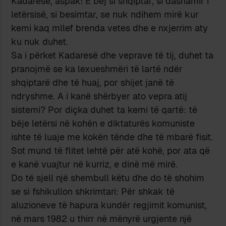
Kadaresë, aspak! E bëj si shqiptar, si dashamir i
letërsisë, si besimtar, se nuk ndihem mirë kur
kemi kaq mllef brenda vetes dhe e nxjerrim aty
ku nuk duhet.
Sa i përket Kadaresë dhe veprave të tij, duhet ta
pranojmë se ka lexueshmëri të lartë ndër
shqiptarë dhe të huaj, por shijet janë të
ndryshme. A i kanë shërbyer ato vepra atij
sistemi? Por diçka duhet ta kemi të qartë: të
bëje letërsi në kohën e diktaturës komuniste
ishte të luaje me kokën tënde dhe të mbarë fisit.
Sot mund të flitet lehtë për atë kohë, por ata që
e kanë vuajtur në kurriz, e dinë më mirë.
Do të sjell një shembull këtu dhe do të shohim
se si fshikullon shkrimtari: Për shkak të
aluzioneve të hapura kundër regjimit komunist,
në mars 1982 u thirr në mënyrë urgjente një