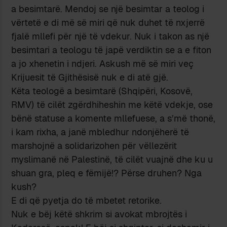
a besimtarë. Mendoj se një besimtar a teolog i
vërtetë e di më së miri që nuk duhet të nxjerrë
fjalë mllefi për një të vdekur. Nuk i takon as një
besimtari a teologu të japë verdiktin se a e fiton
a jo xhenetin i ndjeri. Askush më së miri veç
Krijuesit të Gjithësisë nuk e di atë gjë.
Këta teologë a besimtarë (Shqipëri, Kosovë,
RMV) të cilët zgërdhiheshin me këtë vdekje, ose
bënë statuse a komente mllefuese, a s’më thonë,
i kam rixha, a janë mbledhur ndonjëherë të
marshojnë a solidarizohen për vëllezërit
myslimanë në Palestinë, të cilët vuajnë dhe ku u
shuan gra, pleq e fëmijë!? Përse druhen? Nga
kush?
E di që pyetja do të mbetet retorike.
Nuk e bëj këtë shkrim si avokat mbrojtës i