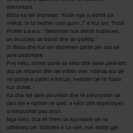
shkrimtarit.
Bibla ka një shprehje: “Kush nga ju është pa
mëkat, le ta hedhë i pari gurin…!” e Kur’ani: Thotë
Profeti s.a.w.s.: “Besimtari nuk është mallkues,
as akuzues, as banal dhe as gojëlig.”
Si Bibla dhe Kur’ani shprehen qartë për ata që
janë besimtarë.
Prej këtu, shihet qartë se këto ditë qenë pikërisht
ata që mbanin afër që vollën vrer, ndërsa ata që
në gjallje e patën kritikuar, heshtën që të flasin
kur duhet.
Ka dhe një sërë servilësh dhe të pafytyrësh që
deri dje e ngrinin në qiell, e këto ditë shpërthyen
si kërpudhat pas shiut.
Nga këtu, dua të them se kjo kastë që na
udhëheq për tridhjetë e ca vjet, nuk është gjë