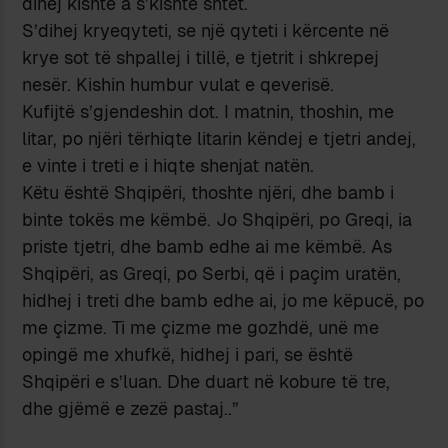
dihej kishte a s’kishte shtet.
S’dihej kryeqyteti, se një qyteti i kërcente në
krye sot të shpallej i tillë, e tjetrit i shkrepej
nesër. Kishin humbur vulat e qeverisë.
Kufijtë s’gjendeshin dot. I matnin, thoshin, me
litar, po njëri tërhiqte litarin këndej e tjetri andej,
e vinte i treti e i hiqte shenjat natën.
Këtu është Shqipëri, thoshte njëri, dhe bamb i
binte tokës me këmbë. Jo Shqipëri, po Greqi, ia
priste tjetri, dhe bamb edhe ai me këmbë. As
Shqipëri, as Greqi, po Serbi, që i paçim uratën,
hidhej i treti dhe bamb edhe ai, jo me këpucë, po
me çizme. Ti me çizme me gozhdë, unë me
opingë me xhufkë, hidhej i pari, se është
Shqipëri e s’luan. Dhe duart në kobure të tre,
dhe gjëmë e zezë pastaj..”