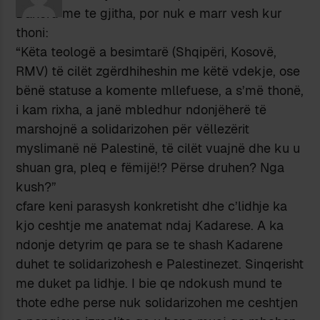
Dakord me te gjitha, por nuk e marr vesh kur
thoni:
“Këta teologë a besimtarë (Shqipëri, Kosovë,
RMV) të cilët zgërdhiheshin me këtë vdekje, ose
bënë statuse a komente mllefuese, a s’më thonë,
i kam rixha, a janë mbledhur ndonjëherë të
marshojnë a solidarizohen për vëllezërit
myslimanë në Palestinë, të cilët vuajnë dhe ku u
shuan gra, pleq e fëmijë!? Përse druhen? Nga
kush?”
cfare keni parasysh konkretisht dhe c’lidhje ka
kjo ceshtje me anatemat ndaj Kadarese. A ka
ndonje detyrim qe para se te shash Kadarene
duhet te solidarizohesh e Palestinezet. Sinqerisht
me duket pa lidhje. I bie qe ndokush mund te
thote edhe perse nuk solidarizohen me ceshtjen