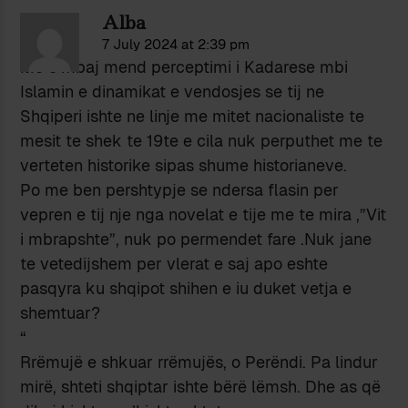
Alba
7 July 2024 at 2:39 pm
Me c’mbaj mend perceptimi i Kadarese mbi
Islamin e dinamikat e vendosjes se tij ne
Shqiperi ishte ne linje me mitet nacionaliste te
mesit te shek te 19te e cila nuk perputhet me te
verteten historike sipas shume historianeve.
Po me ben pershtypje se ndersa flasin per
vepren e tij nje nga novelat e tije me te mira ,”Vit
i mbrapshte”, nuk po permendet fare .Nuk jane
te vetedijshem per vlerat e saj apo eshte
pasqyra ku shqipot shihen e iu duket vetja e
shemtuar?
“
Rrëmujë e shkuar rrëmujës, o Perëndi. Pa lindur
mirë, shteti shqiptar ishte bërë lëmsh. Dhe as që