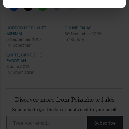
HORROR ME BUXHET
DHUNË FALAS
MINIMAL
30 November 2020
5 September 2015
In "Kulturë"
In "Udhëtime"
QOFTË, BIRRË DHE
EVROPIAN
8 June 2012
In "Urbanistikë"
Discover more from Peizazhe të fjalës
Subscribe to get the latest posts sent to your email.
Type your email…
Subscribe