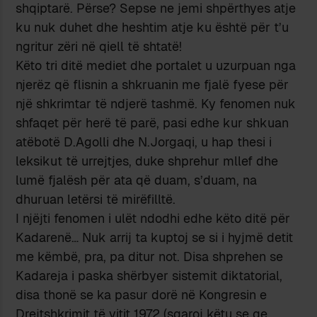
shqiptarë. Përse? Sepse ne jemi shpërthyes atje
ku nuk duhet dhe heshtim atje ku është për t’u
ngritur zëri në qiell të shtatë!
Këto tri ditë mediet dhe portalet u uzurpuan nga
njerëz që flisnin a shkruanin me fjalë fyese për
një shkrimtar të ndjerë tashmë. Ky fenomen nuk
shfaqet për herë të parë, pasi edhe kur shkuan
atëbotë D.Agolli dhe N.Jorgaqi, u hap thesi i
leksikut të urrejtjes, duke shprehur mllef dhe
lumë fjalësh për ata që duam, s’duam, na
dhuruan letërsi të mirëfilltë.
I njëjti fenomen i ulët ndodhi edhe këto ditë për
Kadarenë… Nuk arrij ta kuptoj se si i hyjmë detit
me këmbë, pra, pa ditur not. Disa shprehen se
Kadareja i paska shërbyer sistemit diktatorial,
disa thonë se ka pasur dorë në Kongresin e
Drejtshkrimit të vitit 1972 (sqaroj këtu se qe