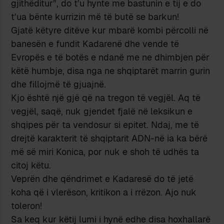
gjithëditur”, do t’u hynte me bastunin e tij e do
t’ua bënte kurrizin më të butë se barkun!
Gjatë këtyre ditëve kur mbarë kombi përcolli në
banesën e fundit Kadarenë dhe vende të
Evropës e të botës e ndanë me ne dhimbjen për
këtë humbje, disa nga ne shqiptarët marrin gurin
dhe fillojmë të gjuajnë.
Kjo është një gjë që na tregon të vegjël. Aq të
vegjël, saqë, nuk gjendet fjalë në leksikun e
shqipes për ta vendosur si epitet. Ndaj, me të
drejtë karakterit të shqiptarit ADN-në ia ka bërë
më së miri Konica, por nuk e shoh të udhës ta
citoj këtu.
Veprën dhe qëndrimet e Kadaresë do të jetë
koha që i vlerëson, kritikon a i rrëzon. Ajo nuk
toleron!
Sa keq kur këtij lumi i hynë edhe disa hoxhallarë