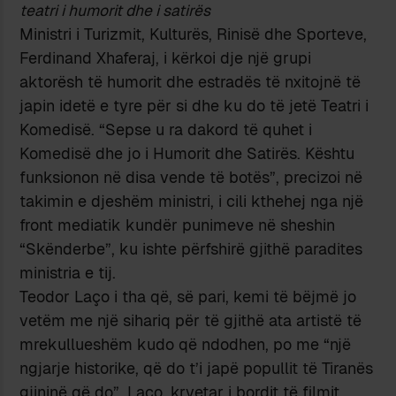
teatri i humorit dhe i satirës
Ministri i Turizmit, Kulturës, Rinisë dhe Sporteve,
Ferdinand Xhaferaj, i kërkoi dje një grupi
aktorësh të humorit dhe estradës të nxitojnë të
japin idetë e tyre për si dhe ku do të jetë Teatri i
Komedisë. “Sepse u ra dakord të quhet i
Komedisë dhe jo i Humorit dhe Satirës. Kështu
funksionon në disa vende të botës”, precizoi në
takimin e djeshëm ministri, i cili kthehej nga një
front mediatik kundër punimeve në sheshin
“Skënderbe”, ku ishte përfshirë gjithë paradites
ministria e tij.
Teodor Laço i tha që, së pari, kemi të bëjmë jo
vetëm me një sihariq për të gjithë ata artistë të
mrekullueshëm kudo që ndodhen, po me “një
ngjarje historike, që do t’i japë popullit të Tiranës
gjininë që do”. Laço, kryetar i bordit të filmit