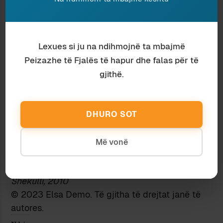
do të jetë në këtë grup, të përcaktojmë
vendndodhjen e teatrit.” Këtu ministri sqaroi se
për salla nuk është edhe aq problem. Këtë javë
Lexues si ju na ndihmojnë ta mbajmë
ai do të takohej me zotin Malaj të Akademisë së
Arteve për të përdorur skenën e Akademisë,
Peizazhe të Fjalës të hapur dhe falas për të
meqë është nga lopët e shtetit. “Pra, për dhjetë
gjithë.
ditë, po edhe më shpejt” dhe vuri prapë buzët në
gaz ministri. Me njërën dorë mbante mikrofonin
që s’rrinte në këmbë, me tjetrën shkruante diçka
DHURO SOT
në një copë letër të palosur nga vetja, që
bashkëbiseduesit të mos përgjonin çfarë në të
Më vonë
vërtetë shënonte aty ministri.
“Jemi gati të gjithë”, tha Bujar Kapexhiu.
Shekulli, 2010
© 2023 Elsa Demo. Të gjitha të drejtat janë të
autores.