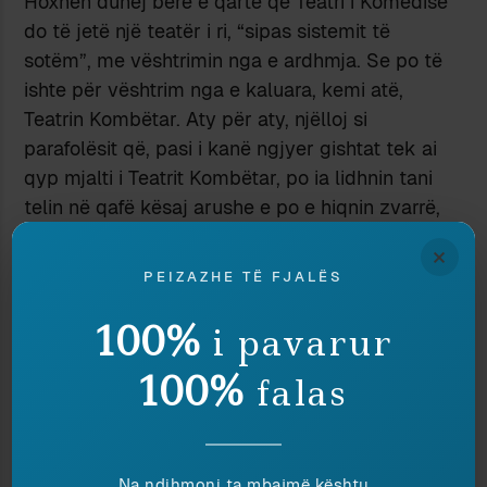
Hoxhën duhej bërë e qartë që Teatri i Komedisë
do të jetë një teatër i ri, “sipas sistemit të
sotëm”, me vështrimin nga e ardhmja. Se po të
ishte për vështrim nga e kaluara, kemi atë,
Teatrin Kombëtar. Aty për aty, njëlloj si
parafolësit që, pasi i kanë ngjyer gishtat tek ai
qyp mjalti i Teatrit Kombëtar, po ia lidhnin tani
telin në qafë kësaj arushe e po e hiqnin zvarrë,
Hoxha shpalli sfidën: “Teatri i Komedisë të vihet
×
në garë me Teatrin Kombëtar, që është i vjetruar.
PEIZAZHE TË FJALËS
Shikoni si shpërblehen aktorët, si vihen pjesët!
Teatri i Komedisë duhet të jetë teatër i një
100%
i pavarur
mentaliteti të ri. Mentalitet i ri do të thotë që
100%
falas
s’kemi kohë për të humbur.”
“Për dhjetë ditë duhet ngritur një grup pune,
sepse kemi gati ligjin për artin skenik”, tha dhe
vuri buzët në gaz ministri. “Të përcaktojmë kush
Na ndihmoni ta mbajmë kështu