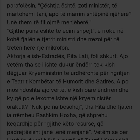
parafolësin. “Çështja është, zoti ministër, të
martohemi tani, apo të marrim shtëpinë njëherë?
Unë them të fillojmë menjëherë.”
“Gjithë puna është të ecim shpejt”, e rroku në
kohë fjalën e tjetrit ministri dhe rrëzoi për të
tretën herë një mikrofon.
Aktorja e ish-Estradës, Rita Lati, foli shkurt. Ajo
vetëm tha se i ishte dukur ëndërr tek kish
dëgjuar Kryeministrin të urdhëronte për ngritjen
e Teatrit Kombëtar të Humorit dhe Satirës. A po
mos ndoshta ajo vërtet e kish parë ëndrrën dhe
ky që po e lexonte ishte një kryeministër
orakull? “Nuk po na besohej”, tha Rita dhe fjalën
ia rrëmbeu Bashkim Hoxha, që shprehu
keqardhje për “gjithë këto resurse, që
padrejtësisht janë lënë mënjanë”. Vetëm se për