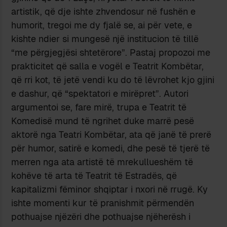
artistik, që dje ishte zhvendosur në fushën e
humorit, tregoi me dy fjalë se, ai për vete, e
kishte ndier si mungesë një institucion të tillë
“me përgjegjësi shtetërore”. Pastaj propozoi me
prakticitet që salla e vogël e Teatrit Kombëtar,
që rri kot, të jetë vendi ku do të lëvrohet kjo gjini
e dashur, që “spektatori e mirëpret”. Autori
argumentoi se, fare mirë, trupa e Teatrit të
Komedisë mund të ngrihet duke marrë pesë
aktorë nga Teatri Kombëtar, ata që janë të prerë
për humor, satirë e komedi, dhe pesë të tjerë të
merren nga ata artistë të mrekullueshëm të
kohëve të arta të Teatrit të Estradës, që
kapitalizmi fëminor shqiptar i nxori në rrugë. Ky
ishte momenti kur të pranishmit përmendën
pothuajse njëzëri dhe pothuajse njëherësh i