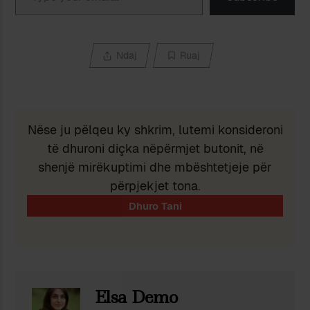
Ndaj
Ruaj
Nëse ju pëlqeu ky shkrim, lutemi konsideroni
të dhuroni diçka nëpërmjet butonit, në
shenjë mirëkuptimi dhe mbështetjeje për
përpjekjet tona.
Elsa Demo