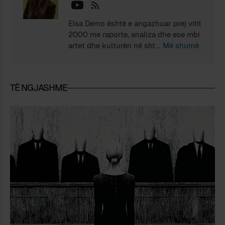
Elsa Demo është e angazhuar prej vitit
2000 me raporte, analiza dhe ese mbi
artet dhe kulturën në shtyp dhe
Më shumë
televizion. Në bashkëpunim me
Ardian Klosin ka hartuar antologjitë
“Shqipëria kujton. 1944-1991” dhe
TË NGJASHME
“Shqipëria tregon 1991-2010”. Është
doktoruar për Studime Letrare (2020).
Është e autore e “Te Teatri” (Berk,
2023) dhe “E gjelbër hiri në të zezë”
(Logbook, 2024). Jeton në Tiranë.