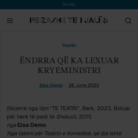
DHURO
Search
Teatër
for:
ËNDRRA QË KA LEXUAR
KRYEMINISTRI
Elsa Demo
26 June 2023
(Nxjerrë nga libri “TE TEATRI”, Berk, 2023. Botuar
për herë të parë te
Shekulli
, 2011)
nga
Elsa Demo
Nga takimi për Teatrin e Komedisë, që dje ishte