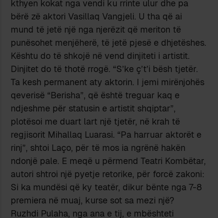
kthyen kokat nga vendi ku rrinte ulur dhe pa
bërë zë aktori Vasillaq Vangjeli. U tha që ai
mund të jetë një nga njerëzit që meriton të
punësohet menjëherë, të jetë pjesë e dhjetëshes.
Kështu do të shkojë në vend dinjiteti i artistit.
Dinjitet do të thotë rrogë. “S’ke ç’t’i bësh tjetër.
Ta kesh permanent aty aktorin. I jemi mirënjohës
qeverisë “Berisha”, që është treguar kaq e
ndjeshme për statusin e artistit shqiptar”,
plotësoi me duart lart një tjetër, në krah të
regjisorit Mihallaq Luarasi. “Pa harruar aktorët e
rinj”, shtoi Laço, për të mos ia ngrënë hakën
ndonjë pale. E meqë u përmend Teatri Kombëtar,
autori shtroi një pyetje retorike, për forcë zakoni:
Si ka mundësi që ky teatër, dikur bënte nga 7-8
premiera në muaj, kurse sot sa mezi një?
Ruzhdi Pulaha, nga ana e tij, e mbështeti