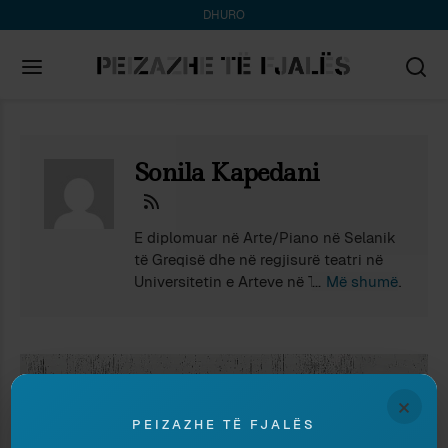
DHURO
Search
for:
Sonila Kapedani
E diplomuar në Arte/Piano në Selanik
të Greqisë dhe në regjisurë teatri në
Universitetin e Arteve në Tiranë, Sonila
Më shumë
Kapedani është autore e metodës
“Estetika e Komunikimit'” e cila i
tejkalon trajnimet tradicionale duke
ofruar një qasje unike dhe të integruar
mbi të folurin në publik, shqiptimin
×
dhe zërin, të aplikuar ndër vite në
PEIZAZHE TË FJALËS
fusha si media, arti, politika dhe