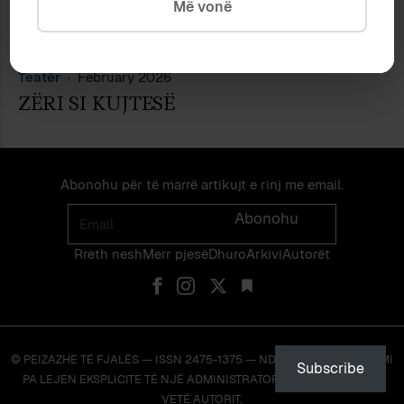
Më vonë
Teatër
February 2026
ZËRI SI KUJTESË
Abonohu për të marrë artikujt e rinj me email.
Email
Abonohu
Rreth nesh
Merr pjes​​ë​
Dhuro
Arkivi
Autorët
© PEIZAZHE TË FJALËS — ISSN 2475-1375 — NDALOHET RIPRODHIMI
Subscribe
PA LEJEN EKSPLICITE TË NJË ADMINISTRATORI TË FAQES OSE TË
VETË AUTORIT.