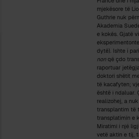
Francë dhe i mjaf
mjekësore të Lion
Guthrie nuk përme
Akademia Suedez
e kokës. Gjatë vi
eksperimentonte 
dytë). Ishte i p
non
që çdo trans
raportuar jetëgj
doktori shëtit m
të kacafyten; vj
është i ndaluar.
realizohej, a nu
transplantim të 
transplatimin e 
Miratimi i një li
vetë aktin e tij