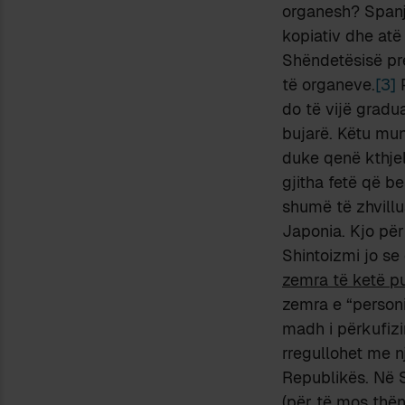
organesh? Spanja
kopiativ dhe atë 
Shëndetësisë pre
të organeve.
[3]
P
do të vijë gradua
bujarë. Këtu mun
duke qenë kthjel
gjitha fetë që b
shumë të zhvillu
Japonia. Kjo për
Shintoizmi jo se
zemra të ketë p
zemra e “personi
madh i përkufizim
rregullohet me n
Republikës. Në S
(për të mos thënë