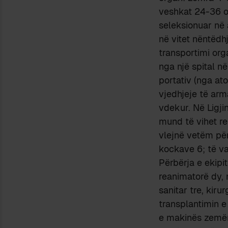
veshkat 24-36 or
seleksionuar në 
në vitet nëntëdhj
transportimi org
nga një spital në
portativ (nga at
vjedhjeje të arm
vdekur. Në Ligj
mund të vihet re
vlejnë vetëm për
kockave 6; të v
Përbërja e ekipit
reanimatorë dy, 
sanitar tre, kiru
transplantimin 
e makinës zemë