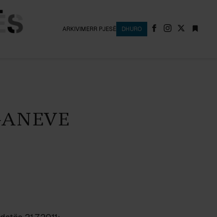
ARKIVI
MERR PJESË
DHURO
GANEVE