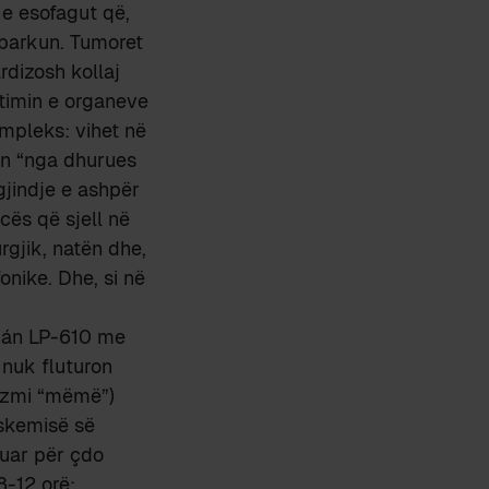
a e esofagut që,
e barkun. Tumoret
dizosh kollaj
ntimin e organeve
ompleks: vihet në
an “nga dhurues
gjindje e ashpër
cës që sjell në
rgjik, natën dhe,
onike. Dhe, si në
acán LP-610 me
 nuk fluturon
nizmi “mëmë”)
iskemisë së
juar për çdo
8-12 orë;