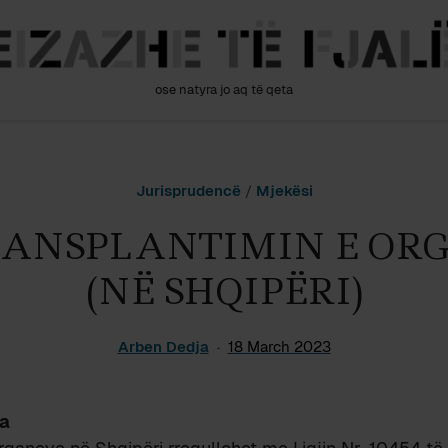
ose natyra jo aq të qeta
Jurisprudencë
/
Mjekësi
RANSPLANTIMIN E OR
(NË SHQIPËRI)
Arben Dedja
18 March 2023
a