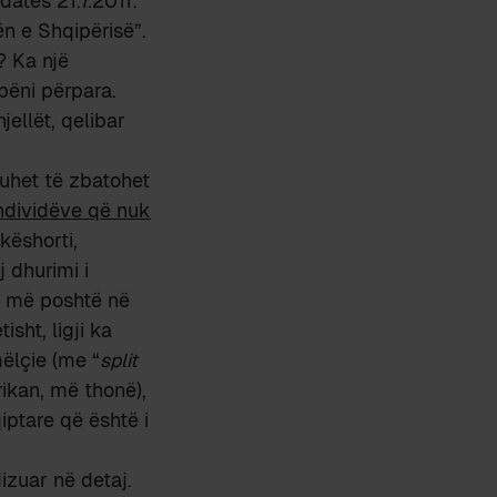
datës 21.7.2011:
n e Shqipërisë”.
? Ka një
 bëni përpara.
jellët, qelibar
duhet të zbatohet
individëve që nuk
këshorti,
 dhurimi i
ra më poshtë në
sht, ligji ka
ëlçie (me “
split
rikan, më thonë),
iptare që është i
izuar në detaj.