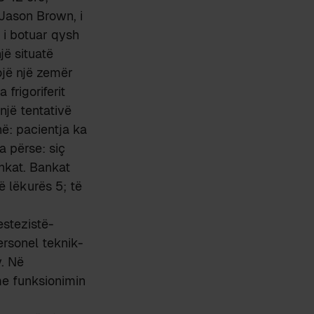
 Jason Brown, i
 i botuar qysh
jë situatë
ojë një zemër
frigoriferit
një tentativë
në: pacientja ka
 përse: siç
nkat. Bankat
ë lëkurës 5; të
estezistë-
ersonel teknik-
y. Në
me funksionimin