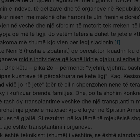
organeve në Shqipëri rregullohet me Ligjin Nr. 10454 të 
min e indeve, të qelizave dhe të organeve në Republikë
kur niseni me makinë dhe harroni të ulni frenin e dorës
 vjen në veshë dhe një sforcim të motorit tek rrekeni të
pja që më lë ligji. Jo vetëm letërsia duhet të jetë e kth
 akoma më shumë kjo vlen për legjislacionin.
[1]
htë Neni 3 (Fusha e zbatimit) që përcakton kuadrin ku 
organeve
midis individëve që kanë lidhje gjaku, si edhe 
u
. Dhe këtu – pika 2c – përmend: “vjehrri, vjehrra, bash
ipas kushteve të përcaktuara në këtë ligj”. Kaq. Kësisoj
dividë jo në jetë” (për të cilin shpenzohen nene të të
ky i kufizuar brenda familjes. Dhe, po ta shohim konkreti
ë tash dy transplantime veshke dhe një transplantim m
urohet një pjesë e mëlçisë; kjo e kryer në Spitalin Ame
rues të gjallë. Si rezultat, në ka lëmë të mjekësisë shq
 ajo është transplantimi i organeve.
k është teknikisht (shumë) i vështirë, se është standard