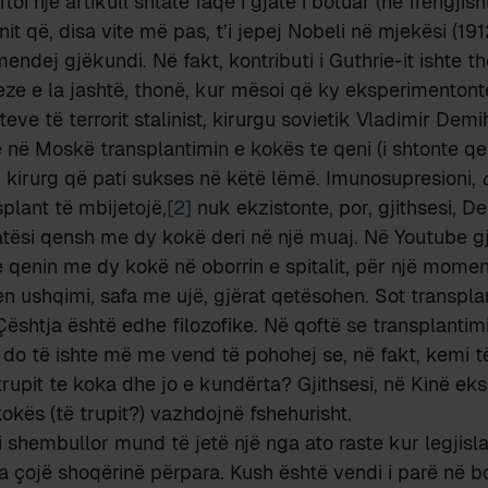
toi një artikull shtatë faqe i gjatë i botuar (në frëngjish
it që, disa vite më pas, t’i jepej Nobeli në mjekësi (191
ndej gjëkundi. Në fakt, kontributi i Guthrie-it ishte th
e e la jashtë, thonë, kur mësoi që ky eksperimentont
teve të terrorit stalinist, kirurgu sovietik Vladimir Demi
në Moskë transplantimin e kokës te qeni (i shtonte qen
ari kirurg që pati sukses në këtë lëmë. Imunosupresioni,
plant të mbijetojë,
[2]
nuk ekzistonte, por, gjithsesi, D
atësi qensh me dy kokë deri në një muaj. Në Youtube g
e qenin me dy kokë në oborrin e spitalit, për një moment
en ushqimi, safa me ujë, gjërat qetësohen. Sot transpla
 Çështja është edhe filozofike. Në qoftë se transplantim
k do të ishte më me vend të pohohej se, në fakt, kemi
trupit te koka dhe jo e kundërta? Gjithsesi, në Kinë ek
kokës (të trupit?) vazhdojnë fshehurisht.
gji shembullor mund të jetë një nga ato raste kur legjisla
, ta çojë shoqërinë përpara. Kush është vendi i parë në 