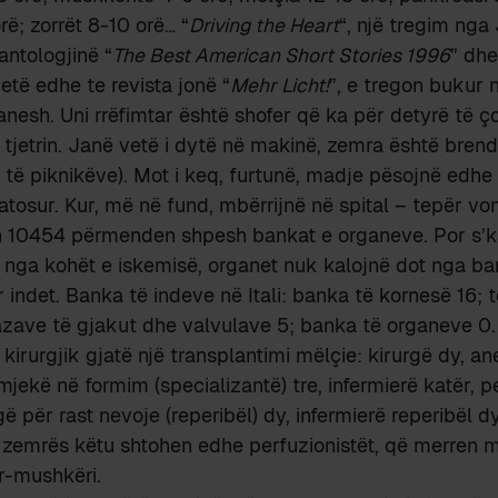
ë; zorrët 8-10 orë… “
Driving the Heart
“, një tregim nga
antologjinë “
The Best American Short Stories 1996
” dhe
etë edhe te revista jonë “
Mehr Licht!
”, e tregon bukur n
anesh. Uni rrëfimtar është shofer që ka për detyrë të ç
 tjetrin. Janë vetë i dytë në makinë, zemra është brenda 
o të piknikëve). Mot i keq, furtunë, madje pësojnë edhe 
atosur. Kur, më në fund, mbërrijnë në spital – tepër vo
in 10454 përmenden shpesh bankat e organeve. Por s’ka
 nga kohët e iskemisë, organet nuk kalojnë dot nga ba
 indet. Banka të indeve në Itali: banka të kornesë 16; t
azave të gjakut dhe valvulave 5; banka të organeve 0.
 kirurgjik gjatë një transplantimi mëlçie: kirurgë dy, an
mjekë në formim (specializantë) tre, infermierë katër, p
rgë për rast nevoje (reperibël) dy, infermierë reperibël d
e zemrës këtu shtohen edhe perfuzionistët, që merren 
r-mushkëri.