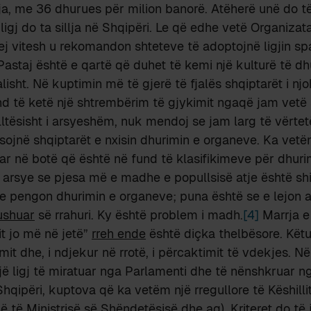
, me 36 dhurues për milion banorë. Atëherë unë do të
ligj do ta sillja në Shqipëri. Le që edhe vetë Organizat
j vitesh u rekomandon shteteve të adoptojnë ligjin spa
astaj është e qartë që duhet të kemi një kulturë të dh
lisht. Në kuptimin më të gjerë të fjalës shqiptarët i nj
d të ketë një shtrembërim të gjykimit ngaqë jam vetë s
ltësisht i arsyeshëm, nuk mendoj se jam larg të vërtetë
esojnë shqiptarët e nxisin dhurimin e organeve. Ka vet
ar në botë që është në fund të klasifikimeve për dhur
 arsye se pjesa më e madhe e popullsisë atje është shi
 e pengon dhurimin e organeve; puna është se e lejon 
ushuar
së rrahuri. Ky është problem i madh.
[4]
Marrja e
t jo më në jetë”
rreh ende
është diçka thelbësore. Këtu 
it dhe, i ndjekur në rrotë, i përcaktimit të vdekjes. Në 
jë ligj të miratuar nga Parlamenti dhe të nënshkruar ng
hqipëri, kuptova që ka vetëm një rregullore të Këshilli
 të Ministrisë së Shëndetësisë dhe aq). Kriteret do të j