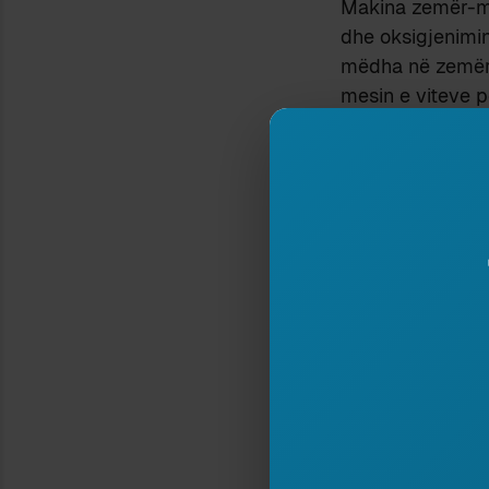
Makina zemër-mu
dhe oksigjenimin
mëdha në zemër 
mesin e viteve p
Walton Lillehei p
përderisa mori g
funksionin e mak
të gjakut). Ditë
pak të sfazuara: 
dhe vena kava e
pas kësaj fillont
dhe, kur herën e
më vonë, në Fila
me sukses te nje
mahnitshme të nje
kaluar të tetëdhj
ç’bëheshin. Kësht