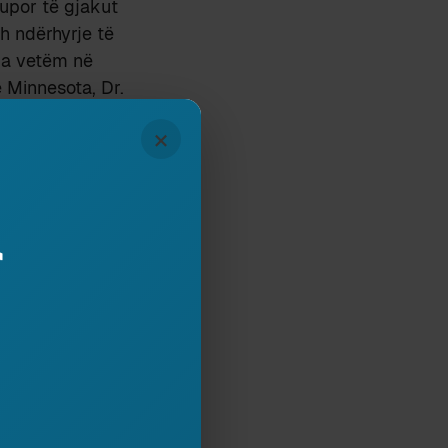
upor të gjakut
h ndërhyrje të
ua vetëm në
ë Minnesota, Dr.
ian në deje
×
gjenitale ku
 varësi të grupit
in paralel dhe
i fillim aorta
r
ëmijës. Vetëm
e katër fëmijë
ogramin. Pak muaj
r herë të parë
disiplinat më të
ë pension, i kish
deshi të dinte
hjetë e dy ishin