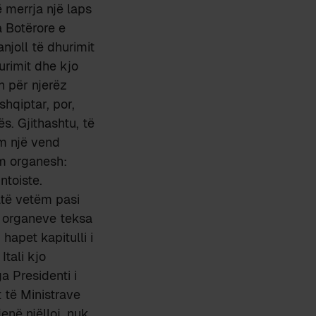
 merrja një laps
a Botërore e
njoll të dhurimit
urimit dhe kjo
oh për njerëz
hqiptar, por,
s. Gjithashtu, të
ëm një vend
im organesh:
ntoiste.
atë vetëm pasi
 organeve teksa
hapet kapitulli i
Itali kjo
a Presidenti i
t të Ministrave
enë njëlloj, nuk