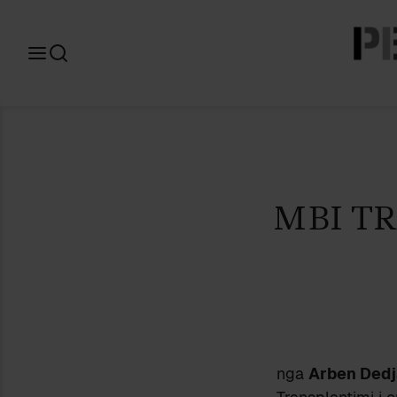
Search
for:
MBI T
nga
Arben Dedj