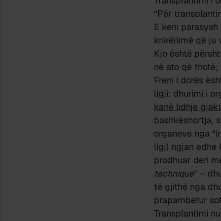
Transplantimi i 
“Për transplanti
E keni parasysh 
krikëllimë që ju
Kjo është përshty
në ato që thotë;
Freni i dorës ës
ligji: dhurimi i 
kanë lidhje gjak
bashkëshortja, s
organeve nga “in
ligj) ngjan edhe 
prodhuar deri m
technique
” – dh
të gjithë nga dhu
prapambetur sot,
Transplantimi nu