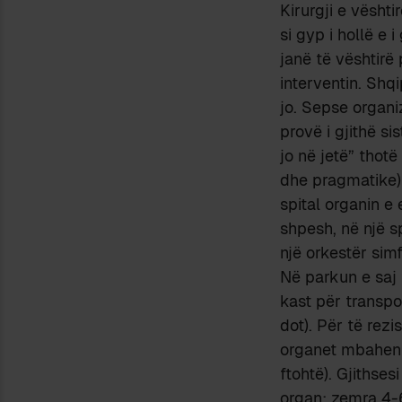
Kirurgji e vështi
si gyp i hollë e 
janë të vështirë
interventin. Shq
jo. Sepse organiz
provë i gjithë s
jo në jetë” thotë
dhe pragmatike) 
spital organin e 
shpesh, në një sp
një orkestër sim
Në parkun e saj
kast për transpo
dot). Për të rez
organet mbahen n
ftohtë). Gjithses
organ: zemra 4-6