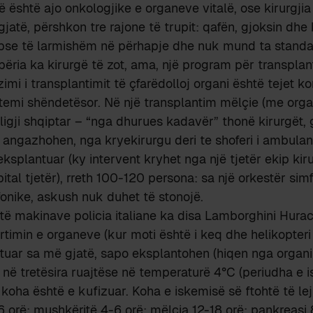
rë është ajo onkologjike e organeve vitalë, ose kirurgji
i gjatë, përshkon tre rajone të trupit: qafën, gjoksin dh
 pse të larmishëm në përhapje dhe nuk mund ta standar
ipëria ka kirurgë të zot, ama, një program për transpla
imi i transplantimit të çfarëdolloj organi është tejet k
istemi shëndetësor. Në një transplantim mëlçie (me org
 ligji shqiptar – “nga dhurues kadavër” thonë kirurgët, 
angazhohen, nga kryekirurgu deri te shoferi i ambulan
eksplantuar (ky intervent kryhet nga një tjetër ekip kiru
ital tjetër), rreth 100-120 persona: sa një orkestër simf
fonike, askush nuk duhet të stonojë.
 të makinave policia italiane ka disa Lamborghini Hur
rtimin e organeve (kur moti është i keq dhe helikopteri
istuar sa më gjatë, sapo eksplantohen (hiqen nga orga
ë tretësira ruajtëse në temperaturë 4°C (periudha e 
i koha është e kufizuar. Koha e iskemisë së ftohtë të le
 orë; mushkëritë 4-6 orë; mëlçia 12-18 orë; pankreasi 