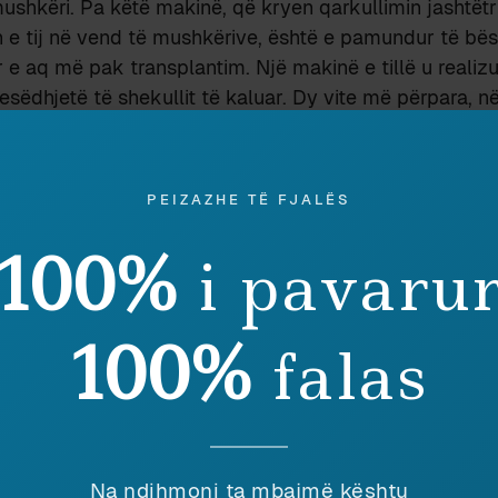
shkëri. Pa këtë makinë, që kryen qarkullimin jashtëtr
 e tij në vend të mushkërive, është e pamundur të bës
e aq më pak transplantim. Një makinë e tillë u realiz
esëdhjetë të shekullit të kaluar. Dy vite më përpara, n
ati një ide:
cross circulation
. Thonë kishte pak gjak ind
uximin e çmendur: të operojë fëmijë me kardiopati kon
inës zemër-mushkëri ta kryente… njëri nga prindërit (në
PEIZAZHE TË FJALËS
n e ndërhyrjes kirurgjike dy tryeza operatore vendosesh
në nivel të gjoksit të fëmijës vendosej barku i prindit. S
100%
i pavaru
 prindit lidheshin me aortën dhe venën pulmonare të f
e operacioni i vërtetë. Dr. Lillehei operoi kësisoj dyzet 
 dyzet e pestë ndodhi fataliteti, spitali ia ndërpreu pr
100%
falas
delfia, prototipi i makinës zemër-mushkëri u përdor pë
riu. Nga ai çast kardiokirurgjia u shndërrua në një nga 
rëzimit. Sa për Lillehei-in, dyzet vjet më vonë (ishte n
etat) u kujtua për ato pacientët e tij të dikurshëm dhe 
u ngriti receptorin dhe i telefonoi vetë një për një. Trid
Na ndihmoni ta mbajmë kështu