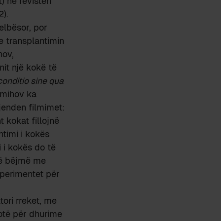
t) në revistën
2).
elbësor, por
e transplantimin
hov,
it një kokë të
conditio sine qua
emihov ka
jenden filmimet:
 kokat fillojnë
ntimi i kokës
i i kokës do të
 të bëjmë me
sperimentet për
tori rreket, me
botë për dhurime