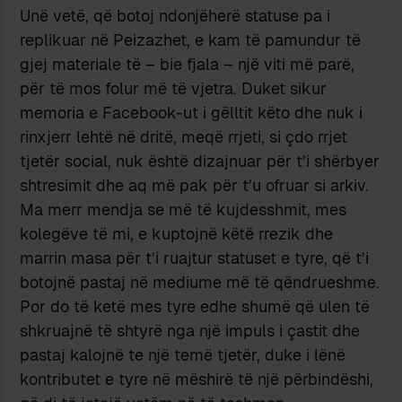
Unë vetë, që botoj ndonjëherë statuse pa i
replikuar në Peizazhet, e kam të pamundur të
gjej materiale të – bie fjala – një viti më parë,
për të mos folur më të vjetra. Duket sikur
memoria e Facebook-ut i gëlltit këto dhe nuk i
rinxjerr lehtë në dritë, meqë rrjeti, si çdo rrjet
tjetër social, nuk është dizajnuar për t’i shërbyer
shtresimit dhe aq më pak për t’u ofruar si arkiv.
Ma merr mendja se më të kujdesshmit, mes
kolegëve të mi, e kuptojnë këtë rrezik dhe
marrin masa për t’i ruajtur statuset e tyre, që t’i
botojnë pastaj në mediume më të qëndrueshme.
Por do të ketë mes tyre edhe shumë që ulen të
shkruajnë të shtyrë nga një impuls i çastit dhe
pastaj kalojnë te një temë tjetër, duke i lënë
kontributet e tyre në mëshirë të një përbindëshi,