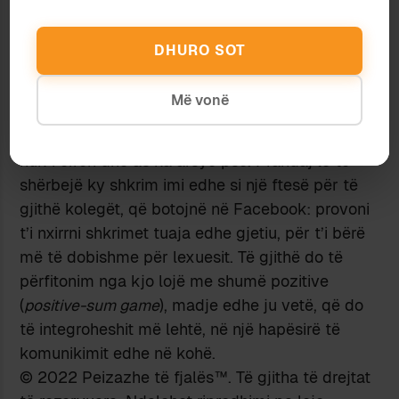
që lexoj në Facebook do t’u shërbenin më mirë
lexuesve, veçanërisht atyre më të rinj, po të
DHURO SOT
viheshin në dispozicion të tyre në një medium të
menduar për arkivim; dhe aq më mirë sikur ky
Më vonë
medium të ofronte edhe lehtësi të tjera kryq-
referimi dhe hiper-lidhjesh, të cilat një rrjet social
nuk i ofron dhe as ka arsye pse. Prandaj le të
shërbejë ky shkrim imi edhe si një ftesë për të
gjithë kolegët, që botojnë në Facebook: provoni
t’i nxirrni shkrimet tuaja edhe gjetiu, për t’i bërë
më të dobishme për lexuesit. Të gjithë do të
përfitonim nga kjo lojë me shumë pozitive
(
positive-sum game
), madje edhe ju vetë, që do
të integroheshit më lehtë, në një hapësirë të
komunikimit edhe në kohë.
© 2022 Peizazhe të fjalës™. Të gjitha të drejtat