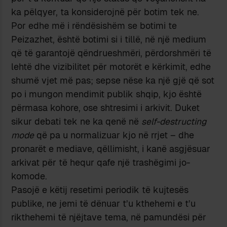
ka pëlqyer, ta konsiderojnë për botim tek ne.
Por edhe më i rëndësishëm se botimi te
Peizazhet, është botimi si i tillë, në një medium
që të garantojë qëndrueshmëri, përdorshmëri të
lehtë dhe vizibilitet për motorët e kërkimit, edhe
shumë vjet më pas; sepse nëse ka një gjë që sot
po i mungon mendimit publik shqip, kjo është
përmasa kohore, ose shtresimi i arkivit. Duket
sikur debati tek ne ka qenë në
self-destructing
mode
që pa u normalizuar kjo në rrjet – dhe
pronarët e mediave, qëllimisht, i kanë asgjësuar
arkivat për të hequr qafe një trashëgimi jo-
komode.
Pasojë e këtij resetimi periodik të kujtesës
publike, ne jemi të dënuar t’u kthehemi e t’u
rikthehemi të njëjtave tema, në pamundësi për