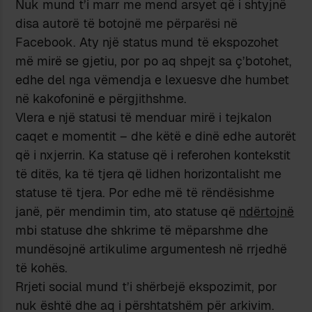
Nuk mund t’i marr me mend arsyet që i shtyjnë
disa autorë të botojnë me përparësi në
Facebook. Aty një status mund të ekspozohet
më mirë se gjetiu, por po aq shpejt sa ç’botohet,
edhe del nga vëmendja e lexuesve dhe humbet
në kakofoninë e përgjithshme.
Vlera e një statusi të menduar mirë i tejkalon
caqet e momentit – dhe këtë e dinë edhe autorët
që i nxjerrin. Ka statuse që i referohen kontekstit
të ditës, ka të tjera që lidhen horizontalisht me
statuse të tjera. Por edhe më të rëndësishme
janë, për mendimin tim, ato statuse që
ndërtojnë
mbi statuse dhe shkrime të mëparshme dhe
mundësojnë artikulime argumentesh në rrjedhë
të kohës.
Rrjeti social mund t’i shërbejë ekspozimit, por
nuk është dhe aq i përshtatshëm për arkivim.