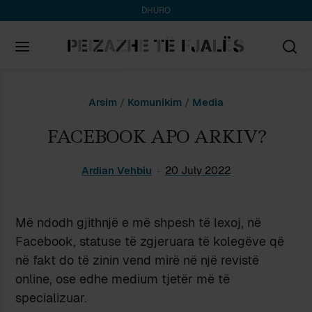
DHURO
Search
Arsim
/
Komunikim
/
Media
for:
FACEBOOK APO ARKIV?
Ardian Vehbiu
20 July 2022
Më ndodh gjithnjë e më shpesh të lexoj, në
Facebook, statuse të zgjeruara të kolegëve që
në fakt do të zinin vend mirë në një revistë
online, ose edhe medium tjetër më të
specializuar.