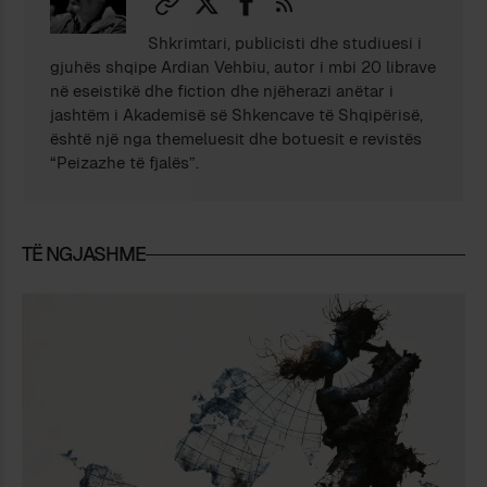
Shkrimtari, publicisti dhe studiuesi i
gjuhës shqipe Ardian Vehbiu, autor i mbi 20 librave
në eseistikë dhe fiction dhe njëherazi anëtar i
jashtëm i Akademisë së Shkencave të Shqipërisë,
është një nga themeluesit dhe botuesit e revistës
“Peizazhe të fjalës”.
TË NGJASHME