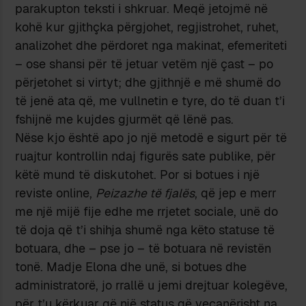
parakupton teksti i shkruar. Meqë jetojmë në
kohë kur gjithçka përgjohet, regjistrohet, ruhet,
analizohet dhe përdoret nga makinat, efemeriteti
– ose shansi për të jetuar vetëm një çast – po
përjetohet si virtyt; dhe gjithnjë e më shumë do
të jenë ata që, me vullnetin e tyre, do të duan t’i
fshijnë me kujdes gjurmët që lënë pas.
Nëse kjo është apo jo një metodë e sigurt për të
ruajtur kontrollin ndaj figurës sate publike, për
këtë mund të diskutohet. Por si botues i një
reviste online,
Peizazhe të fjalës
, që jep e merr
me një mijë fije edhe me rrjetet sociale, unë do
të doja që t’i shihja shumë nga këto statuse të
botuara, dhe – pse jo – të botuara në revistën
tonë. Madje Elona dhe unë, si botues dhe
administratorë, jo rrallë u jemi drejtuar kolegëve,
për t’u kërkuar që një status që veçanërisht na