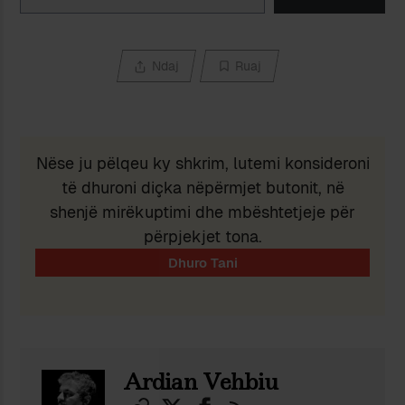
Ndaj
Ruaj
Nëse ju pëlqeu ky shkrim, lutemi konsideroni
të dhuroni diçka nëpërmjet butonit, në
shenjë mirëkuptimi dhe mbështetjeje për
përpjekjet tona.
Ardian Vehbiu