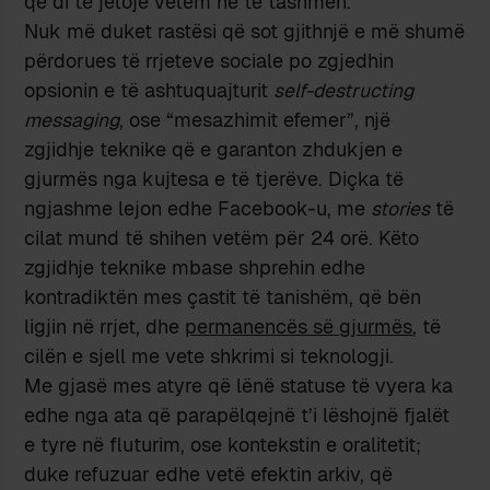
që di të jetojë vetëm në të tashmen.
Nuk më duket rastësi që sot gjithnjë e më shumë
përdorues të rrjeteve sociale po zgjedhin
opsionin e të ashtuquajturit
self-destructing
messaging
, ose “mesazhimit efemer”, një
zgjidhje teknike që e garanton zhdukjen e
gjurmës nga kujtesa e të tjerëve. Diçka të
ngjashme lejon edhe Facebook-u, me
stories
të
cilat mund të shihen vetëm për 24 orë. Këto
zgjidhje teknike mbase shprehin edhe
kontradiktën mes çastit të tanishëm, që bën
ligjin në rrjet, dhe
permanencës së gjurmës
, të
cilën e sjell me vete shkrimi si teknologji.
Me gjasë mes atyre që lënë statuse të vyera ka
edhe nga ata që parapëlqejnë t’i lëshojnë fjalët
e tyre në fluturim, ose kontekstin e oralitetit;
duke refuzuar edhe vetë efektin arkiv, që