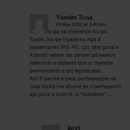
Vendet Tona
29 May 2020 at 3:40 pm
Nga fakti qe ne momentin ku po
flasim, ka nje tryeze ku nga 4
pjesemarres (PS, PD, LSI, dhe goca e
Azemit) vetem nje person po kerkon
nderrimin e sistemit dhe jo thjeshte
permiresimin e atij egzistuesit.
Ato 3 partite e para perfaqesojne ne
total dicka me shume se c’perfaqeson
ajo goca e Azemit, si “statistike” …
kovi