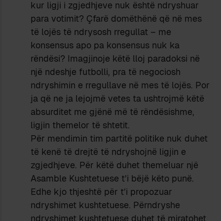
kur ligji i zgjedhjeve nuk është ndryshuar
para votimit? Çfarë domëthënë që në mes
të lojës të ndrysosh rregullat – me
konsensus apo pa konsensus nuk ka
rëndësi? Imagjinoje këtë lloj paradoksi në
një ndeshje futbolli, pra të negociosh
ndryshimin e rregullave në mes të lojës. Por
ja që ne ja lejojmë vetes ta ushtrojmë këtë
absurditet me gjënë më të rëndësishme,
ligjin themelor të shtetit.
Për mendimin tim partitë politike nuk duhet
të kenë të drejtë të ndryshojnë ligjin e
zgjedhjeve. Për këtë duhet themeluar një
Asamble Kushtetuese t’i bëjë këto punë.
Edhe kjo thjeshtë për t’i propozuar
ndryshimet kushtetuese. Përndryshe
ndryshimet kushtetuese duhet të miratohet