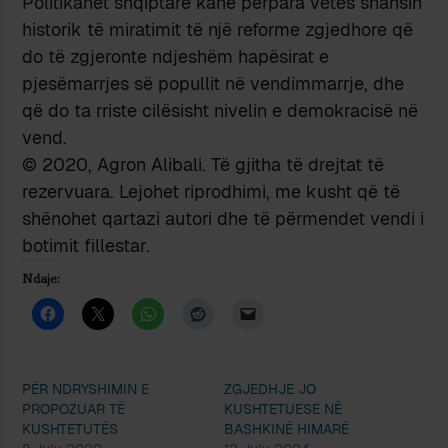
Politikanët shqiptarë kanë përpara vetes shansin
historik të miratimit të një reforme zgjedhore që
do të zgjeronte ndjeshëm hapësirat e
pjesëmarrjes së popullit në vendimmarrje, dhe
që do ta rriste cilësisht nivelin e demokracisë në
vend.
© 2020, Agron Alibali. Të gjitha të drejtat të
rezervuara. Lejohet riprodhimi, me kusht që të
shënohet qartazi autori dhe të përmendet vendi i
botimit fillestar.
Ndaje:
PËR NDRYSHIMIN E
ZGJEDHJE JO
PROPOZUAR TË
KUSHTETUESE NË
KUSHTETUTËS
BASHKINË HIMARË