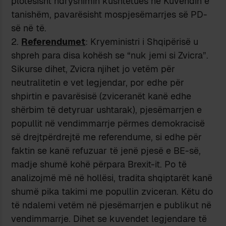
plotësisht ndryshimin kushtetues në Kuvendin e
tanishëm, pavarësisht mospjesëmarrjes së PD-
së në të.
Referendumet
: Kryeministri i Shqipërisë u
shpreh para disa kohësh se “nuk jemi si Zvicra”.
Sikurse dihet, Zvicra njihet jo vetëm për
neutralitetin e vet legjendar, por edhe për
shpirtin e pavarësisë (zviceranët kanë edhe
shërbim të detyruar ushtarak), pjesëmarrjen e
popullit në vendimmarrje përmes demokracisë
së drejtpërdrejtë me referendume, si edhe për
faktin se kanë refuzuar të jenë pjesë e BE-së,
madje shumë kohë përpara Brexit-it. Po të
analizojmë më në hollësi, tradita shqiptarët kanë
shumë pika takimi me popullin zviceran. Këtu do
të ndalemi vetëm në pjesëmarrjen e publikut në
vendimmarrje. Dihet se kuvendet legjendare të