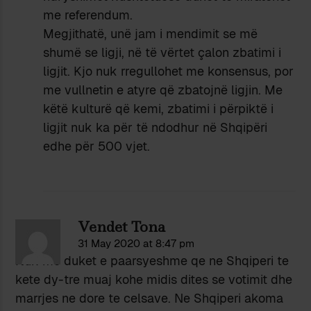
me referendum.
Megjithatë, unë jam i mendimit se më
shumë se ligji, në të vërtet çalon zbatimi i
ligjit. Kjo nuk rregullohet me konsensus, por
me vullnetin e atyre që zbatojnë ligjin. Me
këtë kulturë që kemi, zbatimi i përpiktë i
ligjit nuk ka për të ndodhur në Shqipëri
edhe për 500 vjet.
Vendet Tona
31 May 2020 at 8:47 pm
Nuk me duket e paarsyeshme qe ne Shqiperi te
kete dy-tre muaj kohe midis dites se votimit dhe
marrjes ne dore te celsave. Ne Shqiperi akoma