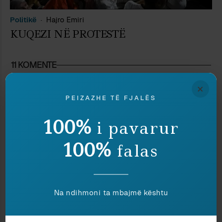
Politikë
Hajro Emiri
KUQEZI NË PROTESTË
11 KOMENTE
×
Dies Irae
PEIZAZHE TË FJALËS
28 May 2020 at 9:09 pm
Ne radhe te pare duhet te ndajme mendjen nese
100%
i pavarur
partite e vogla duhet te ekzistojne apo jo, dmth
100%
falas
jane mire apo jane keq. Nqs jane mire atehere
sistemi duhet te jete sa me afer proporcionalit
kombetar te kulluar. Gjithsesi problemi aktual
nuk lidhet me partite e kryetaret, por me
Na ndihmoni ta mbajmë kështu
delegjitimimin e deputetit Deputeti duket si
kategoria me e padobishme qe ekziston meqe