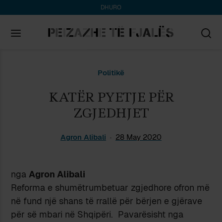
DHURO
Search
Politikë
for:
KATËR PYETJE PËR
ZGJEDHJET
Agron Alibali
28 May 2020
nga
Agron Alibali
Reforma e shumëtrumbetuar zgjedhore ofron më
në fund një shans të rrallë për bërjen e gjërave
për së mbari në Shqipëri. Pavarësisht nga