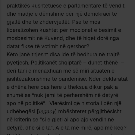
praktikës kushtetuese e parlamentare të vendit,
dhe madje e dëmshme për një demokraci të
gjallë dhe të zhdërvjellët. Pse të mos
liberalizohen kushtet për mocionet e besimit e
mosbesimit në Kuvend, dhe të hiqet dorë nga
datat fikse të votimit në qershor?
Këto janë thjesht disa ide të hedhura në trajtë
pyetjesh. Politikanët shqiptarë – duhet thënë –
deri tani e menaxhuan më së miri situatën e
jashtëzakonshme të pandemisë. Ndër deklaratat
e dhëna herë pas here u theksua dikur pak a
shumë se “nuk jemi të përhershëm në detyrë
apo në politikë”. Vlerësimi që historia i bën një
udhëheqësi [
legacy
] mbështetet përgjithësisht
në kriterin se “si e gjeti ai apo ajo vendin në
detyrë, dhe si e la”. A e la më mirë, apo më keq?