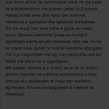
nuk kemi arritur te numerojme votat ne nje kohe
te krahasueshme me pjesen tjeter te Europes.
Pastaj duhet lene dhe vend per ankimet,
vendimet e gjykates dhe apelimet perkatese.
Dy-tre muaj nuk jane kohe e gjate per keto
pune. Qeveria nderkohe (nese ka humbur
zgjedhjet) eshte qeveri caretaker dhe nuk mund
te marre (nuk duhet te marre) vendime afatgjata.
Por kjo rregullohet me ligj me vehte dhe nuk ka
lidhje me sistemin e zgjedhjeve.
Me pelqen shume kur shikoj se si ne te njejtin
shkrim therritet ne ndihme eksperienca e huaj
dhe po aty rezilepsen te huajt per sistemin
egzistues. Shume konseguente si menyre te
menduari.