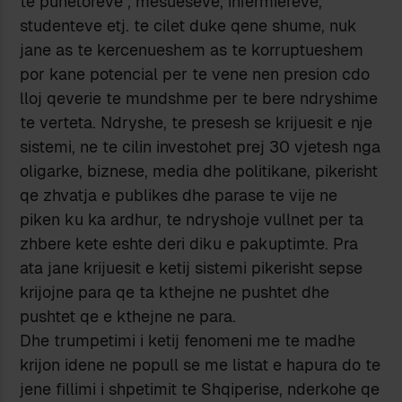
te punetoreve , mesueseve, infermiereve,
studenteve etj. te cilet duke qene shume, nuk
jane as te kercenueshem as te korruptueshem
por kane potencial per te vene nen presion cdo
lloj qeverie te mundshme per te bere ndryshime
te verteta. Ndryshe, te presesh se krijuesit e nje
sistemi, ne te cilin investohet prej 30 vjetesh nga
oligarke, biznese, media dhe politikane, pikerisht
qe zhvatja e publikes dhe parase te vije ne
piken ku ka ardhur, te ndryshoje vullnet per ta
zhbere kete eshte deri diku e pakuptimte. Pra
ata jane krijuesit e ketij sistemi pikerisht sepse
krijojne para qe ta kthejne ne pushtet dhe
pushtet qe e kthejne ne para.
Dhe trumpetimi i ketij fenomeni me te madhe
krijon idene ne popull se me listat e hapura do te
jene fillimi i shpetimit te Shqiperise, nderkohe qe