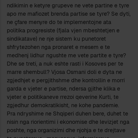
ndikimin e ketyre grupeve ne vete partine e tyre
apo me mafiozet brenda partise se tyre? Se dyti,
ne çfare menyre do te implementojne ata
politika progresiste (fjala vjen mbeshtetjen e
sindikatave) ne nje sistem ku punetoret
shfrytezohen nga pronaret e mesem e te
medhenj lidhur ngushte me vete partite e tyre?
Dhe se treti, a nuk eshte rasti i Kosoves per te
marre shembull? Vjosa Osmani doli e dyta ne
zgjedhjet e pergjithshme dhe kontrollin e morri
garda e vjeter e partise, ndersa gjithe klika e
vjeter e politikaneve rrezoi qeverine Kurti, te
zgjedhur demokratikisht, ne kohe pandemie.
Pra ndryshime ne Shqiperi duhen bere, duhet te
nisin nga riorientimi i ekonomise dhe levizjet nga
poshte, nga organizimi dhe njohja e te drejtave