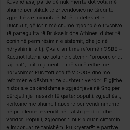
Kuvend asaj partie që nuk merrte dot vota më
shumë për shkak të zhvendosjes në Greqi të
zgjedhësve minoritarë. Mirëpo defektet e
Dushkut, që ishin më shumë rrjedhojë e trysnive
të parregullta të Brukselit dhe Athinës, duhet të
çonin në përmirësimin e sistemit, dhe jo në
ndryshimin e tij. Çka u arrit me reformën OSBE –
Kastriot Islami, që solli në sistemin “proporcional
rajonal”, i cili u çimentua më vonë edhe me
ndryshimet kushtetuese të v. 2008 dhe me
reformën e dështuar të pushtetit vendor. E gjithë
historia e pakëndshme e zgjedhjeve në Shqipëri
përcjell një mesazh të qartë: populli, zgjedhësit,
kërkojnë më shumë hapësirë për vendimmarrje
në problemet e vendit në rrafsh qendror dhe
vendor. Populli, zgjedhësit, nuk e duan sistemin
e imponuar të tanishëm, ku kryetarët e partive