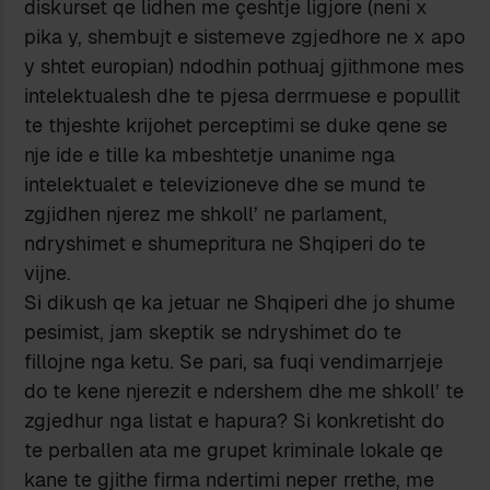
diskurset qe lidhen me çeshtje ligjore (neni x
pika y, shembujt e sistemeve zgjedhore ne x apo
y shtet europian) ndodhin pothuaj gjithmone mes
intelektualesh dhe te pjesa derrmuese e popullit
te thjeshte krijohet perceptimi se duke qene se
nje ide e tille ka mbeshtetje unanime nga
intelektualet e televizioneve dhe se mund te
zgjidhen njerez me shkoll’ ne parlament,
ndryshimet e shumepritura ne Shqiperi do te
vijne.
Si dikush qe ka jetuar ne Shqiperi dhe jo shume
pesimist, jam skeptik se ndryshimet do te
fillojne nga ketu. Se pari, sa fuqi vendimarrjeje
do te kene njerezit e ndershem dhe me shkoll’ te
zgjedhur nga listat e hapura? Si konkretisht do
te perballen ata me grupet kriminale lokale qe
kane te gjithe firma ndertimi neper rrethe, me