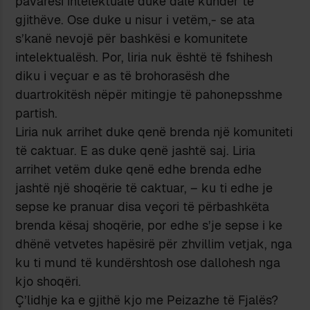
pavarësi intelektuale duke dalë kundër të
gjithëve. Ose duke u nisur i vetëm,- se ata
s’kanë nevojë për bashkësi e komunitete
intelektualësh. Por, liria nuk është të fshihesh
diku i veçuar e as të brohorasësh dhe
duartrokitësh nëpër mitingje të pahonepsshme
partish.
Liria nuk arrihet duke qenë brenda një komuniteti
të caktuar. E as duke qenë jashtë saj. Liria
arrihet vetëm duke qenë edhe brenda edhe
jashtë një shoqërie të caktuar, – ku ti edhe je
sepse ke pranuar disa veçori të përbashkëta
brenda kësaj shoqërie, por edhe s’je sepse i ke
dhënë vetvetes hapësirë për zhvillim vetjak, nga
ku ti mund të kundërshtosh ose dallohesh nga
kjo shoqëri.
Ç’lidhje ka e gjithë kjo me Peizazhe të Fjalës?