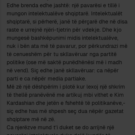
Edhe brenda edhe jashtë: një pavarësi e tillë i
mungon intelektualëve shqiptarë. Intelektualët
shqiptarë, si përherë, janë të përçarë dhe në disa
raste e urrejnë njëri-tjetrin për vdekje. Dhe kjo
mungesë bashkëpunimi midis intelektualëve,
nuk i bën ata më të pavarur, por përkundrazi më
të cenueshëm për tu skllavëruar nga partitë
politike (ose më saktë punëdhënësi më i madh
në vend). Siç edhe janë skllavëruar: ca nëpër
parti e ca nëpër media partiake.
Më zë një dëshpërim i plotë kur lexoj një shkrim
të thellë pranëvënë me artikuj mbi vithet e Kim
Kardashian dhe jetën e fshehtë të politikanëve,-
siç edhe has më shpesh seç dua nëpër gazetat
shqiptare më në zë.
Ca njerëzve mund t’i duket se do arrijnë një