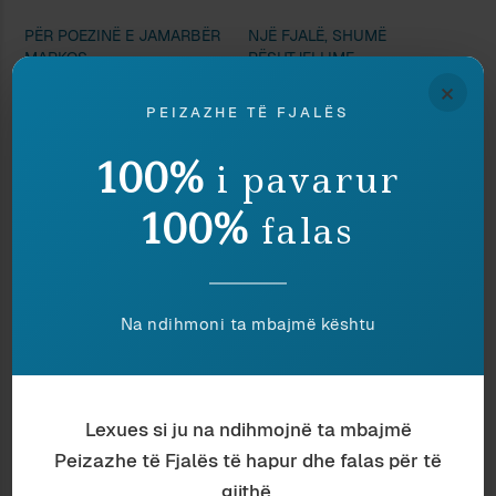
PËR POEZINË E JAMARBËR
NJË FJALË, SHUMË
MARKOS
PËSHTJELLIME
23 May 2020
1 October 2010
×
In "Letërsi"
In "Antropologji"
PEIZAZHE TË FJALËS
REVOLTË, JO REVOLUCION
100%
25 June 2026
i pavarur
In "Histori"
100%
falas
Discover more from Peizazhe të fjalës
Na ndihmoni ta mbajmë kështu
Subscribe to get the latest posts sent to your email.
Type your email…
Subscribe
Lexues si ju na ndihmojnë ta mbajmë
Peizazhe të Fjalës të hapur dhe falas për të
Ndaj
Ruaj
gjithë.