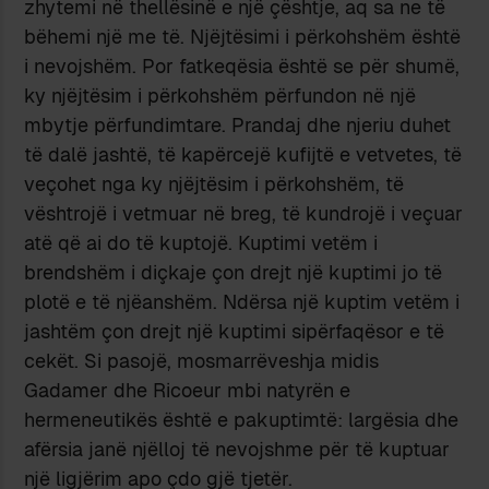
zhytemi në thellësinë e një çështje, aq sa ne të
bëhemi një me të. Njëjtësimi i përkohshëm është
i nevojshëm. Por fatkeqësia është se për shumë,
ky njëjtësim i përkohshëm përfundon në një
mbytje përfundimtare. Prandaj dhe njeriu duhet
të dalë jashtë, të kapërcejë kufijtë e vetvetes, të
veçohet nga ky njëjtësim i përkohshëm, të
vështrojë i vetmuar në breg, të kundrojë i veçuar
atë që ai do të kuptojë. Kuptimi vetëm i
brendshëm i diçkaje çon drejt një kuptimi jo të
plotë e të njëanshëm. Ndërsa një kuptim vetëm i
jashtëm çon drejt një kuptimi sipërfaqësor e të
cekët. Si pasojë, mosmarrëveshja midis
Gadamer dhe Ricoeur mbi natyrën e
hermeneutikës është e pakuptimtë: largësia dhe
afërsia janë njëlloj të nevojshme për të kuptuar
një ligjërim apo çdo gjë tjetër.