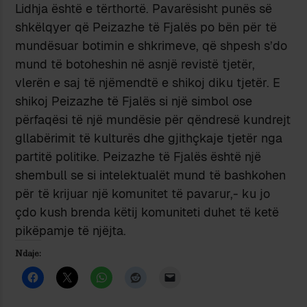
Lidhja është e tërthortë. Pavarësisht punës së
shkëlqyer që Peizazhe të Fjalës po bën për të
mundësuar botimin e shkrimeve, që shpesh s’do
mund të botoheshin në asnjë revistë tjetër,
vlerën e saj të njëmendtë e shikoj diku tjetër. E
shikoj Peizazhe të Fjalës si një simbol ose
përfaqësi të një mundësie për qëndresë kundrejt
gllabërimit të kulturës dhe gjithçkaje tjetër nga
partitë politike. Peizazhe të Fjalës është një
shembull se si intelektualët mund të bashkohen
për të krijuar një komunitet të pavarur,- ku jo
çdo kush brenda këtij komuniteti duhet të ketë
pikëpamje të njëjta.
Ndaje: