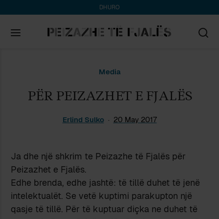
DHURO
Search
Media
for:
PËR PEIZAZHET E FJALËS
Erlind Sulko
20 May 2017
Ja dhe një shkrim te Peizazhe të Fjalës për
Peizazhet e Fjalës.
Edhe brenda, edhe jashtë: të tillë duhet të jenë
intelektualët. Se vetë kuptimi parakupton një
qasje të tillë. Për të kuptuar diçka ne duhet të