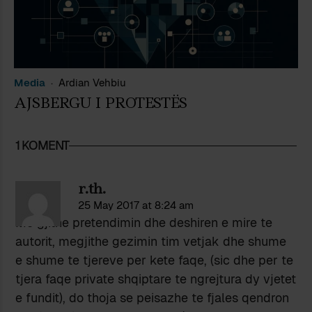
Media
Ardian Vehbiu
AJSBERGU I PROTESTËS
1 KOMENT
r.th.
25 May 2017 at 8:24 am
Me gjithe pretendimin dhe deshiren e mire te
autorit, megjithe gezimin tim vetjak dhe shume
e shume te tjereve per kete faqe, (sic dhe per te
tjera faqe private shqiptare te ngrejtura dy vjetet
e fundit), do thoja se peisazhe te fjales qendron