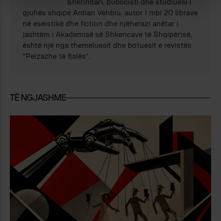
Shkrimtari, publicisti dhe studiuesi i
gjuhës shqipe Ardian Vehbiu, autor i mbi 20 librave
në eseistikë dhe fiction dhe njëherazi anëtar i
jashtëm i Akademisë së Shkencave të Shqipërisë,
është një nga themeluesit dhe botuesit e revistës
“Peizazhe të fjalës”.
TË NGJASHME