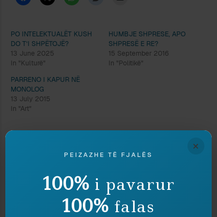
PO INTELEKTUALËT KUSH
HUMBJE SHPRESE, APO
DO T’I SHPËTOJË?
SHPRESË E RE?
13 June 2025
15 September 2016
In "Kulturë"
In "Politikë"
PARRENO I KAPUR NË
MONOLOG
13 July 2015
In "Art"
×
Discover more from Peizazhe të fjalës
PEIZAZHE TË FJALËS
Subscribe to get the latest posts sent to your email.
100%
i pavarur
Type your email…
Subscribe
100%
falas