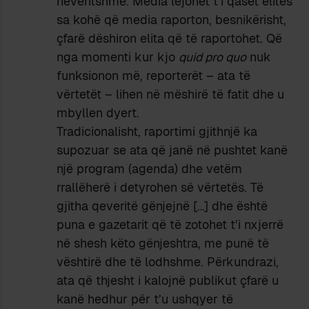
neveritshme. Media lejohet t’i qaset elitës
sa kohë që media raporton, besnikërisht,
çfarë dëshiron elita që të raportohet. Që
nga momenti kur kjo
quid pro quo
nuk
funksionon më, reporterët – ata të
vërtetët – lihen në mëshirë të fatit dhe u
mbyllen dyert.
Tradicionalisht, raportimi gjithnjë ka
supozuar se ata që janë në pushtet kanë
një program (agenda) dhe vetëm
rrallëherë i detyrohen së vërtetës. Të
gjitha qeveritë gënjejnë […] dhe është
puna e gazetarit që të zotohet t’i nxjerrë
në shesh këto gënjeshtra, me punë të
vështirë dhe të lodhshme. Përkundrazi,
ata që thjesht i kalojnë publikut çfarë u
kanë hedhur për t’u ushqyer të