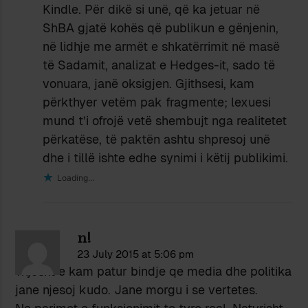
Kindle. Për dikë si unë, që ka jetuar në
ShBA gjatë kohës që publikun e gënjenin,
në lidhje me armët e shkatërrimit në masë
të Sadamit, analizat e Hedges-it, sado të
vonuara, janë oksigjen. Gjithsesi, kam
përkthyer vetëm pak fragmente; lexuesi
mund t’i ofrojë vetë shembujt nga realitetet
përkatëse, të paktën ashtu shpresoj unë
dhe i tillë ishte edhe synimi i këtij publikimi.
Loading...
n!
23 July 2015 at 5:06 pm
Thjesht e kam patur bindje qe media dhe politika
jane njesoj kudo. Jane morgu i se vertetes.