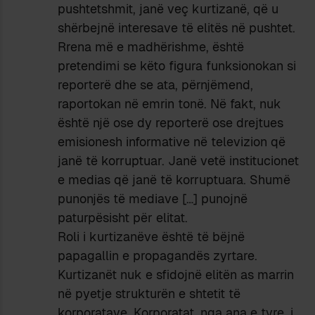
pushtetshmit, janë veç kurtizanë, që u
shërbejnë interesave të elitës në pushtet.
Rrena më e madhërishme, është
pretendimi se këto figura funksionokan si
reporterë dhe se ata, përnjëmend,
raportokan në emrin tonë. Në fakt, nuk
është një ose dy reporterë ose drejtues
emisionesh informative në televizion që
janë të korruptuar. Janë vetë institucionet
e medias që janë të korruptuara. Shumë
punonjës të mediave […] punojnë
paturpësisht për elitat.
Roli i kurtizanëve është të bëjnë
papagallin e propagandës zyrtare.
Kurtizanët nuk e sfidojnë elitën as marrin
në pyetje strukturën e shtetit të
korporatave. Korporatat, nga ana e tyre, i