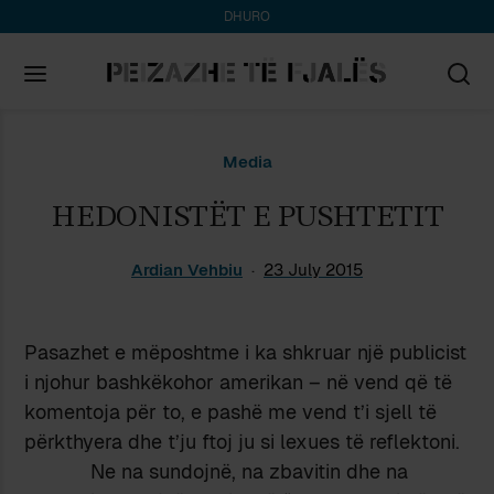
DHURO
Search
Media
for:
HEDONISTËT E PUSHTETIT
Ardian Vehbiu
23 July 2015
Pasazhet e mëposhtme i ka shkruar një publicist
i njohur bashkëkohor amerikan – në vend që të
komentoja për to, e pashë me vend t’i sjell të
përkthyera dhe t’ju ftoj ju si lexues të reflektoni.
Ne na sundojnë, na zbavitin dhe na