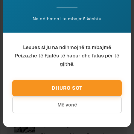
Ndaj
Ruaj
Na ndihmoni ta mbajmë kështu
Nëse ju pëlqeu ky shkrim, lutemi konsideroni
Lexues si ju na ndihmojnë ta mbajmë
të dhuroni diçka nëpërmjet butonit, në
Peizazhe të Fjalës të hapur dhe falas për të
shenjë mirëkuptimi dhe mbështetjeje për
gjithë.
përpjekjet tona.
DHURO SOT
Më vonë
Ardian Vehbiu