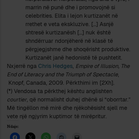
marrin në punë dhe i promovojnë si
celebrities. Elita i lejon kurtizanët në
rrethet e veta ekskluzive. […] Asnjë
shtresë kurtizanësh […] nuk është
shndërruar ndonjëherë në klasë të
përgjegjshme dhe shoqërisht produktive.
Kurtizanët janë hedonistë të pushtetit.
Nxjerrë nga
Chris Hedges
,
Empire of Illusion, The
End of Literacy and the Triumph of Spectacle
,
Knopf, Canada, 2009. Përkthimi im [2Xh].
(*) Vendosa ta përkthej kështu anglishten
courtier
, që normalisht duhej dhënë si “oborrtar.”
Më tingëllon më mirë dhe njëkohësisht sjell me
vete një ngjyrim kuptimor të mirëpritur.
Ndaje: