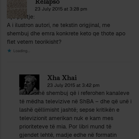
Relapso
23 July 2015 at 3:28 pm
Nje pyetje:
A i ilustron autori, ne tekstin origjinal, me
shembuj dhe emra konkrete keto qe thote apo
flet vetem teorikisht?
Loading...
Xha Xhai
23 July 2015 at 3:42 pm
Ka shumë shembuj që i referohen kanaleve
të mëdha televizive në ShBA – dhe që unë i
lashë qëllimisht jashtë; sepse kritikën e
televizionit amerikan nuk e kam mes
prioriteteve të mia. Por libri mund të
gjendet lehtë, madje edhe në formatin