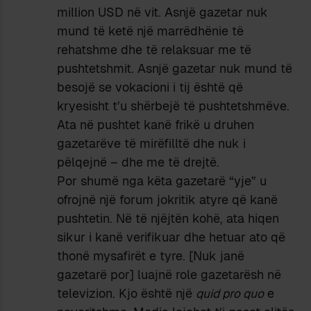
million USD në vit. Asnjë gazetar nuk
mund të ketë një marrëdhënie të
rehatshme dhe të relaksuar me të
pushtetshmit. Asnjë gazetar nuk mund të
besojë se vokacioni i tij është që
kryesisht t’u shërbejë të pushtetshmëve.
Ata në pushtet kanë frikë u druhen
gazetarëve të mirëfilltë dhe nuk i
pëlqejnë – dhe me të drejtë.
Por shumë nga këta gazetarë “yje” u
ofrojnë një forum jokritik atyre që kanë
pushtetin. Në të njëjtën kohë, ata hiqen
sikur i kanë verifikuar dhe hetuar ato që
thonë mysafirët e tyre. [Nuk janë
gazetarë por] luajnë role gazetarësh në
televizion. Kjo është një
quid pro quo
e