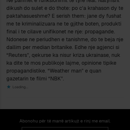
Ne parimet e funksionimit te tyre real. Natyrisht
dikush do sulet e do thote: po c’a krahason dy te
paktahasueshme? E serish them: jane dy fushat
me te kriminalizuara ne te gjithe boten, produkti
final i te cilave unifikonet ne nje: propagande.
Ndonese ne periudhen e tanishme, do te beja nje
dallim per median britanike. Edhe nje agjenci si
“Reuters”, qekurse ka nisur kriza ukrainase, nuk
ka dite te mos publikoje lajme, opinione tipike
propagandistike. “Weather man” e quan
gazetarin te filmi “NBK”.
Loading...
Abonohu për të marrë artikujt e rinj me email.
Email