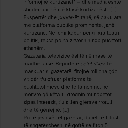
informojnë kurtizanët* – dhe media është
shndërruar në një klasë kurtizanësh. […]
Ekspertët dhe
pundit
-ët tanë, së paku ata
me platforma publike prominente, janë
kurtizanë. Ne jemi kapur peng nga teatri
politik, teksa po na zhveshin nga pushteti
ethshëm.
Gazetaria televizive është në masë të
madhe farsë. Reporterë
celebrities
, të
maskuar si gazetarë, fitojnë miliona çdo
vit për t’u ofruar platforma të
pushtetshmëve dhe të famshme, në
mënyrë që këta t’i dredhin muhabetet
sipas interesit, t’u sillen gjërave rrotull
dhe të gënjejnë. […]
Po të jesh vërtet gazetar, duhet të fillosh
të shqetësohesh, në qoftë se fiton 5