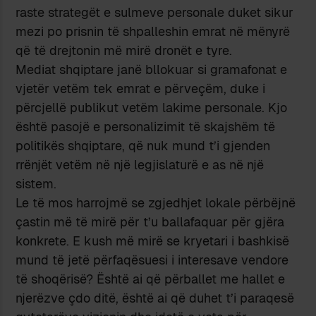
raste strategët e sulmeve personale duket sikur
mezi po prisnin të shpalleshin emrat në mënyrë
që të drejtonin më mirë dronët e tyre.
Mediat shqiptare janë bllokuar si gramafonat e
vjetër vetëm tek emrat e përveçëm, duke i
përcjellë publikut vetëm lakime personale. Kjo
është pasojë e personalizimit të skajshëm të
politikës shqiptare, që nuk mund t’i gjenden
rrënjët vetëm në një legjislaturë e as në një
sistem.
Le të mos harrojmë se zgjedhjet lokale përbëjnë
çastin më të mirë për t’u ballafaquar për gjëra
konkrete. E kush më mirë se kryetari i bashkisë
mund të jetë përfaqësuesi i interesave vendore
të shoqërisë? Është ai që përballet me hallet e
njerëzve çdo ditë, është ai që duhet t’i paraqesë