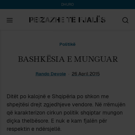
DHURO
Search
Politikë
for:
BASHKËSIA E MUNGUAR
Rando Devole
26 April 2015
Ditët po kalojnë e Shqipëria po shkon me
shpejtësi drejt zgjedhjeve vendore. Në rrëmujën
që karakterizon cirkun politik shqiptar mungon
diçka thelbësore. E nuk e kam fjalën për
respektin e ndërsjellë.