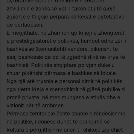
qytetarëve vizionin dhe idetë e veta për
zhvillimin e zonës së vet. I takon atij të gjejë
zgjidhje e t’i çojë përpara kërkesat e qytetarëve
që përfaqëson.
E megjithatë, në zhurmën që krijojnë zhonglerët
e prestidigjitatorët e politikës, humbet edhe zëri i
bashkësisë (komunitetit) vendore, pikërisht të
asaj bashkësie që do të zgjedhë dikë në krye të
bashkisë. Politikës shqiptare po vjen duke u
shuar pikërisht përmasa e bashkësisë lokale.
Nga një atë trysnia e personalizimit të politikës,
nga tjetra ideja e menaxhimit të gjësë publike si
pronë private; në mes mungesa e etikës dhe e
vizionit për të ardhmen.
Përmasa territoriale është shumë e rëndësishme
në politikë, ndonëse duhet të pranojmë se
kultura e përgjithshme anon t’i shikojë zgjidhjet