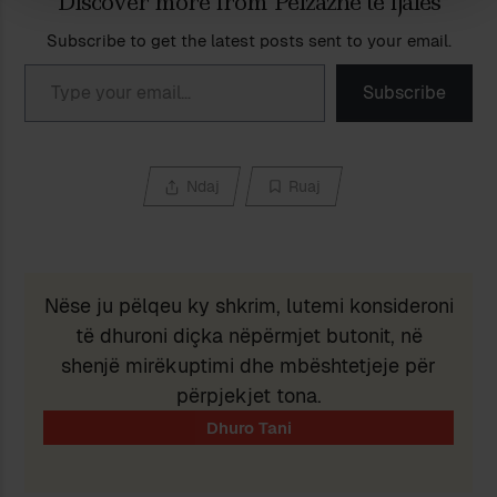
Discover more from Peizazhe të fjalës
Subscribe to get the latest posts sent to your email.
Type your email…
Subscribe
Ndaj
Ruaj
Nëse ju pëlqeu ky shkrim, lutemi konsideroni
të dhuroni diçka nëpërmjet butonit, në
shenjë mirëkuptimi dhe mbështetjeje për
përpjekjet tona.