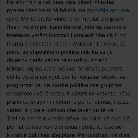
Në shkrimin e vet para disa ditësh Xhaxhai
pyeste nëse kemi të bëjmë me
zgjedhje apo me
garë
. Me të drejtë vinte re se mediat shqiptare
flasin vetëm për kandidaturat, ndërsa partive u
intereson vetëm kontrolli i procesit dhe në fund
marrja e pushtetit. Citimi i Mussolinit tregon, së
paku, se shpeshherë politika nuk ka asnjë
objektiv tjetër veçse të marrë pushtetin.
Mirëpo, siç na kanë mësuar të diturit, pushteti
është vetëm një mjet për të realizuar objektiva
programatike, që partitë politike ose grupimet
shoqërore i vënë vetes. Pushteti në vetvete, nëse
pranohet si synim i vetëm e përfundimtar, i lipset
vetëm atij që e ushtron dhe lakenjve të vet.
Tani që emrat e kandidatëve po dalin një nga një,
për fat të keq nuk u shënua ndonjë kthesë në
kursin e politikës shqiptare. Përkundrazi, në disa