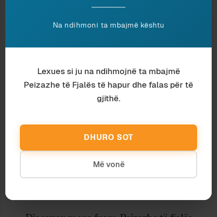
përpara e të zhvillohet. E nëse ju duken të
largëta si koncepte mendoni pak për pallatin,
Na ndihmoni ta mbajmë kështu
lagjen, fshatin, qytetin tuaj.
Ndaje:
Lexues si ju na ndihmojnë ta mbajmë
Peizazhe të Fjalës të hapur dhe falas për të
gjithë.
NJË HAP PRAPA DREJT
PASQYRA KIRGIZE
VETES
10 April 2010
23 July 2007
In "Antropologji"
In "Politikë"
DHURO SOT
TË FLASIM DREJT
24 August 2013
Më vonë
In "Politikë"