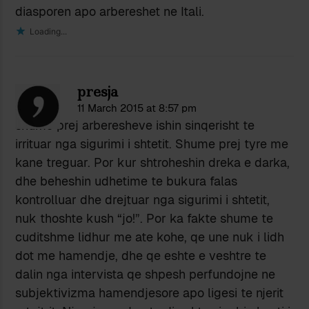
diasporen apo arbereshet ne Itali.
Loading...
presja
11 March 2015 at 8:57 pm
shume prej arberesheve ishin sinqerisht te
irrituar nga sigurimi i shtetit. Shume prej tyre me
kane treguar. Por kur shtroheshin dreka e darka,
dhe beheshin udhetime te bukura falas
kontrolluar dhe drejtuar nga sigurimi i shtetit,
nuk thoshte kush “jo!”. Por ka fakte shume te
cuditshme lidhur me ate kohe, qe une nuk i lidh
dot me hamendje, dhe qe eshte e veshtre te
dalin nga intervista qe shpesh perfundojne ne
subjektivizma hamendjesore apo ligesi te njerit