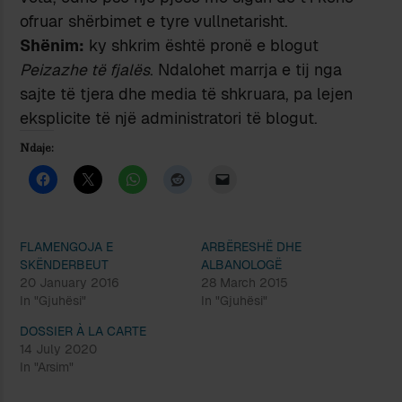
ofruar shërbimet e tyre vullnetarisht.
Shënim:
ky shkrim është pronë e blogut
Peizazhe të fjalës
. Ndalohet marrja e tij nga
sajte të tjera dhe media të shkruara, pa lejen
eksplicite të një administratori të blogut.
Ndaje:
FLAMENGOJA E
ARBËRESHË DHE
SKËNDERBEUT
ALBANOLOGË
20 January 2016
28 March 2015
In "Gjuhësi"
In "Gjuhësi"
DOSSIER À LA CARTE
14 July 2020
In "Arsim"