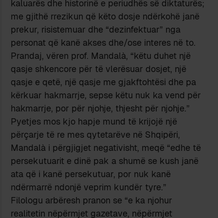
kaluarës dhe historinë e periudhës së diktaturës;
me gjithë rrezikun që këto dosje ndërkohë janë
prekur, risistemuar dhe “dezinfektuar” nga
personat që kanë akses dhe/ose interes në to.
Prandaj, vëren prof. Mandalà, “këtu duhet një
qasje shkencore për të vlerësuar dosjet, një
qasje e qetë, një qasje me gjakftohtësi dhe pa
kërkuar hakmarrje, sepse këtu nuk ka vend për
hakmarrje, por për njohje, thjesht për njohje.”
Pyetjes mos kjo hapje mund të krijojë një
përçarje të re mes qytetarëve në Shqipëri,
Mandalà i përgjigjet negativisht, meqë “edhe të
persekutuarit e dinë pak a shumë se kush janë
ata që i kanë persekutuar, por nuk kanë
ndërmarrë ndonjë veprim kundër tyre.”
Filologu arbëresh pranon se “e ka njohur
realitetin nëpërmjet gazetave, nëpërmjet