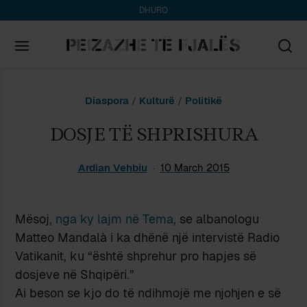
DHURO
Search
Diaspora
/
Kulturë
/
Politikë
for:
DOSJE TË SHPRISHURA
Ardian Vehbiu
10 March 2015
Mësoj,
nga ky lajm në Tema
, se albanologu
Matteo Mandalà i ka dhënë një intervistë Radio
Vatikanit, ku “është shprehur pro hapjes së
dosjeve në Shqipëri.”
Ai beson se kjo do të ndihmojë me njohjen e së