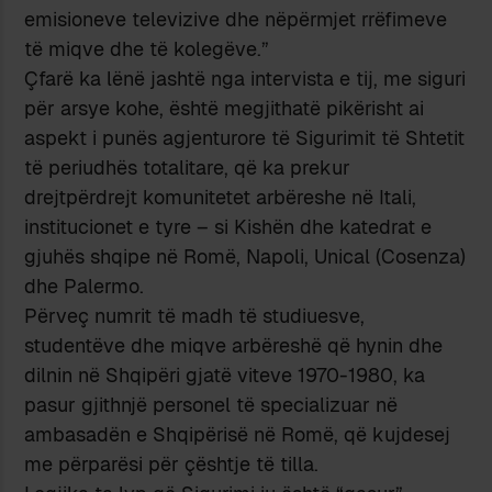
emisioneve televizive dhe nëpërmjet rrëfimeve
të miqve dhe të kolegëve.”
Çfarë ka lënë jashtë nga intervista e tij, me siguri
për arsye kohe, është megjithatë pikërisht ai
aspekt i punës agjenturore të Sigurimit të Shtetit
të periudhës totalitare, që ka prekur
drejtpërdrejt komunitetet arbëreshe në Itali,
institucionet e tyre – si Kishën dhe katedrat e
gjuhës shqipe në Romë, Napoli, Unical (Cosenza)
dhe Palermo.
Përveç numrit të madh të studiuesve,
studentëve dhe miqve arbëreshë që hynin dhe
dilnin në Shqipëri gjatë viteve 1970-1980, ka
pasur gjithnjë personel të specializuar në
ambasadën e Shqipërisë në Romë, që kujdesej
me përparësi për çështje të tilla.