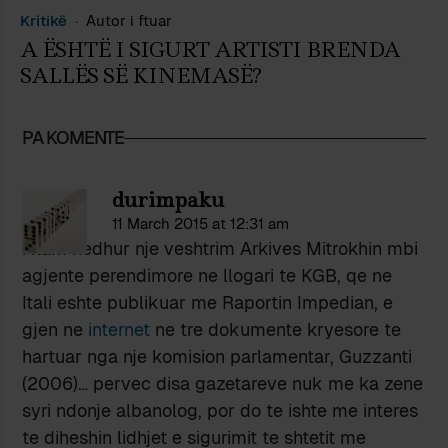
Kritikë
Autor i ftuar
A ËSHTË I SIGURT ARTISTI BRENDA
SALLËS SË KINEMASË?
PA KOMENTE
durimpaku
11 March 2015 at 12:31 am
i kam hedhur nje veshtrim Arkives Mitrokhin mbi
agjente perendimore ne llogari te KGB, qe ne
Itali eshte publikuar me Raportin Impedian, e
gjen ne
internet
ne tre dokumente kryesore te
hartuar nga nje komision parlamentar, Guzzanti
(2006)… pervec disa gazetareve nuk me ka zene
syri ndonje albanolog, por do te ishte me interes
te diheshin lidhjet e sigurimit te shtetit me