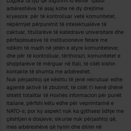
Logjika ta lyp që Sigurimi iu është “qasur”
arbëreshëve të asaj kohe në dy drejtime
kryesore: për të kontrolluar vetë komunitetet,
nëpërmjet përpunimit të intelektualëve të
caktuar, titullarëve të katedrave universitare dhe
përfaqësuesve të institucioneve fetare me
ndikim të madh në jetën e atyre komuniteteve;
dhe për të kontrolluar, tërthorazi, komunitetet e
shqiptarëve të mërguar në Itali, të cilët kishin
kontakte të shumta me arbëreshët.
Nuk përjashtoj që kështu të jenë rekrutuar edhe
agjentë aktivë të zbulimit, të cilët t’i kenë dhënë
shtetit totalitar të Hoxhës informacion për punët
italiane, përfshi këtu edhe për veprimtarinë e
NATO-s; por ky aspekt nuk ka gjithsesi lidhje me
çështjen e dosjeve; sikurse nuk përjashtoj që,
mes arbëreshëve që hynin dhe dilnin në