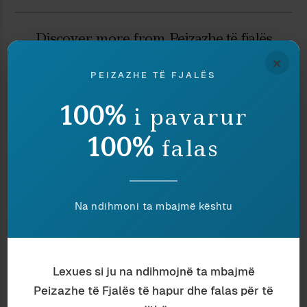
Discover more from Peizazhe të fjalës
×
Subscribe to get the latest posts sent to your email.
Type your email…
PEIZAZHE TË FJALËS
Subscribe
100%
i pavarur
100%
falas
Ndaj
Ruaj
Na ndihmoni ta mbajmë kështu
Nëse ju pëlqeu ky shkrim, lutemi konsideroni
të dhuroni diçka nëpërmjet butonit, në
shenjë mirëkuptimi dhe mbështetjeje për
Lexues si ju na ndihmojnë ta mbajmë
përpjekjet tona.
Peizazhe të Fjalës të hapur dhe falas për të