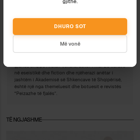
gjithë.
DHURO SOT
Ardian Vehbiu
Më vonë
Shkrimtari, publicisti dhe studiuesi i
gjuhës shqipe Ardian Vehbiu, autor i mbi 20 librave
në eseistikë dhe fiction dhe njëherazi anëtar i
jashtëm i Akademisë së Shkencave të Shqipërisë,
është një nga themeluesit dhe botuesit e revistës
“Peizazhe të fjalës”.
TË NGJASHME