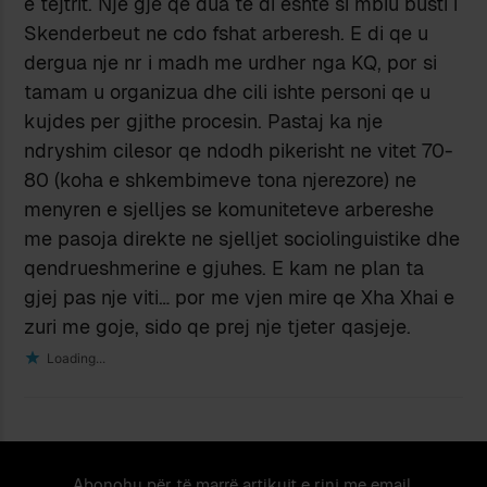
e tejtrit. Nje gje qe dua te di eshte si mbiu busti i
Skenderbeut ne cdo fshat arberesh. E di qe u
dergua nje nr i madh me urdher nga KQ, por si
tamam u organizua dhe cili ishte personi qe u
kujdes per gjithe procesin. Pastaj ka nje
ndryshim cilesor qe ndodh pikerisht ne vitet 70-
80 (koha e shkembimeve tona njerezore) ne
menyren e sjelljes se komuniteteve arbereshe
me pasoja direkte ne sjelljet sociolinguistike dhe
qendrueshmerine e gjuhes. E kam ne plan ta
gjej pas nje viti… por me vjen mire qe Xha Xhai e
zuri me goje, sido qe prej nje tjeter qasjeje.
Loading...
Abonohu për të marrë artikujt e rinj me email.