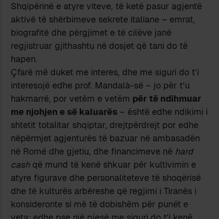
Shqipërinë e atyre viteve, të ketë pasur agjentë
aktivë të shërbimeve sekrete italiane – emrat,
biografitë dhe përgjimet e të cilëve janë
regjistruar gjithashtu në dosjet që tani do të
hapen.
Çfarë më duket me interes, dhe me siguri do t’i
interesojë edhe prof. Mandalà-së – jo për t’u
hakmarrë, por vetëm e vetëm
për të ndihmuar
me njohjen e së kaluarës
– është edhe ndikimi i
shtetit totalitar shqiptar, drejtpërdrejt por edhe
nëpërmjet agjenturës të bazuar në ambasadën
në Romë dhe gjetiu, dhe financimeve në
hard
cash
që mund të kenë shkuar për kultivimin e
atyre figurave dhe personaliteteve të shoqërisë
dhe të kulturës arbëreshe që regjimi i Tiranës i
konsideronte si më të dobishëm për punët e
veta; edhe pse një pjesë me siguri do t’i kenë