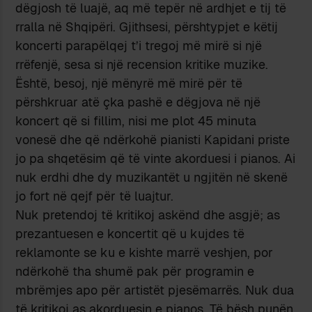
dëgjosh të luajë, aq më tepër në ardhjet e tij të
rralla në Shqipëri. Gjithsesi, përshtypjet e këtij
koncerti parapëlqej t’i tregoj më mirë si një
rrëfenjë, sesa si një recension kritike muzike.
Është, besoj, një mënyrë më mirë për të
përshkruar atë çka pashë e dëgjova në një
koncert që si fillim, nisi me plot 45 minuta
vonesë dhe që ndërkohë pianisti Kapidani priste
jo pa shqetësim që të vinte akorduesi i pianos. Ai
nuk erdhi dhe dy muzikantët u ngjitën në skenë
jo fort në qejf për të luajtur.
Nuk pretendoj të kritikoj askënd dhe asgjë; as
prezantuesen e koncertit që u kujdes të
reklamonte se ku e kishte marrë veshjen, por
ndërkohë tha shumë pak për programin e
mbrëmjes apo për artistët pjesëmarrës. Nuk dua
të kritikoj as akorduesin e pianos. Të bësh punën