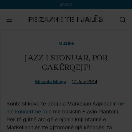
DHURO
Search
Muzikë
for:
JAZZ I STONUAR, POR
ÇAKËRQEJF!
Mikaela Minga
17 July 2014
Sonte shkova të dëgjoja Markelian Kapidanin
në
një koncert në duo
me basistin Flavio Piantoni.
Për të gjithë ata që e njohin krijimtarinë e
Markelianit është gjithmonë një kënaqësi ta