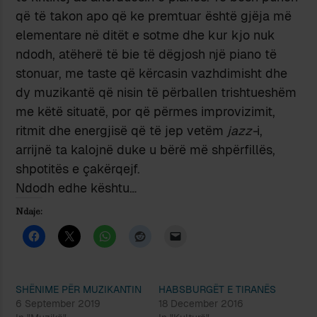
që të takon apo që ke premtuar është gjëja më
elementare në ditët e sotme dhe kur kjo nuk
ndodh, atëherë të bie të dëgjosh një piano të
stonuar, me taste që kërcasin vazhdimisht dhe
dy muzikantë që nisin të përballen trishtueshëm
me këtë situatë, por që përmes improvizimit,
ritmit dhe energjisë që të jep vetëm
jazz-
i,
arrijnë ta kalojnë duke u bërë më shpërfillës,
shpotitës e çakërqejf.
Ndodh edhe kështu…
Ndaje:
SHËNIME PËR MUZIKANTIN
HABSBURGËT E TIRANËS
6 September 2019
18 December 2016