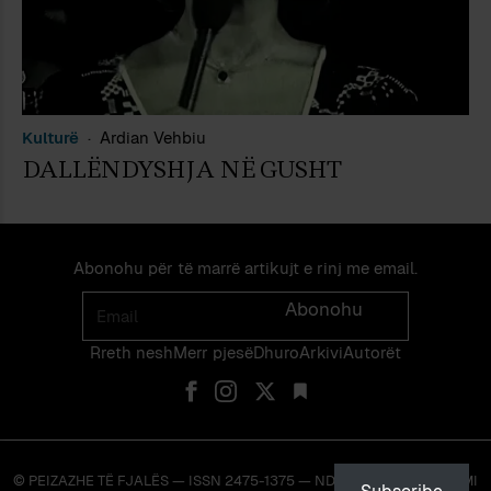
Kulturë
Ardian Vehbiu
DALLËNDYSHJA NË GUSHT
Abonohu për të marrë artikujt e rinj me email.
Email
Abonohu
Rreth nesh
Merr pjes​​ë​
Dhuro
Arkivi
Autorët
© PEIZAZHE TË FJALËS — ISSN 2475-1375 — NDALOHET RIPRODHIMI