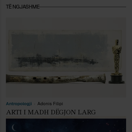
ballkanik e mesdhetar, me muzikën në
TË NGJASHME
shek. XX dhe lidhjet e tyre të
shumanshme në rrafsh artistik dhe
social-kulturor. Është autore librash,
esesh dhe artikujsh të ndryshëm.
Antropologji
Adonis Filipi
ARTI I MADH DËGJON LARG