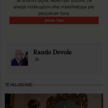
të dhuroni diçka nëpërmjet butonit, në
shenjë mirëkuptimi dhe mbështetjeje për
përpjekjet tona.
Rando Devole
TË NGJASHME