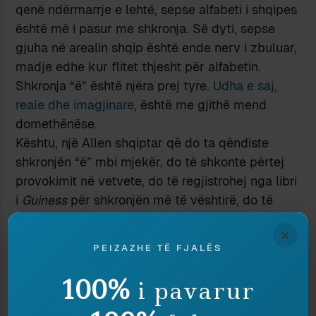
qenë ndërmarrje e lehtë, sepse alfabeti i shqipes
është më i pasur me shkronja. Së dyti, sepse
gjuha në arealin shqip është ende nerv i zbuluar,
madje edhe kur flitet thjesht për alfabetin.
Shkronja “ë” është njëra prej tyre.
Udha e saj,
reale dhe imagjinare
, është me gjithë mend
domethënëse.
Kështu, një Allen shqiptar që do ta qëndiste
shkronjën “ë” mbi mjekër, do të shkonte përtej
provokimit në vetvete, do të regjistrohej nga libri
i
Guiness
për shkronjën më të vështirë, do të
shikohej nga shumëkush si mbrojtësi i arinjve
×
panda në xhunglën e alfabetit. Ndërsa gruas
PEIZAZHE TË FJALËS
xheloze mund t’i përgjigjej filozofikisht: “Jemi
gjithsesi qenie shkronjash”. Në fund, do të
100%
i pavarur
tregonte se atë që s’e bën dot tastiera e bën
brisku i rrojës. Pra mbetet gjithnjë çështje