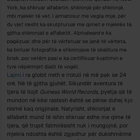
York, ka shkruar alfabetin, shkronjë për shkronjë,
mbi mjekër të vet. I armatosur me vegla rroje, për
dy vjet rresht ka skulpturuar me qimet e mjekrës të
gjitha shkronjat e alfabetit.
Alphabeard
e ka
pagëzuar, dhe për të vërtetuar se janë të vërteta,
ka botuar fotografitë e shkronjave të skalitura me
brisk, por vetëm pasi e ka certifikuar kuptimin e
tyre nëpërmjet djalit të vogël.
Lajmi
i ra globit rreth e rrotull në më pak se 24
orë. Në të gjitha gjuhët. Sikundër aventura të
tjera të llojit
Guiness World Records
, pyetja që të
mundon në kësi rastesh është se përse duhej kjo
nismë kaq origjinale. Natyrisht, shkronjat e
alfabetit mund të ishin shkruar edhe me qime të
tjera, që trupit fatmirësisht nuk i mungojnë, por
mjekra ndoshta është zgjedhur për dukshmërinë