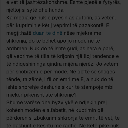
e vet të jashtëzakonshme. Është pjesë e fytyrës,
njëlloj si sytë dhe hunda.
Ka media që nuk e pyesin as autorin, as veten,
për kuptimin e këtij veprimi të pazakontë. E
megjithatë
duan të dinë
nëse mjekra me
shkronja, do të bëhet apo jo modë në të
ardhmen. Nuk do të ishte çudi, as hera e parë,
që veprime të tilla të krijonin një lloj tendence e
të ndiqeshin nga qindra mijëra njerëz. Jo vetëm
për snobizëm e për modë. Në qoftë se shoqes
tënde, ta zëmë, i fillon emri me E, a nuk do të
ishte shprehje dashurie sikur të stampoje mbi
mjekër pikërisht atë shkronjë?
Shumë varëse dhe byzylykë e ndjekin prej
kohësh modën e alfabetit, në kuptimin që
përdoren si zbukurim shkronja të emrit të vet, të
të dashurit e kështu me radhë. Në këtë pikë nuk