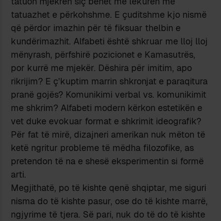
tatuon mjekrën siç bëhet me lëkurën me
tatuazhet e përkohshme. E çuditshme kjo nismë
që përdor imazhin për të fiksuar thelbin e
kundërimazhit. Alfabeti është shkruar me lloj lloj
mënyrash, përfshirë pozicionet e Kamasutrës,
por kurrë me mjekër. Dëshira për imitim, apo
rikrijim? E ç’kuptim marrin shkronjat e paraqitura
pranë gojës? Komunikimi verbal vs. komunikimit
me shkrim? Alfabeti modern kërkon estetikën e
vet duke evokuar format e shkrimit ideografik?
Për fat të mirë, dizajneri amerikan nuk mëton të
ketë ngritur probleme të mëdha filozofike, as
pretendon të na e shesë eksperimentin si formë
arti.
Megjithatë, po të kishte qenë shqiptar, me siguri
nisma do të kishte pasur, ose do të kishte marrë,
ngjyrime të tjera. Së pari, nuk do të do të kishte