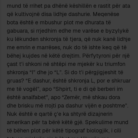
mund të rrihet pa dhënë këshillën e rastit për ata
që kultivojnë disa lidhje dashurie. Meqenëse
bota është e mbushur plot me dhurata të
gabuara, si rrjedhim edhe me varëse e byzylykë
ku lëkunden shkronja të tjera, që nuk kanë lidhje
me emrin e marrëses, nuk do të ishte keq që të
bëhej kujdes në këtë drejtim. Përfytyroni për një
çast t’i shkoni në shtëpi me mjekër ku triumfon
shkronja “I” dhe jo “L”. Si do t’i përgjigjeshit të
gruas? “E dashur, është shkronja L, por e shkruar
me të vogël”, apo “Shpirt, ti e di që berberi im
është analfabet”, apo “Zemër, më shkau dora
dhe brisku më rrojti pa dashur vijën e poshtme”.
Nuk është e qartë ç’e ka shtyrë dizajnerin
amerikan për ta bërë këtë gjë. Spekulime mund
të bëhen plot për këtë tipograf biologjik, i cili