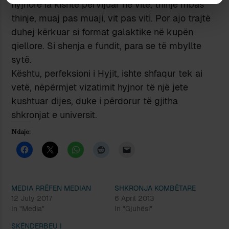
hyjnore ia kishte përvijuar në vite, thinjë mbas
thinje, muaj pas muaji, vit pas viti. Por ajo trajtë
duhej kërkuar si format galaktike në kupën
qiellore. Si shenja e fundit, para se të mbyllte
sytë.
Kështu, perfeksioni i Hyjit, ishte shfaqur tek ai
vetë, nëpërmjet vizatimit hyjnor të një jete
kushtuar dijes, duke i përdorur të gjitha
shkronjat e universit.
Ndaje:
MEDIA RRËFEN MEDIAN
SHKRONJA KOMBËTARE
12 July 2017
6 April 2013
In "Media"
In "Gjuhësi"
SKËNDERBEU I