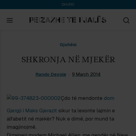
DHURO
Search
Gjuhësi
for:
SHKRONJA NË MJEKËR
Rando Devole
9 March 2014
Çdo të mendonte
dom
Gjergji i Maks Gjerazit
sikur ta lexonte lajmin e
alfabetit në mjekër? Nuk e dimë, por mund ta
imagjinojmë.
Dizajneri modern Michael Allen, me qendër në New