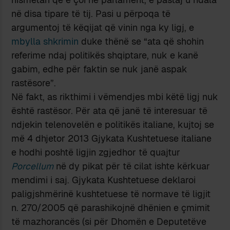
në disa tipare të tij. Pasi u përpoqa të
argumentoj të këqijat që vinin nga ky ligj, e
mbylla shkrimin
duke thënë se “ata që shohin
referime ndaj politikës shqiptare, nuk e kanë
gabim, edhe për faktin se nuk janë aspak
rastësore”.
Në fakt, as rikthimi i vëmendjes mbi këtë ligj nuk
është rastësor. Për ata që janë të interesuar të
ndjekin telenovelën e politikës italiane, kujtoj se
më 4 dhjetor 2013 Gjykata Kushtetuese italiane
e hodhi poshtë ligjin zgjedhor të quajtur
Porcellum
në dy pikat për të cilat ishte kërkuar
mendimi i saj. Gjykata Kushtetuese deklaroi
paligjshmërinë kushtetuese të normave të ligjit
n. 270/2005 që parashikojnë dhënien e çmimit
të mazhorancës (si për Dhomën e Deputetëve