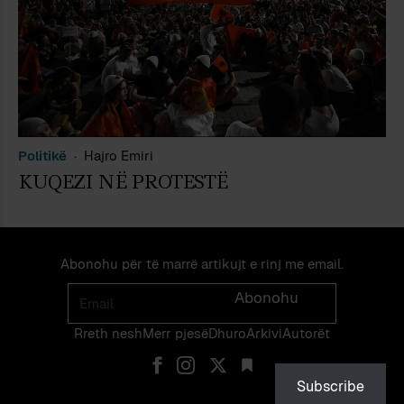
Politikë
Hajro Emiri
KUQEZI NË PROTESTË
Abonohu për të marrë artikujt e rinj me email.
Email
Abonohu
Rreth nesh
Merr pjes​​ë​
Dhuro
Arkivi
Autorët
Subscribe