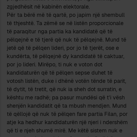
zgjedhësit në kabinën elektorale.
Për ta bërë më të qartë, po japim një shembull
të thjeshtë. Ta zëmë se në listën proporcionale
të paraqitur nga partia ka kandidatë që të
pëlqejnë e të tjerë që nuk të pëlqejnë. Mund të
jetë që të pëlqen lideri, por jo të tjerët, ose e
kundërta, të pëlqejnë dy kandidatë të caktuar,
por jo lideri. Mirëpo, ti nuk e voton dot
kandidaturën që të pëlqen sepse duhet të
votosh listën, duke i dhënë votën tënde të parit,
të dytit, të tretit, që nuk ia sheh dot surratin, e
kështu me radhë; pa pasur mundësi që t’i vësh
shenjën kandidatit që ta mbush mendjen. Mund
të qëllojë që nuk të pëlqen fare partia Filan, por
atje ka hedhur kandidaturën një njeri i ndershëm
që ti e njeh shumë mirë. Me këtë sistem nuk e