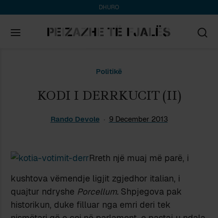
DHURO
Search
Politikë
for:
KODI I DERRKUCIT (II)
Rando Devole
9 December 2013
Rreth një muaj më parë, i
kushtova vëmendje ligjit zgjedhor italian, i
quajtur ndryshe
Porcellum.
Shpjegova pak
historikun, duke filluar nga emri deri tek
nismëtari që e çoi në parlament, e pastaj u ndala