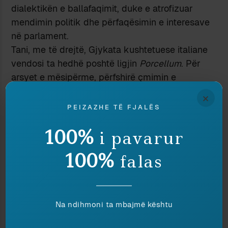
dialektikën e ballafaqimit, duke e atrofizuar
mendimin politik dhe përfaqësimin e interesave
në parlament.
Tani, me të drejtë, Gjykata kushtetuese italiane
vendosi ta hedhë poshtë ligjin
Porcellum
. Për
arsyet e mësipërme, përfshirë çmimin e
mazhorancës. Po i lëmë mënjanë reagimet
×
konfuze e plot panik të politikës italiane, e cila
PEIZAZHE TË FJALËS
dëshmoi edhe një herë impotencën e vet, duke ia
100%
deleguar detyrat e veta një organi tjetër
i pavarur
shtetëror. Së shpejti skena politike italiane do të
100%
falas
transformohet krejtësisht, sepse forcat politike
duhet të miratojnë një ligj ndryshe nga i
mëparshmi, çka do të sjellë detyrimisht forca të
reja politike e me siguri ekuilibër të ri forcash në
Na ndihmoni ta mbajmë kështu
Parlament. Por ky nuk do të jetë rezultati më