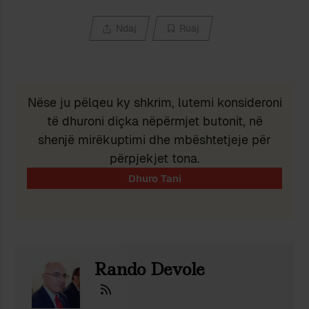
Ndaj
Ruaj
Nëse ju pëlqeu ky shkrim, lutemi konsideroni
të dhuroni diçka nëpërmjet butonit, në
shenjë mirëkuptimi dhe mbështetjeje për
përpjekjet tona.
Rando Devole