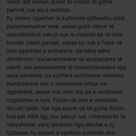
voton dot njeriun, duhet të votosh të gjithë
partinë, me soj e sorollop.
Ky sistem zgjedhor ia kufizonte gjithashtu lirinë
parlamentarëve vetë, sepse gjatë viteve të
deputetllëkut askujt nuk ia mbante që të dilte
kundër liderit partiak, sepse ky nuk e fuste në
listë zgjedhjet e ardhshme. Që këtej edhe
shndërrimi i parlamentarëve në altoparlantë të
liderit, ose personalitete të telekomanduara nga
selia qendrore, pa kurrfarë autonomie mendimi.
Kandidatëve nuk u interesonte lidhja me
zgjedhësit, sepse nuk ishin ata që e vendosnin
rizgjedhjen e tyre. Futjen në listë e vendoste
dikush tjetër. Një nga arsyet që të gjithë flisnin
keq për këtë ligj, por askujt nuk i interesonte ta
ndryshonte, varej pikërisht nga efektet e tij.
Gjithsesi, ky sistem e varfëron politikën dhe