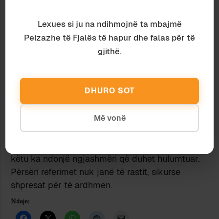
pozitiv. Më së fundi, gjithnjë në rast se aprovohet
një ligj i arsyeshëm elektoral, do të kemi
Lexues si ju na ndihmojnë ta mbajmë
përfaqësim më të drejtë e lidhje më të fortë me
Peizazhe të Fjalës të hapur dhe falas për të
elektoratin. Fuqia e elektoratit do të rritet, e në
gjithë.
mënyrë të përpjesshme do të bjerë ajo e liderit,
që deri dje kishte pushtet absolut mbi partinë
dhe parlamentarët e vet.
DHURO SOT
Të gjithë këtë histori nuk e tregova vetëm për të
apasionuarit e politikës italiane. Për këta nuk
Më vonë
thashë asgjë të re, sepse i ndjekin vetë
peripecitë e fqinjit. Por ndoshta nuk e kanë bërë
ende lidhjen me politikën shqiptare, sepse aty
këtu ka ndonjë ngjashmëri që duhet hulumtuar.
Përsëri referimet nuk janë të rastit, sikurse
shpresat për të ardhmen.
Ndaje: