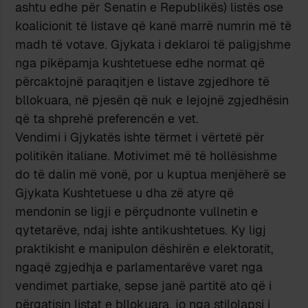
ashtu edhe për Senatin e Republikës) listës ose
koalicionit të listave që kanë marrë numrin më të
madh të votave. Gjykata i deklaroi të paligjshme
nga pikëpamja kushtetuese edhe normat që
përcaktojnë paraqitjen e listave zgjedhore të
bllokuara, në pjesën që nuk e lejojnë zgjedhësin
që ta shprehë preferencën e vet.
Vendimi i Gjykatës ishte tërmet i vërtetë për
politikën italiane. Motivimet më të hollësishme
do të dalin më vonë, por u kuptua menjëherë se
Gjykata Kushtetuese u dha zë atyre që
mendonin se ligji e përçudnonte vullnetin e
qytetarëve, ndaj ishte antikushtetues. Ky ligj
praktikisht e manipulon dëshirën e elektoratit,
ngaqë zgjedhja e parlamentarëve varet nga
vendimet partiake, sepse janë partitë ato që i
përgatisin listat e bllokuara, jo nga stilolapsi i