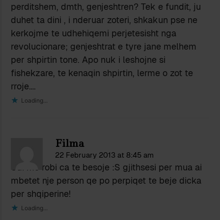
perditshem, dmth, genjeshtren? Tek e fundit, ju
duhet ta dini , i nderuar zoteri, shkakun pse ne
kerkojme te udhehiqemi perjetesisht nga
revolucionare; genjeshtrat e tyre jane melhem
per shpirtin tone. Apo nuk i leshojne si
fishekzare, te kenaqin shpirtin, lerme o zot te
rroje….
Loading...
Filma
22 February 2013 at 8:45 am
Sdi me robi ca te besoje :S gjithsesi per mua ai
mbetet nje person qe po perpiqet te beje dicka
per shqiperine!
Loading...