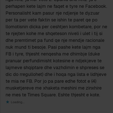
perhapen kete lajm ne faqet e tyre ne Facebook.
Personalisht kam pasur nje ndjenje te dyzuar
per ta per vete faktin se ishin te paret qe po
llomotisnin dicka per ceshtjen kombetare, por ne
te njejten kohe me shqeteson niveli i ulet i tij si
dhe premtimet pa fund qe nje mendje racionale
nuk mund ti besoje. Pasi pashe kete lajm nga
FB i tyre, thjesht nenqesha me dhimbje (duke
pranuar perfundimisht kotesine e ndjekjeve te
lajmeve shqiptare dhe vazhdimin e shpreses se
dic do rregullohet) dhe i hoqa nga lista e lidhjeve
te mia ne FB. Por jo pa pare edhe fotot e (4)
musketjereve me xhaketa meshini me zinxhire
ne mes te Times Square. Eshte thjesht e kote.
Loading...