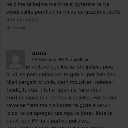
ne dime te bejme me mire si qytetare te nje
vendi eshte perdhunimi i lirive qe gezojme…qofte
dhe per sport.
Loading...
anna
23 February 2013 at 4:56 am
Sepse me kujtove atje ku ha ndonjehere pica
druri, ne pamundesi per te gatuar per familjen.
Njeri pergatit brumin, tjetri mbushjen, ndersa i
fundit, furrtari, i fut e i pjek ne furre druri.
Furrtari sepse m’u faneps si gazetar…Fut e nxirr
tavat ne furre me nje lopate te gjate e servir
‘pica’ te parapergatitura nga te tjeret. Keta te
tjeret jane PR-ja e partive politike…