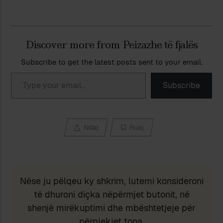
Discover more from Peizazhe të fjalës
Subscribe to get the latest posts sent to your email.
Type your email…
Subscribe
Ndaj
Ruaj
Nëse ju pëlqeu ky shkrim, lutemi konsideroni
të dhuroni diçka nëpërmjet butonit, në
shenjë mirëkuptimi dhe mbështetjeje për
përpjekjet tona.