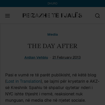
DHURO
Search
Media
for:
THE DAY AFTER
Ardian Vehbiu
21 February 2013
Pasi e vumë re të parët publikisht, në këtë blog
(
Lost in Translation
), se lajmi për kryetarin e AKZ-
së Kreshnik Spahiu të shpallur qytetar nderi i
NYC ishte thjesht i rremë, reaksionet nuk
munguan, në media dhe në rrjetet sociale.