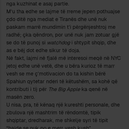
nga kuzhinat e asaj partie.
M’u tha edhe se lajme të rreme jepen pothuajse
çdo ditë nga mediat e Tiranës dhe unë nuk
paskam marrë mundimin t’i përgënjeshtroj me
radhë; çka qëndron, por unë nuk jam zotuar gjë
se do të punoj si
watchdog
i shtypit shqip, dhe
as e bëj dot edhe sikur të doja.
Në fakt, lajmi në fjalë më interesoi meqë në NYC
jetoj edhe unë vetë, dhe u bëra kurioz të marr
vesh se me ç’motivacion do ta kishin bërë
Spahiun qytetar nderi të këtushëm, sa kohë që
kontributi i tij për
The Big Apple
ka qenë në
masën zero.
U nisa, pra, të kënaq një kureshti personale, dhe
zbulova një mashtrim të rëndomtë, tipik
shqiptar, dredharak, me shkelje syri të tipit
“hajde se nuk po e merr vesh kush”.