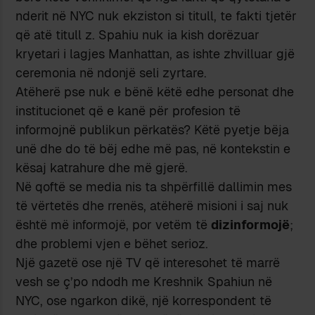
nderit në NYC nuk ekziston si titull, te fakti tjetër
që atë titull z. Spahiu nuk ia kish dorëzuar
kryetari i lagjes Manhattan, as ishte zhvilluar gjë
ceremonia në ndonjë seli zyrtare.
Atëherë pse nuk e bënë këtë edhe personat dhe
institucionet që e kanë për profesion të
informojnë publikun përkatës? Këtë pyetje bëja
unë dhe do të bëj edhe më pas, në kontekstin e
kësaj katrahure dhe më gjerë.
Në qoftë se media nis ta shpërfillë dallimin mes
të vërtetës dhe rrenës, atëherë misioni i saj nuk
është më informojë, por vetëm të
dizinformojë
;
dhe problemi vjen e bëhet serioz.
Një gazetë ose një TV që interesohet të marrë
vesh se ç’po ndodh me Kreshnik Spahiun në
NYC, ose ngarkon dikë, një korrespondent të