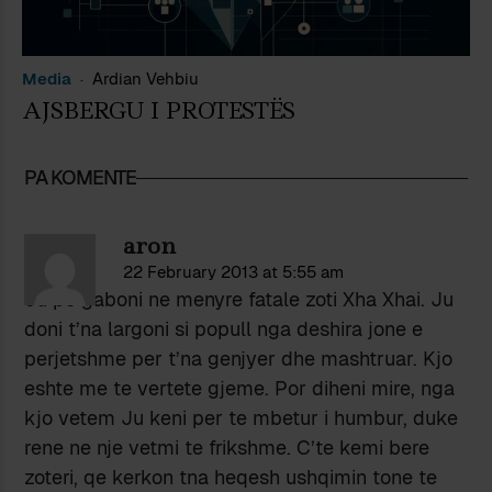
Media
Ardian Vehbiu
AJSBERGU I PROTESTËS
PA KOMENTE
aron
22 February 2013 at 5:55 am
Ju po gaboni ne menyre fatale zoti Xha Xhai. Ju
doni t’na largoni si popull nga deshira jone e
perjetshme per t’na genjyer dhe mashtruar. Kjo
eshte me te vertete gjeme. Por diheni mire, nga
kjo vetem Ju keni per te mbetur i humbur, duke
rene ne nje vetmi te frikshme. C’te kemi bere
zoteri, qe kerkon tna heqesh ushqimin tone te