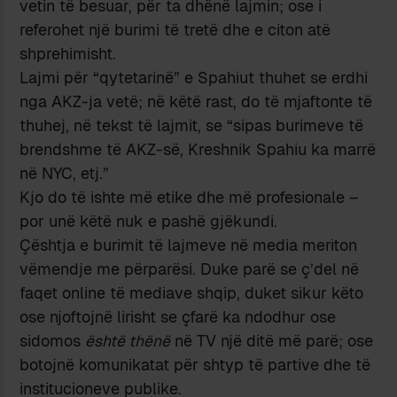
vetin të besuar, për ta dhënë lajmin; ose i
referohet një burimi të tretë dhe e citon atë
shprehimisht.
Lajmi për “qytetarinë” e Spahiut thuhet se erdhi
nga AKZ-ja vetë; në këtë rast, do të mjaftonte të
thuhej, në tekst të lajmit, se “sipas burimeve të
brendshme të AKZ-së, Kreshnik Spahiu ka marrë
në NYC, etj.”
Kjo do të ishte më etike dhe më profesionale –
por unë këtë nuk e pashë gjëkundi.
Çështja e burimit të lajmeve në media meriton
vëmendje me përparësi. Duke parë se ç’del në
faqet online të mediave shqip, duket sikur këto
ose njoftojnë lirisht se çfarë ka ndodhur ose
sidomos
është thënë
në TV një ditë më parë; ose
botojnë komunikatat për shtyp të partive dhe të
institucioneve publike.