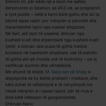
Shkrimi im, për këdo që e lexoi me qetësi,
denonconte jo Spahiun, as AKZ-në, as programin
e tyre politik – këtë e kemi bërë gjetiu dhe do ta
bëjmë sipas rastit; por mënyrën si përcillet dhe
transmetohet lajmi nga mediat shqiptare.
Në fakt, atë lajm të paqenë, shkruar nga
kushedi kush dhe shpërndarë nga kushedi kush
tjetër, e botuan
tale quale
të gjitha mediat
kryesore në hapësirën shqiptare, ose të paktën
të gjitha ato që munda unë të kontrolloj – pa ia
verifikuar burimin dhe vërtetësinë.
Me shumë të drejtë,
M. Nano sot në Shqip
e
shpjegonte se ky është problem i mediave, dhe
këto duhet të reflektojnë e të ndryshojnë me
rrënjë mënyrën si i qasen lajmit, për të mos e
lënë këtë infeksion të gangrenizohet.
Shkruan Nano: