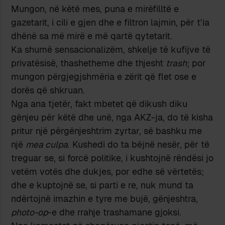
Mungon, në këtë mes, puna e mirëfilltë e
gazetarit, i cili e gjen dhe e filtron lajmin, për t’ia
dhënë sa më mirë e më qartë qytetarit.
Ka shumë sensacionalizëm, shkelje të kufijve të
privatësisë, thashetheme dhe thjesht
trash
; por
mungon përgjegjshmëria e zërit që flet ose e
dorës që shkruan.
Nga ana tjetër, fakt mbetet që dikush diku
gënjeu për këtë dhe unë, nga AKZ-ja, do të kisha
pritur një përgënjeshtrim zyrtar, së bashku me
një
mea culpa
. Kushedi do ta bëjnë nesër, për të
treguar se, si forcë politike, i kushtojnë rëndësi jo
vetëm votës dhe dukjes, por edhe së vërtetës;
dhe e kuptojnë se, si parti e re, nuk mund ta
ndërtojnë imazhin e tyre me bujë, gënjeshtra,
photo-op
-e dhe rrahje trashamane gjoksi.