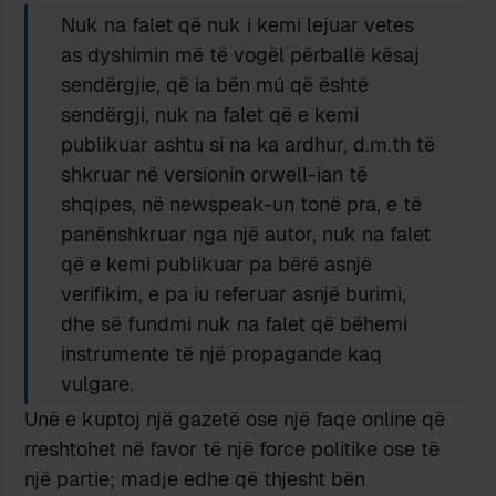
Nuk na falet që nuk i kemi lejuar vetes
as dyshimin më të vogël përballë kësaj
sendërgjie, që ia bën mú që është
sendërgji, nuk na falet që e kemi
publikuar ashtu si na ka ardhur, d.m.th të
shkruar në versionin orwell-ian të
shqipes, në newspeak-un tonë pra, e të
panënshkruar nga një autor, nuk na falet
që e kemi publikuar pa bërë asnjë
verifikim, e pa iu referuar asnjë burimi,
dhe së fundmi nuk na falet që bëhemi
instrumente të një propagande kaq
vulgare.
Unë e kuptoj një gazetë ose një faqe online që
rreshtohet në favor të një force politike ose të
një partie; madje edhe që thjesht bën