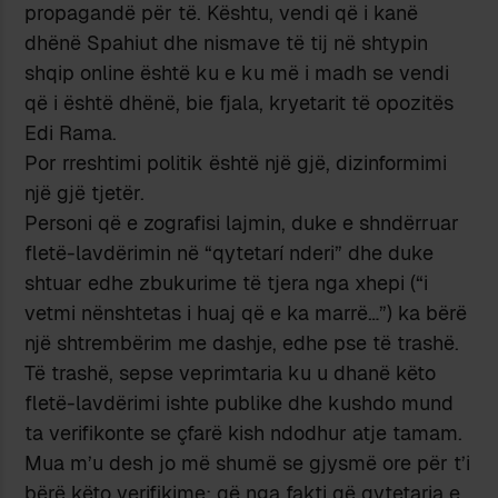
propagandë për të. Kështu, vendi që i kanë
dhënë Spahiut dhe nismave të tij në shtypin
shqip online është ku e ku më i madh se vendi
që i është dhënë, bie fjala, kryetarit të opozitës
Edi Rama.
Por rreshtimi politik është një gjë, dizinformimi
një gjë tjetër.
Personi që e zografisi lajmin, duke e shndërruar
fletë-lavdërimin në “qytetarí nderi” dhe duke
shtuar edhe zbukurime të tjera nga xhepi (“i
vetmi nënshtetas i huaj që e ka marrë…”) ka bërë
një shtrembërim me dashje, edhe pse të trashë.
Të trashë, sepse veprimtaria ku u dhanë këto
fletë-lavdërimi ishte publike dhe kushdo mund
ta verifikonte se çfarë kish ndodhur atje tamam.
Mua m’u desh jo më shumë se gjysmë ore për t’i
bërë këto verifikime: që nga fakti që qytetaria e