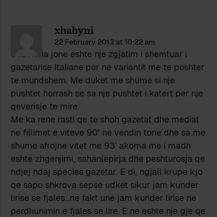
xhabyni
22 February 2013 at 10:22 am
Gazetaria jone eshte nje zgjatim i shemtuar i
gazetarise Italiane por ne variantit me te poshter
te mundshem. Me duket me shume si nje
pushtet horrash se sa nje pushtet i katert per nje
qeverisje te mire.
Me ka rene rasti qe te shoh gazetat dhe mediat
ne fillimet e viteve 90′ ne vendin tone dhe sa me
shume afrojne vitet me 93′ akoma me i madh
eshte zhgenjimi, sahanlepirja dhe peshturosja qe
ndjej ndaj species gazetar. E di, ngjall krupe kjo
qe sapo shkrova sepse udket sikur jam kunder
lirise se fjales…ne fakt une jam kunder lirise ne
perdhunimin e fjales se lire. E ne eshte nje gje qe