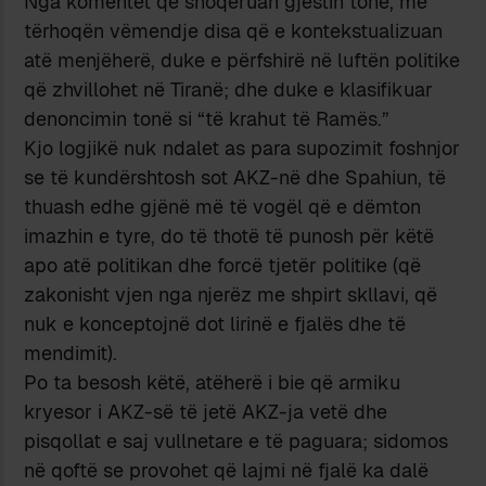
Nga komentet që shoqëruan gjestin tonë, më
tërhoqën vëmendje disa që e kontekstualizuan
atë menjëherë, duke e përfshirë në luftën politike
që zhvillohet në Tiranë; dhe duke e klasifikuar
denoncimin tonë si “të krahut të Ramës.”
Kjo logjikë nuk ndalet as para supozimit foshnjor
se të kundërshtosh sot AKZ-në dhe Spahiun, të
thuash edhe gjënë më të vogël që e dëmton
imazhin e tyre, do të thotë të punosh për këtë
apo atë politikan dhe forcë tjetër politike (që
zakonisht vjen nga njerëz me shpirt skllavi, që
nuk e konceptojnë dot lirinë e fjalës dhe të
mendimit).
Po ta besosh këtë, atëherë i bie që armiku
kryesor i AKZ-së të jetë AKZ-ja vetë dhe
pisqollat e saj vullnetare e të paguara; sidomos
në qoftë se provohet që lajmi në fjalë ka dalë