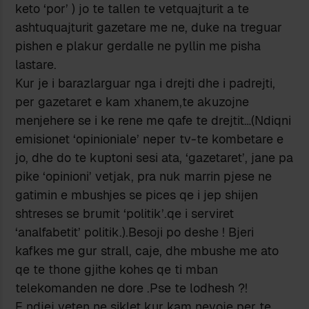
keto ‘por’ ) jo te tallen te vetquajturit a te
ashtuquajturit gazetare me ne, duke na treguar
pishen e plakur gerdalle ne pyllin me pisha
lastare.
Kur je i barazlarguar nga i drejti dhe i padrejti,
per gazetaret e kam xhanem,te akuzojne
menjehere se i ke rene me qafe te drejtit…(Ndiqni
emisionet ‘opinioniale’ neper tv-te kombetare e
jo, dhe do te kuptoni sesi ata, ‘gazetaret’, jane pa
pike ‘opinioni’ vetjak, pra nuk marrin pjese ne
gatimin e mbushjes se pices qe i jep shijen
shtreses se brumit ‘politik’.qe i serviret
‘analfabetit’ politik.).Besoji po deshe ! Bjeri
kafkes me gur strall, caje, dhe mbushe me ato
qe te thone gjithe kohes qe ti mban
telekomanden ne dore .Pse te lodhesh ?!
E ndjej veten ne siklet kur kam nevoje per te