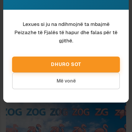
Lexues si ju na ndihmojnë ta mbajmë
Peizazhe të Fjalës të hapur dhe falas për të
gjithë.
DHURO SOT
Më vonë
Media
Ardian Vehbiu
KTHIMI I INKUIZITORIT