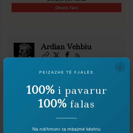
Ardian Vehbiu
×
Shkrimtari, publicisti dhe studiuesi i
PEIZAZHE TË FJALËS
gjuhës shqipe Ardian Vehbiu, autor i mbi 20 librave
në eseistikë dhe fiction dhe njëherazi anëtar i
100%
jashtëm i Akademisë së Shkencave të Shqipërisë,
i pavarur
është një nga themeluesit dhe botuesit e revistës
“Peizazhe të fjalës”.
100%
falas
TË NGJASHME
Na ndihmoni ta mbajmë kështu