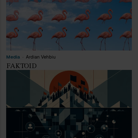
Media
Ardian Vehbiu
FAKTOID