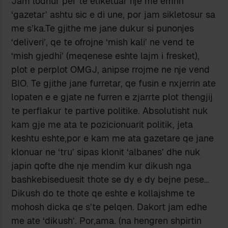
Jam lodhur per te etiketuar nje me emrin
‘gazetar’ ashtu sic e di une, por jam sikletosur sa
me s’ka.Te gjithe me jane dukur si punonjes
‘deliveri’, qe te ofrojne ‘mish kali’ ne vend te
‘mish gjedhi’ (meqenese eshte lajm i fresket),
plot e perplot OMGJ, anipse rrojme ne nje vend
BIO. Te gjithe jane furretar, qe fusin e nxjerrin ate
lopaten e e gjate ne furren e zjarrte plot thengjij
te perflakur te partive politike. Absolutisht nuk
kam gje me ata te pozicionuarit politik, jeta
keshtu eshte,por e kam me ata gazetare qe jane
klonuar ne ‘tru’ sipas klonit ‘albanes’ dhe nuk
japin qofte dhe nje mendim kur dikush nga
bashkebiseduesit thote se dy e dy bejne pese…
Dikush do te thote qe eshte e kollajshme te
mohosh dicka qe s’te pelqen. Dakort jam edhe
me ate ‘dikush’. Por,ama. (na hengren shpirtin