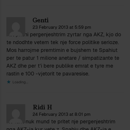
Genti
23 February 2013 at 5:59 pm
Kot prisni pergenjeshtrim zyrtar nga AKZ, kjo do
te ndodhte vetem tek nje force politike serioze.
Mos harrojme premtimin e bujshem te Spahiut
per te patur 1 milione anetare / simpatizante te
AKZ dhe per t’i bere publike emrat e tyre me
rastin e 100 -vjetorit te pavaresise.
Loading...
Ridi H
24 February 2013 at 8:01 pm
Ne fakt nuk mund te pritet nje pergenjeshtrim
nga AKZ-ja kur vete z. Spahiu dhe AKZ-ja e