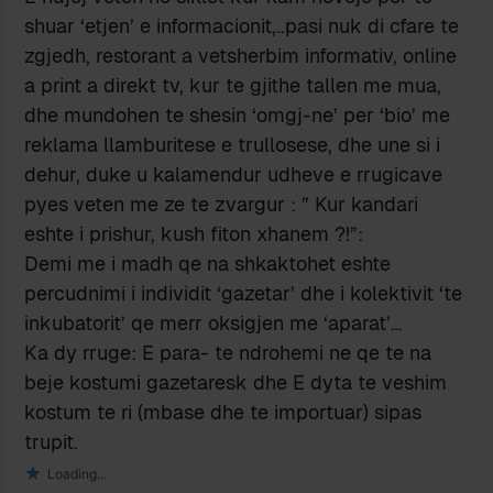
shuar ‘etjen’ e informacionit,..pasi nuk di cfare te
zgjedh, restorant a vetsherbim informativ, online
a print a direkt tv, kur te gjithe tallen me mua,
dhe mundohen te shesin ‘omgj-ne’ per ‘bio’ me
reklama llamburitese e trullosese, dhe une si i
dehur, duke u kalamendur udheve e rrugicave
pyes veten me ze te zvargur : ” Kur kandari
eshte i prishur, kush fiton xhanem ?!”:
Demi me i madh qe na shkaktohet eshte
percudnimi i individit ‘gazetar’ dhe i kolektivit ‘te
inkubatorit’ qe merr oksigjen me ‘aparat’…
Ka dy rruge: E para- te ndrohemi ne qe te na
beje kostumi gazetaresk dhe E dyta te veshim
kostum te ri (mbase dhe te importuar) sipas
trupit.
Loading...