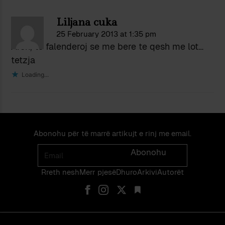
Liljana cuka
25 February 2013 at 1:35 pm
Aron, te falenderoj se me bere te qesh me lot…
tetzja
Loading...
Abonohu për të marrë artikujt e rinj me email.
Email
Abonohu
Rreth nesh
Merr pjes​​ë​
Dhuro
Arkivi
Autorët