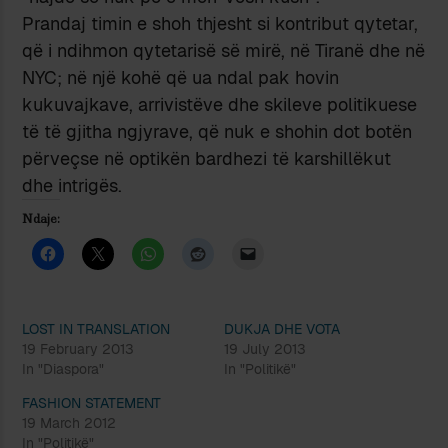
Prandaj timin e shoh thjesht si kontribut qytetar,
që i ndihmon qytetarisë së mirë, në Tiranë dhe në
NYC; në një kohë që ua ndal pak hovin
kukuvajkave, arrivistëve dhe skileve politikuese
të të gjitha ngjyrave, që nuk e shohin dot botën
përveçse në optikën bardhezi të karshillëkut
dhe intrigës.
Ndaje:
LOST IN TRANSLATION
DUKJA DHE VOTA
19 February 2013
19 July 2013
In "Diaspora"
In "Politikë"
FASHION STATEMENT
19 March 2012
In "Politikë"