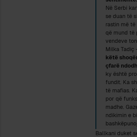
Në Serbi kam
se duan të s
rastin më të
që mund të p
vendeve tona
Milka Tadiç 
këtë shoqëri
çfarë ndodh
ky është pro
fundit. Ka s
të mafias. 
por që funks
madhe. Gazet
ndikimin e b
bashkëpuno
Ballkani duket s