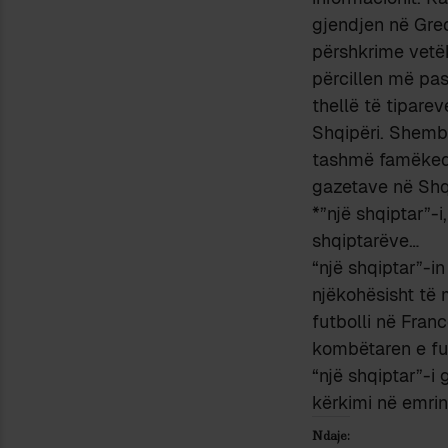
gjendjen në Greq
përshkrime vetëk
përcillen më pa
thellë të tipare
Shqipëri. Shembul
tashmë famëkeqe 
gazetave në Shqi
*”një shqiptar”-
shqiptarëve…
“një shqiptar”-in
njëkohësisht të 
futbolli në Fran
kombëtaren e fut
“një shqiptar”-i
kërkimi në emrin 
Ndaje: