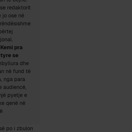
se redaktorit
ë jo ose në
ë rëndësishme
përtej
jonal.
.
Kemi pra
 tyre se
mbyllura dhe
an në fund të
a, nga para
e audiencë,
një pyetje e
uke qenë në
të
së po i zbulon