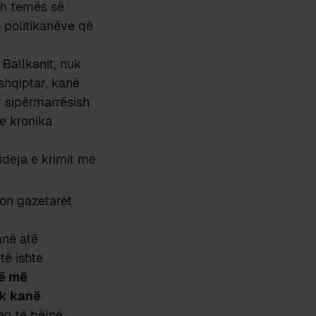
eth temës së
e politikanëve që
 Ballkanit, nuk
shqiptar, kanë
r sipërmarrësish
e kronika
ideja e krimit me
on gazetarët
anë atë
të ishte
më më
k kanë
an të bëjnë.