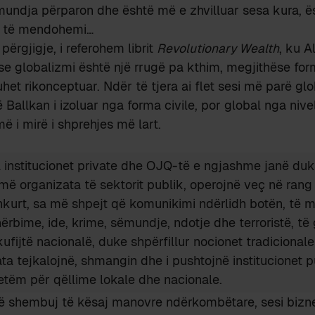
mundja përparon dhe është më e zhvilluar sesa kura, ë
ë të mendohemi…
 përgjigje, i referohem librit
Revolutionary Wealth
, ku A
e globalizmi është një rrugë pa kthim, megjithëse for
het rikonceptuar. Ndër të tjera ai flet sesi më parë gl
 Ballkan i izoluar nga forma civile, por global nga niveli 
ë i mirë i shprehjes më lart.
a institucionet private dhe OJQ-të e ngjashme janë d
më organizata të sektorit publik, operojnë veç në ran
hkurt, sa më shpejt që komunikimi ndërlidh botën, të m
ërbime, ide, krime, sëmundje, ndotje dhe terroristë, të g
ufijtë nacionalë, duke shpërfillur nocionet tradicionale
ata tejkalojnë, shmangin dhe i pushtojnë institucionet p
etëm për qëllime lokale dhe nacionale.
më shembuj të kësaj manovre ndërkombëtare, sesi bizn