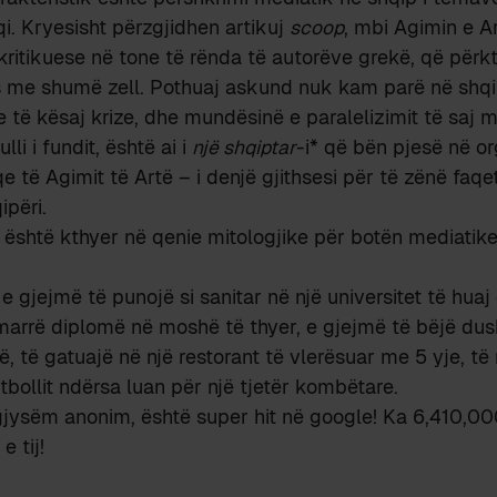
i. Kryesisht përzgjidhen artikuj
scoop
, mbi Agimin e A
ritikuese në tone të rënda të autorëve grekë, që për
s me shumë zell. Pothuaj askund nuk kam parë në shqip
ve të kësaj krize, dhe mundësinë e paralelizimit të saj 
li i fundit, është ai i
një shqiptar
-i* që bën pjesë në o
të Agimit të Artë – i denjë gjithsesi për të zënë faqet
përi.
i, është kthyer në qenie mitologjike për botën mediati
 e gjejmë të punojë si sanitar në një universitet të huaj
marrë diplomë në moshë të thyer, e gjejmë të bëjë dus
cë, të gatuajë në një restorant të vlerësuar me 5 yje, t
bollit ndërsa luan për një tjetër kombëtare.
 gjysëm anonim, është super hit në google! Ka 6,410,00
e tij!