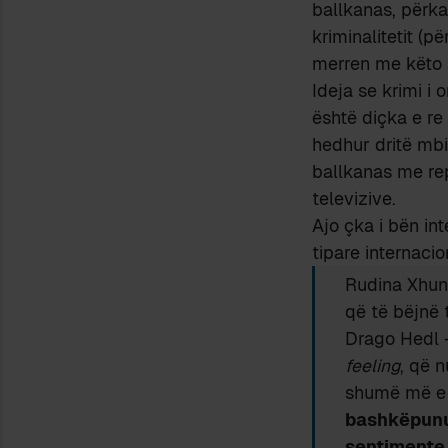
ballkanas, përka
kriminalitetit (p
merren me këto a
Ideja se krimi i 
është diçka e re
hedhur dritë mbi
ballkanas me rep
televizive.
Ajo çka i bën in
tipare internacio
Rudina Xhu
që të bëjnë 
Drago Hedl 
feeling
, që 
shumë më e 
bashkëpunu
sentimente