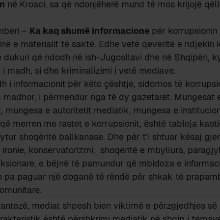
in
në Kroaci, sa që ndonjëherë mund të mos krijojë qëll
mberi –
Ka kaq shumë informacione
për korrupsionin
ë e materialit të saktë. Edhe vetë qeveritë e ndjekin k
ë dukuri që ndodh në ish-Jugosllavi dhe në Shqipëri, k
i madh, si dhe kriminalizimi i vetë mediave.
h i informacionit për këto çështje, sidomos të korrupsio
 madhor, i përmendur nga të dy gazetarët. Mungesat e f
t, mungesa e autoritetit mediatik, mungesa e instituci
që merren me rastet e korrupsionit, është tabloja kaoti
hytur shoqëritë ballkanase. Dhe për t’i shtuar kësaj gje
 ironie, konservatorizmi, shoqëritë e mbyllura, paragjy
aksionare, e bëjnë të pamundur që mbidoza e informac
in pa paguar një doganë të rëndë për shkak të prapam
komunitare.
rantezë, mediat shpesh bien viktimë e përzgjedhjes së
arakteristik është përshkrimi mediatik në shqip i temave