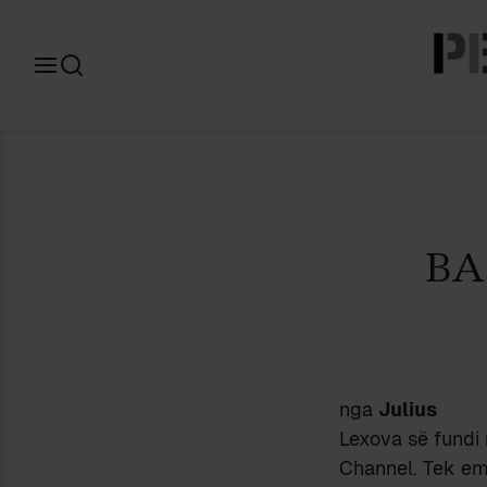
Search
for:
BA
nga
Julius
Lexova së fundi 
Channel. Tek emi