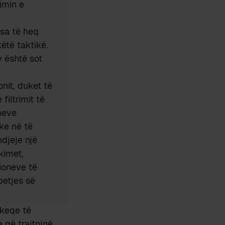
imin e
 sa të heq
ëtë taktikë.
y është sot
nit, duket të
iltrimit të
oneve
ke në të
ndjeje një
kimet,
ioneve të
betjes së
 keqe të
 që trajtojnë