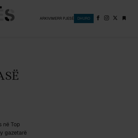
ARKIVI
MERR PJESË
DHURO
ASË
s në Top
dy gazetarë