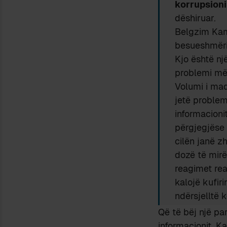
korrupsion
dëshiruar.
Belgzim Ka
besueshmërin
Kjo është nj
problemi më 
Volumi i mad
jetë problem
informacioni
përgjegjëse 
cilën janë z
dozë të mirë
reagimet re
kalojë kufir
ndërsjelltë 
Që të bëj një pa
informacionit. K