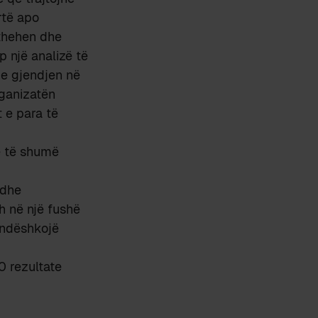
rtë apo
kthehen dhe
 një analizë të
me gjendjen në
rganizatën
 e para të
ke të shumë
 dhe
h në një fushë
ë ndëshkojë
0 rezultate