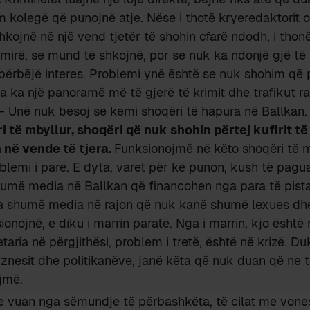
 kolegë që punojnë atje. Nëse i thotë kryeredaktorit o
hkojnë në një vend tjetër të shohin cfarë ndodh, i thon
 mirë, se mund të shkojnë, por se nuk ka ndonjë gjë t
ërbëjë interes. Problemi ynë është se nuk shohim që 
 ka një panoramë më të gjerë të krimit dhe trafikut ra
– Unë nuk besoj se kemi shoqëri të hapura në Ballkan
 të mbyllur, shoqëri që nuk shohin përtej kufirit të
 në vende të tjera.
Funksionojmë në këto shoqëri të 
blemi i parë. E dyta, varet për kë punon, kush të pagu
humë media në Ballkan që financohen nga para të pist
Ka shumë media në rajon që nuk kanë shumë lexues dh
ionojnë, e diku i marrin paratë. Nga i marrin, kjo është 
aria në përgjithësi, problem i tretë, është në krizë. D
iznesit dhe politikanëve, janë këta që nuk duan që ne 
jmë.
e vuan nga sëmundje të përbashkëta, të cilat me vone