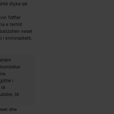
shtë diçka që
lvin Toffler
ma e termit
obalizohen veset
i kriminalitetit,
ukshëm
g kombëtar
ira
jithë i
 të
ublike, të
eset dhe