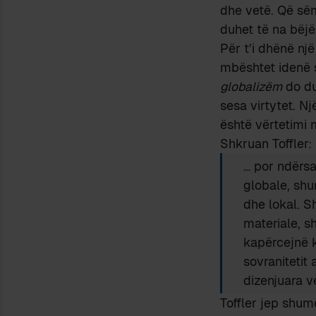
dhe vetë. Që së
duhet të na bëj
Për t’i dhënë një
mbështet idenë s
globalizëm
do du
sesa virtytet. Një
është vërtetimi m
Shkruan Toffler:
… por ndërs
globale, shu
dhe lokal. S
materiale, sh
kapërcejnë k
sovranitetit 
dizenjuara v
Toffler jep shu