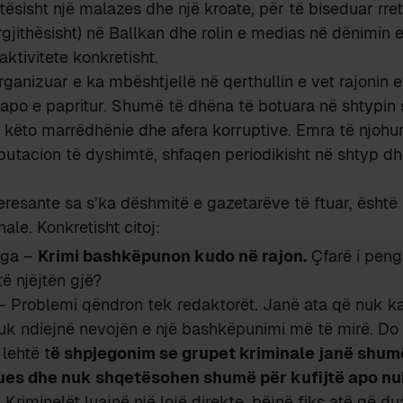
tësisht një malazes dhe një kroate, për të biseduar rr
ërgjithësisht) në Ballkan dhe rolin e medias në dënimin 
ktivitete konkretisht.
organizuar e ka mbështjellë në qerthullin e vet rajonin e
 apo e papritur. Shumë të dhëna të botuara në shtypin 
 këto marrëdhënie dhe afera korruptive. Emra të njohu
utacion të dyshimtë, shfaqen periodikisht në shtyp dh
teresante sa s’ka dëshmitë e gazetarëve të ftuar, është 
nale. Konkretisht citoj:
nga –
Krimi bashkëpunon kudo në rajon.
Çfarë i peng
të njëjtën gjë?
– Problemi qëndron tek redaktorët. Janë ata që nuk k
nuk ndiejnë nevojën e një bashkëpunimi më të mirë. Do 
lehtë t
ë shpjegonim se grupet kriminale janë shu
es dhe nuk shqetësohen shumë për kufijtë apo nu
.
Kriminelët luajnë një lojë direkte, bëjnë fiks atë që du