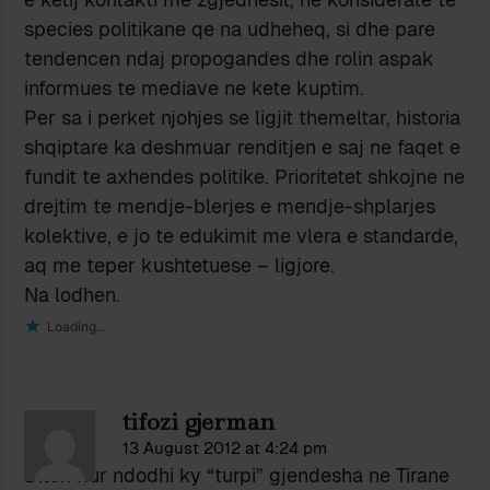
species politikane qe na udheheq, si dhe pare
tendencen ndaj propogandes dhe rolin aspak
informues te mediave ne kete kuptim.
Per sa i perket njohjes se ligjit themeltar, historia
shqiptare ka deshmuar renditjen e saj ne faqet e
fundit te axhendes politike. Prioritetet shkojne ne
drejtim te mendje-blerjes e mendje-shplarjes
kolektive, e jo te edukimit me vlera e standarde,
aq me teper kushtetuese – ligjore.
Na lodhen.
Loading...
tifozi gjerman
13 August 2012 at 4:24 pm
Diten kur ndodhi ky “turpi” gjendesha ne Tirane