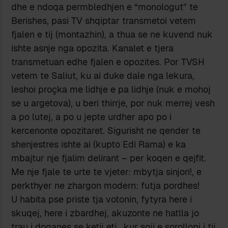
dhe e ndoqa permbledhjen e “monologut” te
Berishes, pasi TV shqiptar transmetoi vetem
fjalen e tij (montazhin), a thua se ne kuvend nuk
ishte asnje nga opozita. Kanalet e tjera
transmetuan edhe fjalen e opozites. Por TVSH
vetem te Saliut, ku ai duke dale nga lekura,
leshoi proçka me lidhje e pa lidhje (nuk e mohoj
se u argetova), u beri thirrje, por nuk merrej vesh
a po lutej, a po u jepte urdher apo po i
kercenonte opozitaret. Sigurisht ne qender te
shenjestres ishte ai (kupto Edi Rama) e ka
mbajtur nje fjalim delirant – per koqen e qejfit.
Me nje fjale te urte te vjeter: mbytja sinjori!, e
perkthyer ne zhargon modern: futja pordhes!
U habita pse priste tja votonin, fytyra here i
skuqej, here i zbardhej, akuzonte ne hatlla jo
trau i doganes se ketij etj., kur soji e sorollopi i tij