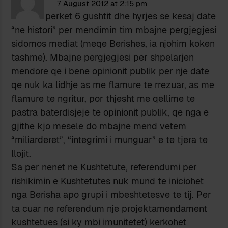
7 August 2012 at 2:15 pm
Per sa i perket 6 gushtit dhe hyrjes se kesaj date
“ne histori” per mendimin tim mbajne pergjegjesi
sidomos mediat (meqe Berishes, ia njohim koken
tashme). Mbajne pergjegjesi per shpelarjen
mendore qe i bene opinionit publik per nje date
qe nuk ka lidhje as me flamure te rrezuar, as me
flamure te ngritur, por thjesht me qellime te
pastra baterdisjeje te opinionit publik, qe nga e
gjithe kjo mesele do mbajne mend vetem
“miliarderet”, “integrimi i munguar” e te tjera te
llojit.
Sa per nenet ne Kushtetute, referendumi per
rishikimin e Kushtetutes nuk mund te iniciohet
nga Berisha apo grupi i mbeshtetesve te tij. Per
ta cuar ne referendum nje projektamendament
kushtetues (si ky mbi imunitetet) kerkohet