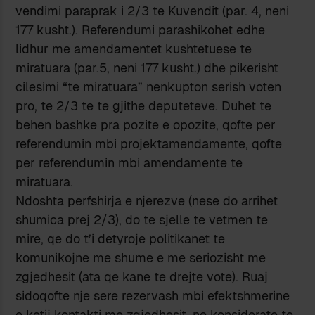
vendimi paraprak i 2/3 te Kuvendit (par. 4, neni
177 kusht.). Referendumi parashikohet edhe
lidhur me amendamentet kushtetuese te
miratuara (par.5, neni 177 kusht.) dhe pikerisht
cilesimi “te miratuara” nenkupton serish voten
pro, te 2/3 te te gjithe deputeteve. Duhet te
behen bashke pra pozite e opozite, qofte per
referendumin mbi projektamendamente, qofte
per referendumin mbi amendamente te
miratuara.
Ndoshta perfshirja e njerezve (nese do arrihet
shumica prej 2/3), do te sjelle te vetmen te
mire, qe do t’i detyroje politikanet te
komunikojne me shume e me seriozisht me
zgjedhesit (ata qe kane te drejte vote). Ruaj
sidoqofte nje sere rezervash mbi efektshmerine
e ketij kontakti me zgjedhesit, ne konsiderate te