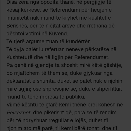
Disa zëra nga opozita thanë, në përgjigje të
kësaj kërkese, se Referendumi për heqjen e
imunitetit nuk mund të kryhet me kushtet e
Berishës, për të njëjtat arsye dhe rrethana që
dështoi votimi në Kuvend.
Të tjerë argumentuan të kundërtën.
Të dyja palët iu referuan neneve përkatëse në
Kushtetutë dhe në ligjin për Referendumet.
Pa qenë në gjendje ta shoshit mirë këtë çështje,
po mjaftohem të them se, duke gjykuar nga
deklaratat e shumta, duket se palët nuk e njohin
mirë ligjin; ose shpresojnë se, duke e shpërfillur,
mund të lënë mbresa te publiku.
Vijmë kështu te çfarë kemi thënë prej kohësh në
Peizazhet
: dhe pikërisht që, para se të rendim
për të ndryshuar rregullat e lojës, duhet t’i
njohim ato më parë, t’i kemi bërë tonat; dhe t’i