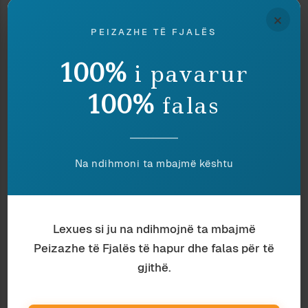
×
PEIZAZHE TË FJALËS
Politikë
Ajkuna Dakli
PO UNË QË NUK VOTOJ PËR TY?
100%
i pavarur
100%
falas
Na ndihmoni ta mbajmë kështu
Lexues si ju na ndihmojnë ta mbajmë
Peizazhe të Fjalës të hapur dhe falas për të
gjithë.
Politikë
Klejda Rrapaj
GJUHA E SPEKTAKLIT TEK EDI RAMA