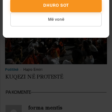
DHURO SOT
Më vonë
Politikë
Hajro Emiri
KUQEZI NË PROTESTË
PA KOMENTE
forma mentis