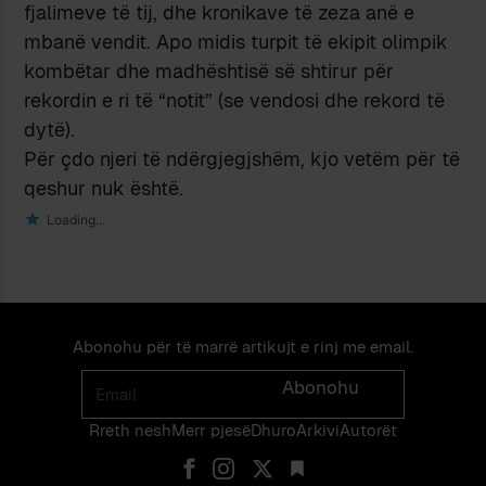
fjalimeve të tij, dhe kronikave të zeza anë e
mbanë vendit. Apo midis turpit të ekipit olimpik
kombëtar dhe madhështisë së shtirur për
rekordin e ri të “notit” (se vendosi dhe rekord të
dytë).
Për çdo njeri të ndërgjegjshëm, kjo vetëm për të
qeshur nuk është.
Loading...
Abonohu për të marrë artikujt e rinj me email.
Email
Abonohu
Rreth nesh
Merr pjes​​ë​
Dhuro
Arkivi
Autorët