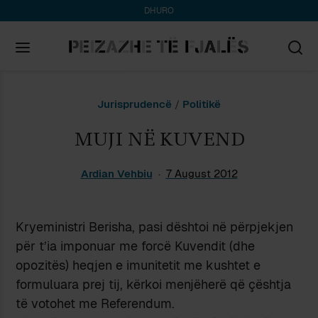
DHURO
Search
Jurisprudencë
/
Politikë
for:
MUJI NË KUVEND
Ardian Vehbiu
7 August 2012
Kryeministri Berisha, pasi dështoi në përpjekjen
për t’ia imponuar me forcë Kuvendit (dhe
opozitës) heqjen e imunitetit me kushtet e
formuluara prej tij, kërkoi menjëherë që çështja
të votohet me Referendum.