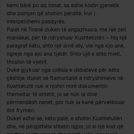
kemi bërë po aq tonat, sa edhe kodin gjenetik
dhe pamjen që shohim përditë, kur i
interpelohemi pasqyrës.
Palët në Tiranë duken të angazhuara, me një zell
maniakal, për të ndryshuar Kushtetutën – hiq një
paragraf këtu, shto një arnë aty, ule nga kjo anë,
ngreje nga ajo ana tjetër. Shto ujë e shto miell,
thoshin të vjetrit.
Duke gjykuar nga cilësia e debateve për këto
çështje, duket se flamurtarët e ndryshimeve në
Kushtetutë nuk e njohin mirë dokumentin
themeltar të shtetit; jo se nuk ia dinë
përmendësh nenet, por nuk ia kanë përvetësuar
dot frymën.
Duket edhe se, këto palë, e shohin Kushtetutën
dhe, në përgjithësi shtetin ligjor, jo si një kod që