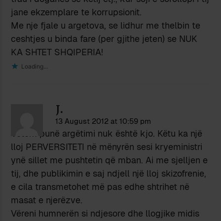
jane ekzemplare te korrupsionit.
Me nje fjale u argetova, se lidhur me thelbin te
ceshtjes u binda fare (per gjithe jeten) se NUK
KA SHTET SHQIPERIA!
Loading...
J.
13 August 2012 at 10:59 pm
Vetëm punë argëtimi nuk është kjo. Këtu ka një
lloj PERVERSITETI në mënyrën sesi kryeministri
ynë sillet me pushtetin që mban. Ai me sjelljen e
tij, dhe publikimin e saj ndjell një lloj skizofrenie,
e cila transmetohet më pas edhe shtrihet në
masat e njerëzve.
Vëreni humnerën si ndjesore dhe llogjike midis