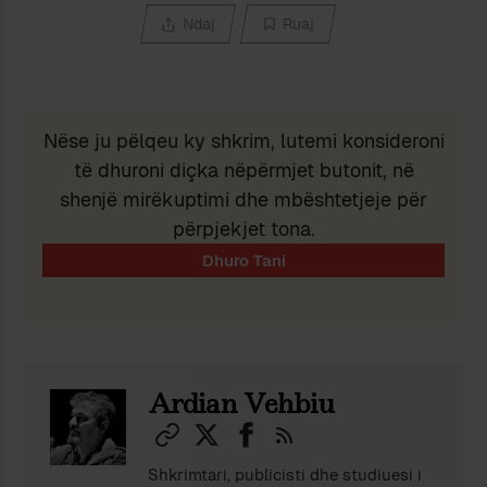
Ndaj
Ruaj
Nëse ju pëlqeu ky shkrim, lutemi konsideroni
të dhuroni diçka nëpërmjet butonit, në
shenjë mirëkuptimi dhe mbështetjeje për
përpjekjet tona.
Ardian Vehbiu
Shkrimtari, publicisti dhe studiuesi i