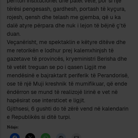
përfton institucionet dhe palët vetë, por si një
tërësi pengesash, gardhesh, portash të kyçura,
rojesh, qensh dhe telash me gjemba, që u ka
dalë atyre përpara dhe nuk i lejon të bëjnë ç’të
duan.
Veçanërisht, me spektaklin e këtyre ditëve dhe
me retorikën e lodhur prej kalemxhinjsh të
gazetave të provincës, kryeministri Berisha dhe
të vetët treguan se po i qasen Ligjit me
mendësinë e bajraktarit periferik të Perandorisë,
ose të një Muji kreshnik të mumifikuar, që ende
ëndërron se mund të realizojë lirinë e vet në
hapësirat ose intersticet e ligjit.
Gjithsesi, 6 gushti do të zërë vend në kalendarin
e Republikës si ditë turpi.
Ndaje: