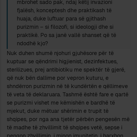
mbrohet sado pak, ndaj këtij invazioni
fjalësh, konceptesh dhe praktikash të
huaja, duke luftuar para së gjithash
purizmin – si filozofi, si ideologji dhe si
praktikë. Po sa janë vallë shanset që të
ndodhë kjo?
Nuk duhen shumë njohuri gjuhësore për të
kuptuar se qëndrimi higjienist, dezinfektues,
sterilizues, prej antibiotiku me spektër të gjerë,
që nuk bën dallime por vepron kuturu, e
shndërron purizmin në të kundërtën e qëllimeve
të veta të deklaruara. Tashmë është fare e qartë
se purizmi vishet me këmishën e bardhë të
mjekut, duke mëtuar shërimin e trupit të
shqipes, por nga ana tjetër përbën pengesën më
të madhe të zhvillimit të shqipes vetë, sepse i
pengon zhvillimin, i minon imunitetin, i harxhon