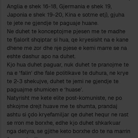
Anglia e shek 16-18, Gjermania e shek 19,
Japonia e shek 19-20, Kina e sotme etj), gjuha
te jete ne gjendje te paguaje huane.
Ne duhet te konceptojme pjesen me te madhe
te fjalorit shqiptar si hua, qe kryesisht na e kane
dhene me zor dhe nje pjese e kemi marre se na
eshte dashur apo na duhet.
Kjo hua duhet paguar, nuk duhet te pranojme te
na e ‘falin’ dhe fale politikave te duhura, ne krye
te 2-3 shekujve, duhet te jemi ne gjendje te
paguajme shumicen e ‘huase’.
Natyrisht me kete elite post-komuniste, ne po
shkojme drejt huave me te shumta, prandaj
ashtu si çdo kryefamiljar qe duhet hequr ne rast
se rron me borxhe, edhe kjo duhet shkarkuar
nga detyra, se gjithe keto borxhe do te na marrin