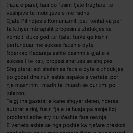
(faza e pare), tani po fusim fjale tregtare, te
veshjeve te mobiljeve e me radhe.
Gjate Rilindjes e Komunizmit, pati tentativa per
ta kthyer mbrapsht proçesin e zhdukjes se
kombit, duke goditur fjalet turke qe kishin
perfunduar me sukses fazen e dyte.
Nderkaq Kadareja eshte deshmi e gjalle e
suksesit te ketij proçesi sherues se shqipes.
Shqiptaret sot shohin se faza e dyte e zhdukjes
po godet dhe nuk eshte aspake e vertete, por
nje mashtrim i madh te thuash se purizmi po
lulezon.
Te gjitha gazetat e kane shqyer deren, ndersa
autoret e rinj, fusin fjale te huaja pa asnje lloj
problemi edhe aty ku s’eshte fare nevoja.
E verteta eshte se nga poshte ka njefare presioni