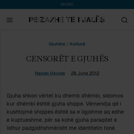
DHURO
Search
Gjuhësi
/
Kulturë
for:
CENSORËT E GJUHËS
Rando Devole
28 June 2012
Gjuha shkon vërtet ku dhemb dhëmbi, sidomos
kur dhëmbi është gjuha shqipe. Vëmendja që i
kushtojmë shqipes është sa e ligjshme aq edhe
e kuptueshme, për sa kohë gjuha paraqitet e
lidhur pazgjidhshmërisht me identitetin tonë