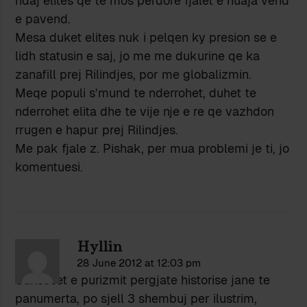
ndaj elites qe te mos perdore fjalet e huaja vend
e pavend.
Mesa duket elites nuk i pelqen ky presion se e
lidh statusin e saj, jo me me dukurine qe ka
zanafill prej Rilindjes, por me globalizmin.
Meqe populi s’mund te nderrohet, duhet te
nderrohet elita dhe te vije nje e re qe vazhdon
rrugen e hapur prej Rilindjes.
Me pak fjale z. Pishak, per mua problemi je ti, jo
komentuesi.
Hyllin
28 June 2012 at 12:03 pm
Sukseset e purizmit pergjate historise jane te
panumerta, po sjell 3 shembuj per ilustrim,