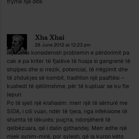
fryme nje dite.
Xha Xhai
28 June 2012 at 12:23 pm
Hyllin, ta konsiderosh problemin e përdorimit pa
cak e pa kriter të fjalëve të huaja si gangrenë të
shqipes dhe si rrezik, potencial, të rrëgjimit dhe
të zhdukjes së kombit, tradhton një paaftësi –
kushedi të qëllimshme, për të kuptuar se ku fle
lepuri.
Po të sjell një krahasim: merr një të sëmurë me
SIDA, i cili vuan, ndër të tjera, nga infeksione të
shumta të lëkurës: puçrra, ndonjëherë të
qelbëzuara, që i dalin gjithandej. Merr edhe një
mjek synim-mirë, por sylesh, që ia kuron këto