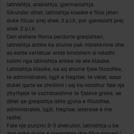
latinishtja, arabishtja, gjermanishtja.
Sikunder dihet, latinishtja klasike e filloi jeten
duke filluar prej shek 3 p.l.k, por gjeresisht prej
shek 2 p.l.k.
Deri atehere Roma perdorte greqishten,
latinishtja antike ka shume pak mbishkrime dhe
as eshte vertetuar ende bindshem si ndodhi
kalimi nga latinishtja antike ne ate klasike.
Latinishtja klasike, ka aq shume fjale filozofike,
te administrates, ligjit e tregtise, te vetat, saqe
duket qarte se zhvillimi i saj ka ndodhur fale nje
zbythjeje te vazhdueshme te fjaleve greke, se
dihet qe greqishtja ishte gjuha e filozofise,
administrates, ligjit, tregtise, letersise e me
radhe.
Fale nje purizmi 2-3 shekullor, latinishtja u be
deri edhe rivale e greqishtes dhe filloi procesi i