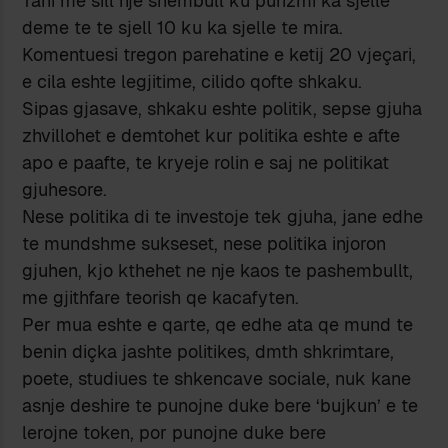
Tani me sill nje shembull ku purizmi ka sjelle
deme te te sjell 10 ku ka sjelle te mira.
Komentuesi tregon parehatine e ketij 20 vjeçari,
e cila eshte legjitime, cilido qofte shkaku.
Sipas gjasave, shkaku eshte politik, sepse gjuha
zhvillohet e demtohet kur politika eshte e afte
apo e paafte, te kryeje rolin e saj ne politikat
gjuhesore.
Nese politika di te investoje tek gjuha, jane edhe
te mundshme sukseset, nese politika injoron
gjuhen, kjo kthehet ne nje kaos te pashembullt,
me gjithfare teorish qe kacafyten.
Per mua eshte e qarte, qe edhe ata qe mund te
benin diçka jashte politikes, dmth shkrimtare,
poete, studiues te shkencave sociale, nuk kane
asnje deshire te punojne duke bere ‘bujkun’ e te
lerojne token, por punojne duke bere