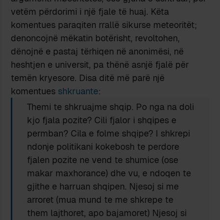
vetëm përdorimi i një fjale të huaj. Këta
komentues paraqiten rrallë sikurse meteoritët;
denoncojnë mëkatin botërisht, revoltohen,
dënojnë e pastaj tërhiqen në anonimësi, në
heshtjen e universit, pa thënë asnjë fjalë për
temën kryesore. Disa ditë më parë një
komentues
shkruante
:
Themi te shkruajme shqip. Po nga na doli
kjo fjala pozite? Cili fjalor i shqipes e
permban? Cila e folme shqipe? I shkrepi
ndonje politikani kokebosh te perdore
fjalen pozite ne vend te shumice (ose
makar maxhorance) dhe vu, e ndoqen te
gjithe e harruan shqipen. Njesoj si me
arroret (mua mund te me shkrepe te
them lajthoret, apo bajamoret) Njesoj si