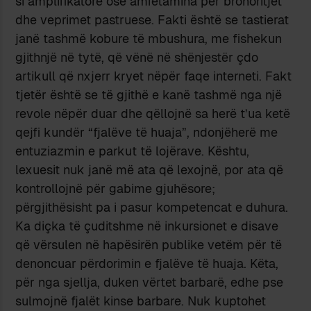
si amplifikatorë ose amfetamina për brohoritjet
dhe veprimet pastruese. Fakti është se tastierat
janë tashmë kobure të mbushura, me fishekun
gjithnjë në tytë, që vënë në shënjestër çdo
artikull që nxjerr kryet nëpër faqe interneti. Fakt
tjetër është se të gjithë e kanë tashmë nga një
revole nëpër duar dhe qëllojnë sa herë t’ua ketë
qejfi kundër “fjalëve të huaja”, ndonjëherë me
entuziazmin e parkut të lojërave. Kështu,
lexuesit nuk janë më ata që lexojnë, por ata që
kontrollojnë për gabime gjuhësore;
përgjithësisht pa i pasur kompetencat e duhura.
Ka diçka të çuditshme në inkursionet e disave
që vërsulen në hapësirën publike vetëm për të
denoncuar përdorimin e fjalëve të huaja. Këta,
për nga sjellja, duken vërtet barbarë, edhe pse
sulmojnë fjalët kinse barbare. Nuk kuptohet