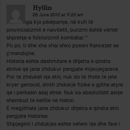
Hyllin
28 June 2012 at 11:22 am
”’Edhe nga kjo pikëpamje, në kufi të
provincializmit e naivitetit, purizmi është vërtet
shprehje e folklorizmit kombëtar.”’
Po po, ti dhe xha xhai shko pyesni francezet se
ç’mendojne.
Historia eshte deshmitare e dhjetra e qindra
etnive qe jane zhdukur pergjate mijevjeçareve.
Por te zhduket nje etni, nuk do te thote te jete
kryer genocid, dmth zhdukje fizike e gjithe atyre
qe i perkasin asaj etnie. Nuk ka absolutisht asnje
shembull te ketille ne histori.
E megjithate jane zhdukur dhjetra e qindra etni
pergjate historise.
Shpjegimi i zhdukjes eshte vetem nje dhe fare i