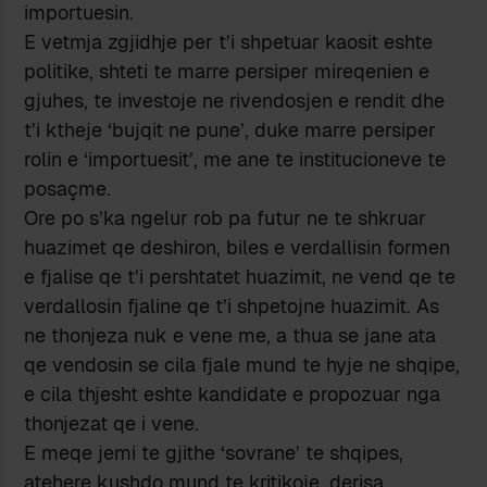
importuesin.
E vetmja zgjidhje per t’i shpetuar kaosit eshte
politike, shteti te marre persiper mireqenien e
gjuhes, te investoje ne rivendosjen e rendit dhe
t’i ktheje ‘bujqit ne pune’, duke marre persiper
rolin e ‘importuesit’, me ane te institucioneve te
posaçme.
Ore po s’ka ngelur rob pa futur ne te shkruar
huazimet qe deshiron, biles e verdallisin formen
e fjalise qe t’i pershtatet huazimit, ne vend qe te
verdallosin fjaline qe t’i shpetojne huazimit. As
ne thonjeza nuk e vene me, a thua se jane ata
qe vendosin se cila fjale mund te hyje ne shqipe,
e cila thjesht eshte kandidate e propozuar nga
thonjezat qe i vene.
E meqe jemi te gjithe ‘sovrane’ te shqipes,
atehere kushdo mund te kritikoje, derisa