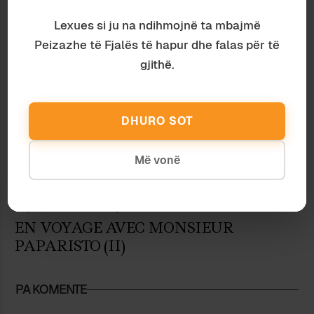
SALLËS SË KINEMASË?
Lexues si ju na ndihmojnë ta mbajmë
Peizazhe të Fjalës të hapur dhe falas për të
gjithë.
DHURO SOT
Më vonë
Kujtime
Jonida Xhyra-Entorf
EN VOYAGE AVEC MONSIEUR
PAPARISTO (II)
PA KOMENTE