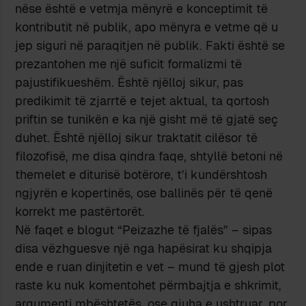
nëse është e vetmja mënyrë e konceptimit të
kontributit në publik, apo mënyra e vetme që u
jep siguri në paraqitjen në publik. Fakti është se
prezantohen me një suficit formalizmi të
pajustifikueshëm. Është njëlloj sikur, pas
predikimit të zjarrtë e tejet aktual, ta qortosh
priftin se tunikën e ka një gisht më të gjatë seç
duhet. Është njëlloj sikur traktatit cilësor të
filozofisë, me disa qindra faqe, shtyllë betoni në
themelet e diturisë botërore, t’i kundërshtosh
ngjyrën e kopertinës, ose ballinës për të qenë
korrekt me pastërtorët.
Në faqet e blogut “Peizazhe të fjalës” – sipas
disa vëzhguesve një nga hapësirat ku shqipja
ende e ruan dinjitetin e vet – mund të gjesh plot
raste ku nuk komentohet përmbajtja e shkrimit,
argumenti mbështetës, ose gjuha e ushtruar, por