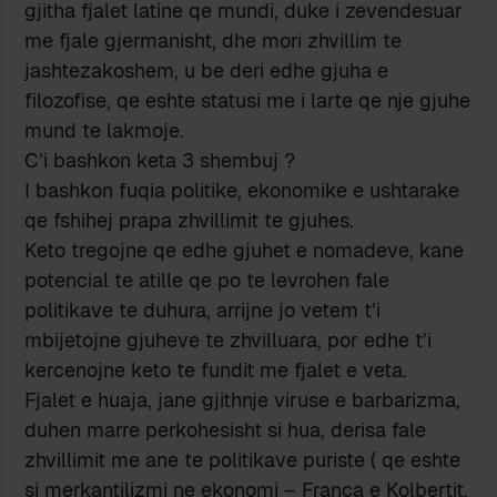
gjitha fjalet latine qe mundi, duke i zevendesuar
me fjale gjermanisht, dhe mori zhvillim te
jashtezakoshem, u be deri edhe gjuha e
filozofise, qe eshte statusi me i larte qe nje gjuhe
mund te lakmoje.
C’i bashkon keta 3 shembuj ?
I bashkon fuqia politike, ekonomike e ushtarake
qe fshihej prapa zhvillimit te gjuhes.
Keto tregojne qe edhe gjuhet e nomadeve, kane
potencial te atille qe po te levrohen fale
politikave te duhura, arrijne jo vetem t’i
mbijetojne gjuheve te zhvilluara, por edhe t’i
kercenojne keto te fundit me fjalet e veta.
Fjalet e huaja, jane gjithnje viruse e barbarizma,
duhen marre perkohesisht si hua, derisa fale
zhvillimit me ane te politikave puriste ( qe eshte
si merkantilizmi ne ekonomi – Franca e Kolbertit,