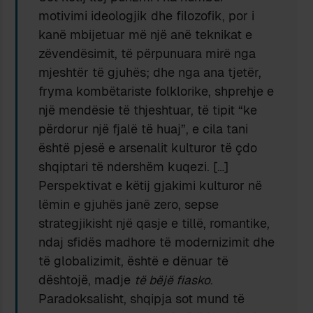
motivimi ideologjik dhe filozofik, por i
kanë mbijetuar më një anë teknikat e
zëvendësimit, të përpunuara mirë nga
mjeshtër të gjuhës; dhe nga ana tjetër,
fryma kombëtariste folklorike, shprehje e
një mendësie të thjeshtuar, të tipit “ke
përdorur një fjalë të huaj”, e cila tani
është pjesë e arsenalit kulturor të çdo
shqiptari të ndershëm kuqezi. […]
Perspektivat e këtij gjakimi kulturor në
lëmin e gjuhës janë zero, sepse
strategjikisht një qasje e tillë, romantike,
ndaj sfidës madhore të modernizimit dhe
të globalizimit, është e dënuar të
dështojë, madje
të bëjë fiasko
.
Paradoksalisht, shqipja sot mund të