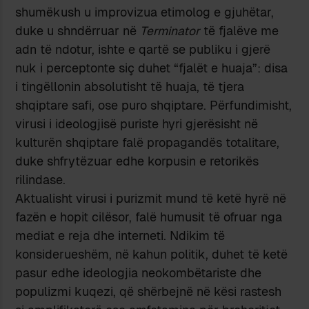
shumëkush u improvizua etimolog e gjuhëtar,
duke u shndërruar në
Terminator
të fjalëve me
adn të ndotur, ishte e qartë se publiku i gjerë
nuk i perceptonte siç duhet “fjalët e huaja”: disa
i tingëllonin absolutisht të huaja, të tjera
shqiptare safi, ose puro shqiptare. Përfundimisht,
virusi i ideologjisë puriste hyri gjerësisht në
kulturën shqiptare falë propagandës totalitare,
duke shfrytëzuar edhe korpusin e retorikës
rilindase.
Aktualisht virusi i purizmit mund të ketë hyrë në
fazën e hopit cilësor, falë humusit të ofruar nga
mediat e reja dhe interneti. Ndikim të
konsiderueshëm, në kahun politik, duhet të ketë
pasur edhe ideologjia neokombëtariste dhe
populizmi kuqezi, që shërbejnë në kësi rastesh