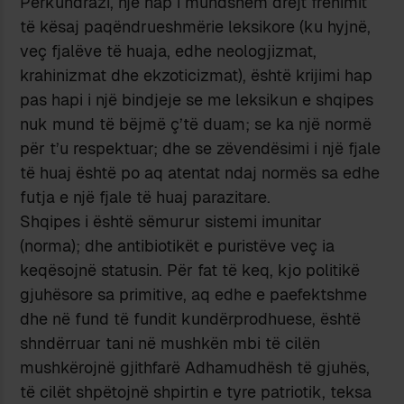
Përkundrazi, një hap i mundshëm drejt frenimit
të kësaj paqëndrueshmërie leksikore (ku hyjnë,
veç fjalëve të huaja, edhe neologjizmat,
krahinizmat dhe ekzoticizmat), është krijimi hap
pas hapi i një bindjeje se me leksikun e shqipes
nuk mund të bëjmë ç’të duam; se ka një normë
për t’u respektuar; dhe se zëvendësimi i një fjale
të huaj është po aq atentat ndaj normës sa edhe
futja e një fjale të huaj parazitare.
Shqipes i është sëmurur sistemi imunitar
(norma); dhe antibiotikët e puristëve veç ia
keqësojnë statusin. Për fat të keq, kjo politikë
gjuhësore sa primitive, aq edhe e paefektshme
dhe në fund të fundit kundërprodhuese, është
shndërruar tani në mushkën mbi të cilën
mushkërojnë gjithfarë Adhamudhësh të gjuhës,
të cilët shpëtojnë shpirtin e tyre patriotik, teksa