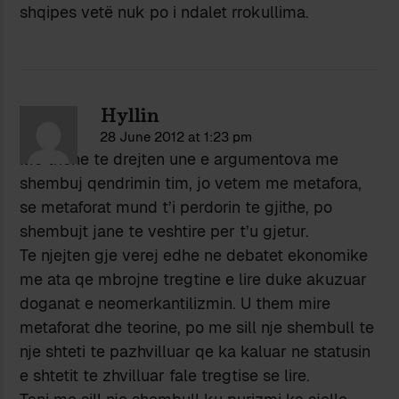
shqipes vetë nuk po i ndalet rrokullima.
Hyllin
28 June 2012 at 1:23 pm
Me thene te drejten une e argumentova me
shembuj qendrimin tim, jo vetem me metafora,
se metaforat mund t’i perdorin te gjithe, po
shembujt jane te veshtire per t’u gjetur.
Te njejten gje verej edhe ne debatet ekonomike
me ata qe mbrojne tregtine e lire duke akuzuar
doganat e neomerkantilizmin. U them mire
metaforat dhe teorine, po me sill nje shembull te
nje shteti te pazhvilluar qe ka kaluar ne statusin
e shtetit te zhvilluar fale tregtise se lire.