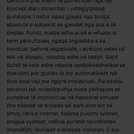
Qëndrimi prej sherifi të gjuhës vjen nga një
koncept disi i shtrembër i vetëgjyqësisë
gjuhësore, i nxitur sipas gjasës nga bindja
absolute e subjektit se gjendet nga ana e së
drejtës. Puristi, madje edhe ai që e refuzon si
term përkufizues, ngaqë linguistika e ka
konotuar tashmë negativisht, i atribuon vetes rol
etik në shoqëri, ndoshta edhe në histori. Gisht
duhet të ketë edhe ndjesia vetëpërkëdhelëse se
diskutimi për gjuhën të jep automatikisht një
dorë bojë vaji me ngjyrë intelektuali. Paradoksi
qëndron tek mospërputhja midis përhapjes së
puristëve të improvizuar në hapësirat virtuale
dhe cilësisë së shqipes që qarkullon sot në
shtyp, libra e internet. Ndërsa purizmi lulëzon,
shqipja vyshket, ndërsa puristët riprodhohen
shumëfish, lëvruesit e shqipes rrallohen. E kjo