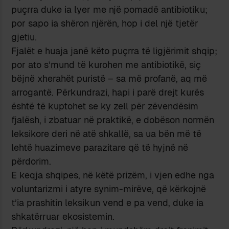
puçrra duke ia lyer me një pomadë antibiotiku;
por sapo ia shëron njërën, hop i del një tjetër
gjetiu.
Fjalët e huaja janë këto puçrra të ligjërimit shqip;
por ato s’mund të kurohen me antibiotikë, siç
bëjnë xherahët puristë – sa më profanë, aq më
arrogantë. Përkundrazi, hapi i parë drejt kurës
është të kuptohet se ky zell për zëvendësim
fjalësh, i zbatuar në praktikë, e dobëson normën
leksikore deri në atë shkallë, sa ua bën më të
lehtë huazimeve parazitare që të hyjnë në
përdorim.
E keqja shqipes, në këtë prizëm, i vjen edhe nga
voluntarizmi i atyre synim-mirëve, që kërkojnë
t’ia prashitin leksikun vend e pa vend, duke ia
shkatërruar ekosistemin.