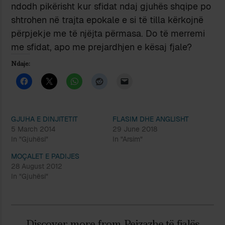
ndodh pikërisht kur sfidat ndaj gjuhës shqipe po
shtrohen në trajta epokale e si të tilla kërkojnë
përpjekje me të njëjta përmasa. Do të merremi
me sfidat, apo me prejardhjen e kësaj fjale?
Ndaje:
GJUHA E DINJITETIT
FLASIM DHE ANGLISHT
5 March 2014
29 June 2018
In "Gjuhësi"
In "Arsim"
MOÇALET E PADIJES
28 August 2012
In "Gjuhësi"
Discover more from Peizazhe të fjalës