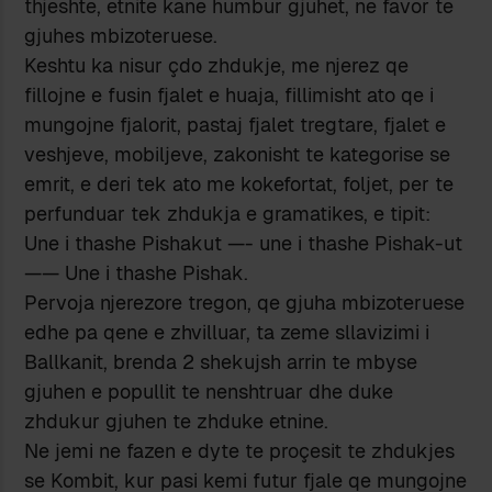
thjeshte, etnite kane humbur gjuhet, ne favor te
gjuhes mbizoteruese.
Keshtu ka nisur çdo zhdukje, me njerez qe
fillojne e fusin fjalet e huaja, fillimisht ato qe i
mungojne fjalorit, pastaj fjalet tregtare, fjalet e
veshjeve, mobiljeve, zakonisht te kategorise se
emrit, e deri tek ato me kokefortat, foljet, per te
perfunduar tek zhdukja e gramatikes, e tipit:
Une i thashe Pishakut —- une i thashe Pishak-ut
—— Une i thashe Pishak.
Pervoja njerezore tregon, qe gjuha mbizoteruese
edhe pa qene e zhvilluar, ta zeme sllavizimi i
Ballkanit, brenda 2 shekujsh arrin te mbyse
gjuhen e popullit te nenshtruar dhe duke
zhdukur gjuhen te zhduke etnine.
Ne jemi ne fazen e dyte te proçesit te zhdukjes
se Kombit, kur pasi kemi futur fjale qe mungojne