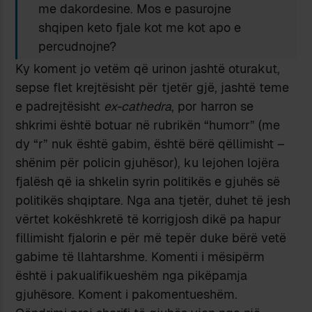
me dakordesine. Mos e pasurojne
shqipen keto fjale kot me kot apo e
percudnojne?
Ky koment jo vetëm që urinon jashtë oturakut,
sepse flet krejtësisht për tjetër gjë, jashtë teme
e padrejtësisht
ex-cathedra
, por harron se
shkrimi është botuar në rubrikën “humorr” (me
dy “r” nuk është gabim, është bërë qëllimisht –
shënim për policin gjuhësor), ku lejohen lojëra
fjalësh që ia shkelin syrin politikës e gjuhës së
politikës shqiptare. Nga ana tjetër, duhet të jesh
vërtet kokëshkretë të korrigjosh dikë pa hapur
fillimisht fjalorin e për më tepër duke bërë vetë
gabime të llahtarshme. Komenti i mësipërm
është i pakualifikueshëm nga pikëpamja
gjuhësore. Koment i pakomentueshëm.