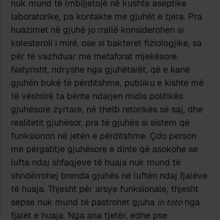
nuk mund të (mbi)jetojë në kushte aseptike
laboratorike, pa kontakte me gjuhët e tjera. Pra
huazimet në gjuhë jo rrallë konsiderohen si
kolesteroli i mirë, ose si bakteret fiziologjike, sa
për të vazhduar me metaforat mjekësore.
Natyrisht, ndryshe nga gjuhëtarët, që e kanë
gjuhën bukë të përditshme, publiku e kishte më
të vështirë ta bënte ndarjen midis politikës
gjuhësore zyrtare, në thelb retorikës së saj, dhe
realitetit gjuhësor, pra të gjuhës si sistem që
funksionon në jetën e përditshme. Çdo person
me përgatitje gjuhësore e dinte që asokohe se
lufta ndaj shfaqjeve të huaja nuk mund të
shndërrohej brenda gjuhës në luftën ndaj fjalëve
të huaja. Thjesht për arsye funksionale, thjesht
sepse nuk mund të pastrohet gjuha
in toto
nga
fjalët e huaja. Nga ana tjetër, edhe pse