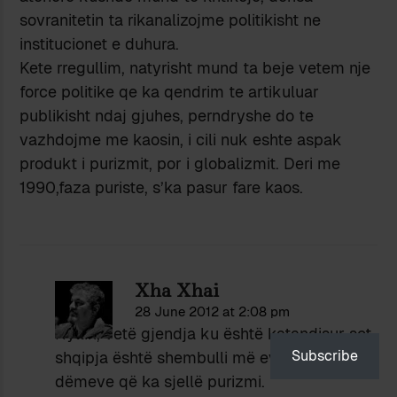
sovranitetin ta rikanalizojme politikisht ne
institucionet e duhura.
Kete rregullim, natyrisht mund ta beje vetem nje
force politike qe ka qendrim te artikuluar
publikisht ndaj gjuhes, perndryshe do te
vazhdojme me kaosin, i cili nuk eshte aspak
produkt i purizmit, por i globalizmit. Deri me
1990,faza puriste, s’ka pasur fare kaos.
Xha Xhai
28 June 2012 at 2:08 pm
Hyllin, vetë gjendja ku është katandisur sot
Subscribe
shqipja është shembulli më evident i
dëmeve që ka sjellë purizmi.