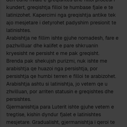
kundert, greqishtja filloi te humbase fjale e te
latinizohet. Kapercimi nga greqishtja antike tek
ajo mesjetare i detyrohet padyshim presionit te
latinishtes.
Arabishtja ne fillim ishte gjuhe nomadesh, fare e
pazhvilluar dhe kalifet e pare shkruanin
kryesisht ne persisht e me pak greqisht.
Brenda pak shekujsh purizmi, nuk ishte me
arabishtja qe huazoi nga persishtja, por
persishtja qe humbi terren e filloi te arabizohet.
Arabishtja ashtu si latinishtja, jo vetem qe u
zhvilluan, por arriten statusin e greqishtes dhe
persishtes.
Gjermanishtja para Luterit ishte gjuhe vetem e
tregtise, kishin dyndur fjalet e latinishtes
mesjetare. Gradualisht, gjermanishtja i qeroi te