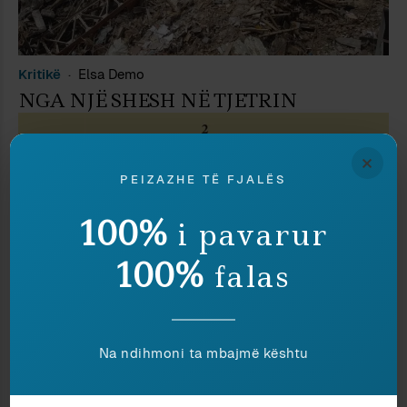
Kritikë
Elsa Demo
NGA NJË SHESH NË TJETRIN
×
PEIZAZHE TË FJALËS
100%
i pavarur
100%
falas
Na ndihmoni ta mbajmë kështu
Kritikë
Autor i ftuar
A ËSHTË I SIGURT ARTISTI BRENDA