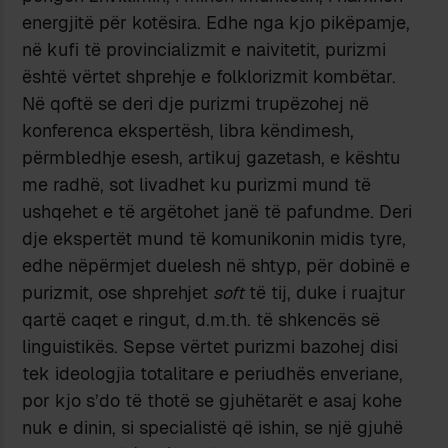
energjitë për kotësira. Edhe nga kjo pikëpamje,
në kufi të provincializmit e naivitetit, purizmi
është vërtet shprehje e folklorizmit kombëtar.
Në qoftë se deri dje purizmi trupëzohej në
konferenca ekspertësh, libra këndimesh,
përmbledhje esesh, artikuj gazetash, e kështu
me radhë, sot livadhet ku purizmi mund të
ushqehet e të argëtohet janë të pafundme. Deri
dje ekspertët mund të komunikonin midis tyre,
edhe nëpërmjet duelesh në shtyp, për dobinë e
purizmit, ose shprehjet
soft
të tij, duke i ruajtur
qartë caqet e ringut, d.m.th. të shkencës së
linguistikës. Sepse vërtet purizmi bazohej disi
tek ideologjia totalitare e periudhës enveriane,
por kjo s’do të thotë se gjuhëtarët e asaj kohe
nuk e dinin, si specialistë që ishin, se një gjuhë