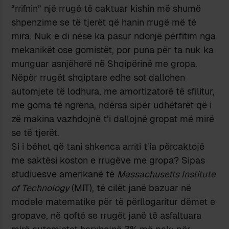
“rrifnin” një rrugë të caktuar kishin më shumë
shpenzime se të tjerët që hanin rrugë më të
mira. Nuk e di nëse ka pasur ndonjë përfitim nga
mekanikët ose gomistët, por puna për ta nuk ka
munguar asnjëherë në Shqipërinë me gropa.
Nëpër rrugët shqiptare edhe sot dallohen
automjete të lodhura, me amortizatorë të sfilitur,
me goma të ngrëna, ndërsa sipër udhëtarët që i
zë makina vazhdojnë t’i dallojnë gropat më mirë
se të tjerët.
Si i bëhet që tani shkenca arriti t’ia përcaktojë
me saktësi koston e rrugëve me gropa? Sipas
studiuesve amerikanë të
Massachusetts Institute
of Technology
(MIT), të cilët janë bazuar në
modele matematike për të përllogaritur dëmet e
gropave, në qoftë se rrugët janë të asfaltuara