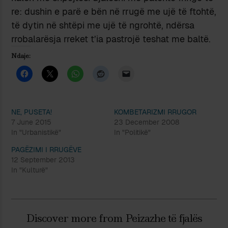
re: dushin e parë e bën në rrugë me ujë të ftohtë,
të dytin në shtëpi me ujë të ngrohtë, ndërsa
rrobalarësja rreket t’ia pastrojë teshat me baltë.
Ndaje:
NE, PUSETA!
KOMBETARIZMI RRUGOR
7 June 2015
23 December 2008
In "Urbanistikë"
In "Politikë"
PAGËZIMI I RRUGËVE
12 September 2013
In "Kulturë"
Discover more from Peizazhe të fjalës