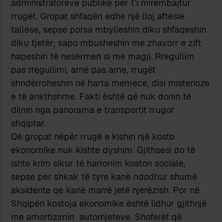
administratorëve publikë për t’i mirëmbajtur
rrugët. Gropat shfaqën edhe një lloj aftësie
tallëse, sepse porsa mbylleshin diku shfaqeshin
diku tjetër; sapo mbusheshin me zhavorr e zift
hapeshin të nesërmen si me magji. Rregullim
pas rregullimi, arnë pas arne, rrugët
shndërroheshin në harta memece, disi misterioze
e të ankthshme. Fakti është që nuk donin të
dilnin nga panorama e transportit rrugor
shqiptar.
Që gropat nëpër rrugë e kishin një kosto
ekonomike nuk kishte dyshim. Gjithsesi do të
ishte krim sikur të harronim koston sociale,
sepse për shkak të tyre kanë ndodhur shumë
aksidente që kanë marrë jetë njerëzish. Por në
Shqipëri kostoja ekonomike është lidhur gjithnjë
me amortizimin automjeteve. Shoferët që