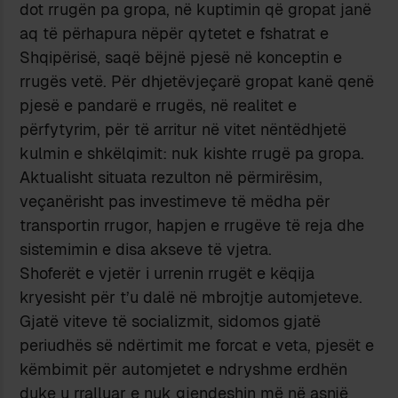
dot rrugën pa gropa, në kuptimin që gropat janë
aq të përhapura nëpër qytetet e fshatrat e
Shqipërisë, saqë bëjnë pjesë në konceptin e
rrugës vetë. Për dhjetëvjeçarë gropat kanë qenë
pjesë e pandarë e rrugës, në realitet e
përfytyrim, për të arritur në vitet nëntëdhjetë
kulmin e shkëlqimit: nuk kishte rrugë pa gropa.
Aktualisht situata rezulton në përmirësim,
veçanërisht pas investimeve të mëdha për
transportin rrugor, hapjen e rrugëve të reja dhe
sistemimin e disa akseve të vjetra.
Shoferët e vjetër i urrenin rrugët e këqija
kryesisht për t’u dalë në mbrojtje automjeteve.
Gjatë viteve të socializmit, sidomos gjatë
periudhës së ndërtimit me forcat e veta, pjesët e
këmbimit për automjetet e ndryshme erdhën
duke u rralluar e nuk gjendeshin më në asnjë