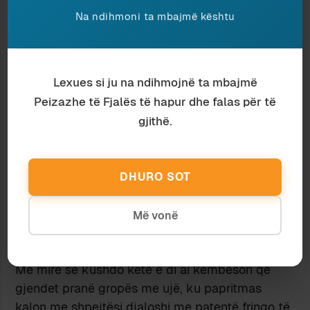
mjedisit, e sidomos nga reduktimi i kostos së
Na ndihmoni ta mbajmë kështu
mirëmbajtjes së rrugëve.
Rrugët në Shqipëri
kanë ende probleme
edhe
pse përmirësimi i rrjetit të përgjithshëm është i
Lexues si ju na ndihmojnë ta mbajmë
dukshëm. Mirëpo në rast se ndërtuesit e rrugëve,
por mbi të gjitha porositësit, pra shteti dhe
Peizazhe të Fjalës të hapur dhe falas për të
organet vendore, do t’i kishin parasysh studimet
gjithë.
moderne për koston e rrugëve me gropa,
atëherë bashkësia vetë do të dilte e fituar.
Mirëpo është mirë që opinioni publik gjithashtu
DHURO SOT
ta dijë se cilësia e dobët e rrugëve nuk ka vetëm
kosto të drejtpërdrejta, për faktin se duhen
Më vonë
ribërë. Rrugët e këqija shkaktojnë shpenzime të
gjithanshme, e mbi të gjitha ulin cilësinë e jetës.
Më mirë se kushdo këtë e di ai këmbësori që
gjendet pranë gropës me ujë, ku papritmas
kalon me shpejtësi djaloshi me patentë fringo të