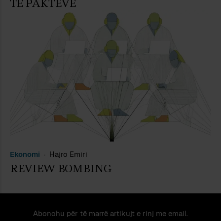
TË PAKTËVE
Ekonomi
Hajro Emiri
REVIEW BOMBING
Abonohu për të marrë artikujt e rinj me email.