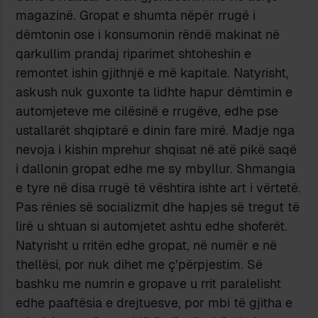
magazinë. Gropat e shumta nëpër rrugë i
dëmtonin ose i konsumonin rëndë makinat në
qarkullim prandaj riparimet shtoheshin e
remontet ishin gjithnjë e më kapitale. Natyrisht,
askush nuk guxonte ta lidhte hapur dëmtimin e
automjeteve me cilësinë e rrugëve, edhe pse
ustallarët shqiptarë e dinin fare mirë. Madje nga
nevoja i kishin mprehur shqisat në atë pikë saqë
i dallonin gropat edhe me sy mbyllur. Shmangia
e tyre në disa rrugë të vështira ishte art i vërtetë.
Pas rënies së socializmit dhe hapjes së tregut të
lirë u shtuan si automjetet ashtu edhe shoferët.
Natyrisht u rritën edhe gropat, në numër e në
thellësi, por nuk dihet me ç’përpjestim. Së
bashku me numrin e gropave u rrit paralelisht
edhe paaftësia e drejtuesve, por mbi të gjitha e