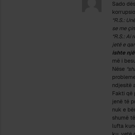
Sado dës
korrupsio
“R.S.: Un
se me çim
“R.S.: Ai 
jetë e qar
ishte nj
më i besu
Nëse
“sh
probleme
ndjesitë 
Fakti që 
jenë të 
nuk e bë
shumë të 
lufta kun
ku, vetë 