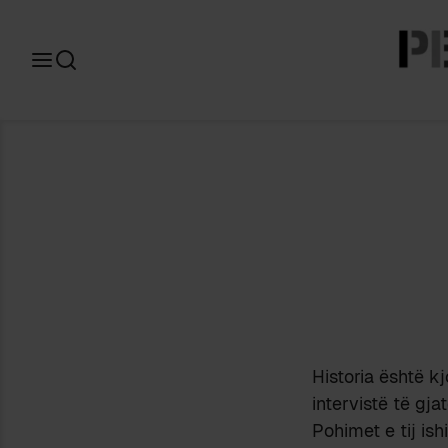
Search
for:
Historia është kj
intervistë të gja
Pohimet e tij is