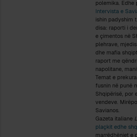
polemika. Edhe p
Intervista e Sav
ishin padyshim të
disa: raporti i 
e çimentos në Shqi
plehrave, mjedis
dhe mafia shqipta
raport me qëndr
napolitane, mani
Temat e prekura 
fusnin në punë m
Shqipërisë, por e
vendeve. Mirëpo a
Savianos.
Gazeta italiane
L
plaçkit edhe shq
marrëdhëniet e 