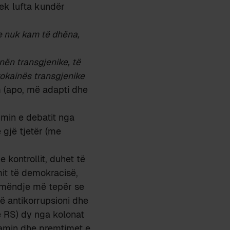
tek lufta kundër
 nuk kam të dhëna,
inën transgjenike, të
kokainës transgjenike
m (apo, më adapti dhe
imin e debatit nga
 gjë tjetër (me
 kontrollit, duhet të
it të demokracisë,
ëmëndje më tepër se
që antikorrupsioni dhe
te RS) dy nga kolonat
ramin dhe premtimet e