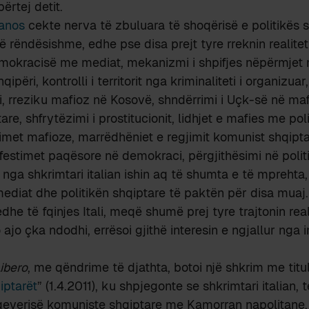
ërtej detit.
ianos
cekte nerva të zbuluara të shoqërisë e politikës 
 rëndësishme, edhe pse disa prejt tyre rreknin realiteti
demokracisë me mediat, mekanizmi i shpifjes nëpërmjet
përi, kontrolli i territorit nga kriminaliteti i organizuar
i, rreziku mafioz në Kosovë, shndërrimi i Uçk-së në ma
re, shfrytëzimi i prostitucionit, lidhjet e mafies me pol
imet mafioze, marrëdhëniet e regjimit komunist shqip
festimet paqësore në demokraci, përgjithësimi në politik
nga shkrimtari italian ishin aq të shumta e të mprehta,
ediat dhe politikën shqiptare të paktën për disa muaj
dhe të fqinjes Itali, meqë shumë prej tyre trajtonin real
jo çka ndodhi, errësoi gjithë interesin e ngjallur nga i
ibero
, me qëndrime të djathta, botoi një shkrim me titul
iptarët
” (1.4.2011), ku shpjegonte se shkrimtari italian, t
qeverisë komuniste shqiptare me Kamorran napolitane,