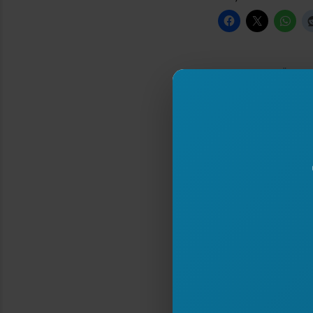
EKSTREMET QË U P
28 February 2011
In "Histori"
Type your email…