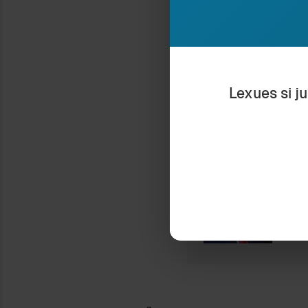
Nëse ju pëlq
në 
Lexues si j
Ra