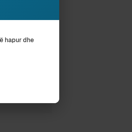
mjet butonit,
ona.
të hapur dhe