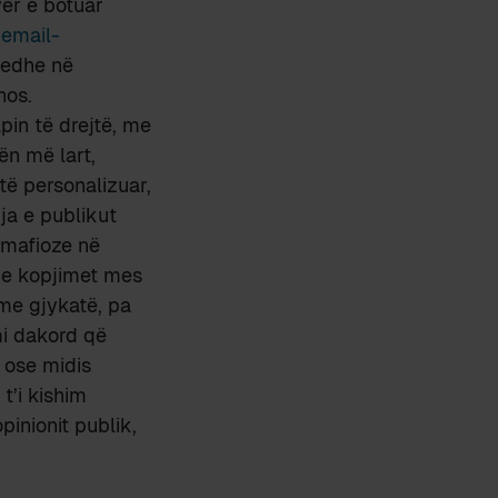
yer e botuar
e
email-
 edhe në
nos.
pin të drejtë, me
ën më lart,
të personalizuar,
ja e publikut
t mafioze në
dhe kopjimet mes
me gjykatë, pa
mi dakord që
, ose midis
 t’i kishim
inionit publik,