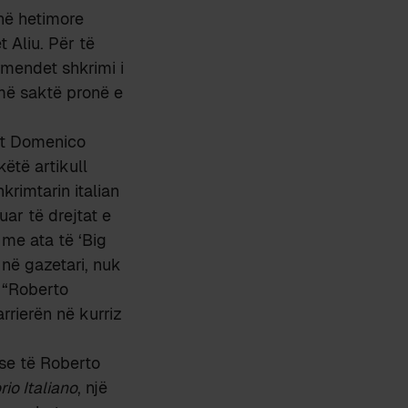
inë hetimore
t Aliu. Për të
rmendet shkrimi i
 më saktë pronë e
rit Domenico
këtë artikull
hkrimtarin italian
uar të drejtat e
 me ata të ‘Big
 në gazetari, nuk
 “Roberto
rrierën në kurriz
ese të Roberto
io Italiano
, një