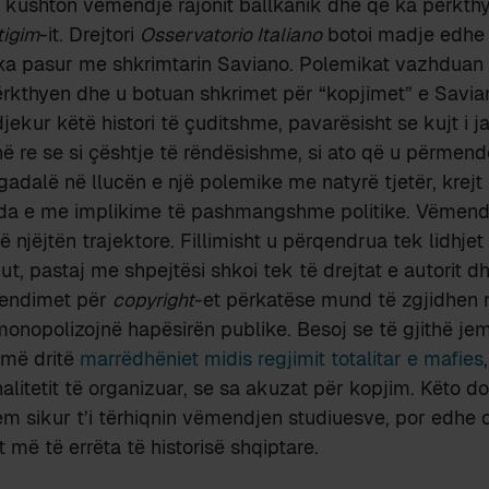
i kushton vëmendje rajonit ballkanik dhe që ka përkth
tigim
-it. Drejtori
Osservatorio Italiano
botoi madje edh
a pasur me shkrimtarin Saviano. Polemikat vazhduan
ërkthyen dhe u botuan shkrimet për “kopjimet” e Savia
ekur këtë histori të çuditshme, pavarësisht se kujt i ja
në re se si çështje të rëndësishme, si ato që u përmend
gadalë në llucën e një polemike me natyrë tjetër, krejt 
nda e me implikime të pashmangshme politike. Vëmend
ë njëjtën trajektore. Fillimisht u përqendrua tek lidhje
kut, pastaj me shpejtësi shkoi tek të drejtat e autorit 
tendimet për
copyright
-et përkatëse mund të zgjidhen 
onopolizojnë hapësirën publike. Besoj se të gjithë je
umë dritë
marrëdhëniet midis regjimit totalitar e mafies
nalitetit të organizuar, se sa akuzat për kopjim. Këto do
m sikur t’i tërhiqnin vëmendjen studiuesve, por edhe op
 më të errëta të historisë shqiptare.