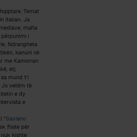
shqiptare. Temat
n italian. Ja
 mediave, mafia
, përpunimi i
fie, Ndrangheta
itikën, kanuni në
tar me Kamorran
ë, etj.
 sa mund t’i
. Jo vetëm të
itetin e dy
ntervista e
l “
Saviano
ek fliste për
 nuk kishte