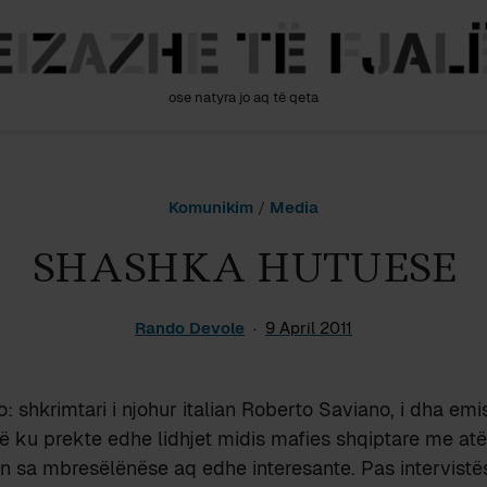
ose natyra jo aq të qeta
Komunikim
/
Media
SHASHKA HUTUESE
Rando Devole
9 April 2011
o: shkrimtari i njohur italian Roberto Saviano, i dha emi
të ku prekte edhe lidhjet midis mafies shqiptare me atë 
hin sa mbresëlënëse aq edhe interesante. Pas intervistë