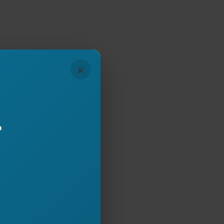
AKTIT DHE
×
17
r
Subscribe