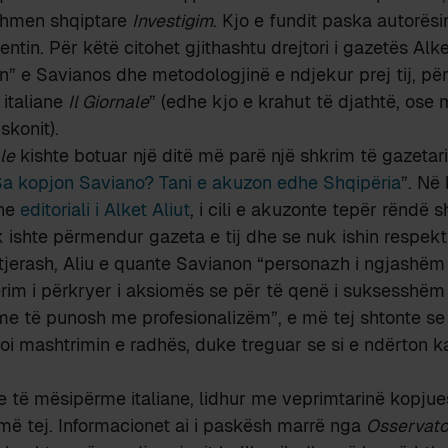
vshmen shqiptare
Investigim
. Kjo e fundit paska autorës
tin. Për këtë citohet gjithashtu drejtori i gazetës Alke
n” e Savianos dhe metodologjinë e ndjekur prej tij, pë
 italiane
Il Giornale
” (edhe kjo e krahut të djathtë, ose
skonit).
ale
kishte botuar një ditë më parë një shkrim të gazeta
a kopjon Saviano? Tani e akuzon edhe Shqipëria
”. Në 
dhe
editoriali i Alket Aliut
, i cili e akuzonte tepër rëndë s
k ishte përmendur gazeta e tij dhe se nuk ishin respekt
ë tjerash, Aliu e quante Savianon “personazh i ngjashëm
ërim i përkryer i aksiomës se për të qenë i suksesshëm
me të punosh me profesionalizëm”, e më tej shtonte se
 mashtrimin e radhës, duke treguar se si e ndërton ka
e të mësipërme italiane, lidhur me veprimtarinë kopju
më tej. Informacionet ai i paskësh marrë nga
Osservator