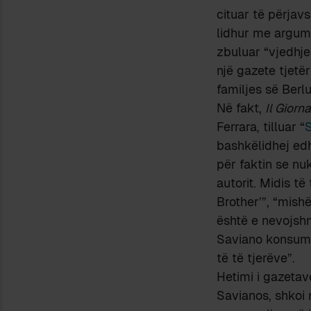
cituar të përja
lidhur me argumen
zbuluar “vjedhje
një gazete tjetër
familjes së Berlu
Në fakt,
Il Giorn
Ferrara, tilluar “
S
bashkëlidhej e
për faktin se nu
autorit. Midis t
Brother’”, “mish
është e nevojsh
Saviano konsumoi
të të tjerëve”.
Hetimi i gazetav
Savianos, shkoi 