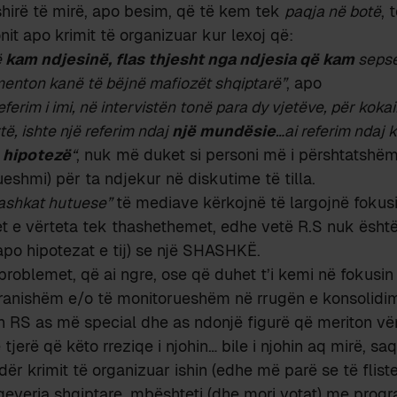
hirë të mirë, apo besim, që të kem tek
paqja në botë
, 
nit apo krimit të organizuar kur lexoj që:
ë
kam ndjesinë, flas thjesht nga ndjesia që kam
sepse
enton kanë të bëjnë mafiozët shqiptarë”
, apo
referim i imi, në intervistën tonë para dy vjetëve, për koka
të, ishte një referim ndaj
një mundësie
…ai referim ndaj 
ë hipotezë
“
, nuk më duket si personi më i përshtatshë
eshmi) për ta ndjekur në diskutime të tilla.
ashkat hutuese”
të mediave kërkojnë të largojnë fokus
t e vërteta tek thashethemet, edhe vetë R.S nuk është
apo hipotezat e tij) se një SHASHKË.
problemet, që ai ngre, ose që duhet t’i kemi në fokusin e
pranishëm e/o të monitorueshëm në rrugën e konsolidim
n RS as më special dhe as ndonjë figurë që meriton v
tjerë që këto rreziqe i njohin… bile i njohin aq mirë, sa
dër krimit të organizuar ishin (edhe më parë se të flis
qeveria shqiptare, mbështeti (dhe mori votat) me prog