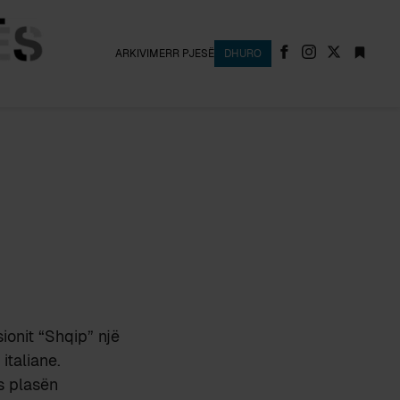
ARKIVI
MERR PJESË
DHURO
sionit “Shqip” një
italiane.
s plasën