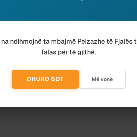
eu ky shkrim, lutemi konsideroni të dhuroni diçka nëpër
shenjë mirëkuptimi dhe mbështetjeje për përpjekjet t
u na ndihmojnë ta mbajmë Peizazhe të Fjalës 
falas për të gjithë.
DHURO SOT
Më vonë
ndo Devole