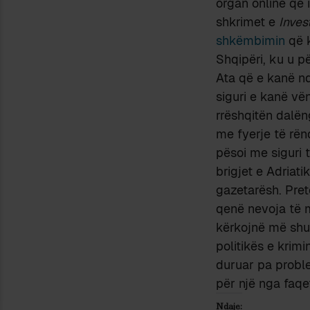
organ online që 
shkrimet e
Inves
shkëmbimin
që k
Shqipëri, ku u p
Ata që e kanë ndj
siguri e kanë vë
rrëshqitën dalën
me fyerje të rë
pësoi me siguri t
brigjet e Adriati
gazetarësh. Pre
qenë nevoja të m
kërkojnë më sh
politikës e krimi
duruar pa proble
për një nga faqet
Ndaje: