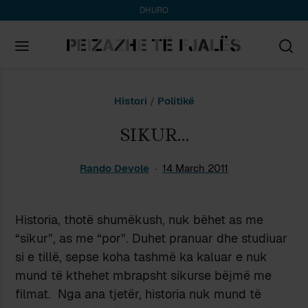
DHURO
Search
Histori
/
Politikë
for:
SIKUR…
Rando Devole
14 March 2011
Historia, thotё shumёkush, nuk bёhet as me
“sikur”, as me “por”. Duhet pranuar dhe studiuar
si e tillё, sepse koha tashmё ka kaluar e nuk
mund tё kthehet mbrapsht sikurse bёjmё me
filmat. Nga ana tjetёr, historia nuk mund tё