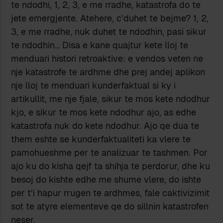
te ndodhi, 1, 2, 3, e me rradhe, katastrofa do te
jete emergjente. Atehere, c’duhet te bejme? 1, 2,
3, e me rradhe, nuk duhet te ndodhin, pasi sikur
te ndodhin… Disa e kane quajtur kete lloj te
menduari histori retroaktive: e vendos veten ne
nje katastrofe te ardhme dhe prej andej aplikon
nje lloj te menduari kunderfaktual si ky i
artikullit, me nje fjale, sikur te mos kete ndodhur
kjo, e sikur te mos kete ndodhur ajo, as edhe
katastrofa nuk do kete ndodhur. Ajo qe dua te
them eshte se kunderfaktualiteti ka vlere te
pamohueshme per te analizuar te tashmen. Por
ajo ku do kisha qejf ta shihja te perdorur, dhe ku
besoj do kishte edhe me shume vlere, do ishte
per t’i hapur rrugen te ardhmes, fale caktivizimit
sot te atyre elementeve qe do sillnin katastrofen
neser.