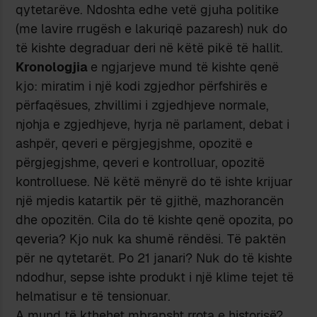
qytetarёve. Ndoshta edhe vetё gjuha politike
(me lavire rrugёsh e lakuriqё pazaresh) nuk do
tё kishte degraduar deri nё kёtё pikё tё hallit.
Kronologjia
e ngjarjeve mund tё kishte qenё
kjo: miratim i njё kodi zgjedhor pёrfshirёs e
pёrfaqёsues, zhvillimi i zgjedhjeve normale,
njohja e zgjedhjeve, hyrja nё parlament, debat i
ashpёr, qeveri e pёrgjegjshme, opozitё e
pёrgjegjshme, qeveri e kontrolluar, opozitё
kontrolluese. Nё kёtё mёnyrё do tё ishte krijuar
njё mjedis katartik pёr tё gjithё, mazhorancёn
dhe opozitёn. Cila do tё kishte qenё opozita, po
qeveria? Kjo nuk ka shumё rёndёsi. Tё paktёn
pёr ne qytetarёt. Po 21 janari? Nuk do tё kishte
ndodhur, sepse ishte produkt i njё klime tejet tё
helmatisur e tё tensionuar.
A mund tё kthehet mbrapsht rrota e historisё?