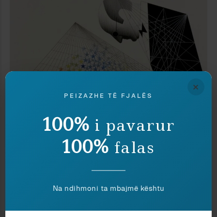
×
PEIZAZHE TË FJALËS
100%
i pavarur
Politikë
Klejda Rrapaj
100%
falas
GJUHA E SPEKTAKLIT TEK EDI RAMA
PA KOMENTE
Na ndihmoni ta mbajmë kështu
lulian kodra