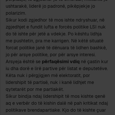
ushtarakё, liderё jo padronё, pikёpjekje jo
polarizim.
Sikur kodi zgjedhor tё mos ishte ndryshuar, nё
zgjedhjet e fundit lufta e forcёs politike LSI nuk
do tё ishte pёr jetё a vdekje. Po kёshtu lidhja
me pushtetin, pra me karrigen. Nё kёtё situatё
forcat politike janё tё dёnuara tё lidhen bashkё,
jo pёr arsye politike, por pёr arsye interesi.
Arsyeja ёshtё se
pёrfaqёsimi vdiq
nё çastin kur
iu dha dorё e lirё partive pёr listat e deputetёve.
Kёta nuk i pёrgjigjen mё elektoratit, por
lidershipit tё partisё, nuk i kanё lidhjet me
qytetarёt por me partiakёt.
Sikur bindja ndaj lidershipit tё mos kishte qenё
aq e verbёr do tё kishin dalё nё pah kritikat ndaj
politikave brendapartiake. Kjo do tё kishte çuar