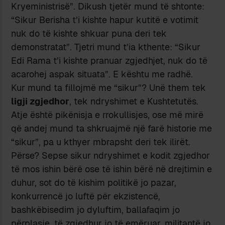
Kryeministrisё”. Dikush tjetёr mund tё shtonte:
“Sikur Berisha t’i kishte hapur kutitё e votimit
nuk do tё kishte shkuar puna deri tek
demonstratat”. Tjetri mund t’ia kthente: “Sikur
Edi Rama t’i kishte pranuar zgjedhjet, nuk do tё
acarohej aspak situata”. E kёshtu me radhё.
Kur mund ta fillojmё me “sikur”? Unё them tek
ligji zgjedhor
, tek ndryshimet e Kushtetutёs.
Atje ёshtё pikёnisja e rrokullisjes, ose mё mirё
qё andej mund ta shkruajmё njё farё historie me
“sikur”, pa u kthyer mbrapsht deri tek ilirёt.
Pёrse? Sepse sikur ndryshimet e kodit zgjedhor
tё mos ishin bёrё ose tё ishin bёrё nё drejtimin e
duhur, sot do tё kishim politikё jo pazar,
konkurrencё jo luftё pёr ekzistencё,
bashkёbisedim jo dyluftim, ballafaqim jo
pёrplasje, tё zgjedhur jo tё emёruar, militantё jo