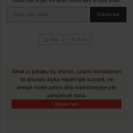
Subscribe to get the latest posts sent to your email.
Type your email…
Subscribe
Ndaj
Ruaj
Nëse ju pëlqeu ky shkrim, lutemi konsideroni
të dhuroni diçka nëpërmjet butonit, në
shenjë mirëkuptimi dhe mbështetjeje për
përpjekjet tona.