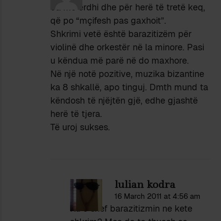
Ja më erdhi dhe për herë të tretë keq,
që po “mçifesh pas gaxhoit”.
Shkrimi vetë është barazitizëm për
violinë dhe orkestër në la minore. Pasi
u këndua më parë në do maxhore.
Në një notë pozitive, muzika bizantine
ka 8 shkallë, apo tinguj. Dmth mund ta
këndosh të njëjtën gjë, edhe gjashtë
herë të tjera.
Të uroj sukses.
lulian kodra
16 March 2011 at 4:56 am
Ku e shef barazitizmin ne kete