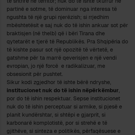
tё shtrirё nё territor; nuk do tё ishte tkurrur nё
partinё e sotme, tё dominuar nga interesa tё
ngushta tё njё grupi njerёzish; si rrjedhim
mbёshtetёsit e saj nuk do tё ishin ankuar sot pёr
braktisjen (nё thelb) qё i bёri Tirana dhe
qytetarёt e tjerё tё Republikёs. Pra Shqipёria do
tё kishte pasur sot njё opozitё tё vёrtetё, e
gatshme pёr ta marrё qeverisjen e njё vendi
evropian, jo njё forcё e radikalizuar, me
obsesionit pёr pushtet.
Sikur kodi zgjedhor tё ishte bёrё ndryshe,
institucionet nuk do tё ishin nёpёrkёmbur
,
por do tё ishin respektuar. Sepse institucionet
nuk do tё ishin perceptuar si armike, si pjesё e
planit kundёrshtar, si shtёpi e gjarprit, si
karbonarё komplotistё, por si strehё e tё
gjithёve, si sinteza e politikёs, pёrfaqёsuese e