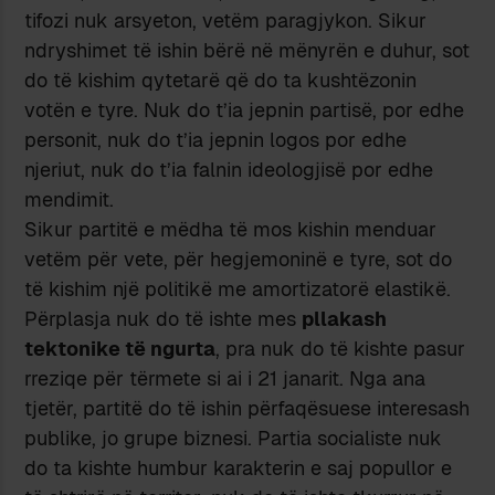
tifozi nuk arsyeton, vetёm paragjykon. Sikur
ndryshimet tё ishin bёrё nё mёnyrёn e duhur, sot
do tё kishim qytetarё qё do ta kushtёzonin
votёn e tyre. Nuk do t’ia jepnin partisё, por edhe
personit, nuk do t’ia jepnin logos por edhe
njeriut, nuk do t’ia falnin ideologjisё por edhe
mendimit.
Sikur partitё e mёdha tё mos kishin menduar
vetёm pёr vete, pёr hegjemoninё e tyre, sot do
tё kishim njё politikё me amortizatorё elastikё.
Pёrplasja nuk do tё ishte mes
pllakash
tektonike tё ngurta
, pra nuk do tё kishte pasur
rreziqe pёr tёrmete si ai i 21 janarit. Nga ana
tjetёr, partitё do tё ishin pёrfaqёsuese interesash
publike, jo grupe biznesi. Partia socialiste nuk
do ta kishte humbur karakterin e saj popullor e