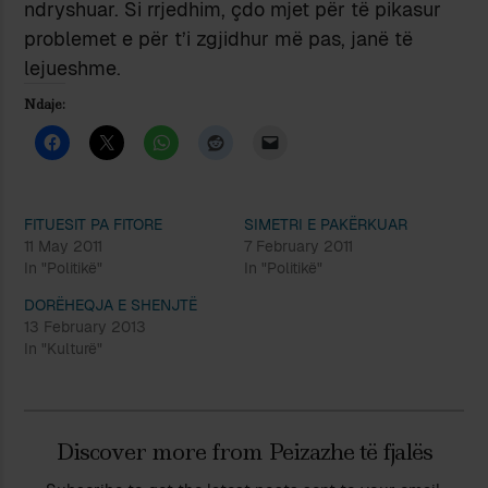
ndryshuar. Si rrjedhim, çdo mjet pёr tё pikasur
problemet e pёr t’i zgjidhur mё pas, janё tё
lejueshme.
Ndaje:
FITUESIT PA FITORE
SIMETRI E PAKЁRKUAR
11 May 2011
7 February 2011
In "Politikë"
In "Politikë"
DORЁHEQJA E SHENJTЁ
13 February 2013
In "Kulturë"
Discover more from Peizazhe të fjalës