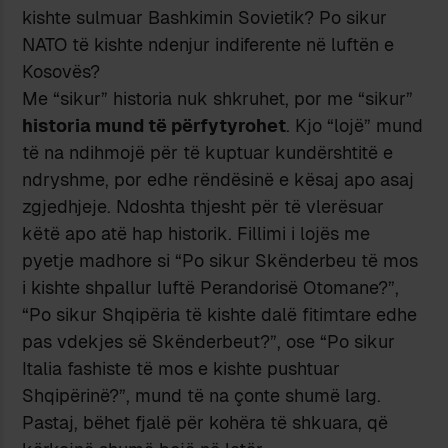
kishte sulmuar Bashkimin Sovietik? Po sikur
NATO tё kishte ndenjur indiferente nё luftёn e
Kosovёs?
Me “sikur” historia nuk shkruhet, por me “sikur”
historia mund tё pёrfytyrohet
. Kjo “lojё” mund
tё na ndihmojё pёr tё kuptuar kundёrshtitё e
ndryshme, por edhe rёndёsinё e kёsaj apo asaj
zgjedhjeje. Ndoshta thjesht pёr tё vlerёsuar
kёtё apo atё hap historik. Fillimi i lojёs me
pyetje madhore si “Po sikur Skёnderbeu tё mos
i kishte shpallur luftё Perandorisё Otomane?”,
“Po sikur Shqipёria tё kishte dalё fitimtare edhe
pas vdekjes sё Skёnderbeut?”, ose “Po sikur
Italia fashiste tё mos e kishte pushtuar
Shqipёrinё?”, mund tё na çonte shumё larg.
Pastaj, bёhet fjalё pёr kohёra tё shkuara, qё