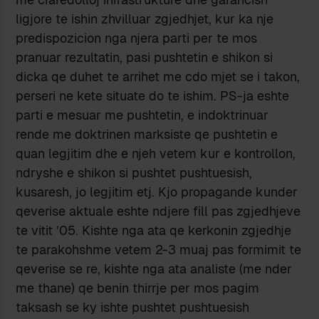
ligjore te ishin zhvilluar zgjedhjet, kur ka nje
predispozicion nga njera parti per te mos
pranuar rezultatin, pasi pushtetin e shikon si
dicka qe duhet te arrihet me cdo mjet se i takon,
perseri ne kete situate do te ishim. PS-ja eshte
parti e mesuar me pushtetin, e indoktrinuar
rende me doktrinen marksiste qe pushtetin e
quan legjitim dhe e njeh vetem kur e kontrollon,
ndryshe e shikon si pushtet pushtuesish,
kusaresh, jo legjitim etj. Kjo propagande kunder
qeverise aktuale eshte ndjere fill pas zgjedhjeve
te vitit ’05. Kishte nga ata qe kerkonin zgjedhje
te parakohshme vetem 2-3 muaj pas formimit te
qeverise se re, kishte nga ata analiste (me nder
me thane) qe benin thirrje per mos pagim
taksash se ky ishte pushtet pushtuesish