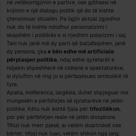
nё vetёkorrigjimin e partive, ose gjithsesi nё
krijimin e njё dialogu politik qё do tё kishte
çtensionuar situatёn. Pa ligjin aktual zgjedhor
nuk do tё kishte ndodhur personalizimi i
skajshёm i politikёs e si rrjedhim polarizimi i saj.
Tani nuk janё mё dy parti qё ballafaqohen, janё
dy persona, çka
e bёn edhe mё artificiale
pёrplasjen politike
, ndaj edhe qytetarёt e
ndjekin shpeshherё nё cilёsinё e spektatorёve,
si dyluftim nё ring jo si pёrfaqёsues simbolikё tё
tyre.
Apatia, indiferenca, largёsia, duhet shpjeguar me
mungesёn e pёrfshirjes sё qytetarёve nё jetёn
politike. Kёtu nuk ёshtё fjala pёr
tifozllёkun
,
por pёr pёrfshirjen reale nё jetёn shoqёrore.
Tifozi nuk merr pjesё, ai vetёm duartroket ose
bёrtet; tifozi nuk luan, vetёm shikon nga larg;