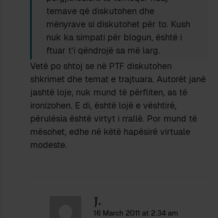
temave që diskutohen dhe
mënyrave si diskutohet për to. Kush
nuk ka simpati për blogun, është i
ftuar t’i qëndrojë sa më larg.
Vetë po shtoj se në PTF diskutohen
shkrimet dhe temat e trajtuara. Autorët janë
jashtë loje, nuk mund të përfliten, as të
ironizohen. E di, është lojë e vështirë,
përulësia është virtyt i rrallë. Por mund të
mësohet, edhe në këtë hapësirë virtuale
modeste.
J.
16 March 2011 at 2:34 am