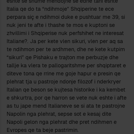
eshte se shume mendojne se edhe tani eshte
Italia qe do ta “ndihmoje” Shqiperine te ece
perpara siç e ndihmoi duke e pushtuar me 39, si
nuk jeni te afte i thashe te mos e kuptoni se
zhvillimi i Shqiperise nuk perfshihet ne interesat
Italiane?. Ja per kete vlen sikuri, vlen per aq sa
te ndihmon per te ardhmen, dhe ne kete kutpim
“sikuri” qe Pishaku e trajton me perbuzje dhe
tallje ka vlera te pallogaritshme per shqiptaret e
diteve tona qe rrine me goje hapur e presin qe
plehrat tja u pastroje ndonje filozof i nderkryer
Italian qe beson se kujtesa historike i ka kembet
e shkurtra, por qe harron se vete nuk eshte i afte
as tu jape mend Italianeve se si ata te pastrojne
Napolin nga plehrat, sepse sot e kesaj dite
Napoli gelon nga plehrat dhe pret ndihmen e
Evropes qe ta beje pastrimin.