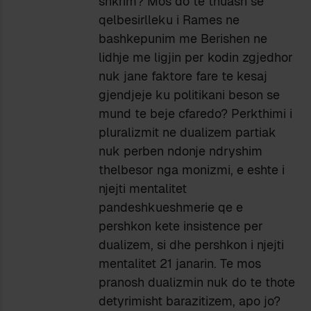
shkrim? Mos do te thuash se
qelbesirlleku i Rames ne
bashkepunim me Berishen ne
lidhje me ligjin per kodin zgjedhor
nuk jane faktore fare te kesaj
gjendjeje ku politikani beson se
mund te beje cfaredo? Perkthimi i
pluralizmit ne dualizem partiak
nuk perben ndonje ndryshim
thelbesor nga monizmi, e eshte i
njejti mentalitet
pandeshkueshmerie qe e
pershkon kete insistence per
dualizem, si dhe pershkon i njejti
mentalitet 21 janarin. Te mos
pranosh dualizmin nuk do te thote
detyrimisht barazitizem, apo jo?