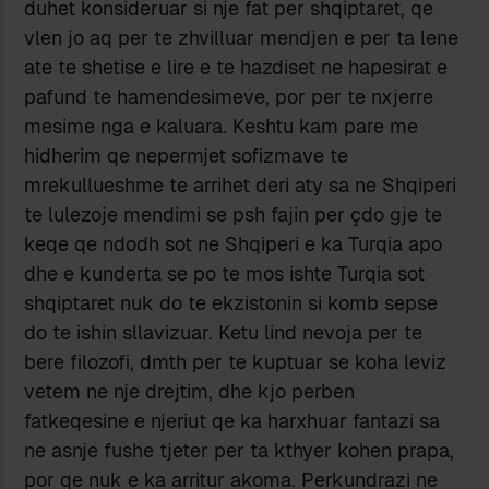
duhet konsideruar si nje fat per shqiptaret, qe
vlen jo aq per te zhvilluar mendjen e per ta lene
ate te shetise e lire e te hazdiset ne hapesirat e
pafund te hamendesimeve, por per te nxjerre
mesime nga e kaluara. Keshtu kam pare me
hidherim qe nepermjet sofizmave te
mrekullueshme te arrihet deri aty sa ne Shqiperi
te lulezoje mendimi se psh fajin per çdo gje te
keqe qe ndodh sot ne Shqiperi e ka Turqia apo
dhe e kunderta se po te mos ishte Turqia sot
shqiptaret nuk do te ekzistonin si komb sepse
do te ishin sllavizuar. Ketu lind nevoja per te
bere filozofi, dmth per te kuptuar se koha leviz
vetem ne nje drejtim, dhe kjo perben
fatkeqesine e njeriut qe ka harxhuar fantazi sa
ne asnje fushe tjeter per ta kthyer kohen prapa,
por qe nuk e ka arritur akoma. Perkundrazi ne