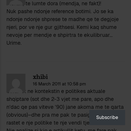
Pishak, te lumte dora (mendja, ne fakt)!
Nuk pashe ndonje reference botimi. Jo se ka
ndonje ndonje shprese te madhe qe te degjoje
njeri, por ve nje gur gjithsesi. Kemi kaq shume
nevoje per mendje e shpirtra te ekuilibruar…
Urime.
xhibi
16 March 2011 at 10:58 pm
Sikur-et ne kontekstin e politikes aktuale
shqiptare (sot dhe 2-3 vjet me pare, apo dhe
n’dac qe pas viteve ’90) jane akoma me te qarta
(obvious)–dhe pra me pak te pasigurta–se ne
Subscribe
rastet e nje politike te nje vendi tjeter.
Nje analize si kjo e artikullit ketu, me fare pak