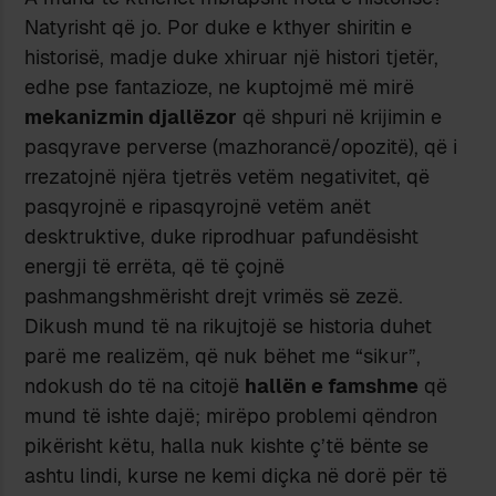
Natyrisht qё jo. Por duke e kthyer shiritin e
historisё, madje duke xhiruar njё histori tjetёr,
edhe pse fantazioze, ne kuptojmё mё mirё
mekanizmin djallёzor
qё shpuri nё krijimin e
pasqyrave perverse (mazhorancё/opozitё), qё i
rrezatojnё njёra tjetrёs vetёm negativitet, qё
pasqyrojnё e ripasqyrojnё vetёm anёt
desktruktive, duke riprodhuar pafundёsisht
energji tё errёta, qё tё çojnё
pashmangshmёrisht drejt vrimёs sё zezё.
Dikush mund tё na rikujtojё se historia duhet
parё me realizёm, qё nuk bёhet me “sikur”,
ndokush do tё na citojё
hallёn e famshme
qё
mund tё ishte dajё; mirёpo problemi qёndron
pikёrisht kёtu, halla nuk kishte ç’tё bёnte se
ashtu lindi, kurse ne kemi diçka nё dorё pёr tё