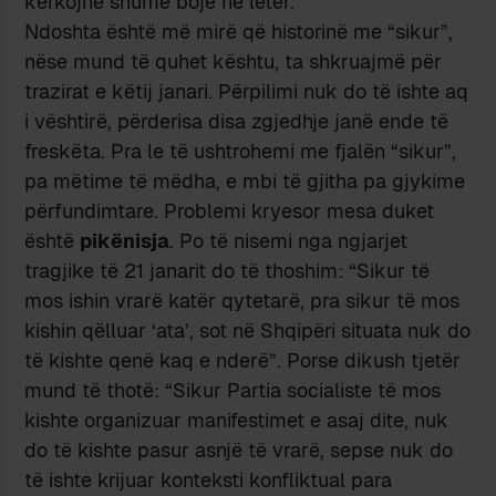
kёrkojnё shumё bojё nё letёr.
Ndoshta ёshtё mё mirё qё historinё me “sikur”,
nёse mund tё quhet kёshtu, ta shkruajmё pёr
trazirat e kёtij janari. Pёrpilimi nuk do tё ishte aq
i vёshtirё, pёrderisa disa zgjedhje janё ende tё
freskёta. Pra le tё ushtrohemi me fjalёn “sikur”,
pa mёtime tё mёdha, e mbi tё gjitha pa gjykime
pёrfundimtare. Problemi kryesor mesa duket
ёshtё
pikёnisja
. Po tё nisemi nga ngjarjet
tragjike tё 21 janarit do tё thoshim: “Sikur tё
mos ishin vrarё katёr qytetarё, pra sikur tё mos
kishin qёlluar ‘ata’, sot nё Shqipёri situata nuk do
tё kishte qenё kaq e nderё”. Porse dikush tjetёr
mund tё thotё: “Sikur Partia socialiste tё mos
kishte organizuar manifestimet e asaj dite, nuk
do tё kishte pasur asnjё tё vrarё, sepse nuk do
tё ishte krijuar konteksti konfliktual para