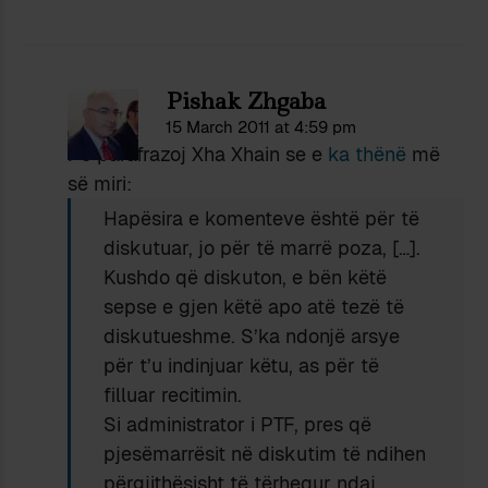
Pishak Zhgaba
15 March 2011 at 4:59 pm
Po parafrazoj Xha Xhain se e
ka thënë
më
së miri:
Hapësira e komenteve është për të
diskutuar, jo për të marrë poza, […].
Kushdo që diskuton, e bën këtë
sepse e gjen këtë apo atë tezë të
diskutueshme. S’ka ndonjë arsye
për t’u indinjuar këtu, as për të
filluar recitimin.
Si administrator i PTF, pres që
pjesëmarrësit në diskutim të ndihen
përgjithësisht të tërhequr ndaj