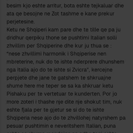
besim kjo eshte arritur, bota eshte tejkaluar dhe
ata qe besojne ne Zot tashme e kane prekur
perjetesine.
Ketu ne Shqiperi kam pare dhe te tille qe pa ju
dridhur qerpiku thone se pushtimi Italian solli
zhvillim per Shqiperine dhe kur ju thua se :
“nese zhvillimi harmonik i Shqiperise nen
mbreterine, nuk do te ishte nderprere dhunshem
nga Italia ajo do te ishte si Zvicra”, kercejne
perpjete dhe jane te gatshem te shkruajne
shume here me teper se sa ka shkruar ketu
Pishaku per te vertetuar te kunderten. Por jo
more zoteri i thashe nje dite nje shokut tim, nuk
eshte fjala per te gjetur se si do te ishte
Shqiperia nese ajo do te zhvillohej natyrshem pa
pesuar pushtimin e neveritshem Italian, puna