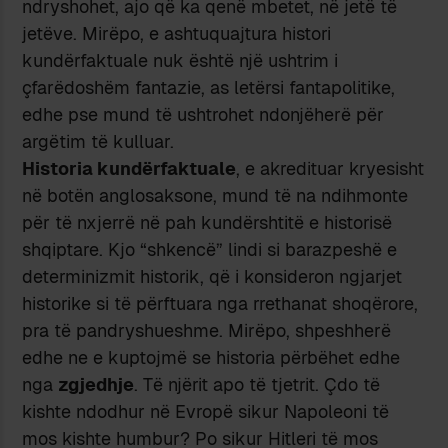
ndryshohet, ajo qё ka qenё mbetet, nё jetё tё
jetёve. Mirёpo, e ashtuquajtura histori
kundёrfaktuale nuk ёshtё njё ushtrim i
çfarёdoshёm fantazie, as letёrsi fantapolitike,
edhe pse mund tё ushtrohet ndonjёherё pёr
argёtim tё kulluar.
Historia kundёrfaktuale
, e akredituar kryesisht
nё botёn anglosaksone, mund tё na ndihmonte
pёr tё nxjerrё nё pah kundёrshtitё e historisё
shqiptare. Kjo “shkencё” lindi si barazpeshё e
determinizmit historik, qё i konsideron ngjarjet
historike si tё pёrftuara nga rrethanat shoqёrore,
pra tё pandryshueshme. Mirёpo, shpeshherё
edhe ne e kuptojmё se historia pёrbёhet edhe
nga
zgjedhje
. Tё njёrit apo tё tjetrit. Çdo tё
kishte ndodhur nё Evropё sikur Napoleoni tё
mos kishte humbur? Po sikur Hitleri tё mos