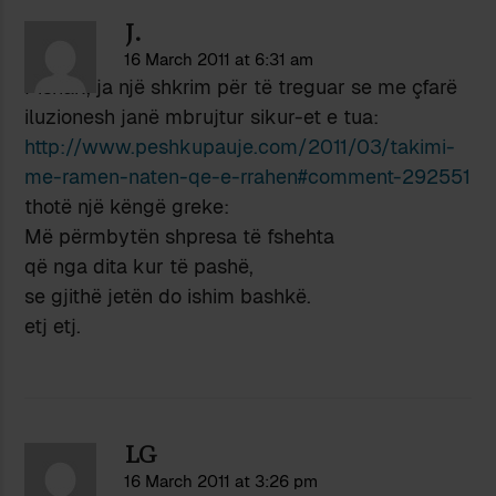
J.
16 March 2011 at 6:31 am
Pishak, ja një shkrim për të treguar se me çfarë
iluzionesh janë mbrujtur sikur-et e tua:
http://www.peshkupauje.com/2011/03/takimi-
me-ramen-naten-qe-e-rrahen#comment-292551
thotë një këngë greke:
Më përmbytën shpresa të fshehta
që nga dita kur të pashë,
se gjithë jetën do ishim bashkë.
etj etj.
LG
16 March 2011 at 3:26 pm