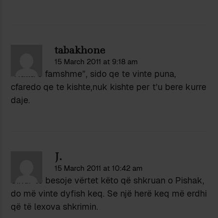
tabakhone
15 March 2011 at 9:18 am
“Halla e famshme”, sido qe te vinte puna,
cfaredo qe te kishte,nuk kishte per t’u bere kurre
daje.
J.
15 March 2011 at 10:42 am
Sikur të besoje vërtet këto që shkruan o Pishak,
do më vinte dyfish keq. Se një herë keq më erdhi
që të lexova shkrimin.