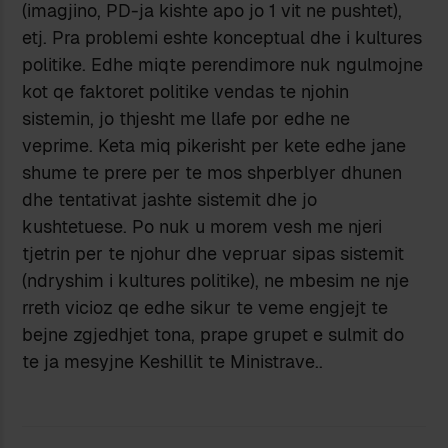
(imagjino, PD-ja kishte apo jo 1 vit ne pushtet),
etj. Pra problemi eshte konceptual dhe i kultures
politike. Edhe miqte perendimore nuk ngulmojne
kot qe faktoret politike vendas te njohin
sistemin, jo thjesht me llafe por edhe ne
veprime. Keta miq pikerisht per kete edhe jane
shume te prere per te mos shperblyer dhunen
dhe tentativat jashte sistemit dhe jo
kushtetuese. Po nuk u morem vesh me njeri
tjetrin per te njohur dhe vepruar sipas sistemit
(ndryshim i kultures politike), ne mbesim ne nje
rreth vicioz qe edhe sikur te veme engjejt te
bejne zgjedhjet tona, prape grupet e sulmit do
te ja mesyjne Keshillit te Ministrave..