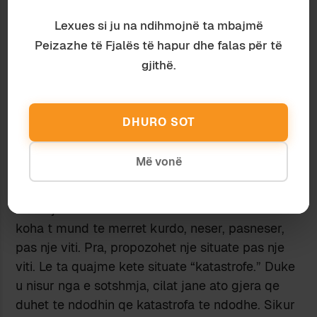
15 March 2011 at 12:14 am
Me pelqen paragrafi i fundit, por do me pelqente
Lexues si ju na ndihmojnë ta mbajmë
edhe me shume sikur te mendohej edhe me
Peizazhe të Fjalës të hapur dhe falas për të
gjate edhe me thelle. Kunderfaktualiteti i
gjithë.
perderur ketu ben nje analize te se sotshmes
permes zgjedhjeve te se djeshmes. Mirepo po ta
shohesh me kujdes kjo eshte natyra e
DHURO SOT
kunderfaktualitetit ne pergjithesi: ben analizen e
kohes t duke u bazuar ne zgjedhjet e marra ne
Më vonë
nje kohe t-1, t-2, etj, kohe qe jane perpara kohes
t. Kjo kohe t nuk ka pse te jete gjithmone kjo e
tashmja. E bukura e kunderfaktualitetit eshte se
koha t mund te merret kurdo, neser, pasneser,
pas nje viti. Pra, propozohet nje situate pas nje
viti. Le ta quajme kete situate “katastrofe.” Duke
u nisur nga e sotshmja, cilat jane ato gjera qe
duhet te ndodhin qe katastrofa te ndodhe. Sikur