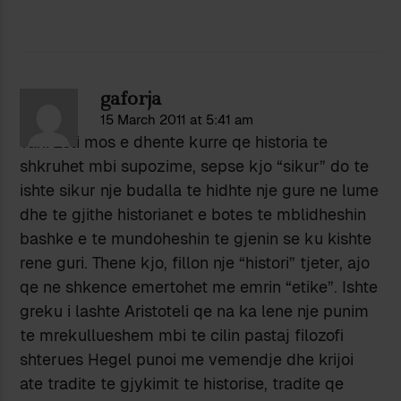
gaforja
15 March 2011 at 5:41 am
Tani Zoti mos e dhente kurre qe historia te
shkruhet mbi supozime, sepse kjo “sikur” do te
ishte sikur nje budalla te hidhte nje gure ne lume
dhe te gjithe historianet e botes te mblidheshin
bashke e te mundoheshin te gjenin se ku kishte
rene guri. Thene kjo, fillon nje “histori” tjeter, ajo
qe ne shkence emertohet me emrin “etike”. Ishte
greku i lashte Aristoteli qe na ka lene nje punim
te mrekullueshem mbi te cilin pastaj filozofi
shterues Hegel punoi me vemendje dhe krijoi
ate tradite te gjykimit te historise, tradite qe