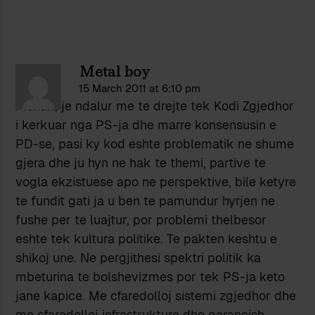
Metal boy
15 March 2011 at 6:10 pm
Pishak, je ndalur me te drejte tek Kodi Zgjedhor
i kerkuar nga PS-ja dhe marre konsensusin e
PD-se, pasi ky kod eshte problematik ne shume
gjera dhe ju hyn ne hak te themi, partive te
vogla ekzistuese apo ne perspektive, bile ketyre
te fundit gati ja u ben te pamundur hyrjen ne
fushe per te luajtur, por problemi thelbesor
eshte tek kultura politike. Te pakten keshtu e
shikoj une. Ne pergjithesi spektri politik ka
mbeturina te bolshevizmes por tek PS-ja keto
jane kapice. Me cfaredolloj sistemi zgjedhor dhe
me cfaredolloj infrastrukture dhe garancish