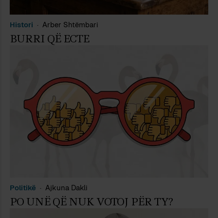
Histori
Arber Shtëmbari
BURRI QË ECTE
Politikë
Ajkuna Dakli
PO UNË QË NUK VOTOJ PËR TY?