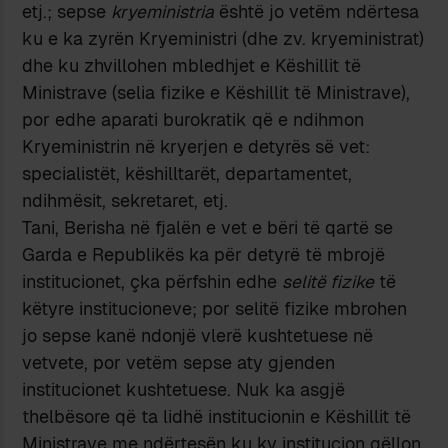
etj.; sepse
kryeministria
është jo vetëm ndërtesa
ku e ka zyrën Kryeministri (dhe zv. kryeministrat)
dhe ku zhvillohen mbledhjet e Këshillit të
Ministrave (selia fizike e Këshillit të Ministrave),
por edhe aparati burokratik që e ndihmon
Kryeministrin në kryerjen e detyrës së vet:
specialistët, këshilltarët, departamentet,
ndihmësit, sekretaret, etj.
Tani, Berisha në fjalën e vet e bëri të qartë se
Garda e Republikës ka për detyrë të mbrojë
institucionet, çka përfshin edhe
selitë fizike
të
këtyre institucioneve; por selitë fizike mbrohen
jo sepse kanë ndonjë vlerë kushtetuese në
vetvete, por vetëm sepse aty gjenden
institucionet kushtetuese. Nuk ka asgjë
thelbësore që ta lidhë institucionin e Këshillit të
Ministrave me ndërtesën ku ky institucion qëllon