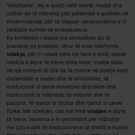
“kështjella”, siç e quajti vetë selinë, madje dha
urdhër që të mbrohej çdo pëllëmbë e godinës së
Kryeministrisë, për të treguar vendosmërinë e tij
përballë turmës së protestuesve.
Ky kombinim i reales me simboliken do të
pranohej pa problem, sikur të mos ndërhynte
vdekja
, për t’i ndarë këto një herë e mirë; sepse
vdekja e atyre të treve ishte reale, madje reale
në një mënyrë të tillë sa ta merrte në pyetje krejt
dialektikën e reales dhe të simbolikes, të
institucionit si qenie kolektive abstrakte dhe
institucionit si ndërtesë, të misionit dhe të
pasionit, të njeriut si titullar dhe njeriut si qenie
fizike. Me vdekjen, ose më mirë
vrasjen
e atyre
të treve, teorema e Kryeministrit për mbrojtje
me çdo kusht të institucioneve të shtetit e humbi