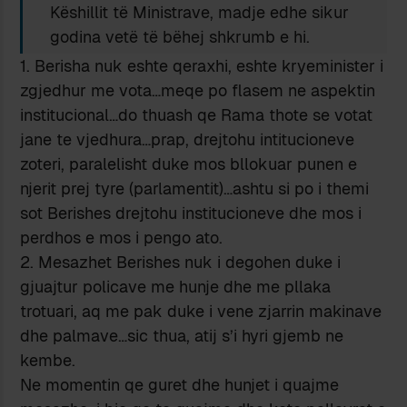
Këshillit të Ministrave, madje edhe sikur
godina vetë të bëhej shkrumb e hi.
1. Berisha nuk eshte qeraxhi, eshte kryeminister i
zgjedhur me vota…meqe po flasem ne aspektin
institucional…do thuash qe Rama thote se votat
jane te vjedhura…prap, drejtohu intitucioneve
zoteri, paralelisht duke mos bllokuar punen e
njerit prej tyre (parlamentit)…ashtu si po i themi
sot Berishes drejtohu institucioneve dhe mos i
perdhos e mos i pengo ato.
2. Mesazhet Berishes nuk i degohen duke i
gjuajtur policave me hunje dhe me pllaka
trotuari, aq me pak duke i vene zjarrin makinave
dhe palmave…sic thua, atij s’i hyri gjemb ne
kembe.
Ne momentin qe guret dhe hunjet i quajme