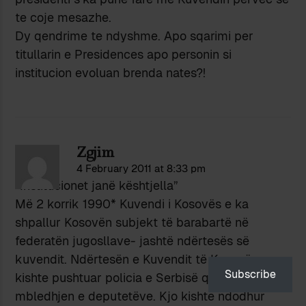
te coje mesazhe.
Dy qendrime te ndyshme. Apo sqarimi per
titullarin e Presidences apo personin si
institucion evoluan brenda nates?!
Zgjim
4 February 2011 at 8:33 pm
“Institucionet janë kështjella”
Më 2 korrik 1990* Kuvendi i Kosovës e ka
shpallur Kosovën subjekt të barabartë në
federatën jugosllave- jashtë ndërtesës së
kuvendit. Ndërtesën e Kuvendit të Kosovës e
Subscribe
kishte pushtuar policia e Serbisë që të pengonte
mbledhjen e deputetëve. Kjo kishte ndodhur