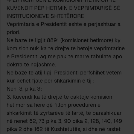
KUVENDIT PËR HETIMIN E VEPRIMTARISË SË
INSTITUCIONEVE SHTETËRORE
Veprimtaria e Presidentit eshte e perjashtuar a
priori.
Ne baze te ligjit 8891 (komisionet hetimore) ky
komision nuk ka te drejte te hetoje veprimtarine
e Presidentit, aq me pak te marre tabulate apo
dokrra te ngjashme.
Ne baze te atij ligji Presidenti perfshihet vetem
kur behet fjale per shkarkimin e tij :
Neni 3, pika 3:
3. Kuvendi ka të drejtë të caktojë komision
hetimor sa herë që fillon procedurën e
shkarkimit të zyrtarëve të lartë, të parashikuar
në nenet 62, 73 pika 3, 90 pika 2, 128, 140, 149
pika 2 dhe 162 të Kushtetutës, si dhe në rastet