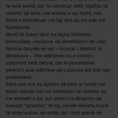
ta ketë selinë; për ta vërtetuar këtë, mjafton të
vërehet që selia, ose adresa e saj fizike, nuk
është e përcaktuar me ligj dhe aq më pak me
Kushtetutë.
Mund të duket sikur ka diçka folklorike,
primordiale,
malësore
, në identifikimin që i bën
Berisha detyrës së vet – Kryetar i Këshillit të
Ministrave – dhe ndërtesës ku e ushtron
zakonisht këtë detyrë, ose kryeministrisë;
pikërisht asaj ndërtese që u sulmua atë ditë nga
protestuesit.
Edhe pse nuk ka dyshim që këta të fundit nuk
kishin ndonjë inat me ndërtesën në vetvete, as
me adresën e saj, por donin t’ia dërgonin një
mesazh “qiraxhiut” të saj, përsëri Berisha mund
të ishte larguar që andej, pa i hyrë gjemb në