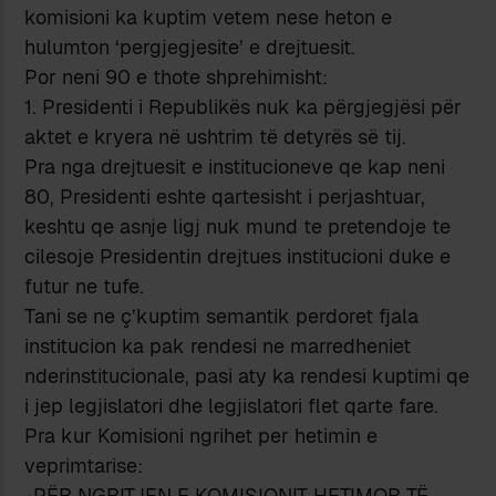
komisioni ka kuptim vetem nese heton e
hulumton ‘pergjegjesite’ e drejtuesit.
Por neni 90 e thote shprehimisht:
1. Presidenti i Republikës nuk ka përgjegjësi për
aktet e kryera në ushtrim të detyrës së tij.
Pra nga drejtuesit e institucioneve qe kap neni
80, Presidenti eshte qartesisht i perjashtuar,
keshtu qe asnje ligj nuk mund te pretendoje te
cilesoje Presidentin drejtues institucioni duke e
futur ne tufe.
Tani se ne ç’kuptim semantik perdoret fjala
institucion ka pak rendesi ne marredheniet
nderinstitucionale, pasi aty ka rendesi kuptimi qe
i jep legjislatori dhe legjislatori flet qarte fare.
Pra kur Komisioni ngrihet per hetimin e
veprimtarise:
-PËR NGRITJEN E KOMISIONIT HETIMOR TË