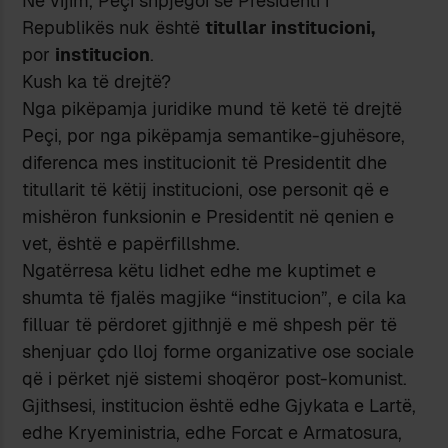
Në vijim, Peçi shpjegoi se Presidenti i
Republikës nuk është
titullar institucioni,
por
institucion
.
Kush ka të drejtë?
Nga pikëpamja juridike mund të ketë të drejtë
Peçi, por nga pikëpamja semantike-gjuhësore,
diferenca mes institucionit të Presidentit dhe
titullarit të këtij institucioni, ose personit që e
mishëron funksionin e Presidentit në qenien e
vet, është e papërfillshme.
Ngatërresa këtu lidhet edhe me kuptimet e
shumta të fjalës magjike “institucion”, e cila ka
filluar të përdoret gjithnjë e më shpesh për të
shenjuar çdo lloj forme organizative ose sociale
që i përket një sistemi shoqëror post-komunist.
Gjithsesi, institucion është edhe Gjykata e Lartë,
edhe Kryeministria, edhe Forcat e Armatosura,