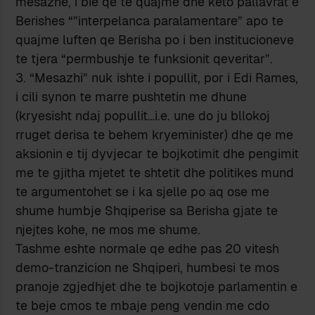
mesazhe, i bie qe te quajme dhe keto pallavrat e
Berishes “”interpelanca paralamentare” apo te
quajme luften qe Berisha po i ben institucioneve
te tjera “permbushje te funksionit qeveritar”.
3. “Mesazhi” nuk ishte i popullit, por i Edi Rames,
i cili synon te marre pushtetin me dhune
(kryesisht ndaj popullit…i.e. une do ju bllokoj
rruget derisa te behem kryeminister) dhe qe me
aksionin e tij dyvjecar te bojkotimit dhe pengimit
me te gjitha mjetet te shtetit dhe politikes mund
te argumentohet se i ka sjelle po aq ose me
shume humbje Shqiperise sa Berisha gjate te
njejtes kohe, ne mos me shume.
Tashme eshte normale qe edhe pas 20 vitesh
demo-tranzicion ne Shqiperi, humbesi te mos
pranoje zgjedhjet dhe te bojkotoje parlamentin e
te beje cmos te mbaje peng vendin me cdo