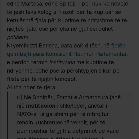
edhe Martesa, edhe Spitali – por nuk ka nevojë
të jesh leksikolog e filozof, për ta kuptuar se
këtu është fjala për kuptime të ndryshme të të
njëjtës fjalë, ose për çka në gjuhësi quhet
polisemi
.
Kryeministri Berisha, para pak ditësh, në
fjalën
që mbajti para Komisionit Hetimor Parlamentar
,
e përdori termin
institucion
me kuptime të
ndryshme, edhe pse la përshtypjen sikur po
fliste për të njëjtin koncept.
Ai tha ndër të tjera:
(1) Në Shqipëri, Forcat e Armatosura janë
një
institucion
i shkëlqyer, anëtar i
NATO-s, të gatshëm për të mbrojtur
rendin kushtetues të vendit, për të
përmbushur të gjitha detyrimet që kanë