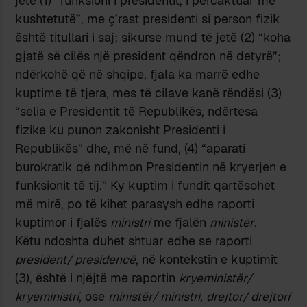
jetë (1) “funksioni i presidentit, i përcaktuar me
kushtetutë”, me ç’rast presidenti si person fizik
është titullari i saj; sikurse mund të jetë (2) “koha
gjatë së cilës një president qëndron në detyrë”;
ndërkohë që në shqipe, fjala ka marrë edhe
kuptime të tjera, mes të cilave kanë rëndësi (3)
“selia e Presidentit të Republikës, ndërtesa
fizike ku punon zakonisht Presidenti i
Republikës” dhe, më në fund, (4) “aparati
burokratik që ndihmon Presidentin në kryerjen e
funksionit të tij.” Ky kuptim i fundit qartësohet
më mirë, po të kihet parasysh edhe raporti
kuptimor i fjalës
ministrí
me fjalën
ministër
.
Këtu ndoshta duhet shtuar edhe se raporti
president/ presidencë
, në kontekstin e kuptimit
(3), është i njëjtë me raportin
kryeministër/
kryeministrí
, ose
ministër/ ministri
,
drejtor/ drejtorí