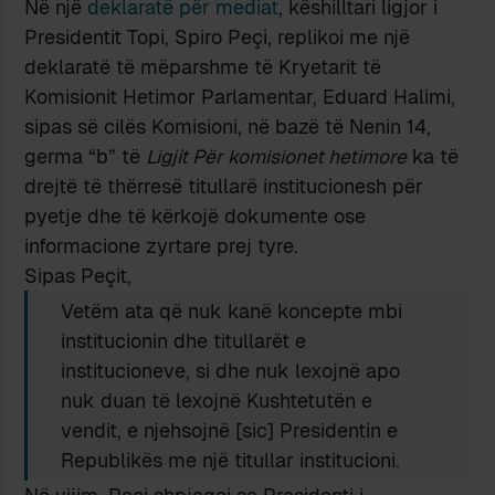
Në një
deklaratë për mediat
, këshilltari ligjor i
Presidentit Topi, Spiro Peçi, replikoi me një
deklaratë të mëparshme të Kryetarit të
Komisionit Hetimor Parlamentar, Eduard Halimi,
sipas së cilës Komisioni, në bazë të Nenin 14,
germa “b” të
Ligjit Për komisionet hetimore
ka të
drejtë të thërresë titullarë institucionesh për
pyetje dhe të kërkojë dokumente ose
informacione zyrtare prej tyre.
Sipas Peçit,
Vetëm ata që nuk kanë koncepte mbi
institucionin dhe titullarët e
institucioneve, si dhe nuk lexojnë apo
nuk duan të lexojnë Kushtetutën e
vendit, e njehsojnë [sic] Presidentin e
Republikës me një titullar institucioni.