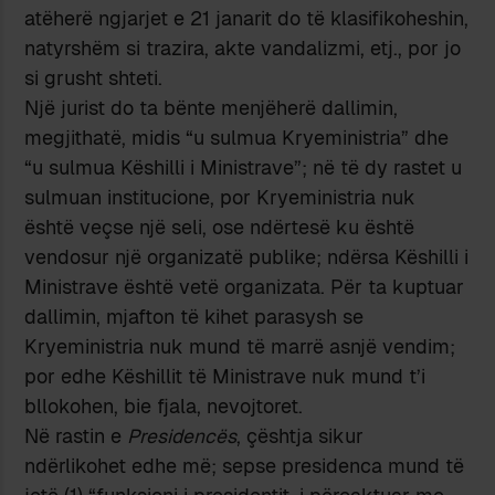
atëherë ngjarjet e 21 janarit do të klasifikoheshin,
natyrshëm si trazira, akte vandalizmi, etj., por jo
si grusht shteti.
Një jurist do ta bënte menjëherë dallimin,
megjithatë, midis “u sulmua Kryeministria” dhe
“u sulmua Këshilli i Ministrave”; në të dy rastet u
sulmuan institucione, por Kryeministria nuk
është veçse një seli, ose ndërtesë ku është
vendosur një organizatë publike; ndërsa Këshilli i
Ministrave është vetë organizata. Për ta kuptuar
dallimin, mjafton të kihet parasysh se
Kryeministria nuk mund të marrë asnjë vendim;
por edhe Këshillit të Ministrave nuk mund t’i
bllokohen, bie fjala, nevojtoret.
Në rastin e
Presidencës
, çështja sikur
ndërlikohet edhe më; sepse presidenca mund të