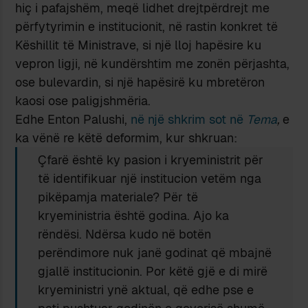
hiç i pafajshëm, meqë lidhet drejtpërdrejt me
përfytyrimin e institucionit, në rastin konkret të
Këshillit të Ministrave, si një lloj hapësire ku
vepron ligji, në kundërshtim me zonën përjashta,
ose bulevardin, si një hapësirë ku mbretëron
kaosi ose paligjshmëria.
Edhe Enton Palushi,
në një shkrim sot në
Tema
,
e
ka vënë re këtë deformim, kur shkruan:
Çfarë është ky pasion i kryeministrit për
të identifikuar një institucion vetëm nga
pikëpamja materiale? Për të
kryeministria është godina. Ajo ka
rëndësi. Ndërsa kudo në botën
perëndimore nuk janë godinat që mbajnë
gjallë institucionin. Por këtë gjë e di mirë
kryeministri ynë aktual, që edhe pse e