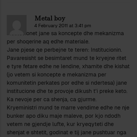
Metal boy
4 February 2011 at 3:41 pm
Institucionet jane sa koncepte dhe mekanizma
per shoqerine aq edhe materiale.
Jane pjese qe perbejne te teren: Institucionin.
Pavaresisht se besimtaret mund te kryejne ritet
e tyre fetare edhe ne lendine, xhamite dhe kishat
(jo vetem si koncepte e mekanizma per
komunitetin perkates por edhe si ndertesa) jane
institucione dhe te provoje dikush t’i preke keto.
Ka nevoje per ca shenja, ca gjurme.
Kryeministri mund te marre vendime edhe ne nje
bunker apo diku maje maleve, por kjo ndodh
vetem ne gjendje lufte, kur kryeqyteti dhe
shenjat e shtetit, godinat e tij jane pushtuar nga