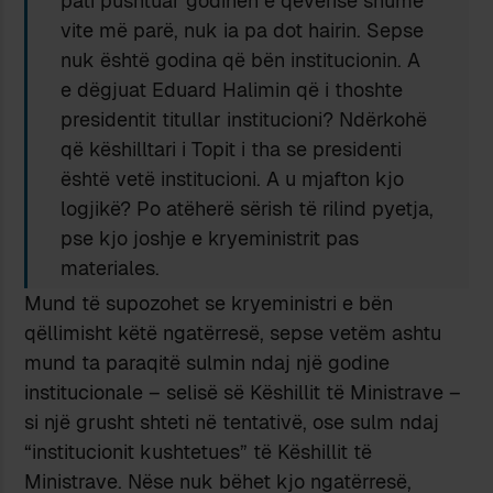
pati pushtuar godinën e qeverisë shumë
vite më parë, nuk ia pa dot hairin. Sepse
nuk është godina që bën institucionin. A
e dëgjuat Eduard Halimin që i thoshte
presidentit titullar institucioni? Ndërkohë
që këshilltari i Topit i tha se presidenti
është vetë institucioni. A u mjafton kjo
logjikë? Po atëherë sërish të rilind pyetja,
pse kjo joshje e kryeministrit pas
materiales.
Mund të supozohet se kryeministri e bën
qëllimisht këtë ngatërresë, sepse vetëm ashtu
mund ta paraqitë sulmin ndaj një godine
institucionale – selisë së Këshillit të Ministrave –
si një grusht shteti në tentativë, ose sulm ndaj
“institucionit kushtetues” të Këshillit të
Ministrave. Nëse nuk bëhet kjo ngatërresë,