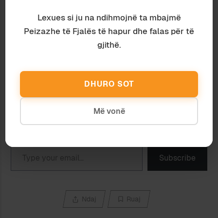
31 January 2011
BABES
Lexues si ju na ndihmojnë ta mbajmë
In "Politikë"
14 January 2009
In "Politikë"
Peizazhe të Fjalës të hapur dhe falas për të
NGA INSTITUCIONET TE
gjithë.
SHANTAZHI
18 August 2011
In "Politikë"
DHURO SOT
Më vonë
Discover more from Peizazhe të fjalës
Subscribe to get the latest posts sent to your email.
Type your email…
Subscribe
Ndaj
Ruaj