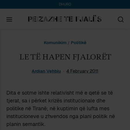
DHURO
Search
Komunikim
/
Politikë
for:
LE TË HAPEN FJALORËT
Ardian Vehbiu
4 February 2011
Dita e sotme ishte relativisht më e qetë se të
tjerat, sa i përket krizës institucionale dhe
politike në Tiranë; në kuptimin që lufta mes
institucioneve u zhvendos nga plani politik në
planin semantik.