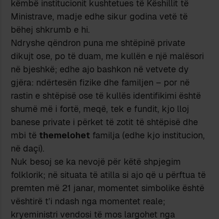
këmbë institucionit kushtetues të Këshillit të
Ministrave, madje edhe sikur godina vetë të
bëhej shkrumb e hi.
Ndryshe qëndron puna me shtëpinë private
dikujt ose, po të duam, me kullën e një malësori
në bjeshkë; edhe ajo bashkon në vetvete dy
gjëra: ndërtesën fizike dhe familjen – por në
rastin e shtëpisë ose të kullës identifikimi është
shumë më i fortë, meqë, tek e fundit, kjo lloj
banese private i përket të zotit të shtëpisë dhe
mbi të
themelohet
familja (edhe kjo institucion,
në daçi).
Nuk besoj se ka nevojë për këtë shpjegim
folklorik; në situata të atilla si ajo që u përftua të
premten më 21 janar, momentet simbolike është
vështirë t’i ndash nga momentet reale;
kryeministri vendosi të mos largohet nga