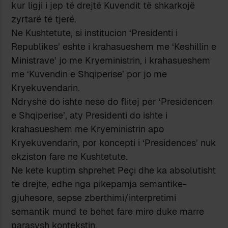
kur ligji i jep të drejtë Kuvendit të shkarkojë
zyrtarë të tjerë.
Ne Kushtetute, si institucion ‘Presidenti i
Republikes’ eshte i krahasueshem me ‘Keshillin e
Ministrave’ jo me Kryeministrin, i krahasueshem
me ‘Kuvendin e Shqiperise’ por jo me
Kryekuvendarin.
Ndryshe do ishte nese do flitej per ‘Presidencen
e Shqiperise’, aty Presidenti do ishte i
krahasueshem me Kryeministrin apo
Kryekuvendarin, por koncepti i ‘Presidences’ nuk
ekziston fare ne Kushtetute.
Ne kete kuptim shprehet Peçi dhe ka absolutisht
te drejte, edhe nga pikepamja semantike-
gjuhesore, sepse zberthimi/interpretimi
semantik mund te behet fare mire duke marre
parasysh kontekstin.