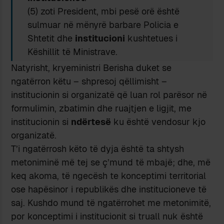
(5) zoti President, mbi pesë orë është
sulmuar në mënyrë barbare Policia e
Shtetit dhe
institucioni
kushtetues i
Këshillit të Ministrave.
Natyrisht, kryeministri Berisha duket se
ngatërron këtu – shpresoj qëllimisht –
institucionin si organizatë që luan rol parësor në
formulimin, zbatimin dhe ruajtjen e ligjit, me
institucionin si
ndërtesë
ku është vendosur kjo
organizatë.
T’i ngatërrosh këto të dyja është ta shtysh
metoniminë më tej se ç’mund të mbajë; dhe, më
keq akoma, të ngecësh te konceptimi territorial
ose hapësinor i republikës dhe institucioneve të
saj. Kushdo mund të ngatërrohet me metonimitë,
por konceptimi i institucionit si truall nuk është