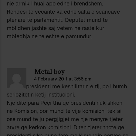
nje armik i huaj apo edhe i brendshem.
Rendesi te vecante ka edhe salla e seancave
plenare te parlamentit. Deputet mund te
mblidhen jashte saj vetem ne raste kur
mbledhja ne te eshte e pamundur.
Metal boy
4 February 2011 at 3:56 pm
Ndersa presidenti me keshilltarin e tij, po i humb
seriozitetin ketij institucioni.
Nje dite para Peçi tha qe presidenti nuk shkon
ne Komision, por mund te vije komisioni tek ai
ose mund te ju pergjigjet me nje menyre tjeter
atyre qe kerkon komisioni. Diten tjeter thote qe
presidenti s’ka pune fare me Kuvendin pervec se