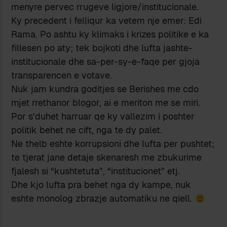
menyre pervec rrugeve ligjore/institucionale.
Ky precedent i felliqur ka vetem nje emer: Edi
Rama. Po ashtu ky klimaks i krizes politike e ka
fillesen po aty; tek bojkoti dhe lufta jashte-
institucionale dhe sa-per-sy-e-faqe per gjoja
transparencen e votave.
Nuk jam kundra goditjes se Berishes me cdo
mjet rrethanor blogor, ai e meriton me se miri.
Por s’duhet harruar qe ky vallezim i poshter
politik behet ne cift, nga te dy palet.
Ne thelb eshte korrupsioni dhe lufta per pushtet;
te tjerat jane detaje skenaresh me zbukurime
fjalesh si “kushtetuta”, “institucionet” etj.
Dhe kjo lufta pra behet nga dy kampe, nuk
eshte monolog zbrazje automatiku ne qiell.