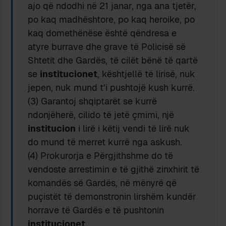
ajo që ndodhi në 21 janar, nga ana tjetër,
po kaq madhështore, po kaq heroike, po
kaq domethënëse është qëndresa e
atyre burrave dhe grave të Policisë së
Shtetit dhe Gardës, të cilët bënë të qartë
se
institucionet
, kështjellë të lirisë, nuk
jepen, nuk mund t’i pushtojë kush kurrë.
(3) Garantoj shqiptarët se kurrë
ndonjëherë, cilido të jetë çmimi, një
institucion
i lirë i këtij vendi të lirë nuk
do mund të merret kurrë nga askush.
(4) Prokurorja e Përgjithshme do të
vendoste arrestimin e të gjithë zinxhirit të
komandës së Gardës, në mënyrë që
puçistët të demonstronin lirshëm kundër
horrave të Gardës e të pushtonin
institucionet
.