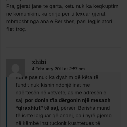
Pra, gjerat jane te qarta, ketu nuk ka keqkuptim
ne komunikim, ka prirje per ti lexuar gjerat
mbrapsht nga ana e Berishes, pasi legjislatori
flet troç.
xhibi
4 February 2011 at 2:57 pm
Edhe pse nuk ka dyshim që këta të
fundit nuk kishin ndonjë inat me
ndërtesën në vetvete, as me adresën e
saj,
por donin t’ia dërgonin një mesazh
“qiraxhiut” të saj
, përsëri Berisha mund
të ishte larguar që andej, pa i hyrë gjemb
në këmbë institucionit kushtetues të