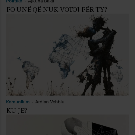
Politikë
Ajkuna Dakli
PO UNË QË NUK VOTOJ PËR TY?
Komunikim
Ardian Vehbiu
KU JE?