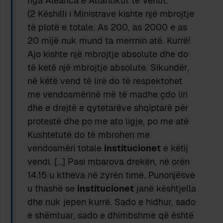
nga Aleanca e Atlantikut të Veriut.
(2 Këshilli i Ministrave kishte një mbrojtje
të plotë e totale. As 200, as 2000 e as
20 mijë nuk mund ta merrnin atë. Kurrë!
Ajo kishte një mbrojtje absolute dhe do
të ketë një mbrojtje absolute. Sikundër,
në këtë vend të lirë do të respektohet
me vendosmërinë më të madhe çdo liri
dhe e drejtë e qytetarëve shqiptarë për
protestë dhe po me ato ligje, po me atë
Kushtetutë do të mbrohen me
vendosmëri totale
institucionet
e këtij
vendi. […] Pasi mbarova drekën, në orën
14.15 u ktheva në zyrën time. Punonjësve
u thashë se
institucionet
janë kështjella
dhe nuk jepen kurrë. Sado e hidhur, sado
e shëmtuar, sado e dhimbshme që është