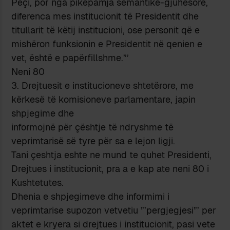
Peçi, por nga pikëpamja semantike-gjuhësore,
diferenca mes institucionit të Presidentit dhe
titullarit të këtij institucioni, ose personit që e
mishëron funksionin e Presidentit në qenien e
vet, është e papërfillshme.”’
Neni 80
3. Drejtuesit e institucioneve shtetërore, me
kërkesë të komisioneve parlamentare, japin
shpjegime dhe
informojnë për çështje të ndryshme të
veprimtarisë së tyre për sa e lejon ligji.
Tani çeshtja eshte ne mund te quhet Presidenti,
Drejtues i institucionit, pra a e kap ate neni 80 i
Kushtetutes.
Dhenia e shpjegimeve dhe informimi i
veprimtarise supozon vetvetiu ”’pergjegjesi”’ per
aktet e kryera si drejtues i institucionit, pasi vete