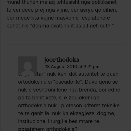
mund thuhen ma aq lehtesisht nga politikanet
te vendeve prej nga vijne, per asrye qe dihen,
por meqe kta vejne masken e fese atehere
bahet nje ”dogma exalting it as all get-out? ”
joorthodoks
23 August 2010 at 3:21 pm
si “jo-fetar” nuk keni dot autoritet te quani
ortodoksine si “pseudo-fe”. Duke qene se
nuk e veshtroni fene nga brenda, por edhe
po ta benit kete, si e zbulokeni qe
orthodoksia nuk i ploteson kriteret teknike
te te qenit fe: nuk ka ekzegjeze, dogme,
institucione, liturgji e besimtare te
posatshem orthodoksia?!