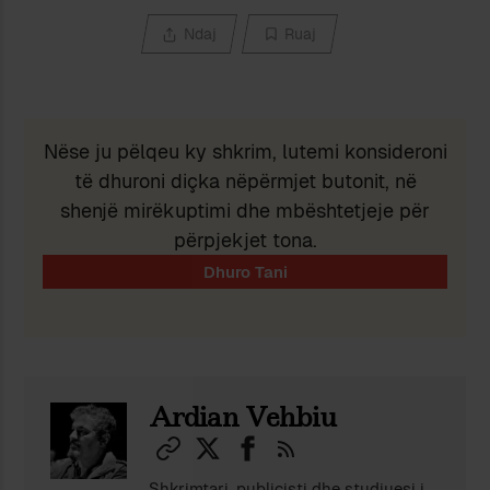
Ndaj
Ruaj
Nëse ju pëlqeu ky shkrim, lutemi konsideroni
të dhuroni diçka nëpërmjet butonit, në
shenjë mirëkuptimi dhe mbështetjeje për
përpjekjet tona.
Ardian Vehbiu
Shkrimtari, publicisti dhe studiuesi i