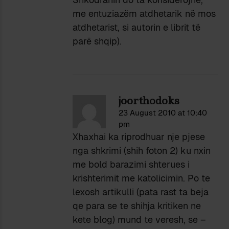
me entuziazëm atdhetarik në mos
atdhetarist, si autorin e librit të
parë shqip).
joorthodoks
23 August 2010 at 10:40
pm
Xhaxhai ka riprodhuar nje pjese
nga shkrimi (shih foton 2) ku nxin
me bold barazimi shterues i
krishterimit me katolicimin. Po te
lexosh artikulli (pata rast ta beja
qe para se te shihja kritiken ne
kete blog) mund te veresh, se –