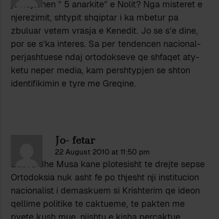
ju kujtohen ” 5 anarkite” e Nolit? Nga misteret e
njerezimit, shtypit shqiptar i ka mbetur pa
zbuluar vetem vrasja e Kenedit. Jo se s’e dine,
por se s’ka interes. Sa per tendencen nacional-
perjashtuese ndaj ortodokseve qe shfaqet aty-
ketu neper media, kam pershtypjen se shton
identifikimin e tyre me Greqine.
Jo- fetar
22 August 2010 at 11:50 pm
Etleva dhe Musa kane plotesisht te drejte sepse
Ortodoksia nuk asht fe po thjesht nji institucion
nacionalist i demaskuem si Krishterim qe ideon
qellime politike te caktueme, te pakten me
pvete kush mue, njishtu e kisha percaktue.