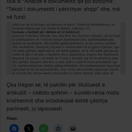
tillë si “Analizë e dokumentit që po botojmë”,
“Teksti i dokumentit i përkthyer shqip” dhe, më
në fund:
Çka tregon se, të paktën për titulluesit e
artikullit – cilëtdo qofshin – kundërvënia midis
krishterimit dhe ortodoksisë është çështje
parimesh, jo lapsusesh.
Ndaje: