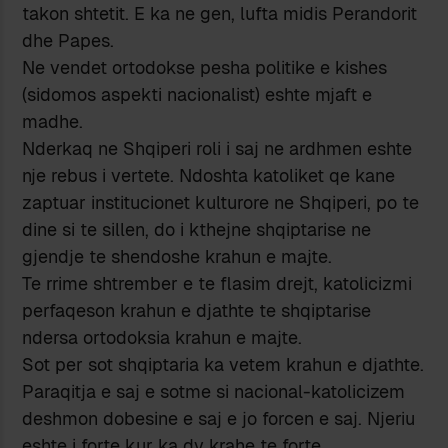
takon shtetit. E ka ne gen, lufta midis Perandorit
dhe Papes.
Ne vendet ortodokse pesha politike e kishes
(sidomos aspekti nacionalist) eshte mjaft e
madhe.
Nderkaq ne Shqiperi roli i saj ne ardhmen eshte
nje rebus i vertete. Ndoshta katoliket qe kane
zaptuar institucionet kulturore ne Shqiperi, po te
dine si te sillen, do i kthejne shqiptarise ne
gjendje te shendoshe krahun e majte.
Te rrime shtrember e te flasim drejt, katolicizmi
perfaqeson krahun e djathte te shqiptarise
ndersa ortodoksia krahun e majte.
Sot per sot shqiptaria ka vetem krahun e djathte.
Paraqitja e saj e sotme si nacional-katolicizem
deshmon dobesine e saj e jo forcen e saj. Njeriu
eshte i forte kur ka dy krahe te forte.