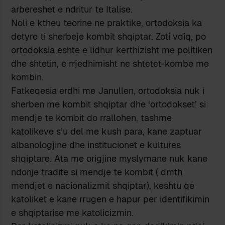
arbereshet e ndritur te Italise.
Noli e ktheu teorine ne praktike, ortodoksia ka
detyre ti sherbeje kombit shqiptar. Zoti vdiq, po
ortodoksia eshte e lidhur kerthizisht me politiken
dhe shtetin, e rrjedhimisht ne shtetet-kombe me
kombin.
Fatkeqesia erdhi me Janullen, ortodoksia nuk i
sherben me kombit shqiptar dhe ‘ortodokset’ si
mendje te kombit do rrallohen, tashme
katolikeve s’u del me kush para, kane zaptuar
albanologjine dhe institucionet e kultures
shqiptare. Ata me origjine myslymane nuk kane
ndonje tradite si mendje te kombit ( dmth
mendjet e nacionalizmit shqiptar), keshtu qe
katoliket e kane rrugen e hapur per identifikimin
e shqiptarise me katolicizmin.