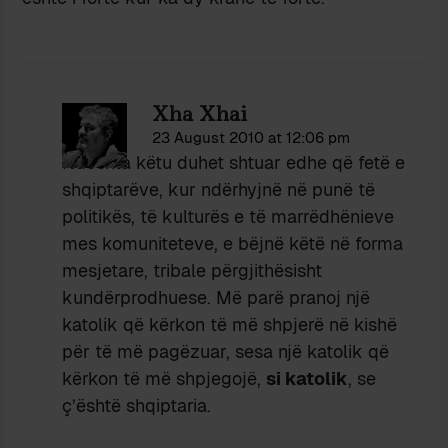
Xha Xhai
23 August 2010 at 12:06 pm
Ndoshta këtu duhet shtuar edhe që fetë e
shqiptarëve, kur ndërhyjnë në punë të
politikës, të kulturës e të marrëdhënieve
mes komuniteteve, e bëjnë këtë në forma
mesjetare, tribale përgjithësisht
kundërprodhuese. Më parë pranoj një
katolik që kërkon të më shpjerë në kishë
për të më pagëzuar, sesa një katolik që
kërkon të më shpjegojë,
si katolik
, se
ç’është shqiptaria.