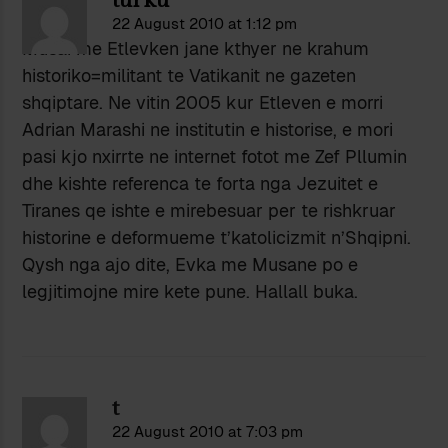
22 August 2010 at 1:12 pm
Musai me Etlevken jane kthyer ne krahum
historiko=militant te Vatikanit ne gazeten
shqiptare. Ne vitin 2005 kur Etleven e morri
Adrian Marashi ne institutin e historise, e mori
pasi kjo nxirrte ne internet fotot me Zef Pllumin
dhe kishte referenca te forta nga Jezuitet e
Tiranes qe ishte e mirebesuar per te rishkruar
historine e deformueme t’katolicizmit n’Shqipni.
Qysh nga ajo dite, Evka me Musane po e
legjitimojne mire kete pune. Hallall buka.
t
22 August 2010 at 7:03 pm