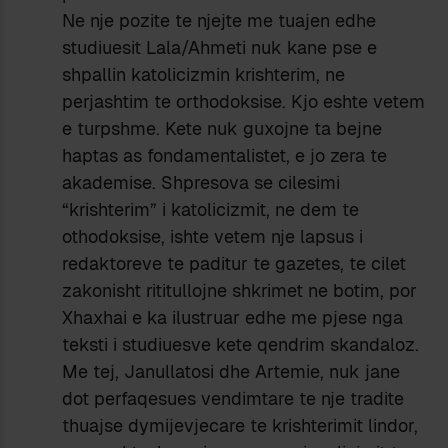
Ne nje pozite te njejte me tuajen edhe
studiuesit Lala/Ahmeti nuk kane pse e
shpallin katolicizmin krishterim, ne
perjashtim te orthodoksise. Kjo eshte vetem
e turpshme. Kete nuk guxojne ta bejne
haptas as fondamentalistet, e jo zera te
akademise. Shpresova se cilesimi
“krishterim” i katolicizmit, ne dem te
othodoksise, ishte vetem nje lapsus i
redaktoreve te paditur te gazetes, te cilet
zakonisht rititullojne shkrimet ne botim, por
Xhaxhai e ka ilustruar edhe me pjese nga
teksti i studiuesve kete qendrim skandaloz.
Me tej, Janullatosi dhe Artemie, nuk jane
dot perfaqesues vendimtare te nje tradite
thuajse dymijevjecare te krishterimit lindor,