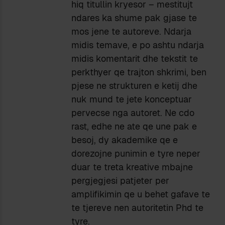
hiq titullin kryesor – mestitujt
ndares ka shume pak gjase te
mos jene te autoreve. Ndarja
midis temave, e po ashtu ndarja
midis komentarit dhe tekstit te
perkthyer qe trajton shkrimi, ben
pjese ne strukturen e ketij dhe
nuk mund te jete konceptuar
pervecse nga autoret. Ne cdo
rast, edhe ne ate qe une pak e
besoj, dy akademike qe e
dorezojne punimin e tyre neper
duar te treta kreative mbajne
pergjegjesi patjeter per
amplifikimin qe u behet gafave te
te tjereve nen autoritetin Phd te
tyre.