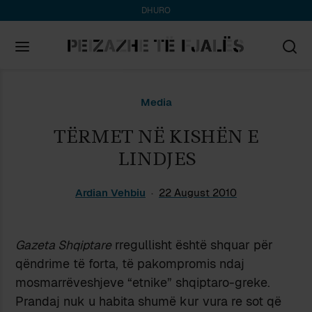
DHURO
Search
Media
for:
TËRMET NË KISHËN E
LINDJES
Ardian Vehbiu
22 August 2010
Gazeta Shqiptare
rregullisht është shquar për
qëndrime të forta, të pakompromis ndaj
mosmarrëveshjeve “etnike” shqiptaro-greke.
Prandaj nuk u habita shumë kur vura re sot që