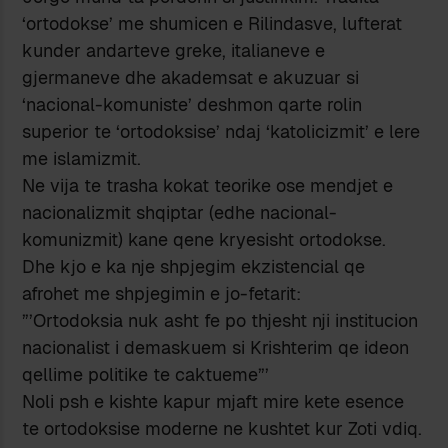
‘ortodokse’ me shumicen e Rilindasve, lufterat
kunder andarteve greke, italianeve e
gjermaneve dhe akademsat e akuzuar si
‘nacional-komuniste’ deshmon qarte rolin
superior te ‘ortodoksise’ ndaj ‘katolicizmit’ e lere
me islamizmit.
Ne vija te trasha kokat teorike ose mendjet e
nacionalizmit shqiptar (edhe nacional-
komunizmit) kane qene kryesisht ortodokse.
Dhe kjo e ka nje shpjegim ekzistencial qe
afrohet me shpjegimin e jo-fetarit:
”’Ortodoksia nuk asht fe po thjesht nji institucion
nacionalist i demaskuem si Krishterim qe ideon
qellime politike te caktueme”’
Noli psh e kishte kapur mjaft mire kete esence
te ortodoksise moderne ne kushtet kur Zoti vdiq.