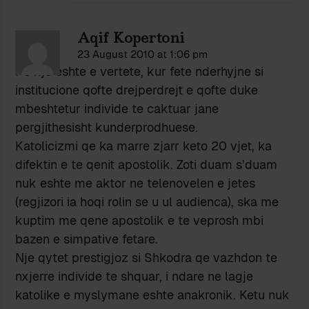
Aqif Kopertoni
23 August 2010 at 1:06 pm
Po kjo eshte e vertete, kur fete nderhyjne si
institucione qofte drejperdrejt e qofte duke
mbeshtetur individe te caktuar jane
pergjithesisht kunderprodhuese.
Katolicizmi qe ka marre zjarr keto 20 vjet, ka
difektin e te qenit apostolik. Zoti duam s’duam
nuk eshte me aktor ne telenovelen e jetes
(regjizori ia hoqi rolin se u ul audienca), ska me
kuptim me qene apostolik e te veprosh mbi
bazen e simpative fetare.
Nje qytet prestigjoz si Shkodra qe vazhdon te
nxjerre individe te shquar, i ndare ne lagje
katolike e myslymane eshte anakronik. Ketu nuk