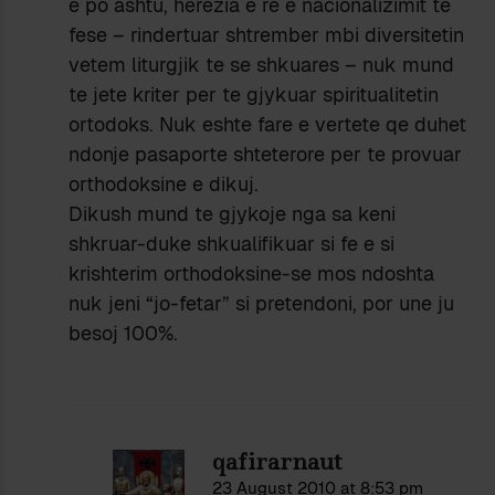
e po ashtu, herezia e re e nacionalizimit te
fese – rindertuar shtrember mbi diversitetin
vetem liturgjik te se shkuares – nuk mund
te jete kriter per te gjykuar spiritualitetin
ortodoks. Nuk eshte fare e vertete qe duhet
ndonje pasaporte shteterore per te provuar
orthodoksine e dikuj.
Dikush mund te gjykoje nga sa keni
shkruar-duke shkualifikuar si fe e si
krishterim orthodoksine-se mos ndoshta
nuk jeni “jo-fetar” si pretendoni, por une ju
besoj 100%.
qafirarnaut
23 August 2010 at 8:53 pm