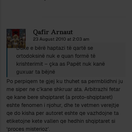
Qafir Arnaut
23 August 2010 at 2:03 am
Duke e bërë haptazi të qartë se
ortodoksinë nuk e quan formë të
krishterimit – çka as Papët nuk kanë
guxuar ta bëjnë
Po perpiqem te gjej ku thuhet sa permblidhni ju
me siper ne c’kane shkruar ata. Arbitrazhi fetar
qe kane bere shqiptaret (a proto-shqiptaret)
eshte fenomen i njohur, dhe te vetmen verejtje
qe do kisha per autoret eshte qe vazhdojne ta
etiketojne kete vallen qe hedhin shqiptaret si
‘proces misterioz’.