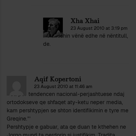
Xha Xhai
23 August 2010 at 3:19 pm
Po e kishin vënë edhe në nëntitull,
de.
Aqif Kopertoni
23 August 2010 at 11:46 am
”’Sa per tendencen nacional-perjashtuese ndaj
ortodokseve qe shfaqet aty-ketu neper media,
kam pershtypjen se shton identifikimin e tyre me
Greqine.”’
Pershtypje e gabuar, ata qe duan te kthehen ne
Jorgo mund ta perdorin si justifikim. Tradita