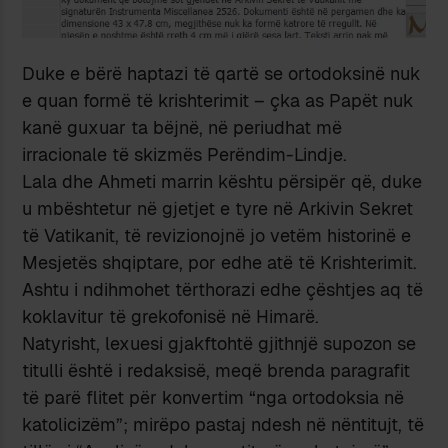
Duke e bërë haptazi të qartë se ortodoksinë nuk
e quan formë të krishterimit – çka as Papët nuk
kanë guxuar ta bëjnë, në periudhat më
irracionale të skizmës Perëndim-Lindje.
Lala dhe Ahmeti marrin kështu përsipër që, duke
u mbështetur në gjetjet e tyre në Arkivin Sekret
të Vatikanit, të revizionojnë jo vetëm historinë e
Mesjetës shqiptare, por edhe atë të Krishterimit.
Ashtu i ndihmohet tërthorazi edhe çështjes aq të
koklavitur të grekofonisë në Himarë.
Natyrisht, lexuesi gjakftohtë gjithnjë supozon se
titulli është i redaksisë, meqë brenda paragrafit
të parë flitet për konvertim “nga ortodoksia në
katolicizëm”; mirëpo pastaj ndesh në nëntitujt, të