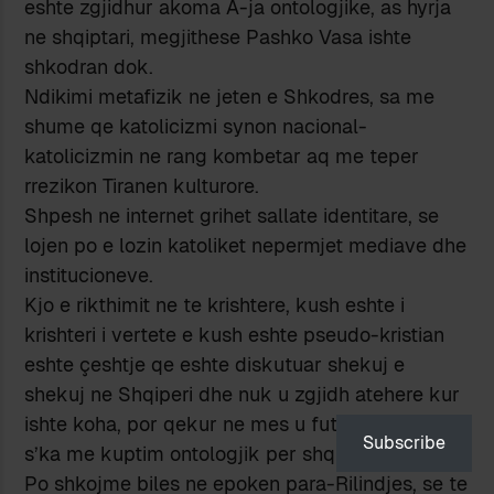
eshte zgjidhur akoma A-ja ontologjike, as hyrja
ne shqiptari, megjithese Pashko Vasa ishte
shkodran dok.
Ndikimi metafizik ne jeten e Shkodres, sa me
shume qe katolicizmi synon nacional-
katolicizmin ne rang kombetar aq me teper
rrezikon Tiranen kulturore.
Shpesh ne internet grihet sallate identitare, se
lojen po e lozin katoliket nepermjet mediave dhe
institucioneve.
Kjo e rikthimit ne te krishtere, kush eshte i
krishteri i vertete e kush eshte pseudo-kristian
eshte çeshtje qe eshte diskutuar shekuj e
shekuj ne Shqiperi dhe nuk u zgjidh atehere kur
ishte koha, por qekur ne mes u fut shqiptaria kjo
Subscribe
s’ka me kuptim ontologjik per shqiptaret.
Po shkojme biles ne epoken para-Rilindjes, se te