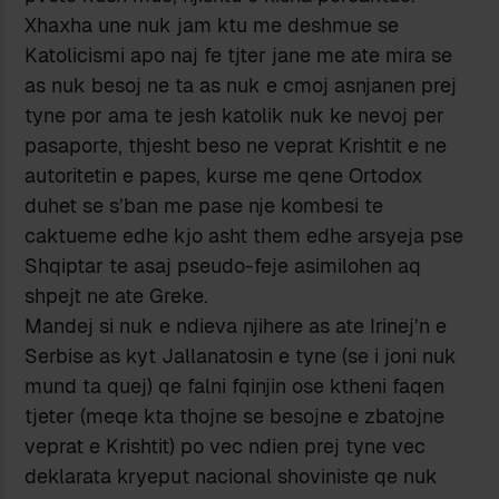
Xhaxha une nuk jam ktu me deshmue se
Katolicismi apo naj fe tjter jane me ate mira se
as nuk besoj ne ta as nuk e cmoj asnjanen prej
tyne por ama te jesh katolik nuk ke nevoj per
pasaporte, thjesht beso ne veprat Krishtit e ne
autoritetin e papes, kurse me qene Ortodox
duhet se s’ban me pase nje kombesi te
caktueme edhe kjo asht them edhe arsyeja pse
Shqiptar te asaj pseudo-feje asimilohen aq
shpejt ne ate Greke.
Mandej si nuk e ndieva njihere as ate Irinej’n e
Serbise as kyt Jallanatosin e tyne (se i joni nuk
mund ta quej) qe falni fqinjin ose ktheni faqen
tjeter (meqe kta thojne se besojne e zbatojne
veprat e Krishtit) po vec ndien prej tyne vec
deklarata kryeput nacional shoviniste qe nuk