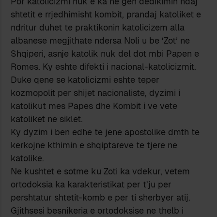
Por katolicizmi nuk e ka ne gen dedikimin ndaj
shtetit e rrjedhimisht kombit, prandaj katoliket e
ndritur duhet te praktikonin katolicizem alla
albanese megjithate ndersa Noli u be ‘Zot’ ne
Shqiperi, asnje katolik nuk del dot mbi Papen e
Romes. Ky eshte difekti i nacional-katolicizmit.
Duke qene se katolicizmi eshte teper
kozmopolit per shijet nacionaliste, dyzimi i
katolikut mes Papes dhe Kombit i ve vete
katoliket ne siklet.
Ky dyzim i ben edhe te jene apostolike dmth te
kerkojne kthimin e shqiptareve te tjere ne
katolike.
Ne kushtet e sotme ku Zoti ka vdekur, vetem
ortodoksia ka karakteristikat per t’ju per
pershtatur shtetit-komb e per ti sherbyer atij.
Gjithsesi besnikeria e ortodoksise ne thelb i