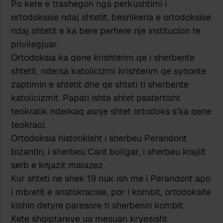
Po kete e trashegon nga perkushtimi i
ortodoksise ndaj shtetit, besnikeria e ortodoksise
ndaj shtetit e ka bere perhere nje institucion te
privilegjuar.
Ortodoksia ka qene krishterim qe i sherbente
shtetit, ndersa katolicizmi krishterim qe synonte
zaptimin e shtetit dhe qe shteti ti sherbente
katolicizmit. Papati ishte shtet pastertisht
teokratik nderkaq asnje shtet ortodoks s’ka qene
teokraci.
Ortodoksia historikisht i sherbeu Perandorit
bizantin, i sherbeu Carit bullgar, i sherbeu krajlit
serb e knjazit malazez .
Kur shteti ne shek 19 nuk ish me i Perandorit apo
i mbretit e aristokracise, por i kombit, ortodoksite
kishin detyre paresore ti sherbenin kombit.
Kete shqiptareve ua mesuan kryesisht