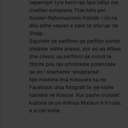
nepermjet tyre kemi nje fare lidhje me
traditen europiane. Flas ketu per
Kunder-Reformacionin Katolik i cili na
dha edhe vepren e pare te shkruar ne
Shqip.
Sigurisht qe perfitimi qe perfton kombi
shqiptar eshte anesor, por po aq efikas
dhe cilesor sa perfitimi qe mund te
fitonte prej nje ortodoksie potenciale
qe do i sherbente ‘shqiptarise’.
Nje mikesha ima Kosovare ka ne
Facebook disa fotografi te nje kishe
katolike ne Kosove. Kur pashe muralet
kujtova se po shikoja Muzeun e Krujes,
e jo nje kishe.