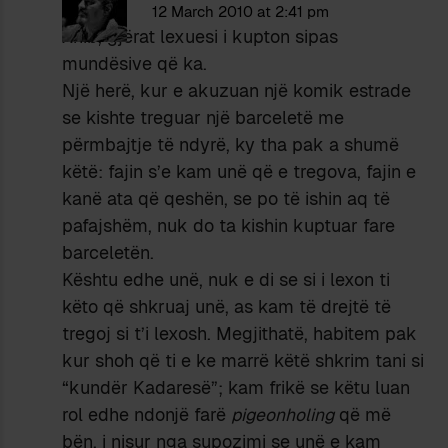
12 March 2010 at 2:41 pm
Xhib, gjërat lexuesi i kupton sipas
mundësive që ka.
Një herë, kur e akuzuan një komik estrade
se kishte treguar një barceletë me
përmbajtje të ndyrë, ky tha pak a shumë
këtë: fajin s’e kam unë që e tregova, fajin e
kanë ata që qeshën, se po të ishin aq të
pafajshëm, nuk do ta kishin kuptuar fare
barceletën.
Kështu edhe unë, nuk e di se si i lexon ti
këto që shkruaj unë, as kam të drejtë të
tregoj si t’i lexosh. Megjithatë, habitem pak
kur shoh që ti e ke marrë këtë shkrim tani si
“kundër Kadaresë”; kam frikë se këtu luan
rol edhe ndonjë farë
pigeonholing
që më
bën, i nisur nga supozimi se unë e kam