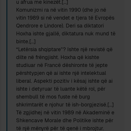
u afrua me kinezët.[…]
Komunizmi ra në vitin 1990 (dhe jo në
vitin 1989 si në vendet e tjera të Evropës
Qendrore e Lindore). Deri sa diktatori
Hoxha ishte gjallë, diktatura nuk mund të
binte.[…]
“Letërsia shqiptare”? Ishte një revistë që
dilte në frëngjisht. Hoxha që kishte
studiuar në Francë dëshironte të jepte
përshtypjen që ai ishte një intelektual
liberal. Aspekti pozitiv i kësaj ishte që ai
ishte i detyruar të luante këtë rol, për
shembull të mos fuste në burg
shkrimtarët e njohur të ish-borgjezisë.[…]
Të zgjidhej në vitin 1989 në Akademinë e
Shkencave Morale dhe Politike ishte për
të një mënyrë për të qenë i mbrojtur.