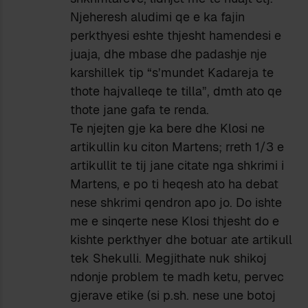
Njeheresh aludimi qe e ka fajin
perkthyesi eshte thjesht hamendesi e
juaja, dhe mbase dhe padashje nje
karshillek tip “s’mundet Kadareja te
thote hajvalleqe te tilla”, dmth ato qe
thote jane gafa te renda.
Te njejten gje ka bere dhe Klosi ne
artikullin ku citon Martens; rreth 1/3 e
artikullit te tij jane citate nga shkrimi i
Martens, e po ti heqesh ato ha debat
nese shkrimi qendron apo jo. Do ishte
me e sinqerte nese Klosi thjesht do e
kishte perkthyer dhe botuar ate artikull
tek Shekulli. Megjithate nuk shikoj
ndonje problem te madh ketu, pervec
gjerave etike (si p.sh. nese une botoj