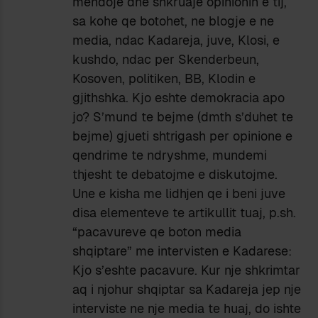
mendoje dhe shkruaje opinionin e tij,
sa kohe qe botohet, ne blogje e ne
media, ndac Kadareja, juve, Klosi, e
kushdo, ndac per Skenderbeun,
Kosoven, politiken, BB, Klodin e
gjithshka. Kjo eshte demokracia apo
jo? S’mund te bejme (dmth s’duhet te
bejme) gjueti shtrigash per opinione e
qendrime te ndryshme, mundemi
thjesht te debatojme e diskutojme.
Une e kisha me lidhjen qe i beni juve
disa elementeve te artikullit tuaj, p.sh.
“pacavureve qe boton media
shqiptare” me intervisten e Kadarese:
Kjo s’eshte pacavure. Kur nje shkrimtar
aq i njohur shqiptar sa Kadareja jep nje
interviste ne nje media te huaj, do ishte