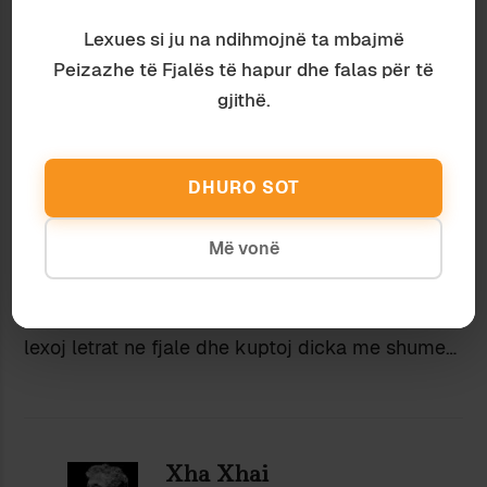
‘mardhenie diplomatike’, kater muret e nje
Lexues si ju na ndihmojnë ta mbajmë
ambasade, apo marrje-dhenie midis dy shteteve,
Peizazhe të Fjalës të hapur dhe falas për të
dhe ne ca nivele, etj).
gjithë.
Kadareja vertet e ka pozicionuar veten ne
pararoje te kauzave kombetare, dhe per mua
meriton pergezim per kete, shume! Jo se eshte
DHURO SOT
njeriu me i zgjuar ne bote a ne Shqiperi, po se ai
eshte i vetedijshem per faktorin ‘celebrity’ dhe e
Më vonë
perdor kete per keto kauza.
Po s’e kuptoj llogjiken tuaj ne kete artikull nisur
nga kjo gje. Mbase i kthehem me vone kur te
lexoj letrat ne fjale dhe kuptoj dicka me shume…
Xha Xhai