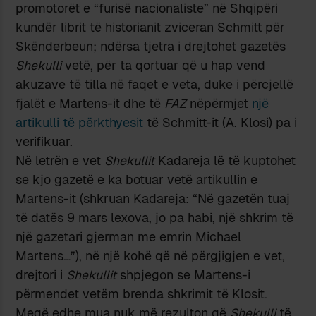
promotorët e “furisë nacionaliste” në Shqipëri
kundër librit të historianit zviceran Schmitt për
Skënderbeun; ndërsa tjetra i drejtohet gazetës
Shekulli
vetë, për ta qortuar që u hap vend
akuzave të tilla në faqet e veta, duke i përcjellë
fjalët e Martens-it dhe të
FAZ
nëpërmjet
një
artikulli të përkthyesit
të Schmitt-it (A. Klosi) pa i
verifikuar.
Në letrën e vet
Shekullit
Kadareja lë të kuptohet
se kjo gazetë e ka botuar vetë artikullin e
Martens-it (shkruan Kadareja: “Në gazetën tuaj
të datës 9 mars lexova, jo pa habi, një shkrim të
një gazetari gjerman me emrin Michael
Martens…”), në një kohë që në përgjigjen e vet,
drejtori i
Shekullit
shpjegon se Martens-i
përmendet vetëm brenda shkrimit të Klosit.
Meqë edhe mua nuk më rezulton që
Shekulli
të