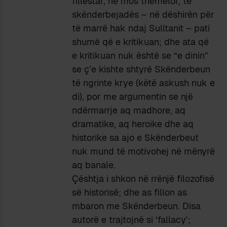
fillestar, në mos themelor, të
skënderbejadës – në dëshirën për
të marrë hak ndaj Sulltanit – pati
shumë që e kritikuan; dhe ata që
e kritikuan nuk është se “e dinin”
se ç’e kishte shtyrë Skënderbeun
të ngrinte krye (këtë askush nuk e
di), por me argumentin se një
ndërmarrje aq madhore, aq
dramatike, aq heroike dhe aq
historike sa ajo e Skënderbeut
nuk mund të motivohej në mënyrë
aq banale.
Çështja i shkon në rrënjë filozofisë
së historisë; dhe as fillon as
mbaron me Skënderbeun. Disa
autorë e trajtojnë si ‘fallacy’;