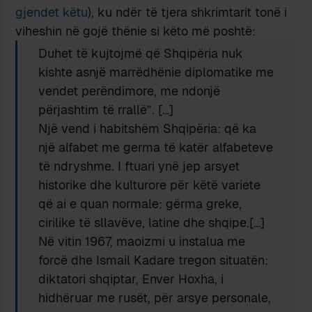
gjendet këtu
), ku ndër të tjera shkrimtarit tonë i
viheshin në gojë thënie si këto më poshtë:
Duhet të kujtojmë që Shqipëria nuk
kishte asnjë marrëdhënie diplomatike me
vendet perëndimore, me ndonjë
përjashtim të rrallë”. […]
Një vend i habitshëm Shqipëria: që ka
një alfabet me germa të katër alfabeteve
të ndryshme. I ftuari ynë jep arsyet
historike dhe kulturore për këtë variete
që ai e quan normale: gërma greke,
cirilike të sllavëve, latine dhe shqipe.[…]
Në vitin 1967, maoizmi u instalua me
forcë dhe Ismail Kadare tregon situatën:
diktatori shqiptar, Enver Hoxha, i
hidhëruar me rusët, për arsye personale,