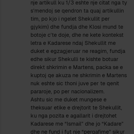
nje artikull ku 1/3 eshte nje citat nga ty
s’mendoj se qendron ta quaj artikullin
tim, po kjo i ngelet Shekullit per
gjykim) dhe fundja dhe Klosi mund te
botoje c’te doje, dhe ne kete kontekst
letra e Kadarese ndaj Shekullit me
duket e egzagjeruar ne reagim, fundja
edhe sikur Shekulli te kishte botuar
direkt shkrimin e Martens, packa se e
kuptoj qe akuza ne shkrimin e Martens
nuk eshte sic thoni juve per te qenit
pararoje, po per nacionalizem.
Ashtu sic me duket mungese e
theksuar etike e drejtorit te Shekullit,
ku nga pozita e agallarit i drejtohet
Kadarese me “Ismail” dhe jo “Kadare”
dhe ne fund i fut nje “perqafime” sikur