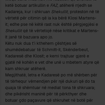
ketë botuar artikullin e
FAZ
, atëherë rrjedh se
Kadareja, kur i shkruan
Shekullit
, proteston në të
vërtetë për citimin që ia ka bërë Klosi Martens-
it; edhe pse në këtë rast nuk është përgjegjësi e
Shekullit
që të vërtetojë nëse kritikat e Martens-
it janë të bazuara apo jo.
Këtu nuk dua t’i kthehem çështjes së
shumëdebatuar të Schmitt-it, Skënderbeut,
Kadaresë dhe Klosit; e kemi trajtuar gjerë e
gjatë në kohën e vet dhe unë u mbetem atyre që
kam shkruar atëherë.
Megjithatë, letra e Kadaresë po më shërben për
të tërhequr vëmendjen për një dukuri që do ta
quaja të shëmtuar në mediat tona të shkruara;
dhe pikërisht maninë për të përkthyer dhe
botuar çdo paçavure që shkruhet në botë për