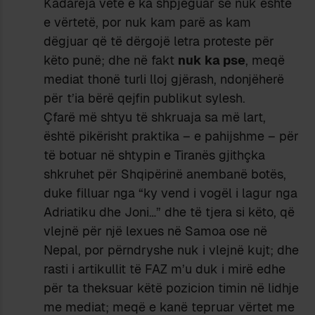
Kadareja vetë e ka shpjeguar se nuk është
e vërtetë, por nuk kam parë as kam
dëgjuar që të dërgojë letra proteste për
këto punë; dhe në fakt
nuk ka pse
, meqë
mediat thonë turli lloj gjërash, ndonjëherë
për t’ia bërë qejfin publikut sylesh.
Çfarë më shtyu të shkruaja sa më lart,
është pikërisht praktika – e pahijshme – për
të botuar në shtypin e Tiranës gjithçka
shkruhet për Shqipërinë anembanë botës,
duke filluar nga “ky vend i vogël i lagur nga
Adriatiku dhe Joni…” dhe të tjera si këto, që
vlejnë për një lexues në Samoa ose në
Nepal, por përndryshe nuk i vlejnë kujt; dhe
rasti i artikullit të FAZ m’u duk i mirë edhe
për ta theksuar këtë pozicion timin në lidhje
me mediat; meqë e kanë tepruar vërtet me