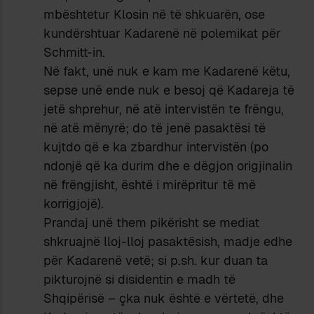
mbështetur Klosin në të shkuarën, ose
kundërshtuar Kadarenë në polemikat për
Schmitt-in.
Në fakt, unë nuk e kam me Kadarenë këtu,
sepse unë ende nuk e besoj që Kadareja të
jetë shprehur, në atë intervistën te frëngu,
në atë mënyrë; do të jenë pasaktësi të
kujtdo që e ka zbardhur intervistën (po
ndonjë që ka durim dhe e dëgjon origjinalin
në frëngjisht, është i mirëpritur të më
korrigjojë).
Prandaj unë them pikërisht se mediat
shkruajnë lloj-lloj pasaktësish, madje edhe
për Kadarenë vetë; si p.sh. kur duan ta
pikturojnë si disidentin e madh të
Shqipërisë – çka nuk është e vërtetë, dhe