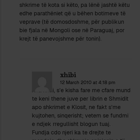
shkrime të kota si këto, pa lënë jashtë këtu
edhe parathëniet që u bëhen botimeve të
veprave (të domosdoshme, për publikun
bie fjala në Mongoli ose në Paraguaj, por
krejt të panevojshme për tonin).
xhibi
12 March 2010 at 4:18 pm
Xha xhai, s’e kisha fare me cfare mund
te keni thene juve per librin e Shmidit
apo shkrimet e Klosit, ne fakt s’me
kujtohen, sinqerisht; vetem se fundmi
e ndjek rregullisht blogun tuaj.
Fundja cdo njeri ka te drejte te