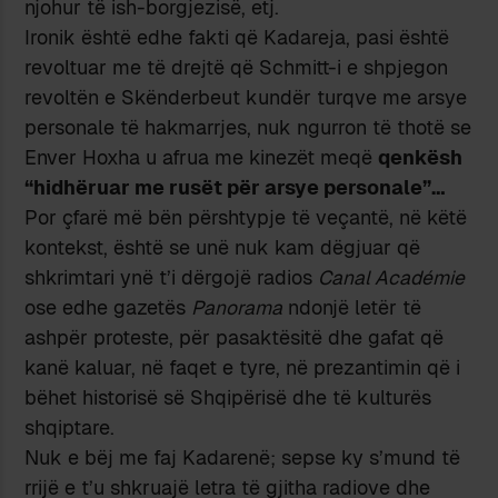
njohur të ish-borgjezisë, etj.
Ironik është edhe fakti që Kadareja, pasi është
revoltuar me të drejtë që Schmitt-i e shpjegon
revoltën e Skënderbeut kundër turqve me arsye
personale të hakmarrjes, nuk ngurron të thotë se
Enver Hoxha u afrua me kinezët meqë
qenkësh
“hidhëruar me rusët për arsye personale”…
Por çfarë më bën përshtypje të veçantë, në këtë
kontekst, është se unë nuk kam dëgjuar që
shkrimtari ynë t’i dërgojë radios
Canal Académie
ose edhe gazetës
Panorama
ndonjë letër të
ashpër proteste, për pasaktësitë dhe gafat që
kanë kaluar, në faqet e tyre, në prezantimin që i
bëhet historisë së Shqipërisë dhe të kulturës
shqiptare.
Nuk e bëj me faj Kadarenë; sepse ky s’mund të
rrijë e t’u shkruajë letra të gjitha radiove dhe