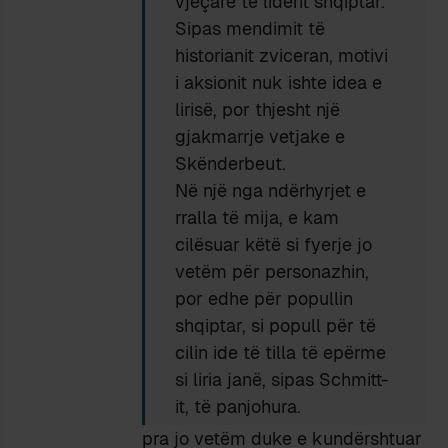
vjeçare të liderit shqiptar.
Sipas mendimit të
historianit zviceran, motivi
i aksionit nuk ishte idea e
lirisë, por thjesht një
gjakmarrje vetjake e
Skënderbeut.
Në një nga ndërhyrjet e
rralla të mija, e kam
cilësuar këtë si fyerje jo
vetëm për personazhin,
por edhe për popullin
shqiptar, si popull për të
cilin ide të tilla të epërme
si liria janë, sipas Schmitt-
it, të panjohura.
pra jo vetëm duke e kundërshtuar