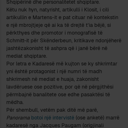
Shqipërinë dhe personalitetet shqiptare.
Këtu nuk hyn, natyrisht, artikulli i Klosit, i cili
artikullin e Martens-it e pat cituar në kontekstin
e një mbrojtjeje që ai ka të drejtë t’ia bëjë, si
përkthyes dhe promotor i monografisë të
Schmitt-it për Skënderbeun, kritikave ndonjëherë
jashtëzakonisht të ashpra që i janë bërë në
mediat shqiptare.
Por letra e Kadaresë më kujton se ky shkrimtar
yni është protagonist i një numri të madh
shkrimesh në mediat e huaja, zakonisht
lavdëruese ose pozitive, por që në përgjithësi
përmbajnë banalitete ose edhe pasaktësi të
mëdha.
Për shembull, vetëm pak ditë më parë,
Panorama
botoi një intervistë
(ose anketë) marrë
kadaresë nga Jacques Paugam (origjinali