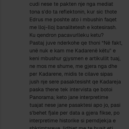
cudi nese te pakten nje nga mediat
tona s’do ta reflektonin, kur sic thote
Edrus me poshte ato i mbushin faqet
me lloj-lloj banalitetesh e kotesirash.
Ku qendron pacavurlleku ketu?
Pastaj juve nderkohe qe thoni “Në fakt,
unë nuk e kam me Kadarenë këtu” e
keni mbushur gjysmen e artikullit tuaj,
ne mos me shume, me gjera nga dhe
per Kadarene, midis te cilave sipas
jush nje sere pasaktesisht qe Kadareja
paska thene tek intervista qe botoi
Panorama; keto jane interpretime
tuajat nese jane pasaktesi apo jo, pasi
s’behet fjale per data a gjera fikse, po
interpretime historike si perndjekja e
shkrimtareve, lidhjet me te huajt etj.