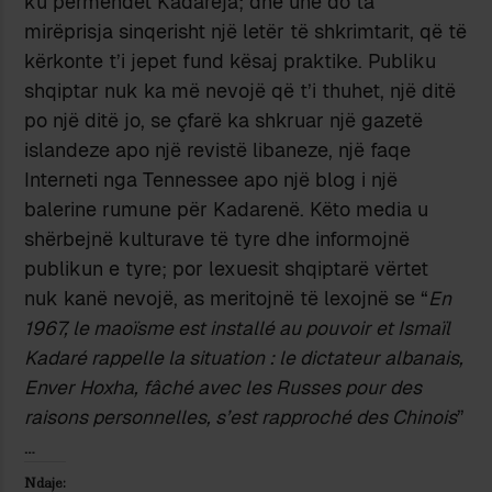
ku përmendet Kadareja; dhe unë do ta
mirëprisja sinqerisht një letër të shkrimtarit, që të
kërkonte t’i jepet fund kësaj praktike. Publiku
shqiptar nuk ka më nevojë që t’i thuhet, një ditë
po një ditë jo, se çfarë ka shkruar një gazetë
islandeze apo një revistë libaneze, një faqe
Interneti nga Tennessee apo një blog i një
balerine rumune për Kadarenë. Këto media u
shërbejnë kulturave të tyre dhe informojnë
publikun e tyre; por lexuesit shqiptarë vërtet
nuk kanë nevojë, as meritojnë të lexojnë se “
En
1967, le maoïsme est installé au pouvoir et Ismaïl
Kadaré rappelle la situation : le dictateur albanais,
Enver Hoxha, fâché avec les Russes pour des
raisons personnelles, s’est rapproché des Chinois
”
…
Ndaje: