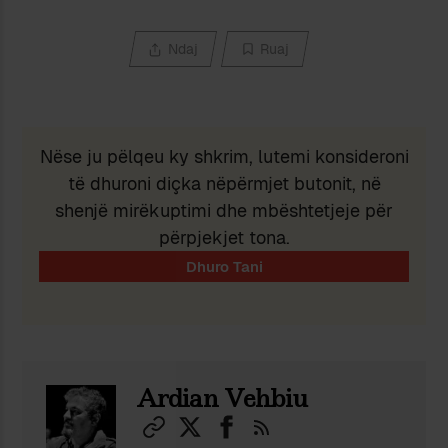
Ndaj
Ruaj
Nëse ju pëlqeu ky shkrim, lutemi konsideroni
të dhuroni diçka nëpërmjet butonit, në
shenjë mirëkuptimi dhe mbështetjeje për
përpjekjet tona.
Ardian Vehbiu