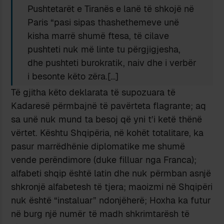
Pushtetarët e Tiranës e lanë të shkojë në
Paris “pasi sipas thashethemeve unë
kisha marrë shumë ftesa, të cilave
pushteti nuk më linte tu përgjigjesha,
dhe pushteti burokratik, naiv dhe i verbër
i besonte këto zëra.[…]
Të gjitha këto deklarata të supozuara të
Kadaresë përmbajnë të pavërteta flagrante; aq
sa unë nuk mund ta besoj që yni t’i ketë thënë
vërtet. Kështu Shqipëria, në kohët totalitare, ka
pasur marrëdhënie diplomatike me shumë
vende perëndimore (duke filluar nga Franca);
alfabeti shqip është latin dhe nuk përmban asnjë
shkronjë alfabetesh të tjera; maoizmi në Shqipëri
nuk është “instaluar” ndonjëherë; Hoxha ka futur
në burg një numër të madh shkrimtarësh të