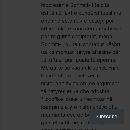
hipotezën e Schmitt-it (e cila
është në fakt e kundërshtueshme;
dhe unë vetë nuk e besoj); por
edhe duke e konsideruar si fyerje
për të gjithë shqiptarët, meqë
Schmitt-i, duke u shprehur kështu,
ua ka mohuar këtyre aftësinë për
të luftuar për ideale të epërme.
Më qartë se kaq nuk bëhet. Yni e
kundërshton hipotezën e
historianit zviceran me argument
të natyrës etike dhe ndoshta
filozofike; duke u rreshtuar në
kampin e atyre historianëve dhe
mendimtarëve që besojnë se
Subscribe
gjestet sublime, në histori, kanë