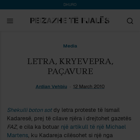
DHURO
Search
Media
for:
LETRA, KRYEVEPRA,
PAÇAVURE
Ardian Vehbiu
12 March 2010
Shekulli boton sot
dy letra proteste të Ismail
Kadaresë, prej të cilave njëra i drejtohet gazetës
FAZ
, e cila ka botuar
një artikull të një Michael
Martens
, ku Kadareja cilësohet si një nga