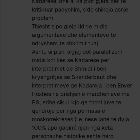
Kadarese, dhe ai ka plot gjera per te
kritikuar padyshim, s’do shikoja asnje
problem.
Thjesht s’po gjeja lidhje midis
argumentave dhe elementeve te
ndryshem te shkrimit tuaj.
Ashtu si p.sh. s’gjej dot paralelizem
midis kritikes se Kadarese per
interpretimet qe Shmidi i ben
kryengritjes se Skenderbeut dhe
interpretimeve qe Kadareja i ben Enver
Hoxhes ne prishjen e mardhenieve me
BS; edhe sikur kjo qe thoni juve te
qendroje per nga permasa e
moskorrekteses (i.e. nese jane te dyja
100% apo gabim) njeri nga keta
personazhe historike eshte heroi