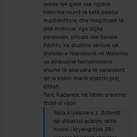
sepse një gjest ose ngjarje
historike mund të ketë pasoja
madhështore, dhe megjithatë të
jetë motivuar nga diçka
personale, private ose banale.
Kështu, ka studime serioze që
disfatën e Napoleonit në Waterloo
ua atribuojnë hemorroideve
shumë të acaruara të perandorit,
që ia kishin marrë shpirtin prej
ditësh.
Tani, Kadareja, në letrën e sotme,
thotë si vijon:
Teza kryesore e z. Schmitt
që shkaktoi acarim, ishte
motivi i kryengritjes 25-