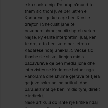
e ka shok a nip. Po prap s’mund te
them sic thoni juve per letren e
Kadarese, qe keto qe ben Klosi e
drejtori i Shekullit jane te
pakaperdishme; secili shpreh veten.
Nejse, ky eshte interpretimi juaj, keni
te drejte ta beni kete per letren e
Kadarese ndaj Shekullit. Vecse sic
thashe s’e shikoj lidhjen midis
pacavureve qe ben media jone dhe
intervistes se Kadarese botuar nga
Panorama dhe shume gjerave te tjera
qe juve shkruani ne artikull dhe
paralelizmat qe beni midis tyre, direkt
e indirekt.
Nese artikulli do ishte nje kritike ndaj