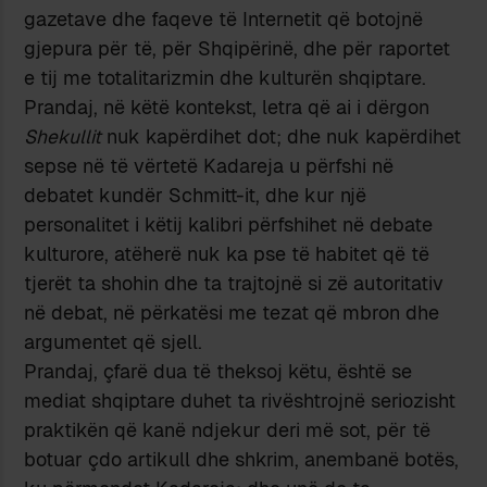
gazetave dhe faqeve të Internetit që botojnë
gjepura për të, për Shqipërinë, dhe për raportet
e tij me totalitarizmin dhe kulturën shqiptare.
Prandaj, në këtë kontekst, letra që ai i dërgon
Shekullit
nuk kapërdihet dot; dhe nuk kapërdihet
sepse në të vërtetë Kadareja u përfshi në
debatet kundër Schmitt-it, dhe kur një
personalitet i këtij kalibri përfshihet në debate
kulturore, atëherë nuk ka pse të habitet që të
tjerët ta shohin dhe ta trajtojnë si zë autoritativ
në debat, në përkatësi me tezat që mbron dhe
argumentet që sjell.
Prandaj, çfarë dua të theksoj këtu, është se
mediat shqiptare duhet ta rivështrojnë seriozisht
praktikën që kanë ndjekur deri më sot, për të
botuar çdo artikull dhe shkrim, anembanë botës,