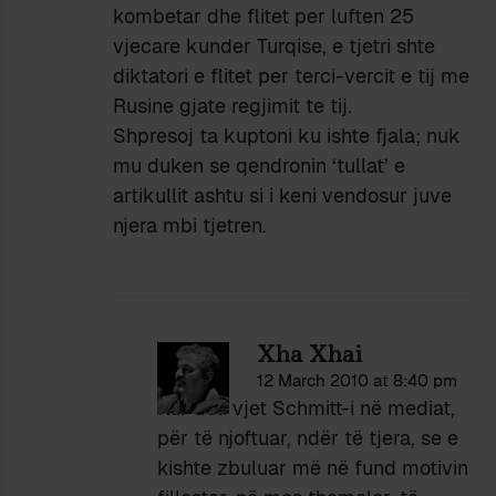
kombetar dhe flitet per luften 25
vjecare kunder Turqise, e tjetri shte
diktatori e flitet per terci-vercit e tij me
Rusine gjate regjimit te tij.
Shpresoj ta kuptoni ku ishte fjala; nuk
mu duken se qendronin ‘tullat’ e
artikullit ashtu si i keni vendosur juve
njera mbi tjetren.
Xha Xhai
12 March 2010 at 8:40 pm
Kur doli vjet Schmitt-i në mediat,
për të njoftuar, ndër të tjera, se e
kishte zbuluar më në fund motivin