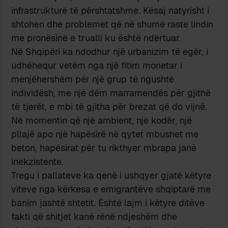
infrastrukturë të përshtatshme. Kësaj natyrisht i
shtohen dhe problemet që në shumë raste lindin
me pronësinë e trualli ku është ndërtuar.
Në Shqipëri ka ndodhur një urbanizim të egër, i
udhëhequr vetëm nga një fitim monetar i
menjëhershëm për një grup të ngushtë
individësh, me një dëm marramendës për gjithë
të tjerët, e mbi të gjitha për brezat që do vijnë.
Në momentin që një ambient, një kodër, një
pllajë apo një hapësirë në qytet mbushet me
beton, hapësirat për tu rikthyer mbrapa janë
inekzistente.
Tregu i pallateve ka qenë i ushqyer gjatë këtyre
viteve nga kërkesa e emigrantëve shqiptarë me
banim jashtë shtetit. Është lajm i këtyre ditëve
fakti që shitjet kanë rënë ndjeshëm dhe