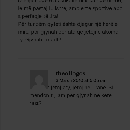
shenjë rruge e as shkalle nuk ka ngelur më,
le më pastaj lulishte, ambiente sportive apo
sipërfaqje të lira!
Për turizëm qyteti është djegur një herë e
mirë, por gjynah për ata që jetojnë akoma
ty. Gjynah i madh!
theollogos
3 March 2010 at 5:05 pm
Une nuk jetoj aty, jetoj ne Tirane. Si
mendon ti, jam per gjynah ne kete
rast?