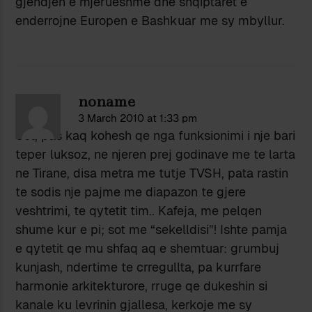
gjendjen e mjerueshme dhe shqiptaret e
enderrojne Europen e Bashkuar me sy mbyllur.
noname
3 March 2010 at 1:33 pm
Sot, pas kaq kohesh qe nga funksionimi i nje bari
teper luksoz, ne njeren prej godinave me te larta
ne Tirane, disa metra me tutje TVSH, pata rastin
te sodis nje pajme me diapazon te gjere
veshtrimi, te qytetit tim.. Kafeja, me pelqen
shume kur e pi; sot me “sekelldisi”! Ishte pamja
e qytetit qe mu shfaq aq e shemtuar: grumbuj
kunjash, ndertime te crregullta, pa kurrfare
harmonie arkitekturore, rruge qe dukeshin si
kanale ku levrinin gjallesa, kerkoje me sy