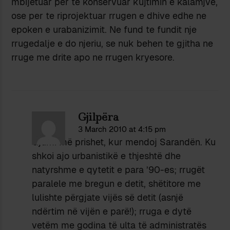
mbijetuar per te konservuar kujtimin e kalamjve,
ose per te riprojektuar rrugen e dhive edhe ne
epoken e urabanizimit. Ne fund te fundit nje
rrugedalje e do njeriu, se nuk behen te gjitha ne
rruge me drite apo ne rrugen kryesore.
Gjilpëra
3 March 2010 at 4:15 pm
Gjumi më prishet, kur mendoj Sarandën. Ku
shkoi ajo urbanistikë e thjeshtë dhe
natyrshme e qytetit e para ’90-es; rrugët
paralele me bregun e detit, shëtitore me
lulishte përgjate vijës së detit (asnjë
ndërtim në vijën e parë!); rruga e dytë
vetëm me godina të ulta të administratës