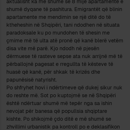
aktualisht ka më shumë se 8 mijë apartamente e
shumë dyqane të pashitura. Emigrantët që blinin
apartamente me mendimin se një ditë do të
ktheheshin në Shqipëri, tani ndodhen në situata
paradoksale ku po mundohen të shesin me
çmime më të ulta atë pronë që kanë blerë vetëm
disa vite më parë. Kjo ndodh në pjesën
dërmuese të rasteve sepse ata nuk arrijnë më të
përballojnë pagesat e rregullta të kësteve të
huasë që kanë, për shkak të krizës dhe
papunësisë natyrisht.
Po shfryhet hovi i ndërtimeve që dukej sikur nuk
do reshte më. Sot po kuptojmë se në Shqipëri
është ndërtuar shumë më tepër nga sa ishin
nevojat për banesa që popullsia shqiptare
kishte. Po shikojmë çdo ditë e më shumë se
zhvillimi urbanistik pa kontroll po e deklasifikon