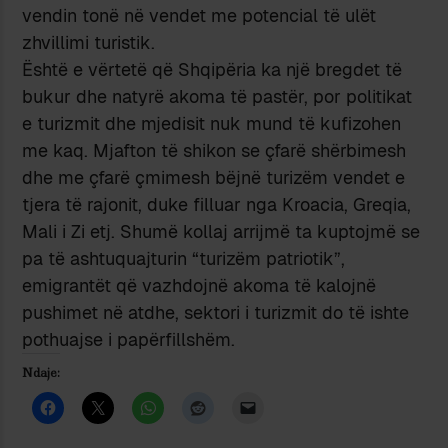
vendin tonë në vendet me potencial të ulët
zhvillimi turistik.
Është e vërtetë që Shqipëria ka një bregdet të
bukur dhe natyrë akoma të pastër, por politikat
e turizmit dhe mjedisit nuk mund të kufizohen
me kaq. Mjafton të shikon se çfarë shërbimesh
dhe me çfarë çmimesh bëjnë turizëm vendet e
tjera të rajonit, duke filluar nga Kroacia, Greqia,
Mali i Zi etj. Shumë kollaj arrijmë ta kuptojmë se
pa të ashtuquajturin “turizëm patriotik”,
emigrantët që vazhdojnë akoma të kalojnë
pushimet në atdhe, sektori i turizmit do të ishte
pothuajse i papërfillshëm.
Ndaje: