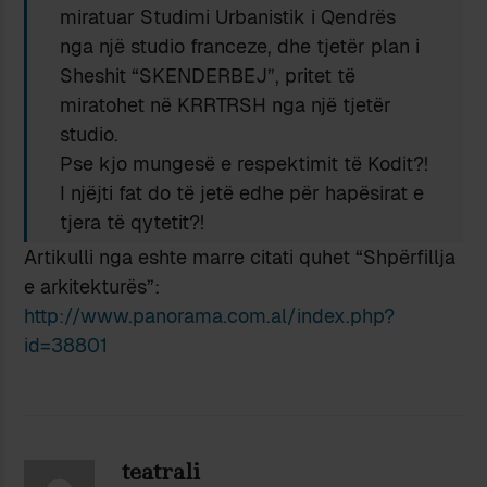
miratuar Studimi Urbanistik i Qendrës
nga një studio franceze, dhe tjetër plan i
Sheshit “SKENDERBEJ”, pritet të
miratohet në KRRTRSH nga një tjetër
studio.
Pse kjo mungesë e respektimit të Kodit?!
I njëjti fat do të jetë edhe për hapësirat e
tjera të qytetit?!
Artikulli nga eshte marre citati quhet “Shpërfillja
e arkitekturës”:
http://www.panorama.com.al/index.php?
id=38801
teatrali