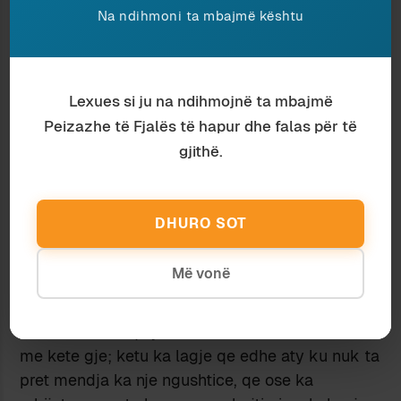
Na ndihmoni ta mbajmë kështu
marrin per tutkun.
“Okazion – 650 euro/m2, apartament 100 m2,
ndertim i ri, afer qendres ne Sarande, me pamje
te shkelqyer nga deti”. (para 6 muajsh)
Lexues si ju na ndihmojnë ta mbajmë
Ky ishte okazioni. 65 000 euro apartament + 10
Peizazhe të Fjalës të hapur dhe falas për të
000 euro mobilim = 75 000 euro. Ama pushon si
gjithë.
zotni, jo merohesh hoteleve apo me qerara. O
okazion o okazion, te vdes une sa perpjete ke
marre ne Shqiperi. (75 000 euro ti pjestosh me
DHURO SOT
15 bejne 5000 euro pushime ne vit). Jo per gje
se une kisha kohe qe mendohesha per nje
Më vonë
emertese te goditur per Saranden, kur ia jep
Maks Velo: Psikiatri Betoni.
Per Tiranen as qe ja vlen te flasesh fare lidhur
me kete gje; ketu ka lagje qe edhe aty ku nuk ta
pret mendja ka nje ngushtice, qe ose ka