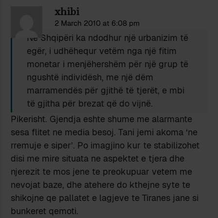
xhibi
2 March 2010 at 6:08 pm
Në Shqipëri ka ndodhur një urbanizim të
egër, i udhëhequr vetëm nga një fitim
monetar i menjëhershëm për një grup të
ngushtë individësh, me një dëm
marramendës për gjithë të tjerët, e mbi
të gjitha për brezat që do vijnë.
Pikerisht. Gjendja eshte shume me alarmante
sesa flitet ne media besoj. Tani jemi akoma ‘ne
rremuje e siper’. Po imagjino kur te stabilizohet
disi me mire situata ne aspektet e tjera dhe
njerezit te mos jene te preokupuar vetem me
nevojat baze, dhe atehere do kthejne syte te
shikojne qe pallatet e lagjeve te Tiranes jane si
bunkeret qemoti.