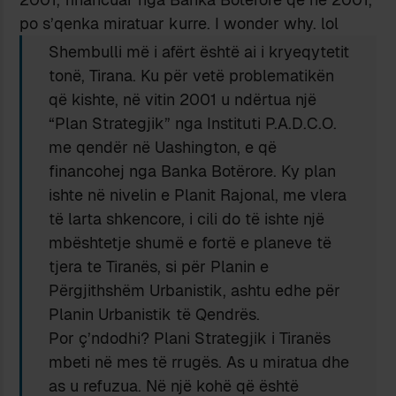
po s’qenka miratuar kurre. I wonder why. lol
Shembulli më i afërt është ai i kryeqytetit
tonë, Tirana. Ku për vetë problematikën
që kishte, në vitin 2001 u ndërtua një
“Plan Strategjik” nga Instituti P.A.D.C.O.
me qendër në Uashington, e që
financohej nga Banka Botërore. Ky plan
ishte në nivelin e Planit Rajonal, me vlera
të larta shkencore, i cili do të ishte një
mbështetje shumë e fortë e planeve të
tjera te Tiranës, si për Planin e
Përgjithshëm Urbanistik, ashtu edhe për
Planin Urbanistik të Qendrës.
Por ç’ndodhi? Plani Strategjik i Tiranës
mbeti në mes të rrugës. As u miratua dhe
as u refuzua. Në një kohë që është