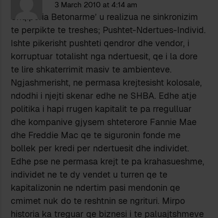
3 March 2010 at 4:14 am
Shqiperia Betonarme’ u realizua ne sinkronizim
te perpikte te treshes; Pushtet-Ndertues-Individ.
Ishte pikerisht pushteti qendror dhe vendor, i
korruptuar totalisht nga ndertuesit, qe i la dore
te lire shkaterrimit masiv te ambienteve.
Ngjashmerisht, ne permasa krejtesisht kolosale,
ndodhi i njejti skenar edhe ne SHBA. Edhe atje
politika i hapi rrugen kapitalit te pa rregulluar
dhe kompanive gjysem shteterore Fannie Mae
dhe Freddie Mac qe te siguronin fonde me
bollek per kredi per ndertuesit dhe individet.
Edhe pse ne permasa krejt te pa krahasueshme,
individet ne te dy vendet u turren qe te
kapitalizonin ne ndertim pasi mendonin qe
cmimet nuk do te reshtnin se ngrituri. Mirpo
historia ka treguar qe biznesi i te paluajtshmeve