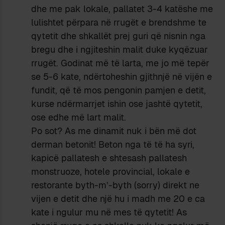
dhe me pak lokale, pallatet 3-4 katëshe me
lulishtet përpara në rrugët e brendshme te
qytetit dhe shkallët prej guri që nisnin nga
bregu dhe i ngjiteshin malit duke kyqëzuar
rrugët. Godinat më të larta, me jo më tepër
se 5-6 kate, ndërtoheshin gjithnjë në vijën e
fundit, që të mos pengonin pamjen e detit,
kurse ndërmarrjet ishin ose jashtë qytetit,
ose edhe më lart malit.
Po sot? As me dinamit nuk i bën më dot
derman betonit! Beton nga të të ha syri,
kapicë pallatesh e shtesash pallatesh
monstruoze, hotele provincial, lokale e
restorante byth-m’-byth (sorry) direkt ne
vijen e detit dhe një hu i madh me 20 e ca
kate i ngulur mu në mes të qytetit! As