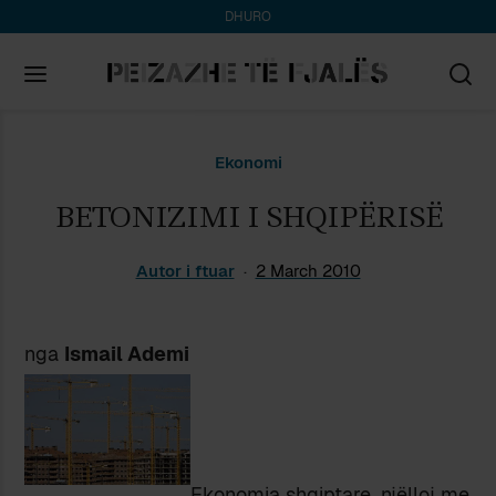
DHURO
Search
Ekonomi
for:
BETONIZIMI I SHQIPËRISË
Autor i ftuar
2 March 2010
nga
Ismail Ademi
Ekonomia shqiptare, njëlloj me