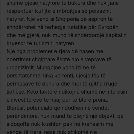
shumë pjesë natyrore të bukura dhe nuk janë
respektuar kufijtë e mbrojtjes së peizazhit
natyror. Një vend si Shqipëria që aspiron të
shndërrohet në tërheqje turistike për Evropën
dhe më gjerë, nuk mund të shpërdorojë kapitalin
kryesor të turizmit: natyrën.
Një nga problemet e tjera që hasen me
ndërtimet shqiptare është ajo e veprave të
urbanizimit. Mungojnë kanalizime të
përshtatshme, linja korrenti, ujësjellës të
përmasave të duhura dhe mbi të gjitha rrugë
lidhëse. Këto faktorë ndikojnë shumë në interesin
e investitorëve të huaj për të blerë prona.
Blerësit potencialë që ndodhen në vendet
perëndimore, nuk mund të blejnë një objekt, që
sidoqoftë nuk kushton pak në krahasim me
vende të tjera, nëse nuk shikojnë një