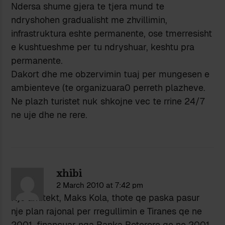
Ndersa shume gjera te tjera mund te
ndryshohen gradualisht me zhvillimin,
infrastruktura eshte permanente, ose tmerresisht
e kushtueshme per tu ndryshuar, keshtu pra
permanente.
Dakort dhe me obzervimin tuaj per mungesen e
ambienteve (te organizuara0 perreth plazheve.
Ne plazh turistet nuk shkojne vec te rrine 24/7
ne uje dhe ne rere.
xhibi
2 March 2010 at 7:42 pm
Nje arkitekt, Maks Kola, thote qe paska pasur
nje plan rajonal per rregullimin e Tiranes qe ne
2001, financuar nga Banka Boterore qe ne 2001,