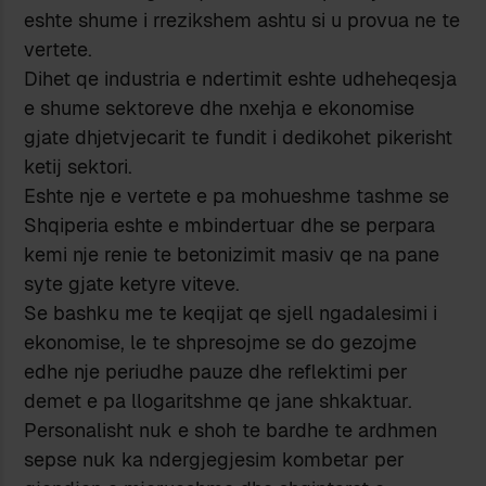
eshte shume i rrezikshem ashtu si u provua ne te
vertete.
Dihet qe industria e ndertimit eshte udheheqesja
e shume sektoreve dhe nxehja e ekonomise
gjate dhjetvjecarit te fundit i dedikohet pikerisht
ketij sektori.
Eshte nje e vertete e pa mohueshme tashme se
Shqiperia eshte e mbindertuar dhe se perpara
kemi nje renie te betonizimit masiv qe na pane
syte gjate ketyre viteve.
Se bashku me te keqijat qe sjell ngadalesimi i
ekonomise, le te shpresojme se do gezojme
edhe nje periudhe pauze dhe reflektimi per
demet e pa llogaritshme qe jane shkaktuar.
Personalisht nuk e shoh te bardhe te ardhmen
sepse nuk ka ndergjegjesim kombetar per