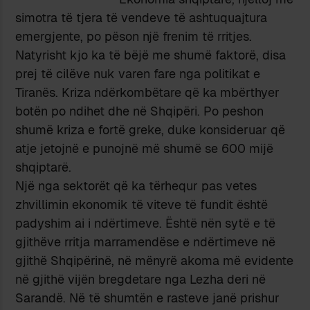
simotra të tjera të vendeve të ashtuquajtura
emergjente, po pëson një frenim të rritjes.
Natyrisht kjo ka të bëjë me shumë faktorë, disa
prej të cilëve nuk varen fare nga politikat e
Tiranës. Kriza ndërkombëtare që ka mbërthyer
botën po ndihet dhe në Shqipëri. Po peshon
shumë kriza e fortë greke, duke konsideruar që
atje jetojnë e punojnë më shumë se 600 mijë
shqiptarë.
Një nga sektorët që ka tërhequr pas vetes
zhvillimin ekonomik të viteve të fundit është
padyshim ai i ndërtimeve. Është nën sytë e të
gjithëve rritja marramendëse e ndërtimeve në
gjithë Shqipërinë, në mënyrë akoma më evidente
në gjithë vijën bregdetare nga Lezha deri në
Sarandë. Në të shumtën e rasteve janë prishur