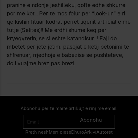
pranine e ndonje jeshilleku, qofte edhe shkurre,
por me kot… Per te mos folur per “look-un” e ri
qe kishin fituar kodrat perret liqenit artficial e me
tutje (Selites)!! Me erdhi shume keq per
kryeqytetin, se si eshte katandisur…! Faji do
mbetet per jete jetim, pasojat e ketij betonimi te
shfrenuar, rrjedhoje e babezise se pushteteve,
do i vuajme brez pas brezi.
Abonohu për të marrë artikujt e rinj me email.
Email
Abonohu
Rreth nesh
Merr pjes​​ë​
Dhuro
Arkivi
Autorët