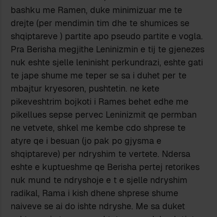
bashku me Ramen, duke minimizuar me te
drejte (per mendimin tim dhe te shumices se
shqiptareve ) partite apo pseudo partite e vogla.
Pra Berisha megjithe Leninizmin e tij te gjenezes
nuk eshte sjelle leninisht perkundrazi, eshte gati
te jape shume me teper se sa i duhet per te
mbajtur kryesoren, pushtetin. ne kete
pikeveshtrim bojkoti i Rames behet edhe me
pikellues sepse pervec Leninizmit qe permban
ne vetvete, shkel me kembe cdo shprese te
atyre qe i besuan (jo pak po gjysma e
shqiptareve) per ndryshim te vertete. Ndersa
eshte e kuptueshme qe Berisha pertej retorikes
nuk mund te ndryshoje e t e sjelle ndryshim
radikal, Rama i kish dhene shprese shume
naiveve se ai do ishte ndryshe. Me sa duket