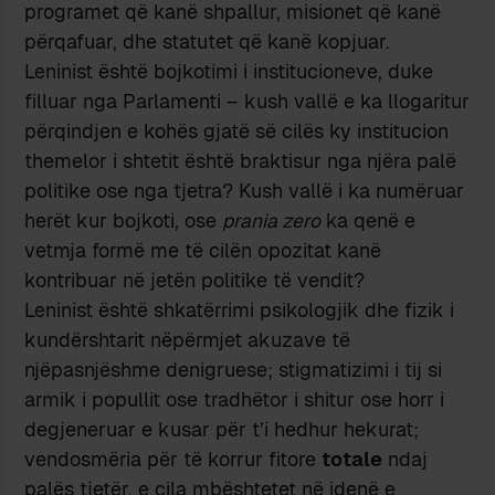
programet që kanë shpallur, misionet që kanë
përqafuar, dhe statutet që kanë kopjuar.
Leninist është bojkotimi i institucioneve, duke
filluar nga Parlamenti – kush vallë e ka llogaritur
përqindjen e kohës gjatë së cilës ky institucion
themelor i shtetit është braktisur nga njëra palë
politike ose nga tjetra? Kush vallë i ka numëruar
herët kur bojkoti, ose
prania zero
ka qenë e
vetmja formë me të cilën opozitat kanë
kontribuar në jetën politike të vendit?
Leninist është shkatërrimi psikologjik dhe fizik i
kundërshtarit nëpërmjet akuzave të
njëpasnjëshme denigruese; stigmatizimi i tij si
armik i popullit ose tradhëtor i shitur ose horr i
degjeneruar e kusar për t’i hedhur hekurat;
vendosmëria për të korrur fitore
totale
ndaj
palës tjetër, e cila mbështetet në idenë e