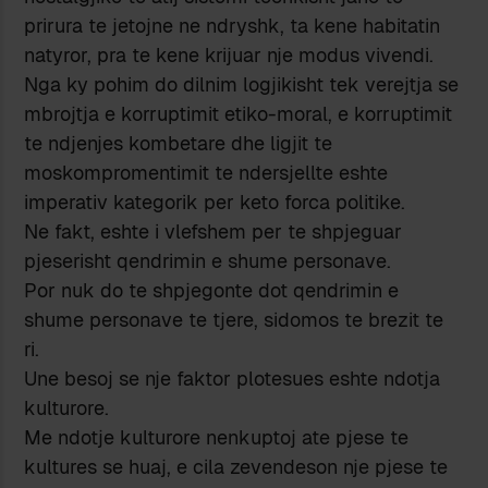
prirura te jetojne ne ndryshk, ta kene habitatin
natyror, pra te kene krijuar nje modus vivendi.
Nga ky pohim do dilnim logjikisht tek verejtja se
mbrojtja e korruptimit etiko-moral, e korruptimit
te ndjenjes kombetare dhe ligjit te
moskompromentimit te ndersjellte eshte
imperativ kategorik per keto forca politike.
Ne fakt, eshte i vlefshem per te shpjeguar
pjeserisht qendrimin e shume personave.
Por nuk do te shpjegonte dot qendrimin e
shume personave te tjere, sidomos te brezit te
ri.
Une besoj se nje faktor plotesues eshte ndotja
kulturore.
Me ndotje kulturore nenkuptoj ate pjese te
kultures se huaj, e cila zevendeson nje pjese te