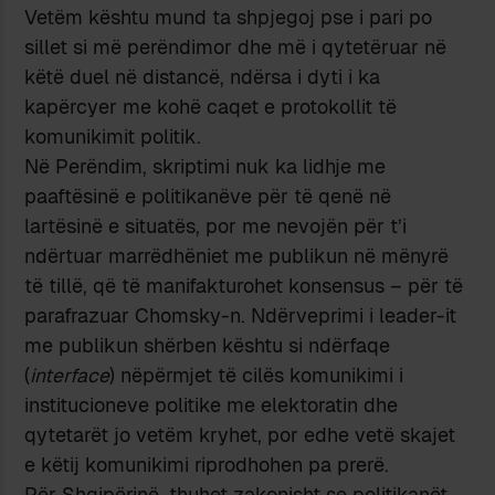
Vetëm kështu mund ta shpjegoj pse i pari po
sillet si më perëndimor dhe më i qytetëruar në
këtë duel në distancë, ndërsa i dyti i ka
kapërcyer me kohë caqet e protokollit të
komunikimit politik.
Në Perëndim, skriptimi nuk ka lidhje me
paaftësinë e politikanëve për të qenë në
lartësinë e situatës, por me nevojën për t’i
ndërtuar marrëdhëniet me publikun në mënyrë
të tillë, që të manifakturohet konsensus – për të
parafrazuar Chomsky-n. Ndërveprimi i leader-it
me publikun shërben kështu si ndërfaqe
(
interface
) nëpërmjet të cilës komunikimi i
institucioneve politike me elektoratin dhe
qytetarët jo vetëm kryhet, por edhe vetë skajet
e këtij komunikimi riprodhohen pa prerë.
Për Shqipërinë, thuhet zakonisht se politikanët