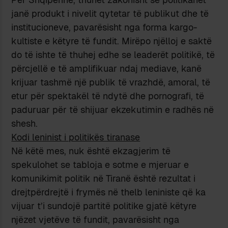
janë produkt i nivelit qytetar të publikut dhe të
institucioneve, pavarësisht nga forma kargo-
kultiste e këtyre të fundit. Mirëpo njëlloj e saktë
do të ishte të thuhej edhe se leaderët politikë, të
përcjellë e të amplifikuar ndaj mediave, kanë
krijuar tashmë një publik të vrazhdë, amoral, të
etur për spektakël të ndytë dhe pornografi, të
paduruar për të shijuar ekzekutimin e radhës në
shesh.
Kodi leninist i politikës tiranase
Në këtë mes, nuk është ekzagjerim të
spekulohet se tabloja e sotme e mjeruar e
komunikimit politik në Tiranë është rezultat i
drejtpërdrejtë i frymës në thelb leniniste që ka
vijuar t’i sundojë partitë politike gjatë këtyre
njëzet vjetëve të fundit, pavarësisht nga