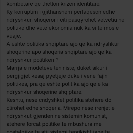
kombetare qe thellon krizen identitare.
Ky korruptim i gjithanshem perfaqeson edhe
ndryshkun shoqeror i cili pasqyrohet vetvetiu ne
politike dhe vete ekonomia nuk ka si te mos e
vuaje.
A eshte politika shqiptare ajo qe ka ndryshkur
shoqerine apo shoqeria shqiptare ajo qe ka
ndryshkur politiken ?
Marrja e modeleve leniniste, duket sikur i
pergjigjet kesaj pyetjeje duke i vene fajin
politikes, pra qe eshte politika ajo qe e ka
ndryshkur shoqerine shqiptare.
Keshtu, nese cndyshket politika atehere do
clirohet edhe shoqeria. Mirepo nese rrenjet e
ndryshkut gjenden ne sistemin komunist,
atehere forcat politike te mbushura me
nostalgjike te atij sistemi teorikisht jane te