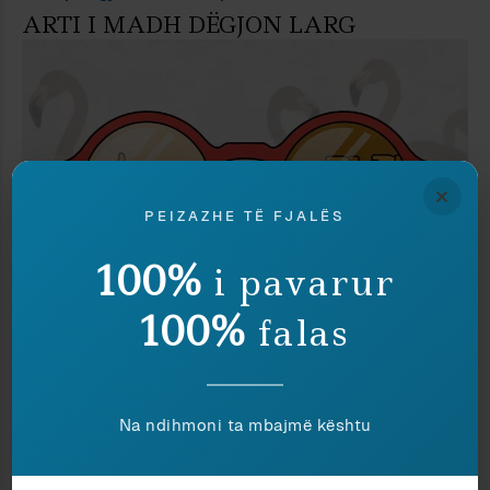
ARTI I MADH DËGJON LARG
×
PEIZAZHE TË FJALËS
100%
i pavarur
100%
falas
Politikë
Ajkuna Dakli
PO UNË QË NUK VOTOJ PËR TY?
Na ndihmoni ta mbajmë kështu
PA KOMENTE