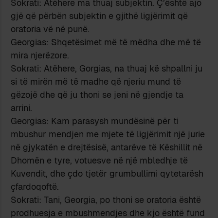
Sokrati: Atëhere ma thuaj subjektin. Ç’është ajo
gjë që përbën subjektin e gjithë ligjërimit që
oratoria vë në punë.
Georgias: Shqetësimet më të mëdha dhe më të
mira njerëzore.
Sokrati: Atëhere, Gorgias, na thuaj kë shpallni ju
si të mirën më të madhe që njeriu mund të
gëzojë dhe që ju thoni se jeni në gjendje ta
arrini.
Georgias: Kam parasysh mundësinë për ti
mbushur mendjen me mjete të ligjërimit një jurie
në gjykatën e drejtësisë, antarëve të Këshillit në
Dhomën e tyre, votuesve në një mbledhje të
Kuvendit, dhe çdo tjetër grumbullimi qytetarësh
çfardoqoftë.
Sokrati: Tani, Georgia, po thoni se oratoria është
prodhuesja e mbushmendjes dhe kjo është fund