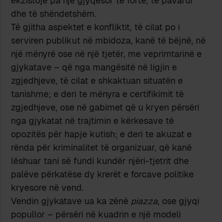
ekzistojë pa një gjyqësor të fortë, të pavarur
dhe të shëndetshëm.
Të gjitha aspektet e konfliktit, të cilat po i
serviren publikut në mbidoza, kanë të bëjnë, në
një mënyrë ose në një tjetër, me veprimtarinë e
gjykatave – që nga mangësitë në ligjin e
zgjedhjeve, të cilat e shkaktuan situatën e
tanishme; e deri te mënyra e certifikimit të
zgjedhjeve, ose në gabimet që u kryen përsëri
nga gjykatat në trajtimin e kërkesave të
opozitës për hapje kutish; e deri te akuzat e
rënda për kriminalitet të organizuar, që kanë
lëshuar tani së fundi kundër njëri-tjetrit dhe
palëve përkatëse dy krerët e forcave politike
kryesore në vend.
Vendin gjykatave ua ka zënë
piazza
, ose gjyqi
popullor – përsëri në kuadrin e një modeli