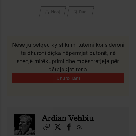
Ndaj
Ruaj
Nëse ju pëlqeu ky shkrim, lutemi konsideroni
të dhuroni diçka nëpërmjet butonit, në
shenjë mirëkuptimi dhe mbështetjeje për
përpjekjet tona.
Ardian Vehbiu