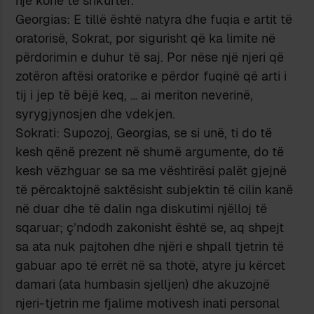
një kohë të shkurtër.
Georgias: E tillë është natyra dhe fuqia e artit të
oratorisë, Sokrat, por sigurisht që ka limite në
përdorimin e duhur të saj. Por nëse një njeri që
zotëron aftësi oratorike e përdor fuqinë që arti i
tij i jep të bëjë keq, … ai meriton neverinë,
syrygjynosjen dhe vdekjen.
Sokrati: Supozoj, Georgias, se si unë, ti do të
kesh qënë prezent në shumë argumente, do të
kesh vëzhguar se sa me vështirësi palët gjejnë
të përcaktojnë saktësisht subjektin të cilin kanë
në duar dhe të dalin nga diskutimi njëlloj të
sqaruar; ç’ndodh zakonisht është se, aq shpejt
sa ata nuk pajtohen dhe njëri e shpall tjetrin të
gabuar apo të errët në sa thotë, atyre ju kërcet
damari (ata humbasin sjelljen) dhe akuzojnë
njeri-tjetrin me fjalime motivesh inati personal