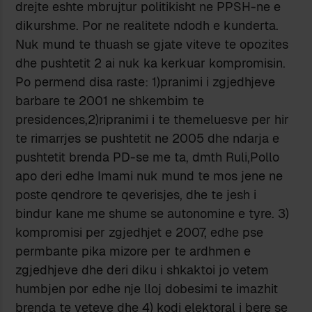
drejte eshte mbrujtur politikisht ne PPSH-ne e
dikurshme. Por ne realitete ndodh e kunderta.
Nuk mund te thuash se gjate viteve te opozites
dhe pushtetit 2 ai nuk ka kerkuar kompromisin.
Po permend disa raste: 1)pranimi i zgjedhjeve
barbare te 2001 ne shkembim te
presidences,2)ripranimi i te themeluesve per hir
te rimarrjes se pushtetit ne 2005 dhe ndarja e
pushtetit brenda PD-se me ta, dmth Ruli,Pollo
apo deri edhe Imami nuk mund te mos jene ne
poste qendrore te qeverisjes, dhe te jesh i
bindur kane me shume se autonomine e tyre. 3)
kompromisi per zgjedhjet e 2007, edhe pse
permbante pika mizore per te ardhmen e
zgjedhjeve dhe deri diku i shkaktoi jo vetem
humbjen por edhe nje lloj dobesimi te imazhit
brenda te veteve dhe 4) kodi elektoral i bere se