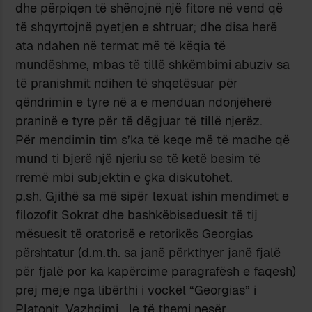
dhe përpiqen të shënojnë një fitore në vend që
të shqyrtojnë pyetjen e shtruar; dhe disa herë
ata ndahen në termat më të këqia të
mundëshme, mbas të tillë shkëmbimi abuziv sa
të pranishmit ndihen të shqetësuar për
qëndrimin e tyre në a e menduan ndonjëherë
praninë e tyre për të dëgjuar të tillë njerëz.
Për mendimin tim s’ka të keqe më të madhe që
mund ti bjerë një njeriu se të ketë besim të
rremë mbi subjektin e çka diskutohet.
p.sh. Gjithë sa më sipër lexuat ishin mendimet e
filozofit Sokrat dhe bashkëbiseduesit të tij
mësuesit të oratorisë e retorikës Georgias
përshtatur (d.m.th. sa janë përkthyer janë fjalë
për fjalë por ka kapërcime paragrafësh e faqesh)
prej meje nga libërthi i vockël “Georgias” i
Platonit. Vazhdimi… le të themi nesër.