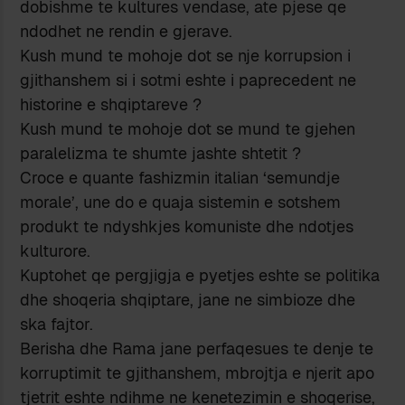
dobishme te kultures vendase, ate pjese qe
ndodhet ne rendin e gjerave.
Kush mund te mohoje dot se nje korrupsion i
gjithanshem si i sotmi eshte i paprecedent ne
historine e shqiptareve ?
Kush mund te mohoje dot se mund te gjehen
paralelizma te shumte jashte shtetit ?
Croce e quante fashizmin italian ‘semundje
morale’, une do e quaja sistemin e sotshem
produkt te ndyshkjes komuniste dhe ndotjes
kulturore.
Kuptohet qe pergjigja e pyetjes eshte se politika
dhe shoqeria shqiptare, jane ne simbioze dhe
ska fajtor.
Berisha dhe Rama jane perfaqesues te denje te
korruptimit te gjithanshem, mbrojtja e njerit apo
tjetrit eshte ndihme ne kenetezimin e shoqerise,