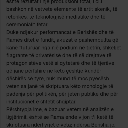
është rezultat i një produksioni total, i cili
bashkon në vetvete elemente të artit skenik, të
retorikës, të teknologjisë mediatike dhe të
ceremonialit fetar.
Duke ndjekur performancat e Berishës dhe të
Ramës ditët e fundit, akuzat e pashembullta që
kanë fluturuar nga një podium në tjetrin, shkeljet
flagrante të privatësisë dhe të së drejtave të
protagonistëve vetë si qytetarë dhe të tjerëve
që janë përfshirë në këto çështje kundër
dëshirës së tyre, nuk mund të mos pyesësh
veten sa janë të skriptuara këto monologje të
padenja për politikën, për jetën publike dhe për
institucionet e shtetit shqiptar.
Përshtypja ime, e bazuar vetëm në analizën e
ligjërimit, është se Rama ende vijon t’i ketë të
skriptuara ndërhyrjet e veta; ndërsa Berisha jo.