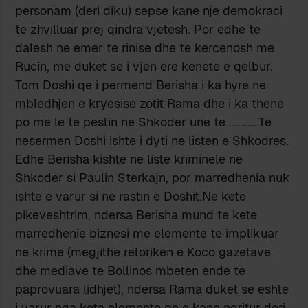
personam (deri diku) sepse kane nje demokraci
te zhvilluar prej qindra vjetesh. Por edhe te
dalesh ne emer te rinise dhe te kercenosh me
Rucin, me duket se i vjen ere kenete e qelbur.
Tom Doshi qe i permend Berisha i ka hyre ne
mbledhjen e kryesise zotit Rama dhe i ka thene
po me le te pestin ne Shkoder une te ………….Te
nesermen Doshi ishte i dyti ne listen e Shkodres.
Edhe Berisha kishte ne liste kriminele ne
Shkoder si Paulin Sterkajn, por marredhenia nuk
ishte e varur si ne rastin e Doshit.Ne kete
pikeveshtrim, ndersa Berisha mund te kete
marredhenie biznesi me elemente te implikuar
ne krime (megjithe retoriken e Koco gazetave
dhe mediave te Bollinos mbeten ende te
paprovuara lidhjet), ndersa Rama duket se eshte
i varur nga keta elemente qe e kane ngritur deri