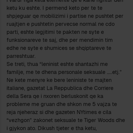
ketu ku eshte. I permend keto per te te
shpjeguar qe mobilizimi i partise ne pushtet per
ruajtjen e pushtetin pervecse normal ne cdo
parti, eshte legjitimi te pakten ne syte e
funksionareve te saj, dhe per mendimin tim
edhe ne syte e shumices se shqiptareve te
parreshtuar.
Se treti, thua “leninist eshte shantazhi me
familje, me te dhena personale seksuale …..etj.”
Ne kete menyre ke bere leniniste te majten
italiane, gazetat La Reppublica dhe Corriere
della Sera qe i nxoren berluskonit qe ka
probleme me gruan dhe shkon me 5 vajza te
reja njeheraz si dhe gazeten NYtimes e cila
“vezhgon” zakonet seksuale te Tiger Woods dhe
i gjykon ato. Dikush tjeter e tha ketu,