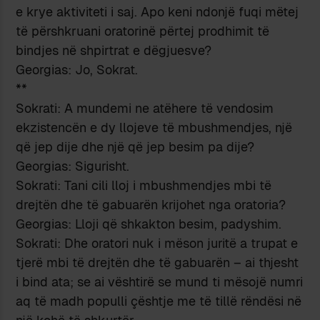
e krye aktiviteti i saj. Apo keni ndonjë fuqi mëtej
të përshkruani oratorinë përtej prodhimit të
bindjes në shpirtrat e dëgjuesve?
Georgias: Jo, Sokrat.
**
Sokrati: A mundemi ne atëhere të vendosim
ekzistencën e dy llojeve të mbushmendjes, një
që jep dije dhe një që jep besim pa dije?
Georgias: Sigurisht.
Sokrati: Tani cili lloj i mbushmendjes mbi të
drejtën dhe të gabuarën krijohet nga oratoria?
Georgias: Lloji që shkakton besim, padyshim.
Sokrati: Dhe oratori nuk i mëson juritë a trupat e
tjerë mbi të drejtën dhe të gabuarën – ai thjesht
i bind ata; se ai vështirë se mund ti mësojë numri
aq të madh populli çështje me të tillë rëndësi në