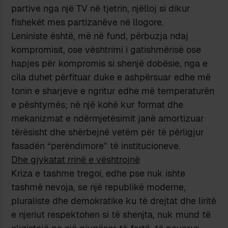
partive nga një TV në tjetrin, njëlloj si dikur
fishekët mes partizanëve në llogore.
Leniniste është, më në fund, përbuzja ndaj
kompromisit, ose vështrimi i gatishmërisë ose
hapjes për kompromis si shenjë dobësie, nga e
cila duhet përfituar duke e ashpërsuar edhe më
tonin e sharjeve e ngritur edhe më temperaturën
e pështymës; në një kohë kur format dhe
mekanizmat e ndërmjetësimit janë amortizuar
tërësisht dhe shërbejnë vetëm për të përligjur
fasadën “perëndimore” të institucioneve.
Dhe gjykatat rrinë e vështrojnë
Kriza e tashme tregoi, edhe pse nuk ishte
tashmë nevoja, se një republikë moderne,
pluraliste dhe demokratike ku të drejtat dhe liritë
e njeriut respektohen si të shenjta, nuk mund të