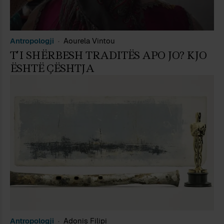
Antropologji
Aourela Vintou
T’I SHËRBESH TRADITËS APO JO? KJO
ËSHTË ÇËSHTJA
Antropologji
Adonis Filipi