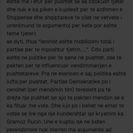
eshte me i etur per pushtet se sa cdokush tjeter
dhe nuk e ka piken e kujdesit per te ardhmen e
Shqiperise dhe shqiptareve te cilet ne vetvete i
urren(mund te argumentoj per kete por eshte
teme tjeter).
se dyti, thua “leninist eshte mobilizimi total i
partise per te mposhtur tjetrin……”. Cdo parti
eshte ne politike per te qene ne pushtet, ose te
pakten per te influencuar vendimmarrjen e
pushtetareve. Pra ne esencen e saj politika eshte
lufta per pushtet. Partise Demokratike po i
cenohet (per mendimin tim) teresisht pa te
drejte nje pushtet qe ajo te pakten mendon se e
ka fituar me vote. Dhe kjo po i behet ne emer te
votes se lire nga nje kundershtar qe kryetrim ka
Gramoz Rucin. Une e kuptoj qe ne boten
perendimore nuk merren me argumente ad