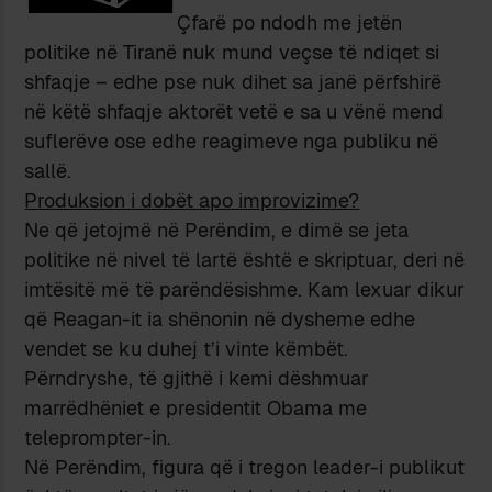
Çfarë po ndodh me jetën
politike në Tiranë nuk mund veçse të ndiqet si
shfaqje – edhe pse nuk dihet sa janë përfshirë
në këtë shfaqje aktorët vetë e sa u vënë mend
suflerëve ose edhe reagimeve nga publiku në
sallë.
Produksion i dobët apo improvizime?
Ne që jetojmë në Perëndim, e dimë se jeta
politike në nivel të lartë është e skriptuar, deri në
imtësitë më të parëndësishme. Kam lexuar dikur
që Reagan-it ia shënonin në dysheme edhe
vendet se ku duhej t’i vinte këmbët.
Përndryshe, të gjithë i kemi dëshmuar
marrëdhëniet e presidentit Obama me
teleprompter-in.
Në Perëndim, figura që i tregon leader-i publikut