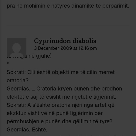
pra ne mohimin e natyres dinamike te perparimit.
Cyprinodon diabolis
3 December 2009 at 12:16 pm
(E keqja në gjuhë)
*
Sokrati: Cili është objekti me të cilin merret
oratoria?
Georgias: … Oratoria kryen punën dhe prodhon
efektet e saj tërësisht me mjetet e ligjërimit.
Sokrati: A s’është oratoria njëri nga artet që
ekzkluzivisht vë në punë ligjërimin për
përmbushjen e punës dhe qëllimit të tyre?
Georgias: Është.