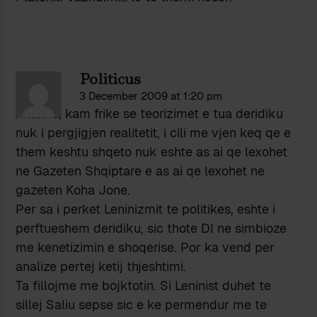
Politicus
3 December 2009 at 1:20 pm
Xhaxha, kam frike se teorizimet e tua deridiku
nuk i pergjigjen realitetit, i cili me vjen keq qe e
them keshtu shqeto nuk eshte as ai qe lexohet
ne Gazeten Shqiptare e as ai qe lexohet ne
gazeten Koha Jone.
Per sa i perket Leninizmit te politikes, eshte i
perftueshem deridiku, sic thote DI ne simbioze
me kenetizimin e shoqerise. Por ka vend per
analize pertej ketij thjeshtimi.
Ta fillojme me bojktotin. Si Leninist duhet te
sillej Saliu sepse sic e ke permendur me te