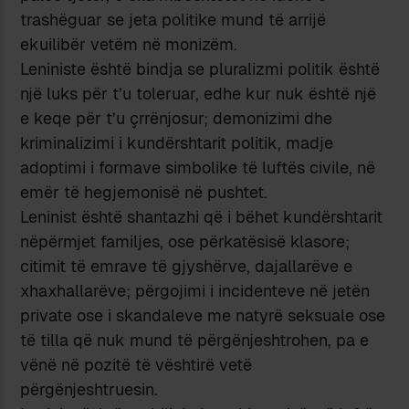
trashëguar se jeta politike mund të arrijë
ekuilibër vetëm në monizëm.
Leniniste është bindja se pluralizmi politik është
një luks për t’u toleruar, edhe kur nuk është një
e keqe për t’u çrrënjosur; demonizimi dhe
kriminalizimi i kundërshtarit politik, madje
adoptimi i formave simbolike të luftës civile, në
emër të hegjemonisë në pushtet.
Leninist është shantazhi që i bëhet kundërshtarit
nëpërmjet familjes, ose përkatësisë klasore;
citimit të emrave të gjyshërve, dajallarëve e
xhaxhallarëve; përgojimi i incidenteve në jetën
private ose i skandaleve me natyrë seksuale ose
të tilla që nuk mund të përgënjeshtrohen, pa e
vënë në pozitë të vështirë vetë
përgënjeshtruesin.