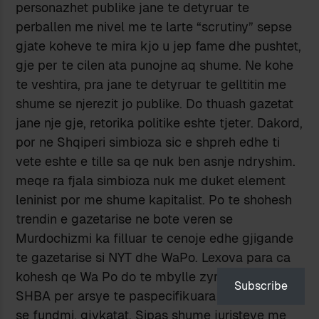
personazhet publike jane te detyruar te
perballen me nivel me te larte “scrutiny” sepse
gjate koheve te mira kjo u jep fame dhe pushtet,
gje per te cilen ata punojne aq shume. Ne kohe
te veshtira, pra jane te detyruar te gelltitin me
shume se njerezit jo publike. Do thuash gazetat
jane nje gje, retorika politike eshte tjeter. Dakord,
por ne Shqiperi simbioza sic e shpreh edhe ti
vete eshte e tille sa qe nuk ben asnje ndryshim.
meqe ra fjala simbioza nuk me duket element
leninist por me shume kapitalist. Po te shohesh
trendin e gazetarise ne bote veren se
Murdochizmi ka filluar te cenoje edhe gjigande
te gazetarise si NYT dhe WaPo. Lexova para ca
kohesh qe Wa Po do te mbylle zyrat e saj neper
Subscribe
SHBA per arsye te paspecifikuara financiare.
se fundmi, gjykatat. Sipas shume juristeve me