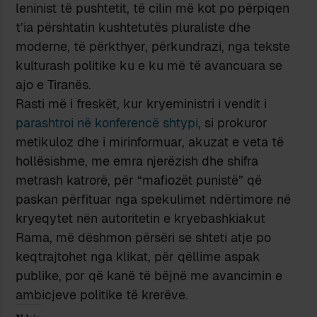
leninist të pushtetit, të cilin më kot po përpiqen
t’ia përshtatin kushtetutës pluraliste dhe
moderne, të përkthyer, përkundrazi, nga tekste
kulturash politike ku e ku më të avancuara se
ajo e Tiranës.
Rasti më i freskët, kur kryeministri i vendit i
parashtroi në konferencë shtypi
, si prokuror
metikuloz dhe i mirinformuar, akuzat e veta të
hollësishme, me emra njerëzish dhe shifra
metrash katrorë, për “mafiozët punistë” që
paskan përfituar nga spekulimet ndërtimore në
kryeqytet nën autoritetin e kryebashkiakut
Rama, më dëshmon përsëri se shteti atje po
keqtrajtohet nga klikat, për qëllime aspak
publike, por që kanë të bëjnë me avancimin e
ambicjeve politike të krerëve.