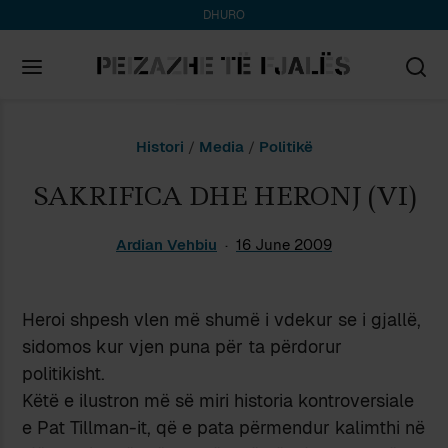
DHURO
Search
Histori
/
Media
/
Politikë
for:
SAKRIFICA DHE HERONJ (VI)
Ardian Vehbiu
16 June 2009
Heroi shpesh vlen më shumë i vdekur se i gjallë,
sidomos kur vjen puna për ta përdorur
politikisht.
Këtë e ilustron më së miri historia kontroversiale
e Pat Tillman-it, që e pata përmendur kalimthi në