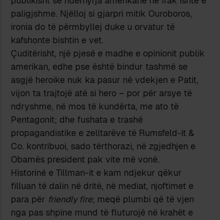
publikisht se ndërhyrja amerikane në Irak ishte e
paligjshme. Njëlloj si gjarpri mitik Ouroboros,
ironia do të përmbyllej duke u orvatur të
kafshonte bishtin e vet.
Çuditërisht, një pjesë e madhe e opinionit publik
amerikan, edhe pse është bindur tashmë se
asgjë heroike nuk ka pasur në vdekjen e Patit,
vijon ta trajtojë atë si hero – por për arsye të
ndryshme, në mos të kundërta, me ato të
Pentagonit; dhe fushata e trashë
propagandistike e zelltarëve të Rumsfeld-it &
Co. kontribuoi, sado tërthorazi, në zgjedhjen e
Obamës president pak vite më vonë.
Historinë e Tillman-it e kam ndjekur qëkur
filluan të dalin në dritë, në mediat, njoftimet e
para për
friendly fire
; meqë plumbi që të vjen
nga pas shpine mund të fluturojë në krahët e