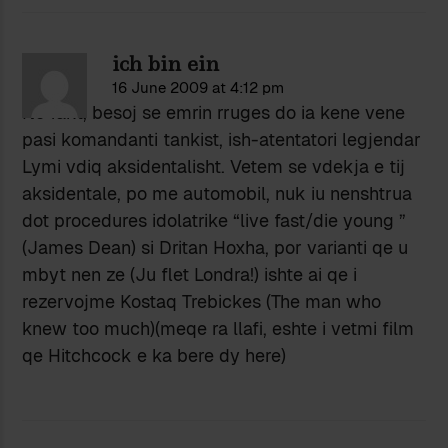
ich bin ein
16 June 2009 at 4:12 pm
Ne fakt, besoj se emrin rruges do ia kene vene
pasi komandanti tankist, ish-atentatori legjendar
Lymi vdiq aksidentalisht. Vetem se vdekja e tij
aksidentale, po me automobil, nuk iu nenshtrua
dot procedures idolatrike “live fast/die young ”
(James Dean) si Dritan Hoxha, por varianti qe u
mbyt nen ze (Ju flet Londra!) ishte ai qe i
rezervojme Kostaq Trebickes (The man who
knew too much)(meqe ra llafi, eshte i vetmi film
qe Hitchcock e ka bere dy here)