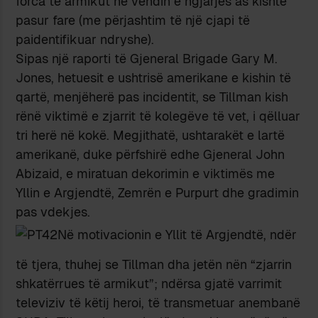
forca të armikut në vendin e ngjarjes as kishte
pasur fare (me përjashtim të një cjapi të
paidentifikuar ndryshe).
Sipas një raporti të Gjeneral Brigade Gary M.
Jones, hetuesit e ushtrisë amerikane e kishin të
qartë, menjëherë pas incidentit, se Tillman kish
rënë viktimë e zjarrit të kolegëve të vet, i qëlluar
tri herë në kokë. Megjithatë, ushtarakët e lartë
amerikanë, duke përfshirë edhe Gjeneral John
Abizaid, e miratuan dekorimin e viktimës me
Yllin e Argjendtë, Zemrën e Purpurt dhe gradimin
pas vdekjes.
Në motivacionin e Yllit të Argjendtë, ndër
të tjera, thuhej se Tillman dha jetën nën “zjarrin
shkatërrues të armikut”; ndërsa gjatë varrimit
televiziv të këtij heroi, të transmetuar anembanë