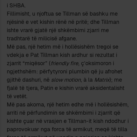
i SHBA.
Fillimisht, u njoftua se Tillman së bashku me
njësinë e vet kishin rënë në pritë; dhe Tillman
ishte vrarë gjatë një shkëmbimi zjarri me
tradhtarë të milicisë afgane.
Më pas, një hetim më i hollësishëm tregoi se
vdekja e Pat Tillman kish ardhur si rezultat i
zjarrit “miqësor” (
friendly fire
, ç’oksimoron i
ngjethshëm: përfytyroni plumbin që ju afrohet
gjithë dashuri, në
slow motion
, à la
Matrix
); me
fjalë të tjera, Patin e kishin vrarë aksidentalisht
të vetët.
Më pas akoma, një hetim edhe më i hollësishëm,
arriti në përfundimin se shkëmbimi i zjarrit që
kishte çuar në vrasjen e Tillman-it kish ndodhur i
paprovokuar nga forca të armikut, meqë të tilla