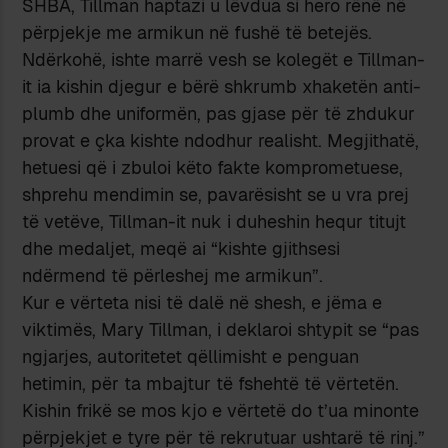
SHBA, Tillman haptazi u lëvdua si hero rënë në
përpjekje me armikun në fushë të betejës.
Ndërkohë, ishte marrë vesh se kolegët e Tillman-
it ia kishin djegur e bërë shkrumb xhaketën anti-
plumb dhe uniformën, pas gjase për të zhdukur
provat e çka kishte ndodhur realisht. Megjithatë,
hetuesi që i zbuloi këto fakte komprometuese,
shprehu mendimin se, pavarësisht se u vra prej
të vetëve, Tillman-it nuk i duheshin hequr titujt
dhe medaljet, meqë ai “kishte gjithsesi
ndërmend të përleshej me armikun”.
Kur e vërteta nisi të dalë në shesh, e jëma e
viktimës, Mary Tillman, i deklaroi shtypit se “pas
ngjarjes, autoritetet qëllimisht e penguan
hetimin, për ta mbajtur të fshehtë të vërtetën.
Kishin frikë se mos kjo e vërtetë do t’ua minonte
përpjekjet e tyre për të rekrutuar ushtarë të rinj.”