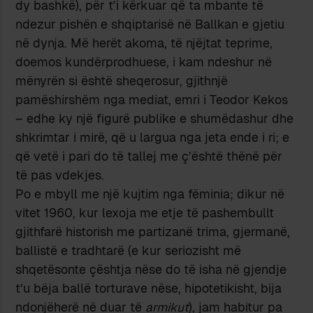
dy bashkë), për t’i kërkuar që ta mbante të
ndezur pishën e shqiptarisë në Ballkan e gjetiu
në dynja. Më herët akoma, të njëjtat teprime,
doemos kundërprodhuese, i kam ndeshur në
mënyrën si është sheqerosur, gjithnjë
pamëshirshëm nga mediat, emri i Teodor Kekos
– edhe ky një figurë publike e shumëdashur dhe
shkrimtar i mirë, që u largua nga jeta ende i ri; e
që vetë i pari do të tallej me ç’është thënë për
të pas vdekjes.
Po e mbyll me një kujtim nga fëminia; dikur në
vitet 1960, kur lexoja me etje të pashembullt
gjithfarë historish me partizanë trima, gjermanë,
ballistë e tradhtarë (e kur seriozisht më
shqetësonte çështja nëse do të isha në gjendje
t’u bëja ballë torturave nëse, hipotetikisht, bija
ndonjëherë në duar të
armikut
), jam habitur pa