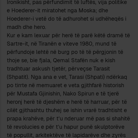
Ironikisht, pas përfundimit të luftës, vija politike
e Hoederer-it miratohet nga Moska; dhe
Hoederer-i vetë do të adhurohet si udhëheqës i
madh dhe hero.
Kur e kam lexuar për herë të parë këtë dramë të
Sartre-it, në Tiranën e viteve 1980, mund të
përfundoje lehtë në burg po të të përgjonin të
thoje se, bie fjala, Qemal Stafën nuk e kish
tradhtuar askush tjetër, përveçse Tarasit
(Shpatit). Nga ana e vet, Tarasi (Shpati) ndërkaq
po tirrte në memuaret e veta gjithfarë historish
për Mustafa Gjinishin, Nako Spirun e të tjerë
heronj herë të djeshëm e herë të harruar, për të
cilët gjithashtu thuhej se ishin vrarë tradhtisht e
prapa krahëve, për t’u nderuar më pas si shahitë
të revolucies e për t’u hapur punë skulptorëve
të popullit, arkitektëve të lapidarëve dhe zyrës