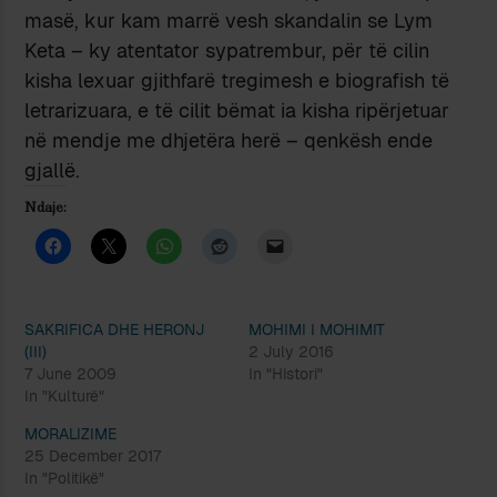
masë, kur kam marrë vesh skandalin se Lym
Keta – ky atentator sypatrembur, për të cilin
kisha lexuar gjithfarë tregimesh e biografish të
letrarizuara, e të cilit bëmat ia kisha ripërjetuar
në mendje me dhjetëra herë – qenkësh ende
gjallë.
Ndaje:
SAKRIFICA DHE HERONJ
MOHIMI I MOHIMIT
(III)
2 July 2016
7 June 2009
In "Histori"
In "Kulturë"
MORALIZIME
25 December 2017
In "Politikë"