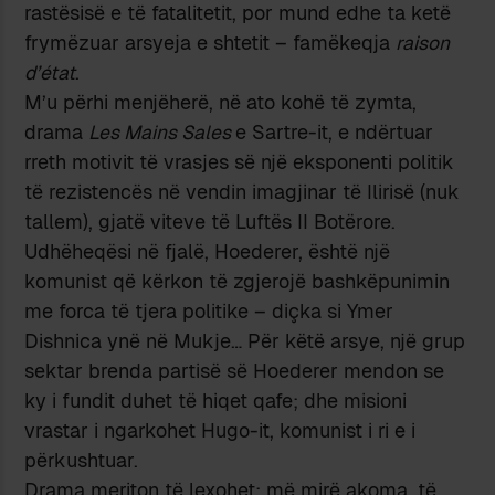
rastësisë e të fatalitetit, por mund edhe ta ketë
frymëzuar arsyeja e shtetit – famëkeqja
raison
d’état
.
M’u përhi menjëherë, në ato kohë të zymta,
drama
Les Mains Sales
e Sartre-it, e ndërtuar
rreth motivit të vrasjes së një eksponenti politik
të rezistencës në vendin imagjinar të Ilirisë (nuk
tallem), gjatë viteve të Luftës II Botërore.
Udhëheqësi në fjalë, Hoederer, është një
komunist që kërkon të zgjerojë bashkëpunimin
me forca të tjera politike – diçka si Ymer
Dishnica ynë në Mukje… Për këtë arsye, një grup
sektar brenda partisë së Hoederer mendon se
ky i fundit duhet të hiqet qafe; dhe misioni
vrastar i ngarkohet Hugo-it, komunist i ri e i
përkushtuar.
Drama meriton të lexohet; më mirë akoma, të