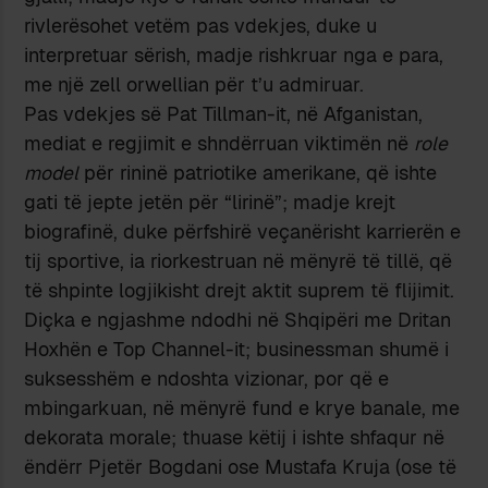
rivlerësohet vetëm pas vdekjes, duke u
interpretuar sërish, madje rishkruar nga e para,
me një zell orwellian për t’u admiruar.
Pas vdekjes së Pat Tillman-it, në Afganistan,
mediat e regjimit e shndërruan viktimën në
role
model
për rininë patriotike amerikane, që ishte
gati të jepte jetën për “lirinë”; madje krejt
biografinë, duke përfshirë veçanërisht karrierën e
tij sportive, ia riorkestruan në mënyrë të tillë, që
të shpinte logjikisht drejt aktit suprem të flijimit.
Diçka e ngjashme ndodhi në Shqipëri me Dritan
Hoxhën e Top Channel-it; businessman shumë i
suksesshëm e ndoshta vizionar, por që e
mbingarkuan, në mënyrë fund e krye banale, me
dekorata morale; thuase këtij i ishte shfaqur në
ëndërr Pjetër Bogdani ose Mustafa Kruja (ose të