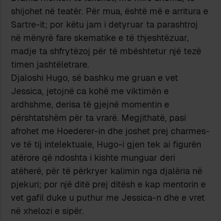
shijohet në teatër. Për mua, është më e arritura e
Sartre-it; por këtu jam i detyruar ta parashtroj
në mënyrë fare skematike e të thjeshtëzuar,
madje ta shfrytëzoj për të mbështetur një tezë
timen jashtëletrare.
Djaloshi Hugo, së bashku me gruan e vet
Jessica, jetojnë ca kohë me viktimën e
ardhshme, derisa të gjejnë momentin e
përshtatshëm për ta vrarë. Megjithatë, pasi
afrohet me Hoederer-in dhe joshet prej charmes-
ve të tij intelektuale, Hugo-i gjen tek ai figurën
atërore që ndoshta i kishte munguar deri
atëherë, për të përkryer kalimin nga djalëria në
pjekuri; por një ditë prej ditësh e kap mentorin e
vet gafil duke u puthur me Jessica-n dhe e vret
në xhelozi e sipër.