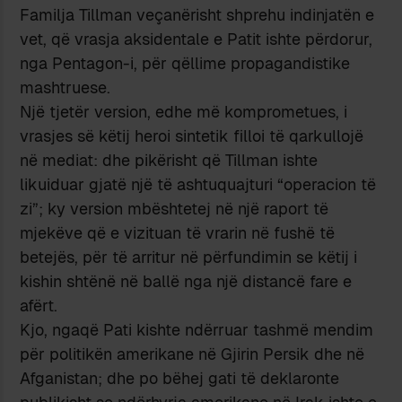
Familja Tillman veçanërisht shprehu indinjatën e
vet, që vrasja aksidentale e Patit ishte përdorur,
nga Pentagon-i, për qëllime propagandistike
mashtruese.
Një tjetër version, edhe më komprometues, i
vrasjes së këtij heroi sintetik filloi të qarkullojë
në mediat: dhe pikërisht që Tillman ishte
likuiduar gjatë një të ashtuquajturi “operacion të
zi”; ky version mbështetej në një raport të
mjekëve që e vizituan të vrarin në fushë të
betejës, për të arritur në përfundimin se këtij i
kishin shtënë në ballë nga një distancë fare e
afërt.
Kjo, ngaqë Pati kishte ndërruar tashmë mendim
për politikën amerikane në Gjirin Persik dhe në
Afganistan; dhe po bëhej gati të deklaronte