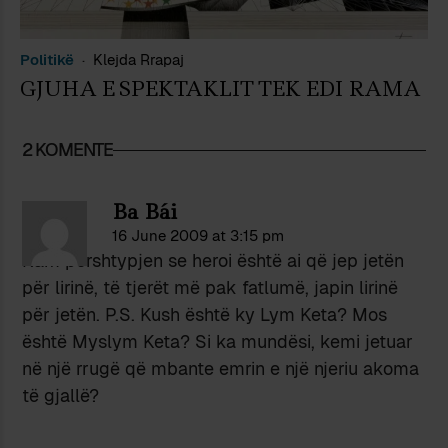
Politikë
Klejda Rrapaj
GJUHA E SPEKTAKLIT TEK EDI RAMA
2 KOMENTE
Ba Bái
16 June 2009 at 3:15 pm
Kam përshtypjen se heroi është ai që jep jetën
për lirinë, të tjerët më pak fatlumë, japin lirinë
për jetën. P.S. Kush është ky Lym Keta? Mos
është Myslym Keta? Si ka mundësi, kemi jetuar
në një rrugë që mbante emrin e një njeriu akoma
të gjallë?