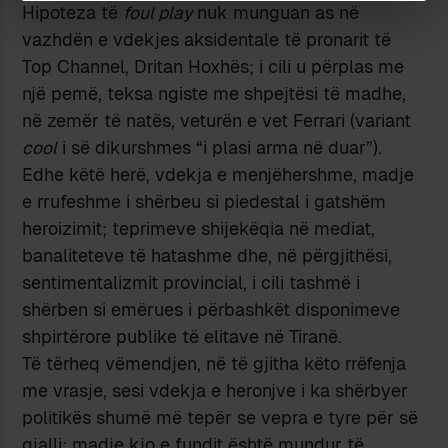
Hipoteza të
foul play
nuk munguan as në
vazhdën e vdekjes aksidentale të pronarit të
Top Channel, Dritan Hoxhës; i cili u përplas me
një pemë, teksa ngiste me shpejtësi të madhe,
në zemër të natës, veturën e vet Ferrari (variant
cool
i së dikurshmes “i plasi arma në duar”).
Edhe këtë herë, vdekja e menjëhershme, madje
e rrufeshme i shërbeu si piedestal i gatshëm
heroizimit; teprimeve shijekëqia në mediat,
banaliteteve të hatashme dhe, në përgjithësi,
sentimentalizmit provincial, i cili tashmë i
shërben si emërues i përbashkët disponimeve
shpirtërore publike të elitave në Tiranë.
Të tërheq vëmendjen, në të gjitha këto rrëfenja
me vrasje, sesi vdekja e heronjve i ka shërbyer
politikës shumë më tepër se vepra e tyre për së
gjalli; madje kjo e fundit është mundur të