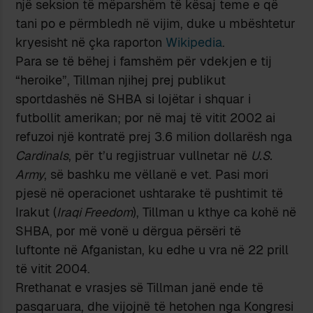
një seksion të mëparshëm të kësaj teme e që
tani po e përmbledh në vijim, duke u mbështetur
kryesisht në çka raporton
Wikipedia
.
Para se të bëhej i famshëm për vdekjen e tij
“heroike”, Tillman njihej prej publikut
sportdashës në SHBA si lojëtar i shquar i
futbollit amerikan; por në maj të vitit 2002 ai
refuzoi një kontratë prej 3.6 milion dollarësh nga
Cardinals
, për t’u regjistruar vullnetar në
U.S.
Army
, së bashku me vëllanë e vet. Pasi mori
pjesë në operacionet ushtarake të pushtimit të
Irakut (
Iraqi Freedom
), Tillman u kthye ca kohë në
SHBA, por më vonë u dërgua përsëri të
luftonte në Afganistan, ku edhe u vra në 22 prill
të vitit 2004.
Rrethanat e vrasjes së Tillman janë ende të
pasqaruara, dhe vijojnë të hetohen nga Kongresi