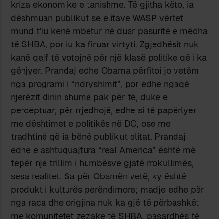
kriza ekonomike e tanishme. Të gjitha këto, ia
dëshmuan publikut se elitave WASP vërtet
mund t’iu kenë mbetur në duar pasuritë e mëdha
të SHBA, por iu ka firuar virtyti. Zgjedhësit nuk
kanë qejf të votojnë për një klasë politike që i ka
gënjyer. Prandaj edhe Obama përfitoi jo vetëm
nga programi i “ndryshimit”, por edhe ngaqë
njerëzit dinin shumë pak për të, duke e
perceptuar, për rrjedhojë, edhe si të papërlyer
me dështimet e politikës në DC, ose me
tradhtinë që ia bënë publikut elitat. Prandaj
edhe e ashtuquajtura “real America” është më
tepër një trillim i humbësve gjatë rrokullimës,
sesa realitet. Sa për Obamën vetë, ky është
produkt i kulturës perëndimore; madje edhe për
nga raca dhe origjina nuk ka gjë të përbashkët
me komunitetet zezake të SHBA, pasardhës të