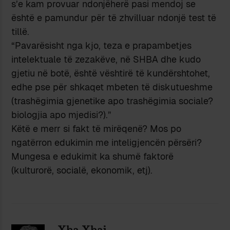
s’e kam provuar ndonjëherë pasi mendoj se
është e pamundur për të zhvilluar ndonjë test të
tillë.
“Pavarësisht nga kjo, teza e prapambetjes
intelektuale të zezakëve, në SHBA dhe kudo
gjetiu në botë, është vështirë të kundërshtohet,
edhe pse për shkaqet mbeten të diskutueshme
(trashëgimia gjenetike apo trashëgimia sociale?
biologjia apo mjedisi?).”
Këtë e merr si fakt të mirëqenë? Mos po
ngatërron edukimin me inteligjencën përsëri?
Mungesa e edukimit ka shumë faktorë
(kulturorë, socialë, ekonomik, etj).