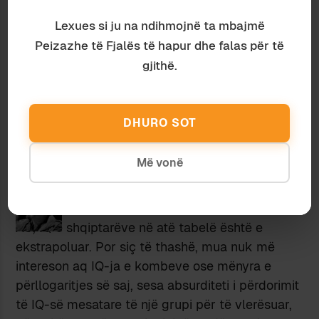
Estonia and 97in Russia). By the use of this
Lexues si ju na ndihmojnë ta mbajmë
method they provide IQs for all 192 nations in
Peizazhe të Fjalës të hapur dhe falas për të
the world.”
gjithë.
Është Shqipëria një nga këto shtete? Me siguri
që po se Shqipëria s’bë të tilla teste (të paktën
s’kam parë ndonjë lajm të tillë).
DHURO SOT
Më vonë
Xha Xhai
9 November 2008 at 2:38 am
AC, IQ e shqiptarëve në atë tabelë është e
ekstrapoluar. Por siç të thashë, mua nuk më
intereson aq IQ-ja e kombeve ose mënyra e
përllogaritjes së saj, sesa absurditeti i përdorimit
të IQ-së mesatare të një grupi për të vlerësuar,