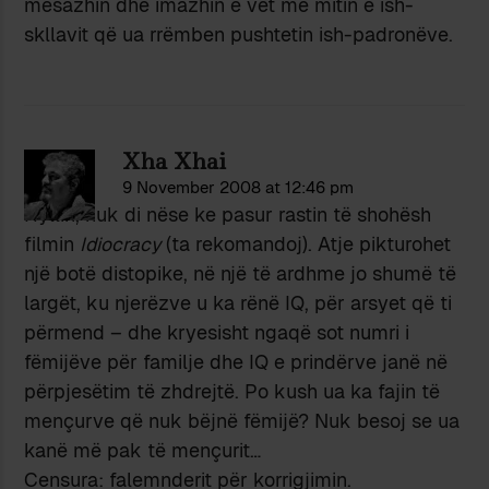
mesazhin dhe imazhin e vet me mitin e ish-
skllavit që ua rrëmben pushtetin ish-padronëve.
Xha Xhai
9 November 2008 at 12:46 pm
Hyllin, nuk di nëse ke pasur rastin të shohësh
filmin
Idiocracy
(ta rekomandoj). Atje pikturohet
një botë distopike, në një të ardhme jo shumë të
largët, ku njerëzve u ka rënë IQ, për arsyet që ti
përmend – dhe kryesisht ngaqë sot numri i
fëmijëve për familje dhe IQ e prindërve janë në
përpjesëtim të zhdrejtë. Po kush ua ka fajin të
mençurve që nuk bëjnë fëmijë? Nuk besoj se ua
kanë më pak të mençurit…
Censura: falemnderit për korrigjimin.