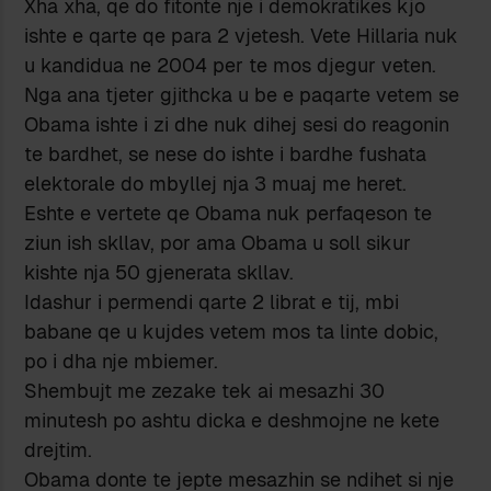
Xha xha, qe do fitonte nje i demokratikes kjo
ishte e qarte qe para 2 vjetesh. Vete Hillaria nuk
u kandidua ne 2004 per te mos djegur veten.
Nga ana tjeter gjithcka u be e paqarte vetem se
Obama ishte i zi dhe nuk dihej sesi do reagonin
te bardhet, se nese do ishte i bardhe fushata
elektorale do mbyllej nja 3 muaj me heret.
Eshte e vertete qe Obama nuk perfaqeson te
ziun ish skllav, por ama Obama u soll sikur
kishte nja 50 gjenerata skllav.
Idashur i permendi qarte 2 librat e tij, mbi
babane qe u kujdes vetem mos ta linte dobic,
po i dha nje mbiemer.
Shembujt me zezake tek ai mesazhi 30
minutesh po ashtu dicka e deshmojne ne kete
drejtim.
Obama donte te jepte mesazhin se ndihet si nje