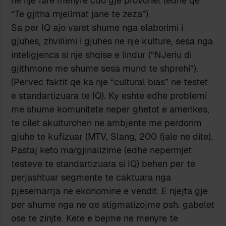
ne nje fare menyre cdo gje provohet (edhe qe
“Te gjitha mjellmat jane te zeza”).
Sa per IQ ajo varet shume nga elaborimi i
gjuhes, zhvillimi i gjuhes ne nje kulture, sesa nga
inteligjenca si nje shqise e lindur (“NJeriu di
gjithmone me shume sesa mund te shprehi”).
(Pervec faktit qe ka nje “cultural bias” ne testet
e standartizuara te IQ). Ky eshte edhe problemi
me shume komunitete neper ghetot e amerikes,
te cilet akulturohen ne ambjente me perdorim
gjuhe te kufizuar (MTV, Slang, 200 fjale ne dite).
Pastaj keto margjinalizime (edhe nepermjet
testeve te standartizuara si IQ) behen per te
perjashtuar segmente te caktuara nga
pjesemarrja ne ekonomine e vendit. E njejta gje
per shume nga ne qe stigmatizojme psh. gabelet
ose te zinjte. Kete e bejme ne menyre te