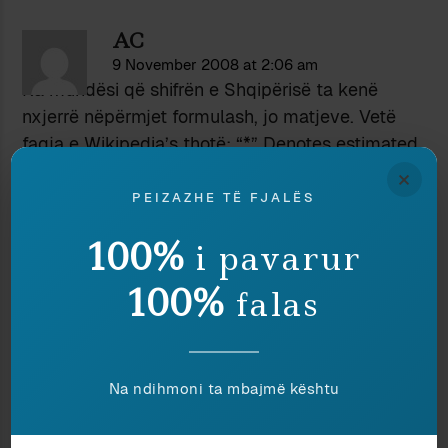
AC
9 November 2008 at 2:06 am
Ka mundësi që shifrën e Shqipërisë ta kenë
nxjerrë nëpërmjet formulash, jo matjeve. Vetë
faqja e Wikipedia’s thotë: “*” Denotes estimated
National IQ për Shqipërinë.
×
Shiko këtë:
PEIZAZHE TË FJALËS
http://www.rlynn.co.uk/pages/Richard-Lynn-
100%
i pavarur
and-Tatu-Vanhanen-IQ-and-Globa-
Inequality.asp
100%
falas
“Second, they use the same method for
estimating the IQs of nations for which they
were unable to provide measured IQs, i.e. from
neighbouring nations with culturally and racially
Na ndihmoni ta mbajmë kështu
similar populations (e.g. the IQ of Latvia is
estimated at 98 from the measured IQs of 99 in