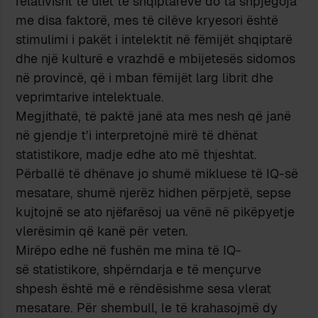
relativisht të ulët të shqiptarëve do ta shpjegoja
me disa faktorë, mes të cilëve kryesori është
stimulimi i pakët i intelektit në fëmijët shqiptarë
dhe një kulturë e vrazhdë e mbijetesës sidomos
në provincë, që i mban fëmijët larg librit dhe
veprimtarive intelektuale.
Megjithatë, të paktë janë ata mes nesh që janë
në gjendje t’i interpretojnë mirë të dhënat
statistikore, madje edhe ato më thjeshtat.
Përballë të dhënave jo shumë mikluese të IQ-së
mesatare, shumë njerëz hidhen përpjetë, sepse
kujtojnë se ato njëfarësoj ua vënë në pikëpyetje
vlerësimin që kanë për veten.
Mirëpo edhe në fushën me mina të IQ-
së statistikore, shpërndarja e të mençurve
shpesh është më e rëndësishme sesa vlerat
mesatare. Për shembull, le të krahasojmë dy