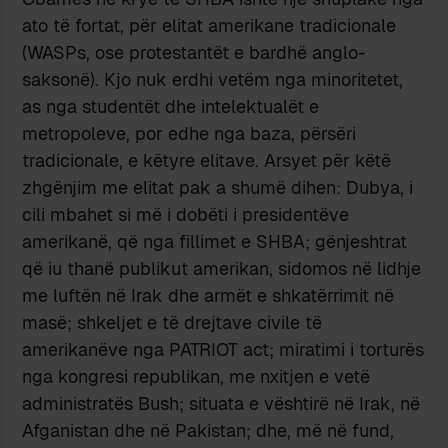
ato të fortat, për elitat amerikane tradicionale
(WASPs, ose protestantët e bardhë anglo-
saksonë). Kjo nuk erdhi vetëm nga minoritetet,
as nga studentët dhe intelektualët e
metropoleve, por edhe nga baza, përsëri
tradicionale, e këtyre elitave. Arsyet për këtë
zhgënjim me elitat pak a shumë dihen: Dubya, i
cili mbahet si më i dobëti i presidentëve
amerikanë, që nga fillimet e SHBA; gënjeshtrat
që iu thanë publikut amerikan, sidomos në lidhje
me luftën në Irak dhe armët e shkatërrimit në
masë; shkeljet e të drejtave civile të
amerikanëve nga PATRIOT act; miratimi i torturës
nga kongresi republikan, me nxitjen e vetë
administratës Bush; situata e vështirë në Irak, në
Afganistan dhe në Pakistan; dhe, më në fund,