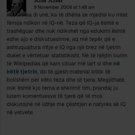
Xha Xhai
9 November 2008 at 1:48 am
AC, me sa di unë, ka të dhëna se mjedisi ku rritet
fëmija ndikon në IQ-në. Teza që IQ-ja është e
trashëguar dhe nuk ndikohet nga edukimi është
edhe ajo e diskutueshme, aq më tepër që e
ashtuquajtura rritje e IQ nga një brez në tjetrin
duket e vërtetuar statistikisht. Në të njëjtin burim
të Wikipedias që kam cituar më lart si dhe
në
këtë tjetrin
, do të gjesh material kritik të
bollshëm për këto teza dhe të tjera. Megjithatë,
nuk është kjo tema e shkrimit tim, prandaj ju
lutem komentuesve të tjerë që të mos
diskutojnë në lidhje me çështjen e natyrës së IQ
në vetvete.