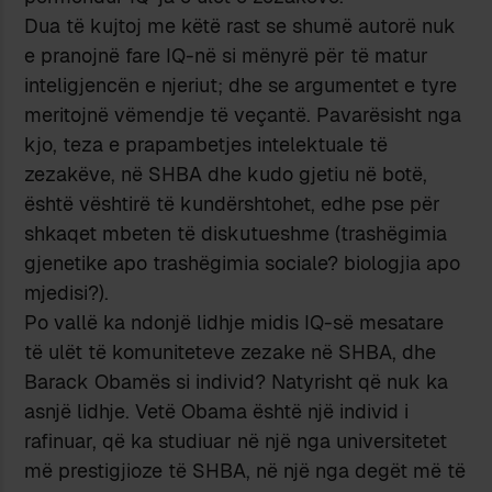
Dua të kujtoj me këtë rast se shumë autorë nuk
e pranojnë fare IQ-në si mënyrë për të matur
inteligjencën e njeriut; dhe se argumentet e tyre
meritojnë vëmendje të veçantë. Pavarësisht nga
kjo, teza e prapambetjes intelektuale të
zezakëve, në SHBA dhe kudo gjetiu në botë,
është vështirë të kundërshtohet, edhe pse për
shkaqet mbeten të diskutueshme (trashëgimia
gjenetike apo trashëgimia sociale? biologjia apo
mjedisi?).
Po vallë ka ndonjë lidhje midis IQ-së mesatare
të ulët të komuniteteve zezake në SHBA, dhe
Barack Obamës si individ? Natyrisht që nuk ka
asnjë lidhje. Vetë Obama është një individ i
rafinuar, që ka studiuar në një nga universitetet
më prestigjioze të SHBA, në një nga degët më të