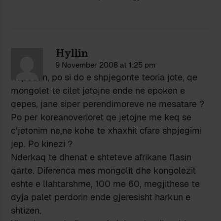
Hyllin
9 November 2008 at 1:25 pm
Kapedan, po si do e shpjegonte teoria jote, qe
mongolet te cilet jetojne ende ne epoken e
qepes, jane siper perendimoreve ne mesatare ?
Po per koreanoverioret qe jetojne me keq se
c’jetonim ne,ne kohe te xhaxhit cfare shpjegimi
jep. Po kinezi ?
Nderkaq te dhenat e shteteve afrikane flasin
qarte. Diferenca mes mongolit dhe kongolezit
eshte e llahtarshme, 100 me 60, megjithese te
dyja palet perdorin ende gjeresisht harkun e
shtizen.