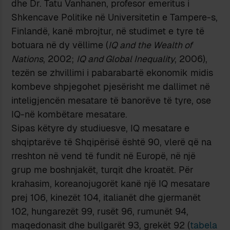
dhe Dr. Tatu Vanhanen, profesor emeritus i
Shkencave Politike në Universitetin e Tampere-s,
Finlandë, kanë mbrojtur, në studimet e tyre të
botuara në dy vëllime (
IQ and the Wealth of
Nations
, 2002;
IQ and Global Inequality
, 2006),
tezën se zhvillimi i pabarabartë ekonomik midis
kombeve shpjegohet pjesërisht me dallimet në
inteligjencën mesatare të banorëve të tyre, ose
IQ-në kombëtare mesatare.
Sipas këtyre dy studiuesve, IQ mesatare e
shqiptarëve të Shqipërisë është 90, vlerë që na
rreshton në vend të fundit në Europë, në një
grup me boshnjakët, turqit dhe kroatët. Për
krahasim, koreanojugorët kanë një IQ mesatare
prej 106, kinezët 104, italianët dhe gjermanët
102, hungarezët 99, rusët 96, rumunët 94,
maqedonasit dhe bullgarët 93, grekët 92 (
tabela