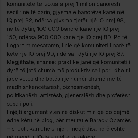
komunitete të izoluara prej 1 milion banorësh
secili: në të parin, gjysma e banorëve kanë një
IQ prej 92, ndërsa gjysma tjetër një IQ prej 88;
në të dytin, 100 000 banorë kanë një IQ prej
150, ndërsa 900 000 kanë një IQ prej 80. Po të
llogaritim mesataren, i bie që komuniteti i parë të
ketë një IQ prej 90, ndërsa i dyti një IQ prej 87.
Megjithatë, shanset praktike janë që komuniteti i
dytë të jetë shumë më produktiv se i pari, dhe t’i
japë vetes dhe botës një numër shumë më të
madh shkencëtarësh, biznesmenësh,
politikanësh, artistësh, gjeneralësh dhe profetësh
sesa i pari.
I njëjti argument vlen në diskutimin që po bëjmë
edhe këtu në blog, për meritat e Barack Obamës
– si politikan dhe si njeri, meqë disa herë është
përmendur IQ-ja e ulët e zezakëve.