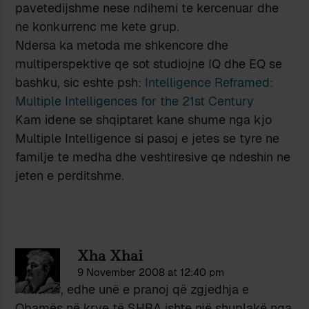
pavetedijshme nese ndihemi te kercenuar dhe
ne konkurrenc me kete grup.
Ndersa ka metoda me shkencore dhe
multiperspektive qe sot studiojne IQ dhe EQ se
bashku, sic eshte psh:
Intelligence Reframed:
Multiple Intelligences for the 21st Century
Kam idene se shqiptaret kane shume nga kjo
Multiple Intelligence si pasoj e jetes se tyre ne
familje te medha dhe veshtiresive qe ndeshin ne
jeten e perditshme.
Xha Xhai
9 November 2008 at 12:40 pm
I dashur, edhe unë e pranoj që zgjedhja e
Obamës në krye të SHBA ishte një shuplakë nga