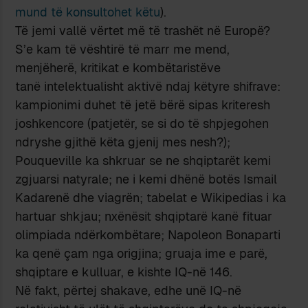
mund të konsultohet këtu
).
Të jemi vallë vërtet më të trashët në Europë?
S’e kam të vështirë të marr me mend,
menjëherë, kritikat e kombëtaristëve
tanë intelektualisht aktivë ndaj këtyre shifrave:
kampionimi duhet të jetë bërë sipas kriteresh
joshkencore (patjetër, se si do të shpjegohen
ndryshe gjithë këta gjenij mes nesh?);
Pouqueville ka shkruar se ne shqiptarët kemi
zgjuarsi natyrale; ne i kemi dhënë botës Ismail
Kadarenë dhe viagrën; tabelat e Wikipedias i ka
hartuar shkjau; nxënësit shqiptarë kanë fituar
olimpiada ndërkombëtare; Napoleon Bonaparti
ka qenë çam nga origjina; gruaja ime e parë,
shqiptare e kulluar, e kishte IQ-në 146.
Në fakt, përtej shakave, edhe unë IQ-në