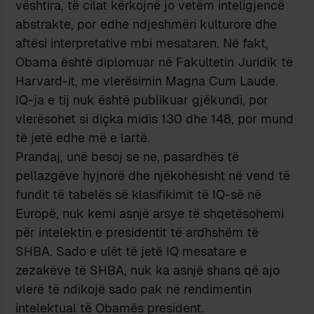
vështira, të cilat kërkojnë jo vetëm inteligjencë
abstrakte, por edhe ndjeshmëri kulturore dhe
aftësi interpretative mbi mesataren. Në fakt,
Obama është diplomuar në Fakultetin Juridik të
Harvard-it, me vlerësimin Magna Cum Laude.
IQ-ja e tij nuk është publikuar gjëkundi, por
vlerësohet si diçka midis 130 dhe 148, por mund
të jetë edhe më e lartë.
Prandaj, unë besoj se ne, pasardhës të
pellazgëve hyjnorë dhe njëkohësisht në vend të
fundit të tabelës së klasifikimit të IQ-së në
Europë, nuk kemi asnjë arsye të shqetësohemi
për intelektin e presidentit të ardhshëm të
SHBA. Sado e ulët të jetë IQ mesatare e
zezakëve të SHBA, nuk ka asnjë shans që ajo
vlerë të ndikojë sado pak në rendimentin
intelektual të Obamës president.