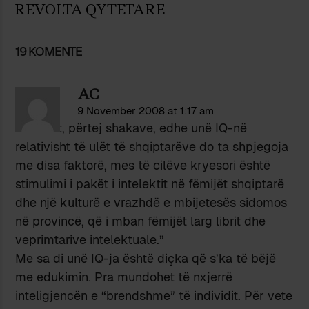
REVOLTA QYTETARE
19 KOMENTE
AC
9 November 2008 at 1:17 am
“Në fakt, përtej shakave, edhe unë IQ-në
relativisht të ulët të shqiptarëve do ta shpjegoja
me disa faktorë, mes të cilëve kryesori është
stimulimi i pakët i intelektit në fëmijët shqiptarë
dhe një kulturë e vrazhdë e mbijetesës sidomos
në provincë, që i mban fëmijët larg librit dhe
veprimtarive intelektuale.”
Me sa di unë IQ-ja është diçka që s’ka të bëjë
me edukimin. Pra mundohet të nxjerrë
inteligjencën e “brendshme” të individit. Për vete