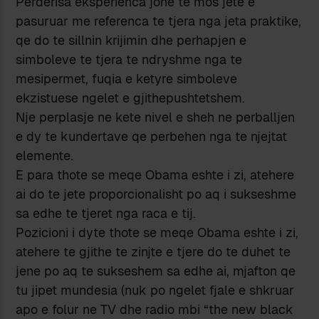
Perderisa eksperienca jone te mos jete e
pasuruar me referenca te tjera nga jeta praktike,
qe do te sillnin krijimin dhe perhapjen e
simboleve te tjera te ndryshme nga te
mesipermet, fuqia e ketyre simboleve
ekzistuese ngelet e gjithepushtetshem.
Nje perplasje ne kete nivel e sheh ne perballjen
e dy te kundertave qe perbehen nga te njejtat
elemente.
E para thote se meqe Obama eshte i zi, atehere
ai do te jete proporcionalisht po aq i sukseshme
sa edhe te tjeret nga raca e tij.
Pozicioni i dyte thote se meqe Obama eshte i zi,
atehere te gjithe te zinjte e tjere do te duhet te
jene po aq te sukseshem sa edhe ai, mjafton qe
tu jipet mundesia (nuk po ngelet fjale e shkruar
apo e folur ne TV dhe radio mbi “the new black