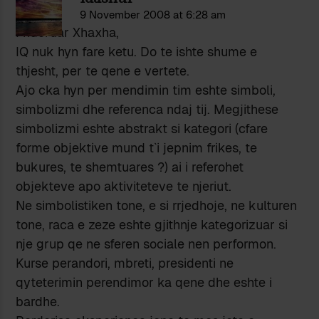
9 November 2008 at 6:28 am
I nderuar Xhaxha,
IQ nuk hyn fare ketu. Do te ishte shume e
thjesht, per te qene e vertete.
Ajo cka hyn per mendimin tim eshte simboli,
simbolizmi dhe referenca ndaj tij. Megjithese
simbolizmi eshte abstrakt si kategori (cfare
forme objektive mund t`i jepnim frikes, te
bukures, te shemtuares ?) ai i referohet
objekteve apo aktiviteteve te njeriut.
Ne simbolistiken tone, e si rrjedhoje, ne kulturen
tone, raca e zeze eshte gjithnje kategorizuar si
nje grup qe ne sferen sociale nen performon.
Kurse perandori, mbreti, presidenti ne
qyteterimin perendimor ka qene dhe eshte i
bardhe.