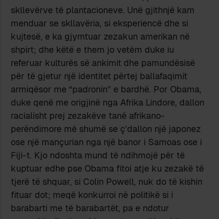
skllevërve të plantacioneve. Unë gjithnjë kam
menduar se skllavëria, si eksperiencë dhe si
kujtesë, e ka gjymtuar zezakun amerikan në
shpirt; dhe këtë e them jo vetëm duke iu
referuar kulturës së ankimit dhe pamundësisë
për të gjetur një identitet përtej ballafaqimit
armiqësor me “padronin” e bardhë. Por Obama,
duke qenë me origjinë nga Afrika Lindore, dallon
racialisht prej zezakëve tanë afrikano-
perëndimore më shumë se ç’dallon një japonez
ose një mançurian nga një banor i Samoas ose i
Fiji-t. Kjo ndoshta mund të ndihmojë për të
kuptuar edhe pse Obama fitoi atje ku zezakë të
tjerë të shquar, si Colin Powell, nuk do të kishin
fituar dot; meqë konkurroi në politikë si i
barabarti me të barabartët, pa e ndotur