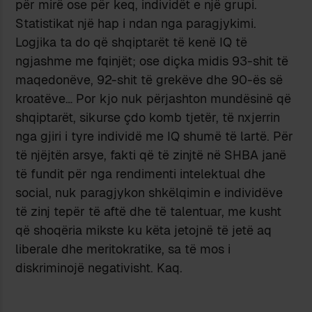
për mirë ose për keq, individët e një grupi.
Statistikat një hap i ndan nga paragjykimi.
Logjika ta do që shqiptarët të kenë IQ të
ngjashme me fqinjët; ose diçka midis 93-shit të
maqedonëve, 92-shit të grekëve dhe 90-ës së
kroatëve… Por kjo nuk përjashton mundësinë që
shqiptarët, sikurse çdo komb tjetër, të nxjerrin
nga gjiri i tyre individë me IQ shumë të lartë. Për
të njëjtën arsye, fakti që të zinjtë në SHBA janë
të fundit për nga rendimenti intelektual dhe
social, nuk paragjykon shkëlqimin e individëve
të zinj tepër të aftë dhe të talentuar, me kusht
që shoqëria mikste ku këta jetojnë të jetë aq
liberale dhe meritokratike, sa të mos i
diskriminojë negativisht. Kaq.