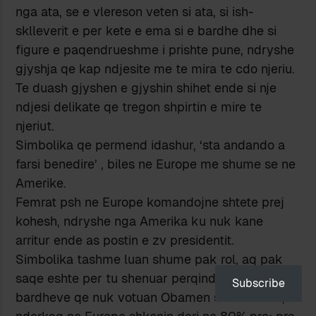
nga ata, se e vlereson veten si ata, si ish-
sklleverit e per kete e ema si e bardhe dhe si
figure e paqendrueshme i prishte pune, ndryshe
gjyshja qe kap ndjesite me te mira te cdo njeriu.
Te duash gjyshen e gjyshin shihet ende si nje
ndjesi delikate qe tregon shpirtin e mire te
njeriut.
Simbolika qe permend idashur, ‘sta andando a
farsi benedire’ , biles ne Europe me shume se ne
Amerike.
Femrat psh ne Europe komandojne shtete prej
kohesh, ndryshe nga Amerika ku nuk kane
arritur ende as postin e zv presidentit.
Simbolika tashme luan shume pak rol, aq pak
saqe eshte per tu shenuar perqindja e ulet e te
Subscribe
bardheve qe nuk votuan Obamen se eshte i zi,