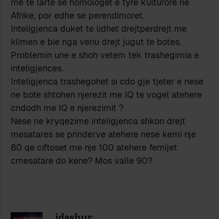
me te larte se homologet e tyre kulturore ne
Afrike, por edhe se perendimoret.
Inteligjenca duket te lidhet drejtperdrejt me
klimen e bie nga veriu drejt jugut te botes.
Problemin une e shoh vetem tek trashegimia e
inteligjences.
Inteligjenca trashegohet si cdo gje tjeter e nese
ne bote shtohen njerezit me IQ te vogel atehere
cndodh me IQ e njerezimit ?
Nese ne kryqezime inteligjenca shkon drejt
mesatares se prinderve atehere nese kemi nje
80 qe ciftoset me nje 100 atehere femijet
cmesatare do kene? Mos valle 90?
idashur