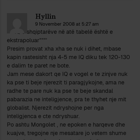
Hyllin
9 November 2008 at 5:27 am
”””’IQ e shqiptarëve në atë tabelë është e
ekstrapoluar”””’
Presim provat xha xha se nuk i dihet, mbase
kapin rastesisht nja 4-5 me IQ diku tek 120-130
e dalim te paret ne bote.
Jam mese dakort qe IQ e vogel e te zinjve nuk
ka pse ti beje njerezit ti paragjykojne, ama ne
radhe te pare nuk ka pse te beje skandal
pabarazia ne inteligjence, pra te thyhet nje mit
globalist. Njerezit ndryshojne per nga
inteligjenca e cte ndryshuar.
Po ashtu Mongolet , ne epoken e harqeve dhe
kuajve, tregojne nje mesatare jo vetem shume