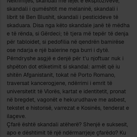
Nexhmijes, skandali me lejet e eksplozivëve,
skandali i qumështit me melaninë, skandali i
librit të Ben Blushit, skandali i pesticideve të
skaduara. Disa nga këto skandale janë të mëdha
e të rënda, si Gërdeci; të tjera më tepër të denja
për tabloidet, si pedofilia në qendrën bamirëse
ose ndarja e një balerine nga burri i dytë.
Përndryshe asgjë e denjë për t’u njoftuar nuk i
shpëton dot etiketimit si skandal: armët që iu
shitën Afganistanit, tokat në Porto Romano,
traversat kancerogjene, ndërrimi i emrit të
universitetit të Vlorës, kartat e identitetit, pronat
në bregdet, vagonët e hekurudhave me asbest,
tekstet e historisë, varrezat e Kosinës, tenderat e
ilaçeve.
Çfarë është skandali atëherë? Shenjë e suksesit,
apo e dështimit të një ndërmarrjeje çfarëdo? Ku