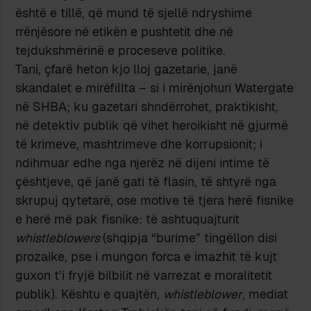
është e tillë, që mund të sjellë ndryshime
rrënjësore në etikën e pushtetit dhe në
tejdukshmërinë e proceseve politike.
Tani, çfarë heton kjo lloj gazetarie, janë
skandalet e mirëfillta – si i mirënjohuri Watergate
në SHBA; ku gazetari shndërrohet, praktikisht,
në detektiv publik që vihet heroikisht në gjurmë
të krimeve, mashtrimeve dhe korrupsionit; i
ndihmuar edhe nga njerëz në dijeni intime të
çështjeve, që janë gati të flasin, të shtyrë nga
skrupuj qytetarë, ose motive të tjera herë fisnike
e herë më pak fisnike: të ashtuquajturit
whistleblowers
(shqipja “burime” tingëllon disi
prozaike, pse i mungon forca e imazhit të kujt
guxon t’i fryjë bilbilit në varrezat e moralitetit
publik). Kështu e quajtën,
whistleblower
, mediat