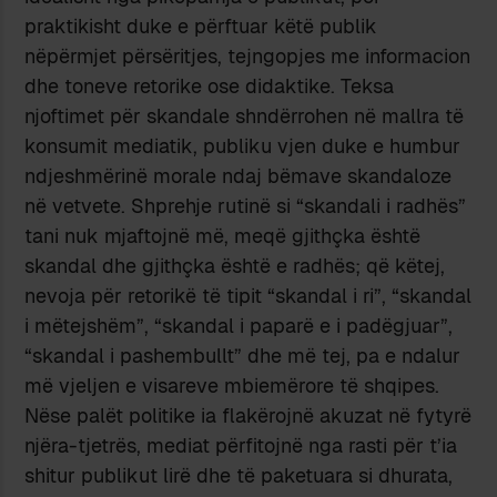
praktikisht duke e përftuar këtë publik
nëpërmjet përsëritjes, tejngopjes me informacion
dhe toneve retorike ose didaktike. Teksa
njoftimet për skandale shndërrohen në mallra të
konsumit mediatik, publiku vjen duke e humbur
ndjeshmërinë morale ndaj bëmave skandaloze
në vetvete. Shprehje rutinë si “skandali i radhës”
tani nuk mjaftojnë më, meqë gjithçka është
skandal dhe gjithçka është e radhës; që këtej,
nevoja për retorikë të tipit “skandal i ri”, “skandal
i mëtejshëm”, “skandal i paparë e i padëgjuar”,
“skandal i pashembullt” dhe më tej, pa e ndalur
më vjeljen e visareve mbiemërore të shqipes.
Nëse palët politike ia flakërojnë akuzat në fytyrë
njëra-tjetrës, mediat përfitojnë nga rasti për t’ia
shitur publikut lirë dhe të paketuara si dhurata,