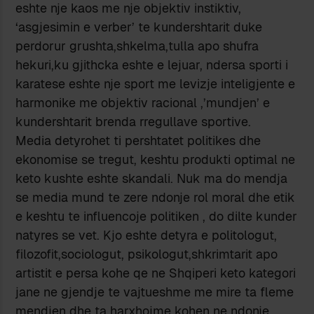
eshte nje kaos me nje objektiv instiktiv,
‘asgjesimin e verber’ te kundershtarit duke
perdorur grushta,shkelma,tulla apo shufra
hekuri,ku gjithcka eshte e lejuar, ndersa sporti i
karatese eshte nje sport me levizje inteligjente e
harmonike me objektiv racional ,’mundjen’ e
kundershtarit brenda rregullave sportive.
Media detyrohet ti pershtatet politikes dhe
ekonomise se tregut, keshtu produkti optimal ne
keto kushte eshte skandali. Nuk ma do mendja
se media mund te zere ndonje rol moral dhe etik
e keshtu te influencoje politiken , do dilte kunder
natyres se vet. Kjo eshte detyra e politologut,
filozofit,sociologut, psikologut,shkrimtarit apo
artistit e persa kohe qe ne Shqiperi keto kategori
jane ne gjendje te vajtueshme me mire ta fleme
mendjen dhe ta harxhojme kohen ne ndonje