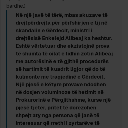
bardhe.)
Në një javë të tërë, mbas akuzave të
drejtpërdrejta për përfshirjen e tij në
skandalin e Gërdecit, ministri i
drejtësisë Enkelejd Alibeaj ka heshtur.
Eshtë vërtetuar dhe ekzistojnë prova
të shumta të cilat e lidhin zotin Alibeaj
me autorësinë e të gjithë procedurës
së hartimit të kuadrit ligjor që do të
kulmonte me tragjedinë e Gërdecit.
Një pjesë e këtyre provave ndodhen
në dosjen voluminoze të hetimit në
Prokurorinë e Përgjithshme, kurse një
pjesë tjetër, pritet të dorëzohen
shpejt aty nga persona që janë të
interesuar që rrethi i zyrtarëve të