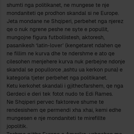
shumti nga politikanet, ne mungese te nje
mondaniteti qe prodhon skandal si ne Europe.
Jeta mondane ne Shqiperi, perbehet nga njerez
qe o nuk ngrene peshe ne syte e popullit,
mungojne figura futbollistesh, aktoresh,
pasanikesh ‘latin-lover’ (kengetaret ndahen qe
ne fillim ne kurva dhe te ndershme e ato qe
cilesohen menjehere kurva nuk perbejne ndonje
skandal se popullorce ,ashtu ua kerkon puna) e
kategoria tjeter perbehet nga politikanet.
Ketu kerkohet skandali i gjithecfarshem, qe nga
Gerdeci e deri tek fotot nudo te Edi Rames.
Ne Shqiperi pervec faktoreve shume te
rendesishem qe permendi xha xhai, kemi edhe
mungesen e nje mondaniteti te mirefillte
jopolitik.