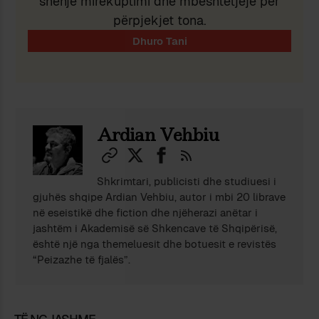
shenjë mirëkuptimi dhe mbështetjeje për
përpjekjet tona.
Ardian Vehbiu
Shkrimtari, publicisti dhe studiuesi i
gjuhës shqipe Ardian Vehbiu, autor i mbi 20 librave
në eseistikë dhe fiction dhe njëherazi anëtar i
jashtëm i Akademisë së Shkencave të Shqipërisë,
është një nga themeluesit dhe botuesit e revistës
“Peizazhe të fjalës”.