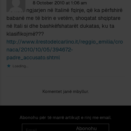
8 October 2010 at 1:06 am
Po këtë ngjarjen në Italinë fqinje, që ka përfshirë
babanë me të birin e vetëm, shoqatat shqiptare
në Itali si dhe bashkëfshatarët dukatas, ku ta
klasifikojmë???
http://www.ilrestodelcarlino.it/reggio_emilia/cro
naca/2010/10/05/394672-
padre_accusato.shtml
Loading...
Komentet janë mbyllur.
Abonohu për të marrë artikujt e rinj me email.
Email
Abonohu