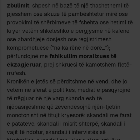
zbulimit
, shpesh në bazë të një thashethemi të
pjesshëm ose akuze të pambështetur mirë ose
provokimi të shërbimeve të fshehta ose hetimi të
kryer vetëm shkeleshko e përgjysmë në kafene
ose zbardhjeje dosjesh ose regjistrimesh
komprometuese (“na ka rënë në dorë…”);
përfundojnë me
fshikullim moralizues të
ekzagjeruar
, prej shkruesi të kamotshëm fletë-
rrufesh.
Kronikën e jetës së përditshme në vend, dhe jo
vetëm në sferat e politikës, mediat e pasqyrojnë
të rrëgjuar në një varg skandalesh të
njëpasnjëshme që zëvendësojnë njëri-tjetrin
monotonisht në titujt kryesorë: skandali me farat
e patateve, skandali i misrit shterpë, skandali i
vajit të ndotur, skandali i intervistës së