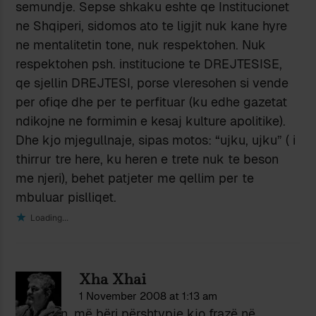
semundje. Sepse shkaku eshte qe Institucionet
ne Shqiperi, sidomos ato te ligjit nuk kane hyre
ne mentalitetin tone, nuk respektohen. Nuk
respektohen psh. institucione te DREJTESISE,
qe sjellin DREJTESI, porse vleresohen si vende
per ofiqe dhe per te perfituar (ku edhe gazetat
ndikojne ne formimin e kesaj kulture apolitike).
Dhe kjo mjegullnaje, sipas motos: “ujku, ujku” ( i
thirrur tre here, ku heren e trete nuk te beson
me njeri), behet patjeter me qellim per te
mbuluar pislliqet.
Loading...
Xha Xhai
1 November 2008 at 1:13 am
Kapedan, më bëri përshtypje kjo frazë në