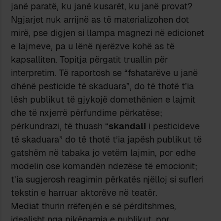
janë paratë, ku janë kusarët, ku janë provat?
Ngjarjet nuk arrijnë as të materializohen dot
mirë, pse digjen si llampa magnezi në edicionet
e lajmeve, pa u lënë njerëzve kohë as të
kapsalliten. Topitja përgatit truallin për
interpretim. Të raportosh se “fshatarëve u janë
dhënë pesticide të skaduara”, do të thotë t’ia
lësh publikut të gjykojë domethënien e lajmit
dhe të nxjerrë përfundime përkatëse;
përkundrazi, të thuash “
skandali
i pesticideve
të skaduara” do të thotë t’ia japësh publikut të
gatshëm në tabaka jo vetëm lajmin, por edhe
modelin ose komandën ndezëse të emocionit;
t’ia sugjerosh reagimin përkatës njëlloj si sufleri
tekstin e harruar aktorëve në teatër.
Mediat thurin rrëfenjën e së përditshmes,
idealisht nga pikëpamja e publikut, por