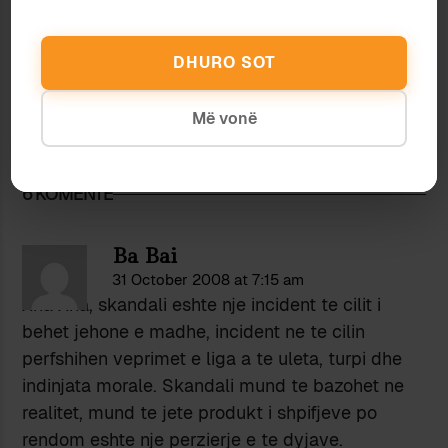
DHURO SOT
Media
Ardian Vehbiu
Më vonë
AJSBERGU I PROTESTËS
6 KOMENTE
Ba Bai
31 October 2008 at 7:15 am
Xha Xha, skandali eshte nje incident te cilit i
behet jehone e madhe, incident ne te cilin
perfshihen veprimet e liga a te uleta, turpi dhe
indinjata morale. Skandali mund te bazohet ne
realitet, mund te jete produkt i shpifjeve po
rendom eshte nje perzierje e te dyjave.