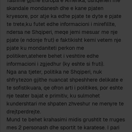
Tashme gjithe Europa e Amerika, ushqehen me
skandale mondanesh dhe e kane pjaten
kryesore, por atje ka edhe pjate te dyte e pjate
te trete,ku futet edhe informacioni i mirefillte,
ndersa ne Shqiperi, meqe jemi mesuar me nje
pjate (e ndonje frut) e faktikisht kemi vetem nje
pjate ku mondaniteti perkon me
politiken,atehere behet i veshtire edhe
informacioni i zgjedhur (ky eshte si fruti).
Nga ana tjeter, politika ne Shqiperi, nuk
shfrytezon gjithe nuancat shpeshhere delikate e
te sofistikuara, qe ofron arti i politikes, por eshte
nje teater bajat e primitiv, ku sulmohet
kundershtari me shpaten zhveshur ne menyre te
drejtperdrejte.
Mund te behet krahasimi midis grushtit te rruges
mes 2 personash dhe sportit te karatese. I pari