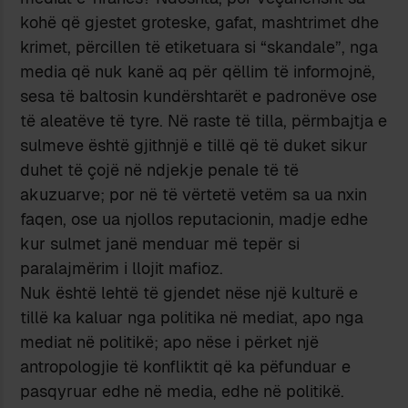
kohë që gjestet groteske, gafat, mashtrimet dhe
krimet, përcillen të etiketuara si “skandale”, nga
media që nuk kanë aq për qëllim të informojnë,
sesa të baltosin kundërshtarët e padronëve ose
të aleatëve të tyre. Në raste të tilla, përmbajtja e
sulmeve është gjithnjë e tillë që të duket sikur
duhet të çojë në ndjekje penale të të
akuzuarve; por në të vërtetë vetëm sa ua nxin
faqen, ose ua njollos reputacionin, madje edhe
kur sulmet janë menduar më tepër si
paralajmërim i llojit mafioz.
Nuk është lehtë të gjendet nëse një kulturë e
tillë ka kaluar nga politika në mediat, apo nga
mediat në politikë; apo nëse i përket një
antropologjie të konfliktit që ka pëfunduar e
pasqyruar edhe në media, edhe në politikë.