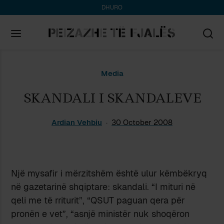
DHURO
Search
Media
for:
SKANDALI I SKANDALEVE
Ardian Vehbiu
30 October 2008
Një mysafir i mërzitshëm është ulur këmbëkryq
në gazetarinë shqiptare: skandali. “I mituri në
qeli me të rriturit”, “QSUT paguan qera për
pronën e vet”, “asnjë ministër nuk shoqëron