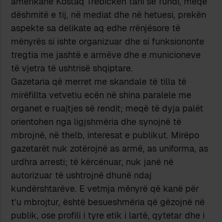
amerikane Kostaq Trebickën tani së fundi, meqë
dëshmitë e tij, në mediat dhe në hetuesi, prekën
aspekte sa delikate aq edhe rrënjësore të
mënyrës si ishte organizuar dhe si funksiononte
tregtia me jashtë e armëve dhe e municioneve
të vjetra të ushtrisë shqiptare.
Gazetaria që merret me skandale të tilla të
mirëfillta vetvetiu ecën në shina paralele me
organet e ruajtjes së rendit; meqë të dyja palët
orientohen nga ligjshmëria dhe synojnë të
mbrojnë, në thelb, interesat e publikut. Mirëpo
gazetarët nuk zotërojnë as armë, as uniforma, as
urdhra arresti; të kërcënuar, nuk janë në
autorizuar të ushtrojnë dhunë ndaj
kundërshtarëve. E vetmja mënyrë që kanë për
t’u mbrojtur, është besueshmëria që gëzojnë në
publik, ose profili i tyre etik i lartë, qytetar dhe i