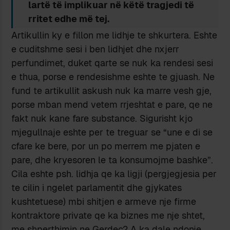
lartë të implikuar në këtë tragjedi të
rritet edhe më tej.
Artikullin ky e fillon me lidhje te shkurtera. Eshte
e cuditshme sesi i ben lidhjet dhe nxjerr
perfundimet, duket qarte se nuk ka rendesi sesi
e thua, porse e rendesishme eshte te gjuash. Ne
fund te artikullit askush nuk ka marre vesh gje,
porse mban mend vetem rrjeshtat e pare, qe ne
fakt nuk kane fare substance. Sigurisht kjo
mjegullnaje eshte per te treguar se “une e di se
cfare ke bere, por un po merrem me pjaten e
pare, dhe kryesoren le ta konsumojme bashke”.
Cila eshte psh. lidhja qe ka ligji (pergjegjesia per
te cilin i ngelet parlamentit dhe gjykates
kushtetuese) mbi shitjen e armeve nje firme
kontraktore private qe ka biznes me nje shtet,
me shperthimin ne Gerdec? A ka dale ndonje