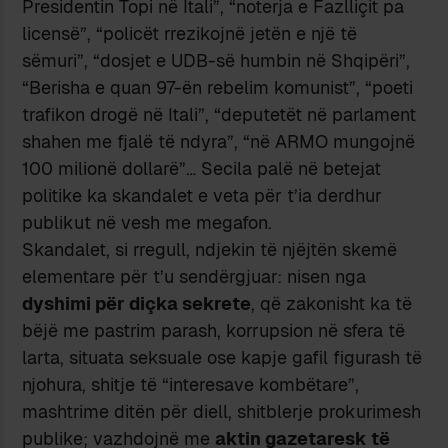
Presidentin Topi në Itali”, “noterja e Fazlliçit pa
licensë”, “policët rrezikojnë jetën e një të
sëmuri”, “dosjet e UDB-së humbin në Shqipëri”,
“Berisha e quan 97-ën rebelim komunist”, “poeti
trafikon drogë në Itali”, “deputetët në parlament
shahen me fjalë të ndyra”, “në ARMO mungojnë
100 milionë dollarë”… Secila palë në betejat
politike ka skandalet e veta për t’ia derdhur
publikut në vesh me megafon.
Skandalet, si rregull, ndjekin të njëjtën skemë
elementare për t’u sendërgjuar: nisen nga
dyshimi për diçka sekrete
, që zakonisht ka të
bëjë me pastrim parash, korrupsion në sfera të
larta, situata seksuale ose kapje gafil figurash të
njohura, shitje të “interesave kombëtare”,
mashtrime ditën për diell, shitblerje prokurimesh
publike; vazhdojnë me
aktin gazetaresk të