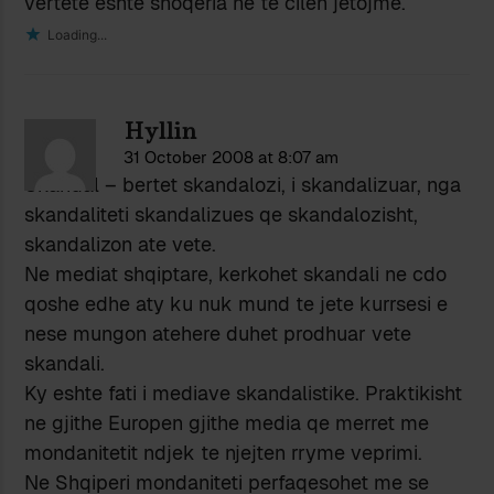
vertete eshte shoqeria ne te cilen jetojme.
Loading...
Hyllin
31 October 2008 at 8:07 am
Skandal – bertet skandalozi, i skandalizuar, nga
skandaliteti skandalizues qe skandalozisht,
skandalizon ate vete.
Ne mediat shqiptare, kerkohet skandali ne cdo
qoshe edhe aty ku nuk mund te jete kurrsesi e
nese mungon atehere duhet prodhuar vete
skandali.
Ky eshte fati i mediave skandalistike. Praktikisht
ne gjithe Europen gjithe media qe merret me
mondanitetit ndjek te njejten rryme veprimi.
Ne Shqiperi mondaniteti perfaqesohet me se