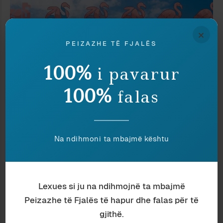
×
PEIZAZHE TË FJALËS
100%
i pavarur
100%
falas
Media
Ardian Vehbiu
FAKTOID
Na ndihmoni ta mbajmë kështu
Lexues si ju na ndihmojnë ta mbajmë
Peizazhe të Fjalës të hapur dhe falas për të
gjithë.