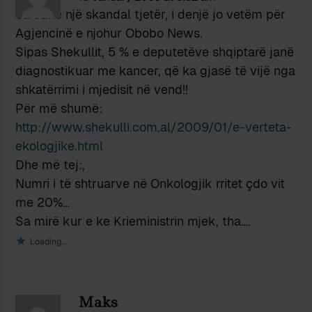
Ja edhe një skandal tjetër, i denjë jo vetëm për
Agjencinë e njohur Obobo News.
Sipas Shekullit, 5 % e deputetëve shqiptarë janë
diagnostikuar me kancer, që ka gjasë të vijë nga
shkatërrimi i mjedisit në vend!!
Për më shumë:
http://www.shekulli.com.al/2009/01/e-verteta-
ekologjike.html
Dhe më tej:,
Numri i të shtruarve në Onkologjik rritet çdo vit
me 20%…
Sa mirë kur e ke Krieministrin mjek, tha….
Loading...
Maks