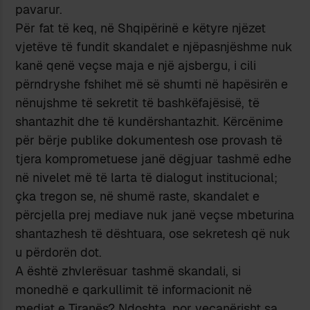
pavarur.
Për fat të keq, në Shqipërinë e këtyre njëzet
vjetëve të fundit skandalet e njëpasnjëshme nuk
kanë qenë veçse maja e një ajsbergu, i cili
përndryshe fshihet më së shumti në hapësirën e
nënujshme të sekretit të bashkëfajësisë, të
shantazhit dhe të kundërshantazhit. Kërcënime
për bërje publike dokumentesh ose provash të
tjera komprometuese janë dëgjuar tashmë edhe
në nivelet më të larta të dialogut institucional;
çka tregon se, në shumë raste, skandalet e
përcjella prej mediave nuk janë veçse mbeturina
shantazhesh të dështuara, ose sekretesh që nuk
u përdorën dot.
A është zhvlerësuar tashmë skandali, si
monedhë e qarkullimit të informacionit në
mediat e Tiranës? Ndoshta, por veçanërisht sa