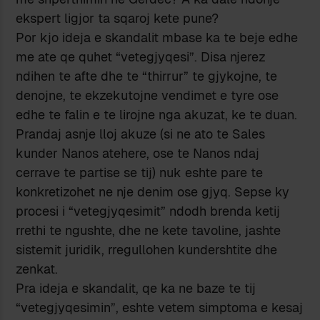
ekspert ligjor ta sqaroj kete pune?
Por kjo ideja e skandalit mbase ka te beje edhe
me ate qe quhet “vetegjyqesi”. Disa njerez
ndihen te afte dhe te “thirrur” te gjykojne, te
denojne, te ekzekutojne vendimet e tyre ose
edhe te falin e te lirojne nga akuzat, ke te duan.
Prandaj asnje lloj akuze (si ne ato te Sales
kunder Nanos atehere, ose te Nanos ndaj
cerrave te partise se tij) nuk eshte pare te
konkretizohet ne nje denim ose gjyq. Sepse ky
procesi i “vetegjyqesimit” ndodh brenda ketij
rrethi te ngushte, dhe ne kete tavoline, jashte
sistemit juridik, rregullohen kundershtite dhe
zenkat.
Pra ideja e skandalit, qe ka ne baze te tij
“vetegjyqesimin”, eshte vetem simptoma e kesaj