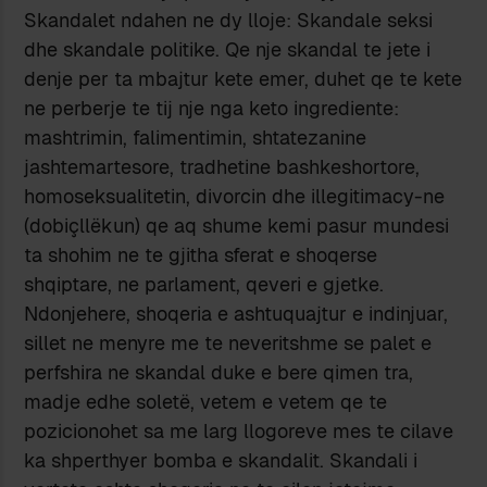
Skandalet ndahen ne dy lloje: Skandale seksi
dhe skandale politike. Qe nje skandal te jete i
denje per ta mbajtur kete emer, duhet qe te kete
ne perberje te tij nje nga keto ingrediente:
mashtrimin, falimentimin, shtatezanine
jashtemartesore, tradhetine bashkeshortore,
homoseksualitetin, divorcin dhe illegitimacy-ne
(dobiçllëkun) qe aq shume kemi pasur mundesi
ta shohim ne te gjitha sferat e shoqerse
shqiptare, ne parlament, qeveri e gjetke.
Ndonjehere, shoqeria e ashtuquajtur e indinjuar,
sillet ne menyre me te neveritshme se palet e
perfshira ne skandal duke e bere qimen tra,
madje edhe soletë, vetem e vetem qe te
pozicionohet sa me larg llogoreve mes te cilave
ka shperthyer bomba e skandalit. Skandali i