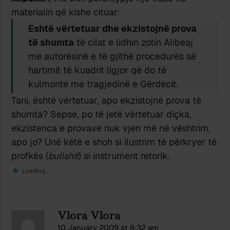
materialin që kishe cituar:
Eshtë vërtetuar dhe ekzistojnë prova
të shumta
të cilat e lidhin zotin Alibeaj
me autorësinë e të gjithë procedurës së
hartimit të kuadrit ligjor që do të
kulmonte me tragjedinë e Gërdecit.
Tani, është vërtetuar, apo ekzistojnë prova të
shumta? Sepse, po të jetë vërtetuar diçka,
ekzistenca e provave nuk vjen më në vështrim,
apo jo? Unë këtë e shoh si ilustrim të përkryer të
profkës (
bullshit
) si instrument retorik.
Loading...
Vlora Vlora
10 January 2009 at 8:32 am