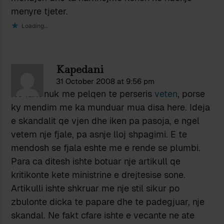
menyre tjeter.
Loading...
Kapedani
31 October 2008 at 9:56 pm
Ne fakt nuk me pelqen te perseris
veten
, porse
ky mendim me ka munduar mua disa here. Ideja
e skandalit qe vjen dhe iken pa pasoja, e ngel
vetem nje fjale, pa asnje lloj shpagimi. E te
mendosh se fjala eshte me e rende se plumbi.
Para ca ditesh ishte botuar nje artikull qe
kritikonte kete ministrine e drejtesise sone.
Artikulli ishte shkruar me nje stil sikur po
zbulonte dicka te papare dhe te padegjuar, nje
skandal. Ne fakt cfare ishte e vecante ne ate