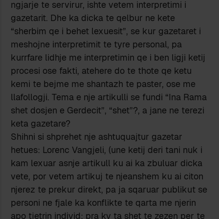
ngjarje te servirur, ishte vetem interpretimi i
gazetarit. Dhe ka dicka te qelbur ne kete
“sherbim qe i behet lexuesit”, se kur gazetaret i
meshojne interpretimit te tyre personal, pa
kurrfare lidhje me interpretimin qe i ben ligji ketij
procesi ose fakti, atehere do te thote qe ketu
kemi te bejme me shantazh te paster, ose me
llafollogji. Tema e nje artikulli se fundi “Ina Rama
shet dosjen e Gerdecit”, “shet”?, a jane ne terezi
keta gazetare?
Shihni si shprehet nje ashtuquajtur gazetar
hetues: Lorenc Vangjeli, (une ketij deri tani nuk i
kam lexuar asnje artikull ku ai ka zbuluar dicka
vete, por vetem artikuj te njeanshem ku ai citon
njerez te prekur direkt, pa ja sqaruar publikut se
personi ne fjale ka konflikte te qarta me njerin
apo tjetrin individ; pra ky ta shet te zezen per te