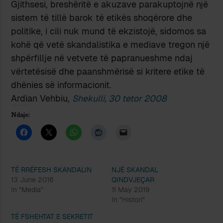
Gjithsesi, breshëritë e akuzave parakuptojnë një
sistem të tillë barok të etikës shoqërore dhe
politike, i cili nuk mund të ekzistojë, sidomos sa
kohë që vetë skandalistika e mediave tregon një
shpërfillje në vetvete të papranueshme ndaj
vërtetësisë dhe paanshmërisë si kritere etike të
dhënies së informacionit.
Ardian Vehbiu,
Shekulli
, 30 tetor 2008
Ndaje:
TË RRËFESH SKANDALIN
NJË SKANDAL
13 June 2016
QINDVJEÇAR
In "Media"
11 May 2019
In "Histori"
TË FSHEHTAT E SEKRETIT