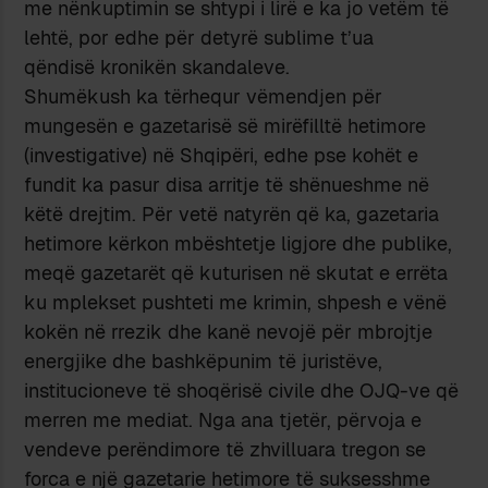
me nënkuptimin se shtypi i lirë e ka jo vetëm të
lehtë, por edhe për detyrë sublime t’ua
qëndisë kronikën skandaleve.
Shumëkush ka tërhequr vëmendjen për
mungesën e gazetarisë së mirëfilltë hetimore
(investigative) në Shqipëri, edhe pse kohët e
fundit ka pasur disa arritje të shënueshme në
këtë drejtim. Për vetë natyrën që ka, gazetaria
hetimore kërkon mbështetje ligjore dhe publike,
meqë gazetarët që kuturisen në skutat e errëta
ku mplekset pushteti me krimin, shpesh e vënë
kokën në rrezik dhe kanë nevojë për mbrojtje
energjike dhe bashkëpunim të juristëve,
institucioneve të shoqërisë civile dhe OJQ-ve që
merren me mediat. Nga ana tjetër, përvoja e
vendeve perëndimore të zhvilluara tregon se
forca e një gazetarie hetimore të suksesshme