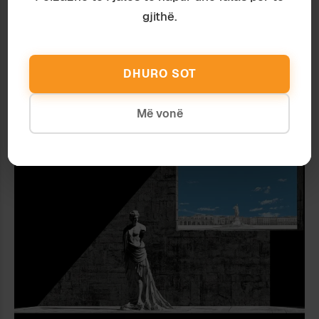
gjithë.
DHURO SOT
Antropologji
Aourela Vintou
T’I SHËRBESH TRADITËS APO JO? KJO
Më vonë
ËSHTË ÇËSHTJA