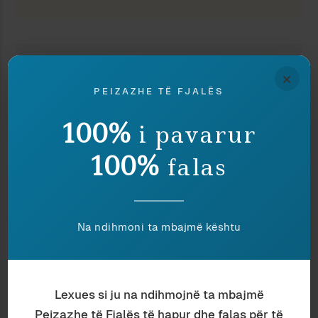
Ndaj
Ruaj
Parrulla
×
PEIZAZHE TË FJALËS
100%
i pavarur
100%
falas
TË NGJASHME
Na ndihmoni ta mbajmë kështu
Lexues si ju na ndihmojnë ta mbajmë
Peizazhe të Fjalës të hapur dhe falas për të